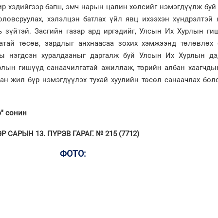
р хэдийгээр багш, эмч нарын цалин хөлсийг нэмэгдүүлж буй
оловсруулах, хэлэлцэн батлах үйл явц ихээхэн хүндрэлтэй 
ь зүйтэй. Засгийн газар ард иргэдийг, Улсын Их Хурлын ги
атай төсөв, зардлыг анхнаасаа зохих хэмжээнд төлөвлөх
ны нэгдсэн хуралдааныг даргалж буй Улсын Их Хурлын дэ
рлын гишүүд санаачилгатай ажиллаж, төрийн албан хаагчды
ан жил бүр нэмэгдүүлэх тухай хуулийн төсөл санаачлах бол
э" сонин
 САРЫН 13. ПҮРЭВ ГАРАГ. № 215 (7712)
ФОТО: