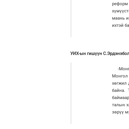
реформ 
хүмүүст
маань и
ихтэй б
УИХ-ын гишүүн С.Эрдэнэбо
-Мон
Монгол 
хөгжил 
байна. 
баймаар
талын х
зөрүү м