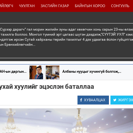
ИЙЛӨГЧ
ЧУУЛГАН
ЗАСГИЙН ГАЗАР
БАЙНГЫН ХОРОО
СОНГУУЛЬ
“Сүрээр дарагч” гал морин жилийн зуны адаг хөхөгчин хонь сарын 23-ны өлзи
 тахилга боллоо. Монгол түмний эрт цагаас шүтэн дээдэлж,“СҮҮТЭЙ УУЛ” хэмэ
ндэтгэж ирсэн Сутай хайрханы төрийн тахилгыг 4 дэх удаагаа ёслон гүйцэтг
н Ерөнхийлөгчийн...
АН-ын даргын...
Албаны нууцыг хүчингүй болгож,...
ухай хуулийг эцэслэн баталлаа
ХУВААЛЦАХ
ЖИРГЭ