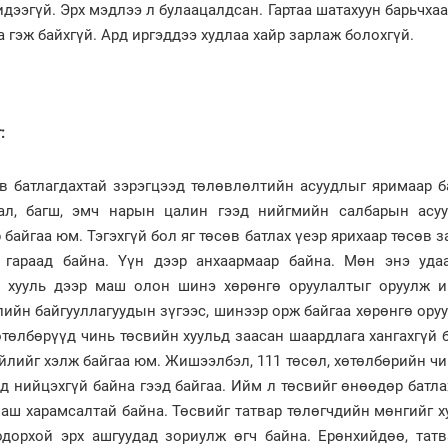
идээгүй. Эрх мэдлээ л булаацалдсан. Гартаа шатахуун барьчхаа
а гэж байхгүй. Ард иргэддээ худлаа хайр зарлаж болохгүй.
г:
өв батлагдахтай зэрэгцээд төлөвлөлтийн асуудлыг яримаар б
бал, багш, эмч нарын цалин гээд нийгмийн салбарын асу
 байгаа юм. Тэгэхгүй бол яг төсөв батлах үеэр ярихаар төсөв з
 гараад байна. Үүн дээр анхаармаар байна. Мөн энэ уда
 хууль дээр маш олон шинэ хөрөнгө оруулалтыг оруулж и
ийн байгууллагуудын зүгээс, шинээр орж байгаа хөрөнгө оруу
өтөлбөрүүд чинь төсвийн хуульд заасан шаардлага хангахгүй 
үйлийг хэлж байгаа юм. Жишээлбэл, 111 төсөл, хөтөлбөрийн чи
ьд нийцэхгүй байна гээд байгаа. Ийм л төсвийг өнөөдөр батла
маш харамсалтай байна. Төсвийг татвар төлөгчдийн мөнгийг х
одорхой эрх ашгуудад зориулж өгч байна. Ерөнхийдөө, тат