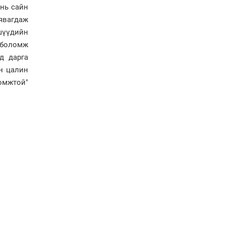
болов
 нь сайн
Энэ намар 1-6 дугаар
явагдаж
ангийн хүүхдүүдэд
шүүдийн
сургуулийн автобус
үйлчилнэ
 боломж
д дарга
Аймгуудад баригдаж
буй ДЦС-ын төслийг
н цалин
үргэлжүүлэх чиглэл
омжтой"
өглөө
Улсын хэмжээнд АИ-92
автобензиний 17
хоногийн нөөцтэй байна
Н.Номтойбаяр: Эрт
сэрэмжлүүлэх
тогтолцоо, шинэ
технологи гамшгийн
эрсдэлийг бууруулах гол
хөшүүрэг
“280 мянган тонн хагас
кокс, 180 мянган тонн