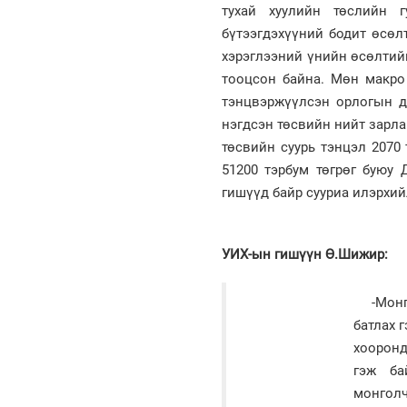
тухай хуулийн төслийн г
бүтээгдэхүүний бодит өсөлт
хэрэглээний үнийн өсөлтийн
тооцсон байна. Мөн макро
тэнцвэржүүлсэн орлогын до
нэгдсэн төсвийн нийт зарлаг
төсвийн суурь тэнцэл 2070
51200 тэрбум төгрөг буюу 
гишүүд байр сууриа илэрхи
УИХ-ын гишүүн Ө.Шижир:
-Мон
батлах 
хооронд
гэж ба
монголч