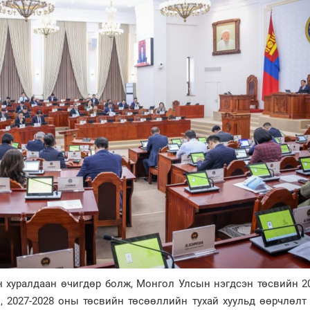
н хуралдаан өчигдөр болж, Монгол Улсын нэгдсэн төсвийн 2
, 2027-2028 оны төсвийн төсөөллийн тухай хуульд өөрчлөлт