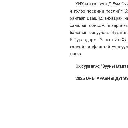
УИХ-ын гишүүн Д.Бум-Очи
ч гэлээ төсвийн төслийг б
байгааг цаашид анхаарах н
саналыг сонсож, шаардлаг
байсныг сануулав. Чуулга
Б.Пүрэвдорж "Улсын Их Ху
хөлсийг инфляцтай уялдуул
гэлээ.
Эх сурвалж: "Зууны мэдэ
2025 ОНЫ АРАВНЭГДҮГЭЭР