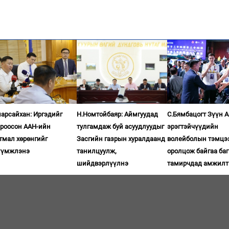
арсайхан: Иргэдийг
Н.Номтойбаяр: Аймгуудад
С.Бямбацогт Зүүн 
ироосон ААН-ийн
тулгамдаж буй асуудлуудыг
эрэгтэйчүүдийн
тмал хөрөнгийг
Засгийн газрын хуралдаанд
волейболын тэмцэ
үүмжлэнэ
танилцуулж,
оролцож байгаа баг
шийдвэрлүүлнэ
тамирчдад амжилт