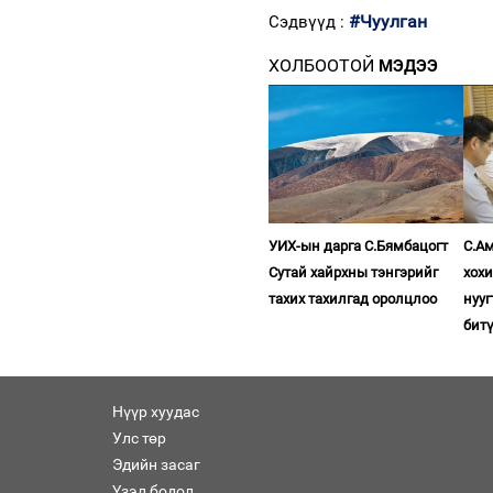
#Чуулган
Сэдвүүд :
ХОЛБООТОЙ
МЭДЭЭ
УИХ-ын дарга С.Бямбацогт
С.Ам
Сутай хайрхны тэнгэрийг
хох
тахих тахилгад оролцлоо
нууг
бит
Нүүр хуудас
Улс төр
Эдийн засаг
Үзэл бодол