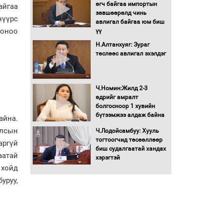
Бага орлоготой
өгч байгаа импортын
айгаа
иргэдийн орлогод
зөвшөөрөлд чинь
нүүрс
татвар ногдуулахгүй
авлигал байгаа юм биш
байх эрх зүйн орчныг
 оноо
үү
бүрдүүллээ
Н.Алтанхуяг: Зураг
Хөшөө бүтсэн түүхийг
төслөөс авлигал эхэлдэг
өгүүлэх 7 баримт
Хөвсгөл нуурын лусыг
Ч.Номин:Жилд 2-3
тахих төрийн тахилгын
өдрийг амралт
ёслол боллоо
болгосноор 1 хувийн
бүтээмжээ алдаж байна
айна.
Улсын
“Хар жагсаалт”-ын
Ч.Лодойсамбуу: Хууль
асуудлыг цэгцлэх
тогтоогчид төсөөллөөр
аргүй
чиглэлээр
биш судалгаатай хандах
аатай
Монголбанкны
хэрэгтэй
удирдлагад 30 хоногийн
 хойд
хугацаатай үүрэг өглөө
уруу,
Ерөнхий сайд Н.Учрал
олимпиадын хүрээнд
гарсан зардлыг
шийдвэрлэж өгөхөөр