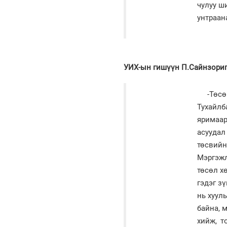
чулуу ш
унтраан
УИХ-ын гишүүн П.Сайнзори
-Төс
Тухайл
яримаар
асуудал
төсвийн
Мэргэжл
төсөл х
гэдэг з
нь хуул
байна, 
хийж, т