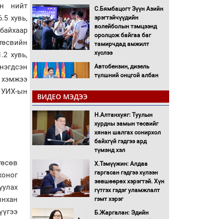
ын нийт
С.Бямбацогт Зүүн Азийн
.5 хувь,
эрэгтэйчүүдийн
волейболын тэмцээнд
 байхаар
оролцож байгаа баг
төсвийн
тамирчдад амжилт
хүслээ
2 хувь,
 нэгдсэн
Автобензин, дизель
түлшний онцгой албан
н хэмжээ
татварыг тэглэлээ
 УИХ-ын
ВИДЕО МЭДЭЭ
Санхүүгийн хэмнэлтийн
Н.Алтанхуяг: Туулын
горимд эрүүл мэндийн
хурдны замын төсвийг
салбар хамаарахгүй
хянан шалгах сонирхол
байхгүй гэдгээ ард
Нөөцийн махны
түмэнд хэл
худалдаа, борлуулалтыг
төсөв
Х.Тэмүүжин: Алдаа
нээлттэй ил тод болгоно
гаргасан гэдгээ хүлээн
хоног
зөвшөөрөх хэрэгтэй. Хүн
уулах
Монгол Улс “COP17”-д
гүтгэх гэдэг уламжлалт
“Тал хээрийн
нхан
гэмт хэрэг
төлөвлөгөө”-гөө
үүгээ
Б.Жаргалан: Эдийн
танилцуулна