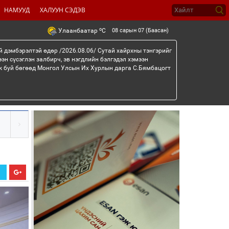
НАМУУД
ХАЛУУН СЭДЭВ
o
08 сарын 07 (Баасан)
Улаанбаатар
C
й дэмбэрэлтэй өдөр /2026.08.06/ Сутай хайрхны тэнгэрийг
эн сүсэглэн залбирч, эв нэгдлийн бэлгэдэл хэмээн
эж буй бөгөөд Монгол Улсын Их Хурлын дарга С.Бямбацогт
Х