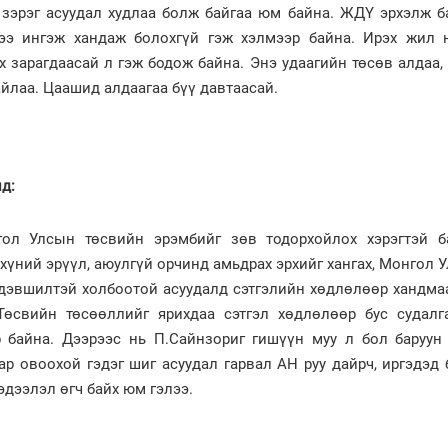
зэрэг асуудал худлаа болж байгаа юм байна. ЖДҮ эрхэлж б
ээ ингэж хандаж болохгүй гэж хэлмээр байна. Ирэх жил 
х зарагдаасай л гэж бодож байна. Энэ удаагийн төсөв алдаа,
айлаа. Цаашид алдаагаа бүү давтаасай.
лд:
гол Улсын төсвийн эрэмбийг зөв тодорхойлох хэрэгтэй б
хүний эрүүл, аюулгүй орчинд амьдрах эрхийг хангах, Монгол 
дэвшилтэй холбоотой асуудалд сэтгэлийн хөдлөлөөр хандма
Төсвийн төсөөллийг ярихдаа сэтгэл хөдлөлөөр бус судалг
 байна. Дээрээс нь П.Сайнзориг гишүүн муу л бол баруун
ар овоохой гэдэг шиг асуудал гарвал АН руу дайрч, иргэдэд б
эдээлэл өгч байх юм гэлээ.