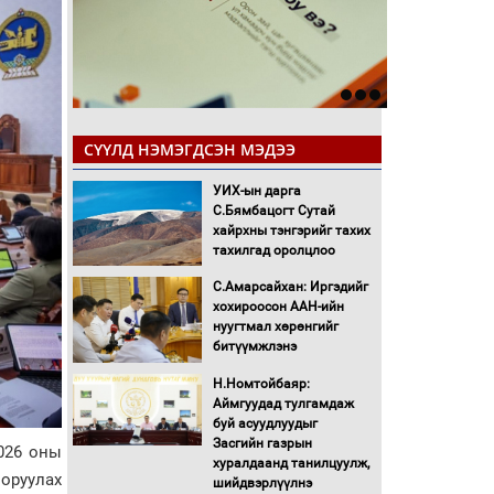
СҮҮЛД НЭМЭГДСЭН МЭДЭЭ
УИХ-ын дарга
С.Бямбацогт Сутай
хайрхны тэнгэрийг тахих
тахилгад оролцлоо
С.Амарсайхан: Иргэдийг
хохироосон ААН-ийн
нуугтмал хөрөнгийг
битүүмжлэнэ
Н.Номтойбаяр:
Аймгуудад тулгамдаж
буй асуудлуудыг
Засгийн газрын
026 оны
хуралдаанд танилцуулж,
 оруулах
шийдвэрлүүлнэ