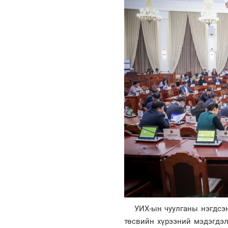
УИХ-ын чуулганы нэгдсэ
төсвийн хүрээний мэдэгдэл