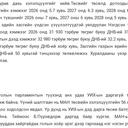
урав дахь хэлэлцүүлгийг хийв.Төсвийг төсөлд дотоод
ийн хэмжээг 2026 онд 5.7 хувь 2027 онд 6.3 хувь, 2028 онд 6
 түвшнийг 2026 оны 7 хувь, 2027 оны 6 хувь 2028 онд 5 хувь
 эдийн засгийн үндсэн үзүүлэлтүүдтэй уялдуулан Нэгдсэн 
од хэмжээг 2026 онд 31 930 тэрбум төгрөг буюу ДНБ-ий 31.
ын дээд хэмжээг 32 980 тэрбум төгрөг буюу ДНБ-ий 32.2 хувь,
 тэрбум төгрөг буюу ДНБ-ий хоёр хувь, Засгийн газрын өрий
ДНБ-ий 50 хувьтай тэнцэхээр төлөвлөжээ. Хуралдааны үеэр
йлэв.
голын парламентын түүхэнд анх удаа УИХ-ын даргагүй 
гэж байна. Үүний шалтгаан нь МАН төсвийн хэлэлцүүлгийн 56 
оо зодолдсон явдал. Үр дүнд нь УИХ-ын дэд дарга төсөв батл
йна. Тиймээс Б.Пүрэвдорж даргад баяр хүргэе. МАН-ы
ууддаа хайртайдаа голын хоёр эрэг дээр гарчхаад нэг нэгэн р