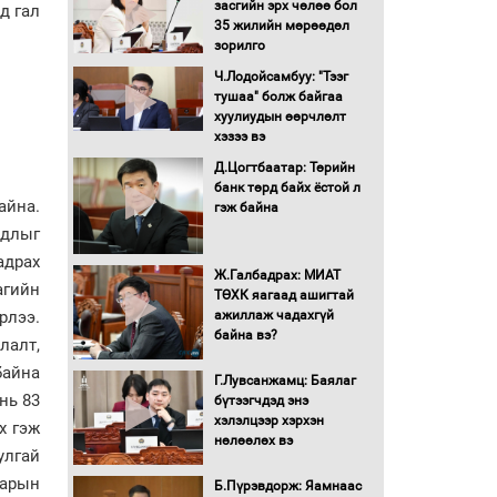
засгийн эрх чөлөө бол
д гал
16 төрлийн эмийг нэг эх
35 жилийн мөрөөдөл
үүсвэрээс худалдан авах
зорилго
журмыг баталлаа
Ч.Лодойсамбуу: "Тээг
тушаа" болж байгаа
Бүх шатанд хэмнэлтийн
хуулиудын өөрчлөлт
горимд шилжиж, найр
хэзээ вэ
наадам, зөвлөгөөн,
Д.Цогтбаатар: Төрийн
гадаад томилолтыг
банк төрд байх ёстой л
хориглолоо
айна.
гэж байна
Сайд нар төсвөө хэрхэн
удлыг
зарцуулах вэ?
адрах
Ж.Галбадрах: МИАТ
агийн
ТӨХК яагаад ашигтай
ажиллаж чадахгүй
Засгийн газрын ээлжит
рлээ.
байна вэ?
хуралдаан болж байна
лалт,
байна
Г.Лувсанжамц: Баялаг
нь 83
бүтээгчдэд энэ
Автомашинд улсын
хэлэлцээр хэрхэн
х гэж
дугаарын тэгш,
нөлөөлөх вэ
сондгойгоор шатахуун
улгай
олгоно
варын
Б.Пүрэвдорж: Яамнаас