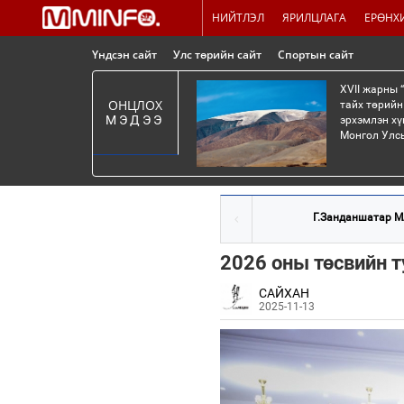
НИЙТЛЭЛ
ЯРИЛЦЛАГА
ЕРӨНХ
Үндсэн сайт
Улс төрийн сайт
Спортын сайт
XVII жарны 
ОНЦЛОХ
тайх төрийн
МЭДЭЭ
эрхэмлэн хү
Монгол Улсы
Г.Занданшатар М
2026 оны төсвийн т
САЙХАН
2025-11-13