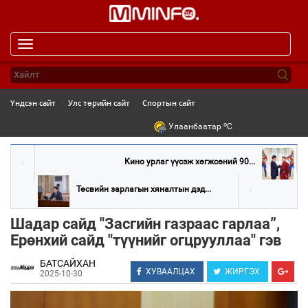
Toggle
navigation
Үндсэн сайт
Улс төрийн сайт
Спортын сайт
o
Улаанбаатар
C
Кино урлаг үүсэж хөгжсөний 90...
Төсвийн зарлагын хяналтын дэд...
Шадар сайд "Засгийн газраас гарлаа”,
Ерөнхий сайд "түүнийг огцрууллаа" гэв
БАТСАЙХАН
ХУВААЛЦАХ
ЖИРГЭХ
2025-10-30