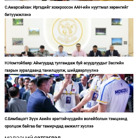
С.Амарсайхан: Иргэдийг хохироосон ААН-ийн нуугтмал хөрөнгийг
битүүмжлэнэ
Н.Номтойбаяр: Аймгуудад тулгамдаж буй асуудлуудыг Засгийн
газрын хуралдаанд танилцуулж, шийдвэрлүүлнэ
С.Бямбацогт Зүүн Азийн эрэгтэйчүүдийн волейболын тэмцээнд
оролцож байгаа баг тамирчдад амжилт хүслээ