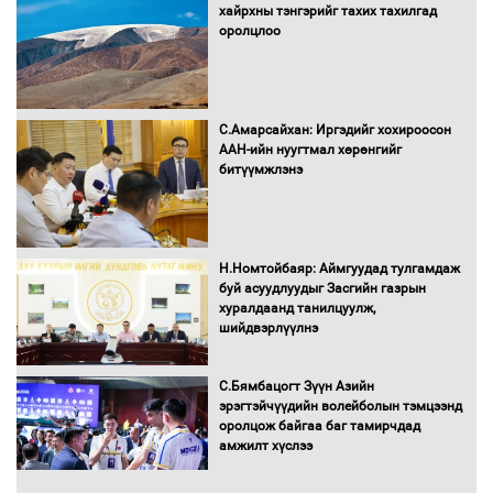
хайрхны тэнгэрийг тахих тахилгад
оролцлоо
С.Амарсайхан: Иргэдийг хохироосон
ААН-ийн нуугтмал хөрөнгийг
битүүмжлэнэ
Н.Номтойбаяр: Аймгуудад тулгамдаж
буй асуудлуудыг Засгийн газрын
хуралдаанд танилцуулж,
шийдвэрлүүлнэ
С.Бямбацогт Зүүн Азийн
эрэгтэйчүүдийн волейболын тэмцээнд
оролцож байгаа баг тамирчдад
амжилт хүслээ