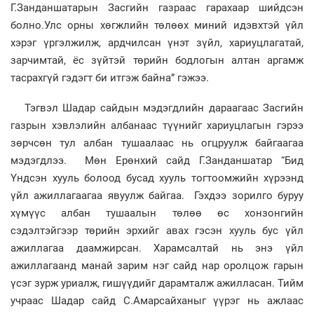
Г.Занданшатарын Засгийн газраас гарахаар шийдсэн
болно.Улс орны хөгжлийн төлөөх миний идэвхтэй үйл
хэрэг үргэлжилж, ардчилсан үнэт зүйл, хариуцлагатай,
зарчимтай, ёс зүйтэй төрийн бодлогын алтан аргамж
тасрахгүй гэдэгт би итгэж байна” гэжээ.
Тэгвэл Шадар сайдын мэдэгдлийн дараагаас Засгийн
газрын хэвлэлийн албанаас түүнийг хариуцлагын гэрээ
зөрчсөн тул албан тушаалаас нь огцруулж байгаагаа
мэдэгдлээ. Мөн Ерөнхий сайд Г.Занданшатар “Бид
Үндсэн хууль болоод бусад хууль тогтоомжийн хүрээнд
үйл ажиллагаагаа явуулж байгаа. Гэхдээ зорилго буруу
хүмүүс албан тушаалын төлөө өс хонзонгийн
сэдэлтэйгээр төрийн эрхийг авах гэсэн хууль бус үйл
ажиллагаа даамжирсан. Харамсалтай нь энэ үйл
ажиллагаанд манай зарим нэг сайд нар оролцож гарын
үсэг зурж уриалж, гишүүдийг дарамталж ажилласан. Тийм
учраас Шадар сайд С.Амарсайханыг үүрэг нь ажлаас