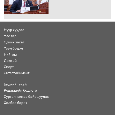
Хөвсгөл нуурын лусыг тахих төрийн
тахилгын ёслол боллоо
Нүүр хуудас
Улс төр
“Хар жагсаалт”-ын асуудлыг цэгцлэх
Эдийн засаг
чиглэлээр Монголбанкны удирдлагад
30 хоногийн хугацаатай үүрэг өглөө
Үзэл бодол
Нийгэм
Дэлхий
Спорт
Ерөнхий сайд Н.Учрал олимпиадын
Энтертайнмент
хүрээнд гарсан зардлыг шийдвэрлэж
өгөхөөр болов
Бидний тухай
Редакцийн бодлого
Сурталчилгаа байршуулах
Энэ намар 1-6 дугаар ангийн
хүүхдүүдэд сургуулийн автобус
Холбоо барих
үйлчилнэ