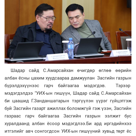
Шадар сайд С.Амарсайхан өчигдөр өглөө өөрийн
албан ёсны цахим хуудсаараа дамжуулан Засгийн газрын
бүрэлдэхүүнээс гарч байгаагаа мэдэгдэв. Тэрээр
мэдэгдэлдээ “УИХ-ын гишүүн, Шадар сайд С.Амарсайхан
би цаашид Г.Занданшатарын тэргүүлэн үүрэг гүйцэтгэж
буй Засгийн газарт ажиллах боломжгүй гэж үзэн, Засгийн
газраас гарч байгаагаа Засгийн газрын ээлжит бус
хуралдаанд албан ёсоор мэдэгдлээ.Би ард иргэдийнхээ
итгэлийг авч сонгогдсон УИХ-ын гишүүний хувьд төрт ёс