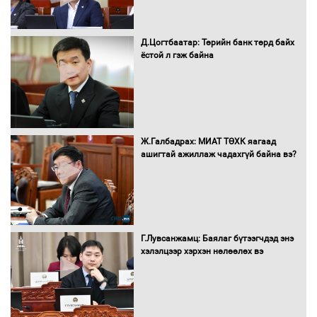
Д.Цогтбаатар: Төрийн банк төрд байх
ёстой л гэж байна
16 төрлийн эмийг нэг эх үүсвэрээс
худалдан авах журмыг баталлаа
Бүх шатанд хэмнэлтийн горимд
Ж.Галбадрах: МИАТ ТӨХК яагаад
шилжиж, найр наадам, зөвлөгөөн,
ашигтай ажиллаж чадахгүй байна вэ?
гадаад томилолтыг хориглолоо
Сайд нар төсвөө хэрхэн зарцуулах вэ?
Г.Лувсанжамц: Баялаг бүтээгчдэд энэ
хэлэлцээр хэрхэн нөлөөлөх вэ
Засгийн газрын ээлжит хуралдаан