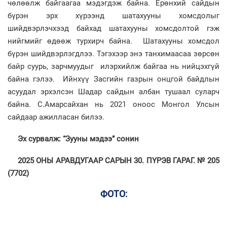
чөлөөлж байгаагаа мэдэгдэж байна. Ерөнхий сайдын
бүрэн эрх хүрээнд шатахууны хомсдолыг
шийдвэрлэчхээд байхад шатахууны хомсдолтой гэж
нийгмийг өдөөж турхирч байна. Шатахууны хомсдол
бүрэн шийдвэрлэгдлээ. Тэгэхээр энэ танхимаасаа зөрсөн
байр суурь, зарчмуудыг илэрхийлж байгаа нь нийцэхгүй
байна гэлээ. Ийнхүү Засгийн газрын онцгой байдлын
асуудал эрхэлсэн Шадар сайдын албан тушаал суларч
байна. С.Амарсайхан нь 2021 оноос Монгол Улсын
сайдаар ажилласан билээ.
Эх сурвалж: “Зууны мэдээ” сонин
2025 ОНЫ АРАВДУГААР САРЫН 30. ПҮРЭВ ГАРАГ. № 205
(7702)
ФОТО: