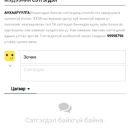
МЭДЭЭНИЙ
СЭТГЭГДЭЛ
АНХААРУУЛГА:
Уншигчдын бичсэн сэтгэгдэлд mminfo.mn хариуцлага
хүлээхгүй болно. ХХЗХ-ны журмын дагуу зүй зохисгүй зарим үг,
хэллэгийг хязгаарласан тул ТА сэтгэгдэл бичихдээ хууль зүйн болон ёс
суртахууны хэм хэмжээг хүндэтгэнэ үү. Хэм хэмжээг зөрчсөн сэтгэгдлийг
админ устгах эрхтэй. Сэтгэгдэлтэй холбоотой санал гомдлыг
99998796
утсаар хүлээн авна.
Цагаар
Сэтгэгдэл байхгүй байна.