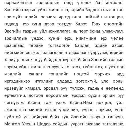
парламентын ардчиллын талд үргэлж бат зогсоно.
Засгийн газрын үйл ажиллагаа, төрийн бодлого нь зөвхөн
эрх зүйт төрийн зарчим, иргэд олон нийтийн итгэлцэл,
гадаад нэр хүнд дээр тогтдог билээ. Гэвч өнөөгийн
Засгийн газрын үйл ажиллагаа нь төрт ёсны уламжлал,
ардчиллын үндэс, хүний эрх, нийгмийн эрх чөлөө
цаашлаад төрийн тогтвортой байдал, эдийн засаг,
нийгмийн хөгжил, засаглалын дархлааг сулруулж, төрийн
хариуцлагыг явцуу байдалд хүргэж байна.Засгийн газрын
зарим үйл ажиллагаа хууль тогтоох, гүйцэтгэх, шүүх эрх
мэдлийн хяналт тэнцлийг ноцтой зөрчиж ард
иргэдийнхээ итгэлийг алдаад зогсохгүй, улс орны
ирээдүйг хямрал, эрсдэл рүү түлхэж, гаднын нөлөөнд
өртөмтгий, дотоод доройтлын эрсдэл бүхий орчин руу
чиглүүлж байна гэж үзэж байна.Ийм нөхцөл, үйл
ажиллагаа миний итгэл үнэмшил, үүрэг, зарчим, үнэт
зүйлтэй үл нийцэж байх тул Засгийн газрын гишүүн,
Монгол Улсын Шадар сайдын үүрэгт ажлаас татгалзаж,