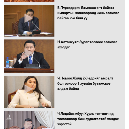
болж байна
Б.Пүрэвдорж: Яамнаас өгч байгаа
импортын зөвшөөрөлд чинь авлигал
байгаа юм биш үү
Автомашинд улсын дугаарын тэгш,
сондгойгоор шатахуун олгоно
Н.Алтанхуяг: Зураг төслөөс авлигал
эхэлдэг
Бага орлоготой иргэдийн орлогод
татвар ногдуулахгүй байх эрх зүйн
орчныг бүрдүүллээ
Ч.Номин:Жилд 2-3 өдрийг амралт
болгосноор 1 хувийн бүтээмжээ
алдаж байна
Хөшөө бүтсэн түүхийг өгүүлэх 7
баримт
Ч.Лодойсамбуу: Хууль тогтоогчид
төсөөллөөр биш судалгаатай хандах
хэрэгтэй