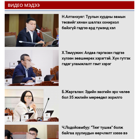
ВИДЕО МЭДЭЭ
Автобензин, дизель түлшний онцгой
Н.Алтанхуяг: Туулын хурдны замын
албан татварыг тэглэлээ
төсвийг хянан шалгах сонирхол
байхгүй гэдгээ ард түмэнд хэл
Х.Тэмүүжин: Алдаа гаргасан гэдгээ
Санхүүгийн хэмнэлтийн горимд эрүүл
хүлээн зөвшөөрөх хэрэгтэй. Хүн гүтгэх
мэндийн салбар хамаарахгүй
гэдэг уламжлалт гэмт хэрэг
Нөөцийн махны худалдаа,
Б.Жаргалан: Эдийн засгийн эрх чөлөө
борлуулалтыг нээлттэй ил тод
бол 35 жилийн мөрөөдөл зорилго
болгоно
Монгол Улс “COP17”-д “Тал хээрийн
Ч.Лодойсамбуу: "Тээг тушаа" болж
төлөвлөгөө”-гөө танилцуулна
байгаа хуулиудын өөрчлөлт хэзээ вэ