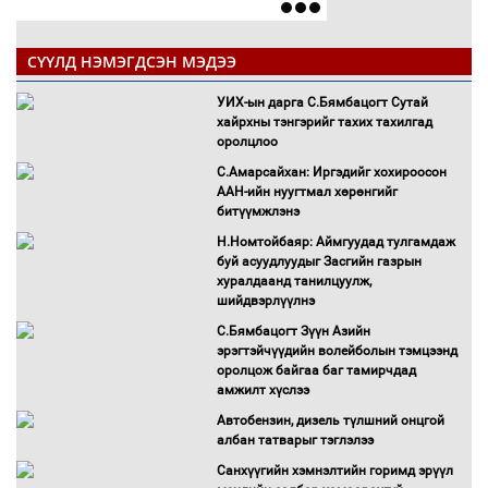
СҮҮЛД НЭМЭГДСЭН МЭДЭЭ
УИХ-ын дарга С.Бямбацогт Сутай
хайрхны тэнгэрийг тахих тахилгад
оролцлоо
С.Амарсайхан: Иргэдийг хохироосон
ААН-ийн нуугтмал хөрөнгийг
битүүмжлэнэ
Н.Номтойбаяр: Аймгуудад тулгамдаж
буй асуудлуудыг Засгийн газрын
хуралдаанд танилцуулж,
шийдвэрлүүлнэ
С.Бямбацогт Зүүн Азийн
эрэгтэйчүүдийн волейболын тэмцээнд
оролцож байгаа баг тамирчдад
амжилт хүслээ
Автобензин, дизель түлшний онцгой
албан татварыг тэглэлээ
Санхүүгийн хэмнэлтийн горимд эрүүл