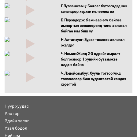
баримт
Г.Лувсанжамц: Баялаг бүтээгчдэд энэ
Хөвсгөл нуурын лусыг тахих төрийн
хэлэлцээр хэрхэн нөлөөлөх вэ
тахилгын ёслол боллоо
Б.Пүрэвдорж: Яамнаас өгч байгаа
“Хар жагсаалт”-ын асуудлыг цэгцлэх
импортын зөвшөөрөлд чинь авлигал
чиглэлээр Монголбанкны удирдлагад
байгаа юм биш үү
30 хоногийн хугацаатай үүрэг өглөө
Н.Алтанхуяг: Зураг төслөөс авлигал
Ерөнхий сайд Н.Учрал олимпиадын
эхэлдэг
хүрээнд гарсан зардлыг шийдвэрлэж
Ч.Номин:Жилд 2-3 өдрийг амралт
өгөхөөр болов
болгосноор 1 хувийн бүтээмжээ
Энэ намар 1-6 дугаар ангийн
алдаж байна
хүүхдүүдэд сургуулийн автобус
Ч.Лодойсамбуу: Хууль тогтоогчид
үйлчилнэ
төсөөллөөр биш судалгаатай хандах
Аймгуудад баригдаж буй ДЦС-ын
хэрэгтэй
төслийг үргэлжүүлэх чиглэл өглөө
Улсын хэмжээнд АИ-92 автобензиний
17 хоногийн нөөцтэй байна
Нүүр хуудас
Н.Номтойбаяр: Эрт сэрэмжлүүлэх
Улс төр
тогтолцоо, шинэ технологи гамшгийн
Эдийн засаг
эрсдэлийг бууруулах гол хөшүүрэг
Үзэл бодол
“280 мянган тонн хагас кокс, 180
Нийгэм
мянган тонн сайжруулсан түлшээр