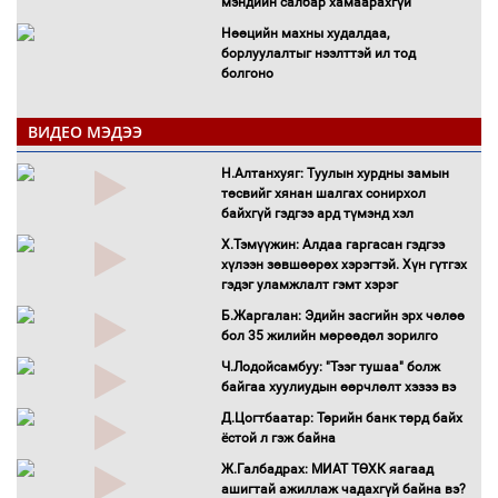
мэндийн салбар хамаарахгүй
Нөөцийн махны худалдаа,
борлуулалтыг нээлттэй ил тод
болгоно
Монгол Улс “COP17”-д “Тал хээрийн
төлөвлөгөө”-гөө танилцуулна
ВИДЕО МЭДЭЭ
16 төрлийн эмийг нэг эх үүсвэрээс
Н.Алтанхуяг: Туулын хурдны замын
худалдан авах журмыг баталлаа
төсвийг хянан шалгах сонирхол
Бүх шатанд хэмнэлтийн горимд
байхгүй гэдгээ ард түмэнд хэл
шилжиж, найр наадам, зөвлөгөөн,
Х.Тэмүүжин: Алдаа гаргасан гэдгээ
гадаад томилолтыг хориглолоо
хүлээн зөвшөөрөх хэрэгтэй. Хүн гүтгэх
Сайд нар төсвөө хэрхэн зарцуулах вэ?
гэдэг уламжлалт гэмт хэрэг
Засгийн газрын ээлжит хуралдаан
Б.Жаргалан: Эдийн засгийн эрх чөлөө
болж байна
бол 35 жилийн мөрөөдөл зорилго
Автомашинд улсын дугаарын тэгш,
Ч.Лодойсамбуу: "Тээг тушаа" болж
сондгойгоор шатахуун олгоно
байгаа хуулиудын өөрчлөлт хэзээ вэ
Бага орлоготой иргэдийн орлогод
Д.Цогтбаатар: Төрийн банк төрд байх
татвар ногдуулахгүй байх эрх зүйн
ёстой л гэж байна
орчныг бүрдүүллээ
Ж.Галбадрах: МИАТ ТӨХК яагаад
Хөшөө бүтсэн түүхийг өгүүлэх 7
ашигтай ажиллаж чадахгүй байна вэ?