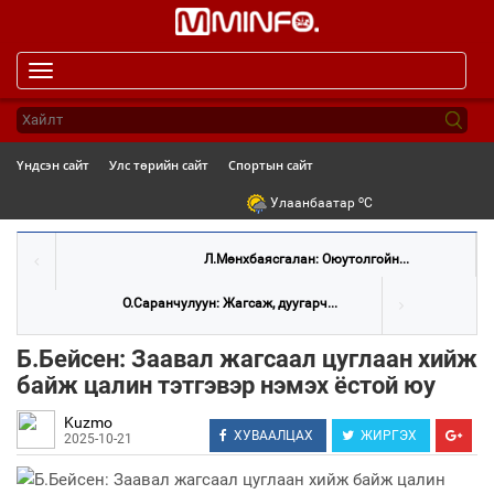
Toggle
navigation
Үндсэн сайт
Улс төрийн сайт
Спортын сайт
o
Улаанбаатар
C
Л.Мөнхбаясгалан: Оюутолгойн...
О.Саранчулуун: Жагсаж, дуугарч...
Б.Бейсен: Заавал жагсаал цуглаан хийж
байж цалин тэтгэвэр нэмэх ёстой юу
Kuzmo
ХУВААЛЦАХ
ЖИРГЭХ
2025-10-21