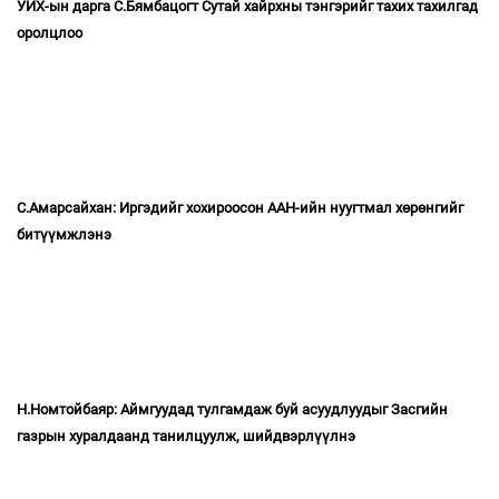
УИХ-ын дарга С.Бямбацогт Сутай хайрхны тэнгэрийг тахих тахилгад
оролцлоо
С.Амарсайхан: Иргэдийг хохироосон ААН-ийн нуугтмал хөрөнгийг
битүүмжлэнэ
Н.Номтойбаяр: Аймгуудад тулгамдаж буй асуудлуудыг Засгийн
газрын хуралдаанд танилцуулж, шийдвэрлүүлнэ