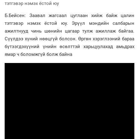
Б.Бейсен: Заавал жагсаал цуглаан хийж байж цалин
тэтгэвэр нэмэх ёстой юу. Эрүүл мэндийн салбарын
ажилтнууд чинь шөнийн цагаар тулж ажиллаж байгаа.
Сүүлдээ хүний нөөцгүй болсон. Өргөн хэрэглээний бараа
бүтээгдэхүүний үнийн өсөлттэй харьцуулахад амьдрах
ямар ч боломжгүй болж байна