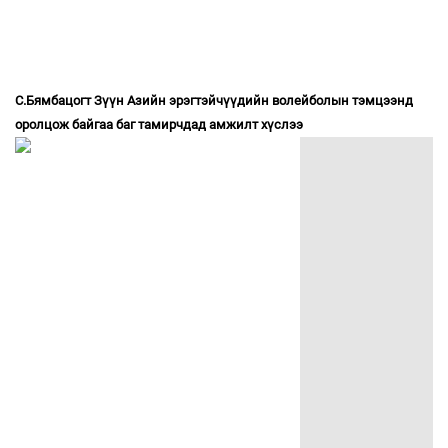
С.Бямбацогт Зүүн Азийн эрэгтэйчүүдийн волейболын тэмцээнд
оролцож байгаа баг тамирчдад амжилт хүслээ