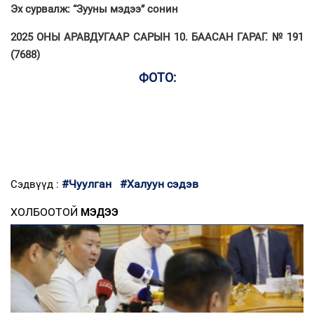
Эх сурвалж: “Зууны мэдээ” сонин
2025 ОНЫ АРАВДУГААР САРЫН 10. БААСАН ГАРАГ. № 191
(7688)
ФОТО:
#Чуулган
#Халуун сэдэв
Сэдвүүд :
ХОЛБООТОЙ
МЭДЭЭ