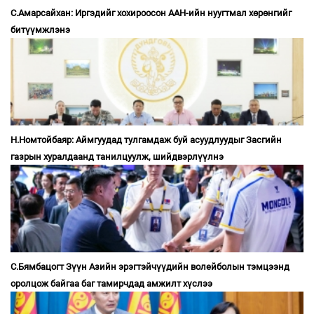
С.Амарсайхан: Иргэдийг хохироосон ААН-ийн нуугтмал хөрөнгийг
битүүмжлэнэ
Н.Номтойбаяр: Аймгуудад тулгамдаж буй асуудлуудыг Засгийн
газрын хуралдаанд танилцуулж, шийдвэрлүүлнэ
С.Бямбацогт Зүүн Азийн эрэгтэйчүүдийн волейболын тэмцээнд
оролцож байгаа баг тамирчдад амжилт хүслээ