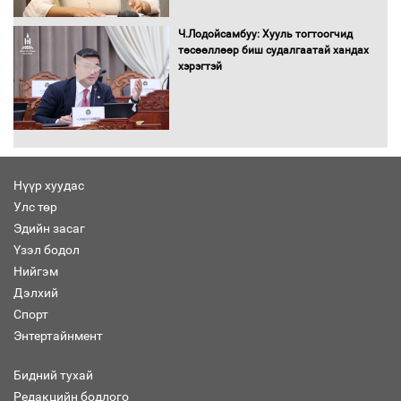
тахилгын ёслол боллоо
Ч.Лодойсамбуу: Хууль тогтоогчид
төсөөллөөр биш судалгаатай хандах
хэрэгтэй
“Хар жагсаалт”-ын асуудлыг цэгцлэх
чиглэлээр Монголбанкны удирдлагад
30 хоногийн хугацаатай үүрэг өглөө
Нүүр хуудас
Улс төр
Ерөнхий сайд Н.Учрал олимпиадын
Эдийн засаг
хүрээнд гарсан зардлыг шийдвэрлэж
өгөхөөр болов
Үзэл бодол
Нийгэм
Дэлхий
Энэ намар 1-6 дугаар ангийн
Спорт
хүүхдүүдэд сургуулийн автобус
Энтертайнмент
үйлчилнэ
Бидний тухай
Редакцийн бодлого