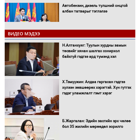
Автобензин, дизель түлшний онцгой
албан татварыг тэглэлээ
ВИДЕО МЭДЭЭ
Санхүүгийн хэмнэлтийн горимд эрүүл
Н.Алтанхуяг: Туулын хурдны замын
мэндийн салбар хамаарахгүй
төсвийг хянан шалгах сонирхол
байхгүй гэдгээ ард түмэнд хэл
Нөөцийн махны худалдаа,
Х.Тэмүүжин: Алдаа гаргасан гэдгээ
борлуулалтыг нээлттэй ил тод
хүлээн зөвшөөрөх хэрэгтэй. Хүн гүтгэх
болгоно
гэдэг уламжлалт гэмт хэрэг
Монгол Улс “COP17”-д “Тал хээрийн
Б.Жаргалан: Эдийн засгийн эрх чөлөө
төлөвлөгөө”-гөө танилцуулна
бол 35 жилийн мөрөөдөл зорилго