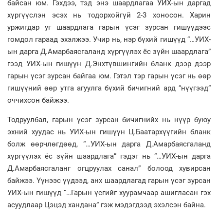
байсан юм. Гэхдээ, тэд энэ шаардлагаа УИХ-ын даргад
хүргүүслэн эсэх нь тодорхойгүй 2-3 хоносон. Харин
уржигдар уг шаардлага гарын үсэг зурсан гишүүдээс
гомдол гараад эхэлжээ. Учир нь, нэр бүхий гишүүд “…УИХ-
ын дарга Д.Амарбаясгаланд хүргүүлэх ёс зүйн шаардлага”
гээд УИХ-ын гишүүн Д.Энхтүвшингийн бланк дээр дээр
гарын үсэг зурсан байгаа юм. Гэтэл тэр гарын үсэг нь өөр
гишүүний өөр утга агуулга бүхий бичигний ард “нүүгээд”
оччихсон байжээ.
Тодруулбал, гарын үсэг зурсан бичигнийх нь нүүр буюу
эхний хуудас нь УИХ-ын гишүүн Ц.Баатархүүгийн бланк
болж өөрчлөгдөөд, “…УИХ-ын дарга Д.Амарбаясгаланд
хүргүүлэх ёс зүйн шаардлага” гэдэг нь “…УИХ-ын дарга
Д.Амарбаясгаланг огцруулах санал” болоод хувирсан
байжээ. Үүнээс үүдээд, анх шаардлагад гарын үсэг зурсан
УИХ-ын гишүүд “…Гарын үсгийг хуурамчаар ашигласан гэх
асуудлаар Цэцэд хандана” гэж мэдэгдээд эхэлсэн байна.