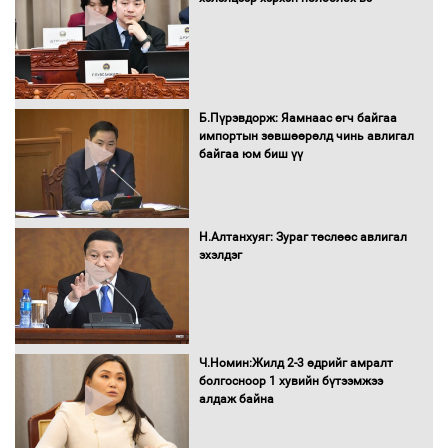
Автомашинд улсын дугаарын тэгш,
сондгойгоор шатахуун олгоно
Б.Пүрэвдорж: Яамнаас өгч байгаа
импортын зөвшөөрөлд чинь авлигал
байгаа юм биш үү
Бага орлоготой иргэдийн орлогод
татвар ногдуулахгүй байх эрх зүйн
орчныг бүрдүүллээ
Н.Алтанхуяг: Зураг төслөөс авлигал
эхэлдэг
Хөшөө бүтсэн түүхийг өгүүлэх 7
баримт
Ч.Номин:Жилд 2-3 өдрийг амралт
болгосноор 1 хувийн бүтээмжээ
алдаж байна
Хөвсгөл нуурын лусыг тахих төрийн