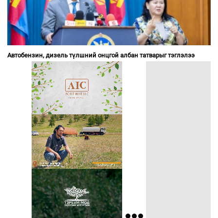
Автобензин, дизель түлшний онцгой албан татварыг тэглэлээ