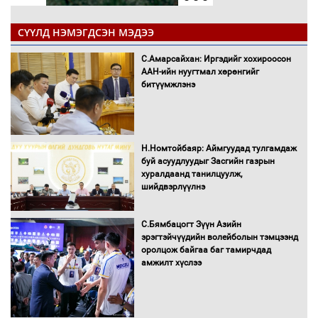
СҮҮЛД НЭМЭГДСЭН МЭДЭЭ
С.Амарсайхан: Иргэдийг хохироосон
ААН-ийн нуугтмал хөрөнгийг
битүүмжлэнэ
Н.Номтойбаяр: Аймгуудад тулгамдаж
буй асуудлуудыг Засгийн газрын
хуралдаанд танилцуулж,
шийдвэрлүүлнэ
С.Бямбацогт Зүүн Азийн
эрэгтэйчүүдийн волейболын тэмцээнд
оролцож байгаа баг тамирчдад
амжилт хүслээ