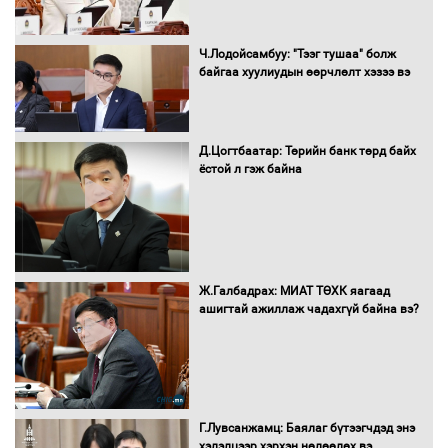
16 төрлийн эмийг нэг эх үүсвэрээс
Ч.Лодойсамбуу: "Тээг тушаа" болж
худалдан авах журмыг баталлаа
байгаа хуулиудын өөрчлөлт хэзээ вэ
Д.Цогтбаатар: Төрийн банк төрд байх
Бүх шатанд хэмнэлтийн горимд
ёстой л гэж байна
шилжиж, найр наадам, зөвлөгөөн,
гадаад томилолтыг хориглолоо
Сайд нар төсвөө хэрхэн зарцуулах вэ?
Ж.Галбадрах: МИАТ ТӨХК яагаад
ашигтай ажиллаж чадахгүй байна вэ?
Засгийн газрын ээлжит хуралдаан
болж байна
Г.Лувсанжамц: Баялаг бүтээгчдэд энэ
хэлэлцээр хэрхэн нөлөөлөх вэ