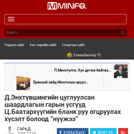
Toggle
navigation
Үндсэн сайт
Улс төрийн сайт
Спортын сайт
o
Улаанбаатар
C
П.Мөнхтулга: Хүн дутаж байгаа...
Ерөнхий сайд Монголын эрүүл...
Д.Энхтүвшингийн цуглуулсан
шаардлагын гарын үсгүүд
Ц.Баатархүүгийн бланк руу огцруулах
хүсэлт болоод “нүүжээ”
ГАРЬД
ХУВААЛЦАХ
ЖИРГЭХ
2025-10-10