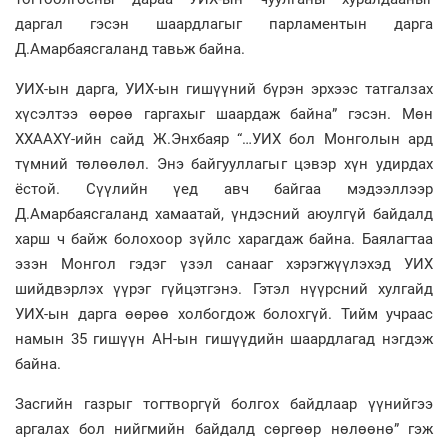
даргал гэсэн шаардлагыг парламентын дарга
Д.Амарбаясгаланд тавьж байна.
УИХ-ын дарга, УИХ-ын гишүүний бүрэн эрхээс татгалзах
хүсэлтээ өөрөө гаргахыг шаардаж байна” гэсэн. Мөн
ХХААХҮ-ийн сайд Ж.Энхбаяр “…УИХ бол Монголын ард
түмний төлөөлөл. Энэ байгууллагыг цэвэр хүн удирдах
ёстой. Сүүлийн үед авч байгаа мэдээллээр
Д.Амарбаясгаланд хамаатай, үндэсний аюулгүй байдалд
харш ч байж болохоор зүйлс харагдаж байна. Баялагтаа
эзэн Монгол гэдэг үзэл санааг хэрэгжүүлэхэд УИХ
шийдвэрлэх үүрэг гүйцэтгэнэ. Гэтэл нүүрсний хулгайд
УИХ-ын дарга өөрөө холбогдож болохгүй. Тийм учраас
намын 35 гишүүн АН-ын гишүүдийн шаардлагад нэгдэж
байна.
Засгийн газрыг тогтворгүй болгох байдлаар үүнийгээ
аргалах бол нийгмийн байдалд сөргөөр нөлөөнө” гэж