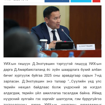
УИХ-ын гишүүн Д.Энхтүвшин тэргүүтэй гишүүд УИХ-ын
дарга Д.Амарбаясгаланд ёс зүйн шаардлага бүхий албан
бичиг хүргүүлж буйгаа 2025 оны аравдугаар сарын 7-нд
зарласан. Д.Энхтүвшин энэ талаар “…Сүүлийн үед улс
төрийн нөхцөл байдлаас болж үндэсний эв нэгдэл
алдагдаж, төрийн үйл ажиллагаа тасалдаж байна. Иймд
нүүрсний хулгайн гэх хэргийг шалгуулж, гэм буруугүйгээ
тогтоолгосны дараа УИХ-ын чуулганы хуралдааныг