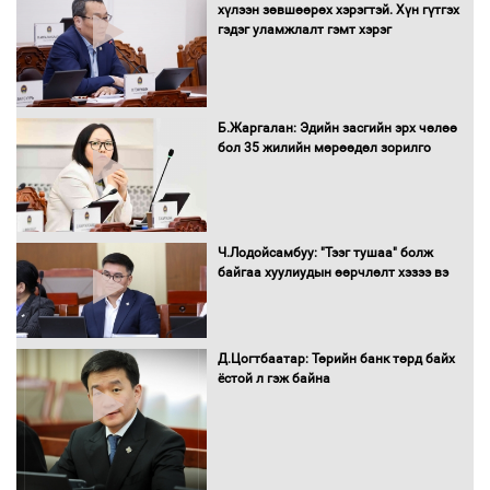
хүлээн зөвшөөрөх хэрэгтэй. Хүн гүтгэх
мэндийн салбар хамаарахгүй
гэдэг уламжлалт гэмт хэрэг
Нөөцийн махны худалдаа,
Б.Жаргалан: Эдийн засгийн эрх чөлөө
борлуулалтыг нээлттэй ил тод
бол 35 жилийн мөрөөдөл зорилго
болгоно
Монгол Улс “COP17”-д “Тал хээрийн
Ч.Лодойсамбуу: "Тээг тушаа" болж
төлөвлөгөө”-гөө танилцуулна
байгаа хуулиудын өөрчлөлт хэзээ вэ
Д.Цогтбаатар: Төрийн банк төрд байх
ёстой л гэж байна
16 төрлийн эмийг нэг эх үүсвэрээс
худалдан авах журмыг баталлаа