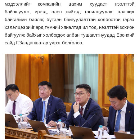
мэдээллийг компанийн цахим хуудаст нээлттэй
байршуулж, иргэд, олон нийтэд танилцуулах, цаашид
байгалийн баялаг, бүтээн байгуулалттай холбоотой гэрээ
хэлэлцээрийг ард түмний хяналтад ил тод, нээлттэй зохион
байгуулж байхыг холбогдох албан тушаалтнуудад Ерөнхий
сайд Г.Занданшатар үүрэг болголоо.