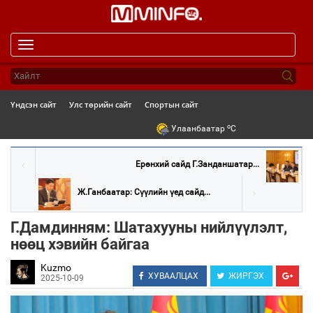
Toggle
navigation
Үндсэн сайт
Улс төрийн сайт
Спортын сайт
o
Улаанбаатар
C
Ерөнхий сайд Г.Занданшатар...
Ж.Ганбаатар: Сүүлийн үед сайд...
Г.Дамдинням: Шатахууны нийлүүлэлт,
нөөц хэвийн байгаа
Kuzmo
ХУВААЛЦАХ
ЖИРГЭХ
2025-10-09