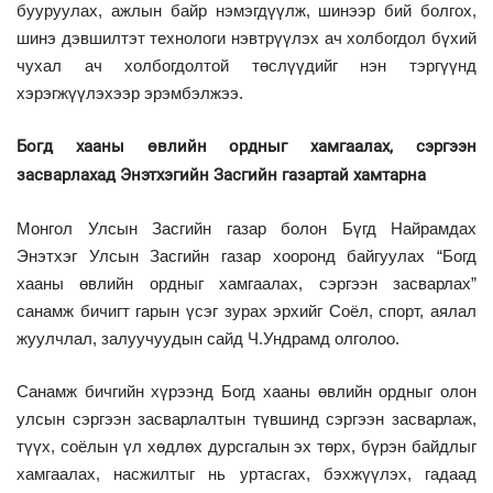
бууруулах, ажлын байр нэмэгдүүлж, шинээр бий болгох,
шинэ дэвшилтэт технологи нэвтрүүлэх ач холбогдол бүхий
чухал ач холбогдолтой төслүүдийг нэн тэргүүнд
хэрэгжүүлэхээр эрэмбэлжээ.
Богд хааны өвлийн ордныг хамгаалах, сэргээн
засварлахад Энэтхэгийн Засгийн газартай хамтарна
Монгол Улсын Засгийн газар болон Бүгд Найрамдах
Энэтхэг Улсын Засгийн газар хооронд байгуулах “Богд
хааны өвлийн ордныг хамгаалах, сэргээн засварлах”
санамж бичигт гарын үсэг зурах эрхийг Соёл, спорт, аялал
жуулчлал, залуучуудын сайд Ч.Ундрамд олголоо.
Санамж бичгийн хүрээнд Богд хааны өвлийн ордныг олон
улсын сэргээн засварлалтын түвшинд сэргээн засварлаж,
түүх, соёлын үл хөдлөх дурсгалын эх төрх, бүрэн байдлыг
хамгаалах, насжилтыг нь уртасгах, бэхжүүлэх, гадаад