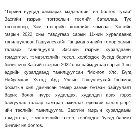
“Төрийн нууцад хамаарах мэдээллийг ил болгох тухай”
Засгийн газрын тогтоолын төслийг баталлаа. Тус
тогтоолоор, Зам, тээврийн хөгжлийн яамнаас Засгийн
газрын 2022 оны тавдугаар сарын 11-ний хуралдаанд
танилцуулсан Гашуунсухайт-Ганцмод хилийн төмөр замын
талаарх танилцуулга, Засгийн газрын хуралдааны
тэмдэглэл, тэмдэглэлийн төсөл, холбогдох бусад баримт
бичиг, мөн Засгийн газрын 2022 оны наймдугаар сарын 3-ны
өдрийн хуралдаанд танилцуулсан “Монгол Улс, Бүгд
Найрамдах Хятад Ард Улсын Гашуунсухайт-Ганцмод
боомтын хил дамнасан төмөр замын бүтээн байгуулалт
барих болон нүүрс худалдах, худалдан авах гэрээ
байгуулах талаар хамтран ажиллах ерөнхий хэлэлцээр”-
ийн төслийн танилцуулга, Засгийн газрын хуралдааны
тэмдэглэл, тэмдэглэлийн төсөл, холбогдох бусад баримт
бичгийг ил болгов.