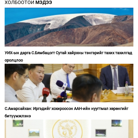
ХОЛБООТОЙ
МЭДЭЭ
УИХ-ын дарга С.Бямбацогт Сутай хайрхны тэнгэрийг тахих тахилгад
оролцлоо
С.Амарсайхан: Иргэдийг хохироосон ААН-ийн нуугтмал хөрөнгийг
битүүмжлэнэ