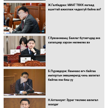
Бүх шатанд хэмнэлтийн горимд
Ж.Галбадрах: МИАТ ТӨХК яагаад
шилжиж, найр наадам, зөвлөгөөн,
ашигтай ажиллаж чадахгүй байна вэ?
гадаад томилолтыг хориглолоо
Сайд нар төсвөө хэрхэн зарцуулах вэ?
Г.Лувсанжамц: Баялаг бүтээгчдэд энэ
хэлэлцээр хэрхэн нөлөөлөх вэ
Засгийн газрын ээлжит хуралдаан
болж байна
Б.Пүрэвдорж: Яамнаас өгч байгаа
импортын зөвшөөрөлд чинь авлигал
байгаа юм биш үү
Автомашинд улсын дугаарын тэгш,
сондгойгоор шатахуун олгоно
Н.Алтанхуяг: Зураг төслөөс авлигал
эхэлдэг