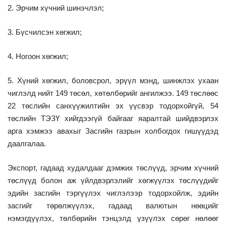
2. Эрчим хүчний шинэчлэл;
3. Бүсчилсэн хөгжил;
4. Ногоон хөгжил;
5. Хүний хөгжил, боловсрол, эрүүл мэнд, шинжлэх ухаан
чиглэлд нийт 149 төсөл, хөтөлбөрийг ангилжээ. 149 төслөөс
22 төслийн санхүүжилтийн эх үүсвэр тодорхойгүй, 54
төслийн ТЭЗҮ хийгдээгүй байгааг яаралтай шийдвэрлэх
арга хэмжээ авахыг Засгийн газрын холбогдох гишүүдэд
даалгалаа.
Экспорт, гадаад худалдааг дэмжих төслүүд, эрчим хүчний
төслүүд болон аж үйлдвэрлэлийг хөгжүүлэх төслүүдийг
эдийн засгийн тэргүүлэх чиглэлээр тодорхойлж, эдийн
засгийг төрөлжүүлэх, гадаад валютын нөөцийг
нэмэгдүүлэх, төлбөрийн тэнцэлд үзүүлэх сөрөг нөлөөг