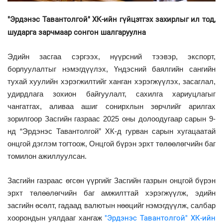
"Эрдэнэс Тавантолгой" ХК-ийн гүйцэтгэх захирлыг ил тод,
шударга зарчмаар сонгон шалгаруулна
Эдийн засгаа сэргээх, нүүрсний тээвэр, экспорт,
борлуулалтыг нэмэгдүүлэх, Үндэсний баялгийн сангийн
тухай хуулийн хэрэгжилтийг ханган хэрэгжүүлэх, засаглал,
удирдлага зохион байгуулалт, сахилга хариуцлагыг
чангатгах, аливаа ашиг сонирхлын зөрчлийг арилгах
зорилгоор Засгийн газраас 2025 оны долоодугаар сарын 9-
нд “Эрдэнэс Тавантолгой” ХК-д гурван сарын хугацаатай
онцгой дэглэм тогтоож, Онцгой бүрэн эрхт төлөөлөгчийн баг
томилон ажиллуулсан.
Засгийн газраас өгсөн үүргийг Засгийн газрын онцгой бүрэн
эрхт төлөөлөгчийн баг амжилттай хэрэгжүүлж, эдийн
засгийн өсөлт, гадаад валютын нөөцийг нэмэгдүүлж, салбар
хоорондын уялдааг хангаж
"Эрдэнэс Тавантолгой" ХК-ийн