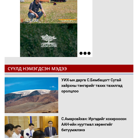
СҮҮЛД НЭМЭГДСЭН МЭДЭЭ
УИХ-ын дарга С.Бямбацогт Сутай
хайрхны тэнгэрийг тахих тахилгад
оролцлоо
С.Амарсайхан: Иргэдийг хохироосон
ААН-ийн нуугтмал хөрөнгийг
битүүмжлэнэ