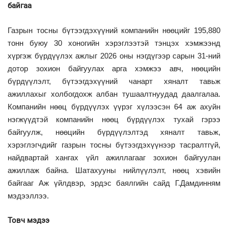
байгаа
Газрын тосны бүтээгдэхүүний компанийн нөөцийг 195,880
тонн буюу 30 хоногийн хэрэглээтэй тэнцэх хэмжээнд
хүргэж бүрдүүлэх ажлыг 2026 оны нэгдүгээр сарын 31-ний
дотор зохион байгуулах арга хэмжээ авч, нөөцийн
бүрдүүлэлт, бүтээгдэхүүний чанарт хяналт тавьж
ажиллахыг холбогдохж албан тушаалтнуудад даалгалаа.
Компанийн нөөц бүрдүүлэх үүрэг хүлээсэн 64 аж ахуйн
нэгжүүдтэй компанийн нөөц бүрдүүлэх тухай гэрээ
байгуулж, нөөцийн бүрдүүлэлтэд хяналт тавьж,
хэрэглэгчдийг газрын тосны бүтээгдэхүүнээр тасралтгүй,
найдвартай хангах үйл ажиллагааг зохион байгуулан
ажиллаж байна. Шатахууны нийлүүлэлт, нөөц хэвийн
байгааг Аж үйлдвэр, эрдэс баялгийн сайд Г.Дамдинням
мэдээллээ.
Товч мэдээ