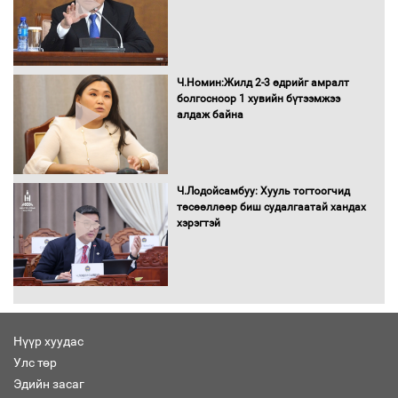
Бага орлоготой иргэдийн орлогод
татвар ногдуулахгүй байх эрх зүйн
орчныг бүрдүүллээ
Ч.Номин:Жилд 2-3 өдрийг амралт
болгосноор 1 хувийн бүтээмжээ
алдаж байна
Хөшөө бүтсэн түүхийг өгүүлэх 7
баримт
Ч.Лодойсамбуу: Хууль тогтоогчид
төсөөллөөр биш судалгаатай хандах
хэрэгтэй
Хөвсгөл нуурын лусыг тахих төрийн
тахилгын ёслол боллоо
Нүүр хуудас
Улс төр
“Хар жагсаалт”-ын асуудлыг цэгцлэх
Эдийн засаг
чиглэлээр Монголбанкны удирдлагад