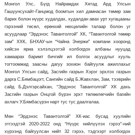
Монгол Улс, Бүгд Найрамдах Хятад Ард Улсын
Гашуунсухайт-Ганцмод боомтын хил дамнасан төмөр зам
барих болон нүүрс худалдах, худалдан авах урт хугацааны
гэрээний төсөл, ерөнхий нөхцөлийн талаар болон уг
асуудлаар “Эрдэнэс Тавантолгой” ХК, “Тавантолгой төмөр
зам” ХХК, БНХАУ-ын “Чайна Энержи” компани хооронд
хийсэн яриа хэлэлцээтэй холбогдох албаны нууцад
хамаарах баримт бичгийг ил болгох асуудлыг хууль
тогтоомжид заасны дагуу зохион байгуулж ажиллахыг
Монгол Улсын сайд, Засгийн газрын Хэрэг эрхлэх газрын
дарга С.Бямбацогт, Сангийн сайд Б.Жавхлан, Зам, тээврийн
сайд Б.Дэлгэрсайхан, “Эрдэнэс Тавантолгой” ХК дахь
Засгийн газрын Онцгой бүрэн эрхт төлөөлөгчийн багийн
ахлагч У.Бямбасүрэн нарт тус тус даалгалаа.
Мөн “Эрдэнэс Тавантолгой” ХК-иас бусад хуулийн
этгээдтэй 2020-2022 онд “Нүүрс нийлүүлэх гэрээ”-ний
хүрээнд байгуулсан нийт 32 гэрээ, тэдгээрт холбогдох