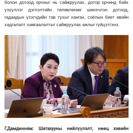
болон дотоод орчныг нь сайжруулах, дотор орчинд байх
үзүүллэг дэглэлтийн төлөвлөгөөг шинэчлэн дотоод,
гадаадын үзэгчдийн тав тухыг хангах, соёлын биет өвийн
хадгалалт хамгаалалтыг сайжруулах ажлыг гүйцэтгэнэ.
Г.Дамдинням: Шатахууны нийлүүлэлт, нөөц хэвийн