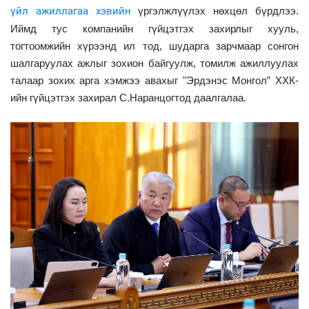
үйл ажиллагаа хэвийн
үргэлжлүүлэх нөхцөл бүрдлээ.
Иймд тус компанийн гүйцэтгэх захирлыг хууль,
тогтоомжийн хүрээнд ил тод, шударга зарчмаар сонгон
шалгаруулах ажлыг зохион байгуулж, томилж ажиллуулах
талаар зохих арга хэмжээ авахыг "Эрдэнэс Монгол” ХХК-
ийн гүйцэтгэх захирал С.Наранцогтод даалгалаа.