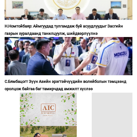
Н.Номтойбаяр: Аймгуудад тулгамдаж буй асуудлуудыг Засгийн
газрын хуралдаанд танилцуулж, шийдвэрлүүлнэ
С.Бямбацогт Зүүн Азийн эрэгтэйчүүдийн волейболын тэмцээнд
оролцож байгаа баг тамирчдад амжилт хүслээ