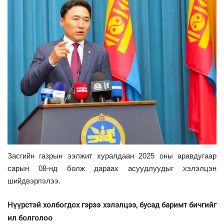
Засгийн газрын ээлжит хуралдаан 2025 оны аравдугаар
сарын 08-нд болж дараах асуудлуудыг хэлэлцэн
шийдвэрлэлээ.
Нүүрстэй холбогдох гэрээ хэлэлцээ, бусад баримт бичгийг
ил болголоо