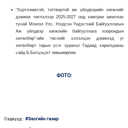
"Хүртээмжтэй, тогтвортой аж үйлдвэрийн хөгжлийг
дэмжих чиглэлээр 2025-2027 онд хамтран ажиллах
тухай Монгол Улс, Нэгдсэн Үндэстний Байгууллагын
Аж үйлдвэр хөгжлийн байгууллага хоорондын
хөтөлбөр"-ийн төслийг хэлэлцэн дэмжээд уг
хөтөлбөрт гарын үсэг зурахыг Гадаад харилцааны
сайд Б.Батцэцэгт зөвшөөрлөө.
ФОТО:
#Засгийн газар
Сэдвүүд :