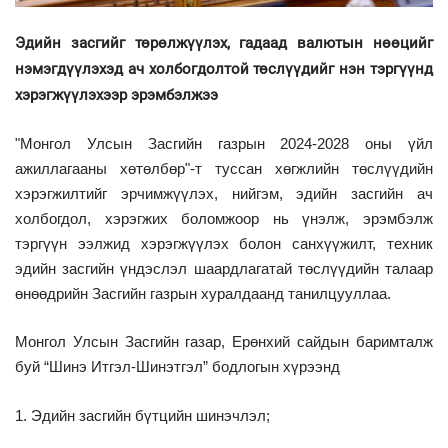
Эдийн засгийг төрөлжүүлэх, гадаад валютын нөөцийг
нэмэгдүүлэхэд ач холбогдолтой төслүүдийг нэн тэргүүнд
хэрэгжүүлэхээр эрэмбэлжээ
"Монгол Улсын Засгийн газрын 2024-2028 оны үйл
ажиллагааны хөтөлбөр"-т туссан хөгжлийн төслүүдийн
хэрэгжилтийг эрчимжүүлэх, нийгэм, эдийн засгийн ач
холбогдол, хэрэгжих боломжоор нь үнэлж, эрэмбэлж
тэргүүн ээлжид хэрэгжүүлэх болон санхүүжилт, техник
эдийн засгийн үндэслэл шаардлагатай төслүүдийн талаар
өнөөдрийн Засгийн газрын хуралдаанд танилцууллаа.
Монгол Улсын Засгийн газар, Ерөнхий сайдын баримталж
буй “Шинэ Итгэл-Шинэтгэл” бодлогын хүрээнд
1. Эдийн засгийн бүтцийн шинэчлэл;