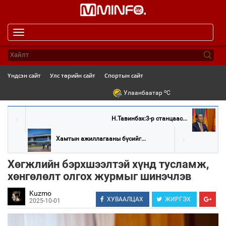
Toggle
navigation
Үндсэн сайт
Улс төрийн сайт
Спортын сайт
o
Улаанбаатар
C
Н.Тавинбэх:3-р станцаас...
Хамтын ажиллагааны бүсийг...
Хөгжлийн бэрхшээлтэй хүнд тусламж,
хөнгөлөлт олгох журмыг шинэчлэв
Kuzmo
ХУВААЛЦАХ
ЖИРГЭХ
2025-10-01