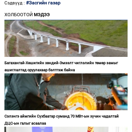
#Засгийн газар
Сэдвүүд :
ХОЛБООТОЙ
МЭДЭЭ
Багахангай-Хөшигийн хөндий-Эмээлт чиглэлийн төмөр замыг
ашиглалтад оруулахаар бэлтгэж байна
Сэлэнгэ аймгийн Сүхбаатар суманд 70 МВт-ын хүчин чадалтай
ДЦС-ын галыг асаалаа