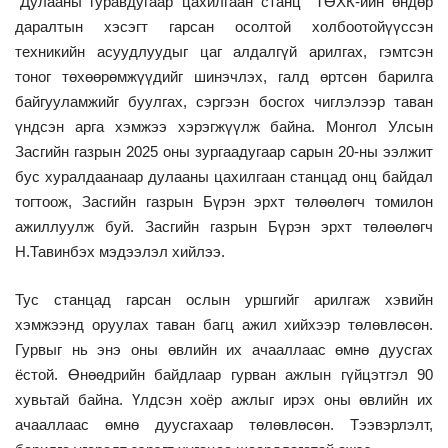
“Дулааны гуравдугаар цахилгаан станц” ТӨХК-ийн өндөр
даралтын хэсэгт гарсан осолтой холбоотойүүссэн
техникийн асуудлуудыг цаг алдалгүй арилгах, гэмтсэн
тоног төхөөрөмжүүдийг шинэчлэх, галд өртсөн барилга
байгууламжийг буулгах, сэргээн босгох чиглэлээр таван
үндсэн арга хэмжээ хэрэгжүүлж байна. Монгол Улсын
Засгийн газрын 2025 оны зургаадугаар сарын 20-ны ээлжит
бус хуралдаанаар дулааны цахилгаан станцад онц байдал
тогтоож, Засгийн газрын Бүрэн эрхт төлөөлөгч томилон
ажиллуулж буй. Засгийн газрын Бүрэн эрхт төлөөлөгч
Н.Тавинбэх мэдээлэл хийлээ.
Тус станцад гарсан ослын уршгийг арилгаж хэвийн
хэмжээнд оруулах таван багц ажил хийхээр төлөвлөсөн.
Гурвыг нь энэ оны өвлийн их ачааллаас өмнө дуусгах
ёстой. Өнөөдрийн байдлаар гурван ажлын гүйцэтгэл 90
хувьтай байна. Үлдсэн хоёр ажлыг ирэх оны өвлийн их
ачааллаас өмнө дуусгахаар төлөвлөсөн. Тээвэрлэлт,