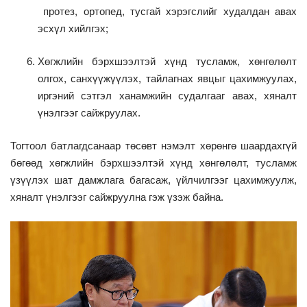
протез, ортопед, тусгай хэрэгслийг худалдан авах
эсхүл хийлгэх;
Хөгжлийн бэрхшээлтэй хүнд тусламж, хөнгөлөлт
олгох, санхүүжүүлэх, тайлагнах явцыг цахимжуулах,
иргэний сэтгэл ханамжийн судалгааг авах, хяналт
үнэлгээг сайжруулах.
Тогтоол батлагдсанаар төсөвт нэмэлт хөрөнгө шаардахгүй
бөгөөд хөгжлийн бэрхшээлтэй хүнд хөнгөлөлт, тусламж
үзүүлэх шат дамжлага багасаж, үйлчилгээг цахимжуулж,
хяналт үнэлгээг сайжруулна гэж үзэж байна.