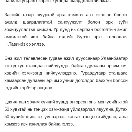
барилга угсралт зэрэгт хугацаа шаардлагатай ажээ.
Засгийн газар шуурхай арга хэмжээ авч сэргээн босгох
ажилд шаардлагатай санхүүжилт болон эрх зүйн
зохицуулалтыг хийсэн. Үр дүнд нь сэргээн босголтын ажил
амжилттай явж байна гэдгийг Бүрэн эрхт төлөөлөгч
Н.Тавинбэх хэллээ.
Энэ жил төлөвлөсөн гурван ажил дууссанаар Улаанбаатар
хотод тус станцаас нийлүүлдэг байсан дулааны эрчим хүч
хэвийн хэмжээнд нийлүүлэгдэнэ. Гуравдугаар станцаас
хамаарсан дулааны эрчим хүчний доголдол байхгүй болсон
гэдгийг тэрбээр онцлов.
Цахилгаан эрчим хүчний хувьд өнгөрсөн оны мөн үеийнхтэй
50 хувьтай нь тэнцэх хэмжээнд үйлдвэрлэл явуулна. Дутах
50 хувийг шинэ эх үүсвэрээс хангах тооцоо хийгдсэн, арга
хэмжээ авч ажиллаж байна гэлээ.