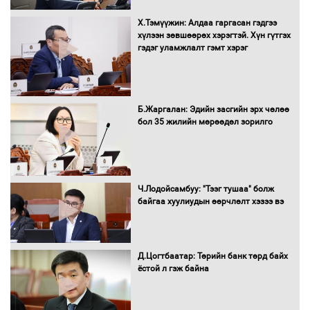
"ДЦС-3” ТӨХК-ийн нэн шаардлагатай
Х.Тэмүүжин: Алдаа гаргасан гэдгээ
“Турбингенератор-5”-ын шинэчлэлийн
хүлээн зөвшөөрөх хэрэгтэй. Хүн гүтгэх
төсвийг шийдвэрлэхээр болов
гэдэг уламжлалт гэмт хэрэг
УИХ-ын дарга С.Бямбацогт Сутай
Б.Жаргалан: Эдийн засгийн эрх чөлөө
хайрхны тэнгэрийг тахих тахилгад
бол 35 жилийн мөрөөдөл зорилго
оролцлоо
С.Амарсайхан: Иргэдийг хохироосон
Ч.Лодойсамбуу: "Тээг тушаа" болж
ААН-ийн нуугтмал хөрөнгийг
байгаа хуулиудын өөрчлөлт хэзээ вэ
битүүмжлэнэ
Д.Цогтбаатар: Төрийн банк төрд байх
ёстой л гэж байна
Н.Номтойбаяр: Аймгуудад тулгамдаж
буй асуудлуудыг Засгийн газрын
хуралдаанд танилцуулж,