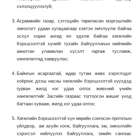
хэлэлцүүлэхгүй;
Асрамжийн газар, сэтгэцийн төрөлжсөн мэргэшлийн
эмнэлэгт удаан хугацаагаар хэвтэн эмчлүүлж байгаа
эсхүл хорих ангид ял эдэлж байгаа хөгжлийн
бэрхшээлтэй хүнийг тухайн байгууллагын нийгмийн
ажилтан уламжлан хүсэлт гаргаж тусламж,
хөнгөлөлтөд хамруулах;
Байнгын асаргаатай, өдөр тутам живх хэрэглэдэг
хоёроос дээш насны хөгжлийн бэрхшээлтэй хүүхдэд
гурван жилд нэг удаа олгох живхний үнийн
хөнгөлөлтийг Засгийн газраас тогтоосон жишиг үнэд
багтаан хувааж, жилд нэг удаа олгох;
Хөгжлийн бэрхшээлтэй хүн өөрийн сонгосон протезын
үйлдвэр, аж ахуйн нэгж, байгууллага, эм, эмнэлгийн
хэрэгсэл нийлүүлэх байгууллага, эмийн сангаас