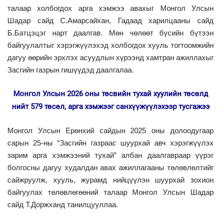
талаар холбогдох арга хэмжээ авахыг Монгол Улсын
Шадар сайд С.Амарсайхан, Гадаад харилцааны сайд
Б.Батцэцэг нарт даалгав. Мөн чөлөөт бүсийн бүтээн
байгуулалтыг хэрэгжүүлэхэд холбогдох хууль тогтоомжийн
дагуу өөрийн эрхлэх асуудлын хүрээнд хамтран ажиллахыг
Засгийн газрын гишүүдэд даалгалаа.
Монгол Улсын 2026 оны төсвийн тухай хуулийн төсөлд
нийт 579 төсөл, арга хэмжээг санхүүжүүлэхээр тусгажээ
Монгол Улсын Ерөнхий сайдын 2025 оны долоодугаар
сарын 25-ны “Засгийн газраас шуурхай авч хэрэгжүүлэх
зарим арга хэмжээний тухай” албан даалгавраар үүрэг
болгосны дагуу худалдан авах ажиллагааны төлөвлөлтийг
сайжруулж, хууль, журамд нийцүүлэн шуурхай зохион
байгуулах төлөвлөгөөний талаар Монгол Улсын Шадар
сайд Т.Доржханд танилцууллаа.