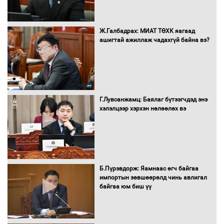
шийдвэрлүүлнэ
С.Бямбацогт Зүүн Азийн
Ж.Галбадрах: МИАТ ТӨХК яагаад
эрэгтэйчүүдийн волейболын тэмцээнд
ашигтай ажиллаж чадахгүй байна вэ?
оролцож байгаа баг тамирчдад
амжилт хүслээ
Г.Лувсанжамц: Баялаг бүтээгчдэд энэ
Автобензин, дизель түлшний онцгой
хэлэлцээр хэрхэн нөлөөлөх вэ
албан татварыг тэглэлээ
Санхүүгийн хэмнэлтийн горимд эрүүл
Б.Пүрэвдорж: Яамнаас өгч байгаа
мэндийн салбар хамаарахгүй
импортын зөвшөөрөлд чинь авлигал
байгаа юм биш үү
Нөөцийн махны худалдаа,