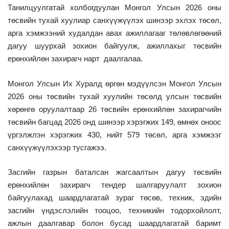
Танилцуулгатай холбогдуулан Монгол Улсын 2026 оны
төсвийн тухай хуулиар санхүүжүүлэх шинээр эхлэх төсөл,
арга хэмжээний худалдан авах ажиллагааг төлөвлөгөөний
дагуу шуурхай зохион байгуулж, ажиллахыг төсвийн
ерөнхийлөн захирагч нарт даалгалаа.
Монгол Улсын Их Хуралд өргөн мэдүүлсэн Монгол Улсын
2026 оны төсвийн тухай хуулийн төсөлд улсын төсвийн
хөрөнгө оруулалтаар 26 төсвийн ерөнхийлөн захирагчийн
төсвийн багцад 2026 онд шинээр хэрэгжих 149, өмнөх оноос
үргэлжлэн хэрэгжих 430, нийт 579 төсөл, арга хэмжээг
санхүүжүүлэхээр тусгажээ.
Засгийн газрын баталсан жагсаалтын дагуу төсвийн
ерөнхийлөн захирагч тендер шалгаруулалт зохион
байгуулахад шаардлагатай зураг төсөв, техник, эдийн
засгийн үндэслэлийн тооцоо, техникийн тодорхойлолт,
ажлын даалгавар болон бусад шаардлагатай баримт