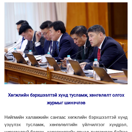
Хөгжлийн бэрхшээлтэй хүнд тусламж, хөнгөлөлт олгох
журмыг шинэчлэв
Нийгмийн халамжийн сангаас хөгжлийн бэрхшээлтэй хүнд
үзүүлэх тусламж, хөнгөлөлтийн үйлчилгээг хүндрэл,
чирэгдэлгүй болгох, хэрэгжилтийн явцад тулгамдаж байгаа