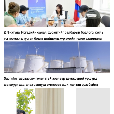
Д.Энхтуяа: Иргэдийн санал, хүсэлтийг салбарын бодлого, хууль
тогтоомжид тусган бодит шийдэлд хүргэхийн төлөө ажиллана
Засгийн газраас хөнгөлөлттэй зээлээр дэмжсэний үр дүнд
шатахуун хадгалах савнууд эхнээсээ ашиглалтад орж байна