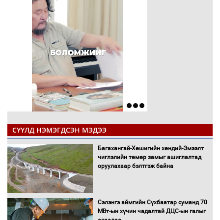
СҮҮЛД НЭМЭГДСЭН МЭДЭЭ
Багахангай-Хөшигийн хөндий-Эмээлт
чиглэлийн төмөр замыг ашиглалтад
оруулахаар бэлтгэж байна
Сэлэнгэ аймгийн Сүхбаатар суманд 70
МВт-ын хүчин чадалтай ДЦС-ын галыг