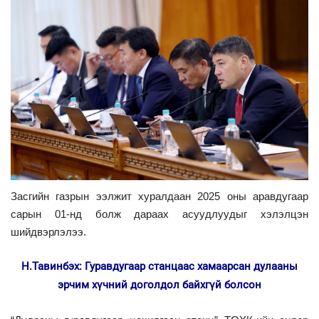
Засгийн газрын ээлжит хуралдаан 2025 оны аравдугаар
сарын 01-нд болж дараах асуудлуудыг хэлэлцэн
шийдвэрлэлээ.
Н.Тавинбэх: Гуравдугаар станцаас хамаарсан дулааны
эрчим хүчний доголдол байхгүй болсон