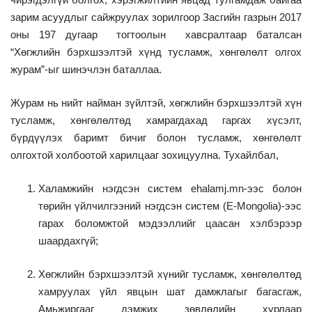
зарим асуудлыг сайжруулах зорилгоор Засгийн газрын 2017
оны 197 дугаар тогтоолын хавсралтаар баталсан
“Хөгжлийн бэрхшээлтэй хүнд тусламж, хөнгөлөлт олгох
журам”-ыг шинэчлэн баталлаа.
Журам нь нийт найман зүйлтэй, хөгжлийн бэрхшээлтэй хүн
тусламж, хөнгөлөлтөд хамрагдахад гаргах хүсэлт,
бүрдүүлэх баримт бичиг болон тусламж, хөнгөлөлт
олгохтой холбоотой харилцааг зохицуулна. Тухайлбал,
Халамжийн нэгдсэн систем еhalamj.mn-ээс болон
төрийн үйлчилгээний нэгдсэн систем (Е-Mongolia)-ээс
гарах боломжтой мэдээллийг цаасан хэлбэрээр
шаардахгүй;
Хөгжлийн бэрхшээлтэй хүнийг тусламж, хөнгөлөлтөд
хамруулах үйл явцын шат дамжлагыг багасгаж,
Амьжиргааг дэмжих зөвлөлийн хурлаар