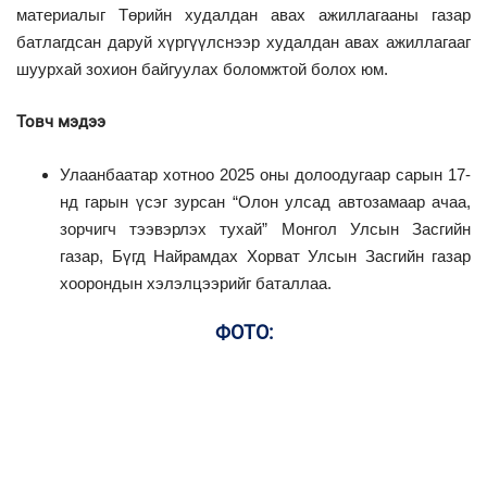
материалыг Төрийн худалдан авах ажиллагааны газар
батлагдсан даруй хүргүүлснээр худалдан авах ажиллагааг
шуурхай зохион байгуулах боломжтой болох юм.
Товч мэдээ
Улаанбаатар хотноо 2025 оны долоодугаар сарын 17-
нд гарын үсэг зурсан “Олон улсад автозамаар ачаа,
зорчигч тээвэрлэх тухай” Монгол Улсын Засгийн
газар, Бүгд Найрамдах Хорват Улсын Засгийн газар
хоорондын хэлэлцээрийг баталлаа.
ФОТО: