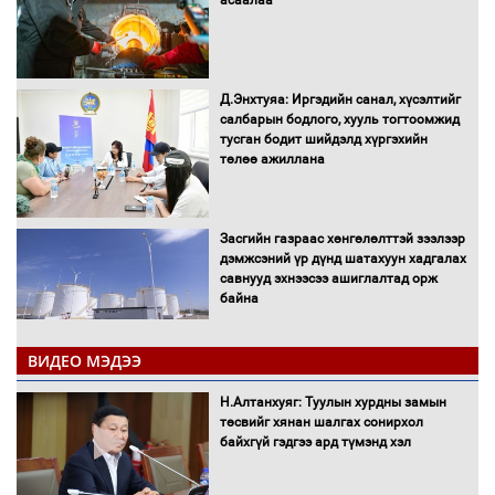
асаалаа
Д.Энхтуяа: Иргэдийн санал, хүсэлтийг
салбарын бодлого, хууль тогтоомжид
тусган бодит шийдэлд хүргэхийн
төлөө ажиллана
Засгийн газраас хөнгөлөлттэй зээлээр
дэмжсэний үр дүнд шатахуун хадгалах
савнууд эхнээсээ ашиглалтад орж
байна
ВИДЕО МЭДЭЭ
“Цааснаас чөлөөлье” зөвлөлдөх
хэлэлцүүлэг боллоо
Н.Алтанхуяг: Туулын хурдны замын
төсвийг хянан шалгах сонирхол
байхгүй гэдгээ ард түмэнд хэл