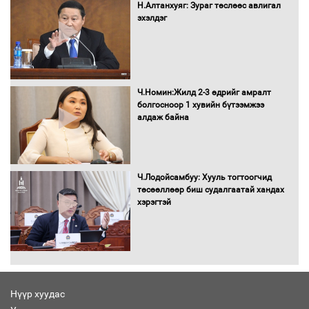
Н.Алтанхуяг: Зураг төслөөс авлигал
борлуулалтыг нээлттэй ил тод
эхэлдэг
болгоно
Монгол Улс “COP17”-д “Тал хээрийн
төлөвлөгөө”-гөө танилцуулна
Ч.Номин:Жилд 2-3 өдрийг амралт
болгосноор 1 хувийн бүтээмжээ
алдаж байна
16 төрлийн эмийг нэг эх үүсвэрээс
худалдан авах журмыг баталлаа
Ч.Лодойсамбуу: Хууль тогтоогчид
төсөөллөөр биш судалгаатай хандах
хэрэгтэй
Бүх шатанд хэмнэлтийн горимд
шилжиж, найр наадам, зөвлөгөөн,
гадаад томилолтыг хориглолоо
Нүүр хуудас