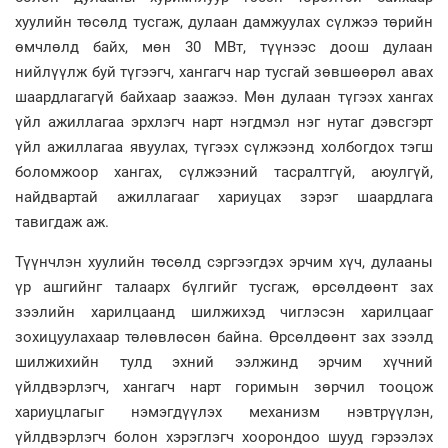
хуулийн төсөлд тусгаж, дулаан дамжуулах сүлжээ төрийн
өмчлөлд байх, мөн 30 МВт, түүнээс доош дулаан
нийлүүлж буй түгээгч, хангагч нар тусгай зөвшөөрөл авах
шаардлагагүй байхаар заажээ. Мөн дулаан түгээх хангах
үйл ажиллагаа эрхлэгч нарт нэгдмэл нэг нутаг дэвсгэрт
үйл ажиллагаа явуулах, түгээх сүлжээнд холбогдох тэгш
боломжоор хангах, сүлжээний тасралтгүй, аюулгүй,
найдвартай ажиллагааг хариуцах зэрэг шаардлага
тавигдаж аж.
Түүнчлэн хуулийн төсөлд сэргээгдэх эрчим хүч, дулааны
үр ашгийнг талаарх бүлгийг тусгаж, өрсөлдөөнт зах
зээлийн харилцаанд шилжихэд чиглэсэн харилцааг
зохицуулахаар төлөвлөсөн байна. Өрсөлдөөнт зах зээлд
шилжихийн тулд эхний ээлжинд эрчим хүчний
үйлдвэрлэгч, хангагч нарт горимын зөрчил тооцож
хариуцлагыг нэмэгдүүлэх механизм нэвтрүүлэн,
үйлдвэрлэгч болон хэрэглэгч хоорондоо шууд гэрээлэх