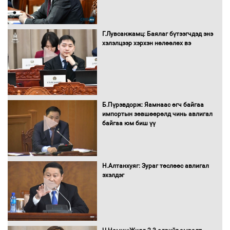
Сайд нар төсвөө хэрхэн зарцуулах вэ?
Г.Лувсанжамц: Баялаг бүтээгчдэд энэ
хэлэлцээр хэрхэн нөлөөлөх вэ
Засгийн газрын ээлжит хуралдаан
болж байна
Б.Пүрэвдорж: Яамнаас өгч байгаа
импортын зөвшөөрөлд чинь авлигал
байгаа юм биш үү
Автомашинд улсын дугаарын тэгш,
сондгойгоор шатахуун олгоно
Н.Алтанхуяг: Зураг төслөөс авлигал
эхэлдэг
Бага орлоготой иргэдийн орлогод
татвар ногдуулахгүй байх эрх зүйн
орчныг бүрдүүллээ