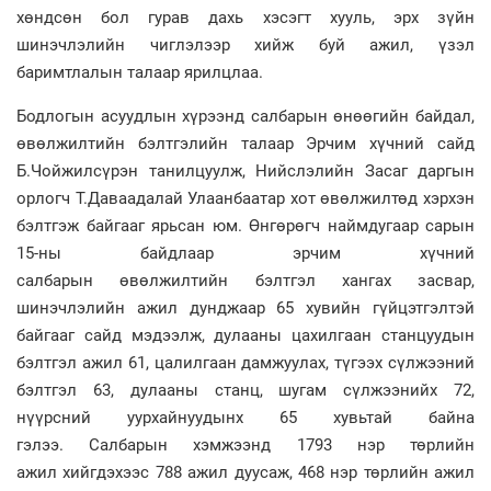
хөндсөн бол гурав дахь хэсэгт хууль, эрх зүйн
шинэчлэлийн чиглэлээр хийж буй ажил, үзэл
баримтлалын талаар ярилцлаа.
Бодлогын асуудлын хүрээнд салбарын өнөөгийн байдал,
өвөлжилтийн бэлтгэлийн талаар Эрчим хүчний сайд
Б.Чойжилсүрэн танилцуулж, Нийслэлийн Засаг даргын
орлогч Т.Даваадалай Улаанбаатар хот өвөлжилтөд хэрхэн
бэлтгэж байгааг ярьсан юм. Өнгөрөгч наймдугаар сарын
15-ны байдлаар эрчим хүчний
салбарын өвөлжилтийн бэлтгэл хангах засвар,
шинэчлэлийн ажил дунджаар 65 хувийн гүйцэтгэлтэй
байгааг сайд мэдээлж, дулааны цахилгаан станцуудын
бэлтгэл ажил 61, цалилгаан дамжуулах, түгээх сүлжээний
бэлтгэл 63, дулааны станц, шугам сүлжээнийх 72,
нүүрсний уурхайнуудынх 65 хувьтай байна
гэлээ. Салбарын хэмжээнд 1793 нэр төрлийн
ажил хийгдэхээс 788 ажил дуусаж, 468 нэр төрлийн ажил