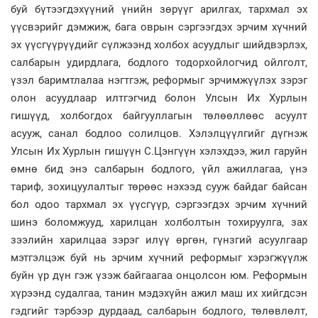
буй бүтээгдэхүүний үнийн зөрүүг арилгах, тархмал эх
үүсвэрийг дэмжиж, бага оврын сэргээгдэх эрчим хүчний
эх үүсгүүрүүдийг сүлжээнд холбох асуудлыг шийдвэрлэх,
салбарын удирдлага, бодлого тодорхойлогчид ойлголт,
үзэл баримтлалаа нэгтгэж, реформыг эрчимжүүлэх зэрэг
олон асуудлаар илтгэгчид болон Улсын Их Хурлын
гишүүд, холбогдох байгууллагын төлөөллөөс асуулт
асууж, санал бодлоо солилцов. Хэлэлцүүлгийг дүгнэж
Улсын Их Хурлын гишүүн С.Цэнгүүн хэлэхдээ, жил гаруйн
өмнө бид энэ салбарын бодлого, үйл ажиллагаа, үнэ
тариф, зохицуулалтыг төрөөс нэхээд сууж байдаг байсан
бол одоо тархмал эх үүсгүүр, сэргээгдэх эрчим хүчний
шинэ боломжууд, харилцан холболтын тохируулга, зах
зээлийн харилцаа зэрэг илүү өргөн, гүнзгий асуулгаар
мэтгэлцэж буй нь эрчим хүчний реформыг хэрэгжүүлж
буйн үр дүн гэж үзэж байгаагаа онцолсон юм. Реформын
хүрээнд судалгаа, танин мэдэхүйн ажил маш их хийгдсэн
гэдгийг тэрбээр дурдаад, салбарын бодлого, төлөвлөлт,