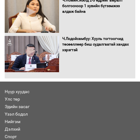
Ч.Номин:Жилд 2-3 өдрийг амралт
болгосноор 1 хувийн бүтээмжээ
алдаж байна
Хөшөө бүтсэн түүхийг өгүүлэх 7
баримт
Ч.Лодойсамбуу: Хууль тогтоогчид
төсөөллөөр биш судалгаатай хандах
хэрэгтэй
Хөвсгөл нуурын лусыг тахих төрийн
тахилгын ёслол боллоо
Нүүр хуудас
Улс төр
“Хар жагсаалт”-ын асуудлыг цэгцлэх
Эдийн засаг
чиглэлээр Монголбанкны удирдлагад
30 хоногийн хугацаатай үүрэг өглөө
Үзэл бодол
Нийгэм
Дэлхий
Спорт