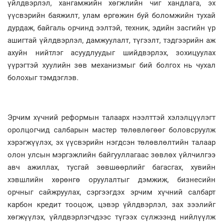
үйлдвэрлэл, хангамжийн хөгжлийн чиг хандлага, эх
үүсвэрийн баяжилт, улам өргөжин буй боломжийн тухай
дурдаж, байгаль орчинд ээлтэй, техник, эдийн засгийн үр
ашигтай үйлдвэрлэл, дамжуулалт, түгээлт, тэдгээрийн аж
ахуйн нийтлэг асуудлуудыг шийдвэрлэх, зохицуулах
үүрэгтэй хуулийн зөв механизмыг бий болгох нь чухал
болохыг тэмдэглэв.
Эрчим хүчний реформын талаарх нээлттэй хэлэлцүүлэгт
оролцогчид салбарын мастер төлөвлөгөөг боловсруулж
хэрэгжүүлэх, эх үүсвэрийн нэгдсэн төлөвлөлтийн талаар
олон улсын мэргэжлийн байгууллагаас зөвлөх үйлчилгээ
авч ажиллах, тусгай зөвшөөрлийг багасгах, хувийн
хэвшлийн хөрөнгө оруулалтыг дэмжиж, бизнесийн
орчныг сайжруулах, сэргээгдэх эрчим хүчний салбарт
карбон кредит тооцож, цэвэр үйлдвэрлэл, зах зээлийг
хөгжүүлэх, үйлдвэрлэгчдээс түгээх сүлжээнд нийлүүлж