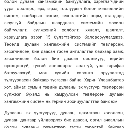
болон дулаан хангамжийн байгууллага, хэрэглэгчдийн
үүрэг оролцоо, эрх, гэрээ, тоолуурын болон мэдээллийн
систем, салбарын техник, технологийн норм, стандарт,
аюулгүй байдлын шаардлага, системийн зохион
байгуулалт, сүлжээний холболт, хяналт, шалгалт,
хариуцлага зэрэг 15 бүлэгтэйгээр боловсруулагджээ.
Төсөлд дулаан хангамжийн системийг төвлөрсөн,
хэсэгчилсэн, бие даасан гэсэн ангилалтай байхаар зааж,
хэсэгчилсэн болон бие даасан системүүд төрийн
оролцоогүй, тусгай зөвшөөрөл авахгүй, үнэ тарифаа
батлуулахгүй, мөн хувийн хөрөнгө оруулалтад
тулгуурласан байхаар тусгасан байна. Харин Улаанбаатар
хот, аймаг, сумын төвийн дулааны эх үүсгүүр, төвлөрсөн
сүлжээг бүхэлд нь хамруулсан төвлөрсөн дулаан
хангамжийн систем нь төрийн зохицуулалттай байх юм.
Дулааны эх үүсгүүрүүд дулаан, цахилгаан хосолсон,
дулаан дангаар үйлдвэрлэх бие даасан, оргил ачааллын
болон дулааны хуримтлуур гэсэн төрөлтэй байхаар