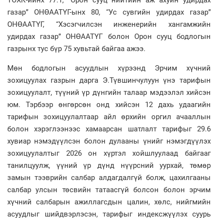
газар” ОНӨААТҮГ-ынх 80, “Ус сувгийн удирдах газар”
ОНӨААТҮГ, “Хэсэгчилсэн инженерийн хангамжийн
удирдах газар” ОНӨААТҮГ болон Орон сууц бодлогын
газрынх тус бүр 75 хувьтай байгаа ажээ.
Мөн бодлогын асуудлын хүрээнд Эрчим хүчний
зохицуулах газрын дарга Э.Түвшинчулуун үнэ тарифын
зохицуулалт, түүний үр дүнгийн талаар мэдээлэл хийсэн
юм. Тэрбээр өнгөрсөн онд хийсэн 12 дахь удаагийн
тарифын зохицуулалтаар айл өрхийн оргил ачааллын
болон хэрэглээнээс хамаарсан шатлалт тарифыг 29.6
хувиар нэмэдүүлсэн болон дулааны үнийг нэмэгдүүлэх
зохицуулалтыг 2026 он хүртэл хойшлуулаад байгааг
танилцуулж, үүний үр дүнд нүүрсний уурхай, төмөр
замын тээврийн салбар алдагдалгүй болж, цахилгааны
салбар улсын төсвийн татаасгүй болсон болон эрчим
хүчний салбарын ажиллагсдын цалин, хөлс, нийгмийн
асуудлыг шийдвэрлэсэн, тарифыг индексжүүлэх суурь