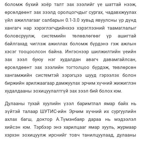
боломж бүхий хоёр талт зах зээлийг үе шаттай нээж,
өрсөлдөөнт зах зээлд оролцогчдыг сургах, чадавхжуулах
үйл ажиллагааг салбарын 0.1-3.0 хувьд явуулсны үр дүнд
хангагч нар хэрэглэгчдийнхээ хэрэглээний таамаглалыг
боловсруулж, системийн төлөвлөгөөг үр ашигтай
байлгахад чиглэж ажиллах боломж бүрдэнэ гэж ажлын
хэсэг тооцоолсон байна. Ингэснээр шилжилтийн үеийн
зах зээл буюу нэг худалдан авагч давамгайлсан,
өрсөлдөөнт зах зээлийн тогтолцоо бүрдэж, төвлөрсөн
хангамжийн системтэй зэрэгцээ шууд гэрээлэх болон
биржийн арилжаагаар дамжуулах эрчим хүчний жижиглэн
худалдааны зохицуулалтгүй зах зээл бий болох юм.
Дулааны тухай хуулийн үзэл баримтлал ямар байх нь
зүйтэй талаар ШУТИС-ийн Эрчим хүчний их сургуулийн
ахлах багш, доктор А.Түмэнбаяр дараа нь мэдээлэл
хийсэн юм. Тэрбээр энэ харилцааг ямар хууль, журмаар
хэрхэн зохицуулж ирснийг товч танилцуулаад, дулааны