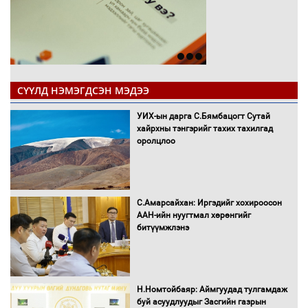
СҮҮЛД НЭМЭГДСЭН МЭДЭЭ
УИХ-ын дарга С.Бямбацогт Сутай
хайрхны тэнгэрийг тахих тахилгад
оролцлоо
С.Амарсайхан: Иргэдийг хохироосон
ААН-ийн нуугтмал хөрөнгийг
битүүмжлэнэ
Н.Номтойбаяр: Аймгуудад тулгамдаж
буй асуудлуудыг Засгийн газрын