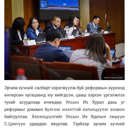
Эрчим хүчний салбарт хэрэгжүүлж буй реформын хүрээнд
өнгөрсөн хугацаанд юу хийгдсэн, цааш хэрхэн үргэлжлэх
тухай асуудлаар өнөөдөр Улсын Их Хурал дахь уг
реформыг дэмжих бүлгээс нээлттэй хэлэлцүүлэг зохион
байгууллаа. Хэлэлцүүлгийг Улсын Их Хурлын гишүүн
С.Цэнгүүн удирдан явуулав. Тэрбээр эрчим хүчний