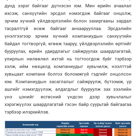
дунд зэрэг байгааг дүгнэсэн юм. Мөн өрийн ачаалал
ихсэж, санхүүгийн эрсдэл нэмэгдэж байгааг онцолж,
эрчим хүчний үйлдвэрлэлийн болон захиргааны зардал
тасралтгүй өсөж байгааг анхаарууллаа. Эрсдэлийн
үнэлгээгээр эрчим хүчний компаниудын санхүүгийн
байдал тогтворгүй, өгөөж тааруу, үйлдвэрлэлийн өртгийг
бууруулах, өрийн удирдлагыг сайжруулах шаардлагатай,
улирлын нөлөөлөл ихтэй нь тогтоогдож буйг тэрбээр
хэлж, ийм нөхцөлд компаниудыг хувьчилж, нээлттэй
хувьцаат компани болгох боломжгүй гэдгийг онцолсон
юм. Компаниудын засаглалыг сайжруулж, бүтээмж, үр
ашгийг нэмэгдүүлэж, алдагдлыг бууруулж зах зээлийн
үнэ цэнийг өсгөсний үндсэн дээр хувьчлалыг
хэрэгжүүлэх шаардлагатай гэсэн байр суурьтай байгаагаа
тэрбээр илэрхийлэв.