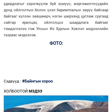
удирдлагыг хэрэгжүүлж буй хүмүүс, мэргэжилтнүүдийн
дунд ойлголтын болон үзэл баримтлалын зөрүү байсаар
байгааг хүлээн зөвшөөрч, нэгэн ширээнд цуглаж суугаад
сайтар ярилцах, ойлголцох шаардлага байгааг
тэмдэглэлээ гэж Улсын Их Хурлын Хэвлэл мэдээллийн
газраас мэдээлэв.
ФОТО:
#Байнгын хороо
Сэдвүүд :
ХОЛБООТОЙ
МЭДЭЭ