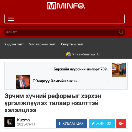
Toggle
navigation
Үндсэн сайт
Улс төрийн сайт
Спортын сайт
o
Улаанбаатар
C
Биржийн нүүрсний экспорт 739...
Т.Очирхүү: Хамгийн анхны...
Эрчим хүчний реформыг хэрхэн
үргэлжлүүлэх талаар нээлттэй
хэлэлцлээ
Kuzmo
ХУВААЛЦАХ
ЖИРГЭХ
2025-09-11