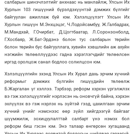
салбарын шинэчлэлтийг анхнаас нь манлайлж, Улсын Их
Хурлын 103 гишүүний бүрэлдэхүүнтэй дэмжих бүлгийг
байгуулан ажиллаж буй юм. Хэлэлцүүлэгт Улсын Их
Хурлын гишүүн М.Энхцэцэг, Ч.Лодойсамбуу, Ж.Галбадрах,
М.Мандхай, Г.Очирбат, Д.Цогтбаатар, Л.Соронзонболд,
Г.Хосбаяр, Ж.Бат-Эрдэнэ болон тус салбарын төрийн
болон төрийн бус байгууллага, хувийн хэвшлийн аж ахуйн
нэгжийн төлөөллүүдээс гадна хэрэглэгчдийг төлөөлсөн
иргэд оролцож санал бодлоо солилцсон юм.
Хэлэлцүүлгийн эхэнд Улсын Их Хурал дахь эрчим хүчний
реформыг дэмжих бүлгийн гишүүдийн төлөөлж
Б.Жаргалан үг хэллээ. Тэрбээр, реформ хэрхэн үргэлжлэх
вэ гэж хэлэлцүүлгийг нэрлэсэн нь оновчгүй байна, хэрхэн
эхлүүлэх вэ гэж нэрлэх нь зүйтэй гээд, цахилгаан эрчим
хүчний үнийг нэмснээс өөр зүйл хийгдээгүй байгааг
шүүмжилж, зохицуулалттай салбарт үнэ нэмэх бол
реформ биш гэсэн юм. Энэ талаар өнгөрсөн хугацаанд
Улсын Их Хурлаас дорвитой бодлогын шийдвэр гараагүй,