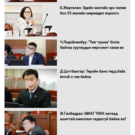
Нөөцийн махны худалдаа,
Б.Жаргалан: Эдийн засгийн эрх чөлөө
борлуулалтыг нээлттэй ил тод
бол 35 жилийн мөрөөдөл зорилго
болгоно
Монгол Улс “COP17”-д “Тал хээрийн
Ч.Лодойсамбуу: "Тээг тушаа" болж
төлөвлөгөө”-гөө танилцуулна
байгаа хуулиудын өөрчлөлт хэзээ вэ
Д.Цогтбаатар: Төрийн банк төрд байх
ёстой л гэж байна
16 төрлийн эмийг нэг эх үүсвэрээс
худалдан авах журмыг баталлаа
Бүх шатанд хэмнэлтийн горимд
Ж.Галбадрах: МИАТ ТӨХК яагаад
шилжиж, найр наадам, зөвлөгөөн,
ашигтай ажиллаж чадахгүй байна вэ?
гадаад томилолтыг хориглолоо