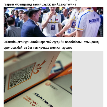
газрын хуралдаанд танилцуулж, шийдвэрлүүлнэ
С.Бямбацогт Зүүн Азийн эрэгтэйчүүдийн волейболын тэмцээнд
оролцож байгаа баг тамирчдад амжилт хүслээ