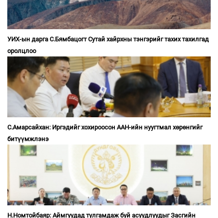
УИХ-ын дарга С.Бямбацогт Сутай хайрхны тэнгэрийг тахих тахилгад
оролцлоо
С.Амарсайхан: Иргэдийг хохироосон ААН-ийн нуугтмал хөрөнгийг
битүүмжлэнэ
Н.Номтойбаяр: Аймгуудад тулгамдаж буй асуудлуудыг Засгийн