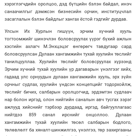
хэрэглэгчдийн оролцоо, дэд бүтцийн бэлэн байдал, инэч
санаачилгыг дэмжсэн бизнесийн орчин, институцчлал
засаглалын бэлэн байдлыг хангах ёстой гэдгийг дурдав.
Улсын Их Хурлын гишүүн, эрчим хүчний хууль
тогтоомжийг шинэчлэн боловсруулах үүрэг бүхий ажлын
хэсгийн ахлагч М.Энхцэцэг өнгөрөгч тавдугаар сард
боловсруулсан Дулаан хангамжийн тухай хуулийн төслийг
танилцууллаа. Хуулийн төслийг боловсруулах хүрээнд
Эрчим хүчний тухай хуулийн үр дагаварын үнэлгээг хийх,
гадаад улс орнуудын дулаан хангамжийн хууль, эрх зүйн
орчныг судлах, хуулийн үндсэн концепцийг тодорхойлж,
төслийг бичих, салбарын оролцогчид, эрдэмтэн судлаач
нар болон иргэд, олон нийтийн саналын авч тусгах зэрэг
ажлууд хийснийг тэрбээр дурдаад, иргэд, байгууллагаас
нийтдээ 859 санал ирснийг онцоллоо. Дулаан
хангамжийн тухай хуулийн төсөл салбарын бодлого,
төлөвлөлт ба хяналт-шинжилгээ, үнэлгээ, төр захиргааны