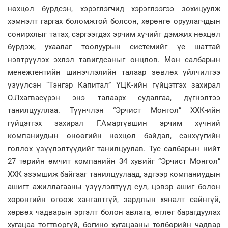
нөхцөл бүрдсэн, хэрэглэгчид хэрэглээгээ зохицуулж
хэмнэлт гаргах боломжтой болсон, хөрөнгө оруулагчдын
сонирхлыг татах, сэргээгдэх эрчим хүчийг дэмжих нөхцөл
бүрдэж, ухаалаг тоолуурын системийг үе шаттай
нэвтрүүлэх эхлэл тавигдсаныг онцлов. Мөн салбарын
менежтентийн шинэчлэлийн талаар зөвлөх үйлчилгээ
үзүүлсэн “Тэнгэр Капитал” ҮЦК-ийн гүйцэтгэх захирал
О.Лхагвасүрэн энэ талаарх судалгаа, дүгнэлтээ
танилцууллаа. Түүнчлэн “Эрчист Монгол” ХХК-ийн
гүйцэтгэх захирал Г.Амартүвшин эрчим хүчний
компаниудын өнөөгийн нөхцөл байдал, санхүүгийн
голлох үзүүлэлтүүдийг танилцуулав. Тус салбарын нийт
27 төрийн өмчит компанийн 34 хувийг “Эрчист Монгол”
ХХК эзэмшиж байгааг танилцуулаад, эдгээр компаниудын
ашигт ажиллагааны үзүүлэлтүүд сул, цэвэр ашиг болон
хөрөнгийн өгөөж хангалтгүй, зардлын хяналт сайнгүй,
хөрвөх чадварын эргэлт болон авлага, өглөг барагдуулах
хугацаа тогтворгүй, богино хугацааны төлбөрийн чадвар