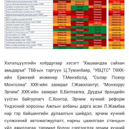
Хэлэлцүүлгийн хоёрдугаар хэсэгт “Хашаандаа сайхан
амьдаръя” ТББ-ын тэргүүн Ц.Түмэнбаяр, “УБЦТС” ТӨХК-
ийн Ерөнхий инженер Т.Мөнхболд, “Солар Повер
Монголиа” ХХК-ийн захирал Г.Жавхлантуг, “Монхорус
Эрчим” ХХК-ийн захирал Б.Батлхагва, Дуудъя брэндийн
үүсгэн байгуулагч С.Хонгор, Эрчим хүчний реформ
Үндэсний хорооны Ажлын албаны дарга асан Л.Жамбаа
нар гэр байшингийн дулаалгын шийдэл, эрчим хүчний
сүлжээний автоматжуулалт, нарны цахилгаан станцын
үйл ажиллагаа, тархмал болон сэргээгдэх эрчим хүчний