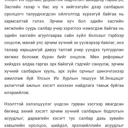
Засгийн газар ч бас юу ч хийгээгүйн дээр салбарын
оролцогч талууднэгдсэн ойлголтод хүрээгүй байгаа нь
хармсалтай гэлээ. Эрчим хүч бол эдийн засгийн
хөгжлийн суурь салбар учир хэрэглээ нэмэгдэж байгаа нь
эдийн засгийн агуулгаараа сайн зүйл болохыг тэрбээр
онцолж, манай улс эрчим хүчний эх үүсвэрээр баялаг, энэ
талаар харьцангуй давуу талтай учир үүндээ тулгуурлан
хөгжих боломж бүрэн бийг онцлов. Мөн реформыг
хийхдээ алдаа гаргах эрх байхгүй гэдгийг сануулж, эрчим
хүчний салбарын хууль, эрх зүйн орчныг шинэчлэхээр
ажиллаж буй Улсын Их Хурлын гишүүн М.Энхцэцэг
ахлагчтай ажлын хэсэгт ихээхэн найдлага тавьж буйгаа
илэрхийлэв.
Нээлттэй хэлэлцүүлэг үндсэн гурван хэсгээр явагдсан
бөгөөд эхний хэсэгт эрчим хүчний салбарын бодлогын
асуудлыг, дараагийн хэсэгт тус салбар дахь хувийн
хэвшлийн оролцоо, шийдэл, эрэлхийллийн асуудлыг