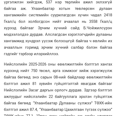
үргэлжлэн хийгдэж, 537 нэр төрлийн ажил эхлээгүй
байгаа аж. Улаанбаатар хотын төвлөрсөн дулаан
хангамжийн системийн суурилагдсан хүчин чадал 2418
Гкал/ц бол холбогдсон нийт ачаалал нь 3558 Гкал/ц
хүрээд байгааг Эрчим хүчний сайд Б.Чойжилсүрэн
мэдээлэлдээ дурдав. Алслагдсан хэрэглэгчдийн дулааны
хангамжид хүндрэл үүсэж болзошгүй байгаа ч өвлийн их
ачааллын горимд эрчим хүчний салбар бэлэн байгаа
гэдгийг тэрбээр илэрхийллээ.
Нийслэлийн 2025-2026 оны өвөлжилтийн бэлтгэл хангах
хүрээнд нийт 750 төсөл, арга хэмжээг хийж хэрэгжүүлж
байгаа бөгөөд энэ сарын 08-ний байдлаар өвөлжилтийн
бэлтгэл ажил 81 хувийн гүйцэтгэлтэй явагдаж байгааг
Нийслэлийн Засаг даргын орлогч дурдав. Эдгээр бэлтгэл
ажлуудыг нийслэлийн 22 байгууллага эрхлэн гүйцэтгэж
байгаа бөгөөд “Улаанбаатар Дулааны сүлжээ” ТӨХК-ийн
бэлтгэл ажил 87.4, “Улаанбаатар Цахилгаан түгээх сүлжээ”
ТӨХК-ийнх 77.1, “Орон сууц нийтийн аж ахуйн удирдах