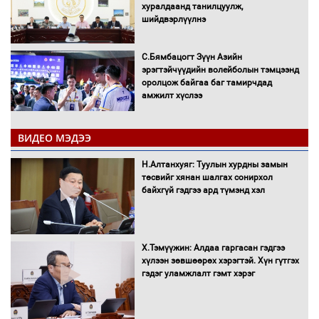
хуралдаанд танилцуулж,
шийдвэрлүүлнэ
С.Бямбацогт Зүүн Азийн
эрэгтэйчүүдийн волейболын тэмцээнд
оролцож байгаа баг тамирчдад
амжилт хүслээ
ВИДЕО МЭДЭЭ
Автобензин, дизель түлшний онцгой
Н.Алтанхуяг: Туулын хурдны замын
албан татварыг тэглэлээ
төсвийг хянан шалгах сонирхол
байхгүй гэдгээ ард түмэнд хэл
Х.Тэмүүжин: Алдаа гаргасан гэдгээ
Санхүүгийн хэмнэлтийн горимд эрүүл
хүлээн зөвшөөрөх хэрэгтэй. Хүн гүтгэх
мэндийн салбар хамаарахгүй
гэдэг уламжлалт гэмт хэрэг