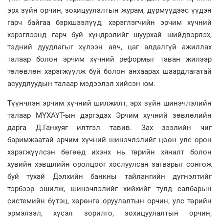
эрх зүйн орчин, зохицуулалтын журам, дүрмүүдээс үүдэн
гарч байгаа бэрхшээлүүд, хэрэглэгчийн эрчим хүчний
хэрэглээнд гарч буй хүндрэлийг шуурхай шийдвэрлэх,
тэдний дуудлагыг хүлээн авч, цаг алдалгүй ажиллах
талаар болон эрчим хүчний реформыг таван жилээр
төлөвлөн хэрэгжүүлж буй болон анхаарах шаардлагатай
асуудлуудын талаар мэдээлэл хийсэн юм.
Түүнчлэн эрчим хүчний шилжилт, эрх зүйн шинэчлэлийн
талаар МҮХАҮТ-ын дэргэдэх Эрчим хүчний зөвлөлийн
дарга Д.Ганхуяг илтгэл тавив. Зах зээлийн чиг
баримжаатай эрчим хүчний шинэчлэлийг цөөн улс орон
хэрэгжүүлсэн бөгөөд ихэнх нь төрийн хяналт болон
хувийн хэвшлийн оролцоог хослуулсан загварыг сонгож
буй тухай Дэлхийн банкны тайлангийн дүгнэлтийг
тэрбээр эшилж, шинэчлэлийг хийхийг тулд салбарын
системийн бүтэц, хөрөнгө оруулалтын орчин, улс төрийн
эрмэлзэл, хүсэл зорилго, зохицуулалтын орчин,