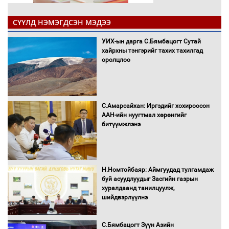
СҮҮЛД НЭМЭГДСЭН МЭДЭЭ
УИХ-ын дарга С.Бямбацогт Сутай
хайрхны тэнгэрийг тахих тахилгад
оролцлоо
С.Амарсайхан: Иргэдийг хохироосон
ААН-ийн нуугтмал хөрөнгийг
битүүмжлэнэ
Н.Номтойбаяр: Аймгуудад тулгамдаж
буй асуудлуудыг Засгийн газрын
хуралдаанд танилцуулж,
шийдвэрлүүлнэ
С.Бямбацогт Зүүн Азийн