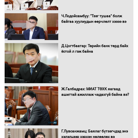
Монгол Улс “COP17”-д “Тал хээрийн
Ч.Лодойсамбуу: "Тээг тушаа" болж
төлөвлөгөө”-гөө танилцуулна
байгаа хуулиудын өөрчлөлт хэзээ вэ
Д.Цогтбаатар: Төрийн банк төрд байх
ёстой л гэж байна
16 төрлийн эмийг нэг эх үүсвэрээс
худалдан авах журмыг баталлаа
Бүх шатанд хэмнэлтийн горимд
Ж.Галбадрах: МИАТ ТӨХК яагаад
шилжиж, найр наадам, зөвлөгөөн,
ашигтай ажиллаж чадахгүй байна вэ?
гадаад томилолтыг хориглолоо
Сайд нар төсвөө хэрхэн зарцуулах вэ?
Г.Лувсанжамц: Баялаг бүтээгчдэд энэ
хэлэлцээр хэрхэн нөлөөлөх вэ