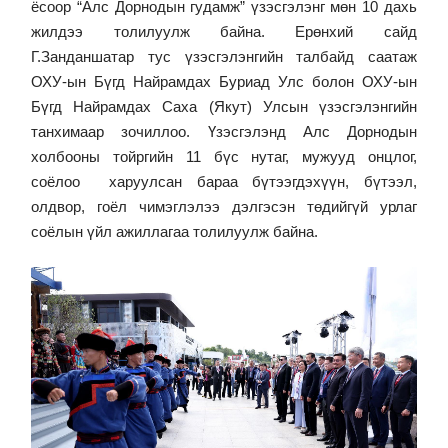
ёсоор “Алс Дорнодын гудамж” үзэсгэлэнг мөн 10 дахь
жилдээ толилуулж байна. Ерөнхий сайд
Г.Занданшатар тус үзэсгэлэнгийн талбайд саатаж
ОХУ-ын Бүгд Найрамдах Буриад Улс болон ОХУ-ын
Бүгд Найрамдах Саха (Якут) Улсын үзэсгэлэнгийн
танхимаар зочиллоо. Үзэсгэлэнд Алс Дорнодын
холбооны тойргийн 11 бүс нутаг, мужууд онцлог,
соёлоо харуулсан бараа бүтээгдэхүүн, бүтээл,
олдвор, гоёл чимэглэлээ дэлгэсэн төдийгүй урлаг
соёлын үйл ажиллагаа толилуулж байна.