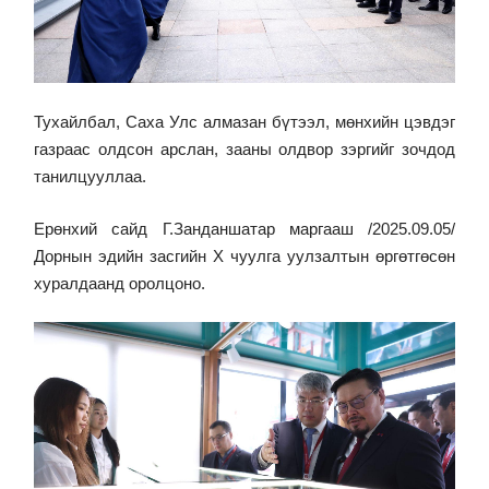
Тухайлбал, Саха Улс алмазан бүтээл, мөнхийн цэвдэг
газраас олдсон арслан, зааны олдвор зэргийг зочдод
танилцууллаа.
Ерөнхий сайд Г.Занданшатар маргааш /2025.09.05/
Дорнын эдийн засгийн X чуулга уулзалтын өргөтгөсөн
хуралдаанд оролцоно.