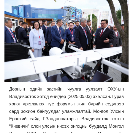
Дорнын эдийн засгийн чуулга уулзалт ОХУ-ын
Владивосток хотод өчигдөр (2025.09.03) эхэлсэн. Гурав
хоног үргэлжлэх тус форумыг жил бүрийн есдүгээр
сард зохион байгуулдаг уламжлалтай. Монгол Улсын
Ерөнхий сайд Г.Занданшатарыг Владивосток хотын
“Кневичи” олон улсын нисэх онгоцны буудалд Монгол