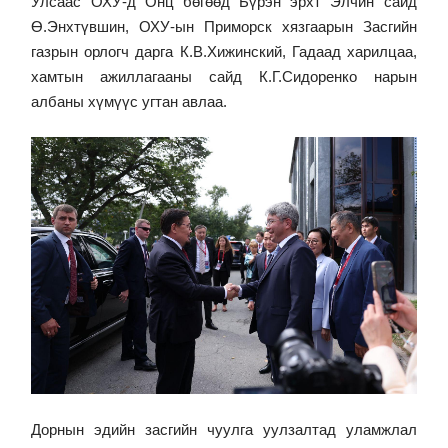
Улсаас ОХУ-д Онц бөгөөд Бүрэн эрхт Элчин сайд
Ө.Энхтүвшин, ОХУ-ын Приморск хязгаарын Засгийн
газрын орлогч дарга К.В.Хижинский, Гадаад харилцаа,
хамтын ажиллагааны сайд К.Г.Сидоренко нарын
албаны хүмүүс угтан авлаа.
Дорнын эдийн засгийн чуулга уулзалтад уламжлал