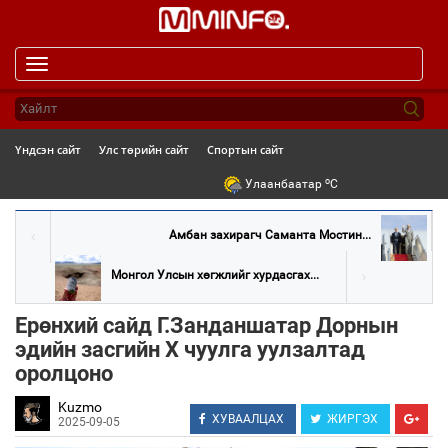
Toggle
navigation
Үндсэн сайт
Улс төрийн сайт
Спортын сайт
o
Улаанбаатар
C
Амбан захирагч Саманта Мостин...
Монгол Улсын хөгжлийг хурдасгах...
Ерөнхий сайд Г.Занданшатар Дорнын
эдийн засгийн X чуулга уулзалтад
оролцоно
Kuzmo
ХУВААЛЦАХ
ЖИРГЭХ
2025-09-05