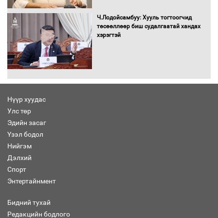
Хөшөө бүтсэн түүхийг өгүүлэх 7
баримт
Ч.Лодойсамбуу: Хууль тогтоогчид
төсөөллөөр биш судалгаатай хандах
хэрэгтэй
Хөвсгөл нуурын лусыг тахих төрийн
тахилгын ёслол боллоо
Нүүр хуудас
Улс төр
“Хар жагсаалт”-ын асуудлыг цэгцлэх
Эдийн засаг
чиглэлээр Монголбанкны удирдлагад
30 хоногийн хугацаатай үүрэг өглөө
Үзэл бодол
Нийгэм
Дэлхий
Спорт
Ерөнхий сайд Н.Учрал олимпиадын
Энтертайнмент
хүрээнд гарсан зардлыг шийдвэрлэж
өгөхөөр болов
Бидний тухай
Редакцийн бодлого