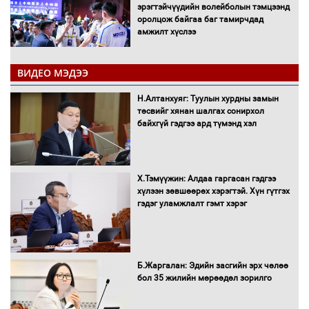
эрэгтэйчүүдийн волейболын тэмцээнд
оролцож байгаа баг тамирчдад
амжилт хүслээ
ВИДЕО МЭДЭЭ
Автобензин, дизель түлшний онцгой
Н.Алтанхуяг: Туулын хурдны замын
албан татварыг тэглэлээ
төсвийг хянан шалгах сонирхол
байхгүй гэдгээ ард түмэнд хэл
Х.Тэмүүжин: Алдаа гаргасан гэдгээ
Санхүүгийн хэмнэлтийн горимд эрүүл
хүлээн зөвшөөрөх хэрэгтэй. Хүн гүтгэх
мэндийн салбар хамаарахгүй
гэдэг уламжлалт гэмт хэрэг
Нөөцийн махны худалдаа,
Б.Жаргалан: Эдийн засгийн эрх чөлөө
борлуулалтыг нээлттэй ил тод
бол 35 жилийн мөрөөдөл зорилго
болгоно