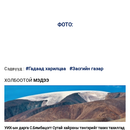
ФОТО:
#Гадаад харилцаа
#Засгийн газар
Сэдвүүд :
ХОЛБООТОЙ
МЭДЭЭ
УИХ-ын дарга С.Бямбацогт Сутай хайрхны тэнгэрийг тахих тахилгад