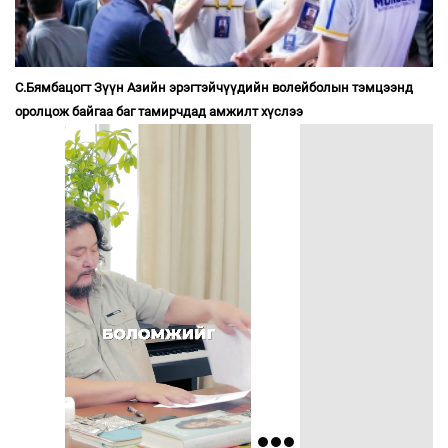
С.Бямбацогт Зүүн Азийн эрэгтэйчүүдийн волейболын тэмцээнд
оролцож байгаа баг тамирчдад амжилт хүслээ