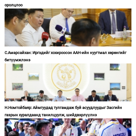
оролцлоо
С.Амарсайхан: Иргэдийг хохироосон ААН-ийн нуугтмал хөрөнгийг
битүүмжлэнэ
Н.Номтойбаяр: Аймгуудад тулгамдаж буй асуудлуудыг Засгийн
газрын хуралдаанд танилцуулж, шийдвэрлүүлнэ