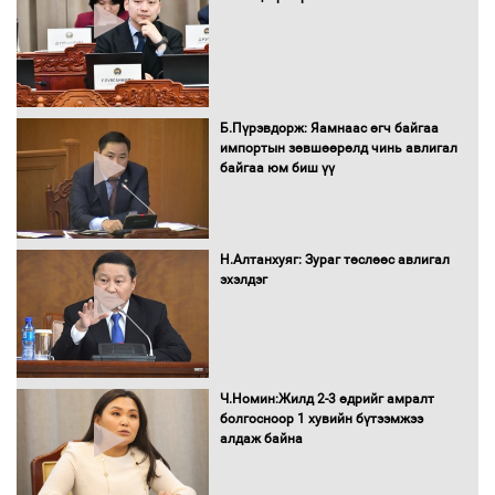
Засгийн газрын ээлжит хуралдаан
болж байна
Б.Пүрэвдорж: Яамнаас өгч байгаа
импортын зөвшөөрөлд чинь авлигал
байгаа юм биш үү
Автомашинд улсын дугаарын тэгш,
сондгойгоор шатахуун олгоно
Н.Алтанхуяг: Зураг төслөөс авлигал
эхэлдэг
Бага орлоготой иргэдийн орлогод
татвар ногдуулахгүй байх эрх зүйн
орчныг бүрдүүллээ
Ч.Номин:Жилд 2-3 өдрийг амралт
болгосноор 1 хувийн бүтээмжээ
алдаж байна