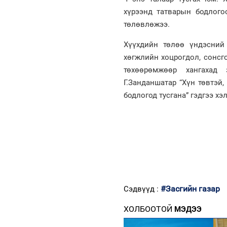
хүрээнд татварын бодлого
төлөвлөжээ.
Хүүхдийн төлөө үндэсний
хөгжлийн хоцрогдол, сонсго
төхөөрөмжөөр хангахад
Г.Занданшатар “Хүн төвтэй
бодлогод тусгана” гэдгээ х
#Засгийн газар
Сэдвүүд :
ХОЛБООТОЙ
МЭДЭЭ