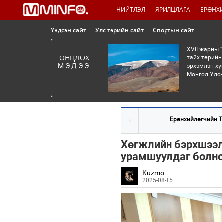
НИЙТЛЭЛ
ЯРИЛЦЛАГА
ЕРӨНХ
Үндсэн сайт
Улс төрийн сайт
Спортын сайт
XVII жарны 
ОНЦЛОХ
тайх төрийн
МЭДЭЭ
эрхэмлэн хү
Монгол Улсы
Ерөнхийлөгчийн Т
Хөгжлийн бэрхшээл
урамшуулдаг болн
Kuzmo
2025-08-15