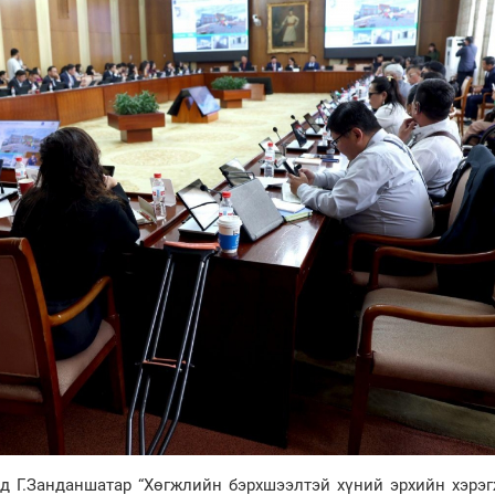
 Г.Занданшатар “Хөгжлийн бэрхшээлтэй хүний эрхийн хэрэг