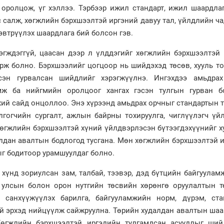
 оролцож, үг хэллээ. Тэрбээр ижил стандарт, ижил шаардла
 салж, хөгжлийн бэрхшээлтэй иргэний давуу тал, үйлдлийн 
втрүүлэх шаардлага бий болсон гэв.
эгждэггүй, цаасан дээр л үлддэгийг хөгжлийн бэрхшээлтэй 
арж болно. Бэрхшээлийг цогцоор нь шийдэхэд төсөв, хууль т
эсэн гурвалсан шийдлийг хэрэгжүүлнэ. Ингэхдээ амьдрах
эмж ба нийгмийн оролцоог хангах гэсэн тулгын гурван б
ий сайд онцоллоо. Энэ хүрээнд амьдрах орчныг стандартын 
лгогчийн сургалт, ажлын байрны тохируулга, чиглүүлэгч үй
 хөгжлийн бэрхшээлтэй хүний үйлдвэрлэсэн бүтээгдэхүүнийг 
алдан авалтын бодлогод тусгана. Мөн хөгжлийн бэрхшээлтэй 
ыг бодитоор урамшуулдаг болно.
хүнд зориулсан зам, талбай, тээвэр, дэд бүтцийн байгуулам
 улсын болон орон нутгийн төсвийн хөрөнгө оруулалтын т
 санхүүжүүлэх барилга, байгууламжийн норм, дүрэм, ста
й эрхэд нийцүүлж сайжруулна. Төрийн худалдан авалтын шаа
Хөгжлийн бэрхшээлтэй иргэдийн тулгамдсан асуудлыг ший