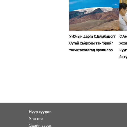
УИХ-ын дарга С.Бямбацогт
С.Ам
Сутай хайрхны тэнгэрийг
хох
тахих тахилгад оролцлоо
нууг
бит
Нүүр хуудас
Улс төр
Эдийн засаг