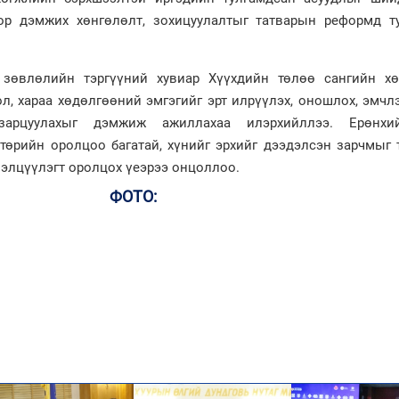
ор дэмжих хөнгөлөлт, зохицуулалтыг татварын реформд ту
 зөвлөлийн тэргүүний хувиар Хүүхдийн төлөө сангийн хө
л, хараа хөдөлгөөний эмгэгийг эрт илрүүлэх, оношлох, эмчл
 зарцуулахыг дэмжиж ажиллахаа илэрхийллээ. Ерөнх
, төрийн оролцоо багатай, хүнийг эрхийг дээдэлсэн зарчмыг
элэлцүүлэгт оролцох үеэрээ онцоллоо.
ФОТО: