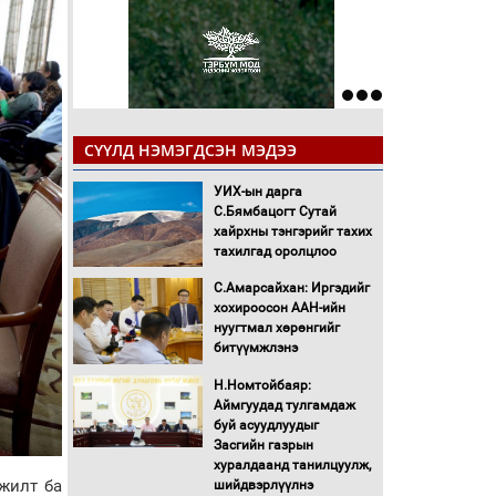
СҮҮЛД НЭМЭГДСЭН МЭДЭЭ
УИХ-ын дарга
С.Бямбацогт Сутай
хайрхны тэнгэрийг тахих
тахилгад оролцлоо
С.Амарсайхан: Иргэдийг
хохироосон ААН-ийн
нуугтмал хөрөнгийг
битүүмжлэнэ
Н.Номтойбаяр:
Аймгуудад тулгамдаж
буй асуудлуудыг
Засгийн газрын
хуралдаанд танилцуулж,
жилт ба
шийдвэрлүүлнэ