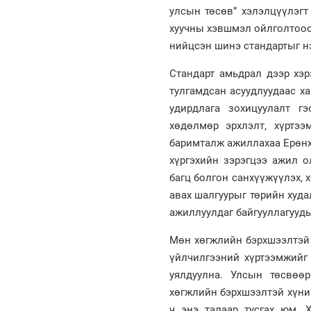
улсын төсөв” хэлэлцүүлэгт
хуучны хэвшмэл ойлголтоос
нийцсэн шинэ стандартыг нэ
Стандарт амьдрал дээр хэр
тулгамдсан асуудлуудаас х
удирдлага зохицуулалт г
хөдөлмөр эрхлэлт, хүртэ
баримталж ажиллахаа Ерөнх
хүргэхийн зэрэгцээ ажил о
багц болгон санхүүжүүлэх,
авах шалгуурыг төрийн худ
ажиллуулдаг байгууллагууд
Мөн хөгжлийн бэрхшээлтэй 
үйлчилгээний хүртээмжийг
уялдуулна. Улсын төсвөөр
хөгжлийн бэрхшээлтэй хүни
ч энэ талаар тусгах юм. 