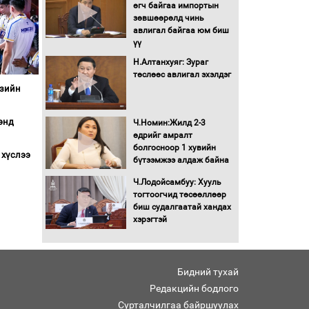
Бага орлоготой
өгч байгаа импортын
иргэдийн орлогод
зөвшөөрөлд чинь
татвар ногдуулахгүй
авлигал байгаа юм биш
байх эрх зүйн орчныг
үү
бүрдүүллээ
Н.Алтанхуяг: Зураг
Хөшөө бүтсэн түүхийг
төслөөс авлигал эхэлдэг
өгүүлэх 7 баримт
Азийн
Хөвсгөл нуурын лусыг
энд
Ч.Номин:Жилд 2-3
тахих төрийн тахилгын
өдрийг амралт
ёслол боллоо
болгосноор 1 хувийн
 хүслээ
бүтээмжээ алдаж байна
“Хар жагсаалт”-ын
Ч.Лодойсамбуу: Хууль
асуудлыг цэгцлэх
тогтоогчид төсөөллөөр
чиглэлээр
биш судалгаатай хандах
Монголбанкны
хэрэгтэй
удирдлагад 30 хоногийн
хугацаатай үүрэг өглөө
Ерөнхий сайд Н.Учрал
Бидний тухай
олимпиадын хүрээнд
гарсан зардлыг
Редакцийн бодлого
шийдвэрлэж өгөхөөр
Сурталчилгаа байршуулах