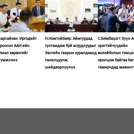
арсайхан: Иргэдийг
Н.Номтойбаяр: Аймгуудад
С.Бямбацогт Зүүн 
ироосон ААН-ийн
тулгамдаж буй асуудлуудыг
эрэгтэйчүүдийн
тмал хөрөнгийг
Засгийн газрын хуралдаанд
волейболын тэмцэ
үүмжлэнэ
танилцуулж,
оролцож байгаа баг
шийдвэрлүүлнэ
тамирчдад амжилт