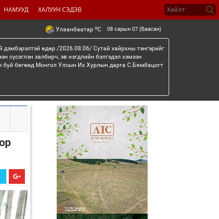
НАМУУД
ХАЛУУН СЭДЭВ
o
08 сарын 07 (Баасан)
Улаанбаатар
C
й дэмбэрэлтэй өдөр /2026.08.06/ Сутай хайрхны тэнгэрийг
эн сүсэглэн залбирч, эв нэгдлийн бэлгэдэл хэмээн
эж буй бөгөөд Монгол Улсын Их Хурлын дарга С.Бямбацогт
ор
Х