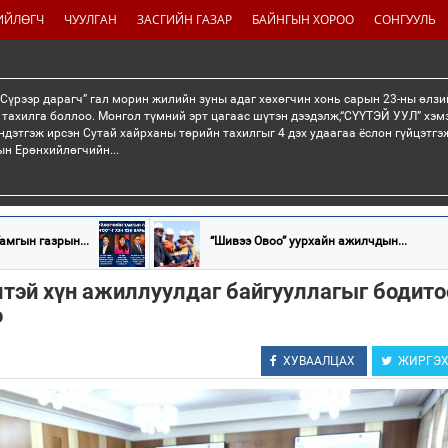
ИЙЛӨГЧ
ЧУУЛГАН
ЗАСГИЙН ГАЗАР
БАЙНГЫН ХОРОО
СОНГУУЛЬ
“Сүрээр дарагч” гал морин жилийн зуны адаг хөхөгчин хонь сарын 23-ны өлзи
 тахилга боллоо. Монгол түмний эрт цагаас шүтэн дээдэлж,“СҮҮТЭЙ УУЛ” хэмэ
ндэтгэж ирсэн Сутай хайрханы төрийн тахилгыг 4 дэх удаагаа ёслон гүйцэтг
н Ерөнхийлөгчийн...
амгын газрын...
“Шивээ Овоо” уурхайн ажилчдын...
тэй хүн ажиллуулдаг байгууллагыг бодито
о
ХУВААЛЦАХ
ЖИРГЭ