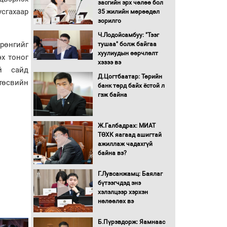
засгийн эрх чөлөө бол
16 төрлийн эмийг нэг эх
сгахаар
35 жилийн мөрөөдөл
үүсвэрээс худалдан авах
зорилго
журмыг баталлаа
Ч.Лодойсамбуу: "Тээг
рөнгийг
тушаа" болж байгаа
Бүх шатанд хэмнэлтийн
хуулиудын өөрчлөлт
эх тоног
горимд шилжиж, найр
хэзээ вэ
ий сайд
наадам, зөвлөгөөн,
Д.Цогтбаатар: Төрийн
гадаад томилолтыг
 төсвийн
банк төрд байх ёстой л
хориглолоо
гэж байна
Сайд нар төсвөө хэрхэн
зарцуулах вэ?
Ж.Галбадрах: МИАТ
ТӨХК яагаад ашигтай
ажиллаж чадахгүй
Засгийн газрын ээлжит
байна вэ?
хуралдаан болж байна
Г.Лувсанжамц: Баялаг
бүтээгчдэд энэ
Автомашинд улсын
хэлэлцээр хэрхэн
дугаарын тэгш,
нөлөөлөх вэ
сондгойгоор шатахуун
олгоно
Б.Пүрэвдорж: Яамнаас