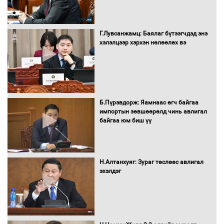
"ДЦС-3” ТӨХК-ийн нэн шаардлагатай
Г.Лувсанжамц: Баялаг бүтээгчдэд энэ
“Турбингенератор-5”-ын шинэчлэлийн
хэлэлцээр хэрхэн нөлөөлөх вэ
төсвийг шийдвэрлэхээр болов
УИХ-ын дарга С.Бямбацогт Сутай
хайрхны тэнгэрийг тахих тахилгад
Б.Пүрэвдорж: Яамнаас өгч байгаа
оролцлоо
импортын зөвшөөрөлд чинь авлигал
байгаа юм биш үү
С.Амарсайхан: Иргэдийг хохироосон
ААН-ийн нуугтмал хөрөнгийг
Н.Алтанхуяг: Зураг төслөөс авлигал
битүүмжлэнэ
эхэлдэг
Н.Номтойбаяр: Аймгуудад тулгамдаж
буй асуудлуудыг Засгийн газрын