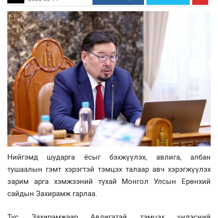
Нийгэмд шударга ёсыг бэхжүүлэх, авлига, албан
тушаалын гэмт хэрэгтэй тэмцэх талаар авч хэрэгжүүлэх
зарим арга хэмжээний тухай Монгол Улсын Ерөнхий
сайдын Захирамж гарлаа.
Тус Захирамжаар Авлигатай тэмцэх үндэсний