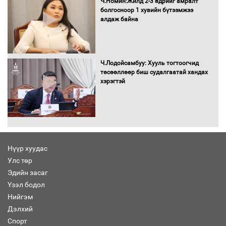
Ч.Номин:Жилд 2-3 өдрийг амралт
хуралдаанд танилцуулж,
болгосноор 1 хувийн бүтээмжээ
шийдвэрлүүлнэ
алдаж байна
С.Бямбацогт Зүүн Азийн
эрэгтэйчүүдийн волейболын тэмцээнд
оролцож байгаа баг тамирчдад
Ч.Лодойсамбуу: Хууль тогтоогчид
амжилт хүслээ
төсөөллөөр биш судалгаатай хандах
хэрэгтэй
Автобензин, дизель түлшний онцгой
албан татварыг тэглэлээ
Нүүр хуудас
Улс төр
Эдийн засаг
Санхүүгийн хэмнэлтийн горимд эрүүл
Үзэл бодол
мэндийн салбар хамаарахгүй
Нийгэм
Дэлхий
Спорт