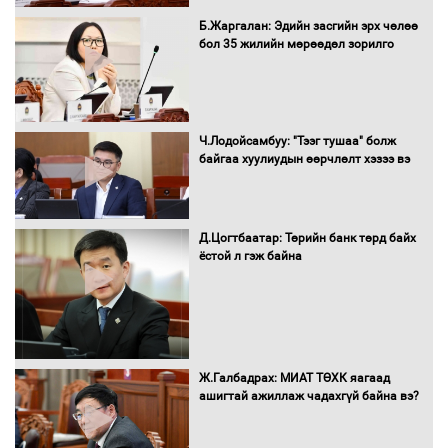
МВт-ын хүчин чадалтай ДЦС-ын галыг
Б.Жаргалан: Эдийн засгийн эрх чөлөө
асаалаа
бол 35 жилийн мөрөөдөл зорилго
Д.Энхтуяа: Иргэдийн санал, хүсэлтийг
салбарын бодлого, хууль тогтоомжид
Ч.Лодойсамбуу: "Тээг тушаа" болж
тусган бодит шийдэлд хүргэхийн
байгаа хуулиудын өөрчлөлт хэзээ вэ
төлөө ажиллана
Д.Цогтбаатар: Төрийн банк төрд байх
Засгийн газраас хөнгөлөлттэй зээлээр
ёстой л гэж байна
дэмжсэний үр дүнд шатахуун хадгалах
савнууд эхнээсээ ашиглалтад орж
байна
“Цааснаас чөлөөлье” зөвлөлдөх
Ж.Галбадрах: МИАТ ТӨХК яагаад
хэлэлцүүлэг боллоо
ашигтай ажиллаж чадахгүй байна вэ?