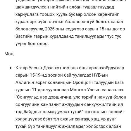
шамшигдуулсан нийтийн албан тушаалтнуудад
хариуцлага тооцох, хууль бусаар олсон хөрөнгийг
хураах эрх зүйн орчныг боловсронгуй болгох санал
боловсруулж, 2025 оны есдүгээр сарын 15-ны дотор
Засгийн газрын хуралдаанд танилцуулахыг тус тус
үүрэг болголоо.
Мөн,
Катар Улсын Доха хотноо энэ оны арванхоёрдугаар
сарын 15-19-нд зохион байгуулагдах НҮБ-ын
Авлигын эсрэг конвенцын Оролцогч талуудын бага
хурлын 11 дэх чуулганаар Монгол Улсын санаачлах
“Сонгуульд нэр дэвшигчид, улс төрийн намууд болон
сонгуулийн кампанит ажлуудын санхүүжилтийн ил
тод байдлыг нэмэгдүүлэх тухай” тогтоолын төслийг
хэлэлцүүлэх бэлтгэл ажлыг хангаж, явц, үр дүнг
тухай бүр танилцуулж ажиллахыг холбогдох албан