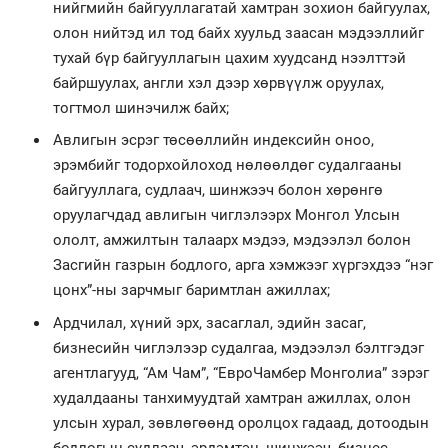
нийгмийн байгууллагатай хамтран зохион байгуулах,
олон нийтэд ил тод байх хуульд заасан мэдээллийг
тухай бүр байгууллагын цахим хуудсанд нээлттэй
байршуулах, англи хэл дээр хөрвүүлж оруулах,
тогтмол шинэчилж байх;
Авлигын эсрэг төсөөллийн индексийн оноо,
эрэмбийг тодорхойлоход нөлөөлдөг судалгааны
байгууллага, судлаач, шинжээч болон хөрөнгө
оруулагчдад авлигын чиглэлээрх Монгол Улсын
ололт, амжилтын талаарх мэдээ, мэдээлэл болон
Засгийн газрын бодлого, арга хэмжээг хүргэхдээ “нэг
цонх”-ны зарчмыг баримтлан ажиллах;
Ардчилал, хүний эрх, засаглал, эдийн засаг,
бизнесийн чиглэлээр судалгаа, мэдээлэл бэлтгэдэг
агентлагууд, “Ам Чам”, “ЕвроЧамбер Монголиа” зэрэг
худалдааны танхимуудтай хамтран ажиллах, олон
улсын хурал, зөвлөгөөнд оролцох гадаад, дотоодын
бодлогын судлаач, эрдэмтэн, шинжээч, бизнес