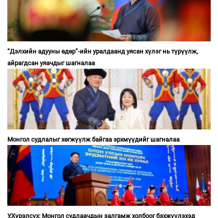
“Дэлхийн адууны өдөр”-ийн уралдаанд уясан хүлэг нь түрүүлж,
айрагдсан уяачдыг шагналаа
Монгол судлалыг хөгжүүлж байгаа эрхмүүдийг шагналаа
У.Хүрэлсүх: Монгол судлаачдын залгамж холбоог бэхжүүлэхэд