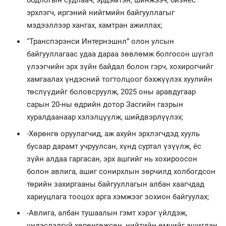
эрхлэгч, иргэний нийгмийн байгууллагыг
мэдээллээр хангах, хамтран ажиллах;
“Транспэрэнси Интернэшнл” олон улсын
байгууллагаас удаа дараа зөвлөмж болгосон шүгэл
үлээгчийн эрх зүйн байдал болон гэрч, хохирогчийг
хамгаалах үндэсний тогтолцоог бэхжүүлэх хуулийн
төслүүдийг боловсруулж, 2025 оны аравдугаар
сарын 20-ны өдрийн дотор Засгийн газрын
хуралдаанаар хэлэлцүүлж, шийдвэрлүүлэх;
-Хөрөнгө оруулагчид, аж ахуйн эрхлэгчдэд хууль
бусаар дарамт учруулсан, хүнд суртал үзүүлж, ёс
зүйн алдаа гаргасан, эрх ашгийг нь хохироосон
болон авлига, ашиг сонирхлын зөрчилд холбогдсон
төрийн захиргааны байгууллагын албан хаагчдад
хариуцлага тооцох арга хэмжээг зохион байгуулах;
-Авлига, албан тушаалын гэмт хэрэг үйлдэж,
үндэслэлгүй хөрөнгөжсөн, нийтийн өмчийг ашиглан