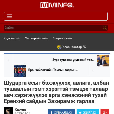
Toggle
navigation
Үндсэн сайт
Улс төрийн сайт
Спортын сайт
o
Улаанбаатар
C
Зүрх судасны үндэсний төв...
Ерөнхийлөгчийн Тамгын газрын...
Шударга ёсыг бэхжүүлэх, авлига, албан
тушаалын гэмт хэрэгтэй тэмцэх талаар
авч хэрэгжүүлэх арга хэмжээний тухай
Ерөнхий сайдын Захирамж гарлаа
Kuzmo
ХУВААЛЦАХ
ЖИРГЭХ
2025-08-14