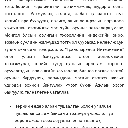
хөтөлбөрийн хэрэгжилтийг эрчимжүүлж, шударга ёсны
тогтолцоог бэхжүүлэх, авлига, албан тушаалын гэмт
хэргийг эрс бууруулж, авлига, ашиг сонирхлын зөрчлөөс
урьдчилан сэргийлэх эрх зүйн орчныг төгөлдөршүүлэх,
Монгол Улсын авлигын төсөөллийн индексийн оноо,
эрэмбэ сүүлийн жилүүдэд тогтмол буурахад нөлөөлж буй
хүчин зүйлсийг тодорхойлж, “Транспэрэнси Интернэшнл”
олон улсын байгууллагаас өгсөн зөвлөмжийг
хэрэгжүүлэх, төрийн хүнд суртлыг арилгаж, хөрөнгө
оруулагчдын эрх ашгийг хамгаалах, бизнес эрхлэх таатай
орчныг бүрдүүлэх, зөрчигдсөн эрхийг сэргээх ажлыг
удирдан зохион байгуулах үүрэг бүхий Ажлын хэсэг
байгуулж, төлөвлөгөө баталлаа.
Төрийн өндөр албан тушаалтан болон уг албан
тушаалыг хашиж байсан этгээдүүд үндэслэлгүй
хөрөнгөжсөн эсэх асуудлыг хянан шалгах,
шаардлагатай тохиолдолд хэрэг бүртгэлт, мөрдөн