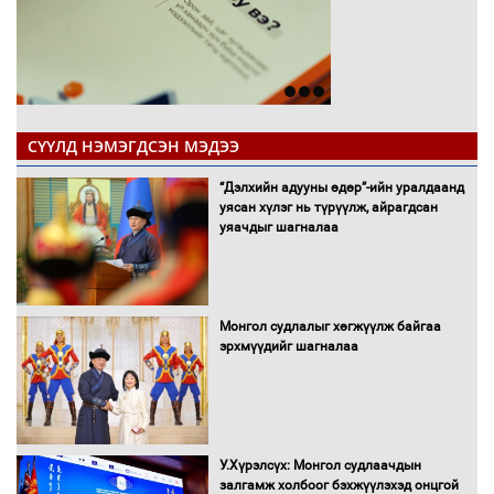
СҮҮЛД НЭМЭГДСЭН МЭДЭЭ
“Дэлхийн адууны өдөр”-ийн уралдаанд
уясан хүлэг нь түрүүлж, айрагдсан
уяачдыг шагналаа
Монгол судлалыг хөгжүүлж байгаа
эрхмүүдийг шагналаа
У.Хүрэлсүх: Монгол судлаачдын
залгамж холбоог бэхжүүлэхэд онцгой