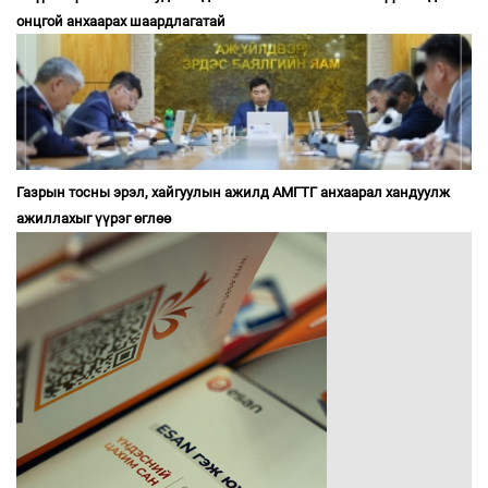
онцгой анхаарах шаардлагатай
Газрын тосны эрэл, хайгуулын ажилд АМГТГ анхаарал хандуулж
ажиллахыг үүрэг өглөө