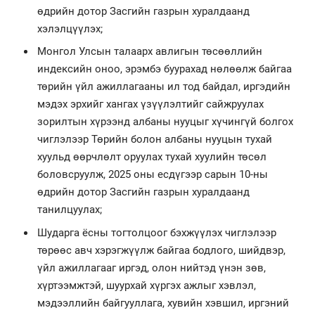
өдрийн дотор Засгийн газрын хуралдаанд
хэлэлцүүлэх;
Монгол Улсын талаарх авлигын төсөөллийн
индексийн оноо, эрэмбэ буурахад нөлөөлж байгаа
төрийн үйл ажиллагааны ил тод байдал, иргэдийн
мэдэх эрхийг хангах үзүүлэлтийг сайжруулах
зорилтын хүрээнд албаны нууцыг хүчингүй болгох
чиглэлээр Төрийн болон албаны нууцын тухай
хуульд өөрчлөлт оруулах тухай хуулийн төсөл
боловсруулж, 2025 оны есдүгээр сарын 10-ны
өдрийн дотор Засгийн газрын хуралдаанд
танилцуулах;
Шударга ёсны тогтолцоог бэхжүүлэх чиглэлээр
төрөөс авч хэрэгжүүлж байгаа бодлого, шийдвэр,
үйл ажиллагааг иргэд, олон нийтэд үнэн зөв,
хүртээмжтэй, шуурхай хүргэх ажлыг хэвлэл,
мэдээллийн байгууллага, хувийн хэвшил, иргэний