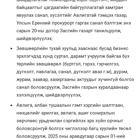
байцаалтыг цагдаагийн байгууллагатай хамтран
явуулах санал, хүсэлтийг Авлигатай тэмцэх газар,
Улсын Ерөнхий прокурорт гаргах санал бэлтгэж энэ
сарын 20-ны дотор Засгийн газарт танилцуулж,
шийдвэрлүүлэх;
Зөвшөөрлийн тухай хуульд зааснаас бусад бизнес
эрхлэгчдэд хүнд суртал, дарамт учруулж байгаа бүх
төрлийн зөвшөөрөл (бүртгэл, гэрээ, гэрчилгээ,
дүгнэлт, лавлагаа, санал, дүгнэлт авах г.м), дүрэм,
журам, заавар, захиргааны актуудыг хүчингүй болгох
санал боловсруулж, Засгийн газрын хуралдаанаар
хэлэлцүүлж, шийдвэрлүүлэх,
Авлига, албан тушаалын гэмт хэргийн шалтгаан,
нөхцөлийг арилгах, авлига, ашиг сонирхлын
зөрчлөөс урьдчилан сэргийлэх эрх зүйн орчныг
боловсронгуй болгох чиглэлээр багц хуулийн төсөл
боловсруулж, 2025 оны аравдугаар сарын 01-ний