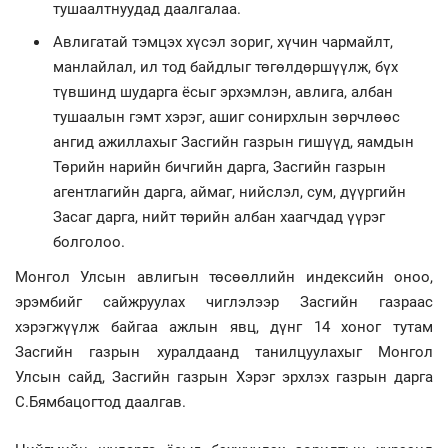
тушаалтнуудад даалгалаа.
Авлигатай тэмцэх хүсэл зориг, хүчин чармайлт,
манлайлал, ил тод байдлыг төгөлдөршүүлж, бүх
түвшинд шударга ёсыг эрхэмлэн, авлига, албан
тушаалын гэмт хэрэг, ашиг сонирхлын зөрчлөөс
ангид ажиллахыг Засгийн газрын гишүүд, яамдын
Төрийн нарийн бичгийн дарга, Засгийн газрын
агентлагийн дарга, аймаг, нийслэл, сум, дүүргийн
Засаг дарга, нийт төрийн албан хаагчдад үүрэг
болголоо.
Монгол Улсын авлигын төсөөллийн индексийн оноо,
эрэмбийг сайжруулах чиглэлээр Засгийн газраас
хэрэгжүүлж байгаа ажлын явц, дүнг 14 хоног тутам
Засгийн газрын хуралдаанд танилцуулахыг Монгол
Улсын сайд, Засгийн газрын Хэрэг эрхлэх газрын дарга
С.Бямбацогтод даалгав.