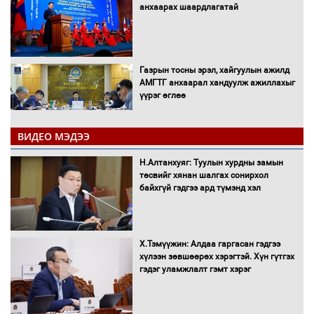
анхаарах шаардлагатай
Газрын тосны эрэл, хайгуулын ажилд
АМГТГ анхаарал хандуулж ажиллахыг
үүрэг өглөө
ВИДЕО МЭДЭЭ
Н.Номтойбаяр: Орон нутаг хөгжихөд
чөдөр болж буй хууль, эрхзүйн орчныг
Н.Алтанхуяг: Туулын хурдны замын
шинэчилнэ
төсвийг хянан шалгах сонирхол
байхгүй гэдгээ ард түмэнд хэл
Багахангай-Хөшигийн хөндий-Эмээлт
Х.Тэмүүжин: Алдаа гаргасан гэдгээ
чиглэлийн төмөр замыг ашиглалтад
хүлээн зөвшөөрөх хэрэгтэй. Хүн гүтгэх
оруулахаар бэлтгэж байна
гэдэг уламжлалт гэмт хэрэг
Сэлэнгэ аймгийн Сүхбаатар суманд 70