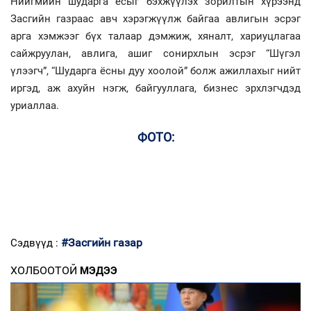
Нийгмийн шударга ёсыг бэхжүүлэх зорилтын хүрээнд
Засгийн газраас авч хэрэгжүүлж байгаа авлигын эсрэг
арга хэмжээг бүх талаар дэмжиж, хяналт, хариуцлагаа
сайжруулан, авлига, ашиг сонирхлын эсрэг “Шүгэл
үлээгч”, “Шударга ёсны дуу хоолой” болж ажиллахыг нийт
иргэд, аж ахуйн нэгж, байгууллага, бизнес эрхлэгчдэд
уриаллаа.
ФОТО:
#Засгийн газар
Сэдвүүд :
ХОЛБООТОЙ
МЭДЭЭ