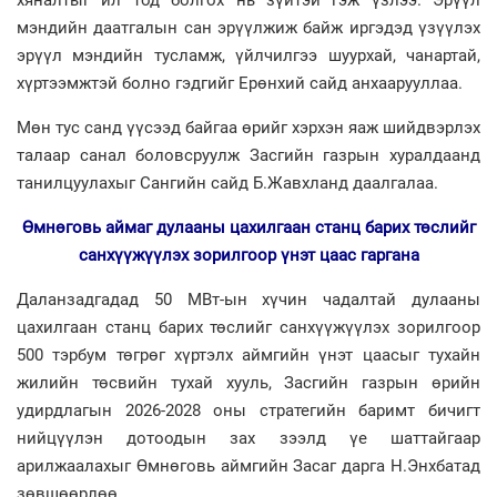
мэндийн даатгалын сан эрүүлжиж байж иргэдэд үзүүлэх
эрүүл мэндийн тусламж, үйлчилгээ шуурхай, чанартай,
хүртээмжтэй болно гэдгийг Ерөнхий сайд анхаарууллаа.
Мөн тус санд үүсээд байгаа өрийг хэрхэн яаж шийдвэрлэх
талаар санал боловсруулж Засгийн газрын хуралдаанд
танилцуулахыг Сангийн сайд Б.Жавхланд даалгалаа.
Өмнөговь аймаг дулааны цахилгаан станц барих төслийг
санхүүжүүлэх зорилгоор үнэт цаас гаргана
Даланзадгадад 50 МВт-ын хүчин чадалтай дулааны
цахилгаан станц барих төслийг санхүүжүүлэх зорилгоор
500 тэрбум төгрөг хүртэлх аймгийн үнэт цаасыг тухайн
жилийн төсвийн тухай хууль, Засгийн газрын өрийн
удирдлагын 2026-2028 оны стратегийн баримт бичигт
нийцүүлэн дотоодын зах зээлд үе шаттайгаар
арилжаалахыг Өмнөговь аймгийн Засаг дарга Н.Энхбатад
зөвшөөрлөө.