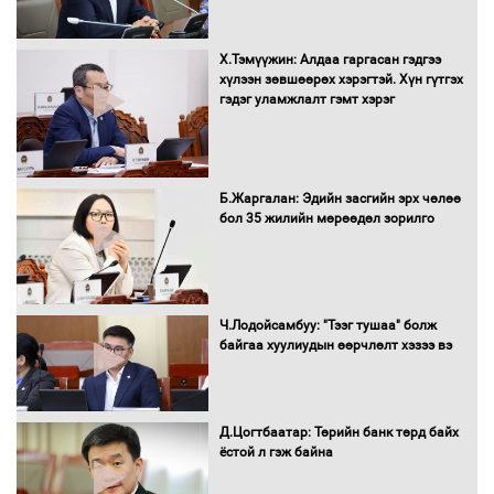
Х.Тэмүүжин: Алдаа гаргасан гэдгээ
УИХ-ын дарга С.Бямбацогт Сутай
хүлээн зөвшөөрөх хэрэгтэй. Хүн гүтгэх
хайрхны тэнгэрийг тахих тахилгад
гэдэг уламжлалт гэмт хэрэг
оролцлоо
Б.Жаргалан: Эдийн засгийн эрх чөлөө
С.Амарсайхан: Иргэдийг хохироосон
бол 35 жилийн мөрөөдөл зорилго
ААН-ийн нуугтмал хөрөнгийг
битүүмжлэнэ
Ч.Лодойсамбуу: "Тээг тушаа" болж
Н.Номтойбаяр: Аймгуудад тулгамдаж
байгаа хуулиудын өөрчлөлт хэзээ вэ
буй асуудлуудыг Засгийн газрын
хуралдаанд танилцуулж,
шийдвэрлүүлнэ
Д.Цогтбаатар: Төрийн банк төрд байх
ёстой л гэж байна
С.Бямбацогт Зүүн Азийн
эрэгтэйчүүдийн волейболын тэмцээнд