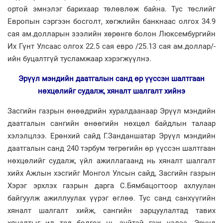
ортой эмнэлэг барихаар төлөвлөж байна. Тус төслийг
Европын сэргээн босголт, хөгжлийн банкнаас олгох 34.9
сая ам.долларын зээлийн хөрөнгө болон Люксембургийн
Их Гүнт Улсаас олгох 22.5 сая евро /25.13 сая ам.доллар/-
ийн буцалтгүй тусламжаар хэрэгжүүлнэ.
Эрүүл мэндийн даатгалын санд өр үүссэн шалтгаан
нөхцөлийг судалж, хяналт шалгалт хийнэ
Засгийн газрын өнөөдрийн хуралдаанаар Эрүүл мэндийн
даатгалын сангийн өнөөгийн нөхцөл байдлын талаар
хэлэлцлээ. Ерөнхий сайд Г.Занданшатар Эрүүл мэндийн
даатгалын санд 240 тэрбум төгрөгийн өр үүссэн шалтгаан
нөхцөлийг судалж, үйл ажиллагаанд нь хяналт шалгалт
хийх Ажлын хэсгийг Монгол Улсын сайд, Засгийн газрын
Хэрэг эрхлэх газрын дарга С.Бямбацогтоор ахлуулан
байгуулж ажиллуулах үүрэг өглөө. Тус санд санхүүгийн
хяналт шалгалт хийж, сангийн зарцуулалтад тавих
хяналтыг ил тод болгох нь зүйтэй гэж үзлээ. Эрүүл