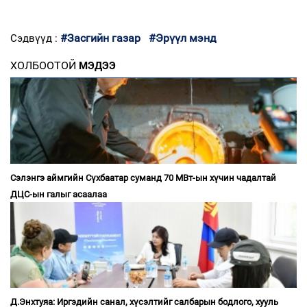
#Засгийн газар
#Эрүүл мэнд
Сэдвүүд :
ХОЛБООТОЙ
МЭДЭЭ
Сэлэнгэ аймгийн Сүхбаатар суманд 70 МВт-ын хүчин чадалтай
ДЦС-ын галыг асаалаа
Д.Энхтуяа: Иргэдийн санал, хүсэлтийг салбарын бодлого, хууль