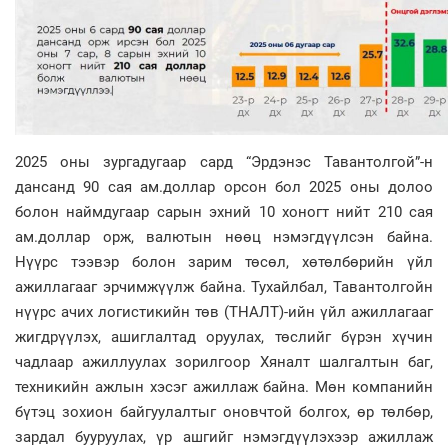
2025 оны зургадугаар сард “Эрдэнэс Тавантолгой”-н
дансанд 90 сая ам.доллар орсон бол 2025 оны долоо
болон наймдугаар сарын эхний 10 хоногт нийт 210 сая
ам.доллар орж, валютын нөөц нэмэгдүүлсэн байна.
Нүүрс тээвэр болон зарим төсөл, хөтөлбөрийн үйл
ажиллагааг эрчимжүүлж байна. Тухайлбал, Тавантолгойн
нүүрс ачих логистикийн төв (ТНАЛТ)-ийн үйл ажиллагааг
жигдрүүлэх, ашиглалтад оруулах, төслийг бүрэн хүчин
чадлаар ажиллуулах зорилгоор Хяналт шалгалтын баг,
техникийн ажлын хэсэг ажиллаж байна. Мөн компанийн
бүтэц зохион байгуулалтыг оновчтой болгох, өр төлбөр,
зардал бууруулах, үр ашгийг нэмэгдүүлэхээр ажиллаж