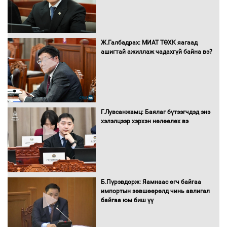
оролцож байгаа баг тамирчдад
амжилт хүслээ
Ж.Галбадрах: МИАТ ТӨХК яагаад
ашигтай ажиллаж чадахгүй байна вэ?
Автобензин, дизель түлшний онцгой
албан татварыг тэглэлээ
Г.Лувсанжамц: Баялаг бүтээгчдэд энэ
Санхүүгийн хэмнэлтийн горимд эрүүл
хэлэлцээр хэрхэн нөлөөлөх вэ
мэндийн салбар хамаарахгүй
Нөөцийн махны худалдаа,
Б.Пүрэвдорж: Яамнаас өгч байгаа
борлуулалтыг нээлттэй ил тод
импортын зөвшөөрөлд чинь авлигал
болгоно
байгаа юм биш үү