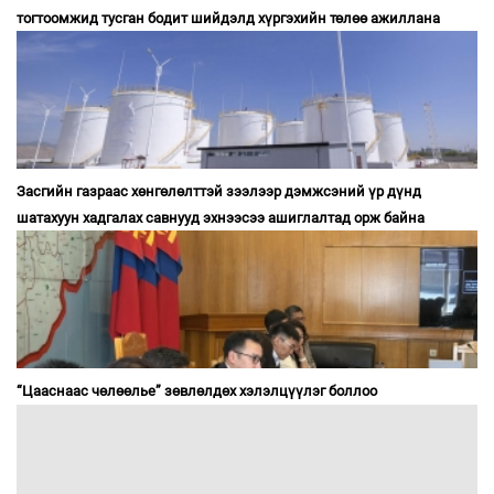
тогтоомжид тусган бодит шийдэлд хүргэхийн төлөө ажиллана
Засгийн газраас хөнгөлөлттэй зээлээр дэмжсэний үр дүнд
шатахуун хадгалах савнууд эхнээсээ ашиглалтад орж байна
“Цааснаас чөлөөлье” зөвлөлдөх хэлэлцүүлэг боллоо