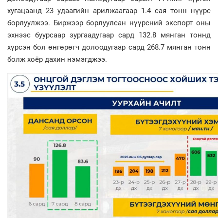
хугацаанд 23 удаагийн арилжаагаар 1.4 сая тонн нүүрс
борлуулжээ. Биржээр борлуулсан нүүрсний экспорт оны
эхнээс буурсаар зургаадугаар сард 132.8 мянган тоннд
хүрсэн бол өнгөрөгч долоодугаар сард 268.7 мянган тонн
болж хоёр дахин нэмэгджээ.