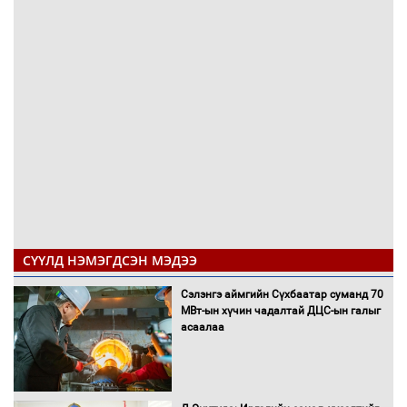
СҮҮЛД НЭМЭГДСЭН МЭДЭЭ
Сэлэнгэ аймгийн Сүхбаатар суманд 70
МВт-ын хүчин чадалтай ДЦС-ын галыг
асаалаа