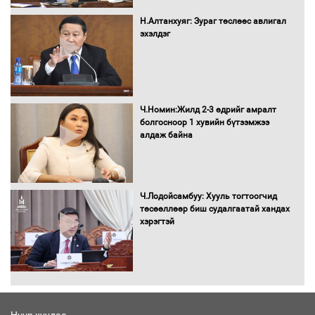
Монгол Улс “COP17”-д “Тал хээрийн
Н.Алтанхуяг: Зураг төслөөс авлигал
төлөвлөгөө”-гөө танилцуулна
эхэлдэг
16 төрлийн эмийг нэг эх үүсвэрээс
Ч.Номин:Жилд 2-3 өдрийг амралт
худалдан авах журмыг баталлаа
болгосноор 1 хувийн бүтээмжээ
алдаж байна
Бүх шатанд хэмнэлтийн горимд
Ч.Лодойсамбуу: Хууль тогтоогчид
шилжиж, найр наадам, зөвлөгөөн,
төсөөллөөр биш судалгаатай хандах
гадаад томилолтыг хориглолоо
хэрэгтэй
Сайд нар төсвөө хэрхэн зарцуулах вэ?
Нүүр хуудас