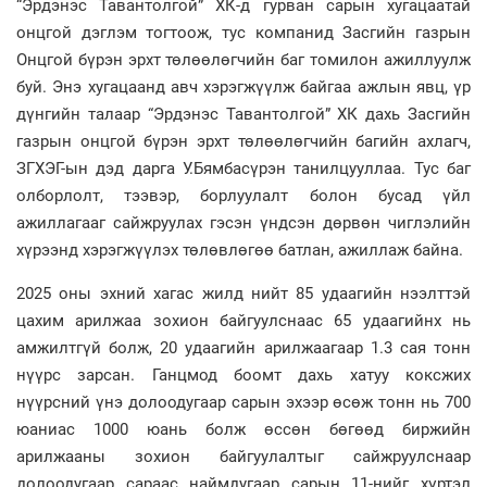
“Эрдэнэс Тавантолгой” ХК-д гурван сарын хугацаатай
онцгой дэглэм тогтоож, тус компанид Засгийн газрын
Онцгой бүрэн эрхт төлөөлөгчийн баг томилон ажиллуулж
буй. Энэ хугацаанд авч хэрэгжүүлж байгаа ажлын явц, үр
дүнгийн талаар “Эрдэнэс Тавантолгой” ХК дахь Засгийн
газрын онцгой бүрэн эрхт төлөөлөгчийн багийн ахлагч,
ЗГХЭГ-ын дэд дарга У.Бямбасүрэн танилцууллаа. Тус баг
олборлолт, тээвэр, борлуулалт болон бусад үйл
ажиллагааг сайжруулах гэсэн үндсэн дөрвөн чиглэлийн
хүрээнд хэрэгжүүлэх төлөвлөгөө батлан, ажиллаж байна.
2025 оны эхний хагас жилд нийт 85 удаагийн нээлттэй
цахим арилжаа зохион байгуулснаас 65 удаагийнх нь
амжилтгүй болж, 20 удаагийн арилжаагаар 1.3 сая тонн
нүүрс зарсан. Ганцмод боомт дахь хатуу коксжих
нүүрсний үнэ долоодугаар сарын эхээр өсөж тонн нь 700
юаниас 1000 юань болж өссөн бөгөөд биржийн
арилжааны зохион байгуулалтыг сайжруулснаар
долоодугаар сараас наймдугаар сарын 11-нийг хүртэл