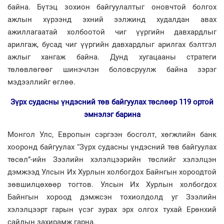
байна. Бүтэц зохион байгуулалтыг оновчтой болгох
ажлын хүрээнд эхний ээлжинд худалдан авах
ажиллагаатай холбоотой чиг үүргийн давхардлыг
арилгаж, бусад чиг үүргийн давхардлыг арилгах бэлтгэл
ажлыг хангаж байна. Дунд хугацааны стратеги
төлөвлөгөөг шинэчлэн боловсруулж байна зэрэг
мэдээллийг өглөө.
Зүрх судасны үндэсний төв байгуулах төслөөр 119 ортой
эмнэлэг барина
Монгол Улс, Европын сэргээн босголт, хөгжлийн банк
хооронд байгуулах “Зүрх судасны үндэсний төв байгуулах
төсөл”-ийн Зээлийн хэлэлцээрийн төслийг хэлэлцэн
дэмжээд Улсын Их Хурлын холбогдох Байнгын хороодтой
зөвшилцөхөөр тогтов. Улсын Их Хурлын холбогдох
Байнгын хороод дэмжсэн тохиолдолд уг Зээлийн
хэлэлцээрт гарын үсэг зурах эрх олгох тухай Ерөнхий
сайдын захирамж гарна.