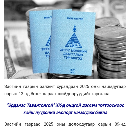
Засгийн газрын ээлжит хуралдаан 2025 оны наймдугаар
сарын 13-нд болж дараах шийдвэрүүдийг гаргалаа.
“Эрдэнэс Тавантолгой” ХК-д онцгой дэглэм тогтоосноос
хойш нүүрсний экспорт нэмэгдэж байна
Засгийн газраас 2025 оны долоодугаар сарын 09-нд