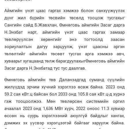
Аймгийн үнэт цаас гаргах хэмжээ болон санхүүжүүлэх
дүнг жил бүрийн төсвийн төсөлд тооцож тусгахыг
Сангийн сайд Б.Жавхлан, Өмнөговь аймгийн Засаг дарга
Н.Энхбат нарт, аймгийн үнэт цаас гаргах замаар
төвлөрүүлсэн хөрөнгийг энэ тогтоолд заасан
зориулалтын дагуу зарцуулж, үнэт цаасны эргэн
төлөлтийг аймгийн төсөвт тусгах арга хэмжээ авч,
хуваарьт хугацаанд төлж барагдуулахыгӨмнөговь аймгийн
Засаг дарга Н.Энхбатад тус тус даалгав.
Өмнөговь аймгийн төв Даланзадгад суманд сүүлийн
жилүүдэд эрчим хүчний хэрэглээ өсөж байна. 2023 онд
59.2 сая кВт.ц байсан бол 2033 онд 105.8 сая кВт.ц-д хүрнэ
гэж тооцоолжээ. Мөн төвлөрсөн системийн оргил
ачаалал 2023 онд 1,636 МВт хүрч, 2022 оноос 11.3 хувиар
өссөн нь суурь хэрэглээний аюулгүй байдлыг хангах,
дэмжих эх үүсвэр хэрэгцээтэй байгааг харуулж байна.