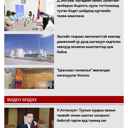
Д.Энхтуяа: Иргэдийн санал, хүсэлтийг
салбарын бодлого, хууль тогтоомжид
тусган бодит шийдэлд хүргэхийн
төлөө ажиллана
Засгийн газраас хөнгөлөлттэй зээлээр
дэмжсэний үр дүнд шатахуун хадгалах
савнууд эхнээсээ ашиглалтад орж
байна
“Цааснаас чөлөөлье” зөвлөлдөх
хэлэлцүүлэг боллоо
ВИДЕО МЭДЭЭ
Н.Алтанхуяг: Туулын хурдны замын
"ДЦС-3” ТӨХК-ийн нэн шаардлагатай
төсвийг хянан шалгах сонирхол
“Турбингенератор-5”-ын шинэчлэлийн
байхгүй гэдгээ ард түмэнд хэл
төсвийг шийдвэрлэхээр болов