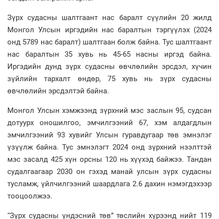
Зүрх судасны шалтгаант нас баралт сүүлийн 20 жилд
Монгол Улсын иргэдийн нас баралтын тэргүүлэх (2024
онд 5789 нас баралт) шалтгаан болж байна. Тус шалтгаант
нас баралтын 35 хувь нь 45-65 насны иргэд байна.
Иргэдийн дунд зүрх судасны өвчлөлийн эрсдэл, хүчин
зүйлийн тархалт өндөр, 75 хувь нь зүрх судасны
өвчлөлийн эрсдэлтэй байна.
Монгол Улсын хэмжээнд зүрхний мэс заслын 95, судсан
дотуурх оношилгоо, эмчилгээний 67, хэм алдагдлын
эмчилгээний 93 хувийг Улсын гуравдугаар төв эмнэлэг
үзүүлж байна. Тус эмнэлэгт 2024 онд зүрхний нээлттэй
мэс засалд 425 хүн орсны 120 нь хүүхэд байжээ. Тандан
судалгаагаар 2030 он гэхэд манай улсын зүрх судасны
тусламж, үйлчилгээний шаардлага 2.6 дахин нэмэгдэхээр
тооцоолжээ.
“Зүрх судасны үндэсний төв” төслийн хүрээнд нийт 119