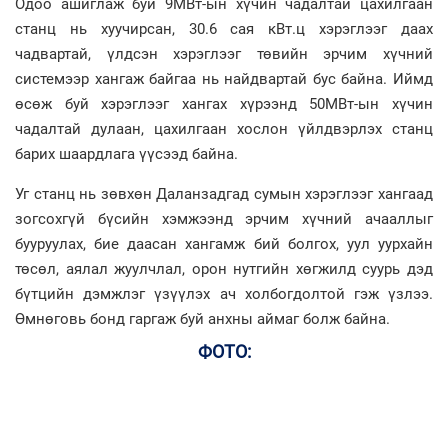
Одоо ашиглаж буй 9МВт-ын хүчин чадалтай цахилгаан
станц нь хуучирсан, 30.6 сая кВт.ц хэрэглээг даах
чадвартай, үлдсэн хэрэглээг төвийн эрчим хүчний
системээр хангаж байгаа нь найдвартай бус байна. Иймд
өсөж буй хэрэглээг хангах хүрээнд 50МВт-ын хүчин
чадалтай дулаан, цахилгаан хослон үйлдвэрлэх станц
барих шаардлага үүсээд байна.
Уг станц нь зөвхөн Даланзадгад сумын хэрэглээг хангаад
зогсохгүй бүсийн хэмжээнд эрчим хүчний ачааллыг
бууруулах, бие даасан хангамж бий болгох, уул уурхайн
төсөл, аялал жуулчлал, орон нутгийн хөгжилд суурь дэд
бүтцийн дэмжлэг үзүүлэх ач холбогдолтой гэж үзлээ.
Өмнөговь бонд гаргаж буй анхны аймаг болж байна.
ФОТО: