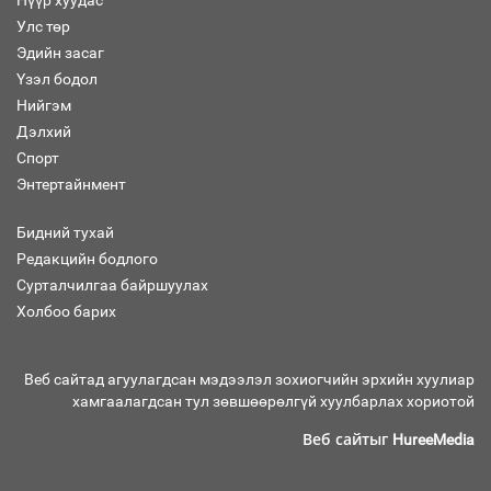
Улс төр
Эдийн засаг
Засгийн газрын ээлжит хуралдаан
болж байна
Үзэл бодол
Нийгэм
Дэлхий
Спорт
Энтертайнмент
Автомашинд улсын дугаарын тэгш,
сондгойгоор шатахуун олгоно
Бидний тухай
Редакцийн бодлого
Сурталчилгаа байршуулах
Холбоо барих
Бага орлоготой иргэдийн орлогод
татвар ногдуулахгүй байх эрх зүйн
орчныг бүрдүүллээ
Веб сайтад агуулагдсан мэдээлэл зохиогчийн эрхийн хуулиар
хамгаалагдсан тул зөвшөөрөлгүй хуулбарлах хориотой
Веб сайтыг
HureeMedia
Хөшөө бүтсэн түүхийг өгүүлэх 7