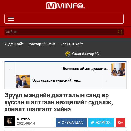
Toggle
navigation
Үндсэн сайт
Улс төрийн сайт
Спортын сайт
o
Улаанбаатар
C
Өмнөговь аймаг дулааны...
Зүрх судасны үндэсний төв...
Эрүүл мэндийн даатгалын санд өр
үүссэн шалтгаан нөхцөлийг судалж,
хяналт шалгалт хийнэ
Kuzmo
ХУВААЛЦАХ
ЖИРГЭХ
2025-08-14