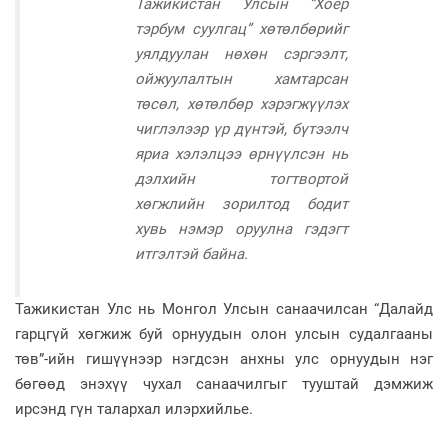
Тажикистан Улсын “Хоёр
тэрбум суулгац” хөтөлбөрийг
уялдуулан нөхөн сэргээлт,
ойжуулалтын хамтарсан
төсөл, хөтөлбөр хэрэгжүүлэх
чиглэлээр үр дүнтэй, бүтээлч
яриа хэлэлцээ өрнүүлсэн нь
дэлхийн тогтвортой
хөгжлийн зорилтод бодит
хувь нэмэр оруулна гэдэгт
итгэлтэй байна.
Тажикистан Улс нь Монгол Улсын санаачилсан “Далайд
гарцгүй хөгжиж буй орнуудын олон улсын судалгааны
төв”-ийн гишүүнээр нэгдсэн анхны улс орнуудын нэг
бөгөөд энэхүү чухал санаачилгыг тууштай дэмжиж
ирсэнд гүн талархал илэрхийлье.