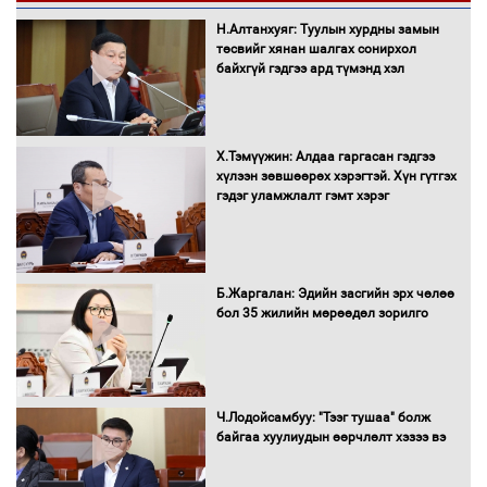
эрэгтэйчүүдийн волейболын тэмцээнд
Н.Алтанхуяг: Туулын хурдны замын
оролцож байгаа баг тамирчдад
төсвийг хянан шалгах сонирхол
амжилт хүслээ
байхгүй гэдгээ ард түмэнд хэл
Х.Тэмүүжин: Алдаа гаргасан гэдгээ
Автобензин, дизель түлшний онцгой
хүлээн зөвшөөрөх хэрэгтэй. Хүн гүтгэх
албан татварыг тэглэлээ
гэдэг уламжлалт гэмт хэрэг
Санхүүгийн хэмнэлтийн горимд эрүүл
Б.Жаргалан: Эдийн засгийн эрх чөлөө
мэндийн салбар хамаарахгүй
бол 35 жилийн мөрөөдөл зорилго
Нөөцийн махны худалдаа,
Ч.Лодойсамбуу: "Тээг тушаа" болж
борлуулалтыг нээлттэй ил тод
байгаа хуулиудын өөрчлөлт хэзээ вэ
болгоно