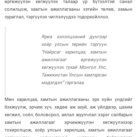
өргөжүүлэн хөгжүүлэх талаар үр бүтээлтэй санал
солилцож, хамтын ажиллагааны хэтийн төлөв, замын
зураглал, тэргүүлэх чиглэлүүдээ тодорхойллоо.
Яриа хэлэлцээний дүнгээр
хоёр улсын төрийн тэргүүн
“
Найрсаг харилцаа, хамтын
ажиллагааг өргөжүүлэн
хөгжүүлэх тухай
Монгол Улс,
Тажикистан Улсын хамтарсан
мэдэгдэл” гаргалаа.
Мөн харилцаа, хамтын ажиллагааны эрх зүйн үндсийг
бэхжүүлж, эрчим хүч, хөдөө аж ахуй, аж үйлдвэр, цахим
хөгжил, соёл, боловсрол, аялал жуулчлал зэрэг салбарын
хамтын ажиллагааг эрчимжүүлэн хөгжүүлэхээр
тохиролцож, хоёр улсын харилцаа, хамтын ажиллагааг