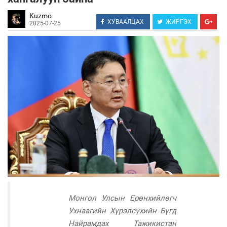
Kuzmo
ХУВААЛЦАХ
ЖИРГЭХ
2025-07-25
Монгол Улсын Ерөнхийлөгч
Ухнаагийн Хүрэлсүхийн Бүгд
Найрамдах Тажикистан