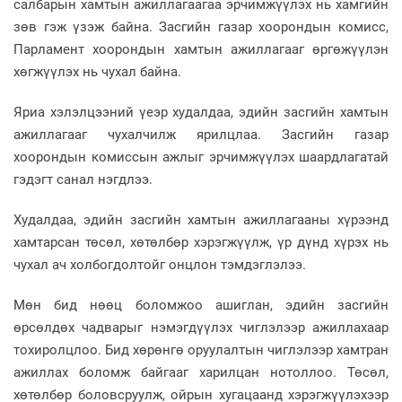
салбарын хамтын ажиллагаагаа эрчимжүүлэх нь хамгийн
зөв гэж үзэж байна. Засгийн газар хоорондын комисс,
Парламент хоорондын хамтын ажиллагааг өргөжүүлэн
хөгжүүлэх нь чухал байна.
Яриа хэлэлцээний үеэр худалдаа, эдийн засгийн хамтын
ажиллагааг чухалчилж ярилцлаа. Засгийн газар
хоорондын комиссын ажлыг эрчимжүүлэх шаардлагатай
гэдэгт санал нэгдлээ.
Худалдаа, эдийн засгийн хамтын ажиллагааны хүрээнд
хамтарсан төсөл, хөтөлбөр хэрэгжүүлж, үр дүнд хүрэх нь
чухал ач холбогдолтойг онцлон тэмдэглэлээ.
Мөн бид нөөц боломжоо ашиглан, эдийн засгийн
өрсөлдөх чадварыг нэмэгдүүлэх чиглэлээр ажиллахаар
тохиролцлоо. Бид хөрөнгө оруулалтын чиглэлээр хамтран
ажиллах боломж байгааг харилцан нотоллоо. Төсөл,
хөтөлбөр боловсруулж, ойрын хугацаанд хэрэгжүүлэхээр