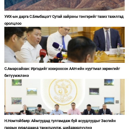
УИХ-ын дарга С.Бямбацогт Сутай хайрхны тэнгэрийг тахих тахилгад
оролцлоо
С.Амарсайхан: Иргэдийг хохироосон ААН-ийн нуугтмал хөрөнгийг
битүүмжлэнэ
Н.Номтойбаяр: Аймгуудад тулгамдаж буй асуудлуудыг Засгийн
газрын хуралдаанд танилцуулж, шийдвэрлүүлнэ