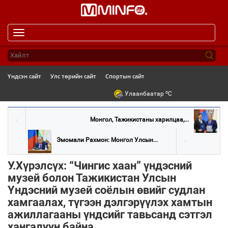
Toggle
navigation
Үндсэн сайт
Улс төрийн сайт
Спортын сайт
o
Улаанбаатар
C
Монгол, Тажикистаны харилцаа,...
Эмомали Рахмон: Монгол Улсын...
У.Хүрэлсүх: “Чингис хаан” үндэсний
музей болон Тажикистан Улсын
Үндэсний музей соёлын өвийг судлан
хамгаалах, түгээн дэлгэрүүлэх хамтын
ажиллагааны үндсийг тавьсанд сэтгэл
хангалуун байна