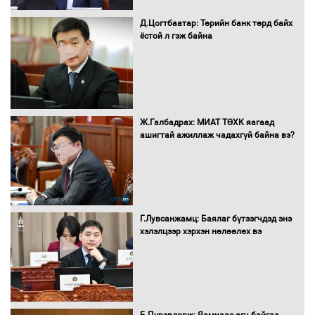
Д.Цогтбаатар: Төрийн банк төрд байх
ёстой л гэж байна
Монгол Улс “COP17”-д “Тал хээрийн
төлөвлөгөө”-гөө танилцуулна
16 төрлийн эмийг нэг эх үүсвэрээс
Ж.Галбадрах: МИАТ ТӨХК яагаад
худалдан авах журмыг баталлаа
ашигтай ажиллаж чадахгүй байна вэ?
Бүх шатанд хэмнэлтийн горимд
шилжиж, найр наадам, зөвлөгөөн,
Г.Лувсанжамц: Баялаг бүтээгчдэд энэ
гадаад томилолтыг хориглолоо
хэлэлцээр хэрхэн нөлөөлөх вэ
Сайд нар төсвөө хэрхэн зарцуулах вэ?