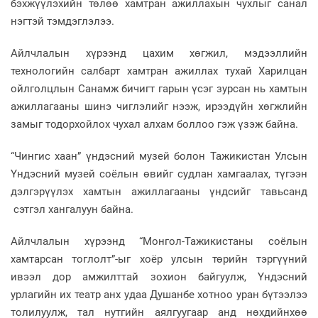
бэхжүүлэхийн төлөө хамтран ажиллахын чухлыг санал
нэгтэй тэмдэглэлээ.
Айлчлалын хүрээнд цахим хөгжил, мэдээллийн
технологийн салбарт хамтран ажиллах тухай Харилцан
ойлголцлын Санамж бичигт гарын үсэг зурсан нь хамтын
ажиллагааны шинэ чиглэлийг нээж, ирээдүйн хөгжлийн
замыг тодорхойлох чухал алхам боллоо гэж үзэж байна.
“Чингис хаан” үндэсний музей болон Тажикистан Улсын
Үндэсний музей соёлын өвийг судлан хамгаалах, түгээн
дэлгэрүүлэх хамтын ажиллагааны үндсийг тавьсанд
сэтгэл хангалуун байна.
Айлчлалын хүрээнд “Монгол-Тажикистаны соёлын
хамтарсан тоглолт”-ыг хоёр улсын төрийн тэргүүний
ивээл дор амжилттай зохион байгуулж, Үндэсний
урлагийн их театр анх удаа Душанбе хотноо уран бүтээлээ
толилуулж, тал нутгийн аялгуугаар анд нөхдийнхөө