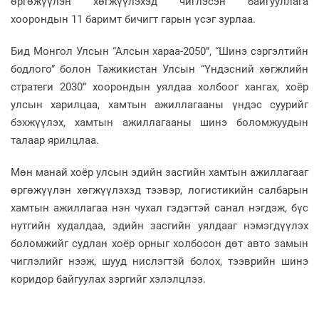
өргөжүүлэн хөгжүүлэхэд чиглэсэн байгууллага
хоорондын 11 баримт бичигт гарын үсэг зурлаа.
Бид Монгол Улсын “Алсын хараа-2050”, “Шинэ сэргэлтийн
бодлого” болон Тажикистан Улсын “Үндэсний хөгжлийн
стратеги 2030” хоорондын уялдаа холбоог хангах, хоёр
улсын харилцаа, хамтын ажиллагааны үндэс суурийг
бэхжүүлэх, хамтын ажиллагааны шинэ боломжуудын
талаар ярилцлаа.
Мөн манай хоёр улсын эдийн засгийн хамтын ажиллагааг
өргөжүүлэн хөгжүүлэхэд тээвэр, логистикийн салбарын
хамтын ажиллагаа нэн чухал гэдэгтэй санал нэгдэж, бүс
нутгийн худалдаа, эдийн засгийн уялдааг нэмэгдүүлэх
боломжийг судлан хоёр орныг холбосон дөт авто замын
чиглэлийг нээж, шууд нислэгтэй болох, тээврийн шинэ
коридор байгуулах зэргийг хэлэлцлээ.