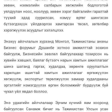
хөвөн, нэхмэлийн салбарын хөгжлийн бодлоготой
уялдуулан ноос, ноолуур, хөвөн зэрэг байгалийн гаралтай
түүхий эдэд суурилсан, нэмүү өртөг шингэсэн
бүтээгдэхүүн үйлдвэрлэх хамтарсан төсөл, хөтөлбөр
хэрэгжүүлэх асуудлыг хэлэлцлээ.
Энэхүү айлчлалын хүрээнд Монгол, Тажикистаны анхны
Бизнес форумыг Душанбе хотноо амжилттай зохион
байгуулж, Бизнесийн зөвлөл байгуулахаар тохирсон нь
хувийн хэвшил, баялаг бүтээгч нарын хамтын ажиллагааг
шинэ шатанд гаргах, худалдаа, хөрөнгө оруулалтын
харилцан ашигтай хамтын ажиллагааг өргөжүүлэн
хөгжүүлж, экспортыг төрөлжүүлэх замаар худалдааны
эргэлтийг нэмэгдүүлэх өргөн боломжийг бүрдүүлж буй
чухал үйл явдал боллоо.
Энэ удаагийн айлчлалаар Эрчим хүчний яам хооронд
байгуулсан Санамж бичиг нь Тажикистан Улсын усан