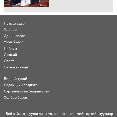
Хөшөө бүтсэн түүхийг өгүүлэх 7
баримт
Нүүр хуудас
Улс төр
Хөвсгөл нуурын лусыг тахих төрийн
тахилгын ёслол боллоо
Эдийн засаг
Үзэл бодол
Нийгэм
Дэлхий
Спорт
“Хар жагсаалт”-ын асуудлыг цэгцлэх
Энтертайнмент
чиглэлээр Монголбанкны удирдлагад
30 хоногийн хугацаатай үүрэг өглөө
Бидний тухай
Редакцийн бодлого
Сурталчилгаа байршуулах
Ерөнхий сайд Н.Учрал олимпиадын
Холбоо барих
хүрээнд гарсан зардлыг шийдвэрлэж
өгөхөөр болов
Веб сайтад агуулагдсан мэдээлэл зохиогчийн эрхийн хуулиар