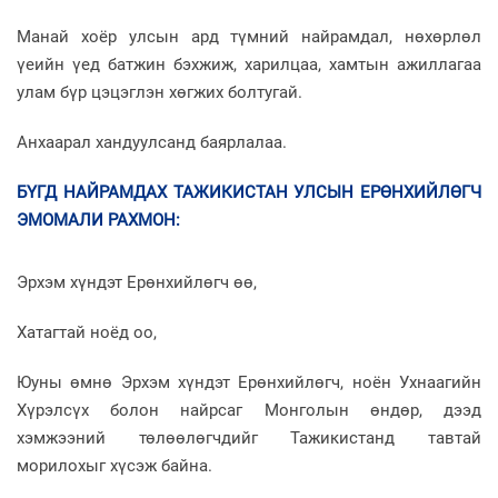
Манай хоёр улсын ард түмний найрамдал, нөхөрлөл
үеийн үед батжин бэхжиж, харилцаа, хамтын ажиллагаа
улам бүр цэцэглэн хөгжих болтугай.
Анхаарал хандуулсанд баярлалаа.
БҮГД НАЙРАМДАХ ТАЖИКИСТАН УЛСЫН ЕРӨНХИЙЛӨГЧ
ЭМОМАЛИ РАХМОН
:
Эрхэм хүндэт Ерөнхийлөгч өө,
Хатагтай ноёд оо,
Юуны өмнө Эрхэм хүндэт Ерөнхийлөгч, ноён Ухнаагийн
Хүрэлсүх болон найрсаг Монголын өндөр, дээд
хэмжээний төлөөлөгчдийг Тажикистанд тавтай
морилохыг хүсэж байна.