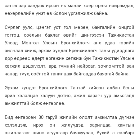
сэтгэлээр хандаж ирсэн нь манай хоёр орны найрамдал,
нөхөрлөлийн үнэт өв болон үргэлжилж байна.
Сүрлэг уулс, цэнгэг уст гол мөрөн, байгалийн онцгой
тогтоц, соёлын баялаг өвийг шингээсэн Тажикистан
Улсад Монгол Улсын Ерөнхийлөгч анх удаа төрийн
айлчлал хийж, эрхэм хүндэт Ерөнхийлөгч таны удирдлага
дор өдрөөс өдөрт өргөжин хөгжиж буй Тажикистан Улсын
хөгжил цэцэглэлт, ард түмний найрсаг, зочломтгой зан
чанар, түүх, соёлтой танилцаж байгаадаа баяртай байна.
Эрхэм хүндэт Ерөнхийлөгч Тантай хийсэн албан ёсны
яриа хэлэлцээ халуун дотно, ажил хэрэгч уур амьсгалд
амжилттай болж өнгөрлөө.
Бид өнгөрсөн 30 гаруй жилийн ололт амжилтаа дүгнэн
хэлэлцэж, ирэх он жилүүдэд харилцаа, хамтын
ажиллагааг шинэ агуулгаар баяжуулан, бүхий л салбарт