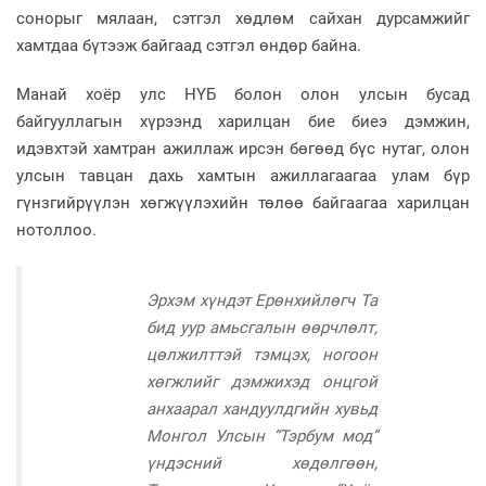
сонорыг мялаан, сэтгэл хөдлөм сайхан дурсамжийг
хамтдаа бүтээж байгаад сэтгэл өндөр байна.
Манай хоёр улс НҮБ болон олон улсын бусад
байгууллагын хүрээнд харилцан бие биеэ дэмжин,
идэвхтэй хамтран ажиллаж ирсэн бөгөөд бүс нутаг, олон
улсын тавцан дахь хамтын ажиллагаагаа улам бүр
гүнзгийрүүлэн хөгжүүлэхийн төлөө байгаагаа харилцан
нотоллоо.
Эрхэм хүндэт Ерөнхийлөгч Та
бид уур амьсгалын өөрчлөлт,
цөлжилттэй тэмцэх, ногоон
хөгжлийг дэмжихэд онцгой
анхаарал хандуулдгийн хувьд
Монгол Улсын “Тэрбум мод”
үндэсний хөдөлгөөн,