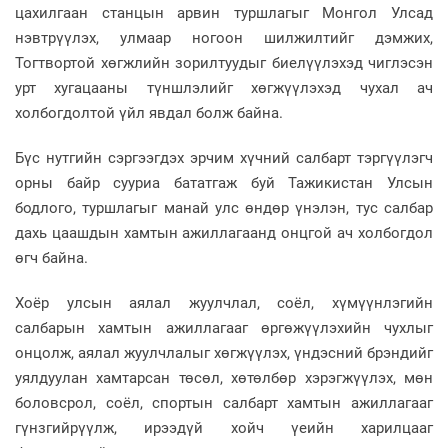
цахилгаан станцын арвин туршлагыг Монгол Улсад
нэвтрүүлэх, улмаар ногоон шилжилтийг дэмжих,
Тогтвортой хөгжлийн зорилтуудыг биелүүлэхэд чиглэсэн
урт хугацааны түншлэлийг хөгжүүлэхэд чухал ач
холбогдолтой үйл явдал болж байна.
Бүс нутгийн сэргээгдэх эрчим хүчний салбарт тэргүүлэгч
орны байр сууриа бататгаж буй Тажикистан Улсын
бодлого, туршлагыг манай улс өндөр үнэлэн, тус салбар
дахь цаашдын хамтын ажиллагаанд онцгой ач холбогдол
өгч байна.
Хоёр улсын аялал жуулчлал, соёл, хүмүүнлэгийн
салбарын хамтын ажиллагааг өргөжүүлэхийн чухлыг
онцолж, аялал жуулчлалыг хөгжүүлэх, үндэсний брэндийг
уялдуулан хамтарсан төсөл, хөтөлбөр хэрэгжүүлэх, мөн
боловсрол, соёл, спортын салбарт хамтын ажиллагааг
гүнзгийрүүлж, ирээдүй хойч үеийн харилцааг