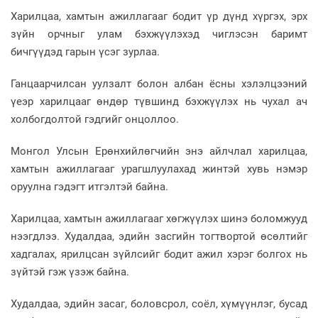
Харилцаа, хамтын ажиллагааг бодит үр дүнд хүргэх, эрх
зүйн орчныг улам бэхжүүлэхэд чиглэсэн баримт
бичгүүдэд гарын үсэг зурлаа.
Ганцаарчилсан уулзалт болон албан ёсны хэлэлцээний
үеэр харилцааг өндөр түвшинд бэхжүүлэх нь чухал ач
холбогдолтой гэдгийг онцоллоо.
Монгол Улсын Ерөнхийлөгчийн энэ айлчлал харилцаа,
хамтын ажиллагааг урагшлуулахад жинтэй хувь нэмэр
оруулна гэдэгт итгэлтэй байна.
Харилцаа, хамтын ажиллагааг хөгжүүлэх шинэ боломжууд
нээгдлээ. Худалдаа, эдийн засгийн тогтвортой өсөлтийг
хадгалах, ярилцсан зүйлсийг бодит ажил хэрэг болгох нь
зүйтэй гэж үзэж байна.
Худалдаа, эдийн засаг, боловсрол, соёл, хүмүүнлэг, бусад