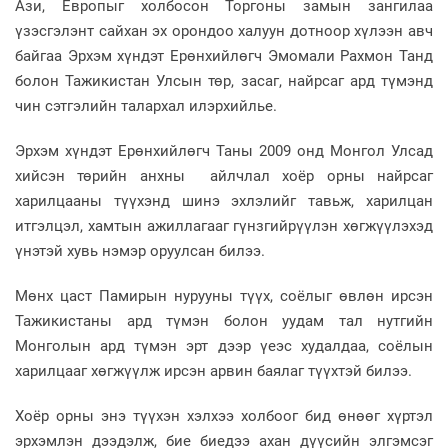
Ази, Европыг холбосон Торгоны замын зангилаа
үзэсгэлэнт сайхан эх орондоо халуун дотноор хүлээн авч
байгаа Эрхэм хүндэт Ерөнхийлөгч Эмомали Рахмон Танд
болон Тажикистан Улсын төр, засаг, найрсаг ард түмэнд
чин сэтгэлийн талархал илэрхийлье.
Эрхэм хүндэт Ерөнхийлөгч Таны 2009 онд Монгол Улсад
хийсэн төрийн анхны айлчлал хоёр орны найрсаг
харилцааны түүхэнд шинэ эхлэлийг тавьж, харилцан
итгэлцэл, хамтын ажиллагааг гүнзгийрүүлэн хөгжүүлэхэд
үнэтэй хувь нэмэр оруулсан билээ.
Мөнх цаст Памирын нурууны түүх, соёлыг өвлөн ирсэн
Тажикистаны ард түмэн болон уудам тал нутгийн
Монголын ард түмэн эрт дээр үеэс худалдаа, соёлын
харилцааг хөгжүүлж ирсэн арвин баялаг түүхтэй билээ.
Хоёр орны энэ түүхэн хэлхээ холбоог бид өнөөг хүртэл
эрхэмлэн дээдэлж, бие биедээ ахан дүүсийн элгэмсэг