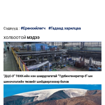
#Ерөнхийлөгч
#Гадаад харилцаа
Сэдвүүд :
ХОЛБООТОЙ
МЭДЭЭ
"ДЦС-3” ТӨХК-ийн нэн шаардлагатай “Турбингенератор-5”-ын
шинэчлэлийн төсвийг шийдвэрлэхээр болов