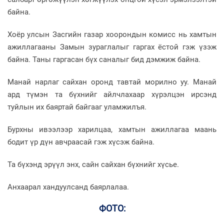
байна.
Хоёр улсын Засгийн газар хоорондын комисс нь хамтын
ажиллагааны Замын зураглалыг гаргах ёстой гэж үзэж
байна. Таны гаргасан бүх саналыг бид дэмжиж байна.
Манай нарлаг сайхан оронд тавтай морилно уу. Манай
ард түмэн та бүхнийг айлчлахаар хүрэлцэн ирсэнд
туйлын их баяртай байгааг уламжилъя.
Бурхны ивээлээр харилцаа, хамтын ажиллагаа маань
бодит үр дүн авчраасай гэж хүсэж байна.
Та бүхэнд эрүүл энх, сайн сайхан бүхнийг хүсье.
Анхаарал хандуулсанд баярлалаа.
ФОТО: