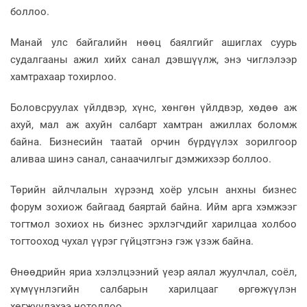
боллоо.
Манай улс байгалийн нөөц баялгийг ашиглах суурь
судалгааны ажил хийх санал дэвшүүлж, энэ чиглэлээр
хамтрахаар тохирлоо.
Боловсруулах үйлдвэр, хүнс, хөнгөн үйлдвэр, хөдөө аж
ахуй, мал аж ахуйн салбарт хамтран ажиллах боломж
байна. Бизнесийн таатай орчин бүрдүүлэх зорилгоор
аливаа шинэ санал, санаачилгыг дэмжихээр боллоо.
Төрийн айлчлалын хүрээнд хоёр улсын анхны бизнес
форум зохиож байгаад баяртай байна. Ийм арга хэмжээг
тогтмол зохиох нь бизнес эрхлэгчдийг харилцаа холбоо
тогтооход чухал үүрэг гүйцэтгэнэ гэж үзэж байна.
Өнөөдрийн яриа хэлэлцээний үеэр аялал жуулчлал, соёл,
хүмүүнлэгийн салбарын харилцааг өргөжүүлэн
хөгжүүлэхээ нотоллоо.