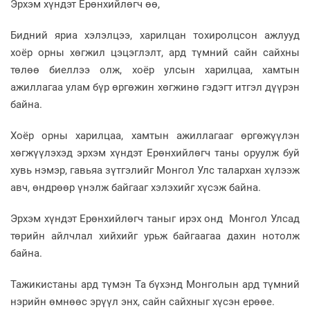
Эрхэм хүндэт Ерөнхийлөгч өө,
Бидний яриа хэлэлцээ, харилцан тохиролцсон ажлууд
хоёр орны хөгжил цэцэглэлт, ард түмний сайн сайхны
төлөө биеллээ олж, хоёр улсын харилцаа, хамтын
ажиллагаа улам бүр өргөжин хөгжинө гэдэгт итгэл дүүрэн
байна.
Хоёр орны харилцаа, хамтын ажиллагааг өргөжүүлэн
хөгжүүлэхэд эрхэм хүндэт Ерөнхийлөгч таны оруулж буй
хувь нэмэр, гавьяа зүтгэлийг Монгол Улс талархан хүлээж
авч, өндрөөр үнэлж байгааг хэлэхийг хүсэж байна.
Эрхэм хүндэт Ерөнхийлөгч таныг ирэх онд Монгол Улсад
төрийн айлчлал хийхийг урьж байгаагаа дахин нотолж
байна.
Тажикистаны ард түмэн Та бүхэнд Монголын ард түмний
нэрийн өмнөөс эрүүл энх, сайн сайхныг хүсэн ерөөе.