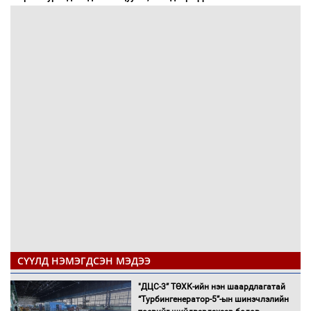
СҮҮЛД НЭМЭГДСЭН МЭДЭЭ
"ДЦС-3” ТӨХК-ийн нэн шаардлагатай
“Турбингенератор-5”-ын шинэчлэлийн