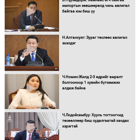
Б.Пүрэвдорж: Яамнаас өгч байгаа
импортын зөвшөөрөлд чинь авлигал
байгаа юм биш үү
Засгийн газрын ээлжит хуралдаан
болж байна
Н.Алтанхуяг: Зураг төслөөс авлигал
эхэлдэг
Автомашинд улсын дугаарын тэгш,
сондгойгоор шатахуун олгоно
Ч.Номин:Жилд 2-3 өдрийг амралт
болгосноор 1 хувийн бүтээмжээ
алдаж байна
Бага орлоготой иргэдийн орлогод
татвар ногдуулахгүй байх эрх зүйн
орчныг бүрдүүллээ
Ч.Лодойсамбуу: Хууль тогтоогчид
төсөөллөөр биш судалгаатай хандах
хэрэгтэй