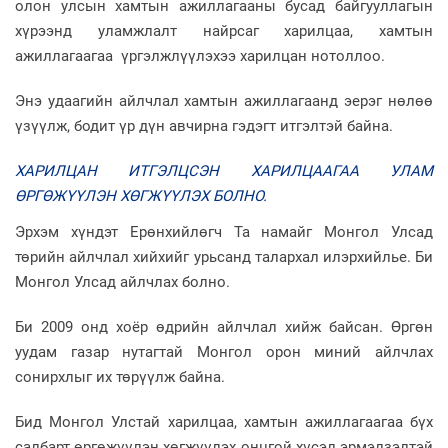
олон улсын хамтын ажиллагааны бусад байгууллагын
хүрээнд уламжлалт найрсаг харилцаа, хамтын
ажиллагаагаа үргэлжлүүлэхээ харилцан нотоллоо.
Энэ удаагийн айлчлал хамтын ажиллагаанд эерэг нөлөө
үзүүлж, бодит үр дүн авчирна гэдэгт итгэлтэй байна.
ХАРИЛЦАН ИТГЭЛЦСЭН ХАРИЛЦААГАА УЛАМ
ӨРГӨЖҮҮЛЭН ХӨГЖҮҮЛЭХ БОЛНО.
Эрхэм хүндэт Ерөнхийлөгч Та намайг Монгол Улсад
төрийн айлчлал хийхийг урьсанд талархал илэрхийлье. Би
Монгол Улсад айлчлах болно.
Би 2009 онд хоёр өдрийн айлчлал хийж байсан. Өргөн
уудам газар нутагтай Монгол орон миний айлчлах
сонирхлыг их төрүүлж байна.
Бид Монгол Улстай харилцаа, хамтын ажиллагаагаа бүх
салбарт өргөжүүлэн хөгжүүлэх онцгой хүсэл эрмэлзэлтэй