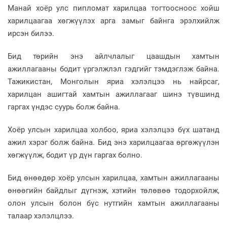
Манай хоёр улс пипломат харилцаа тогтоосноос хойш
харилцаагаа хөгжүүлэх арга замыг байнга эрэлхийлж
ирсэн билээ.
Бид төрийн энэ айлчлалыг цаашдын хамтын
ажиллагааны бодит үргэлжлэл гэдгийг тэмдэглэж байна.
Тажикистан, Монголын яриа хэлэлцээ нь найрсаг,
харилцан ашигтай хамтын ажиллагааг шинэ түвшинд
гаргах үндэс суурь болж байна.
Хоёр улсын харилцаа холбоо, яриа хэлэлцээ бүх шатанд
ажил хэрэг болж байна. Бид энэ харилцаагаа өргөжүүлэн
хөгжүүлж, бодит үр дүн гаргах болно.
Бид өнөөдөр хоёр улсын харилцаа, хамтын ажиллагааны
өнөөгийн байдлыг дүгнэж, хэтийн төлөвөө тодорхойлж,
олон улсын болон бүс нутгийн хамтын ажиллагааны
талаар хэлэлцлээ.