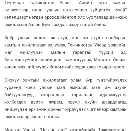
Түүнчлэн Тажикистан Улсыг “Азийн авто замын
сүлжээгээр олон улсын автотээвэр гүйцэтгэх тухай”
хэлэлцээрт нэгдэн ороход Монгол Улс бүх талаар дэмжиж
ажиллахад бэлэн буйг тэмдэглэхэд таатай байна.
Хоёр улсын хөдөө аж ахуй, мал аж ахуйн салбарын
хамтын ажиллагааг эхлүүлж, Тажикистан Улсад үржлийн
мал нийлүүлэх, малын гаралтай түүхий эд,
бүтээгдэхүүний солилцоог нэмэгдүүлэх, Монгол Улсаас
халал мах нийлүүлэх боломжийг судлахаар тохиролцлоо.
Энэхүү хамтын ажиллагааг улам бүр гүнзгийрүүлэх
хүрээнд хоёр улсын мал эмнэлэг, мал аж ахуйн
байгууллагууд хоорондын харилцааг идэвхжүүлж,
холбогдох дүрэм журам, эрүүл ахуйн шаардлагад
нийцүүлэн эрх зүйн орчныг бүрдүүлэх чиглэлээр хамтран
ажиллахаар санал нэгдлээ.
Монгол Улсын “Цагаан алт” хөтөлбөрийг Тажикистаны