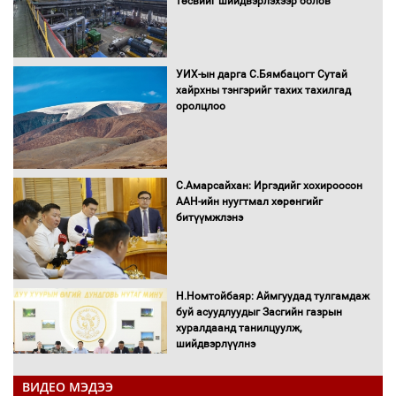
төсвийг шийдвэрлэхээр болов
УИХ-ын дарга С.Бямбацогт Сутай
хайрхны тэнгэрийг тахих тахилгад
оролцлоо
С.Амарсайхан: Иргэдийг хохироосон
ААН-ийн нуугтмал хөрөнгийг
битүүмжлэнэ
Н.Номтойбаяр: Аймгуудад тулгамдаж
буй асуудлуудыг Засгийн газрын
хуралдаанд танилцуулж,
шийдвэрлүүлнэ
ВИДЕО МЭДЭЭ
С.Бямбацогт Зүүн Азийн