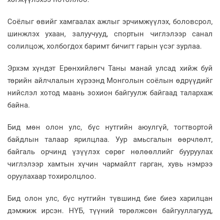
Соёлыг өвийг хамгаалах ажлыг эрчимжүүлэх, боловсрол,
шинжлэх ухаан, залуучууд, спортын чиглэлээр санал
солилцож, холбогдох баримт бичигт гарын үсэг зурлаа.
Эрхэм хүндэт Ерөнхийлөгч Таны манай улсад хийж буй
төрийн айлчлалын хүрээнд Монголын соёлын өдрүүдийг
нийслэл хотод маань зохион байгуулж байгаад талархаж
байна.
Бид мөн олон улс, бүс нутгийн аюулгүй, тогтвортой
байдлын талаар ярилцлаа. Уур амьсгалын өөрчлөлт,
байгаль орчинд үзүүлэх сөрөг нөлөөллийг бууруулах
чиглэлээр хамтын хүчин чармайлт гарган, хувь нэмрээ
оруулахаар тохиролцлоо.
Бид олон улс, бүс нутгийн түвшинд бие биеэ харилцан
дэмжиж ирсэн. НҮБ, түүний төрөлжсөн байгууллагууд,