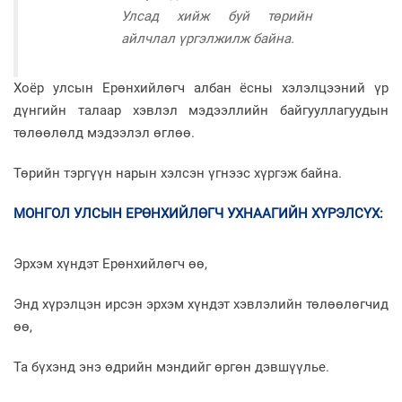
Улсад хийж буй төрийн
айлчлал үргэлжилж байна.
Хоёр улсын Ерөнхийлөгч албан ёсны хэлэлцээний үр
дүнгийн талаар хэвлэл мэдээллийн байгууллагуудын
төлөөлөлд мэдээлэл өглөө.
Төрийн тэргүүн нарын хэлсэн үгнээс хүргэж байна.
МОНГОЛ УЛСЫН ЕРӨНХИЙЛӨГЧ УХНААГИЙН ХҮРЭЛСҮХ
:
Эрхэм хүндэт Ерөнхийлөгч өө,
Энд хүрэлцэн ирсэн эрхэм хүндэт хэвлэлийн төлөөлөгчид
өө,
Та бүхэнд энэ өдрийн мэндийг өргөн дэвшүүлье.