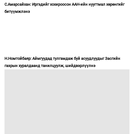
С.Амарсайхан: Иргэдийг хохироосон ААН-ийн нуугтмал хөрөнгийг
битүүмжлэнэ
Н.Номтойбаяр: Аймгуудад тулгамдаж буй асуудлуудыг Засгийн
газрын хуралдаанд танилцуулж, шийдвэрлүүлнэ