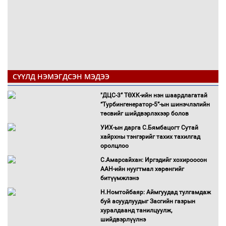
СҮҮЛД НЭМЭГДСЭН МЭДЭЭ
"ДЦС-3” ТӨХК-ийн нэн шаардлагатай
“Турбингенератор-5”-ын шинэчлэлийн
төсвийг шийдвэрлэхээр болов
УИХ-ын дарга С.Бямбацогт Сутай
хайрхны тэнгэрийг тахих тахилгад
оролцлоо
С.Амарсайхан: Иргэдийг хохироосон
ААН-ийн нуугтмал хөрөнгийг
битүүмжлэнэ
Н.Номтойбаяр: Аймгуудад тулгамдаж
буй асуудлуудыг Засгийн газрын
хуралдаанд танилцуулж,
шийдвэрлүүлнэ