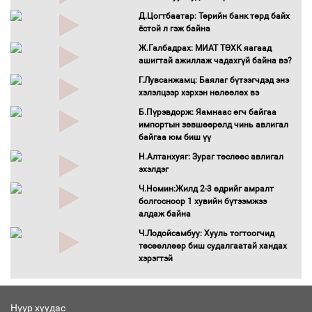
болж байна
Д.Цогтбаатар: Төрийн банк төрд байх
Автомашинд улсын дугаарын тэгш,
ёстой л гэж байна
сондгойгоор шатахуун олгоно
Ж.Галбадрах: МИАТ ТӨХК яагаад
Бага орлоготой иргэдийн орлогод
ашигтай ажиллаж чадахгүй байна вэ?
татвар ногдуулахгүй байх эрх зүйн
Г.Лувсанжамц: Баялаг бүтээгчдэд энэ
орчныг бүрдүүллээ
хэлэлцээр хэрхэн нөлөөлөх вэ
Хөшөө бүтсэн түүхийг өгүүлэх 7
Б.Пүрэвдорж: Яамнаас өгч байгаа
баримт
импортын зөвшөөрөлд чинь авлигал
Хөвсгөл нуурын лусыг тахих төрийн
байгаа юм биш үү
тахилгын ёслол боллоо
Н.Алтанхуяг: Зураг төслөөс авлигал
“Хар жагсаалт”-ын асуудлыг цэгцлэх
эхэлдэг
чиглэлээр Монголбанкны удирдлагад
Ч.Номин:Жилд 2-3 өдрийг амралт
30 хоногийн хугацаатай үүрэг өглөө
болгосноор 1 хувийн бүтээмжээ
Ерөнхий сайд Н.Учрал олимпиадын
алдаж байна
хүрээнд гарсан зардлыг шийдвэрлэж
Ч.Лодойсамбуу: Хууль тогтоогчид
өгөхөөр болов
төсөөллөөр биш судалгаатай хандах
Энэ намар 1-6 дугаар ангийн
хэрэгтэй
хүүхдүүдэд сургуулийн автобус
үйлчилнэ
Аймгуудад баригдаж буй ДЦС-ын
Нүүр хуудас
төслийг үргэлжүүлэх чиглэл өглөө