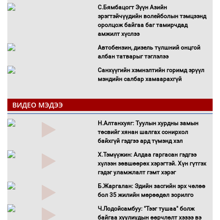
С.Бямбацогт Зүүн Азийн
эрэгтэйчүүдийн волейболын тэмцээнд
оролцож байгаа баг тамирчдад
амжилт хүслээ
Автобензин, дизель түлшний онцгой
албан татварыг тэглэлээ
Санхүүгийн хэмнэлтийн горимд эрүүл
мэндийн салбар хамаарахгүй
Нөөцийн махны худалдаа,
борлуулалтыг нээлттэй ил тод
ВИДЕО МЭДЭЭ
болгоно
Н.Алтанхуяг: Туулын хурдны замын
Монгол Улс “COP17”-д “Тал хээрийн
төсвийг хянан шалгах сонирхол
төлөвлөгөө”-гөө танилцуулна
байхгүй гэдгээ ард түмэнд хэл
16 төрлийн эмийг нэг эх үүсвэрээс
Х.Тэмүүжин: Алдаа гаргасан гэдгээ
худалдан авах журмыг баталлаа
хүлээн зөвшөөрөх хэрэгтэй. Хүн гүтгэх
Бүх шатанд хэмнэлтийн горимд
гэдэг уламжлалт гэмт хэрэг
шилжиж, найр наадам, зөвлөгөөн,
Б.Жаргалан: Эдийн засгийн эрх чөлөө
гадаад томилолтыг хориглолоо
бол 35 жилийн мөрөөдөл зорилго
Сайд нар төсвөө хэрхэн зарцуулах вэ?
Ч.Лодойсамбуу: "Тээг тушаа" болж
Засгийн газрын ээлжит хуралдаан
байгаа хуулиудын өөрчлөлт хэзээ вэ