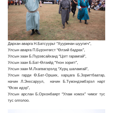
Дархан аварга Н.Батсуурьт “Хууринан шуугигч”,
Улсын аварга П.Бүрэнтөгст “Өлзий бадрах”,
Улсын заан Б.Пүрэвсайханд “Цогт гарамгай”,
Улсын заан Б.Бат-Өлзийд “Үнэн зоригт”,
Улсын заан М.Лхагвагэрэлд “Хурц шаламгай”,
Улсын гарди Ө.Бат-Орших, харцага Б.Зоригтбаатар,
начин Л.Энхсаруул, начин Б.Түмэндэмбэрэл нарт
“Өсөх идэр”,
Улсын арслан Б.Орхонбаярт “Улам нэмэх” чимэг тус
тус олголоо.