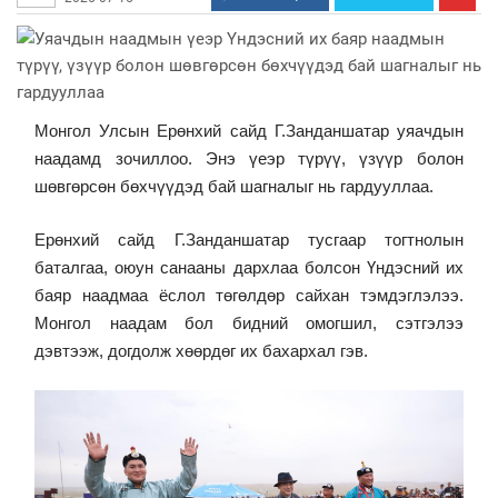
Монгол Улсын Ерөнхий сайд Г.Занданшатар уяачдын
наадамд зочиллоо. Энэ үеэр түрүү, үзүүр болон
шөвгөрсөн бөхчүүдэд бай шагналыг нь гардууллаа.
Ерөнхий сайд Г.Занданшатар тусгаар тогтнолын
баталгаа, оюун санааны дархлаа болсон Үндэсний их
баяр наадмаа ёслол төгөлдөр сайхан тэмдэглэлээ.
Монгол наадам бол бидний омогшил, сэтгэлээ
дэвтээж, догдолж хөөрдөг их бахархал гэв.