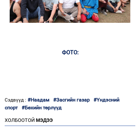
ФОТО:
#Наадам
#Засгийн газар
#Үндэсний
Сэдвүүд :
спорт
#Бөхийн төрлүүд
ХОЛБООТОЙ
МЭДЭЭ