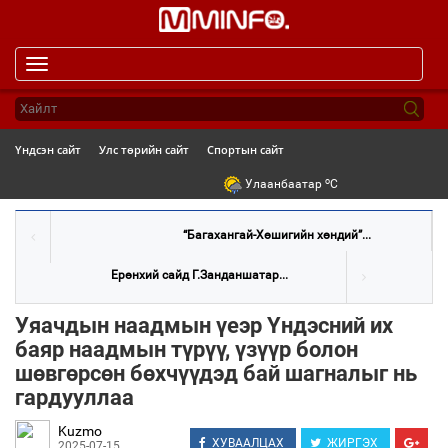
Toggle
navigation
Үндсэн сайт
Улс төрийн сайт
Спортын сайт
o
Улаанбаатар
C
“Багахангай-Хөшигийн хөндий”...
Ерөнхий сайд Г.Занданшатар...
Уяачдын наадмын үеэр Үндэсний их
баяр наадмын түрүү, үзүүр болон
шөвгөрсөн бөхчүүдэд бай шагналыг нь
гардууллаа
Kuzmo
ХУВААЛЦАХ
ЖИРГЭХ
2025-07-15