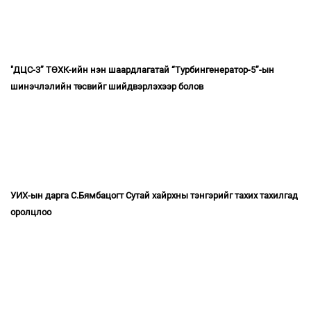
"ДЦС-3” ТӨХК-ийн нэн шаардлагатай “Турбингенератор-5”-ын
шинэчлэлийн төсвийг шийдвэрлэхээр болов
УИХ-ын дарга С.Бямбацогт Сутай хайрхны тэнгэрийг тахих тахилгад
оролцлоо