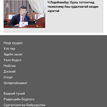
Ч.Лодойсамбуу: Хууль тогтоогчид
шилжиж, найр наадам, зөвлөгөөн,
төсөөллөөр биш судалгаатай хандах
гадаад томилолтыг хориглолоо
хэрэгтэй
Сайд нар төсвөө хэрхэн зарцуулах вэ?
Нүүр хуудас
Улс төр
Эдийн засаг
Засгийн газрын ээлжит хуралдаан
болж байна
Үзэл бодол
Нийгэм
Дэлхий
Спорт
Энтертайнмент
Автомашинд улсын дугаарын тэгш,
сондгойгоор шатахуун олгоно
Бидний тухай
Редакцийн бодлого
Сурталчилгаа байршуулах