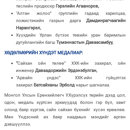
төслийн продюсер
Гэрэлийн Агааноров,
“Алтан жолоо” группийн гадаад харилцаа,
ложистикийн газрын дарга
Дамдинрагчаагийн
Нарангэрэл,
Хүүхдийн Урлан бүтээх төвийн уран баримлын
дугуйлангийн багш
Түмэннастын Даваасамбуу,
ХӨДӨЛМӨРИЙН ХҮНДЭТ МЕДАЛИАР
:
“
Сайхан ойн төлөө” ХХК-ийн захирал, ойн
инженер
Даваадоржийн Эрдэнэбулган,
“Арвайн үндэс” ХХК-ийн гүйцэтгэх
захирал
Батсайханы Эрболд
нарыг шагналаа.
Монгол Улсын Ерөнхийлөгч У.Хүрэлсүх төрийн дээд цол,
одон, медаль хүртсэн эрхмүүдэд болон гэр бүл, хамт
олонд баяр хүргэж, сайн сайхан бүхнийг хүсэн ерөөлөө.
Мөн Үндэсний их баяр наадмын мэндийг өргөн
дэвшүүллээ.