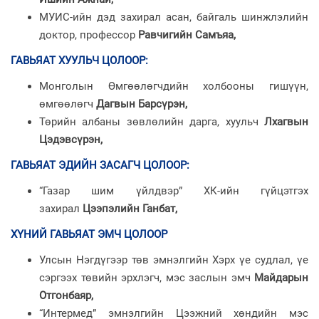
МУИС-ийн дэд захирал асан, байгаль шинжлэлийн
доктор, профессор
Равчигийн Самъяа,
ГАВЬЯАТ ХУУЛЬЧ ЦОЛООР
:
Монголын Өмгөөлөгчдийн холбооны гишүүн,
өмгөөлөгч
Дагвын Барсүрэн,
Төрийн албаны зөвлөлийн дарга, хуульч
Лхагвын
Цэдэвсүрэн,
ГАВЬЯАТ ЭДИЙН ЗАСАГЧ ЦОЛООР
:
“Газар шим үйлдвэр” ХК-ийн гүйцэтгэх
захирал
Цээпэлийн Ганбат,
ХҮНИЙ ГАВЬЯАТ ЭМЧ ЦОЛООР
Улсын Нэгдүгээр төв эмнэлгийн Хэрх үе судлал, үе
сэргээх төвийн эрхлэгч, мэс заслын эмч
Майдарын
Отгонбаяр,
“Интермед” эмнэлгийн Цээжний хөндийн мэс