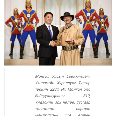
Монгол Улсын Ерөнхийлөгч
Ухнаагийн Хүрэлсүрх Тулгар
төрийн 2234, Их Монгол Улс
байгуулагдсаны 819,
Үндэсний эрх чөлөө, тусгаар
тогтнолоо сэргээн
мандуулсны 114, Ардын