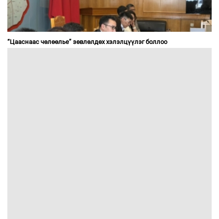
“Цааснаас чөлөөлье” зөвлөлдөх хэлэлцүүлэг боллоо