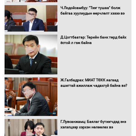
Ч.Лодойсамбуу: "Тээг тушаа" болж
Н.Номтойбаяр: Аймгуудад тулгамдаж
байгаа хуулиудын өөрчлөлт хэзээ вэ
буй асуудлуудыг Засгийн газрын
хуралдаанд танилцуулж,
шийдвэрлүүлнэ
Д.Цогтбаатар: Төрийн банк төрд байх
ёстой л гэж байна
С.Бямбацогт Зүүн Азийн
эрэгтэйчүүдийн волейболын тэмцээнд
оролцож байгаа баг тамирчдад
амжилт хүслээ
Ж.Галбадрах: МИАТ ТӨХК яагаад
ашигтай ажиллаж чадахгүй байна вэ?
Автобензин, дизель түлшний онцгой
албан татварыг тэглэлээ
Г.Лувсанжамц: Баялаг бүтээгчдэд энэ
Санхүүгийн хэмнэлтийн горимд эрүүл
хэлэлцээр хэрхэн нөлөөлөх вэ
мэндийн салбар хамаарахгүй