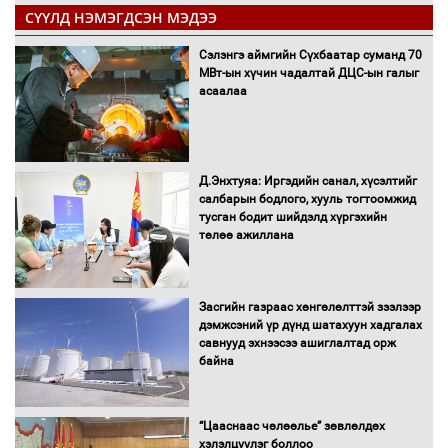
СҮҮЛД НЭМЭГДСЭН МЭДЭЭ
Сэлэнгэ аймгийн Сүхбаатар суманд 70
МВт-ын хүчин чадалтай ДЦС-ын галыг
асаалаа
Д.Энхтуяа: Иргэдийн санал, хүсэлтийг
салбарын бодлого, хууль тогтоомжид
тусган бодит шийдэлд хүргэхийн
төлөө ажиллана
Засгийн газраас хөнгөлөлттэй зээлээр
дэмжсэний үр дүнд шатахуун хадгалах
савнууд эхнээсээ ашиглалтад орж
байна
“Цааснаас чөлөөлье” зөвлөлдөх
хэлэлцүүлэг боллоо