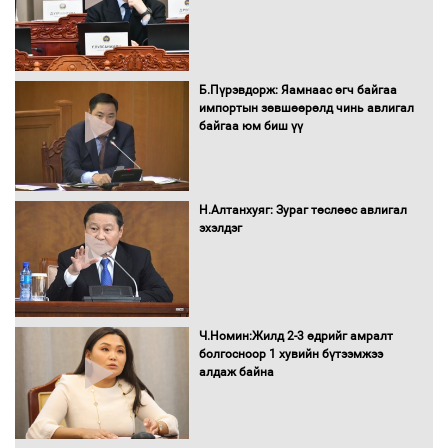
Нөөцийн махны худалдаа,
Б.Пүрэвдорж: Яамнаас өгч байгаа
борлуулалтыг нээлттэй ил тод
импортын зөвшөөрөлд чинь авлигал
болгоно
байгаа юм биш үү
Монгол Улс “COP17”-д “Тал хээрийн
Н.Алтанхуяг: Зураг төслөөс авлигал
төлөвлөгөө”-гөө танилцуулна
эхэлдэг
16 төрлийн эмийг нэг эх үүсвэрээс
Ч.Номин:Жилд 2-3 өдрийг амралт
худалдан авах журмыг баталлаа
болгосноор 1 хувийн бүтээмжээ
алдаж байна
Бүх шатанд хэмнэлтийн горимд