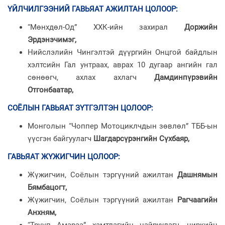
ҮЙЛЧИЛГЭЭНИЙ ГАВЬЯАТ АЖИЛТАН ЦОЛООР
:
“Мөнхдөл-Од” ХХК-ийн захирал
Доржийн
Эрдэнэчимэг,
Нийслэлийн Чингэлтэй дүүргийн Онцгой байдлын
хэлтсийн Гал унтраах, аврах 10 дугаар ангийн гал
сөнөөгч, ахлах ахлагч
Дамдинпүрэвийн
Отгонбаатар,
СОЁЛЫН ГАВЬЯАТ ЗҮТГЭЛТЭН ЦОЛООР
:
Монголын “Чоппер Мотоциклчдын зөвлөл” ТББ-ын
үүсгэн байгуулагч
Шагдарсүрэнгийн Сүхбаяр,
ГАВЬЯАТ ЖҮЖИГЧИН ЦОЛООР
:
Жүжигчин, Соёлын тэргүүний ажилтан
Дашнямын
Бямбацогт,
Жүжигчин, Соёлын тэргүүний ажилтан
Рагчаагийн
Анхням,