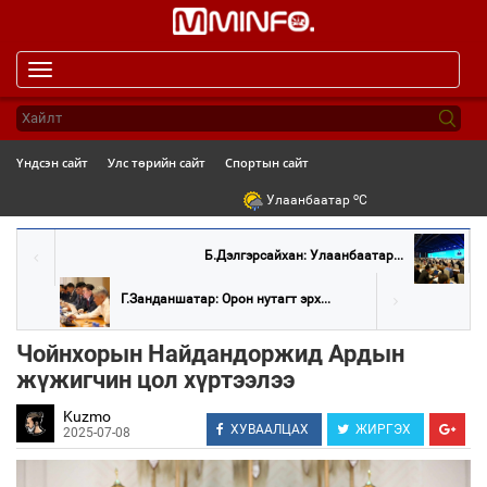
Toggle
navigation
Үндсэн сайт
Улс төрийн сайт
Спортын сайт
o
Улаанбаатар
C
Б.Дэлгэрсайхан: Улаанбаатар...
Г.Занданшатар: Орон нутагт эрх...
Чойнхорын Найдандоржид Ардын
жүжигчин цол хүртээлээ
Kuzmo
ХУВААЛЦАХ
ЖИРГЭХ
2025-07-08