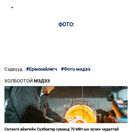
ФОТО:
#Ерөнхийлөгч
#Фото мэдээ
Сэдвүүд :
ХОЛБООТОЙ
МЭДЭЭ
Сэлэнгэ аймгийн Сүхбаатар суманд 70 МВт-ын хүчин чадалтай