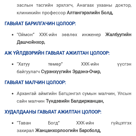
заслын тасгийн эрхлэгч, Анагаах ухааны доктор,
клиникийн профессор
Алтангэрэлийн Болд,
ГАВЬЯАТ БАРИЛГАЧИН ЦОЛООР
:
“Оймон” ХХК-ийн зөвлөх инженер
Жалбуугийн
Дашчойнхор,
АЖ ҮЙЛДВЭРИЙН ГАВЬЯАТ АЖИЛТАН ЦОЛООР:
“Хатуу төмөр” ХХК-ийн үүсгэн
байгуулагч
Сүрэнхүүгийн Эрдэнэ-Очир,
ГАВЬЯАТ МАЛЧИН ЦОЛООР
:
Архангай аймгийн Батцэнгэл сумын малчин, Улсын
сайн малчин
Түндэвийн Балдиржанцан,
ХУДАЛДААНЫ ГАВЬЯАТ АЖИЛТАН ЦОЛООР
:
“Таван Богд” ХХК-ийн гүйцэтгэх
захирал
Жанцанхорлоогийн Барсболд,