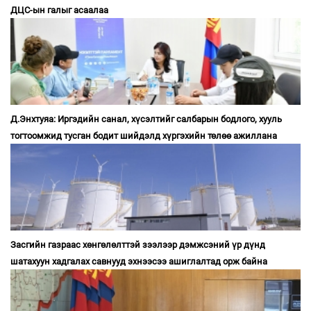
ДЦС-ын галыг асаалаа
Д.Энхтуяа: Иргэдийн санал, хүсэлтийг салбарын бодлого, хууль
тогтоомжид тусган бодит шийдэлд хүргэхийн төлөө ажиллана
Засгийн газраас хөнгөлөлттэй зээлээр дэмжсэний үр дүнд
шатахуун хадгалах савнууд эхнээсээ ашиглалтад орж байна