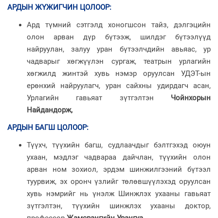
АРДЫН ЖҮЖИГЧИН ЦОЛООР
:
Ард түмний сэтгэлд хоногшсон тайз, дэлгэцийн
олон арван дүр бүтээж, шилдэг бүтээлүүд
найруулан, залуу уран бүтээлчдийн авьяас, ур
чадварыг хөгжүүлэн сургаж, театрын урлагийн
хөгжилд жинтэй хувь нэмэр оруулсан УДЭТ-ын
ерөнхий найруулагч, уран сайхны удирдагч асан,
Урлагийн гавьяат зүтгэлтэн
Чойнхорын
Найдандорж,
АРДЫН БАГШ ЦОЛООР
:
Түүхч, түүхийн багш, судлаачдыг бэлтгэхэд оюун
ухаан, мэдлэг чадвараа дайчлан, түүхийн олон
арван ном зохиол, эрдэм шинжилгээний бүтээл
туурвиж, эх оронч үзлийг төлөвшүүлэхэд оруулсан
хувь нэмрийг нь үнэлж Шинжлэх ухааны гавьяат
зүтгэлтэн, түүхийн шинжлэх ухааны доктор,