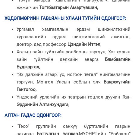
“Трүүп Амараа” хамтлагийн найруулагч, циркийн
жүжигчин
Тогтбаатарын Амартүвшин,
ХӨДӨЛМӨРИЙН ГАВЬЯАНЫ УЛААН ТУГИЙН ОДОНГООР:
Ургамал хамгааллын эрдэм шинжилгээний
хүрээлэнгийн эрдэм шинжилгээний ажилтан,
доктор, дэд профессор
Цэндийн Итгэл,
Холын зайн гүйлтийн холбооны тэргүүн, Хэт холын
зайн гүйлтийн дэлхийн аварга
Бямбаагийн
Буджаргал,
“Эх дэлхийн агаар, ус, ногоон төгөл” нийгэмлэгийн
тэргүүн, Монгол Улсын соёлын элч
Баярхүүгийн
Гантогоо,
Үндэсний урлагийн их театрын гоцлол дуучин
Ган-
Эрдэнийн Алтанхундага,
АЛТАН ГАДАС ОДОНГООР
:
“Тэсо” группийн санхүү бүртгэлийн газрын
захирал
Баттулгын Батжав,
МҮОНРТ-ийн “Робокон”