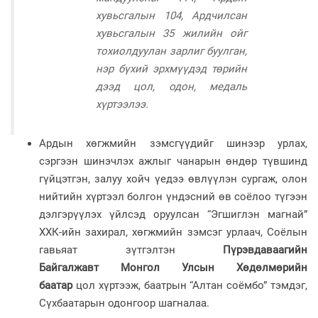
хувьсгалын 104, Ардчилсан
хувьсгалын 35 жилийн ойг
тохиолдуулан зарлиг буулган,
нэр бүхий эрхмүүдэд төрийн
дээд цол, одон, медаль
хүртээлээ.
Ардын хөгжмийн зэмсгүүдийг шинээр урлах,
сэргээн шинэчлэх ажлыг чанарын өндөр түвшинд
гүйцэтгэн, залуу хойч үедээ өвлүүлэн сургаж, олон
нийтийн хүртээл болгон үндэсний өв соёлоо түгээн
дэлгэрүүлэх үйлсэд оруулсан “Эгшиглэн магнай”
ХХК-ийн захирал, хөгжмийн зэмсэг урлаач, Соёлын
гавьяат зүтгэлтэн
Пүрэвдаваагийн
Байгалжавт
Монгол Улсын Хөдөлмөрийн
баатар
цол хүртээж, баатрын “Алтан соёмбо” тэмдэг,
Сүхбаатарын одонгоор шагналаа.