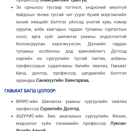
профессор
Жамсрангийн Урангуа,
Эх орныхоо тусгаар тогтнол, үндэсний аюулгүй
байдлын төлөө тусгай чиг үүрэг бүхий мэргэжлийн
хүний нөөцийг бэлтгэх үйлсэд үнэтэй хувь нэмэр
оруулж, алба хаагчдын гардан тулааны сургалтын
онол, арга зүйг шинжлэх ухааны үндэслэлтэй
боловсруулан хэрэгжүүлсэн Дэлхийн гардан
тулааны холбооны дэд ерөнхийлөгч, Дотоод
хэргийн их сургуулийн тусгай тактик, албаны
профессорын судалгааны багийн зөвлөх, Гавьяат
багш, доктор, профессор, цагдаагийн бэлтгэл
хурандаа
Санжхүүгийн Хаянгарваа,
ГАВЬЯАТ БАГШ ЦОЛООР
:
МУИС-ийн Шинжлэх ухааны сургуулийн зөвлөх
профессор
Сүрэнгийн Долгор,
АШУҮИС-ийн Био анагаахын сургуулийн Физик,
мэдээлэл зүйн тэнхимийн профессор
Лувсан-
Ишийн Ажнай,