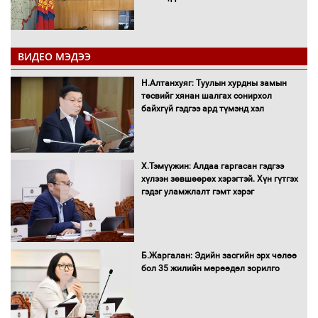
ВИДЕО МЭДЭЭ
Н.Алтанхуяг: Туулын хурдны замын
"ДЦС-3” ТӨХК-ийн нэн шаардлагатай
төсвийг хянан шалгах сонирхол
“Турбингенератор-5”-ын шинэчлэлийн
байхгүй гэдгээ ард түмэнд хэл
төсвийг шийдвэрлэхээр болов
Х.Тэмүүжин: Алдаа гаргасан гэдгээ
УИХ-ын дарга С.Бямбацогт Сутай
хүлээн зөвшөөрөх хэрэгтэй. Хүн гүтгэх
хайрхны тэнгэрийг тахих тахилгад
гэдэг уламжлалт гэмт хэрэг
оролцлоо
Б.Жаргалан: Эдийн засгийн эрх чөлөө
С.Амарсайхан: Иргэдийг хохироосон
бол 35 жилийн мөрөөдөл зорилго
ААН-ийн нуугтмал хөрөнгийг
битүүмжлэнэ