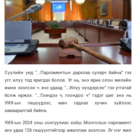
Сүүлийн үед “...Парламентын дархлаа суларч байна” гэх
үгс илүү тод яригдах болов. Уг нь, энэ яриа олон жилийн
өмнө эхэлсэн ч энэ удаад “...Илүү хүндэрсэн” гэх утгатай
болж иржээ. “...Гээндээ ч, гоондоо ч” гэдэг шиг энэ нь
УИХ-ын гишүүдээс, мөн гаднах хүчин зүйлээс
хамааралтай байна.
УИХ-ын 2024 оны сонгуулиас хойш Монголын парламент
анх удаа 126 гишүүнтэйгээр ажиллаж эхэлсэн. Яг нэг жил