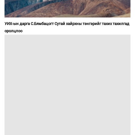
УИХ-ын дарга С.Бямбацогт Сутай хайрхны тэнгэрийг тахих тахилгад
оролцлоо