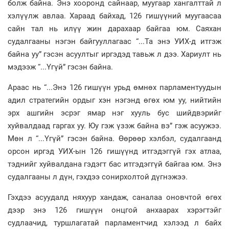
болж байна. Энэ хооронд сайнаар, муугаар хангалттай л
хэлүүлж авлаа. Хараад байхад, 126 гишүүний муугаасаа
сайн тал нь илүү жин дарахаар байгаа юм. Саяхан
судалгааны нэгэн байгууллагаас “...Та энэ УИХ-д итгэж
байна уу” гэсэн асуултыг иргэдэд тавьж л дээ. Хариулт нь
мэдээж “...Үгүй” гэсэн байна.
Араас нь “...Энэ 126 гишүүн урьд өмнөх парламентуудын
адил стратегийн ордыг хэн нэгэнд өгөх юм уу, нийтийн
эрх ашгийн эсрэг ямар нэг хууль бус шийдвэрийг
хуйвалдаад гаргах уу. Юу гэж үзэж байна вэ” гэж асуужээ.
Мөн л “...Үгүй” гэсэн байна. Өөрөөр хэлбэл, судалгаанд
орсон иргэд УИХ-ын 126 гишүүнд итгэдэггүй гэх атлаа,
тэднийг хуйвалдана гэдэгт бас итгэдэггүй байгаа юм. Энэ
судалгааны л дүн, гэхдээ сонирхолтой дүгнэжээ.
Гэхдээ асуудалд няхуур хандаж, саналаа оновчтой өгөх
дээр энэ 126 гишүүн онцгой анхаарах хэрэгтэйг
судлаачид, туршлагатай парламентчид хэлээд л байх