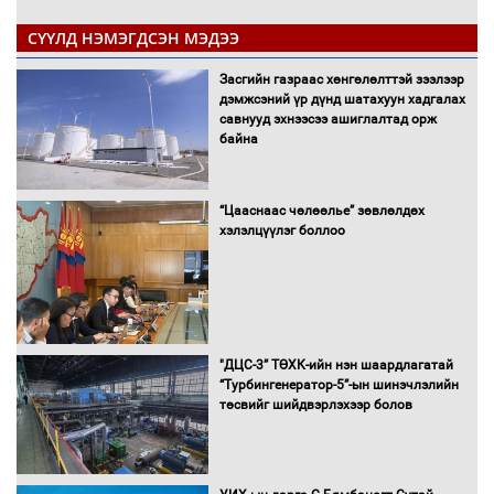
СҮҮЛД НЭМЭГДСЭН МЭДЭЭ
Засгийн газраас хөнгөлөлттэй зээлээр
дэмжсэний үр дүнд шатахуун хадгалах
савнууд эхнээсээ ашиглалтад орж
байна
“Цааснаас чөлөөлье” зөвлөлдөх
хэлэлцүүлэг боллоо
"ДЦС-3” ТӨХК-ийн нэн шаардлагатай
“Турбингенератор-5”-ын шинэчлэлийн
төсвийг шийдвэрлэхээр болов