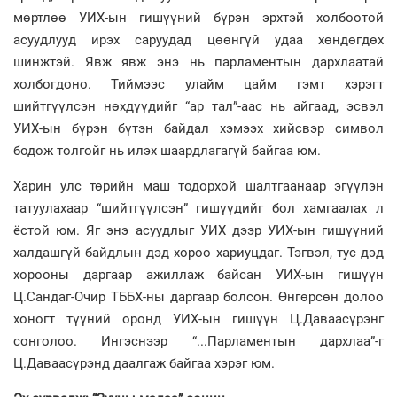
мөртлөө УИХ-ын гишүүний бүрэн эрхтэй холбоотой
асуудлууд ирэх саруудад цөөнгүй удаа хөндөгдөх
шинжтэй. Явж явж энэ нь парламентын дархлаатай
холбогдоно. Тиймээс улайм цайм гэмт хэрэгт
шийтгүүлсэн нөхдүүдийг “ар тал”-аас нь айгаад, эсвэл
УИХ-ын бүрэн бүтэн байдал хэмээх хийсвэр символ
бодож толгойг нь илэх шаардлагагүй байгаа юм.
Харин улс төрийн маш тодорхой шалтгаанаар эгүүлэн
татуулахаар “шийтгүүлсэн” гишүүдийг бол хамгаалах л
ёстой юм. Яг энэ асуудлыг УИХ дээр УИХ-ын гишүүний
халдашгүй байдлын дэд хороо хариуцдаг. Тэгвэл, тус дэд
хорооны даргаар ажиллаж байсан УИХ-ын гишүүн
Ц.Сандаг-Очир ТББХ-ны даргаар болсон. Өнгөрсөн долоо
хоногт түүний оронд УИХ-ын гишүүн Ц.Даваасүрэнг
сонголоо. Ингэснээр “...Парламентын дархлаа”-г
Ц.Даваасүрэнд даалгаж байгаа хэрэг юм.