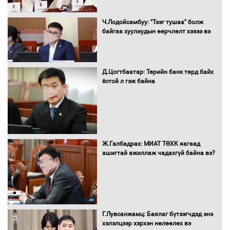
Ч.Лодойсамбуу: "Тээг тушаа" болж
байгаа хуулиудын өөрчлөлт хэзээ вэ
Автобензин, дизель түлшний онцгой
албан татварыг тэглэлээ
Д.Цогтбаатар: Төрийн банк төрд байх
ёстой л гэж байна
Санхүүгийн хэмнэлтийн горимд эрүүл
мэндийн салбар хамаарахгүй
Ж.Галбадрах: МИАТ ТӨХК яагаад
ашигтай ажиллаж чадахгүй байна вэ?
Нөөцийн махны худалдаа,
борлуулалтыг нээлттэй ил тод
болгоно
Г.Лувсанжамц: Баялаг бүтээгчдэд энэ
Монгол Улс “COP17”-д “Тал хээрийн
хэлэлцээр хэрхэн нөлөөлөх вэ
төлөвлөгөө”-гөө танилцуулна