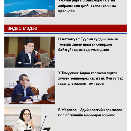
УИХ-ын дарга С.Бямбацогт Сутай
хайрхны тэнгэрийг тахих тахилгад
оролцлоо
ВИДЕО МЭДЭЭ
С.Амарсайхан: Иргэдийг хохироосон
Н.Алтанхуяг: Туулын хурдны замын
ААН-ийн нуугтмал хөрөнгийг
төсвийг хянан шалгах сонирхол
битүүмжлэнэ
байхгүй гэдгээ ард түмэнд хэл
Х.Тэмүүжин: Алдаа гаргасан гэдгээ
Н.Номтойбаяр: Аймгуудад тулгамдаж
хүлээн зөвшөөрөх хэрэгтэй. Хүн гүтгэх
буй асуудлуудыг Засгийн газрын
гэдэг уламжлалт гэмт хэрэг
хуралдаанд танилцуулж,
шийдвэрлүүлнэ
С.Бямбацогт Зүүн Азийн
Б.Жаргалан: Эдийн засгийн эрх чөлөө
эрэгтэйчүүдийн волейболын тэмцээнд
бол 35 жилийн мөрөөдөл зорилго
оролцож байгаа баг тамирчдад
амжилт хүслээ