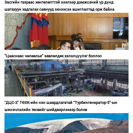
Засгийн газраас хөнгөлөлттэй зээлээр дэмжсэний үр дүнд
шатахуун хадгалах савнууд эхнээсээ ашиглалтад орж байна
“Цааснаас чөлөөлье” зөвлөлдөх хэлэлцүүлэг боллоо
"ДЦС-3” ТӨХК-ийн нэн шаардлагатай “Турбингенератор-5”-ын
шинэчлэлийн төсвийг шийдвэрлэхээр болов