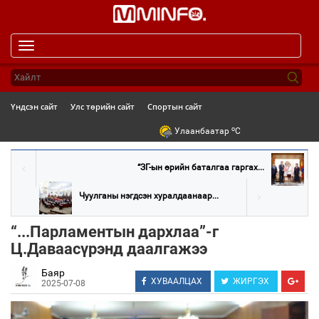
Toggle
navigation
Үндсэн сайт
Улс төрийн сайт
Спортын сайт
o
Улаанбаатар
C
“ЗГ-ын өрийн баталгаа гаргах...
Чуулганы нэгдсэн хуралдаанаар...
“...Парламентын дархлаа”-г
Ц.Даваасүрэнд даалгажээ
Баяр
ХУВААЛЦАХ
ЖИРГЭХ
2025-07-08