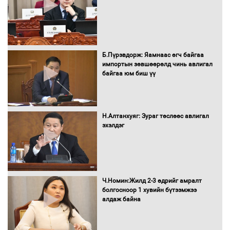
16 төрлийн эмийг нэг эх үүсвэрээс
худалдан авах журмыг баталлаа
Б.Пүрэвдорж: Яамнаас өгч байгаа
импортын зөвшөөрөлд чинь авлигал
байгаа юм биш үү
Бүх шатанд хэмнэлтийн горимд
шилжиж, найр наадам, зөвлөгөөн,
Н.Алтанхуяг: Зураг төслөөс авлигал
гадаад томилолтыг хориглолоо
эхэлдэг
Сайд нар төсвөө хэрхэн зарцуулах вэ?
Ч.Номин:Жилд 2-3 өдрийг амралт
болгосноор 1 хувийн бүтээмжээ
алдаж байна
Засгийн газрын ээлжит хуралдаан