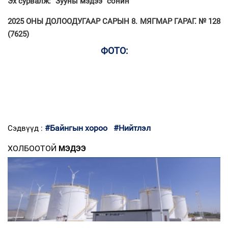
Эх сурвалж: “Зууны мэдээ” сонин
2025 ОНЫ ДОЛООДУГААР САРЫН 8. МЯГМАР ГАРАГ. № 128
(7625)
ФОТО:
#Байнгын хороо
#Нийтлэл
Сэдвүүд :
ХОЛБООТОЙ
МЭДЭЭ