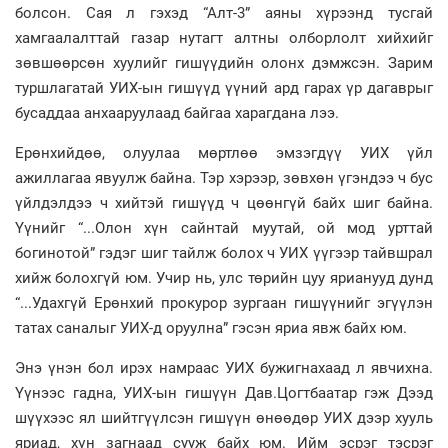
болсон. Сая л гэхэд “Алт-3” аяны хүрээнд тусгай
хамгаалалттай газар нутагт алтны олборлолт хийхийг
зөвшөөрсөн хуулийг гишүүдийн олонх дэмжсэн. Зарим
туршлагатай УИХ-ын гишүүд үүний ард гарах үр дагаврыг
бусаддаа анхааруулаад байгаа харагдана лээ.
Ерөнхийдөө, олуулаа мөртлөө эмзэгдүү УИХ үйл
ажиллагаа явуулж байна. Тэр хэрээр, зөвхөн үгэндээ ч бус
үйлдэлдээ ч хийтэй гишүүд ч цөөнгүй байх шиг байна.
Үүнийг “...Олон хүн сайнтай муутай, ой мод урттай
богинотой” гэдэг шиг тайлж болох ч УИХ үүгээр тайвшрал
хийж болохгүй юм. Учир нь, улс төрийн цуу ярианууд дунд
“...Удахгүй Ерөнхий прокурор зургаан гишүүнийг эгүүлэн
татах саналыг УИХ-д оруулна” гэсэн яриа явж байх юм.
Энэ үнэн бол ирэх намраас УИХ бужигнахаад л явчихна.
Үүнээс гадна, УИХ-ын гишүүн Дав.Цогтбаатар гэж Дээд
шүүхээс ял шийтгүүлсэн гишүүн өнөөдөр УИХ дээр хууль
яриад, хүн загнаад сууж байх юм. Ийм эсрэг тэсрэг