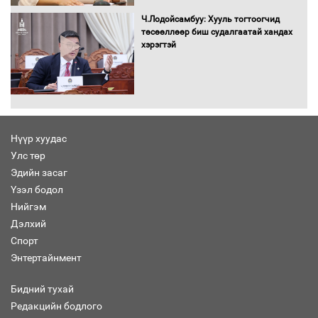
болж байна
Ч.Лодойсамбуу: Хууль тогтоогчид
төсөөллөөр биш судалгаатай хандах
хэрэгтэй
Автомашинд улсын дугаарын тэгш,
сондгойгоор шатахуун олгоно
Нүүр хуудас
Улс төр
Бага орлоготой иргэдийн орлогод
Эдийн засаг
татвар ногдуулахгүй байх эрх зүйн
Үзэл бодол
орчныг бүрдүүллээ
Нийгэм
Дэлхий
Спорт
Энтертайнмент
Хөшөө бүтсэн түүхийг өгүүлэх 7
баримт
Бидний тухай
Редакцийн бодлого