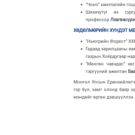
“Чоно” хамтлагийн гоц
Шихихутуг их сург
профессор
Лхагвасүрэ
ХӨДӨЛМӨРИЙН ХҮНДЭТ М
“Ньюгрийн Форест” ХХ
Гадаад харилцааны яа
газрын Хоёрдугаар на
“Мөнгөн чавхдас” хө
тэргүүний ажилтан
Ба
Монгол Улсын Ерөнхийлөгч 
гэр бүл, хамт олонд баяр 
мэндийг өргөн дэвшүүллээ.