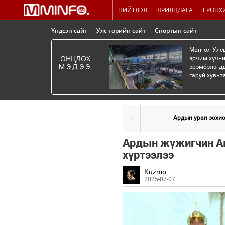
НИЙТЛЭЛ
ЯРИЛЦЛАГА
ЕРӨНХ
Үндсэн сайт
Улс төрийн сайт
Спортын сайт
Монгол Улсы
ОНЦЛОХ
эрчим хүчни
МЭДЭЭ
эрэмбэлэгдд
гаруй хувьт
Ардын уран зохио
Ардын жүжигчин А
хүртээлээ
Kuzmo
2025-07-07