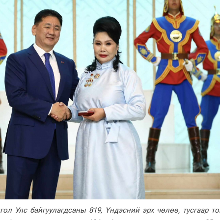
гол Улс байгуулагдсаны 819, Үндэсний эрх чөлөө, тусгаар т