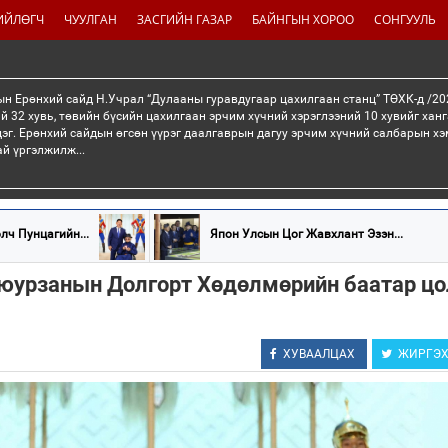
ИЙЛӨГЧ
ЧУУЛГАН
ЗАСГИЙН ГАЗАР
БАЙНГЫН ХОРОО
СОНГУУЛЬ
н Ерөнхий сайд Н.Учрал “Дулааны гуравдугаар цахилгаан станц” ТӨХК-д /20
й 32 хувь, төвийн бүсийн цахилгаан эрчим хүчний хэрэглээний 10 хувийг хан
эг. Ерөнхий сайдын өгсөн үүрэг даалгаврын дагуу эрчим хүчний салбарын хэ
ай үргэлжилж...
лч Пунцагийн...
Япон Улсын Цог Жавхлант Эзэн...
юурзанын Долгорт Хөдөлмөрийн баатар цо
ХУВААЛЦАХ
ЖИРГЭ