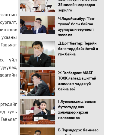
35 жилийн мөрөөдөл
Монгол Улс “COP17”-д
зорилго
ргалтын
“Тал хээрийн
Ч.Лодойсамбуу: "Тээг
төлөвлөгөө”-гөө
ургалт,
тушаа" болж байгаа
танилцуулна
 шинжлэх
хуулиудын өөрчлөлт
16 төрлийн эмийг нэг эх
хэзээ вэ
 ухааны
үүсвэрээс худалдан авах
Д.Цогтбаатар: Төрийн
авьяат
журмыг баталлаа
банк төрд байх ёстой л
гэж байна
Бүх шатанд хэмнэлтийн
ах, үйл
горимд шилжиж, найр
дүүлэх,
наадам, зөвлөгөөн,
Ж.Галбадрах: МИАТ
даагийн
гадаад томилолтыг
ТӨХК яагаад ашигтай
хориглолоо
ажиллаж чадахгүй
Сайд нар төсвөө хэрхэн
байна вэ?
зарцуулах вэ?
Г.Лувсанжамц: Баялаг
иргэдийг
бүтээгчдэд энэ
сэд хувь
хэлэлцээр хэрхэн
Засгийн газрын ээлжит
нөлөөлөх вэ
авьяат
хуралдаан болж байна
Б.Пүрэвдорж: Яамнаас