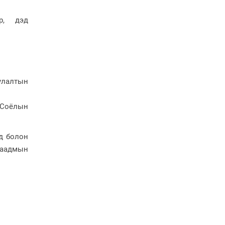
Ерөнхий сайд Н.Учрал
Япон Улсаас Элчин сайд
р, дэд
Игавахара Масарүг
хүлээн авч уулзлаа
Н.Учралын Засгийн
газарт “үлдсэн” зургаан
дэд сайдын хөрөнгийн
мэдүүлэг
уулалтын
Ерөнхий сайд
Н.Учралын мэдэгдлүүд
 Соёлын
эд болон
 наадмын