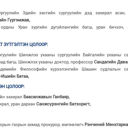
ргуулийн Эдийн засгийн сургуулийн дэд захирал асан, 
йн Гүргэмжав,
ордны Уран зургийн дугуйлангийн багш, уран бичээч, 
Т ЗҮТГЭЛТЭН ЦОЛООР
:
гуулийн Шинжлэх ухааны сургуулийн Байгалийн ухааны с
ад багш, Шинжлэх ухааны доктор, профессор
Сандагийн Дава
адемийн Философийн хүрээлэнгийн Шашин судлалын с
-Ишийн Батаа,
ЭН ЦОЛООР
:
ийн захирал
Баасанжавын Ганбаяр
,
ирал, уран дархан
Санжсүрэнгийн Батзоригт
,
орын газрын ахмад прокурор, өмгөөлөгч
Рэнчиний Мөнхтариа