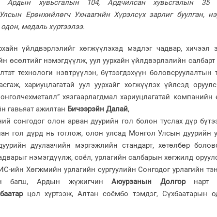
4, Ардын хувьсгалын 104, Ардчилсан хувьсгалын 35
Улсын Ерөнхийлөгч Ухнаагийн Хүрэлсүх зарлиг буулган, нэ
 одон, медаль хүртээлээ.
рхайн үйлдвэрлэлийг хөгжүүлэхэд мэдлэг чадвар, хичээл з
йн өсөлтийг нэмэгдүүлж, уул уурхайн үйлдвэрлэлийн салбарт
лтэт технологи нэвтрүүлэн, бүтээгдэхүүн боловсруулалтын 
асгаж, хариуцлагатай уул уурхайг хөгжүүлэх үйлсэд оруулс
онголчехметалл” хязгаарлагдмал хариуцлагатай компанийн 
йн гавьяат ажилтан
Бичээрэйн Далай
,
ий сонгодог олон арван дуурийн гол болон туслах дүр бүтэ
лан гол дүрд нь тоглож, олон улсад Монгол Улсын дуурийн 
дуурийн дуулаачийн мэргэжлийн стандарт, хөтөлбөр боловс
адварыг нэмэгдүүлж, соёл, урлагийн салбарын хөгжилд оруул
ИС-ийн Хөгжмийн урлагийн сургуулийн Сонгодог урлагийн тэ
ын багш, Ардын жүжигчин
Аюурзанын Долгор
нарт 
баатар
цол хүртээж, Алтан соёмбо тэмдэг, Сүхбаатарын о