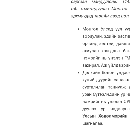
сэргээн мандуулсны 11
ойг
тохиолдуулан Монгол 
эрхмүүдэд төрийн дээд цол,
Монгол Улсад уул уу
зориулан, эдийн засги
орчинд ээлтэй, дэвши
ахиулан хаягдлыг баг
нэмрийг нь үнэлэн “М
захирал, Аж үйлдвэри
Дэлхийн болон үндэсн
хүний дуурийг санаач
сурталчлан таниулж, 
уран бүтээлчдийн ур ч
нэмрийг нь үнэлэн СУ
дуулах ур чадвар
Улсын
Хөдөлмөрийн 
шагналаа.