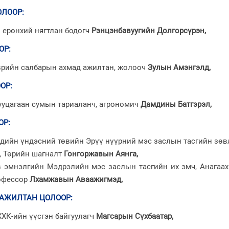
ОЛООР
:
 ерөнхий нягтлан бодогч
Рэнцэнбавуугийн Долгорсүрэн,
ОР
:
врийн салбарын ахмад ажилтан, жолооч
Зулын Амэнгэлд,
ООР
:
ууцагаан сумын тариаланч, агрономич
Дамдины Батгэрэл,
ОР
:
ндийн үндэсний төвийн Эрүү нүүрний мэс заслын тасгийн зөв
, Төрийн шагналт
Гонгоржавын Аянга,
в эмнэлгийн Мэдрэлийн мэс заслын тасгийн их эмч, Анагаах
рофессор
Лхамжавын Аваажигмэд,
 АЖИЛТАН ЦОЛООР
:
ХК-ийн үүсгэн байгуулагч
Магсарын Сүхбаатар,