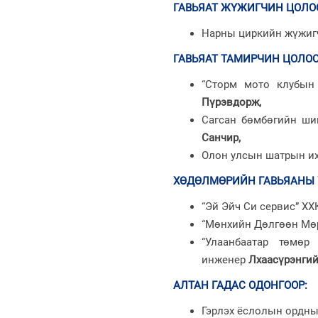
ГАВЬЯАТ ЖҮЖИГЧИН ЦОЛО
Нарны циркийн жүжи
ГАВЬЯАТ ТАМИРЧИН ЦОЛО
“Сторм мото клубын
Пүрэвдорж,
Сагсан бөмбөгийн ши
Санчир,
Олон улсын шатрын и
ХӨДӨЛМӨРИЙН ГАВЬЯАНЫ 
“Эй Эйч Си сервис” ХХ
“Мөнхийн Дөлгөөн Мө
“Улаанбаатар төмө
инженер
Лхаасүрэнгий
АЛТАН ГАДАС ОДОНГООР
:
Гэрлэх ёслолын ордн