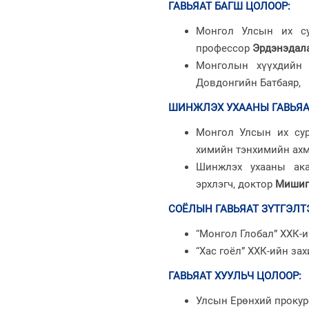
ГАВЬЯАТ БАГШ ЦОЛООР
:
Монгол Улсын их су
профессор
Эрдэнэдала
Монголын хүүхдийн 
Довдонгийн Батбаяр,
ШИНЖЛЭХ УХААНЫ ГАВЬЯА
Монгол Улсын их сур
химийн тэнхимийн ахм
Шинжлэх ухааны ак
эрхлэгч, доктор
Мишиг
СОЁЛЫН ГАВЬЯАТ ЗҮТГЭЛТ
“Монгол Глобал” ХХК-
“Хас гоёл” ХХК-ийн зах
ГАВЬЯАТ ХУУЛЬЧ ЦОЛООР
:
Улсын Ерөнхий прокур