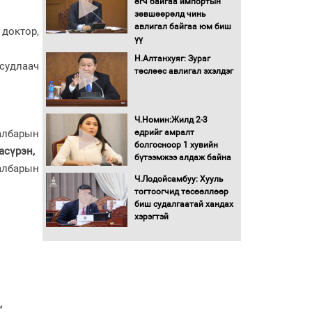
өгч байгаа импортын
Автомашинд улсын
зөвшөөрөлд чинь
дугаарын тэгш,
авлигал байгаа юм биш
доктор,
сондгойгоор шатахуун
үү
олгоно
Н.Алтанхуяг: Зураг
судлаач
Бага орлоготой
төслөөс авлигал эхэлдэг
иргэдийн орлогод
татвар ногдуулахгүй
байх эрх зүйн орчныг
Ч.Номин:Жилд 2-3
бүрдүүллээ
өдрийг амралт
албарын
Хөшөө бүтсэн түүхийг
болгосноор 1 хувийн
асүрэн,
өгүүлэх 7 баримт
бүтээмжээ алдаж байна
албарын
Ч.Лодойсамбуу: Хууль
Хөвсгөл нуурын лусыг
тогтоогчид төсөөллөөр
тахих төрийн тахилгын
биш судалгаатай хандах
ёслол боллоо
хэрэгтэй
“Хар жагсаалт”-ын
асуудлыг цэгцлэх
чиглэлээр
Монголбанкны
удирдлагад 30 хоногийн
,
хугацаатай үүрэг өглөө