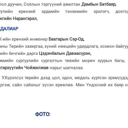
лол дуучин, Соёлын тэргүүний ажилтан
Дамбын Батбаяр,
уулийн ерөнхий эрдмийн тэнхимийн эрхлэгч, докто
нгийн Нарангэрэл,
ЕДАЛИАР
К-ийн ерөнхий инженер
Баатарын Сэр-Од,
мны Төрийн захиргаа, хүний нөөцийн удирдлага, зохион байг
рийн бичгийн дарга
Цэдэнбалын Даваасүрэн,
гжмийн сургуулийн сургалтын төвийн морин хуурын багш,
атархүүгийн Чойжилжав
нарыг шагналаа.
У.Хүрэлсүх төрийн дээд цол, одон, медаль хүртсэн эрхмүүд
хүргэж, сайн сайхныг хүсэн ерөөлөө. Мөн Үндэсний их баяр
ФОТО: