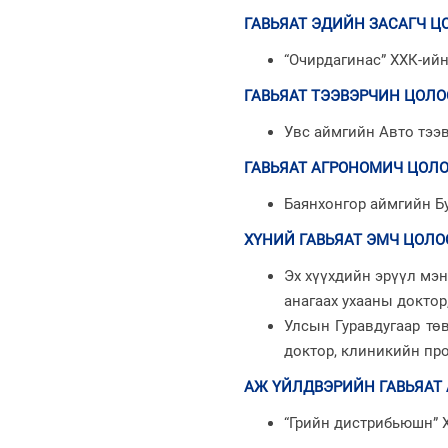
ГАВЬЯАТ ЭДИЙН ЗАСАГЧ Ц
“Очирдагинас” ХХК-ийн
ГАВЬЯАТ ТЭЭВЭРЧИН ЦОЛО
Увс аймгийн Авто тээ
ГАВЬЯАТ АГРОНОМИЧ ЦОЛ
Баянхонгор аймгийн Б
ХҮНИЙ ГАВЬЯАТ ЭМЧ ЦОЛО
Эх хүүхдийн эрүүл мэ
анагаах ухааны доктор
Улсын Гуравдугаар тө
доктор, клиникийн п
АЖ ҮЙЛДВЭРИЙН ГАВЬЯАТ
“Грийн дистрибьюшн” Х