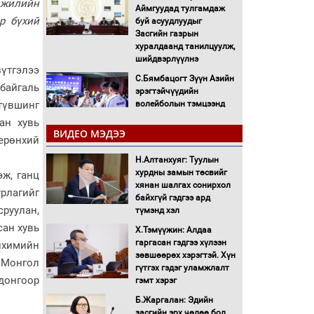
 жилийн
Аймгуудад тулгамдаж
р бүхий
буй асуудлуудыг
Засгийн газрын
хуралдаанд танилцуулж,
шийдвэрлүүлнэ
үтгэлээ
С.Бямбацогт Зүүн Азийн
 байгаль
эрэгтэйчүүдийн
волейболын тэмцээнд
түвшинг
оролцож байгаа баг
ан хувь
тамирчдад амжилт
ВИДЕО МЭДЭЭ
ерөнхий
хүслээ
Н.Алтанхуяг: Туулын
Автобензин, дизель
хурдны замын төсвийг
түлшний онцгой албан
эж, ганц
хянан шалгах сонирхол
татварыг тэглэлээ
урлагийг
байхгүй гэдгээ ард
руулан,
түмэнд хэл
Санхүүгийн хэмнэлтийн
сан хувь
Х.Тэмүүжин: Алдаа
горимд эрүүл мэндийн
гаргасан гэдгээ хүлээн
нхимийн
салбар хамаарахгүй
зөвшөөрөх хэрэгтэй. Хүн
Монгол
гүтгэх гэдэг уламжлалт
Нөөцийн махны
донгоор
гэмт хэрэг
худалдаа, борлуулалтыг
Б.Жаргалан: Эдийн
нээлттэй ил тод болгоно
засгийн эрх чөлөө бол