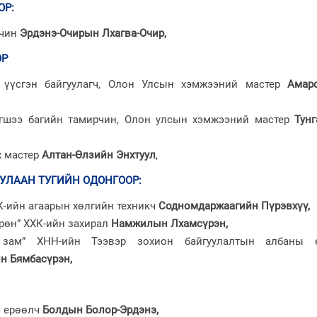
ОР
:
гчин
Эрдэнэ-Очирын Лхагва-Очир,
ОР
 үүсгэн байгуулагч, Олон Улсын хэмжээний мастер
Амар
гшээ багийн тамирчин, Олон улсын хэмжээний мастер
Тунг
х мастер
Алтан-Өлзийн Энхтуул
,
УЛААН ТУГИЙН ОДОНГООР
:
К-ийн агаарын хөлгийн техникч
Содномдаржаагийн Пүрэвхүү,
рөн” ХХК-ийн захирал
Намжилын Лхамсүрэн,
р зам” ХНН-ийн Тээвэр зохион байгуулалтын албаны 
н Бямбасүрэн,
ы ерөөлч
Болдын Болор-Эрдэнэ,