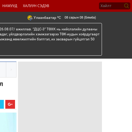
НАМУУД
ХАЛУУН СЭДЭВ
o
08 сарын 08 (Бямба)
Улаанбаатар
C
26.08.07/ ажиллав. “ДЦС-3” ТӨХК нь нийслэлийн дулааны
гадаг, үйлдвэрлэлийн хэмжээгээрээ ТӨК-иудын хоёрдугаарт
мжээнд өвөлжилтийн бэлтгэл, их засварын гүйцэтгэл 50
л
Х