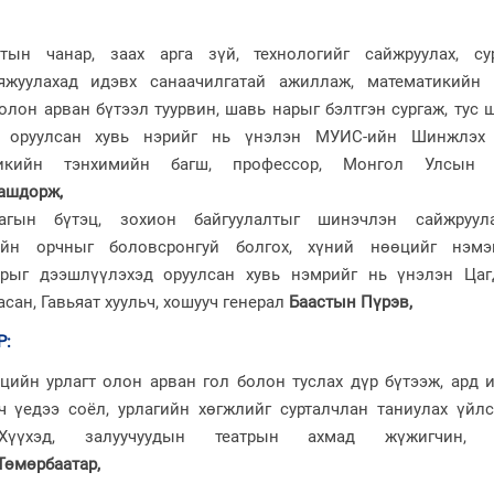
тын чанар, заах арга зүй, технологийг сайжруулах, су
аяжуулахад идэвх санаачилгатай ажиллаж, математикийн с
лон арван бүтээл туурвин, шавь нарыг бэлтгэн сургаж, тус
д оруулсан хувь нэрийг нь үнэлэн МУИС-ийн Шинжлэх
тикийн тэнхимийн багш, профессор, Монгол Улсын Г
ашдорж,
лагын бүтэц, зохион байгуулалтыг шинэчлэн сайжруул
йн орчныг боловсронгуй болгох, хүний нөөцийг нэмэг
рыг дээшлүүлэхэд оруулсан хувь нэмрийг нь үнэлэн Цаг
асан, Гавьяат хуульч, хошууч генерал
Баастын Пүрэв,
Р
:
цийн урлагт олон арван гол болон туслах дүр бүтээж, ард 
йч үедээ соёл, урлагийн хөгжлийг сурталчлан таниулах үйл
үүхэд, залуучуудын театрын ахмад жүжигчин, Г
Төмөрбаатар,