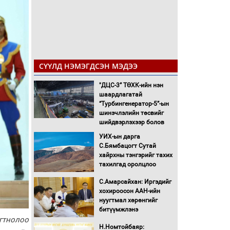
СҮҮЛД НЭМЭГДСЭН МЭДЭЭ
"ДЦС-3” ТӨХК-ийн нэн
шаардлагатай
“Турбингенератор-5”-ын
шинэчлэлийн төсвийг
шийдвэрлэхээр болов
УИХ-ын дарга
С.Бямбацогт Сутай
хайрхны тэнгэрийг тахих
тахилгад оролцлоо
С.Амарсайхан: Иргэдийг
хохироосон ААН-ийн
нуугтмал хөрөнгийг
битүүмжлэнэ
огтнолоо
Н.Номтойбаяр: