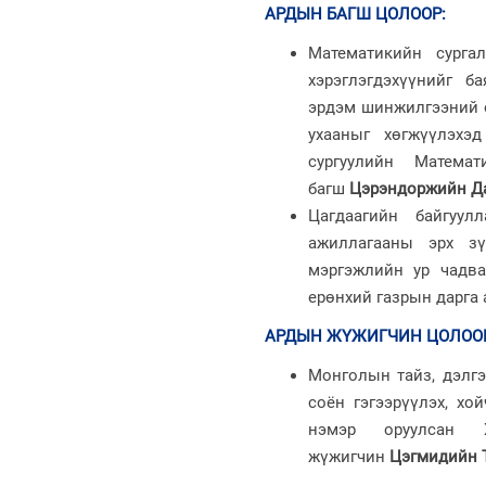
АРДЫН БАГШ ЦОЛООР
:
Математикийн сургал
хэрэглэгдэхүүнийг б
эрдэм шинжилгээний о
ухааныг хөгжүүлэхэ
сургуулийн Матема
багш
Цэрэндоржийн Д
Цагдаагийн байгуул
ажиллагааны эрх зү
мэргэжлийн ур чадва
ерөнхий газрын дарга 
АРДЫН ЖҮЖИГЧИН ЦОЛОО
Монголын тайз, дэлгэ
соён гэгээрүүлэх, хо
нэмэр оруулсан Х
жүжигчин
Цэгмидийн 