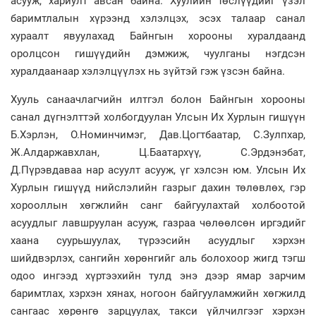
асууж, хариулт авсан байна. Хуулийн төслүүдийг үзэл
баримтлалын хүрээнд хэлэлцэх, эсэх талаар санал
хураалт явуулахад Байнгын хорооны хуралдаанд
оролцсон гишүүдийн дэмжиж, чуулганы нэгдсэн
хуралдаанаар хэлэлцүүлэх нь зүйтэй гэж үзсэн байна.
Хууль санаачлагчийн илтгэл болон Байнгын хорооны
санал дүгнэлттэй холбогдуулан Улсын Их Хурлын гишүүн
Б.Хэрлэн, О.Номинчимэг, Дав.Цогтбаатар, С.Зулпхар,
Ж.Алдаржавхлан, Ц.Баатархүү, С.Эрдэнэбат,
Д.Пүрэвдаваа нар асуулт асууж, үг хэлсэн юм. Улсын Их
Хурлын гишүүд нийслэлийн газрыг дахин төлөвлөх, гэр
хорооллын хөгжлийн санг байгуулахтай холбоотой
асуудлыг лавшруулан асууж, газраа чөлөөлсөн иргэдийг
хаана суурьшуулах, түрээсийн асуудлыг хэрхэн
шийдвэрлэх, сангийн хөрөнгийг аль болохоор жигд тэгш
одоо ингээд хүртээхийн тулд энэ дээр ямар зарчим
баримтлах, хэрхэн хянах, ногоон байгууламжийн хөгжилд
сангаас хөрөнгө зарцуулах, такси үйлчилгээг хэрхэн