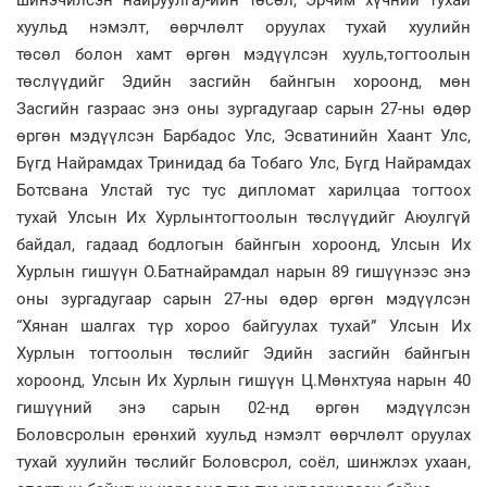
хуульд нэмэлт, өөрчлөлт оруулах тухай хуулийн
төсөл болон хамт өргөн мэдүүлсэн хууль,тогтоолын
төслүүдийг Эдийн засгийн байнгын хороонд, мөн
Засгийн газраас энэ оны зургадугаар сарын 27-ны өдөр
өргөн мэдүүлсэн Барбадос Улс, Эсватинийн Хаант Улс,
Бүгд Найрамдах Тринидад ба Тобаго Улс, Бүгд Найрамдах
Ботсвана Улстай тус тус дипломат харилцаа тогтоох
тухай Улсын Их Хурлынтогтоолын төслүүдийг Аюулгүй
байдал, гадаад бодлогын байнгын хороонд, Улсын Их
Хурлын гишүүн О.Батнайрамдал нарын 89 гишүүнээс энэ
оны зургадугаар сарын 27-ны өдөр өргөн мэдүүлсэн
“Хянан шалгах түр хороо байгуулах тухай” Улсын Их
Хурлын тогтоолын төслийг Эдийн засгийн байнгын
хороонд, Улсын Их Хурлын гишүүн Ц.Мөнхтуяа нарын 40
гишүүний энэ сарын 02-нд өргөн мэдүүлсэн
Боловсролын ерөнхий хуульд нэмэлт өөрчлөлт оруулах
тухай хуулийн төслийг Боловсрол, соёл, шинжлэх ухаан,