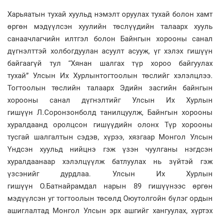
Харьяатын тухай хуульд нэмэлт оруулах тухай болон хамт
өргөн мэдүүлсэн хуулийн төслүүдийн талаарх хууль
санаачлагчийн илтгэл болон Байнгын хорооны санал
дүгнэлттэй холбогдуулан асуулт асууж, үг хэлэх гишүүн
байгаагүй тул “Хянан шалгах түр хороо байгуулах
тухай” Улсын Их Хурлынтогтоолын төслийг хэлэлцлээ.
Тогтоолын төслийн талаарх Эдийн засгийн байнгын
хорооны санал дүгнэлтийг Улсын Их Хурлын
гишүүн Л.Соронзонболд танилцуулж, Байнгын хорооны
хуралдаанд оролцсон гишүүдийн олонх Түр хорооны
тусгай шалгалтын сэдэв, хүрээ, хязгаар Монгол Улсын
Үндсэн хуульд нийцнэ гэж үзэн чуулганы нэгдсэн
хуралдаанаар хэлэлцүүлж батлуулах нь зүйтэй гэж
үзсэнийг дурдлаа. Улсын Их Хурлын
гишүүн О.Батнайрамдал нарын 89 гишүүнээс өргөн
мэдүүлсэн уг тогтоолын төсөлд Оюутолгойн бүлэг ордын
ашиглалтад Монгол Улсын эрх ашгийг хангуулах, хүртэх