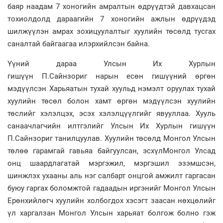
баяр наадам 7 хоногийн амралтын өдрүүдтэй давхацсан
тохиолдолд дараагийн 7 хоногийн ажлын өдрүүдэд
шилжүүлэн амрах зохицуулалтыг хуулийн төсөлд тусгах
саналтай байгаагаа илэрхийлсэн байна.
Үүний дараа Улсын Их Хурлын
гишүүн П.Сайнзориг нарын есөн гишүүний өргөн
мэдүүлсэн Харьяатын тухай хуульд нэмэлт оруулах тухай
хуулийн төсөл болон хамт өргөн мэдүүлсэн хуулийн
төслийг хэлэлцэх, эсэх хэлэлцүүлгийг явууллаа. Хууль
санаачлагчийн илтгэлийг Улсын Их Хурлын гишүүн
П.Сайнзориг танилцуулав. Хуулийн төсөлд Монгол Улсын
төлөө гарамгай гавьяа байгуулсан, эсхүлМонгол Улсад
онц шаардлагатай мэргэжил, мэргэшил эзэмшсэн,
шинжлэх ухааны аль нэг салбарт онцгой амжилт гаргасан
буюу гаргах боломжтой гадаадын иргэнийг Монгол Улсын
Ерөнхийлөгч хуулийн холбогдох хэсэгт заасан нөхцөлийг
үл харгалзан Монгол Улсын харьяат болгож болно гэж