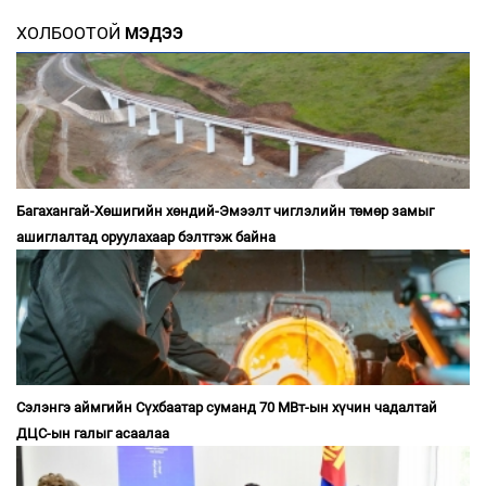
ХОЛБООТОЙ
МЭДЭЭ
Багахангай-Хөшигийн хөндий-Эмээлт чиглэлийн төмөр замыг
ашиглалтад оруулахаар бэлтгэж байна
Сэлэнгэ аймгийн Сүхбаатар суманд 70 МВт-ын хүчин чадалтай
ДЦС-ын галыг асаалаа