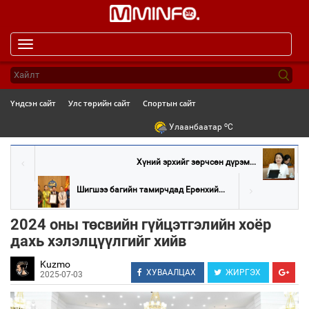
Toggle
navigation
Үндсэн сайт
Улс төрийн сайт
Спортын сайт
o
Улаанбаатар
C
Хүний эрхийг зөрчсөн дүрэм...
Шигшээ багийн тамирчдад Ерөнхий...
2024 оны төсвийн гүйцэтгэлийн хоёр
дахь хэлэлцүүлгийг хийв
Kuzmo
ХУВААЛЦАХ
ЖИРГЭХ
2025-07-03