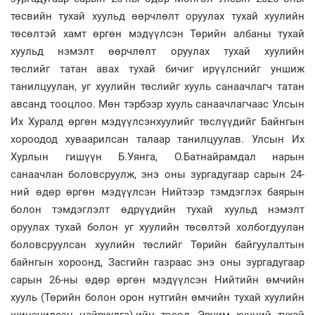
төсвийн тухай хуульд өөрчлөлт оруулах тухай хуулийн
төсөлтэй хамт өргөн мэдүүлсэн Төрийн албаны тухай
хуульд нэмэлт өөрчлөлт оруулах тухай хуулийн
төслийг татан авах тухай бичиг ирүүлснийг уншиж
танилцуулан, уг хуулийн төслийг хууль санаачлагч татан
авсанд тооцлоо. Мөн тэрбээр хууль санаачлагчаас Улсын
Их Хуралд өргөн мэдүүлсэнхуулийг төслүүдийг Байнгын
хороодод хуваарилсан талаар танилцуулав. Улсын Их
Хурлын гишүүн Б.Уянга, О.Батнайрамдал нарын
санаачлан боловсруулж, энэ оны зургадугаар сарын 24-
ний өдөр өргөн мэдүүлсэн Нийтээр тэмдэглэх баярын
болон тэмдэглэлт өдрүүдийн тухай хуульд нэмэлт
оруулах тухай болон уг хуулийн төсөлтэй холбогдуулан
боловсруулсан хуулийн төслийг Төрийн байгуулалтын
байнгын хороонд, Засгийн газраас энэ оны зургадугаар
сарын 26-ны өдөр өргөн мэдүүлсэн Нийтийн өмчийн
хууль (Төрийн болон орон нутгийн өмчийн тухай хуулийн
шинэчилсэн найруулга)-ийн төсөл, Эрчим хүчний тухай