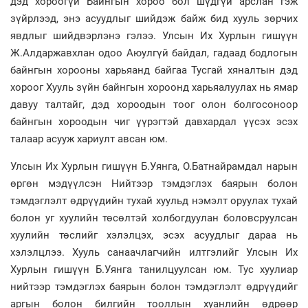
дэд хороогүй Байнгын хороо бол шүдгүй арслан гэж
зүйрлээд, энэ асуудлыг шийдэж байж бид хууль зөрчих
явдлыг шийдвэрлэнэ гэлээ. Улсын Их Хурлын гишүүн
Ж.Алдаржавхлан одоо Аюулгүй байдал, гадаад бодлогын
байнгын хорооны харьяанд байгаа Тусгай хяналтын дэд
хороог Хууль зүйн байнгын хороонд харьяалуулах нь ямар
давуу талтайг, дэд хороодын тоог олон болгосоноор
байнгын хороодын чиг үүрэгтэй давхардал үүсэх эсэх
талаар асууж хариулт авсан юм.
Улсын Их Хурлын гишүүн Б.Уянга, О.Батнайрамдал нарын
өргөн мэдүүлсэн Нийтээр тэмдэглэх баярын болон
тэмдэглэлт өдрүүдийн тухай хуульд нэмэлт оруулах тухай
болон уг хуулийн төсөлтэй холбогдуулан боловсруулсан
хуулийн төслийг хэлэлцэх, эсэх асуудлыг дараа нь
хэлэлцлээ. Хууль санаачлагчийн илтгэлийг Улсын Их
Хурлын гишүүн Б.Уянга танилцуулсан юм. Тус хуулиар
нийтээр тэмдэглэх баярын болон тэмдэглэлт өдрүүдийг
аргын болон билгийн тооллын хуанлийн өдрөөр