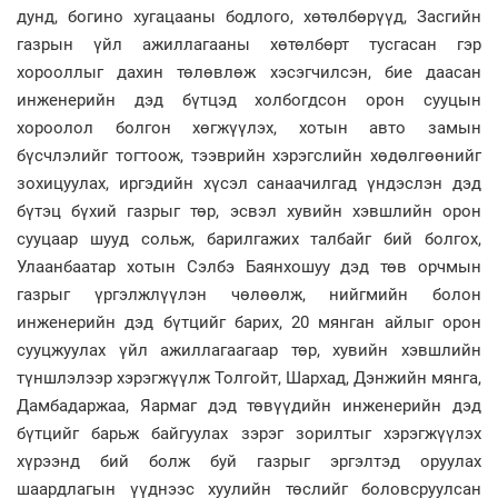
дунд, богино хугацааны бодлого, хөтөлбөрүүд, Засгийн
газрын үйл ажиллагааны хөтөлбөрт тусгасан гэр
хорооллыг дахин төлөвлөж хэсэгчилсэн, бие даасан
инженерийн дэд бүтцэд холбогдсон орон сууцын
хороолол болгон хөгжүүлэх, хотын авто замын
бүсчлэлийг тогтоож, тээврийн хэрэгслийн хөдөлгөөнийг
зохицуулах, иргэдийн хүсэл санаачилгад үндэслэн дэд
бүтэц бүхий газрыг төр, эсвэл хувийн хэвшлийн орон
сууцаар шууд сольж, барилгажих талбайг бий болгох,
Улаанбаатар хотын Сэлбэ Баянхошуу дэд төв орчмын
газрыг үргэлжлүүлэн чөлөөлж, нийгмийн болон
инженерийн дэд бүтцийг барих, 20 мянган айлыг орон
сууцжуулах үйл ажиллагаагаар төр, хувийн хэвшлийн
түншлэлээр хэрэгжүүлж Толгойт, Шархад, Дэнжийн мянга,
Дамбадаржаа, Яармаг дэд төвүүдийн инженерийн дэд
бүтцийг барьж байгуулах зэрэг зорилтыг хэрэгжүүлэх
хүрээнд бий болж буй газрыг эргэлтэд оруулах
шаардлагын үүднээс хуулийн төслийг боловсруулсан