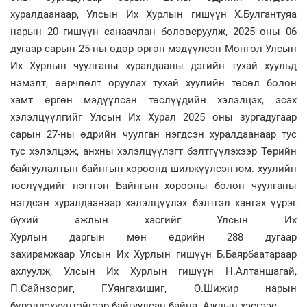
хуралдаанаар, Улсын Их Хурлын гишүүн Х.Булгантуяа
нарын 20 гишүүн санаачлан боловсруулж, 2025 оны 06
дугаар сарын 25-ны өдөр өргөн мэдүүлсэн Монгол Улсын
Их Хурлын чуулганы хуралдааны дэгийн тухай хуульд
нэмэлт, өөрчлөлт оруулах тухай хуулийн төсөл болон
хамт өргөн мэдүүлсэн төслүүдийн хэлэлцэх, эсэх
хэлэлцүүлгийг Улсын Их Хурал 2025 оны зургадугаар
сарын 27-ны өдрийн чуулган нэгдсэн хуралдаанаар тус
тус хэлэлцэж, анхны хэлэлцүүлэгт бэлтгүүлэхээр Төрийн
байгуулалтын байнгын хороонд шилжүүлсэн юм. хуулийн
төслүүдийг нэгтгэн Байнгын хорооны болон чуулганы
нэгдсэн хуралдаанаар хэлэлцүүлэх бэлтгэл хангах үүрэг
бүхий ажлын хэсгийг Улсын Их
Хурлын даргын мөн өдрийн 288 дугаар
захирамжаар Улсын Их Хурлын гишүүн Б.Баярбаатараар
ахлуулж, Улсын Их Хурлын гишүүн Н.Алтаншагай,
П.Сайнзориг, Г.Уянгахишиг, Ө.Шижир нарын
бүрэлдэхүүнтэйгээр байгуулсан байна. Ажлын хэсгээс,