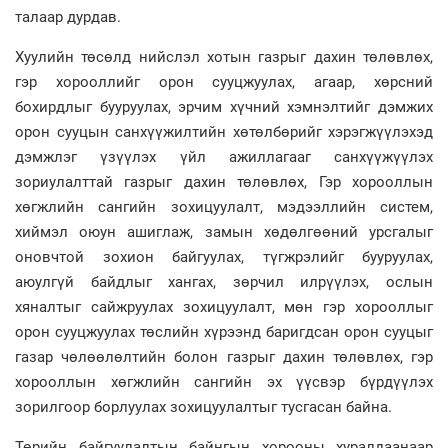
талаар дурдав.
Хуулийн төсөлд нийслэл хотын газрыг дахин төлөвлөх,
гэр хорооллийг орон сууцжуулах, агаар, хөрсний
бохирдлыг бууруулах, эрчим хүчний хэмнэлтийг дэмжих
орон сууцын санхүүжилтийн хөтөлбөрийг хэрэгжүүлэхэд
дэмжлэг үзүүлэх үйл ажиллагааг санхүүжүүлэх
зориулалттай газрыг дахин төлөвлөх, Гэр хорооллын
хөгжлийн сангийн зохицуулалт, мэдээллийн систем,
хиймэл оюун ашиглаж, замын хөдөлгөөний урсгалыг
оновчтой зохион байгуулах, түгжрэлийг бууруулах,
аюулгүй байдлыг хангах, зөрчил илрүүлэх, ослын
хяналтыг сайжруулах зохицуулалт, мөн гэр хорооллыг
орон сууцжуулах төслийн хүрээнд баригдсан орон сууцыг
газар чөлөөлөлтийн болон газрыг дахин төлөвлөх, гэр
хорооллын хөгжлийн сангийн эх үүсвэр бүрдүүлэх
зорилгоор борлуулах зохицуулалтыг тусгасан байна.
Төрийн байгуулалтын байнгын хорооны хуралдаанаар