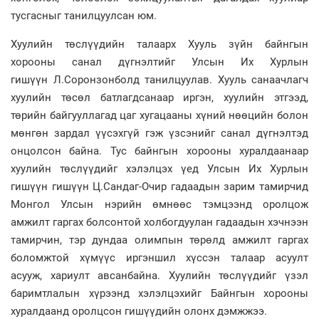
тусгасныг танилцуулсан юм.
Хуулийн төслүүдийн талаарх Хууль зүйн байнгын
хорооны санал дүгнэлтийг Улсын Их Хурлын
гишүүн Л.Соронзонболд танилцуулав. Хууль санаачлагч
хуулийн төсөл батлагдсанаар иргэн, хуулийн этгээд,
төрийн байгууллагад цаг хугацааны хүний нөөцийн болон
мөнгөн зардал үүсэхгүй гэж үзсэнийг санал дүгнэлтэд
онцолсон байна. Тус байнгын хорооны хуралдаанаар
хуулийн төслүүдийг хэлэлцэх үед Улсын Их Хурлын
гишүүн гишүүн Ц.Сандаг-Очир гадаадын зарим тамирчид
Монгол Улсын нэрийн өмнөөс тэмцээнд оролцож
амжилт гаргах болсонтой холбогдуулан гадаадын хэчнээн
тамирчин, тэр дундаа олимпын төрөлд амжилт гаргах
боломжтой хүмүүс иргэншил хүссэн талаар асуулт
асууж, хариулт авсанбайна. Хуулийн төслүүдийг үзэл
баримтлалын хүрээнд хэлэлцэхийг Байнгын хорооны
хуралдаанд оролцсон гишүүдийн олонх дэмжжээ.