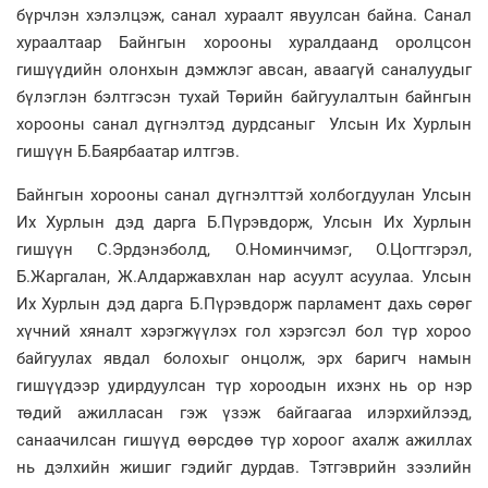
бүрчлэн хэлэлцэж, санал хураалт явуулсан байна. Санал
хураалтаар Байнгын хорооны хуралдаанд оролцсон
гишүүдийн олонхын дэмжлэг авсан, аваагүй саналуудыг
бүлэглэн бэлтгэсэн тухай Төрийн байгуулалтын байнгын
хорооны санал дүгнэлтэд дурдсаныг Улсын Их Хурлын
гишүүн Б.Баярбаатар илтгэв.
Байнгын хорооны санал дүгнэлттэй холбогдуулан Улсын
Их Хурлын дэд дарга Б.Пүрэвдорж, Улсын Их Хурлын
гишүүн С.Эрдэнэболд, О.Номинчимэг, О.Цогтгэрэл,
Б.Жаргалан, Ж.Алдаржавхлан нар асуулт асуулаа. Улсын
Их Хурлын дэд дарга Б.Пүрэвдорж парламент дахь сөрөг
хүчний хяналт хэрэгжүүлэх гол хэрэгсэл бол түр хороо
байгуулах явдал болохыг онцолж, эрх баригч намын
гишүүдээр удирдуулсан түр хороодын ихэнх нь ор нэр
төдий ажилласан гэж үзэж байгаагаа илэрхийлээд,
санаачилсан гишүүд өөрсдөө түр хороог ахалж ажиллах
нь дэлхийн жишиг гэдийг дурдав. Тэтгэврийн зээлийн