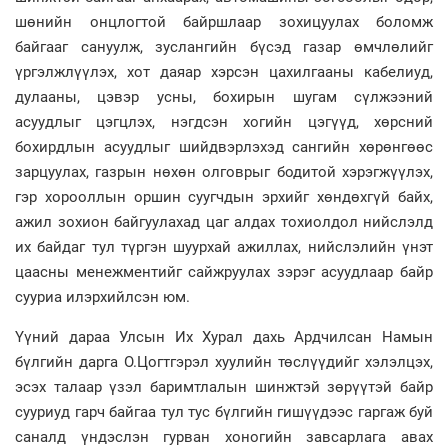
шөнийн онцлогтой байршлаар зохицуулах боломж
байгааг сануулж, зуслангийн бүсэд газар өмчлөлийг
үргэлжлүүлэх, хот даяар хэрсэн цахилгааны кабелиуд,
дулааны, цэвэр усны, бохирын шугам сүлжээний
асуудлыг цэгцлэх, нэгдсэн хогийн цэгүүд, хөрсний
бохирдлын асуудлыг шийдвэрлэхэд сангийн хөрөнгөөс
зарцуулах, газрын нөхөн олговрыг бодитой хэрэгжүүлэх,
гэр хорооллын оршин суугчдын эрхийг хөндөхгүй байх,
ажил зохион байгуулахад цаг алдах тохиолдол нийслэлд
их байдаг тул түргэн шуурхай ажиллах, нийслэлийн үнэт
цаасны менежментийг сайжруулах зэрэг асуудлаар байр
сууриа илэрхийлсэн юм.
Үүний дараа Улсын Их Хурал дахь Ардчилсан Намын
бүлгийн дарга О.Цогтгэрэл хуулийн төслүүдийг хэлэлцэх,
эсэх талаар үзэл баримтлалын шинжтэй зөрүүтэй байр
сууриуд гарч байгаа тул тус бүлгийн гишүүдээс гаргаж буй
саналд үндэслэн гурван хоногийн завсарлага авах