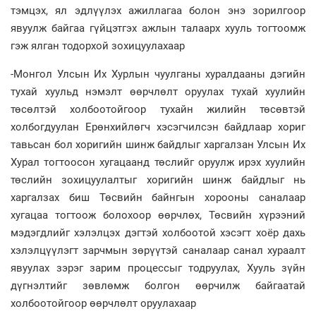
тэмцэх, ял эдлүүлэх ажиллагаа болон энэ зорилгоор
явуулж байгаа гүйцэтгэх ажлын талаарх хууль тогтоомж
гэж ялган тодорхой зохицуулахаар
-Монгол Улсын Их Хурлын чуулганы хуралдааны дэгийн
тухай хуульд нэмэлт өөрчлөлт оруулах тухай хуулийн
төсөлтэй холбоотойгоор тухайн жилийн төсөвтэй
холбогдуулан Ерөнхийлөгч хэсэгчилсэн байдлаар хориг
тавьсан бол хоригийн шинж байдлыг харгалзан Улсын Их
Хурал тогтоосон хугацаанд төслийг оруулж ирэх хуулийн
төслийн зохицуулалтыг хоригийн шинж байдлыг нь
харгалзах биш Төсвийн байнгын хорооны саналаар
хугацаа тогтоож болохоор өөрчлөх, Төсвийн хүрээний
мэдэгдлийг хэлэлцэх дэгтэй холбоотой хэсэгт хоёр дахь
хэлэлцүүлэгт зарчмын зөрүүтэй саналаар санал хураалт
явуулах зэрэг зарим процессыг тодруулах, Хууль зүйн
дүгнэлтийг зөвлөмж болгон өөрчилж байгаатай
холбоотойгоор өөрчлөлт оруулахаар