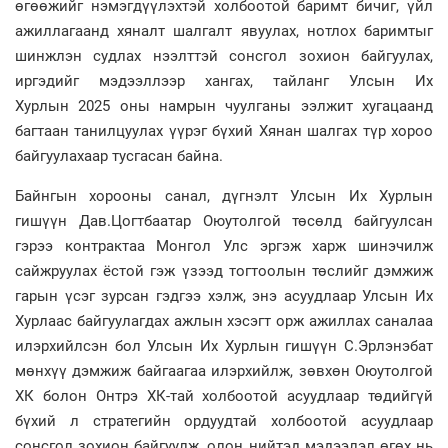
өгөөжийг нэмэгдүүлэхтэй холбоотой баримт бичиг, үйл
ажиллагаанд хяналт шалгалт явуулах, нотлох баримтыг
шинжлэн судлах нээлттэй сонсгол зохион байгуулах,
иргэдийг мэдээллээр хангах, тайланг Улсын Их
Хурлын 2025 оны намрын чуулганы ээлжит хугацаанд
багтаан танилцуулах үүрэг бүхий Хянан шалгах түр хороо
байгуулахаар тусгасан байна.
Байнгын хорооны санал, дүгнэлт Улсын Их Хурлын
гишүүн Дав.Цогтбаатар Оюутолгой төсөлд байгуулсан
гэрээ контрактаа Монгол Улс эргэж харж шинэчилж
сайжруулах ёстой гэж үзээд тогтоолын төслийг дэмжиж
гарын үсэг зурсан гэдгээ хэлж, энэ асуудлаар Улсын Их
Хурлаас байгуулагдах ажлын хэсэгт орж ажиллах саналаа
илэрхийлсэн бол Улсын Их Хурлын гишүүн С.Эрлэнэбат
мөнхүү дэмжиж байгаагаа илэрхийлж, зөвхөн Оюутолгой
ХК болон Онтрэ ХК-тай холбоотой асуудлаар төдийгүй
бүхий л стратегийн ордуудтай холбоотой асуудлаар
сонсгол зохион байгуулж, олон нийтэд мэдээлэл өгөх нь