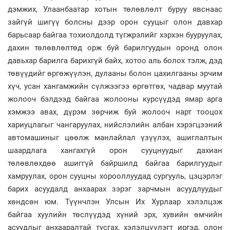
дэмжих, Улаанбаатар хотын төлөвлөлт буруу явснаас
зайгүй шигүү болсны дээр орон сууцыг олон давхар
барьсаар байгаа тохиолдолд түгжрэлийг хэрхэн бууруулах,
дахин төлөвлөлтөд орж буй барилгуудын оронд олон
давьхар барилга барихгүй байх, хотоо аль болох тэлж, дэд
төвүүдийг өргөжүүлэн, дулааны болон цахилгааны эрчим
хүч, усан хангамжийн сүлжээгээ өргөтгөх, чадвар муутай
жолооч бэлдээд байгаа жолооны курсүүдэд ямар арга
хэмжээ авах, дүрэм зөрчиж буй жолооч нарт тооцох
хариуцлагыг чангаруулах, нийслэлийн албан хэрэгцээний
автомашиныг цөөлж манлайлал үзүүлэх, ашиглалтын
шаардлага хангахгүй орон сууцнуудыг дахиан
төлөвлөхдөө ашиггүй байршилд байгаа барилгуудыг
хамруулах, орон сууцны хорооллуудад сургууль, цэцэрлэг
барих асуудалд анхаарах зэрэг зарчмын асуудлуудыг
хөндсөн юм. Түүнчлэн Улсын Их Хурлаар хэлэлцэж
байгаа хуулийн төслүүдэд хүний эрх, хувийн өмчийн
асуудлыг анхааралтай тусгах, хэлэлцүүлэгт иргэд, олон