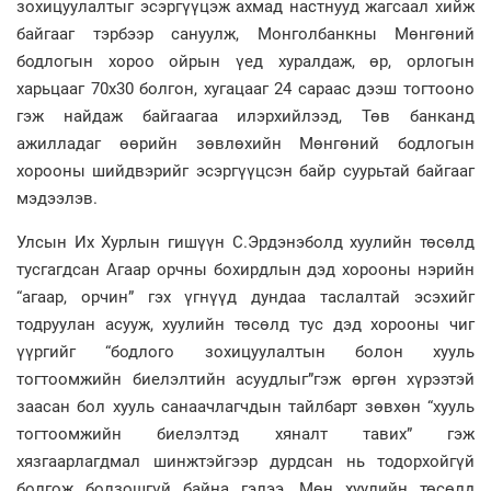
зохицуулалтыг эсэргүүцэж ахмад настнууд жагсаал хийж
байгааг тэрбээр сануулж, Монголбанкны Мөнгөний
бодлогын хороо ойрын үед хуралдаж, өр, орлогын
харьцааг 70х30 болгон, хугацааг 24 сараас дээш тогтооно
гэж найдаж байгаагаа илэрхийлээд, Төв банканд
ажилладаг өөрийн зөвлөхийн Мөнгөний бодлогын
хорооны шийдвэрийг эсэргүүцсэн байр суурьтай байгааг
мэдээлэв.
Улсын Их Хурлын гишүүн С.Эрдэнэболд хуулийн төсөлд
тусгагдсан Агаар орчны бохирдлын дэд хорооны нэрийн
“агаар, орчин” гэх үгнүүд дундаа таслалтай эсэхийг
тодруулан асууж, хуулийн төсөлд тус дэд хорооны чиг
үүргийг “бодлого зохицуулалтын болон хууль
тогтоомжийн биелэлтийн асуудлыг”гэж өргөн хүрээтэй
заасан бол хууль санаачлагчдын тайлбарт зөвхөн “хууль
тогтоомжийн биелэлтэд хяналт тавих” гэж
хязгаарлагдмал шинжтэйгээр дурдсан нь тодорхойгүй
болгож болзошгүй байна гэлээ. Мөн хуулийн төсөлд