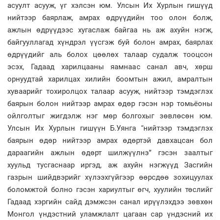
асуулт асууж, үг хэлсэн юм. Улсын Их Хурлын гишүүд
нийтээр баярлаж, амрах өдрүүдийн тоо олон болж,
ажлын өдрүүдээс хугаслаж байгаа нь аж ахуйн нэгж,
байгууллагад хүндрэл үүсгэж буй болон амрах, баярлах
өдрүүдийг аль болох цөөлөх талаар судалж тооцсон
эсэх, Гадаад харилцааны яамнаас санал авч, хөрш
орнуудтай харилцах хилийн боомтын ажил, амралтын
хуваарийг тохиролцох талаар асууж, нийтээр тэмдэглэх
баярын болон нийтээр амрах өдөр гэсэн нэр томьёоны
ойлголтыг жигдэлж нэг мөр болгохыг зөвлөсөн юм.
Улсын Их Хурлын гишүүн Б.Уянга “нийтээр тэмдэглэх
баярын өдөр нийтээр амрах өдөртэй давхацсан бол
дараагийн ажлын өдөрт шилжүүлнэ” гэсэн заалтыг
хуульд тусгаснаар иргэд, аж ахуйн нэгжүүд Засгийн
газрын шийдвэрийг хүлээхгүйгээр өөрсдөө зохицуулах
боломжтой болно гэсэн хариултыг өгч, хуулийн төслийг
Гадаад хэргийн сайд дэмжсэн санал ирүүлэхдээ зөвхөн
Монгол үндэстний уламжлалт цагаан сар үндэсний их