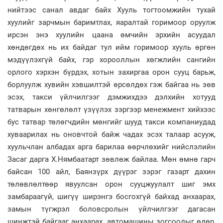
нийтээс санал авдаг байх Хууль тогтоомжийн тухай
хуулийг зарчмын баримтлах, яаралтай горимоор оруулж
ирсэн энэ хуулийн цаана өмчийн эрхийн асуудал
хөндөгдөх нь их байдаг тул ийм горимоор хууль өргөн
мэдүүлэхгүй байх, гэр хорооллын хөгжлийн сангийн
орлого хэрхэн бүрдэх, хотын захиргаа орон сууц барьж,
борлуулж хувийн хэвшилтэй өрсөлдөх гэж байгаа нь зөв
эсэх, такси үйлчилгээг дэмжихдээ дэлхийн хотууд
татварын хөнгөлөлт үзүүлэх зэргээр менежмент хийхээс
бус татвар төлөгчдийн мөнгийг шууд такси компаниудад
хуваарилах нь оновчтой байж чадах эсэх талаар асууж,
хуульчлан албадах арга барилаа өөрчлөхийг нийслэлийн
Засаг дарга Х.Нямбаатарт зөвлөж байлаа. Мөн өмнө гарч
байсан 100 айл, Баянзүрх дүүрэг зэрэг газарт дахин
төлөвлөлтөөр явуулсан орон сууцжуулалт шиг эмх
замбараагүй, шигүү ширэнгэ босгохгүй байхад анхаарах,
замын түгжрэл боловсролын үйлчилгээг дагасан
шинжтэй байгааг анхаарах, автомашины зогсоолыг өдөр,