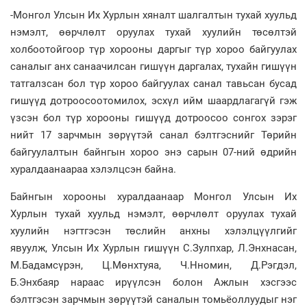
-Монгол Улсын Их Хурлын хяналт шалгалтын тухай хуульд
нэмэлт, өөрчлөлт оруулах тухай хуулийн төсөлтэй
холбоотойгоор түр хорооны даргыг түр хороо байгуулах
саналыг анх санаачилсан гишүүн даргалах, тухайн гишүүн
татгалзсан бол түр хороо байгуулах санал тавьсан бусад
гишүүд дотроосоотомилох, эсхүл ийм шаардлагагүй гэж
үзсэн бол түр хорооны гишүүд дотроосоо сонгох зэрэг
нийт 17 зарчмын зөрүүтэй санал бэлтгэснийг Төрийн
байгуулалтын байнгын хороо энэ сарын 07-ний өдрийн
хуралдаанаараа хэлэлцсэн байна.
Байнгын хорооны хуралдаанаар Монгол Улсын Их
Хурлын тухай хуульд нэмэлт, өөрчлөлт оруулах тухай
хуулийн нэгтгэсэн төслийн анхны хэлэлцүүлгийг
явуулж, Улсын Их Хурлын гишүүн С.Зулпхар, Л.Энхнасан,
М.Бадамсүрэн, Ц.Мөнхтуяа, Ч.Нномин, Д.Рэгдэл,
Б.Энхбаяр нараас ирүүлсэн болон Ажлын хэсгээс
бэлтгэсэн зарчмын зөрүүтэй саналын томьёоллуудыг нэг