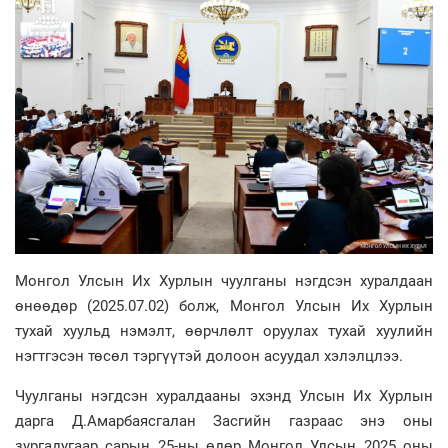
Монгол Улсын Их Хурлын чуулганы нэгдсэн хуралдаан
өнөөдөр (2025.07.02) болж, Монгол Улсын Их Хурлын
тухай хуульд нэмэлт, өөрчлөлт оруулах тухай хуулийн
нэгтгэсэн төсөл тэргүүтэй долоон асуудал хэлэлцлээ.
Чуулганы нэгдсэн хуралдааны эхэнд Улсын Их Хурлын
дарга Д.Амарбаясгалан Засгийн газраас энэ оны
зургадугаар сарын 25-ны өдөр Монгол Улсын 2025 оны