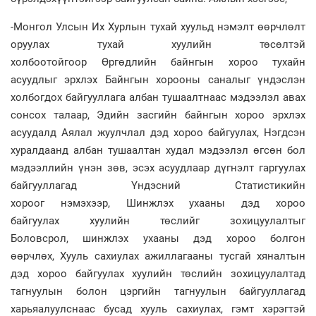
-Монгол Улсын Их Хурлын тухай хуульд нэмэлт өөрчлөлт
оруулах тухай хуулийн төсөлтэй
холбоотойгоор Өргөдлийн байнгын хороо тухайн
асуудлыг эрхлэх Байнгын хорооны саналыг үндэслэн
холбогдох байгууллага албан тушаалтнаас мэдээлэл авах
сонсох талаар, Эдийн засгийн байнгын хороо эрхлэх
асуудалд Аялал жуулчлал дэд хороо байгуулах, Нэгдсэн
хуралдаанд албан тушаалтан худал мэдээлэл өгсөн бол
мэдээллийн үнэн зөв, эсэх асуудлаар дүгнэлт гаргуулах
байгууллагад Үндэсний Статистикийн
хороог нэмэхээр, Шинжлэх ухааны дэд хороо
байгуулах хуулийн төслийг зохицуулалтыг
Боловсрол, шинжлэх ухааны дэд хороо болгон
өөрчлөх, Хууль сахиулах ажиллагааны тусгай хяналтын
дэд хороо байгуулах хуулийн төслийн зохицуулалтад
тагнуулын болон цэргийн тагнуулын байгууллагад
харьяалуулснаас бусад хууль сахиулах, гэмт хэрэгтэй