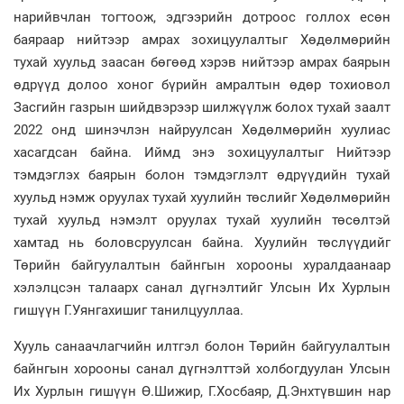
нарийвчлан тогтоож, эдгээрийн дотроос голлох есөн
баяраар нийтээр амрах зохицуулалтыг Хөдөлмөрийн
тухай хуульд заасан бөгөөд хэрэв нийтээр амрах баярын
өдрүүд долоо хоног бүрийн амралтын өдөр тохиовол
Засгийн газрын шийдвэрээр шилжүүлж болох тухай заалт
2022 онд шинэчлэн найруулсан Хөдөлмөрийн хуулиас
хасагдсан байна. Иймд энэ зохицуулалтыг Нийтээр
тэмдэглэх баярын болон тэмдэглэлт өдрүүдийн тухай
хуульд нэмж оруулах тухай хуулийн төслийг Хөдөлмөрийн
тухай хуульд нэмэлт оруулах тухай хуулийн төсөлтэй
хамтад нь боловсруулсан байна. Хуулийн төслүүдийг
Төрийн байгуулалтын байнгын хорооны хуралдаанаар
хэлэлцсэн талаарх санал дүгнэлтийг Улсын Их Хурлын
гишүүн Г.Уянгахишиг танилцууллаа.
Хууль санаачлагчийн илтгэл болон Төрийн байгуулалтын
байнгын хорооны санал дүгнэлттэй холбогдуулан Улсын
Их Хурлын гишүүн Ө.Шижир, Г.Хосбаяр, Д.Энхтүвшин нар