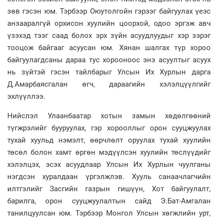
зөв гэсэн юм. Тэрбээр Оюутолгойн гэрээг байгуулах үеэс
анзааралгүй орхисон хуулийн цоорхой, одоо эргэж авч
үзэхэд тээг саад болох эрх зүйн асуудлуудыг хэр зэрэг
тооцож байгааг асуусан юм. Хянан шалгах түр хороо
байгуулагдсаны дараа тус хорооноос энэ асуултыг асуух
нь зүйтэй гэсэн тайлбарыг Улсын Их Хурлын дарга
Д.Амарбаясгалан өгч, дараагийн хэлэлцүүлгийг
эхлүүллээ.
Нийслэл Улаанбаатар хотын замын хөдөлгөөний
түгжрэлийг бууруулах, гэр хорооллыг орон сууцжуулах
тухай хуульд нэмэлт, өөрчлөлт оруулах тухай хуулийн
төсөл болон хамт өргөн мэдүүлсэн хуулийн төслүүдийг
хэлэлцэх, эсэх асуудлаар Улсын Их Хурлын чуулганы
нэгдсэн хуралдаан үргэлжлэв. Хууль санаачлагчийн
илтгэлийг Засгийн газрын гишүүн, Хот байгуулалт,
барилга, орон сууцжуулалтын сайд Э.Бат-Амгалан
танилцуулсан юм. Тэрбээр Монгол Улсын хөгжлийн урт,