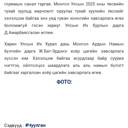
горимын санал гаргав. Монгол Улсын 2025 оны төсвийн
тухай хуульд өөрчлөлт оруулах тухай хуулийн төслийг
хэлэлцэж байгаа энэ үед гуван хоногийн завсарлага өгөх
боломжгүй гэсэн хариуг Улсын Их Хурлын дарга
Д.Амарбаясгалан өглөө.
Харин Улсын Их Хурал дахь Монгол Ардын Намын
бүлгийн дарга Ж.Бат-Эрдэнэ хоёр цагийн завсарлага
хүссэн юм. Хэлэлцэж байгаа асуудлаар байр сууриа
нэгтгэх, ойлголцох шаардлага аль аль намын бүлэгт
байгааг харгалзан хоёр цагийн завсарлага өгөв.
ФОТО:
#Чуулган
Сэдвүүд :