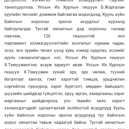
танилцууллаа. Улсын Их Хурлын гишүүн Б.Жаргалан
хуулийн төслийг дэмжиж байгаагаа мэдэгдээд, Хууль зүйн
Байнгын хорооны эрхлэх асуудлыг хүрээнд
байгуулагдах Тусгай хяналтын дэд хорооны талаар
лавлаж, 126 гишүүнтэй энэ
парламент хэлмэгдүүлэлтийн хонгилыг нурааж чадах,
эсэх, энэ хууийн төсөл үүнд хувь нэмэр оруулах, эсэхийг
хууль санаачлагчдын нэг, Улсын Их Хурлын гишүүн
Х.Тэмүүжингээс асууж хариулт авав. Улсын Их Хурлын
гишүүн Х.Тэмүүжин хүний эрх, эрх чөлөө, түүний
баталгааг хангах, гэмт хэрэгтэй тэмцэх, урьдчилан
сэргийлэх прокурор, хэрэг бүртгэлт, мөрдөн байцаалт,
шүүхийн шийдвэр гүйцэтгэх, эрүү, иргэн, захиргааны хэрэг
маргааныг шийдвэрлэх, улс төрийн хилс хэрэгт
хэлмэгдэгчдийг цагаатгахтай холбоотой асуудлууд Хууль
зүйн байнгын хорооны эрхлэх асуудлууд тус байнгын
хороо хяналтаа тавьж чадахгүй байна. Тусгай хяналтын