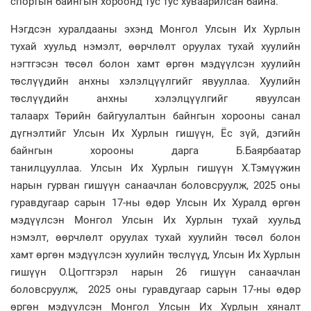
спортын байнгын хороонд тус тус хуваарилсан байна.
Нэгдсэн хуралдааны эхэнд Монгол Улсын Их Хурлын
тухай хуульд нэмэлт, өөрчлөлт оруулах тухай хуулийн
нэгтгэсэн төсөл болон хамт өргөн мэдүүлсэн хуулийн
төслүүдийн анхны хэлэлцүүлгийг явууллаа. Хуулийн
төслүүдийн анхны хэлэлцүүлгийг явуулсан
талаарх Төрийн байгуулалтын байнгын хорооны санал
дүгнэлтийг Улсын Их Хурлын гишүүн, Ёс зүй, дэгийн
байнгын хорооны дарга Б.Баярбаатар
танилцууллаа. Улсын Их Хурлын гишүүн Х.Тэмүүжин
нарын гурван гишүүн санаачлан боловсруулж, 2025 оны
гуравдугаар сарын 17-ны өдөр Улсын Их Хуралд өргөн
мэдүүлсэн Монгол Улсын Их Хурлын тухай хуульд
нэмэлт, өөрчлөлт оруулах тухай хуулийн төсөл болон
хамт өргөн мэдүүлсэн хуулийн төслүүд, Улсын Их Хурлын
гишүүн О.Цогтгэрэл нарын 26 гишүүн санаачлан
боловсруулж, 2025 оны гуравдугаар сарын 17-ны өдөр
өргөн мэдүүлсэн Монгол Улсын Их Хурлын хяналт