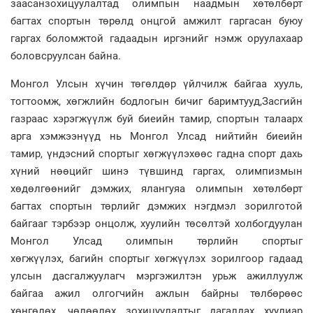
заасанзохицуулалтад олимпын наадмын хөтөлбөрт
багтах спортын төрөлд онцгой амжилт гаргасан буюу
гаргах боломжтой гадаадын иргэнийг нэмж оруулахаар
боловсруулсан байна.
Монгол Улсын хүчин төгөлдөр үйлчилж байгаа хууль,
тогтоомж, хөгжлийн бодлогын бичиг баримтууд,Засгийн
газраас хэрэгжүүлж буй биеийн тамир, спортын талаарх
арга хэмжээнүүд нь Монгол Улсад нийтийн биеийн
тамир, үндэсний спортыг хөгжүүлэхөөс гадна спорт дахь
хүний нөөцийг шинэ түвшинд гаргах, олимпизмын
хөдөлгөөнийг дэмжих, ялангуяа олимпын хөтөлбөрт
багтах спортын төрлийг дэмжих нэгдмэл зорилготой
байгааг тэрбээр онцолж, хуулийн төсөлтэй холбогдуулан
Монгол Улсад олимпын төрлийн спортыг
хөгжүүлэх, багийн спортыг хөгжүүлэх зорилгоор гадаад
улсын дасгалжуулагч мэргэжилтэн урьж ажиллуулж
байгаа ажил олгогчийн ажлын байрны төлбөрөөс
хөнгөлөх, чөлөөлөх зохицуулалтыг дагалдах хуулиар