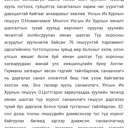
хууль тогтоох, гүйцэтгэх засаглалын зарим чиг үүрэгтэй
давхцалтай байгааг анхаарахыг зөвлөв. Улсын Их Хурлын
гишүүн О.Номинчимэг Монгол Улсын Их Хурлын хяналт
шалгалтын тухай хуульд өөрчлөлт оруулах хуулийн
төсөлтэй холбогдуулан хянан шалгах Түр хорооны
асуудлыг хуульчилж байсан 76 гишүүнтэй парламент
одоогийнхоо тогтолцооны хувьд өөр болохыг хэлж, олон
улсын жишиг болж буй хянан шалгах Түр хорооны
загваруудаас манай улс зөвшилцлийн буюу Англи-
Германы загварыг авсан гэдгийг тайлбарлаж, санаачлагч
нь даргалах санал оновчтой биш гэж үзэж байгаагаа
хэлсэн юм. Энэ талаар хууль санаачлагч, Улсын Их
Хурлын гишүүн О.Цогтгэрэл хариулахдаа хуулийн төсөлд
хянан шалгах түр хороог санаачлагч гишүүн даргалах
тухай бус даргалж болох тухай тусгасныг тайлбарлан, 32-
оос дээш тооны гишүүдийн дэмжсэнээр тус түр хороог
байгуулах бөгөөд эдгээр дэмжсэн санаачлагчид
дотроосоо нэгийгээ томилох зохицуулалт гэдгийг