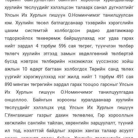
хуулийн төслүүдийг хэлэлцсэн талаарх санал дүгнэлтийг
Улсын Их Хурлын гишүүн О.Номинчимэг танилцуулсан
юм. Хуулийн төсөл батлагдсанаар тээврийн хэрэгслийн
цахим системтэй холбогдсон радио давтамжаар
тодорхойлох төхөөрөмж байршуулахад нэг удаа гарах
нийт зардал 4 тэрбум 596 сая төгрөг, түүнчлэн төлбөр
төлөгч хуулийн этгээд замын хөдөлгөөний төлбөртэй
бүсэд нэвтрэх төлбөрийн нэхэмжлэх үүссэнээс хойш
ажлын 10 өдөрт багтаан холбогдох Төрийн санд төлөх
үүргийг хэрэгжүүлэхэд нэг жилд нийт 1 тэрбум 491 сая
890 мянган төгрөгийн зардал гарах тооцоо гарсныг Улсын
Их Хурлын гишүүн О.Номинчимэг танилцуулгадаа
онцоллоо. Байнгын хорооны хуралдаанаар хуулийн
төслүүдийг хэлэлцэх үед Улсын Их Хурлын гишүүн
Г.Уянгахишиг газрыг дахин төлөвлөх, Гэр хорооллын
хөгжлийн сангийн тайлан, хөрөнгийн зарцуулалт, түүний
ил тод, нээлттэй байдлыг хэрхэн хангах талаар асуулт