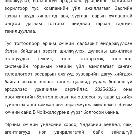
шилжүүлэх, болзошгүй эрсдэлээс урьдчилан сэргийлэх
зорилгоор тус компанийн үйл ажиллагааг Засгийн
газрын шууд хяналтад авч, зургаан сарын хугацаатай
онцгой дэглэм тогтоох шийдвэр гарсан гэдгийг
танилцууллаа.
Тус тогтоолоор эрчим хүчний салбарыг өндөржүүлсэн
бэлэн байдлын зэрэгт шилжүүлэх, дулааны цахилгаан
станцуудын техник, тоног төхөөрөмж, тоноглол,
системийн горимын хэвийн үйл ажиллагааг хангах,
төлөвлөгөөт засварын ажлууд хуваарийн дагуу хийгдэж
байгаа эсэхэд хяналт тавьж, цаашид үүсэж болзошгүй
эрсдэлээс урьдчилан сэргийлэх, 2025-2026 оны
өвөлжилтийн бэлтгэл ажлыг төлөвлөсөн хугацаанд хийж
гүйцэтгэх арга хэмжээ авч хэрэгжүүлж ажиллахыг Эрчим
хүчний сайд Б.Чойжилсүрэнд үүрэг болгосон байна.
“Эрчим хүчний үндэсний хороо, Үндэсний зөвлөл, яам,
агентлагууд нэг удирдлагатай байх зайлшгүй