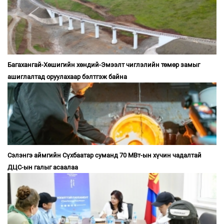
Багахангай-Хөшигийн хөндий-Эмээлт чиглэлийн төмөр замыг
ашиглалтад оруулахаар бэлтгэж байна
Сэлэнгэ аймгийн Сүхбаатар суманд 70 МВт-ын хүчин чадалтай
ДЦС-ын галыг асаалаа