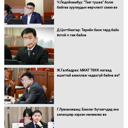
УИХ-ын дарга С.Бямбацогт Сутай
Ч.Лодойсамбуу: "Тээг тушаа" болж
хайрхны тэнгэрийг тахих тахилгад
байгаа хуулиудын өөрчлөлт хэзээ вэ
оролцлоо
Д.Цогтбаатар: Төрийн банк төрд байх
ёстой л гэж байна
С.Амарсайхан: Иргэдийг хохироосон
ААН-ийн нуугтмал хөрөнгийг
битүүмжлэнэ
Ж.Галбадрах: МИАТ ТӨХК яагаад
Н.Номтойбаяр: Аймгуудад тулгамдаж
ашигтай ажиллаж чадахгүй байна вэ?
буй асуудлуудыг Засгийн газрын
хуралдаанд танилцуулж,
шийдвэрлүүлнэ
С.Бямбацогт Зүүн Азийн
Г.Лувсанжамц: Баялаг бүтээгчдэд энэ
эрэгтэйчүүдийн волейболын тэмцээнд
хэлэлцээр хэрхэн нөлөөлөх вэ
оролцож байгаа баг тамирчдад
амжилт хүслээ