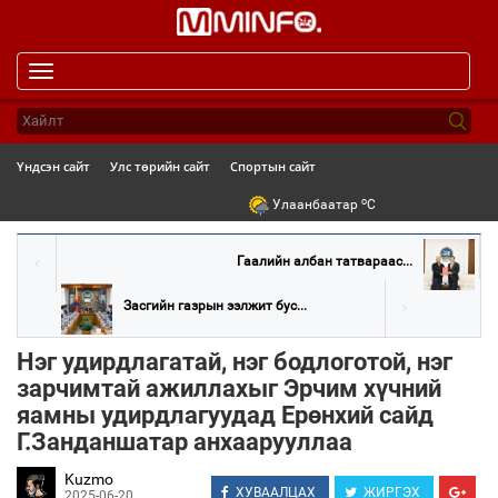
Toggle
navigation
Үндсэн сайт
Улс төрийн сайт
Спортын сайт
o
Улаанбаатар
C
Гаалийн албан татвараас...
Засгийн газрын ээлжит бус...
Нэг удирдлагатай, нэг бодлоготой, нэг
зарчимтай ажиллахыг Эрчим хүчний
яамны удирдлагуудад Ерөнхий сайд
Г.Занданшатар анхаарууллаа
Kuzmo
ХУВААЛЦАХ
ЖИРГЭХ
2025-06-20