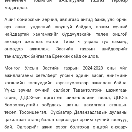
төлөөлөгч томилон ажиллуулна гэдгээ тэрбээр
мэдэгдлээ.
Ашиг сонирхлын зөрчил, авлигаас ангид байж, улс орны
эрх ашиг, үндэсний аюулгүй байдал, эрчим хүчний
найдвартай хангамжийг бүрдүүлэхийн төлөө онцгой
анхаарч ажиллах ёстой. Тийм ч учраас тус яаманд
өнөөдөр ажиллаж, Засгийн газрын шийдвэрийг
танилцуулж байгаагаа Ерөнхий сайд онцлов.
Монгол Улсын Засгийн газрын 2024-2028 оны үйл
ажиллагааны хөтөлбөрт улсын эдийн засаг, нийгмийн
хөгжлийн төслүүдийг хэрэгжүүлэхээр ажиллаж байна.
Үүнд эрчим хүчний салбарт Тавантолгойн цахилгаан
станц, ДЦС-3-ын өргөтгөл шинэчлэлийн төсөл, ДЦС-5,
Бөөрөлжүүтийн хоёрдахь шатны цахилгаан станцын
төсөл, Тосонцэнгэл, Сүхбаатар, Даланзадгадын дулааны
цахилгаан станц болон сэргээгдэх эрчим хүчний төслүүд
бий. Эдгээрийг ажил хэрэг болгоход онцгой анхаарч