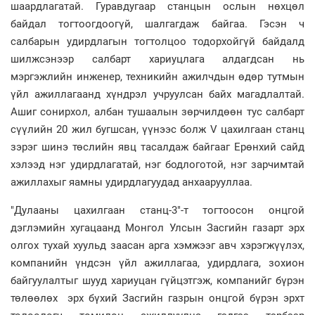
шаардлагатай. Гуравдугаар станцын ослын нөхцөл
байдал тогтоогдоогүй, шалгагдаж байгаа. Гэсэн ч
салбарын удирдлагын тогтолцоо тодорхойгүй байдалд
шилжсэнээр салбарт хариуцлага алдагдсан нь
мэргэжлийн инженер, техникийн ажилчдын өдөр тутмын
үйл ажиллагаанд хүндрэл учруулсан байх магадлалтай.
Ашиг сонирхол, албан тушаалын зөрчилдөөн тус салбарт
сүүлийн 20 жил бугшсан, үүнээс болж V цахилгаан станц
зэрэг шинэ төслийн явц тасалдаж байгааг Ерөнхий сайд
хэлээд нэг удирдлагатай, нэг бодлоготой, нэг зарчимтай
ажиллахыг яамны удирдлагуудад анхаарууллаа.
"Дулааны цахилгаан станц-3"-т тогтоосон онцгой
дэглэмийн хугацаанд Монгол Улсын Засгийн газарт эрх
олгох тухай хуульд заасан арга хэмжээг авч хэрэгжүүлэх,
компанийн үндсэн үйл ажиллагаа, удирдлага, зохион
байгуулалтыг шууд хариуцан гүйцэтгэж, компанийг бүрэн
төлөөлөх эрх бүхий Засгийн газрын онцгой бүрэн эрхт