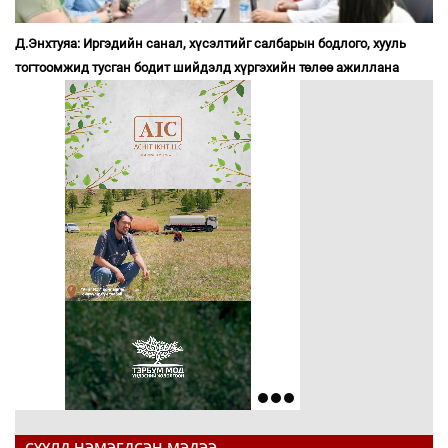
Д.Энхтуяа: Иргэдийн санал, хүсэлтийг салбарын бодлого, хууль
тогтоомжид тусган бодит шийдэлд хүргэхийн төлөө ажиллана
СҮҮЛД НЭМЭГДСЭН МЭДЭЭ