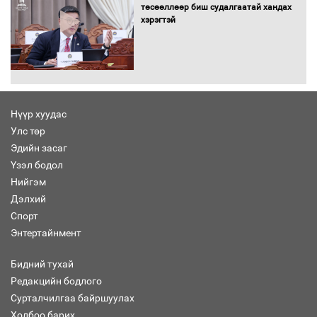
төсөөллөөр биш судалгаатай хандах
хэрэгтэй
16 төрлийн эмийг нэг эх үүсвэрээс
худалдан авах журмыг баталлаа
Нүүр хуудас
Улс төр
Эдийн засаг
Бүх шатанд хэмнэлтийн горимд
шилжиж, найр наадам, зөвлөгөөн,
Үзэл бодол
гадаад томилолтыг хориглолоо
Нийгэм
Дэлхий
Спорт
Энтертайнмент
Сайд нар төсвөө хэрхэн зарцуулах вэ?
Бидний тухай
Редакцийн бодлого
Сурталчилгаа байршуулах
Холбоо барих