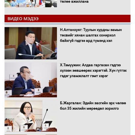
төлөө ажиллана
ВИДЕО МЭДЭЭ
Засгийн газраас хөнгөлөлттэй зээлээр
дэмжсэний үр дүнд шатахуун хадгалах
Н.Алтанхуяг: Туулын хурдны замын
савнууд эхнээсээ ашиглалтад орж
төсвийг хянан шалгах сонирхол
байна
байхгүй гэдгээ ард түмэнд хэл
“Цааснаас чөлөөлье” зөвлөлдөх
хэлэлцүүлэг боллоо
Х.Тэмүүжин: Алдаа гаргасан гэдгээ
хүлээн зөвшөөрөх хэрэгтэй. Хүн гүтгэх
гэдэг уламжлалт гэмт хэрэг
"ДЦС-3” ТӨХК-ийн нэн шаардлагатай
Б.Жаргалан: Эдийн засгийн эрх чөлөө
“Турбингенератор-5”-ын шинэчлэлийн
бол 35 жилийн мөрөөдөл зорилго
төсвийг шийдвэрлэхээр болов