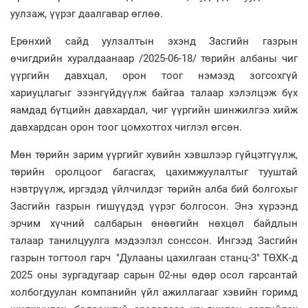
уулзаж, үүрэг даалгавар өглөө.
Ерөнхий сайд уулзалтын эхэнд Засгийн газрын
өчигдрийн хуралдаанаар /2025-06-18/ төрийн албаны чиг
үүргийн давхцал, орон тоог нэмээд зогсохгүй
хариуцлагыг эзэнгүйдүүлж байгаа талаар хэлэлцэж бүх
яамдад бүтцийн давхардал, чиг үүргийн шинжилгээ хийж
давхардсан орон тоог цомхотгох чиглэл өгсөн.
Мөн төрийн зарим үүргийг хувийн хэвшлээр гүйцэтгүүлж,
төрийн оролцоог багасгах, цахимжуулалтыг тууштай
нэвтрүүлж, иргэдэд үйлчилдэг төрийн алба бий болгохыг
Засгийн газрын гишүүдэд үүрэг болгосон. Энэ хүрээнд
эрчим хүчний салбарын өнөөгийн нөхцөл байдлын
талаар танилцуулга мэдээлэл сонссон. Ингээд Засгийн
газрын тогтоол гарч "Дулааны цахилгаан станц-3" ТӨХК-д
2025 оны зургадугаар сарын 02-ны өдөр осол гарсантай
холбогдуулан компанийн үйл ажиллагааг хэвийн горимд