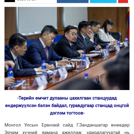
-Төрийн өмчит дулааны цахилгаан станцуудад
өндөржүүлсэн бэлэн байдал, гуравдугаар станцад онцгой
дэглэм тогтоов-
Монгол Улсын Ерөнхий сайд Г.Занданшатар өнөөдөр
Эрчим хүчний яаманд ажиллаж, удирдлагуудтай нь