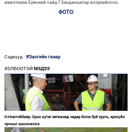
ажиллахаа Ерөнхий сайд Г.Занданшатар илэрхийллээ.
ФОТО:
#Засгийн газар
Сэдвүүд :
ХОЛБООТОЙ
МЭДЭЭ
Н.Номтойбаяр: Орон нутаг хөгжихөд чөдөр болж буй хууль, эрхзүйн
орчныг шинэчилнэ