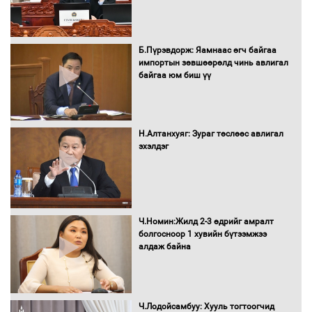
Автобензин, дизель түлшний онцгой
Б.Пүрэвдорж: Яамнаас өгч байгаа
албан татварыг тэглэлээ
импортын зөвшөөрөлд чинь авлигал
байгаа юм биш үү
Санхүүгийн хэмнэлтийн горимд эрүүл
Н.Алтанхуяг: Зураг төслөөс авлигал
мэндийн салбар хамаарахгүй
эхэлдэг
Нөөцийн махны худалдаа,
Ч.Номин:Жилд 2-3 өдрийг амралт
борлуулалтыг нээлттэй ил тод
болгосноор 1 хувийн бүтээмжээ
болгоно
алдаж байна
Монгол Улс “COP17”-д “Тал хээрийн
Ч.Лодойсамбуу: Хууль тогтоогчид
төлөвлөгөө”-гөө танилцуулна