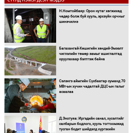
Н.Номтойбаяр: Орон нутаг хөгжихөд
чөдөр болж буй хууль, эрхзүйн орчныг
шинэчилнэ
Багахангай-Хөшигийн хөндий-Эмээлт
чиглэлийн төмөр замыг ашиглалтад
оруулахаар бэлтгэж байна
Сэлэнгэ аймгийн Сүхбаатар суманд 70
МВт-ын хүчин чадалтай ДЦС-ын галыг
асаалаа
Д.Энхтуяа: Иргэдийн санал, хүсэлтийг
салбарын бодлого, хууль тогтоомжид
тусган бодит шийдэлд хүргэхийн