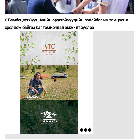
С.Бямбацогт Зүүн Азийн эрэгтэйчүүдийн волейболын тэмцээнд
оролцож байгаа баг тамирчдад амжилт хүслээ