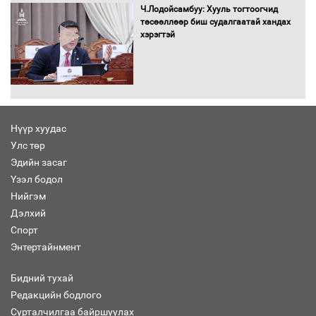
баримт
Ч.Лодойсамбуу: Хууль тогтоогчид
төсөөллөөр биш судалгаатай хандах
хэрэгтэй
Хөвсгөл нуурын лусыг тахих төрийн
тахилгын ёслол боллоо
Нүүр хуудас
Улс төр
“Хар жагсаалт”-ын асуудлыг цэгцлэх
Эдийн засаг
чиглэлээр Монголбанкны удирдлагад
30 хоногийн хугацаатай үүрэг өглөө
Үзэл бодол
Нийгэм
Дэлхий
Спорт
Ерөнхий сайд Н.Учрал олимпиадын
Энтертайнмент
хүрээнд гарсан зардлыг шийдвэрлэж
өгөхөөр болов
Бидний тухай
Редакцийн бодлого
Сурталчилгаа байршуулах
Энэ намар 1-6 дугаар ангийн