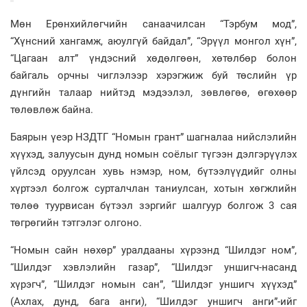
Мөн Ерөнхийлөгчийн санаачилсан “Тэрбум мод”,
“Хүнсний хангамж, аюулгүй байдал”, “Эрүүл монгол хүн”,
“Цагаан алт” үндэсний хөдөлгөөн, хөтөлбөр болон
байгаль орчны чиглэлээр хэрэгжиж буй төслийн үр
дүнгийн талаар нийтэд мэдээлэл, зөвлөгөө, өгөхөөр
төлөвлөж байна.
Баярын үеэр НЗДТГ “Номын грант” шагналаа нийслэлийн
хүүхэд, залуусын дунд номын соёлыг түгээн дэлгэрүүлэх
үйлсэд оруулсан хувь нэмэр, ном, бүтээлүүдийг олны
хүртээл болгож сурталчлан таниулсан, хотын хөгжлийн
төлөө туурвисан бүтээл зэргийг шалгуур болгож 3 сая
төгрөгийн тэтгэлэг олгоно.
“Номын сайн нөхөр” уралдааны хүрээнд “Шилдэг ном”,
“Шилдэг хэвлэлийн газар”, “Шилдэг уншигч-насанд
хүрэгч”, “Шилдэг номын сан”, “Шилдэг уншигч хүүхэд”
(Ахлах, дунд, бага анги), “Шилдэг уншигч анги”-ийг