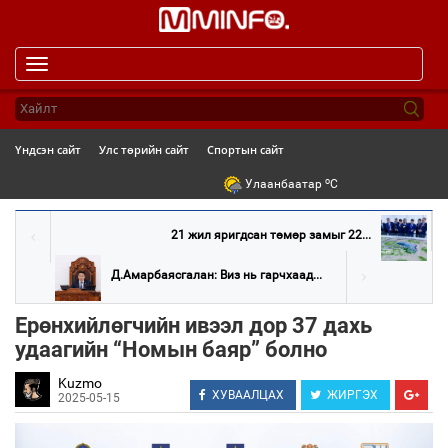
Toggle
navigation
Үндсэн сайт
Улс төрийн сайт
Спортын сайт
o
Улаанбаатар
C
21 жил яригдсан төмөр замыг 22...
Д.Амарбаясгалан: Виз нь гарчхаад...
Ерөнхийлөгчийн ивээл дор 37 дахь
удаагийн “Номын баяр” болно
Kuzmo
ХУВААЛЦАХ
ЖИРГЭХ
2025-05-15