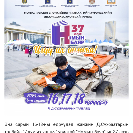
Энэ сарын 16-18-ны өдрүүдэд жанжин Д.Сүхбаатарын
талбайд “Илүү их уншья” уриатай “Номын баяр”-ыг 37 дахь