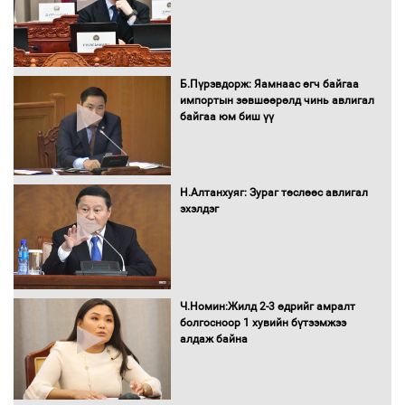
Засгийн газрын ээлжит хуралдаан
болж байна
Б.Пүрэвдорж: Яамнаас өгч байгаа
импортын зөвшөөрөлд чинь авлигал
байгаа юм биш үү
Автомашинд улсын дугаарын тэгш,
сондгойгоор шатахуун олгоно
Н.Алтанхуяг: Зураг төслөөс авлигал
эхэлдэг
Бага орлоготой иргэдийн орлогод
татвар ногдуулахгүй байх эрх зүйн
орчныг бүрдүүллээ
Ч.Номин:Жилд 2-3 өдрийг амралт
болгосноор 1 хувийн бүтээмжээ
алдаж байна
Хөшөө бүтсэн түүхийг өгүүлэх 7