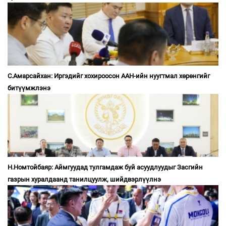
С.Амарсайхан: Иргэдийг хохироосон ААН-ийн нуугтмал хөрөнгийг
битүүмжлэнэ
Н.Номтойбаяр: Аймгуудад тулгамдаж буй асуудлуудыг Засгийн
газрын хуралдаанд танилцуулж, шийдвэрлүүлнэ