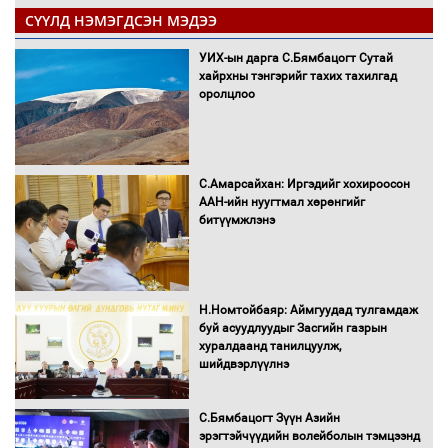
СҮҮЛД НЭМЭГДСЭН МЭДЭЭ
УИХ-ын дарга С.Бямбацогт Сутай
хайрхны тэнгэрийг тахих тахилгад
оролцлоо
С.Амарсайхан: Иргэдийг хохироосон
ААН-ийн нуугтмал хөрөнгийг
битүүмжлэнэ
Н.Номтойбаяр: Аймгуудад тулгамдаж
буй асуудлуудыг Засгийн газрын
хуралдаанд танилцуулж,
шийдвэрлүүлнэ
С.Бямбацогт Зүүн Азийн
эрэгтэйчүүдийн волейболын тэмцээнд