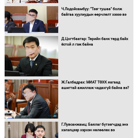
Монгол Улс “COP17”-д “Тал хээрийн
Ч.Лодойсамбуу: "Тээг тушаа" болж
төлөвлөгөө”-гөө танилцуулна
байгаа хуулиудын өөрчлөлт хэзээ вэ
Д.Цогтбаатар: Төрийн банк төрд байх
ёстой л гэж байна
16 төрлийн эмийг нэг эх үүсвэрээс
худалдан авах журмыг баталлаа
Бүх шатанд хэмнэлтийн горимд
Ж.Галбадрах: МИАТ ТӨХК яагаад
шилжиж, найр наадам, зөвлөгөөн,
ашигтай ажиллаж чадахгүй байна вэ?
гадаад томилолтыг хориглолоо
Сайд нар төсвөө хэрхэн зарцуулах вэ?
Г.Лувсанжамц: Баялаг бүтээгчдэд энэ
хэлэлцээр хэрхэн нөлөөлөх вэ