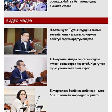
оролцож байгаа баг тамирчдад
амжилт хүслээ
ВИДЕО МЭДЭЭ
Автобензин, дизель түлшний онцгой
Н.Алтанхуяг: Туулын хурдны замын
албан татварыг тэглэлээ
төсвийг хянан шалгах сонирхол
байхгүй гэдгээ ард түмэнд хэл
Х.Тэмүүжин: Алдаа гаргасан гэдгээ
Санхүүгийн хэмнэлтийн горимд эрүүл
хүлээн зөвшөөрөх хэрэгтэй. Хүн гүтгэх
мэндийн салбар хамаарахгүй
гэдэг уламжлалт гэмт хэрэг
Нөөцийн махны худалдаа,
Б.Жаргалан: Эдийн засгийн эрх чөлөө
борлуулалтыг нээлттэй ил тод
бол 35 жилийн мөрөөдөл зорилго
болгоно