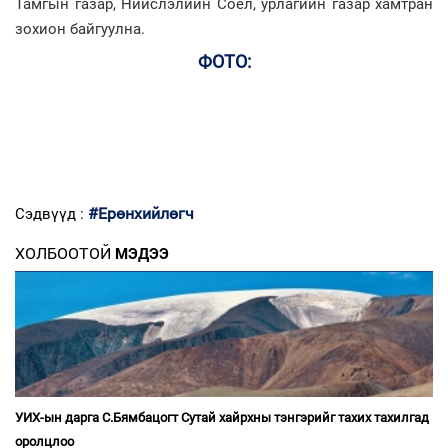
Тамгын газар, Нийслэлийн Соёл, урлагийн газар хамтран
зохион байгуулна.
ФОТО:
#Ерөнхийлөгч
Сэдвүүд :
ХОЛБООТОЙ
МЭДЭЭ
УИХ-ын дарга С.Бямбацогт Сутай хайрхны тэнгэрийг тахих тахилгад
оролцлоо