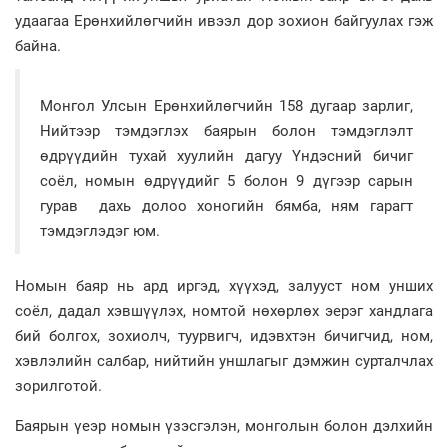
удаагаа Ерөнхийлөгчийн ивээл дор зохион байгуулах гэж
байна.
Монгол Улсын Ерөнхийлөгчийн 158 дугаар зарлиг,
Нийтээр тэмдэглэх баярын болон тэмдэглэлт
өдрүүдийн тухай хуулийн дагуу Үндэсний бичиг
соёл, номын өдрүүдийг 5 болон 9 дүгээр сарын
гурав дахь долоо хоногийн бямба, ням гарагт
тэмдэглэдэг юм.
Номын баяр нь ард иргэд, хүүхэд, залууст ном унших
соёл, дадал хэвшүүлэх, номтой нөхөрлөх эерэг хандлага
бий болгох, зохиолч, туурвигч, идэвхтэн бичигчид, ном,
хэвлэлийн салбар, нийтийн уншлагыг дэмжин сурталчлах
зорилготой.
Баярын үеэр номын үзэсгэлэн, монголын болон дэлхийн