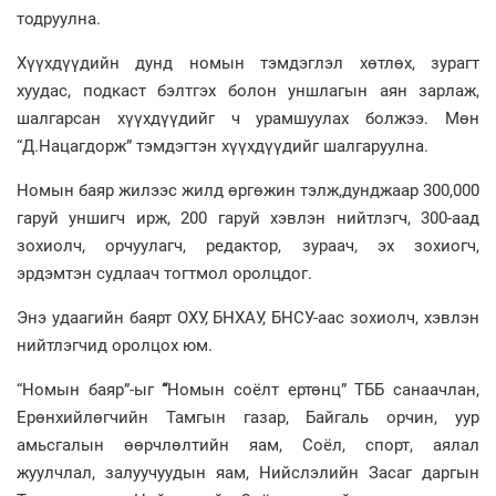
тодруулна.
Хүүхдүүдийн дунд номын тэмдэглэл хөтлөх, зурагт
хуудас, подкаст бэлтгэх болон уншлагын аян зарлаж,
шалгарсан хүүхдүүдийг ч урамшуулах болжээ. Мөн
“Д.Нацагдорж” тэмдэгтэн хүүхдүүдийг шалгаруулна.
Номын баяр жилээс жилд өргөжин тэлж,дунджаар 300,000
гаруй уншигч ирж, 200 гаруй хэвлэн нийтлэгч, 300-аад
зохиолч, орчуулагч, редактор, зураач, эх зохиогч,
эрдэмтэн судлаач тогтмол оролцдог.
Энэ удаагийн баярт ОХУ, БНХАУ, БНСУ-аас зохиолч, хэвлэн
нийтлэгчид оролцох юм.
“Номын баяр”-ыг
“
Номын соёлт ертөнц” ТББ санаачлан,
Ерөнхийлөгчийн Тамгын газар, Байгаль орчин, уур
амьсгалын өөрчлөлтийн яам, Соёл, спорт, аялал
жуулчлал, залуучуудын яам, Нийслэлийн Засаг даргын