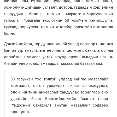
шилдэг ном, бүтээлийн худалдаа, шинэ номын нээлт,
зохиолч-уншигчдын уулзалт, дотоод, гадаадын хэвлэлийн
газруудын болон номын маркетинг-борлуулалтын
уулзалт, “Байгаль экологийн 50 ном”-ын танилцуулга,
хүүхдэд зориулсан номын хөтөлбөр зэрэг үйл ажиллагаа
болно.
Дэлхий нийтэд, тэр дундаа манай улсад сөргөөр нөлөөлж
байгаа уур амьсгалын өөрчлөлт, цөлжилт, байгаль орчны
доройтлын улмаас устах аюулд орсон амьтдын нэг нь
Алтайн өвөр говьд амьдардаг мазаалай баавгай юм.
50 гаруйхан тоо толгой үлдээд байгаа мазаалайг
хамгаалах, өсгөн үржүүлэх ажлыг эрчимжүүлэх,
олон нийтийн анхаарлыг хандуулах зорилгоор энэ
удаагийн баярт Ерөнхийлөгчийн Тамгын газар
“Үндэсний бахархалт амьтан мазаалай” сэдвээр
оролцоно.