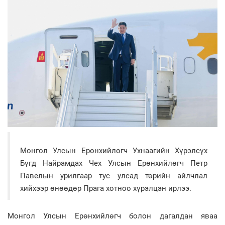
Монгол Улсын Ерөнхийлөгч Ухнаагийн Хүрэлсүх
Бүгд Найрамдах Чех Улсын Ерөнхийлөгч Петр
Павелын урилгаар тус улсад төрийн айлчлал
хийхээр өнөөдөр Прага хотноо хүрэлцэн ирлээ.
Монгол Улсын Ерөнхийлөгч болон дагалдан яваа