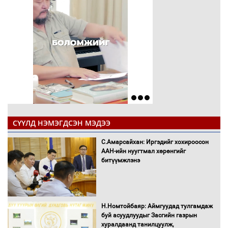
СҮҮЛД НЭМЭГДСЭН МЭДЭЭ
С.Амарсайхан: Иргэдийг хохироосон
ААН-ийн нуугтмал хөрөнгийг
битүүмжлэнэ
Н.Номтойбаяр: Аймгуудад тулгамдаж
буй асуудлуудыг Засгийн газрын
хуралдаанд танилцуулж,