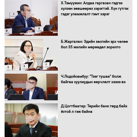
Нөөцийн махны худалдаа,
Х.Тэмүүжин: Алдаа гаргасан гэдгээ
борлуулалтыг нээлттэй ил тод
хүлээн зөвшөөрөх хэрэгтэй. Хүн гүтгэх
болгоно
гэдэг уламжлалт гэмт хэрэг
Монгол Улс “COP17”-д “Тал хээрийн
Б.Жаргалан: Эдийн засгийн эрх чөлөө
төлөвлөгөө”-гөө танилцуулна
бол 35 жилийн мөрөөдөл зорилго
16 төрлийн эмийг нэг эх үүсвэрээс
Ч.Лодойсамбуу: "Тээг тушаа" болж
худалдан авах журмыг баталлаа
байгаа хуулиудын өөрчлөлт хэзээ вэ
Д.Цогтбаатар: Төрийн банк төрд байх
Бүх шатанд хэмнэлтийн горимд
ёстой л гэж байна
шилжиж, найр наадам, зөвлөгөөн,
гадаад томилолтыг хориглолоо