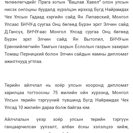
төлөөлөгчдийг Прага хотын “Вацлав Хавел” олон улсын
нисэх онгоцны буудалд хүрэлцэн ирэхэд Бүгд Найрамдах
Чех Улсын Гадаад хэргийн сайд Ян Липавский, Монгол
Улсаас БНЧУ-д суугаа Онц бөгөөд Бүрэн эрхт Элчин сайд
Д.Гансүх, БНЧУ-аас Монгол Улсад суугаа Онц бөгөөд
Бүрэн эрхт Элчин сайд Ян Вытопил, БНЧУ-ын
Ерөнхийлөгчийн Тамгын газрын Ёслолын газрын захирал
Томаш Перницкий болон Элчин сайдын яамны дипломат
ажилтнууд угтлаа.
Төрийн айлчлал нь хоёр улсын хооронд дипломат
харилцаа тогтоосны 75 жилийн ойн хүрээнд, Монгол
Улсын төрийн тэргүүний түвшинд Бүгд Найрамдах Чех
Улсад 10 жилийн дараа болж байгаа юм.
Айлчлалын үеэр хоёр улсын төрийн тэргүүн
ганцаарчилсан уулзалт, албан ёсны хэлэлцээ хийж,