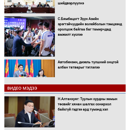
шийдвэрлүүлнэ
С.Бямбацогт Зүүн Азийн
эрэгтэйчүүдийн волейболын тэмцээнд
оролцож байгаа баг тамирчдад
амжилт хүслээ
Автобензин, дизель түлшний онцгой
албан татварыг тэглэлээ
ВИДЕО МЭДЭЭ
Санхүүгийн хэмнэлтийн горимд эрүүл
Н.Алтанхуяг: Туулын хурдны замын
мэндийн салбар хамаарахгүй
төсвийг хянан шалгах сонирхол
байхгүй гэдгээ ард түмэнд хэл