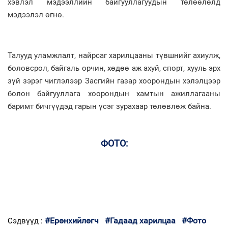
хэвлэл мэдээллийн байгууллагуудын төлөөлөлд
мэдээлэл өгнө.
Талууд уламжлалт, найрсаг харилцааны түвшнийг ахиулж,
боловсрол, байгаль орчин, хөдөө аж ахуй, спорт, хууль эрх
зүй зэрэг чиглэлээр Засгийн газар хоорондын хэлэлцээр
болон байгууллага хоорондын хамтын ажиллагааны
баримт бичгүүдэд гарын үсэг зурахаар төлөвлөж байна.
ФОТО:
#Ерөнхийлөгч
#Гадаад харилцаа
#Фото
Сэдвүүд :