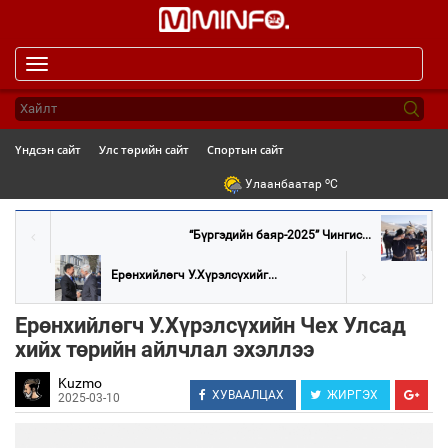
Toggle
navigation
Үндсэн сайт
Улс төрийн сайт
Спортын сайт
o
Улаанбаатар
C
“Бүргэдийн баяр-2025” Чингис...
Ерөнхийлөгч У.Хүрэлсүхийг...
Ерөнхийлөгч У.Хүрэлсүхийн Чех Улсад
хийх төрийн айлчлал эхэллээ
Kuzmo
ХУВААЛЦАХ
ЖИРГЭХ
2025-03-10