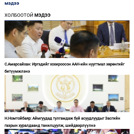
мэдээ
ХОЛБООТОЙ
МЭДЭЭ
С.Амарсайхан: Иргэдийг хохироосон ААН-ийн нуугтмал хөрөнгийг
битүүмжлэнэ
Н.Номтойбаяр: Аймгуудад тулгамдаж буй асуудлуудыг Засгийн
газрын хуралдаанд танилцуулж, шийдвэрлүүлнэ