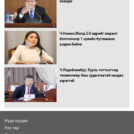
эхэлдэг
Хөшөө бүтсэн түүхийг өгүүлэх 7
баримт
Ч.Номин:Жилд 2-3 өдрийг амралт
болгосноор 1 хувийн бүтээмжээ
алдаж байна
Хөвсгөл нуурын лусыг тахих төрийн
тахилгын ёслол боллоо
Ч.Лодойсамбуу: Хууль тогтоогчид
төсөөллөөр биш судалгаатай хандах
хэрэгтэй
“Хар жагсаалт”-ын асуудлыг цэгцлэх
чиглэлээр Монголбанкны удирдлагад
30 хоногийн хугацаатай үүрэг өглөө
Нүүр хуудас
Улс төр
Ерөнхий сайд Н.Учрал олимпиадын