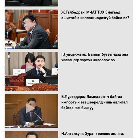
Сайд нар төсвөө хэрхэн зарцуулах вэ?
Ж.Галбадрах: МИАТ ТӨХК яагаад
ашигтай ажиллаж чадахгүй байна вэ?
Засгийн газрын ээлжит хуралдаан
болж байна
Г.Лувсанжамц: Баялаг бүтээгчдэд энэ
хэлэлцээр хэрхэн нөлөөлөх вэ
Автомашинд улсын дугаарын тэгш,
сондгойгоор шатахуун олгоно
Б.Пүрэвдорж: Яамнаас өгч байгаа
импортын зөвшөөрөлд чинь авлигал
байгаа юм биш үү
Бага орлоготой иргэдийн орлогод
татвар ногдуулахгүй байх эрх зүйн
орчныг бүрдүүллээ
Н.Алтанхуяг: Зураг төслөөс авлигал