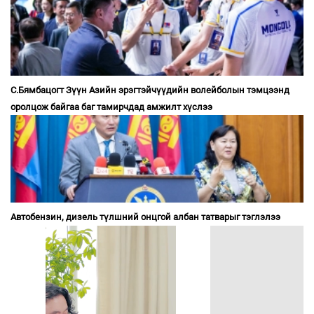
С.Бямбацогт Зүүн Азийн эрэгтэйчүүдийн волейболын тэмцээнд
оролцож байгаа баг тамирчдад амжилт хүслээ
Автобензин, дизель түлшний онцгой албан татварыг тэглэлээ