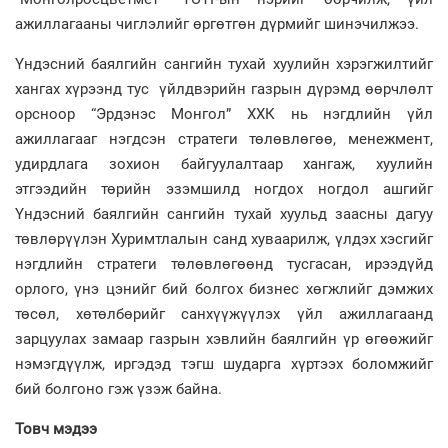
ажиллагааны чиглэлийг өргөтгөн дүрмийг шинэчилжээ.
Үндэсний баялгийн сангийн тухай хуулийн хэрэгжилтийг
хангах хүрээнд тус үйлдвэрийн газрын дүрэмд өөрчлөлт
орсноор “Эрдэнэс Монгол” ХХК нь нэгдлийн үйл
ажиллагааг нэгдсэн стратеги төлөвлөгөө, менежмент,
удирдлага зохион байгуулалтаар хангаж, хуулийн
этгээдийн төрийн эзэмшилд ногдох ногдол ашгийг
Үндэсний баялгийн сангийн тухай хуульд заасны дагуу
төвлөрүүлэн Хуримтлалын санд хуваарилж, үлдэх хэсгийг
нэгдлийн стратеги төлөвлөгөөнд тусгасан, ирээдүйд
орлого, үнэ цэнийг бий болгох бизнес хөгжлийг дэмжих
төсөл, хөтөлбөрийг санхүүжүүлэх үйл ажиллагаанд
зарцуулах замаар газрын хэвлийн баялгийн үр өгөөжийг
нэмэгдүүлж, иргэдэд тэгш шударга хүртээх боломжийг
бий болгоно гэж үзэж байна.
Товч мэдээ