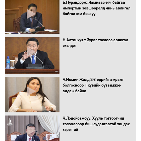
Б.Пүрэвдорж: Яамнаас өгч байгаа
импортын зөвшөөрөлд чинь авлигал
байгаа юм биш үү
Бага орлоготой иргэдийн орлогод
татвар ногдуулахгүй байх эрх зүйн
орчныг бүрдүүллээ
Н.Алтанхуяг: Зураг төслөөс авлигал
эхэлдэг
Хөшөө бүтсэн түүхийг өгүүлэх 7
баримт
Ч.Номин:Жилд 2-3 өдрийг амралт
болгосноор 1 хувийн бүтээмжээ
алдаж байна
Хөвсгөл нуурын лусыг тахих төрийн
тахилгын ёслол боллоо
Ч.Лодойсамбуу: Хууль тогтоогчид
төсөөллөөр биш судалгаатай хандах
хэрэгтэй