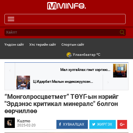
Toggle
navigation
Үндсэн сайт
Улс төрийн сайт
Спортын сайт
o
Улаанбаатар
C
Мал хулгайлах гэмт хэргээс...
Ц.Идэрбат:Малын индексжүүлсэн...
“Монголросцветмет” ТӨҮГ-ын нэрийг
"Эрдэнэс критикал минералс" болгон
өөрчиллөө
Kuzmo
ХУВААЛЦАХ
ЖИРГЭХ
2025-02-20