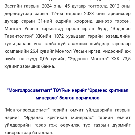
Засгийн газрын 2024 оны 45 дугаар тогтоолд 2012 оны
дөрөвдүгээр сарын 12-ны өдрөөс 2023 оны арванхоёр
дугаар сарын 31-ний өдрийн хооронд шинээр төрсөн,
Монгол Улсын харьяатад орсон иргэн бүрд “Эрдэнэс
Тавантолгой” ХК-ийн 1072 хувьцааг төрийн эзэмшлийн
хувьцаанаас үнэ төлбөргүй эзэмших шийдвэр гарснаар
компанийн 26,4 хувийг Монгол Улсын иргэд, үндэсний аж
ахуйн нэгжүүд 0,06 хувийг, “Эрдэнэс Монгол” ХХК 73,5
хувийг эзэмшиж байна.
“Монголросцветмет” ТӨҮГ-ын нэрийг "Эрдэнэс критикал
минералс" болгон өөрчиллөө
“Монголросцветмет” төрийн өмчит үйлдвэрийн газрын
нэрийг "Эрдэнэс критикал минералс" төрийн өмчит
үйлдвэрийн газар гэж өөрчилж, тус газрын дүрмийг
хавсралтаар баталлаа.