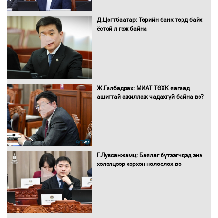
Д.Цогтбаатар: Төрийн банк төрд байх
Бүх шатанд хэмнэлтийн горимд
ёстой л гэж байна
шилжиж, найр наадам, зөвлөгөөн,
гадаад томилолтыг хориглолоо
Сайд нар төсвөө хэрхэн зарцуулах вэ?
Ж.Галбадрах: МИАТ ТӨХК яагаад
ашигтай ажиллаж чадахгүй байна вэ?
Засгийн газрын ээлжит хуралдаан
болж байна
Г.Лувсанжамц: Баялаг бүтээгчдэд энэ
хэлэлцээр хэрхэн нөлөөлөх вэ
Автомашинд улсын дугаарын тэгш,
сондгойгоор шатахуун олгоно