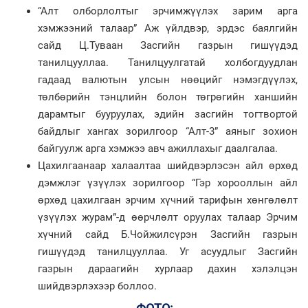
“Алт олборлолтыг эрчимжүүлэх зарим арга
хэмжээний талаар” Аж үйлдвэр, эрдэс баялгийн
сайд Ц.Туваан Засгийн газрын гишүүдэд
танилцууллаа. Танилцуулгатай холбогдуудлан
гадаад валютын улсын нөөцийг нэмэгдүүлэх,
төлбөрийн тэнцлийн болон төгрөгийн ханшийн
дарамтыг бууруулах, эдийн засгийн тогтвортой
байдлыг хангах зорилгоор “Алт-3” аяныг зохион
байгуулж арга хэмжээ авч ажиллахыг даалгалаа.
Цахилгаанаар халаалтаа шийдвэрлэсэн айл өрхөд
дэмжлэг үзүүлэх зорилгоор “Гэр хорооллын айл
өрхөд цахилгаан эрчим хүчний тарифын хөнгөлөлт
үзүүлэх журам”-д өөрчлөлт оруулах талаар Эрчим
хүчний сайд Б.Чойжилсүрэн Засгийн газрын
гишүүдэд танилцууллаа. Уг асуудлыг Засгийн
газрын дараагийн хурлаар дахин хэлэлцэн
шийдвэрлэхээр боллоо.