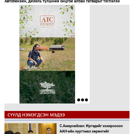
Автобензин, дизель түлшний онцгой албан татварыг тэглэлээ
СҮҮЛД НЭМЭГДСЭН МЭДЭЭ
С.Амарсайхан: Иргэдийг хохироосон
ААН-ийн нуугтмал хөрөнгийг