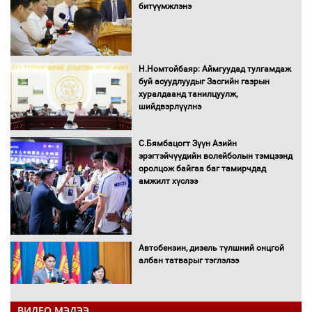
битүүмжлэнэ
Н.Номтойбаяр: Аймгуудад тулгамдаж
буй асуудлуудыг Засгийн газрын
хуралдаанд танилцуулж,
шийдвэрлүүлнэ
С.Бямбацогт Зүүн Азийн
эрэгтэйчүүдийн волейболын тэмцээнд
оролцож байгаа баг тамирчдад
амжилт хүслээ
Автобензин, дизель түлшний онцгой
албан татварыг тэглэлээ
ВИДЕО МЭДЭЭ