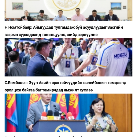
Н.Номтойбаяр: Аймгуудад тулгамдаж буй асуудлуудыг Засгийн
газрын хуралдаанд танилцуулж, шийдвэрлүүлнэ
С.Бямбацогт Зүүн Азийн эрэгтэйчүүдийн волейболын тэмцээнд
оролцож байгаа баг тамирчдад амжилт хүслээ