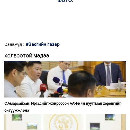
ФОТО:
#Засгийн газар
Сэдвүүд :
ХОЛБООТОЙ
МЭДЭЭ
С.Амарсайхан: Иргэдийг хохироосон ААН-ийн нуугтмал хөрөнгийг
битүүмжлэнэ