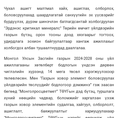
Чухал ашигт малтмал хайх, ашиглах, олборлох,
боловсруулахад шаардлагатай санхүүгийн эх үүсвэрийг
бүрдүүлэх, дүрэм шинэчлэн батлагдсантай холбогдуулан
"Эрдэнэс критикал минералс" Төрийн өмчит үйлдвэрийн
газрын бүтэц, орон тооны дээд хязгаарыг тогтоох,
удирдлага зохион байгуулалтаар хангаж ажиллахыг
холбогдох албан тушаалтнуудад даалгалаа.
Монгол Улсын Засгийн газрын 2024-2028 оны үйл
ажиллагааны хөтөлбөрт бодлогын үндсэн дөрвөн
чиглэлийн хүрээнд 14 мега төсөл хэрэгжүүлэхээр
төлөвлөсөн. Мөн “Газрын ховор элемент боловсруулах
үйлдвэрийн төслүүдийг бодлогоор дэмжинэ” гэж заасан
бөгөөд “Монголросцветмет” ТӨҮГ-ын дэд бүтэц, туршлага
хүний нөөцийн чадвар, боломжийг харгалзан үзэж
газрын ховор элементийн судалгаа, хайгуул, олборлолт,
ашиглалт, баяжуулалтыг хариуцуулахаар
“Монголросцветмет” ТӨҮГ-ын нэрийг өөрчилж, үйл