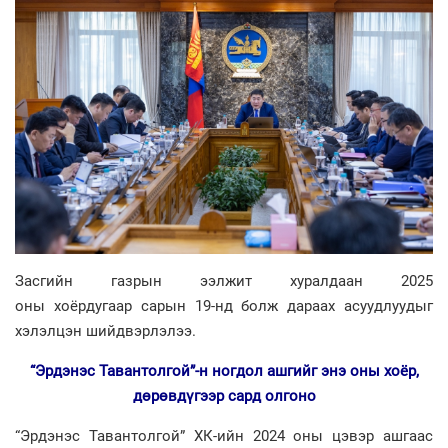
Засгийн газрын ээлжит хуралдаан 2025
оны хоёрдугаар сарын 19-нд болж дараах асуудлуудыг
хэлэлцэн шийдвэрлэлээ.
“Эрдэнэс Тавантолгой”-н
ногдол ашгийг энэ оны хоёр,
дөрөвдүгээр сард олгоно
“Эрдэнэс Тавантолгой” ХК-ийн 2024 оны цэвэр ашгаас