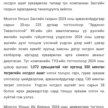
ногдол ашиг хуваарилах талаар тус компаниас Засгийн
газрын хуралдаанд танилцуулга хийлээ.
Монгол Улсын Засгийн газрын 2024 оны арванхоёрдугаар
сарын 20-ны 225 дугаар тогтоолоор “Эрдэнэс
Тавантолгой” ХК-ийн үйл ажиллагааны үр дүнгийн
жилийн эцсийн гүйцэтгэлд үндэслэн 2024 оны цэвэр
ашгийн дүнг тооцож үзсэний үндсэн дээр нийт цэвэр
ашгийн зохих хувийг хуульд заасны дагуу ногдол ашиг
хэлбэрээр иргэдэд хуваарилах арга хэмжээ авахыг
даалгасан. Тус компанийн ТУЗ-ийн тогтоолоор 2024 оны
цэвэр ашгаас
1,072 хувьцаатай нэг иргэнд 350 мянган
төгрөгийн ногдол ашиг
олгох тооцоо гарч, гурав хувааж
олгохоор шийдвэрлэж, арванхоёрдугаар сард 130 мянган
төгрөг олгосон. Үлдсэн ногдол ашгийг энэ сарын 28
болон ирэх дөрөвдүгээр сард тэнцүү хувааж олгох нь
зүйтэй гэж үзлээ.
Монгол Улсын Их Хурлын 2024 оны аравдугаар тогтоол,