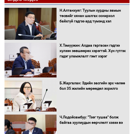
Санхүүгийн хэмнэлтийн горимд эрүүл
Н.Алтанхуяг: Туулын хурдны замын
мэндийн салбар хамаарахгүй
төсвийг хянан шалгах сонирхол
байхгүй гэдгээ ард түмэнд хэл
Нөөцийн махны худалдаа,
Х.Тэмүүжин: Алдаа гаргасан гэдгээ
борлуулалтыг нээлттэй ил тод
хүлээн зөвшөөрөх хэрэгтэй. Хүн гүтгэх
болгоно
гэдэг уламжлалт гэмт хэрэг
Монгол Улс “COP17”-д “Тал хээрийн
Б.Жаргалан: Эдийн засгийн эрх чөлөө
төлөвлөгөө”-гөө танилцуулна
бол 35 жилийн мөрөөдөл зорилго
16 төрлийн эмийг нэг эх үүсвэрээс
Ч.Лодойсамбуу: "Тээг тушаа" болж
худалдан авах журмыг баталлаа
байгаа хуулиудын өөрчлөлт хэзээ вэ