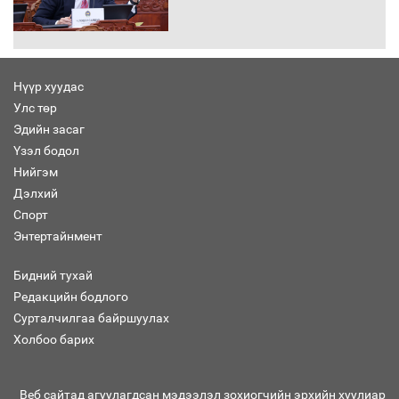
“Хар жагсаалт”-ын асуудлыг цэгцлэх
чиглэлээр Монголбанкны удирдлагад
30 хоногийн хугацаатай үүрэг өглөө
Нүүр хуудас
Улс төр
Ерөнхий сайд Н.Учрал олимпиадын
Эдийн засаг
хүрээнд гарсан зардлыг шийдвэрлэж
өгөхөөр болов
Үзэл бодол
Нийгэм
Дэлхий
Энэ намар 1-6 дугаар ангийн
Спорт
хүүхдүүдэд сургуулийн автобус
Энтертайнмент
үйлчилнэ
Бидний тухай
Редакцийн бодлого
Аймгуудад баригдаж буй ДЦС-ын
Сурталчилгаа байршуулах
төслийг үргэлжүүлэх чиглэл өглөө
Холбоо барих
Веб сайтад агуулагдсан мэдээлэл зохиогчийн эрхийн хуулиар