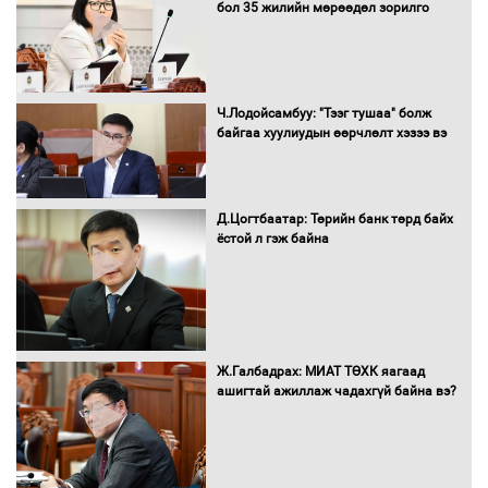
бол 35 жилийн мөрөөдөл зорилго
оролцож байгаа баг тамирчдад
амжилт хүслээ
Ч.Лодойсамбуу: "Тээг тушаа" болж
байгаа хуулиудын өөрчлөлт хэзээ вэ
Автобензин, дизель түлшний онцгой
албан татварыг тэглэлээ
Д.Цогтбаатар: Төрийн банк төрд байх
ёстой л гэж байна
Санхүүгийн хэмнэлтийн горимд эрүүл
мэндийн салбар хамаарахгүй
Ж.Галбадрах: МИАТ ТӨХК яагаад
ашигтай ажиллаж чадахгүй байна вэ?
Нөөцийн махны худалдаа,
борлуулалтыг нээлттэй ил тод
болгоно