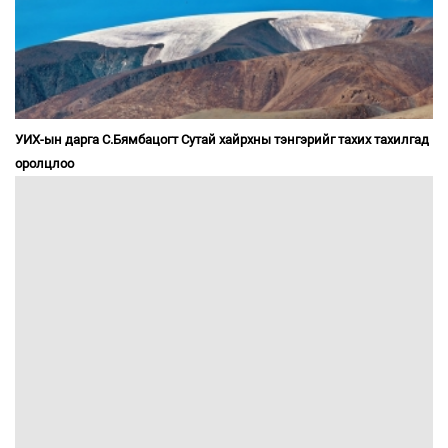
УИХ-ын дарга С.Бямбацогт Сутай хайрхны тэнгэрийг тахих тахилгад
оролцлоо