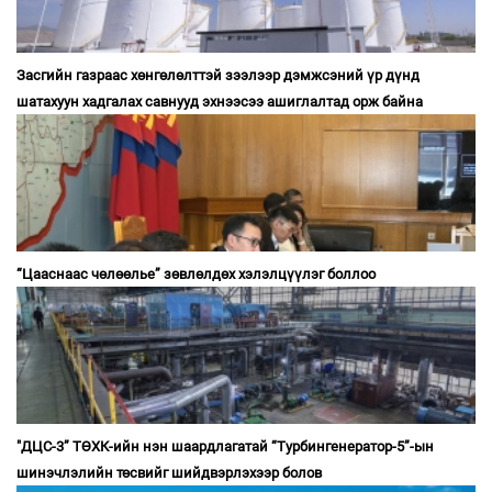
Засгийн газраас хөнгөлөлттэй зээлээр дэмжсэний үр дүнд
шатахуун хадгалах савнууд эхнээсээ ашиглалтад орж байна
“Цааснаас чөлөөлье” зөвлөлдөх хэлэлцүүлэг боллоо
"ДЦС-3” ТӨХК-ийн нэн шаардлагатай “Турбингенератор-5”-ын
шинэчлэлийн төсвийг шийдвэрлэхээр болов