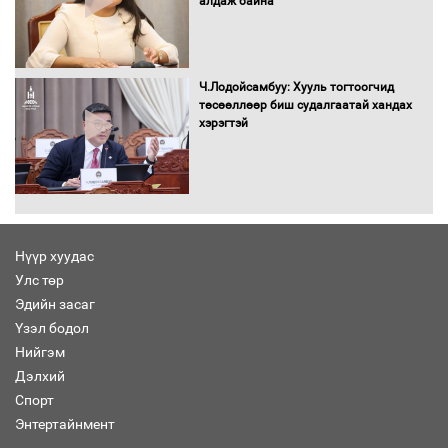
алдаж байна
Засгийн газрын ээлжит хуралдаан
болж байна
Ч.Лодойсамбуу: Хууль тогтоогчид
төсөөллөөр биш судалгаатай хандах
хэрэгтэй
Автомашинд улсын дугаарын тэгш,
сондгойгоор шатахуун олгоно
Нүүр хуудас
Улс төр
Бага орлоготой иргэдийн орлогод
Эдийн засаг
татвар ногдуулахгүй байх эрх зүйн
Үзэл бодол
орчныг бүрдүүллээ
Нийгэм
Дэлхий
Спорт
Энтертайнмент
Хөшөө бүтсэн түүхийг өгүүлэх 7