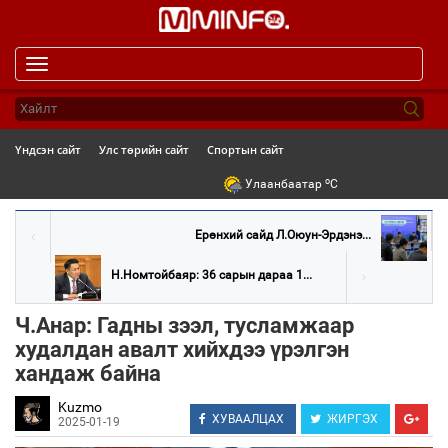
Toggle
navigation
Үндсэн сайт
Улс төрийн сайт
Спортын сайт
o
Улаанбаатар
C
Ерөнхий сайд Л.Оюун-Эрдэнэ...
Н.Номтойбаяр: 36 сарын дараа 1...
Ч.Анар: Гадны зээл, тусламжаар
худалдан авалт хийхдээ үрэлгэн
хандаж байна
Kuzmo
ХУВААЛЦАХ
ЖИРГЭХ
2025-01-19