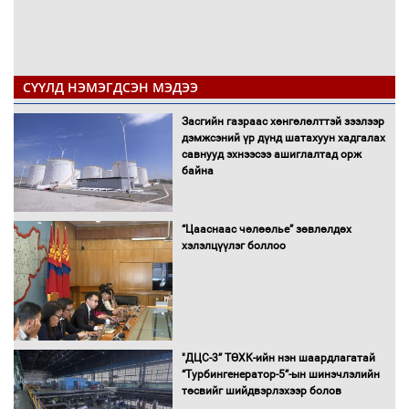
СҮҮЛД НЭМЭГДСЭН МЭДЭЭ
Засгийн газраас хөнгөлөлттэй зээлээр
дэмжсэний үр дүнд шатахуун хадгалах
савнууд эхнээсээ ашиглалтад орж
байна
“Цааснаас чөлөөлье” зөвлөлдөх
хэлэлцүүлэг боллоо
"ДЦС-3” ТӨХК-ийн нэн шаардлагатай
“Турбингенератор-5”-ын шинэчлэлийн
төсвийг шийдвэрлэхээр болов