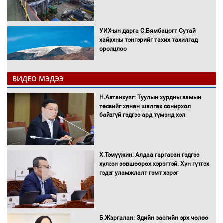
УИХ-ын дарга С.Бямбацогт Сутай
хайрхны тэнгэрийг тахих тахилгад
оролцлоо
ВИДЕО МЭДЭЭ
С.Амарсайхан: Иргэдийг хохироосон
Н.Алтанхуяг: Туулын хурдны замын
ААН-ийн нуугтмал хөрөнгийг
төсвийг хянан шалгах сонирхол
битүүмжлэнэ
байхгүй гэдгээ ард түмэнд хэл
Х.Тэмүүжин: Алдаа гаргасан гэдгээ
Н.Номтойбаяр: Аймгуудад тулгамдаж
хүлээн зөвшөөрөх хэрэгтэй. Хүн гүтгэх
буй асуудлуудыг Засгийн газрын
гэдэг уламжлалт гэмт хэрэг
хуралдаанд танилцуулж,
шийдвэрлүүлнэ
С.Бямбацогт Зүүн Азийн
Б.Жаргалан: Эдийн засгийн эрх чөлөө
эрэгтэйчүүдийн волейболын тэмцээнд