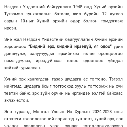
Нэгдсэн Үндэстний байгууллага 1948 онд Хүний эрхийн
Түгээмэл тунхаглалыг баталж, жил бүрийн 12 дугаар
сарын 10-ныг Хүний эрхийн өдөр болгон тэмдэглэж
ирсэн.
Энэ жил Нэгдсэн Үндэстний байгууллагын Хүний эрхийн
хорооноос
“Бидний эрх, бидний ирээдүй, яг одоо”
уриа
дэвшүүлж, залуучуудыг эрхийнхээ төлөө оролцоогоо
нэмэгдүүлэх, ирээдүйнхээ төлөө одооноос үйлдэл
хийхийг уриалсан.
Хүний эрх хангагдсан газар шударга ёс тогтоно. Тэгвэл
нийгэмд шударга ёсыг тогтооход хууль тогтоомж нь хүн
төвтэй байж, эрх зүйн орчин нь иргэндээ ээлтэй байхаас
эхлэх ёстой.
Энэ хүрээнд Монгол Улсын Их Хурлын 2024-2028 оны
стратеги төлөвлөгөөний зорилгод хүн төвт, хүний эрх, эрх
чөлөөг дээдэлсэн үзэл санааг төгөлдөржүүлэхээр