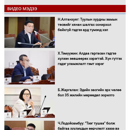
ВИДЕО МЭДЭЭ
Н.Алтанхуяг: Туулын хурдны замын
"ДЦС-3” ТӨХК-ийн нэн шаардлагатай
төсвийг хянан шалгах сонирхол
“Турбингенератор-5”-ын шинэчлэлийн
байхгүй гэдгээ ард түмэнд хэл
төсвийг шийдвэрлэхээр болов
Х.Тэмүүжин: Алдаа гаргасан гэдгээ
УИХ-ын дарга С.Бямбацогт Сутай
хүлээн зөвшөөрөх хэрэгтэй. Хүн гүтгэх
хайрхны тэнгэрийг тахих тахилгад
гэдэг уламжлалт гэмт хэрэг
оролцлоо
Б.Жаргалан: Эдийн засгийн эрх чөлөө
С.Амарсайхан: Иргэдийг хохироосон
бол 35 жилийн мөрөөдөл зорилго
ААН-ийн нуугтмал хөрөнгийг
битүүмжлэнэ
Ч.Лодойсамбуу: "Тээг тушаа" болж
Н.Номтойбаяр: Аймгуудад тулгамдаж
байгаа хуулиудын өөрчлөлт хэзээ вэ