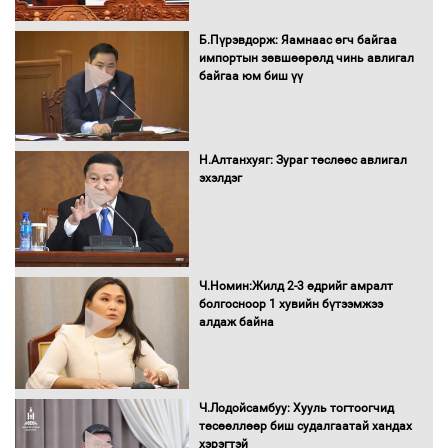
Нөөцийн махны худалдаа,
Б.Пүрэвдорж: Яамнаас өгч байгаа
борлуулалтыг нээлттэй ил тод
импортын зөвшөөрөлд чинь авлигал
болгоно
байгаа юм биш үү
Монгол Улс “COP17”-д “Тал хээрийн
Н.Алтанхуяг: Зураг төслөөс авлигал
төлөвлөгөө”-гөө танилцуулна
эхэлдэг
16 төрлийн эмийг нэг эх үүсвэрээс
Ч.Номин:Жилд 2-3 өдрийг амралт
худалдан авах журмыг баталлаа
болгосноор 1 хувийн бүтээмжээ
алдаж байна
Бүх шатанд хэмнэлтийн горимд
Ч.Лодойсамбуу: Хууль тогтоогчид
шилжиж, найр наадам, зөвлөгөөн,
төсөөллөөр биш судалгаатай хандах
гадаад томилолтыг хориглолоо
хэрэгтэй