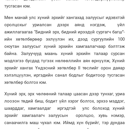
тусгасан юм.
Мөн манай улс хүний эрхийг хангахад залуусыг идэвхтэй
оролцохыг уриалсан дээрх аянд нэгдэж, үйл
ажиллагаагаа “Бидний эрх, бидний ирээдүй сургагч багш”-
ийн хөтөлбөрөөр эхлүүлэн их, дээд сургуулийн 100
оюутан залуусыг хүний эрхийн хамгаалагчаар бэлтгэж
байна. Залуучууд маань хүний эрхийн талаар сурсан
мэдлэгээ бусдад түгээх нөлөөллийн аян өрнүүлж, Хүний
эрхийг хангах Үндэсний хөтөлбөр II төслийг орон даяар
хэлэлцүүлэн, иргэдийн санал бодлыг бодитоор тусгасан
хөтөлбөр болгох юм.
Хүний эрх, эрх чөлөөний талаар цаасан дээр тунхаг, уриа
лоозон төдий биш, бодит үйл хэрэг болгох, эрхээ мэддэг,
шаарддаг, хамгаалдаг иргэдтэй улс болоход хүний
эрхийг хамгаалагч залуусын оролцоо, хувь нэмэр,
санаачилга маш чухал юм. Иймд хүн бүрийг, тэр дундаа