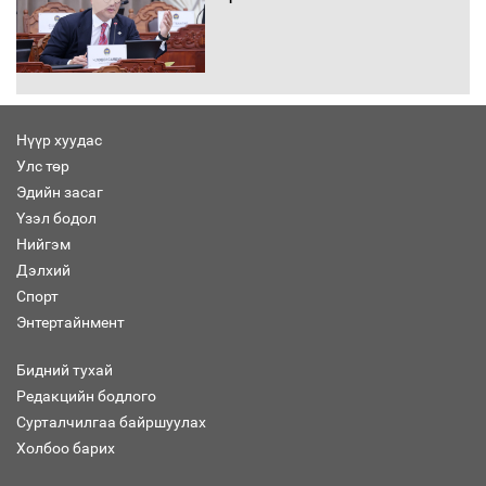
Сайд нар төсвөө хэрхэн зарцуулах вэ?
Нүүр хуудас
Улс төр
Эдийн засаг
Засгийн газрын ээлжит хуралдаан
болж байна
Үзэл бодол
Нийгэм
Дэлхий
Спорт
Энтертайнмент
Автомашинд улсын дугаарын тэгш,
сондгойгоор шатахуун олгоно
Бидний тухай
Редакцийн бодлого
Сурталчилгаа байршуулах
Холбоо барих
Бага орлоготой иргэдийн орлогод
татвар ногдуулахгүй байх эрх зүйн