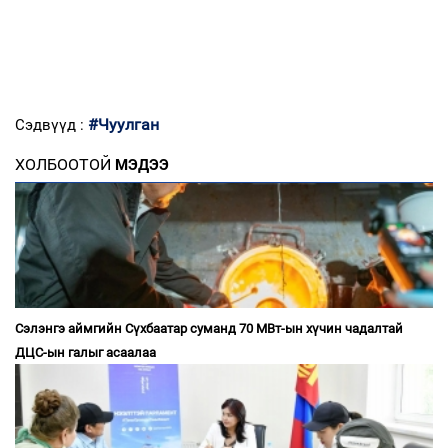
#Чуулган
Сэдвүүд :
ХОЛБООТОЙ
МЭДЭЭ
Сэлэнгэ аймгийн Сүхбаатар суманд 70 МВт-ын хүчин чадалтай
ДЦС-ын галыг асаалаа