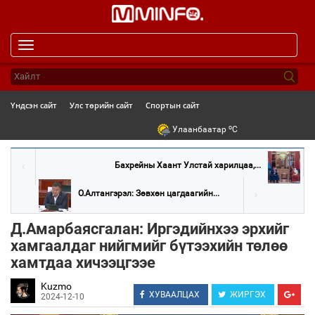
Toggle
navigation
Үндсэн сайт
Улс төрийн сайт
Спортын сайт
o
Улаанбаатар
C
Бахрейны Хаант Улстай харилцаа,...
О.Алтангэрэл: Зөвхөн цагдаагийн...
Д.Амарбаясгалан: Иргэдийнхээ эрхийг
хамгаалдаг нийгмийг бүтээхийн төлөө
хамтдаа хичээцгээе
Kuzmo
ХУВААЛЦАХ
ЖИРГЭХ
2024-12-10