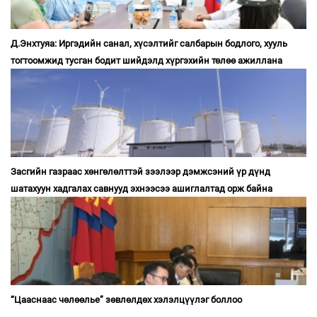
Д.Энхтуяа: Иргэдийн санал, хүсэлтийг салбарын бодлого, хууль
тогтоомжид тусган бодит шийдэлд хүргэхийн төлөө ажиллана
Засгийн газраас хөнгөлөлттэй зээлээр дэмжсэний үр дүнд
шатахуун хадгалах савнууд эхнээсээ ашиглалтад орж байна
“Цааснаас чөлөөлье” зөвлөлдөх хэлэлцүүлэг боллоо