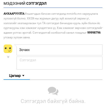
МЭДЭЭНИЙ
СЭТГЭГДЭЛ
АНХААРУУЛГА:
Уншигчдын бичсэн сэтгэгдэлд mminfo.mn хариуцлага
хүлээхгүй болно. ХХЗХ-ны журмын дагуу зүй зохисгүй зарим үг,
хэллэгийг хязгаарласан тул ТА сэтгэгдэл бичихдээ хууль зүйн болон ёс
суртахууны хэм хэмжээг хүндэтгэнэ үү. Хэм хэмжээг зөрчсөн сэтгэгдлийг
админ устгах эрхтэй. Сэтгэгдэлтэй холбоотой санал гомдлыг
99998796
утсаар хүлээн авна.
Цагаар
Сэтгэгдэл байхгүй байна.