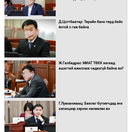
буй асуудлуудыг Засгийн газрын
хуралдаанд танилцуулж,
шийдвэрлүүлнэ
Д.Цогтбаатар: Төрийн банк төрд байх
ёстой л гэж байна
С.Бямбацогт Зүүн Азийн
эрэгтэйчүүдийн волейболын тэмцээнд
оролцож байгаа баг тамирчдад
амжилт хүслээ
Ж.Галбадрах: МИАТ ТӨХК яагаад
ашигтай ажиллаж чадахгүй байна вэ?
Автобензин, дизель түлшний онцгой
албан татварыг тэглэлээ
Г.Лувсанжамц: Баялаг бүтээгчдэд энэ
Санхүүгийн хэмнэлтийн горимд эрүүл
хэлэлцээр хэрхэн нөлөөлөх вэ
мэндийн салбар хамаарахгүй