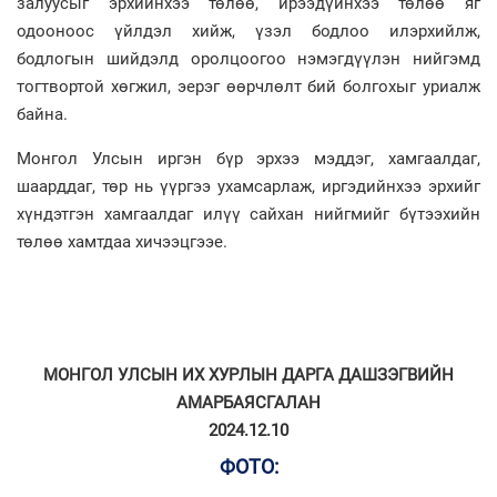
залуусыг эрхийнхээ төлөө, ирээдүйнхээ төлөө яг
одооноос үйлдэл хийж, үзэл бодлоо илэрхийлж,
бодлогын шийдэлд оролцоогоо нэмэгдүүлэн нийгэмд
тогтвортой хөгжил, эерэг өөрчлөлт бий болгохыг уриалж
байна.
Монгол Улсын иргэн бүр эрхээ мэддэг, хамгаалдаг,
шаарддаг, төр нь үүргээ ухамсарлаж, иргэдийнхээ эрхийг
хүндэтгэн хамгаалдаг илүү сайхан нийгмийг бүтээхийн
төлөө хамтдаа хичээцгээе.
МОНГОЛ УЛСЫН ИХ ХУРЛЫН ДАРГА ДАШЗЭГВИЙН
АМАРБАЯСГАЛАН
​​​​​​​2024.12.10
ФОТО: