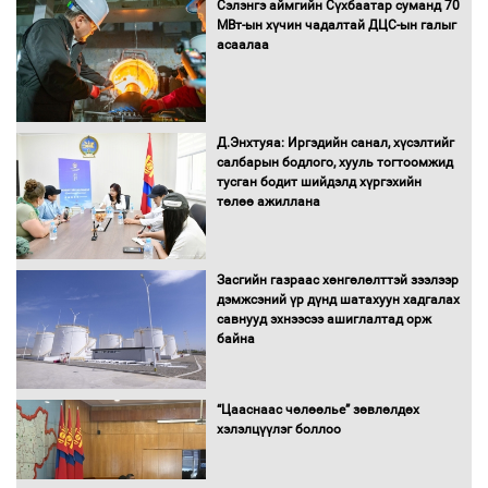
Сэлэнгэ аймгийн Сүхбаатар суманд 70
МВт-ын хүчин чадалтай ДЦС-ын галыг
асаалаа
Д.Энхтуяа: Иргэдийн санал, хүсэлтийг
салбарын бодлого, хууль тогтоомжид
тусган бодит шийдэлд хүргэхийн
төлөө ажиллана
Засгийн газраас хөнгөлөлттэй зээлээр
дэмжсэний үр дүнд шатахуун хадгалах
савнууд эхнээсээ ашиглалтад орж
байна
“Цааснаас чөлөөлье” зөвлөлдөх
хэлэлцүүлэг боллоо