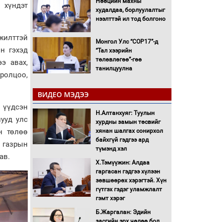
Нөөцийн махны
 хүндэт
худалдаа, борлуулалтыг
нээлттэй ил тод болгоно
жилттэй
Монгол Улс “COP17”-д
н гэхэд
“Тал хээрийн
төлөвлөгөө”-гөө
э авах,
танилцуулна
оролцоо,
16 төрлийн эмийг нэг эх
үүсвэрээс худалдан авах
ВИДЕО МЭДЭЭ
журмыг баталлаа
 үүдсэн
Н.Алтанхуяг: Туулын
ууд улс
хурдны замын төсвийг
Бүх шатанд хэмнэлтийн
н төлөө
хянан шалгах сонирхол
горимд шилжиж, найр
байхгүй гэдгээ ард
наадам, зөвлөгөөн,
 газрын
түмэнд хэл
гадаад томилолтыг
лав.
хориглолоо
Х.Тэмүүжин: Алдаа
гаргасан гэдгээ хүлээн
Сайд нар төсвөө хэрхэн
зөвшөөрөх хэрэгтэй. Хүн
зарцуулах вэ?
гүтгэх гэдэг уламжлалт
гэмт хэрэг
Б.Жаргалан: Эдийн
Засгийн газрын ээлжит
засгийн эрх чөлөө бол