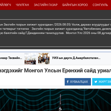
ИЙЛӨГЧ
ЧУУЛГАН
ЗАСГИЙН ГАЗАР
БАЙНГЫН ХОРОО
СОНГУУЛЬ
н Засгийн газрын ээлжит хуралдаан /2026.08.05/ болж, дараах асуудлуудыг
н татварыг тэглэлээ Засгийн газрын ээлжит хуралдаанд “Автобензин, дизел
дэс баялгийн сайд Г.Дамдинням танилцуулав. Монгол Улс 2026 оны 08 дугаар 
наар Төсвийн...
УИХ-ын дарга Д.Амарбаясгалан...
нэгдэхийг Монгол Улсын Ерөнхий сайд уриа
ХУВААЛЦАХ
ЖИРГЭ