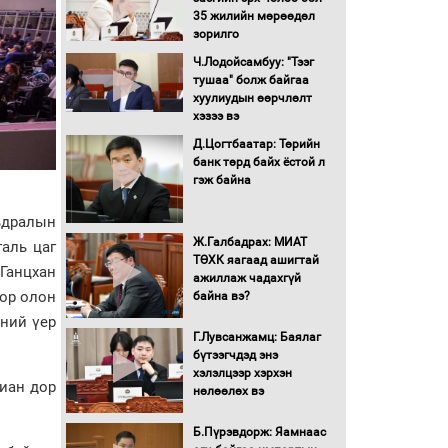
хуралдаан болж байна
35 жилийн мөрөөдөл
зорилго
Ч.Лодойсамбуу: "Тээг
Автомашинд улсын
тушаа" болж байгаа
дугаарын тэгш,
хуулиудын өөрчлөлт
сондгойгоор шатахуун
хэзээ вэ
олгоно
Д.Цогтбаатар: Төрийн
Бага орлоготой
банк төрд байх ёстой л
иргэдийн орлогод
гэж байна
татвар ногдуулахгүй
байх эрх зүйн орчныг
мьдралын
бүрдүүллээ
Ж.Галбадрах: МИАТ
аль цаг
Хөшөө бүтсэн түүхийг
ТӨХК яагаад ашигтай
Ганцхан
өгүүлэх 7 баримт
ажиллаж чадахгүй
оор олон
байна вэ?
эний үер
Хөвсгөл нуурын лусыг
Г.Лувсанжамц: Баялаг
тахих төрийн тахилгын
бүтээгчдэд энэ
ёслол боллоо
хэлэлцээр хэрхэн
риан дор
нөлөөлөх вэ
“Хар жагсаалт”-ын
асуудлыг цэгцлэх
Б.Пүрэвдорж: Яамнаас
чиглэлээр