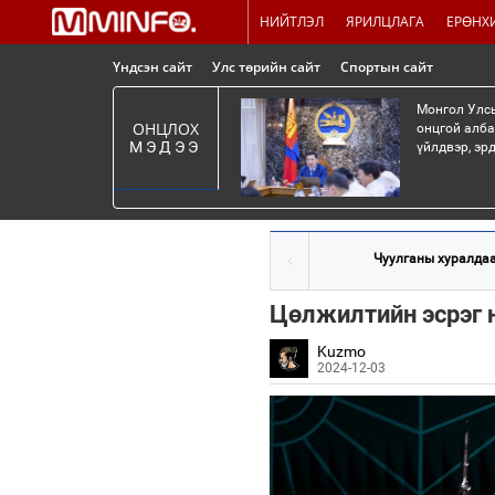
НИЙТЛЭЛ
ЯРИЛЦЛАГА
ЕРӨНХ
Үндсэн сайт
Улс төрийн сайт
Спортын сайт
Монгол Улсы
ОНЦЛОХ
онцгой алба
МЭДЭЭ
үйлдвэр, эр
Чуулганы хуралдаа
Цөлжилтийн эсрэг 
Kuzmo
2024-12-03