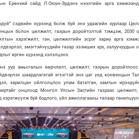
ын Ерөнхий сайд Л.Оюун-Эрдэнэ нээлтийн арга хэмжээнд
.
эдүй” сэдвийн хүрээнд болж буй энэ удаагийн хурлаар Цөл
енцын болон цөлжилт, газрын доройтолтой тэмцэж, 2030 о
илтын хэрэгжилт, ган, цөлжилтийн эсрэг хариу арга хэмжэ
йлдвэрлэл, эмэгтэйчүүдийн газар эзэмших эрх, залуучуудын 
длыг өргөн хүрээнд хэлэлцэнэ.
нэ уур амьсгалын өөрчлөлт, цөлжилт, газрын доройтлоос
двэрлэх шаардлагатай эгзэгтэй энэ цаг үед конвенцын Тал
дэл, харилцан ойлголцлоо улам бататган, хамтын ирээдүй
чиртайг онцлоод Монгол Улсын Засгийн газраас цөлжилт,
д хэрэгжүүлж буй бодлого, үйл ажиллагааны талаар танилцуу