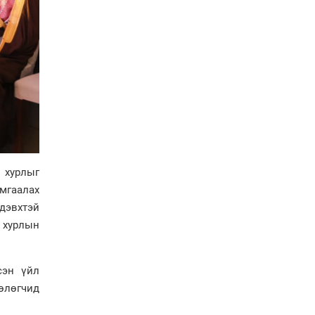
төслийн хүрээнд 4
банктай дамжуулан
зээлдүүлэх гэрээ
байгууллаа
Төрийн гурван өндөрлөг
ямар компани эзэмшдэг
вэ?
Ерөнхийлөгчийн
санаачилгаар Олон улс
судлалын хүрээлэн
байгуулна
 хурлыг
мгаалах
дэвхтэй
 хурлын
сэн үйл
өөлөгчид