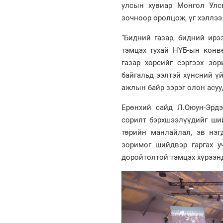
улсын хувиар Монгол Улс
зочноор оролцож, үг хэллээ
“Бидний газар, бидний ирэ
тэмцэх тухай НҮБ-ын конв
газар хөрсийг сэргээх зор
байгальд ээлтэй хүнсний ү
ажлын байр зэрэг олон асуу
Ерөнхий сайд Л.Оюун-Эрдэ
сорилт бэрхшээлүүдийг ший
төрийн манлайлал, эв нэг
зоримог шийдвэр гаргах у
доройтолтой тэмцэх хүрээн