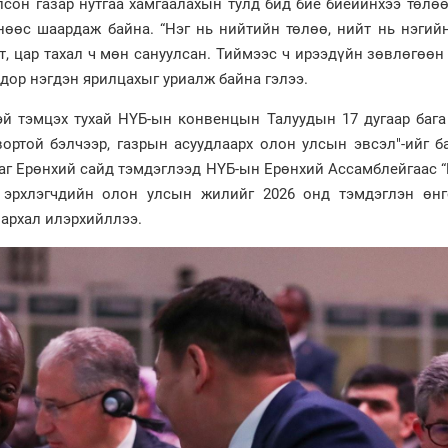
лсон газар нутгаа хамгаалахын тулд бид бие биеийнхээ төлө
нөөс шаардаж байна. “Нэг нь нийтийн төлөө, нийт нь нэгий
т, цар тахал ч мөн сануулсан. Тиймээс ч ирээдүйн зөвлөгөөн 
ны дор нэгдэн ярилцахыг уриалж байна гэлээ.
й тэмцэх тухай НҮБ-ын конвенцын Талуудын 17 дугаар бага
вортой бэлчээр, газрын асуудлаарх олон улсын эвсэл"-ийг б
аг Ерөнхий сайд тэмдэглээд НҮБ-ын Ерөнхий Ассамблейгаас 
 эрхлэгчдийн олон улсын жилийг 2026 онд тэмдэглэн өнг
лархал илэрхийллээ.