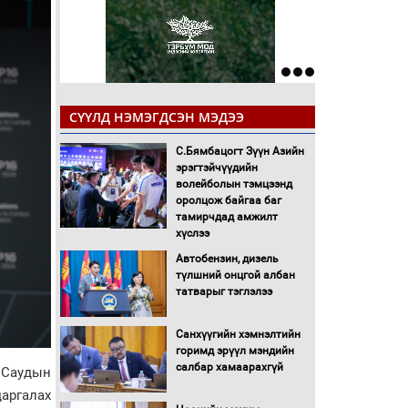
СҮҮЛД НЭМЭГДСЭН МЭДЭЭ
С.Бямбацогт Зүүн Азийн
эрэгтэйчүүдийн
волейболын тэмцээнд
оролцож байгаа баг
тамирчдад амжилт
хүслээ
Автобензин, дизель
түлшний онцгой албан
татварыг тэглэлээ
Санхүүгийн хэмнэлтийн
горимд эрүүл мэндийн
салбар хамаарахгүй
 Саудын
аргалах