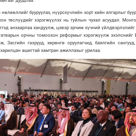
айгааг дурдлаа.
нөлөөллийг бууруулах, нүүрсхүчлийн хорт хийн ялгарлыг буу
он төслүүдийг хэрэгжүүлэх нь туйлын чухал асуудал. Монго
тэд анхаарлаа хандуулж, цэвэр эрчим хүчний үйлдвэрлэлийг
 татварын орчны томоохон реформыг хэрэгжүүлж эхэлснийг 
, Засгийн газрууд, хөрөнгө оруулагчид, баялгийн сангууд,
 харилцан ашигтай хамтран ажиллахыг урилаа.