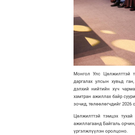
Монгол Улс Цөлжилттэй т
даргалах улсын хувьд ган
дэлхий нийтийн хүч чарма
хамтран ажиллах байр суур
зочид, төлөөлөгчдийг 2026 
Цөлжилттэй тэмцэх тухай
ажиллагаанд Байгаль орчин
үргэлжлүүлэн оролцоно.