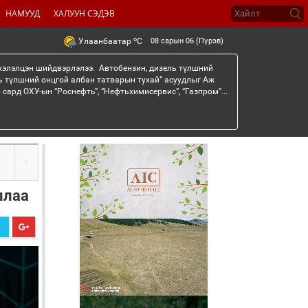
НАМУУД
ХАЛУУН СЭДЭВ
o
08 сарын 06 (Пүрэв)
Улаанбаатар
C
 хэлэлцэн шийдвэрлэлээ. Автобензин, дизель түлшний
ь түлшний онцгой албан татварын тухай” асуудлыг Аж
сард ОХУ-ын “Роснефть”, “Нефтьхимисервис”, “Газпром”...
ллаа
Х