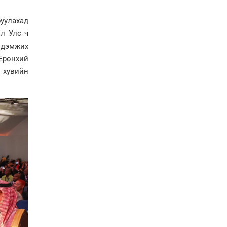
зүйн орчныг бүрдүүлнэ
руулахад
Ерөнхий сайд Н.Учрал
л Улс ч
Япон Улсаас Элчин сайд
 дэмжих
Игавахара Масарүг
Ерөнхий
хүлээн авч уулзлаа
 хувийн
Н.Учралын Засгийн
газарт “үлдсэн” зургаан
дэд сайдын хөрөнгийн
мэдүүлэг
Ерөнхий сайд
Н.Учралын мэдэгдлүүд
Төв аймагт өвлийн
бэлтгэл ажил 80 хувьтай
үргэлжилж байна
“Хөдөө аж ахуй,
хөдөөгийн хөгжил
төслийн 2 дахь шат”