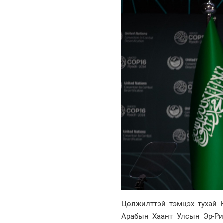
Цөлжилттэй тэмцэх тухай 
Арабын Хаант Улсын Эр-Рия