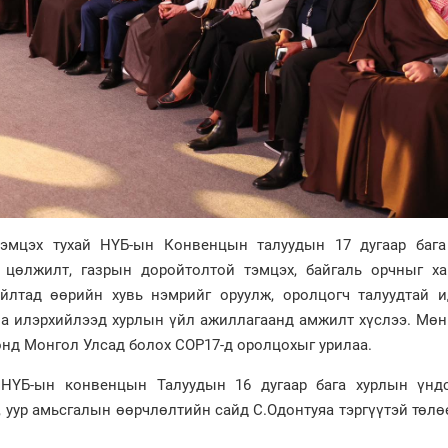
эмцэх тухай НҮБ-ын Конвенцын талуудын 17 дугаар бага
, цөлжилт, газрын доройтолтой тэмцэх, байгаль орчныг ха
йлтад өөрийн хувь нэмрийг оруулж, оролцогч талуудтай и
иа илэрхийлээд хурлын үйл ажиллагаанд амжилт хүслээ. Мөн
онд Монгол Улсад болох СОР17-д оролцохыг урилаа.
 НҮБ-ын конвенцын Талуудын 16 дугаар бага хурлын үнд
, уур амьсгалын өөрчлөлтийн сайд С.Одонтуяа тэргүүтэй төл