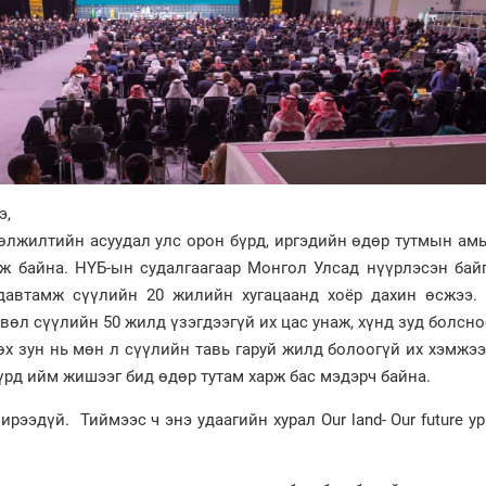
э,
цөлжилтийн асуудал улс орон бүрд, иргэдийн өдөр тутмын а
ж байна. НҮБ-ын судалгаагаар Монгол Улсад нүүрлэсэн байг
давтамж сүүлийн 20 жилийн хугацаанд хоёр дахин өсжээ. 
вөл сүүлийн 50 жилд үзэгдээгүй их цас унаж, хүнд зуд болсн
өх зун нь мөн л сүүлийн тавь гаруй жилд болоогүй их хэмжэ
үрд ийм жишээг бид өдөр тутам харж бас мэдэрч байна.
ирээдүй. Тиймээс ч энэ удаагийн хурал Our land- Our future у