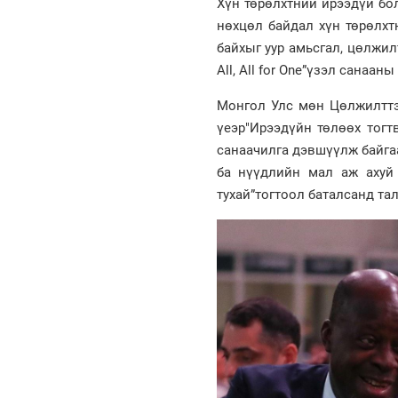
Хүн төрөлхтний ирээдүй бо
нөхцөл байдал хүн төрөлхт
байхыг уур амьсгал, цөлжил
All, All for One”үзэл санаа
Монгол Улс мөн Цөлжилттэ
үеэр"Ирээдүйн төлөөх тогт
санаачилга дэвшүүлж байга
ба нүүдлийн мал аж ахуй
тухай”тогтоол баталсанд та