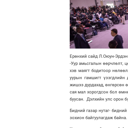
Ерөнхий сайд Л.Оюун-Эрдэн
-Уур амьсгалын өөрчлөлт, 
хэв маягт бодитоор нөлөөл
уурын гамшигт үзэгдлийн 
жишээ дурдахад, өнгөрсөн ө
сая мал хорогдсон бол өмн
буусан. Дэлхийн улс орон б
Бидний газар нутаг- бидний 
зохион байгуулагдаж байна.