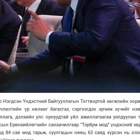
р Нэгдсэн Үндэстний Байгууллагын Тогтвортой хөгжлийн зор
члөлтийн үр нөлөөг багасгах, сэргээгдэх эрчим хүчийг нэв
ллага, дэлхийн улс орнуудтай үйл ажиллагаагаа уялдуулан 
сын Ерөнхийлөгчийн санаачилгаар “Тэрбум мод” үндэсний хө
нд 84 сая мод тарьж, суулгацын нөөц 63 саяд хүрсэн нь ол