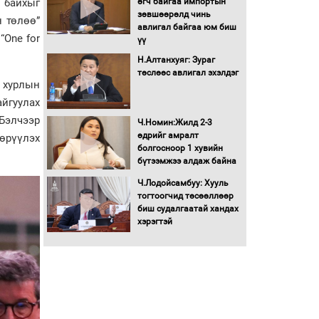
ө байхыг
өгч байгаа импортын
Монголбанкны
зөвшөөрөлд чинь
н төлөө”
удирдлагад 30 хоногийн
авлигал байгаа юм биш
“One for
хугацаатай үүрэг өглөө
үү
Ерөнхий сайд Н.Учрал
Н.Алтанхуяг: Зураг
олимпиадын хүрээнд
төслөөс авлигал эхэлдэг
 хурлын
гарсан зардлыг
шийдвэрлэж өгөхөөр
айгуулах
болов
“Бэлчээр
Ч.Номин:Жилд 2-3
Энэ намар 1-6 дугаар
өдрийг амралт
өрүүлэх
ангийн хүүхдүүдэд
болгосноор 1 хувийн
сургуулийн автобус
бүтээмжээ алдаж байна
үйлчилнэ
Ч.Лодойсамбуу: Хууль
Аймгуудад баригдаж
тогтоогчид төсөөллөөр
буй ДЦС-ын төслийг
биш судалгаатай хандах
үргэлжүүлэх чиглэл
хэрэгтэй
өглөө
Улсын хэмжээнд АИ-92
автобензиний 17
хоногийн нөөцтэй байна