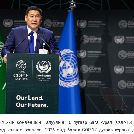
НҮБ-ын конвенцын Талуудын 16 дугаар бага хурал (COP-16)
д хотноо эхэллээ. 2026 онд болох COP-17 дугаар хурлыг д