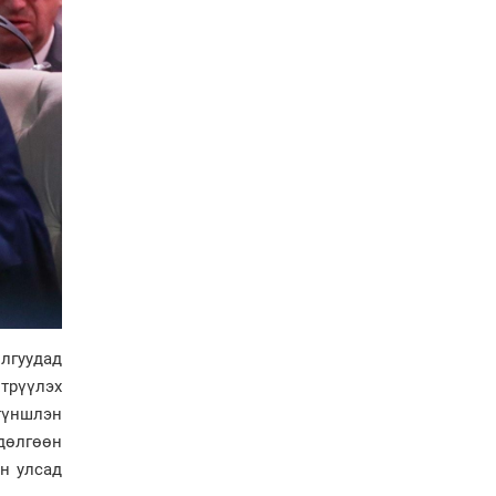
Н.Номтойбаяр: Эрт
сэрэмжлүүлэх
тогтолцоо, шинэ
технологи гамшгийн
эрсдэлийг бууруулах гол
хөшүүрэг
“280 мянган тонн хагас
кокс, 180 мянган тонн
сайжруулсан түлшээр
өвлийг давна”
Г.Дамдинням: Газрын
тос боловсруулах
үйлдвэрийн бүтээн
байгуулалтын ажил
эрчимтэй үргэлжилж
байна
илгуудад
"Сэлбэ” дэд төвийг
"Smart selbe city" болгон
трүүлэх
хөгжүүлэх чиглэл өглөө
түншлэн
дөлгөөн
Иргэдийн
он улсад
төлөөлөгчдийн хурал
хяналт тавьдаг байх эрх