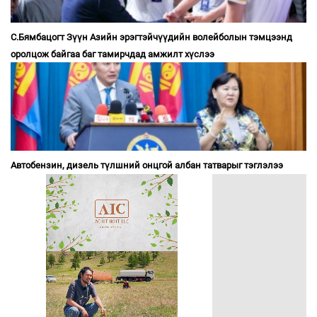
С.Бямбацогт Зүүн Азийн эрэгтэйчүүдийн волейболын тэмцээнд
оролцож байгаа баг тамирчдад амжилт хүслээ
Автобензин, дизель түлшний онцгой албан татварыг тэглэлээ