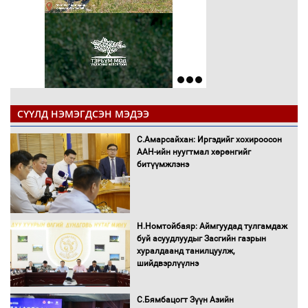
СҮҮЛД НЭМЭГДСЭН МЭДЭЭ
С.Амарсайхан: Иргэдийг хохироосон
ААН-ийн нуугтмал хөрөнгийг
битүүмжлэнэ
Н.Номтойбаяр: Аймгуудад тулгамдаж
буй асуудлуудыг Засгийн газрын
хуралдаанд танилцуулж,
шийдвэрлүүлнэ
С.Бямбацогт Зүүн Азийн