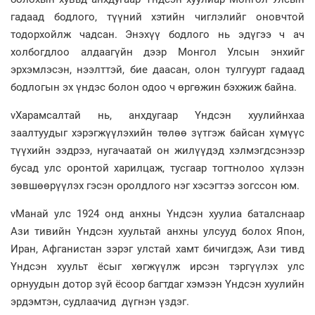
гадаад бодлого, түүний хэтийн чиглэлийг оновчтой
тодорхойлж чадсан. Энэхүү бодлого нь эдүгээ ч ач
холбогдлоо алдаагүйн дээр Монгол Улсын энхийг
эрхэмлэсэн, нээлттэй, бие даасан, олон тулгуурт гадаад
бодлогын эх үндэс болон одоо ч өргөжин бэхжиж байна.
vХарамсалтай нь, анхдугаар Үндсэн хуулийнхаа
заалтуудыг хэрэгжүүлэхийн төлөө зүтгэж байсан хүмүүс
түүхийн ээдрээ, нугачаатай он жилүүдэд хэлмэгдсэнээр
бусад улс оронтой харилцаж, тусгаар тогтнолоо хүлээн
зөвшөөрүүлэх гэсэн оролдлого нэг хэсэгтээ зогссон юм.
vМанай улс 1924 онд анхны Үндсэн хуулиа баталснаар
Ази тивийн Үндсэн хуультай анхны улсууд болох Япон,
Иран, Афганистан зэрэг улстай хамт бичигдэж, Ази тивд
Үндсэн хуульт ёсыг хөгжүүлж ирсэн тэргүүлэх улс
орнуудын дотор зүй ёсоор багтдаг хэмээн Үндсэн хуулийн
эрдэмтэн, судлаачид дүгнэн үздэг.