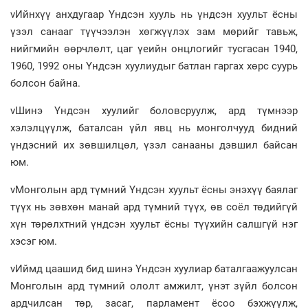
vИйнхүү анхдугаар Үндсэн хууль нь үндсэн хуульт ёсны
үзэл санааг түүчээлэн хөгжүүлэх зам мөрийг тавьж,
нийгмийн өөрчлөлт, цаг үеийн онцлогийг тусгасан 1940,
1960, 1992 оны Үндсэн хуулиудыг батлан гаргах хөрс суурь
болсон байна.
vШинэ Үндсэн хуулийг боловсруулж, ард түмнээр
хэлэлцүүлж, баталсан үйл явц нь монголчууд бидний
үндэсний их зөвшилцөл, үзэл санааны дэвшил байсан
юм.
vМонголын ард түмний Үндсэн хуульт ёсны энэхүү баялаг
түүх нь зөвхөн манай ард түмний түүх, өв соёл төдийгүй
хүн төрөлхтний үндсэн хуульт ёсны түүхийн салшгүй нэг
хэсэг юм.
vИймд цаашид бид шинэ Үндсэн хуулиар баталгаажуулсан
Монголын ард түмний ололт амжилт, үнэт зүйл болсон
ардчилсан төр, засаг, парламент ёсоо бэхжүүлж,