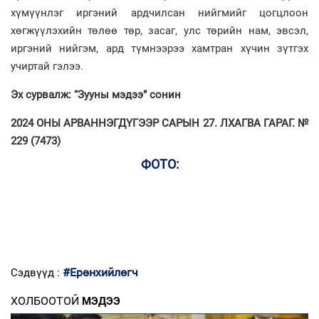
хүмүүнлэг иргэний ардчилсан нийгмийг цогцлоон
хөгжүүлэхийн төлөө төр, засаг, улс төрийн нам, эвсэл,
иргэний нийгэм, ард түмнээрээ хамтран хүчин зүтгэх
учиртай гэлээ.
Эх сурвалж: “Зууны мэдээ” сонин
2024 ОНЫ АРВАННЭГДҮГЭЭР САРЫН 27. ЛХАГВА ГАРАГ. №
229 (7473)
ФОТО:
#Ерөнхийлөгч
Сэдвүүд :
ХОЛБООТОЙ
МЭДЭЭ