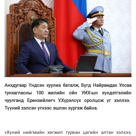
Анхдугаар Үндсэн хуулиа баталж, Бүгд Найрамдах Улсаа
тунхагласны 100 жилийн ойн УИХ-ын хүндэтгэлийн
чуулганд Ерөнхийлөгч У.Хүрэлсүх оролцож үг хэллээ.
Түүний хэлсэн үгнээс эшлэн хүргэж байна.
vХүний нийгмийн хөгжил гурван цагийн алтан хэлхээ,