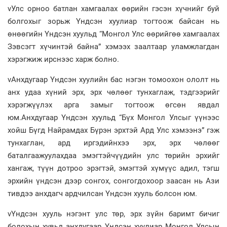
vУлс орноо батлан хамгаалах өөрийн гэсэн хүчнийг буй
болгохыг зорьж Үндсэн хуулиар тогтоож байсан нь
өнөөгийн Үндсэн хуульд “Монгол Улс өөрийгөө хамгаалах
Зэвсэгт хүчинтэй байна” хэмээх заалтаар уламжлагдан
хэрэгжиж ирснээс харж болно.
vАнхдугаар Үндсэн хуулийн бас нэгэн томоохон ололт нь
анх удаа хүний эрх, эрх чөлөөг тунхаглаж, тэдгээрийг
хэрэгжүүлэх арга замыг тогтоож өгсөн явдал
юм.Анхдугаар Үндсэн хуульд “Бүх Монгол Улсыг үүнээс
хойш Бүгд Найрамдах Бүрэн эрхтэй Ард Улс хэмээнэ” гэж
тунхаглан, ард иргэдийнхээ эрх, эрх чөлөөг
баталгаажуулахдаа эмэгтэйчүүдийн улс төрийн эрхийг
хангаж, түүн дотроо эрэгтэй, эмэгтэй хүмүүс адил, тэгш
эрхийн үндсэн дээр сонгох, сонгогдохоор заасан нь Ази
тивдээ анхдагч ардчилсан Үндсэн хууль болсон юм.
vҮндсэн хууль нэгэнт улс төр, эрх зүйн баримт бичиг
болохын хувьд анхдугаар Үндсэн хуулиар Монгол Улсын