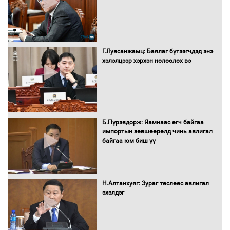
Засгийн газрын ээлжит хуралдаан
болж байна
Г.Лувсанжамц: Баялаг бүтээгчдэд энэ
хэлэлцээр хэрхэн нөлөөлөх вэ
Автомашинд улсын дугаарын тэгш,
сондгойгоор шатахуун олгоно
Б.Пүрэвдорж: Яамнаас өгч байгаа
импортын зөвшөөрөлд чинь авлигал
байгаа юм биш үү
Бага орлоготой иргэдийн орлогод
татвар ногдуулахгүй байх эрх зүйн
орчныг бүрдүүллээ
Н.Алтанхуяг: Зураг төслөөс авлигал
эхэлдэг