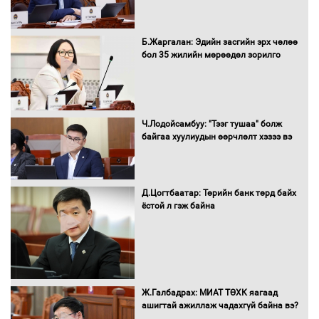
Монгол Улс “COP17”-д “Тал хээрийн
Б.Жаргалан: Эдийн засгийн эрх чөлөө
төлөвлөгөө”-гөө танилцуулна
бол 35 жилийн мөрөөдөл зорилго
16 төрлийн эмийг нэг эх үүсвэрээс
Ч.Лодойсамбуу: "Тээг тушаа" болж
худалдан авах журмыг баталлаа
байгаа хуулиудын өөрчлөлт хэзээ вэ
Д.Цогтбаатар: Төрийн банк төрд байх
Бүх шатанд хэмнэлтийн горимд
ёстой л гэж байна
шилжиж, найр наадам, зөвлөгөөн,
гадаад томилолтыг хориглолоо
Сайд нар төсвөө хэрхэн зарцуулах вэ?
Ж.Галбадрах: МИАТ ТӨХК яагаад
ашигтай ажиллаж чадахгүй байна вэ?