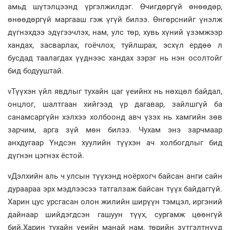
амьд шүтэлцээнд үргэлжилдэг. Өчигдөргүй өнөөдөр,
өнөөдөргүй маргааш гэж үгүй билээ. Өнгөрснийг үнэлж
дүгнэхдээ эдүгээчлэх, нам, улс төр, хувь хүний үзэмжээр
хандах, засварлах, гоёчлох, туйлшрах, эсхүл ердөө л
бусдад таалагдах үүднээс хандах зэрэг нь нэн осолтойг
бид бодууштай.
vТүүхэн үйл явдлыг тухайн цаг үеийнх нь нөхцөл байдал,
онцлог, шалтгаан хийгээд үр дагавар, зайлшгүй ба
санамсаргүйн хэлхээ холбоонд авч үзэх нь хамгийн зөв
зарчим, арга зүй мөн билээ. Чухам энэ зарчмаар
анхдугаар Үндсэн хуулийн түүхэн ач холбогдлыг бид
дүгнэн цэгнэх ёстой.
vДэлхийн аль ч улсын түүхэнд ноёрхогч байсан анги сайн
дураараа эрх мэдлээсээ татгалзаж байсан түүх байдаггүй.
Харин цус урсгасан олон жилийн ширүүн тэмцэл, иргэний
дайнаар шийдэгдсэн гашуун түүх, сургамж цөөнгүй
бий.Харин тухайн үеийн манай нам, төрийн зүтгэлтнүүд