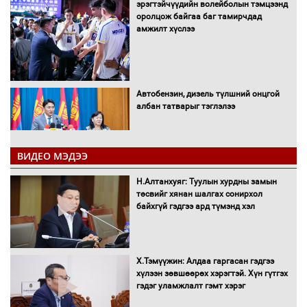
эрэгтэйчүүдийн волейболын тэмцээнд
оролцож байгаа баг тамирчдад
амжилт хүслээ
Автобензин, дизель түлшний онцгой
албан татварыг тэглэлээ
ВИДЕО МЭДЭЭ
Санхүүгийн хэмнэлтийн горимд эрүүл
Н.Алтанхуяг: Туулын хурдны замын
мэндийн салбар хамаарахгүй
төсвийг хянан шалгах сонирхол
байхгүй гэдгээ ард түмэнд хэл
Нөөцийн махны худалдаа,
Х.Тэмүүжин: Алдаа гаргасан гэдгээ
борлуулалтыг нээлттэй ил тод
хүлээн зөвшөөрөх хэрэгтэй. Хүн гүтгэх
болгоно
гэдэг уламжлалт гэмт хэрэг