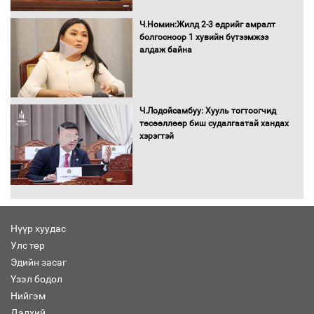
Хөшөө бүтсэн түүхийг өгүүлэх 7
баримт
Ч.Номин:Жилд 2-3 өдрийг амралт
болгосноор 1 хувийн бүтээмжээ
алдаж байна
Хөвсгөл нуурын лусыг тахих төрийн
тахилгын ёслол боллоо
Ч.Лодойсамбуу: Хууль тогтоогчид
төсөөллөөр биш судалгаатай хандах
хэрэгтэй
“Хар жагсаалт”-ын асуудлыг цэгцлэх
чиглэлээр Монголбанкны удирдлагад
30 хоногийн хугацаатай үүрэг өглөө
Нүүр хуудас
Улс төр
Ерөнхий сайд Н.Учрал олимпиадын
Эдийн засаг
хүрээнд гарсан зардлыг шийдвэрлэж
өгөхөөр болов
Үзэл бодол
Нийгэм
Дэлхий