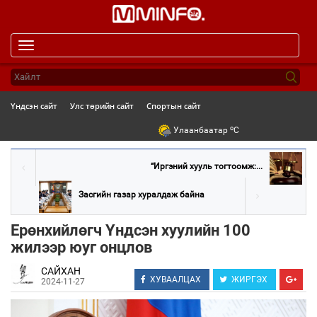
Toggle
navigation
Үндсэн сайт
Улс төрийн сайт
Спортын сайт
o
Улаанбаатар
C
“Иргэний хууль тогтоомж:...
Засгийн газар хуралдаж байна
Ерөнхийлөгч Үндсэн хуулийн 100
жилээр юуг онцлов
САЙХАН
ХУВААЛЦАХ
ЖИРГЭХ
2024-11-27