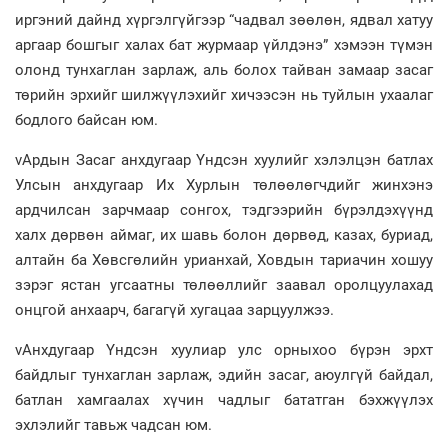
иргэний дайнд хүргэлгүйгээр “чадвал зөөлөн, ядвал хатуу
аргаар бошгыг халах бат журмаар үйлдэнэ” хэмээн түмэн
олонд тунхаглан зарлаж, аль болох тайван замаар засаг
төрийн эрхийг шилжүүлэхийг хичээсэн нь туйлын ухаалаг
бодлого байсан юм.
vАрдын Засаг анхдугаар Үндсэн хуулийг хэлэлцэн батлах
Улсын анхдугаар Их Хурлын төлөөлөгчдийг жинхэнэ
ардчилсан зарчмаар сонгох, тэдгээрийн бүрэлдэхүүнд
халх дөрвөн аймаг, их шавь болон дөрвөд, казах, буриад,
алтайн ба Хөвсгөлийн урианхай, Ховдын тариачин хошуу
зэрэг ястан угсаатны төлөөллийг заавал оролцуулахад
онцгой анхаарч, багагүй хугацаа зарцуулжээ.
vАнхдугаар Үндсэн хуулиар улс орныхоо бүрэн эрхт
байдлыг тунхаглан зарлаж, эдийн засаг, аюулгүй байдал,
батлан хамгаалах хүчин чадлыг бататган бэхжүүлэх
эхлэлийг тавьж чадсан юм.