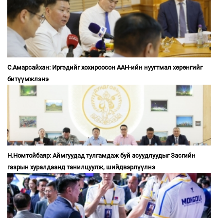
С.Амарсайхан: Иргэдийг хохироосон ААН-ийн нуугтмал хөрөнгийг
битүүмжлэнэ
Н.Номтойбаяр: Аймгуудад тулгамдаж буй асуудлуудыг Засгийн
газрын хуралдаанд танилцуулж, шийдвэрлүүлнэ