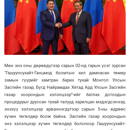
Мөн энэ оны дөрөвдүгээр сарын 02-нд гарын үсэг зурсан
“Гашуунсухайт-Ганцмод боомтын хил дамнасан төмөр
замын гүүрийг хамтран барих тухай Монгол Улсын
Засгийн газар, Бүгд Найрамдах Хятад Ард Улсын Засгийн
газар хоорондын хэлэлцээр”-ийг батлах дотоодын
процедурыг дууссан тухай талууд харилцан мэдэгдсэнээр,
энэхүү хэлэлцээр арваннэгдүгээр сарын 5-ны өдрөөс
хүчин төгөлдөр болж байна. Засгийн газар хоорондын
энэ хэлэлцээр хүчин төгөлдөр болсноор Гашуунсухайт-