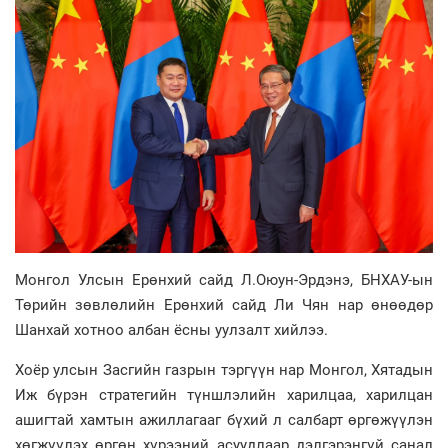
Монгол Улсын Ерөнхий сайд Л.Оюун-Эрдэнэ, БНХАУ-ын
Төрийн зөвлөлийн Ерөнхий сайд Ли Чян нар өнөөдөр
Шанхай хотноо албан ёсны уулзалт хийлээ.
Хоёр улсын Засгийн газрын тэргүүн нар Монгол, Хятадын
Иж бүрэн стратегийн түншлэлийн харилцаа, харилцан
ашигтай хамтын ажиллагааг бүхий л салбарт өргөжүүлэн
хөгжүүлэх өргөн хүрээний асуудлаар дэлгэрэнгүй санал