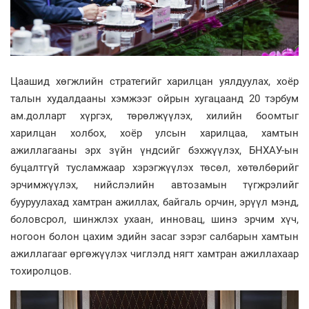
Цаашид хөгжлийн стратегийг харилцан уялдуулах, хоёр
талын худалдааны хэмжээг ойрын хугацаанд 20 тэрбум
ам.долларт хүргэх, төрөлжүүлэх, хилийн боомтыг
харилцан холбох, хоёр улсын харилцаа, хамтын
ажиллагааны эрх зүйн үндсийг бэхжүүлэх, БНХАУ-ын
буцалтгүй тусламжаар хэрэгжүүлэх төсөл, хөтөлбөрийг
эрчимжүүлэх, нийслэлийн автозамын түгжрэлийг
бууруулахад хамтран ажиллах, байгаль орчин, эрүүл мэнд,
боловсрол, шинжлэх ухаан, инновац, шинэ эрчим хүч,
ногоон болон цахим эдийн засаг зэрэг салбарын хамтын
ажиллагааг өргөжүүлэх чиглэлд нягт хамтран ажиллахаар
тохиролцов.