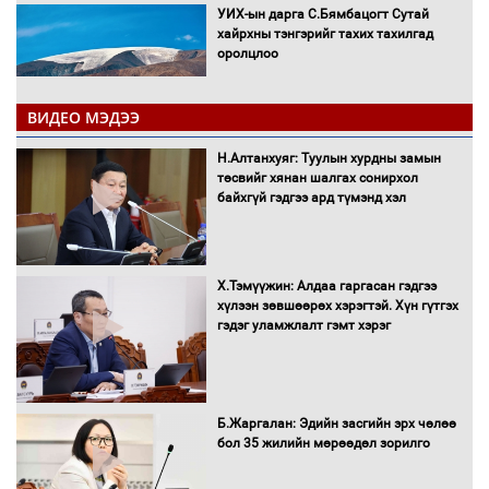
УИХ-ын дарга С.Бямбацогт Сутай
хайрхны тэнгэрийг тахих тахилгад
оролцлоо
ВИДЕО МЭДЭЭ
С.Амарсайхан: Иргэдийг хохироосон
Н.Алтанхуяг: Туулын хурдны замын
ААН-ийн нуугтмал хөрөнгийг
төсвийг хянан шалгах сонирхол
битүүмжлэнэ
байхгүй гэдгээ ард түмэнд хэл
Х.Тэмүүжин: Алдаа гаргасан гэдгээ
Н.Номтойбаяр: Аймгуудад тулгамдаж
хүлээн зөвшөөрөх хэрэгтэй. Хүн гүтгэх
буй асуудлуудыг Засгийн газрын
гэдэг уламжлалт гэмт хэрэг
хуралдаанд танилцуулж,
шийдвэрлүүлнэ
С.Бямбацогт Зүүн Азийн
Б.Жаргалан: Эдийн засгийн эрх чөлөө
эрэгтэйчүүдийн волейболын тэмцээнд
бол 35 жилийн мөрөөдөл зорилго
оролцож байгаа баг тамирчдад
амжилт хүслээ