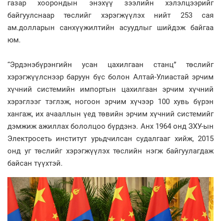
газар хоорондын энэхүү зээлийн хэлэлцээрийг
байгуулснаар төслийг хэрэгжүүлэх нийт 253 сая
ам.долларын санхүүжилтийн асуудлыг шийдэж байгаа
юм.
“Эрдэнэбүрэнгийн усан цахилгаан станц” төслийг
хэрэгжүүлснээр баруун бүс болон Алтай-Улиастай эрчим
хүчний системийн импортын цахилгаан эрчим хүчний
хэрэглээг тэглэж, ногоон эрчим хүчээр 100 хувь бүрэн
хангаж, их ачааллын үед төвийн эрчим хүчний системийг
дэмжиж ажиллах бололцоо бүрдэнэ. Анх 1964 онд ЗХУ-ын
Электросеть институт урьдчилсан судалгааг хийж, 2015
онд уг төслийг хэрэгжүүлэх төслийн нэгж байгуулагдаж
байсан түүхтэй.