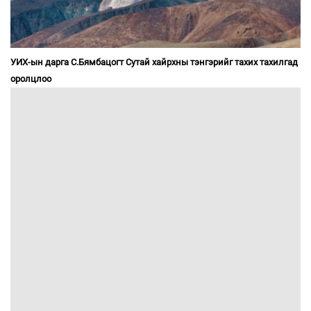
УИХ-ын дарга С.Бямбацогт Сутай хайрхны тэнгэрийг тахих тахилгад
оролцлоо