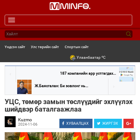
Toggle
navigation
Үндсэн сайт
Улс төрийн сайт
Спортын сайт
o
Улаанбаатар
C
187 компанийн app устгагдах...
Ж.Баясгалан: Би зовлонг нь...
УЦС, төмөр замын төслүүдийг эхлүүлэх
шийдвэр баталгаажлаа
Kuzmo
ХУВААЛЦАХ
ЖИРГЭХ
2024-11-06