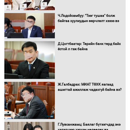
Ч.Лодойсамбуу: "Тээг тушаа" болж
байгаа хуулиудын өөрчлөлт хэзээ вэ
Автобензин, дизель түлшний онцгой
албан татварыг тэглэлээ
Д.Цогтбаатар: Төрийн банк төрд байх
ёстой л гэж байна
Санхүүгийн хэмнэлтийн горимд эрүүл
мэндийн салбар хамаарахгүй
Ж.Галбадрах: МИАТ ТӨХК яагаад
ашигтай ажиллаж чадахгүй байна вэ?
Нөөцийн махны худалдаа,
борлуулалтыг нээлттэй ил тод
болгоно
Г.Лувсанжамц: Баялаг бүтээгчдэд энэ
Монгол Улс “COP17”-д “Тал хээрийн
хэлэлцээр хэрхэн нөлөөлөх вэ
төлөвлөгөө”-гөө танилцуулна