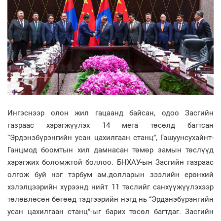
Ингэснээр олон жил гацаанд байсан, одоо Засгийн
газраас хэрэгжүүлэх 14 мега төсөлд багтсан
“Эрдэнэбүрэнгийн усан цахилгаан станц”, Гашуунсухайнт-
Ганцмод боомтын хил дамнасан төмөр замын төслүүд
хэрэгжих боломжтой боллоо. БНХАУ-ын Засгийн газраас
олгож буй нэг тэрбум ам.долларын зээлийн ерөнхий
хэлэлцээрийн хүрээнд нийт 11 төслийг санхүүжүүлэхээр
төлөвлөсөн бөгөөд тэдгээрийн нэгд нь “Эрдэнэбүрэнгийн
усан цахилгаан станц”-ыг барих төсөл багтдаг. Засгийн