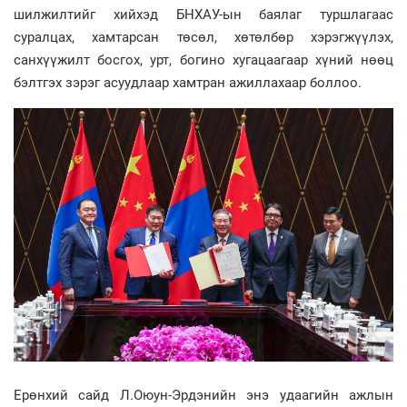
шилжилтийг хийхэд БНХАУ-ын баялаг туршлагаас
суралцах, хамтарсан төсөл, хөтөлбөр хэрэгжүүлэх,
санхүүжилт босгох, урт, богино хугацаагаар хүний нөөц
бэлтгэх зэрэг асуудлаар хамтран ажиллахаар боллоо.
Ерөнхий сайд Л.Оюун-Эрдэнийн энэ удаагийн ажлын