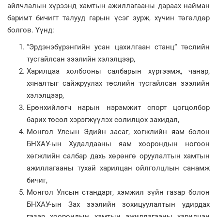
айлчлалын хүрээнд хамтын ажиллагааны дараах найман
баримт бичигт талууд гарын үсэг зурж, хүчин төгөлдөр
болгов. Үүнд:
“Эрдэнэбүрэнгийн усан цахилгаан станц” төслийн
тусгайлсан зээлийн хэлэлцээр,
Харилцаа холбооны салбарын хүртээмж, чанар,
хяналтыг сайжруулах төслийн тусгайлсан зээлийн
хэлэлцээр,
Ерөнхийлөгч нарын нэрэмжит спорт цогцолбор
барих төсөл хэрэгжүүлэх солилцох захидал,
Монгол Улсын Эдийн засаг, хөгжлийн яам болон
БНХАУ-ын Худалдааны яам хоорондын ногоон
хөгжлийн салбар дахь хөрөнгө оруулалтын хамтын
ажиллагааны тухай харилцан ойлголцлын санамж
бичиг,
Монгол Улсын стандарт, хэмжил зүйн газар болон
БНХАУ-ын Зах зээлийн зохицуулалтын удирдах
газар хоорондын хамтын ажиллагааны харилцан