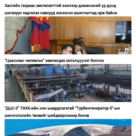
Засгийн газраас хөнгөлөлттэй зээлээр дэмжсэний үр дүнд
шатахуун хадгалах савнууд эхнээсээ ашиглалтад орж байна
“Цааснаас чөлөөлье” зөвлөлдөх хэлэлцүүлэг боллоо
"ДЦС-3” ТӨХК-ийн нэн шаардлагатай “Турбингенератор-5”-ын
шинэчлэлийн төсвийг шийдвэрлэхээр болов