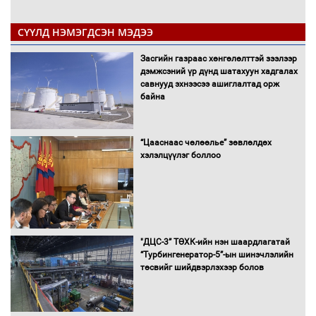
СҮҮЛД НЭМЭГДСЭН МЭДЭЭ
Засгийн газраас хөнгөлөлттэй зээлээр
дэмжсэний үр дүнд шатахуун хадгалах
савнууд эхнээсээ ашиглалтад орж
байна
“Цааснаас чөлөөлье” зөвлөлдөх
хэлэлцүүлэг боллоо
"ДЦС-3” ТӨХК-ийн нэн шаардлагатай
“Турбингенератор-5”-ын шинэчлэлийн
төсвийг шийдвэрлэхээр болов