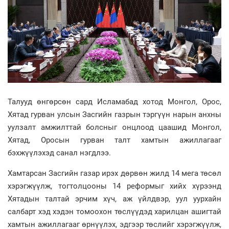
Талууд өнгөрсөн сард Исламабад хотод Монгол, Орос,
Хятад гурван улсын Засгийн газрын тэргүүн нарын анхны
уулзалт амжилттай болсныг онцлоод цаашид Монгол,
Хятад, Оросын гурван талт хамтын ажиллагааг
бэхжүүлэхэд санал нэгдлээ.
Хамтарсан Засгийн газар ирэх дөрвөн жилд 14 мега төсөл
хэрэгжүүлж, тогтолцооны 14 реформыг хийх хүрээнд
Хятадын талтай эрчим хүч, аж үйлдвэр, уул уурхайн
салбарт хэд хэдэн томоохон төслүүдэд харилцан ашигтай
хамтын ажиллагааг өрнүүлэх, эдгээр төслийг хэрэгжүүлж,