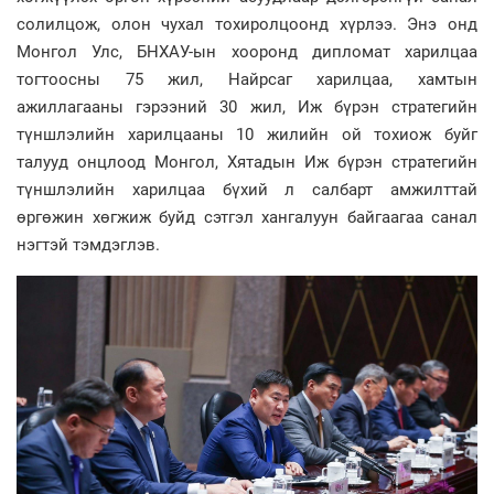
солилцож, олон чухал тохиролцоонд хүрлээ. Энэ онд
Монгол Улс, БНХАУ-ын хооронд дипломат харилцаа
тогтоосны 75 жил, Найрсаг харилцаа, хамтын
ажиллагааны гэрээний 30 жил, Иж бүрэн стратегийн
түншлэлийн харилцааны 10 жилийн ой тохиож буйг
талууд онцлоод Монгол, Хятадын Иж бүрэн стратегийн
түншлэлийн харилцаа бүхий л салбарт амжилттай
өргөжин хөгжиж буйд сэтгэл хангалуун байгаагаа санал
нэгтэй тэмдэглэв.