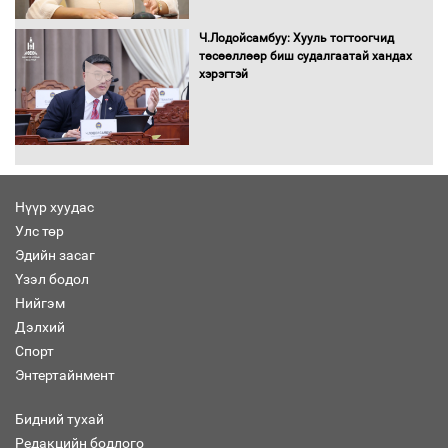
Засгийн газрын ээлжит хуралдаан
болж байна
Ч.Лодойсамбуу: Хууль тогтоогчид
төсөөллөөр биш судалгаатай хандах
хэрэгтэй
Автомашинд улсын дугаарын тэгш,
сондгойгоор шатахуун олгоно
Нүүр хуудас
Улс төр
Бага орлоготой иргэдийн орлогод
Эдийн засаг
татвар ногдуулахгүй байх эрх зүйн
Үзэл бодол
орчныг бүрдүүллээ
Нийгэм
Дэлхий
Спорт
Энтертайнмент
Хөшөө бүтсэн түүхийг өгүүлэх 7
баримт
Бидний тухай
Редакцийн бодлого