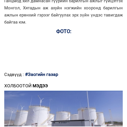
Ганцмод хил дамнасан гүүрийн барилгын ажлыг гүйцэтгэх
Монгол, Хятадын аж ахуйн нэгжийн хооронд барилгын
ажлын ерөнхий гэрээг байгуулах эрх зүйн үндэс тавигдаж
байгаа юм.
ФОТО:
#Засгийн газар
Сэдвүүд :
ХОЛБООТОЙ
МЭДЭЭ