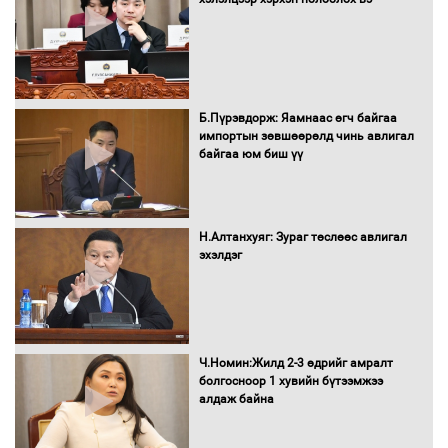
16 төрлийн эмийг нэг эх үүсвэрээс
худалдан авах журмыг баталлаа
Б.Пүрэвдорж: Яамнаас өгч байгаа
импортын зөвшөөрөлд чинь авлигал
байгаа юм биш үү
Бүх шатанд хэмнэлтийн горимд
шилжиж, найр наадам, зөвлөгөөн,
Н.Алтанхуяг: Зураг төслөөс авлигал
гадаад томилолтыг хориглолоо
эхэлдэг
Сайд нар төсвөө хэрхэн зарцуулах вэ?
Ч.Номин:Жилд 2-3 өдрийг амралт
болгосноор 1 хувийн бүтээмжээ
алдаж байна