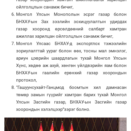
ойлголцлын санамж бичиг,
Монгол Улсын Монополын эсрэг газар болон
БНХАУ-ын Зах зээлийн зохицуулалтын удирдах
газар хооронд өрсөлдөөний салбарт хамтран
ажиллах харилцан ойлголцлын санамж бичиг,
Монгол Улсаас БНХАУ-д экспортлох тэжээлийн
зориулалттай уураг болон өөх, тосны мал эмнэлэг,
ариун цэврийн шаардлагын тухай Монгол Улсын
Хүнс, хөдөө аж ахуй, хөнгөн үйлдвэрийн яам болон
БНХАУ-ын гаалийн ерөнхий газар хоорондын
протокол,
“Гашуунсухайт-Ганцмод боомтын хил дамнасан
төмөр замын гүүрийг хамтран барих тухай Монгол
Улсын Засгийн газар, БНХАУ-ын Засгийн газар
хоорондын хэлэлцээр”зэрэг болно.