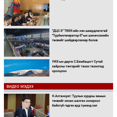
"ДЦС-3” ТӨХК-ийн нэн шаардлагатай
“Турбингенератор-5”-ын шинэчлэлийн
төсвийг шийдвэрлэхээр болов
УИХ-ын дарга С.Бямбацогт Сутай
хайрхны тэнгэрийг тахих тахилгад
оролцлоо
ВИДЕО МЭДЭЭ
С.Амарсайхан: Иргэдийг хохироосон
Н.Алтанхуяг: Туулын хурдны замын
ААН-ийн нуугтмал хөрөнгийг
төсвийг хянан шалгах сонирхол
битүүмжлэнэ
байхгүй гэдгээ ард түмэнд хэл