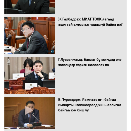
Ж.Галбадрах: МИАТ ТӨХК яагаад
ашигтай ажиллаж чадахгүй байна вэ?
Нөөцийн махны худалдаа,
борлуулалтыг нээлттэй ил тод
болгоно
Г.Лувсанжамц: Баялаг бүтээгчдэд энэ
Монгол Улс “COP17”-д “Тал хээрийн
хэлэлцээр хэрхэн нөлөөлөх вэ
төлөвлөгөө”-гөө танилцуулна
16 төрлийн эмийг нэг эх үүсвэрээс
худалдан авах журмыг баталлаа
Б.Пүрэвдорж: Яамнаас өгч байгаа
импортын зөвшөөрөлд чинь авлигал
байгаа юм биш үү
Бүх шатанд хэмнэлтийн горимд