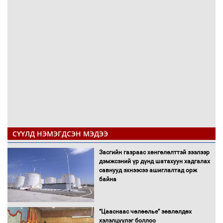
СҮҮЛД НЭМЭГДСЭН МЭДЭЭ
Засгийн газраас хөнгөлөлттэй зээлээр
дэмжсэний үр дүнд шатахуун хадгалах
савнууд эхнээсээ ашиглалтад орж
байна
“Цааснаас чөлөөлье” зөвлөлдөх
хэлэлцүүлэг боллоо