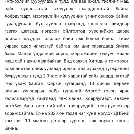
Түгжрэлийг бууруулахын тулд аливаа ажил, төслийг маш
сайн судалгаатай эхлүүлэх шаардлагатай байна.
Хоёрдугаарт, мэргэжлийн хүмүүсийн үгийг сонсож байна.
Гуравдугаарт, бүх зүйлээ тохироод, ялангуяа шийдвэр
гаргах шатанд, нэгдсэн ойлголтод хүрснийхээ дараа
аливаа асуудлыг зарлаж байя гэж бодож байна. Тийм
учраас одоо чимээгүй байгаа юм шиг харагдаад байгаа
байх. Манай үндэсний хороо, мэргэжлийн хүмүүс маань
маш сайн ажиллаж байгаа. Бид саяхан Хятадын томоохон
компанитай очиж уулзаад ирлээ. Энэ хүрээнд түгжрэлийг
бууруулахын тулд 2-3 төслийг яаралтай хийх шаардлагатай
гэж үзэж байгаа. Ойрын хугацаанд 10 орчим дөрвөн
замын уулзварыг хоёр түвшний болгоё гэсэн яриа
хэлэлцээрүүд хийгдээд явж байна. Хоёрдугаарт, зөвхөн
автобус биш өөр нийтийн тээврүүдийг нэвтрүүлэхээр
зорьж байгаа. Ер нь 2028 он гэхэд нэг хүнд ногдох ДНБ-ий
хэмжээг 10 мянган доллар хүргэнэ гэж зорилт тавьж
байна.