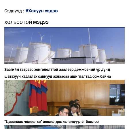
#Халуун сэдэв
Сэдвүүд :
ХОЛБООТОЙ
МЭДЭЭ
Засгийн газраас хөнгөлөлттэй зээлээр дэмжсэний үр дүнд
шатахуун хадгалах савнууд эхнээсээ ашиглалтад орж байна
“Цааснаас чөлөөлье” зөвлөлдөх хэлэлцүүлэг боллоо