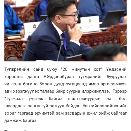
Түгжрэлийн сайд буюу "20 минутын хот" Үндэсний
хорооны дарга Р.Эрдэнэбүрэн түгжрэлийг бууруулах
чиглэлд богино болон дунд хугацаанд ямар арга хэмжээ
авч хэрэгжүүлэх талаар байр сууриа илэрхийллээ. Тэрээр
“Түгжрэл үүсгэж байгаа шалтгаануудын нэг бол
шаардлага хангаагүй замууд байдаг. Би нийслэлийнхнийг
зориг гаргаад эрчимтэй зам засварын ажил хийж байгааг
дэмжиж байгаа.