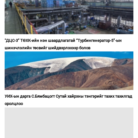
"ДЦС-3” ТӨХК-ийн нэн шаардлагатай “Турбингенератор-5”-ын
шинэчлэлийн төсвийг шийдвэрлэхээр болов
УИХ-ын дарга С.Бямбацогт Сутай хайрхны тэнгэрийг тахих тахилгад
оролцлоо