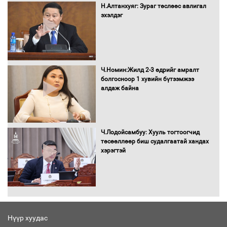
шилжиж, найр наадам, зөвлөгөөн,
Н.Алтанхуяг: Зураг төслөөс авлигал
гадаад томилолтыг хориглолоо
эхэлдэг
Сайд нар төсвөө хэрхэн зарцуулах вэ?
Ч.Номин:Жилд 2-3 өдрийг амралт
болгосноор 1 хувийн бүтээмжээ
алдаж байна
Засгийн газрын ээлжит хуралдаан
болж байна
Ч.Лодойсамбуу: Хууль тогтоогчид
төсөөллөөр биш судалгаатай хандах
хэрэгтэй
Автомашинд улсын дугаарын тэгш,
сондгойгоор шатахуун олгоно
Нүүр хуудас