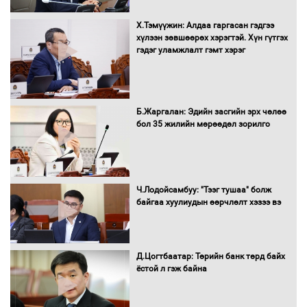
Х.Тэмүүжин: Алдаа гаргасан гэдгээ
Н.Номтойбаяр: Аймгуудад тулгамдаж
хүлээн зөвшөөрөх хэрэгтэй. Хүн гүтгэх
буй асуудлуудыг Засгийн газрын
гэдэг уламжлалт гэмт хэрэг
хуралдаанд танилцуулж,
шийдвэрлүүлнэ
С.Бямбацогт Зүүн Азийн
Б.Жаргалан: Эдийн засгийн эрх чөлөө
эрэгтэйчүүдийн волейболын тэмцээнд
бол 35 жилийн мөрөөдөл зорилго
оролцож байгаа баг тамирчдад
амжилт хүслээ
Ч.Лодойсамбуу: "Тээг тушаа" болж
байгаа хуулиудын өөрчлөлт хэзээ вэ
Автобензин, дизель түлшний онцгой
албан татварыг тэглэлээ
Д.Цогтбаатар: Төрийн банк төрд байх
ёстой л гэж байна
Санхүүгийн хэмнэлтийн горимд эрүүл
мэндийн салбар хамаарахгүй