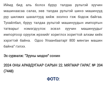
Иймд бид аль болох буруу талдаа рультэй хуучин
машинаасаа салах, зөв талдаа рультэй шинэ машинууд
руу шилжих шахалтууд хийж эхэлнэ гэж бодож байгаа.
Тухайлбал, буруу талдаа рультэй машинуудын импортын
татварыг нэмэгдүүлэх эсвэл хуучин машинуудыг
импортоор оруулж ирэхийг хориглох зоригтой алхам хийх
хэрэгтэй байна. Одоо Улаанбаатарт 800 мянган машин
байна” гэлээ.
Эх сурвалж: “Зууны мэдээ” сонин
2024 ОНЫ АРАВДУГААР САРЫН 22. МЯГМАР ГАРАГ. № 204
(7448)
ФОТО: