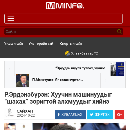
Toggle
navigation
Үндсэн сайт
Улс төрийн сайт
Спортын сайт
o
Улаанбаатар
C
“Эрүүдэн шүүлт тулгах, хүнлэг...
П.Мөнхтулга: Яг хэзээ хүртэл...
Р.Эрдэнэбүрэн: Хуучин машинуудыг
“шахах” зоригтой алхмуудыг хийнэ
САЙХАН
ХУВААЛЦАХ
ЖИРГЭХ
2024-10-22