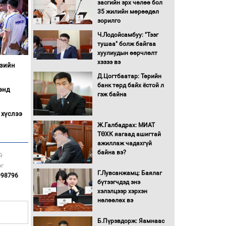
засгийн эрх чөлөө бол
16 төрлийн эмийг нэг эх
35 жилийн мөрөөдөл
үүсвэрээс худалдан авах
зорилго
журмыг баталлаа
Ч.Лодойсамбуу: "Тээг
тушаа" болж байгаа
Бүх шатанд хэмнэлтийн
хуулиудын өөрчлөлт
горимд шилжиж, найр
хэзээ вэ
Азийн
наадам, зөвлөгөөн,
Д.Цогтбаатар: Төрийн
гадаад томилолтыг
банк төрд байх ёстой л
хориглолоо
энд
гэж байна
Сайд нар төсвөө хэрхэн
зарцуулах вэ?
 хүслээ
Ж.Галбадрах: МИАТ
ТӨХК яагаад ашигтай
ажиллаж чадахгүй
Засгийн газрын ээлжит
байна вэ?
хуралдаан болж байна
й
эг
Г.Лувсанжамц: Баялаг
998796
бүтээгчдэд энэ
Автомашинд улсын
хэлэлцээр хэрхэн
дугаарын тэгш,
нөлөөлөх вэ
сондгойгоор шатахуун
олгоно
Б.Пүрэвдорж: Яамнаас