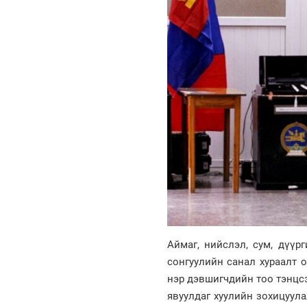
Аймаг, нийслэл, сум, дүү
сонгуулийн санал хураалт о
нэр дэвшигчдийн тоо тэнцс
явуулдаг хуулийн зохицуул