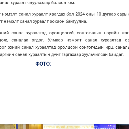
санал хураалт явуулахаар болсон юм.
 нэмэлт санал хураалт явагдах бол 2024 оны 10 дугаар сары
гт нэмэлт санал хураалт зохион байгуулна.
хний санал хураалтад оролцоогүй, сонгогчдын нэрийн жаг
лцож, саналаа өгдөг. Улмаар нэмэлт санал хураалтад о
оог эхний санал хураалтад оролцсон сонгогчдын ирц, санал
йргийн санал хураалтын дүнг гаргахаар хуульчилсан байдаг.
ФОТО: