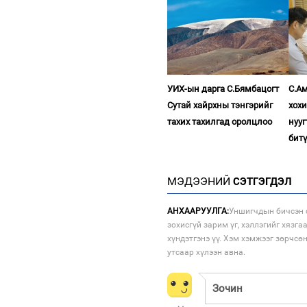
УИХ-ын дарга С.Бямбацогт
С.Ам
Сутай хайрхны тэнгэрийг
хох
тахих тахилгад оролцлоо
нууг
бит
МЭДЭЭНИЙ
СЭТГЭГДЭЛ
АНХААРУУЛГА:
Уншигчдын бичсэн с
зохисгүй зарим үг, хэллэгийг хязга
хүндэтгэнэ үү. Хэм хэмжээг зөрчсө
утсаар хүлээн авна.