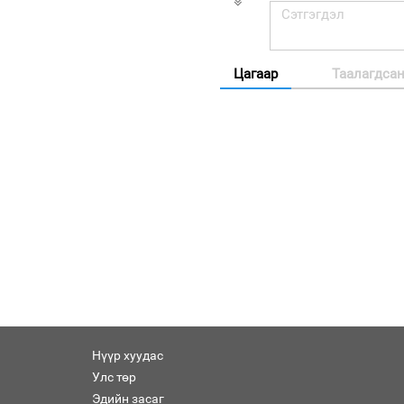
Цагаар
Таалагдса
Нүүр хуудас
Улс төр
Эдийн засаг