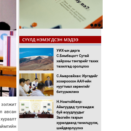
СҮҮЛД НЭМЭГДСЭН МЭДЭЭ
УИХ-ын дарга
С.Бямбацогт Сутай
хайрхны тэнгэрийг тахих
тахилгад оролцлоо
С.Амарсайхан: Иргэдийг
хохироосон ААН-ийн
нуугтмал хөрөнгийг
битүүмжлэнэ
Н.Номтойбаяр:
 ээлжит
Аймгуудад тулгамдаж
ал авсан
буй асуудлуудыг
Засгийн газрын
 хураалт
хуралдаанд танилцуулж,
аймгийн
шийдвэрлүүлнэ