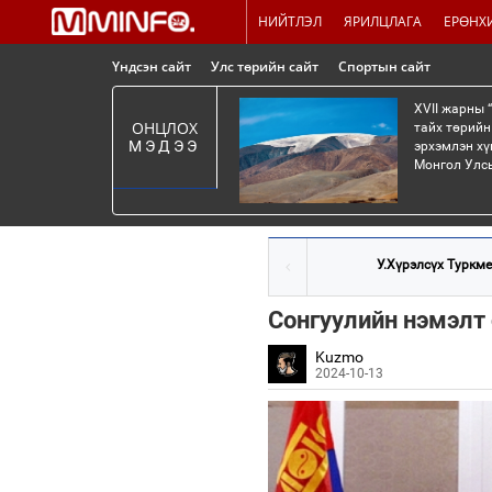
НИЙТЛЭЛ
ЯРИЛЦЛАГА
ЕРӨНХ
Үндсэн сайт
Улс төрийн сайт
Спортын сайт
XVII жарны 
ОНЦЛОХ
тайх төрийн
МЭДЭЭ
эрхэмлэн хү
Монгол Улсы
У.Хүрэлсүх Туркме
Сонгуулийн нэмэлт 
Kuzmo
2024-10-13