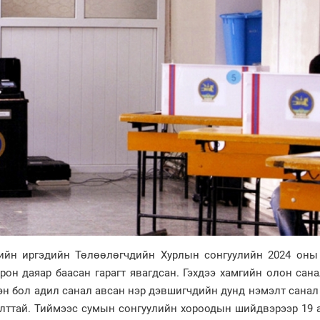
ргийн иргэдийн Төлөөлөгчдийн Хурлын сонгуулийн 2024 оны
рон даяар баасан гарагт явагдсан. Гэхдээ хамгийн олон сан
эн бол адил санал авсан нэр дэвшигчдийн дунд нэмэлт санал
алттай. Тиймээс сумын сонгуулийн хороодын шийдвэрээр 19 