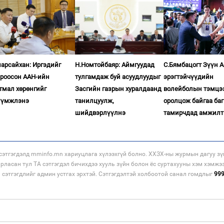
арсайхан: Иргэдийг
Н.Номтойбаяр: Аймгуудад
С.Бямбацогт Зүүн 
ироосон ААН-ийн
тулгамдаж буй асуудлуудыг
эрэгтэйчүүдийн
тмал хөрөнгийг
Засгийн газрын хуралдаанд
волейболын тэмцэ
үүмжлэнэ
танилцуулж,
оролцож байгаа баг
шийдвэрлүүлнэ
тамирчдад амжилт
этгэгдэлд mminfo.mn хариуцлага хүлээхгүй болно. ХХЗХ-ны журмын дагуу зү
арласан тул ТА сэтгэгдэл бичихдээ хууль зүйн болон ёс суртахууны хэм хэмжэ
н сэтгэгдлийг админ устгах эрхтэй. Сэтгэгдэлтэй холбоотой санал гомдлыг
99