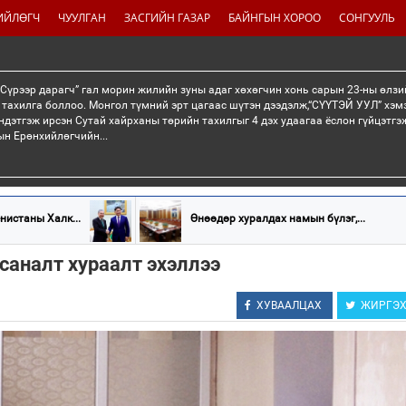
ИЙЛӨГЧ
ЧУУЛГАН
ЗАСГИЙН ГАЗАР
БАЙНГЫН ХОРОО
СОНГУУЛЬ
“Сүрээр дарагч” гал морин жилийн зуны адаг хөхөгчин хонь сарын 23-ны өлзи
 тахилга боллоо. Монгол түмний эрт цагаас шүтэн дээдэлж,“СҮҮТЭЙ УУЛ” хэмэ
ндэтгэж ирсэн Сутай хайрханы төрийн тахилгыг 4 дэх удаагаа ёслон гүйцэтг
н Ерөнхийлөгчийн...
нистаны Халк...
Өнөөдөр хуралдах намын бүлэг,...
саналт хураалт эхэллээ
ХУВААЛЦАХ
ЖИРГЭ