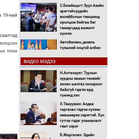
С.Бямбацогт Зүүн Азийн
эрэгтэйчүүдийн
н 19-ний
волейболын тэмцээнд
оролцож байгаа баг
тамирчдад амжилт
хүслээ
саалтад
Автобензин, дизель
ролцсон
түлшний онцгой албан
ын тоон
татварыг тэглэлээ
ВИДЕО МЭДЭЭ
Санхүүгийн хэмнэлтийн
Н.Алтанхуяг: Туулын
горимд эрүүл мэндийн
хурдны замын төсвийг
салбар хамаарахгүй
хянан шалгах сонирхол
байхгүй гэдгээ ард
Нөөцийн махны
түмэнд хэл
худалдаа, борлуулалтыг
Х.Тэмүүжин: Алдаа
нээлттэй ил тод болгоно
гаргасан гэдгээ хүлээн
зөвшөөрөх хэрэгтэй. Хүн
Монгол Улс “COP17”-д
гүтгэх гэдэг уламжлалт
“Тал хээрийн
гэмт хэрэг
төлөвлөгөө”-гөө
Б.Жаргалан: Эдийн
танилцуулна