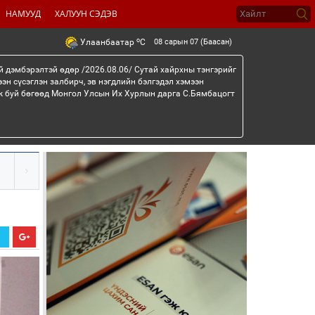
НАМУУД
ХАЛУУН СЭДЭВ
o
08 сарын 07 (Баасан)
Улаанбаатар
C
й дэмбэрэлтэй өдөр /2026.08.06/ Сутай хайрхны тэнгэрийг
эн сүсэглэн залбирч, эв нэгдлийн бэлгэдэл хэмээн
эж буй бөгөөд Монгол Улсын Их Хурлын дарга С.Бямбацогт
Х