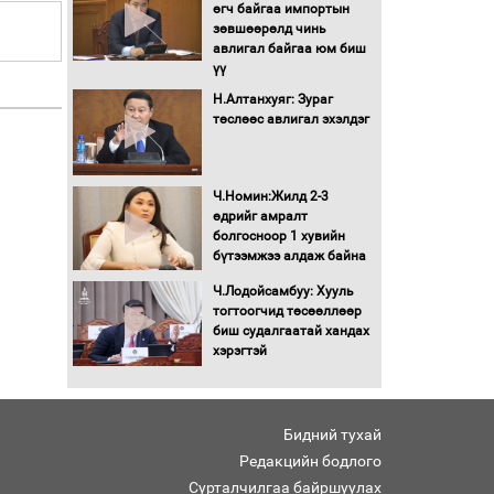
Бага орлоготой
өгч байгаа импортын
иргэдийн орлогод
зөвшөөрөлд чинь
татвар ногдуулахгүй
авлигал байгаа юм биш
байх эрх зүйн орчныг
үү
бүрдүүллээ
Н.Алтанхуяг: Зураг
Хөшөө бүтсэн түүхийг
төслөөс авлигал эхэлдэг
өгүүлэх 7 баримт
Хөвсгөл нуурын лусыг
Ч.Номин:Жилд 2-3
тахих төрийн тахилгын
өдрийг амралт
ёслол боллоо
болгосноор 1 хувийн
бүтээмжээ алдаж байна
“Хар жагсаалт”-ын
Ч.Лодойсамбуу: Хууль
асуудлыг цэгцлэх
тогтоогчид төсөөллөөр
чиглэлээр
биш судалгаатай хандах
Монголбанкны
хэрэгтэй
удирдлагад 30 хоногийн
хугацаатай үүрэг өглөө
Ерөнхий сайд Н.Учрал
Бидний тухай
олимпиадын хүрээнд
гарсан зардлыг
Редакцийн бодлого
шийдвэрлэж өгөхөөр
Сурталчилгаа байршуулах