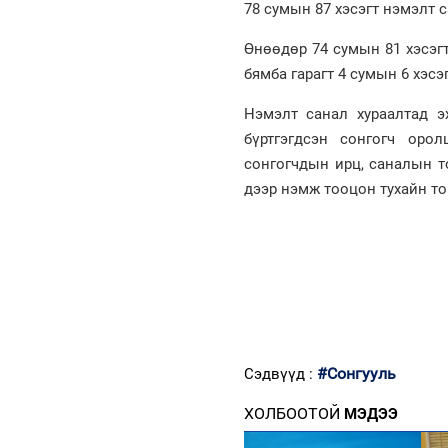
78 сумын 87 хэсэгт нэмэлт 
Өнөөдөр 74 сумын 81 хэсэгт
бямба гарагт 4 сумын 6 хэсэ
Нэмэлт санал хураалтад э
бүртгэгдсэн сонгогч оро
сонгогчдын ирц, саналын т
дээр нэмж тооцон тухайн то
#Сонгууль
Сэдвүүд :
ХОЛБООТОЙ
МЭДЭЭ