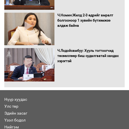
Сайд нар төсвөө хэрхэн зарцуулах вэ?
Ч.Номин:Жилд 2-3 өдрийг амралт
болгосноор 1 хувийн бүтээмжээ
алдаж байна
Засгийн газрын ээлжит хуралдаан
болж байна
Ч.Лодойсамбуу: Хууль тогтоогчид
төсөөллөөр биш судалгаатай хандах
хэрэгтэй
Автомашинд улсын дугаарын тэгш,
сондгойгоор шатахуун олгоно
Нүүр хуудас
Улс төр
Бага орлоготой иргэдийн орлогод
Эдийн засаг
татвар ногдуулахгүй байх эрх зүйн
Үзэл бодол
орчныг бүрдүүллээ
Нийгэм