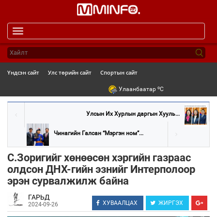
Toggle
navigation
Үндсэн сайт
Улс төрийн сайт
Спортын сайт
o
Улаанбаатар
C
Улсын Их Хурлын даргын Хууль...
Чинагийн Галсан “Мэргэн ном”...
С.Зоригийг хөнөөсөн хэргийн газраас
олдсон ДНХ-гийн эзнийг Интерполоор
эрэн сурвалжилж байна
ГАРЬД
ХУВААЛЦАХ
ЖИРГЭХ
2024-09-26