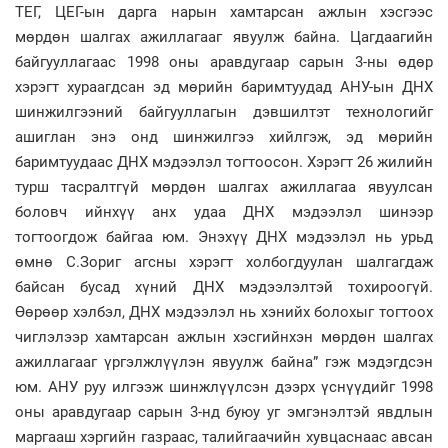
ТЕГ, ЦЕГ-ын дарга нарын хамтарсан ажлын хэсгээс
мөрдөн шалгах ажиллагааг явуулж байна. Цагдаагийн
байгууллагаас 1998 оны аравдугаар сарын 3-ны өдөр
хэрэгт хураагдсан эд мөрийн баримтуудад АНУ-ын ДНХ
шинжилгээний байгууллагын дэвшилтэт технологийг
ашиглан энэ онд шинжилгээ хийлгэж, эд мөрийн
баримтуудаас ДНХ мэдээлэл тогтоосон. Хэрэгт 26 жилийн
турш тасралтгүй мөрдөн шалгах ажиллагаа явуулсан
боловч ийнхүү анх удаа ДНХ мэдээлэл шинээр
тогтоогдож байгаа юм. Энэхүү ДНХ мэдээлэл нь урьд
өмнө С.Зориг агсны хэрэгт холбогдуулан шалгагдаж
байсан бусад хүний ДНХ мэдээлэлтэй тохироогүй.
Өөрөөр хэлбэл, ДНХ мэдээлэл нь хэнийх болохыг тогтоох
чиглэлээр хамтарсан ажлын хэсгийнхэн мөрдөн шалгах
ажиллагааг үргэлжлүүлэн явуулж байна” гэж мэдэгдсэн
юм. АНУ руу илгээж шинжлүүлсэн дээрх үснүүдийг 1998
оны аравдугаар сарын 3-нд буюу уг эмгэнэлтэй явдлын
маргааш хэргийн газраас, талийгаачийн хувцаснаас авсан