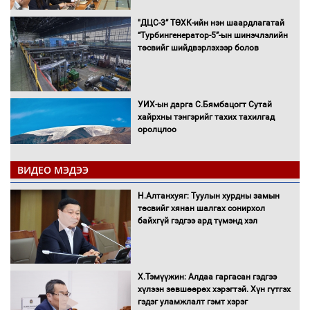
"ДЦС-3” ТӨХК-ийн нэн шаардлагатай
“Турбингенератор-5”-ын шинэчлэлийн
төсвийг шийдвэрлэхээр болов
УИХ-ын дарга С.Бямбацогт Сутай
хайрхны тэнгэрийг тахих тахилгад
оролцлоо
ВИДЕО МЭДЭЭ
С.Амарсайхан: Иргэдийг хохироосон
Н.Алтанхуяг: Туулын хурдны замын
ААН-ийн нуугтмал хөрөнгийг
төсвийг хянан шалгах сонирхол
битүүмжлэнэ
байхгүй гэдгээ ард түмэнд хэл
Х.Тэмүүжин: Алдаа гаргасан гэдгээ
Н.Номтойбаяр: Аймгуудад тулгамдаж
хүлээн зөвшөөрөх хэрэгтэй. Хүн гүтгэх
буй асуудлуудыг Засгийн газрын
гэдэг уламжлалт гэмт хэрэг
хуралдаанд танилцуулж,