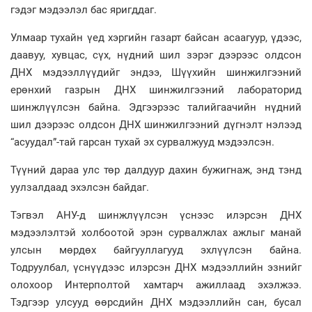
гэдэг мэдээлэл бас яригддаг.
Улмаар тухайн үед хэргийн газарт байсан асаагуур, үдээс,
даавуу, хувцас, сүх, нүдний шил зэрэг дээрээс олдсон
ДНХ мэдээллүүдийг эндээ, Шүүхийн шинжилгээний
ерөнхий газрын ДНХ шинжилгээний лабораторид
шинжлүүлсэн байна. Эдгээрээс талийгаачийн нүдний
шил дээрээс олдсон ДНХ шинжилгээний дүгнэлт нэлээд
“асуудал”-тай гарсан тухай эх сурвалжууд мэдээлсэн.
Түүний дараа улс төр далдуур дахин бужигнаж, энд тэнд
уулзалдаад эхэлсэн байдаг.
Тэгвэл АНУ-д шинжлүүлсэн үснээс илэрсэн ДНХ
мэдээлэлтэй холбоотой эрэн сурвалжлах ажлыг манай
улсын мөрдөх байгууллагууд эхлүүлсэн байна.
Тодруулбал, үснүүдээс илэрсэн ДНХ мэдээллийн эзнийг
олохоор Интерполтой хамтарч ажиллаад эхэлжээ.
Тэдгээр улсууд өөрсдийн ДНХ мэдээллийн сан, бусал