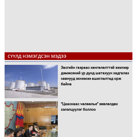
СҮҮЛД НЭМЭГДСЭН МЭДЭЭ
Засгийн газраас хөнгөлөлттэй зээлээр
дэмжсэний үр дүнд шатахуун хадгалах
савнууд эхнээсээ ашиглалтад орж
байна
“Цааснаас чөлөөлье” зөвлөлдөх
хэлэлцүүлэг боллоо