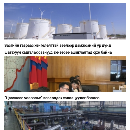
Засгийн газраас хөнгөлөлттэй зээлээр дэмжсэний үр дүнд
шатахуун хадгалах савнууд эхнээсээ ашиглалтад орж байна
“Цааснаас чөлөөлье” зөвлөлдөх хэлэлцүүлэг боллоо