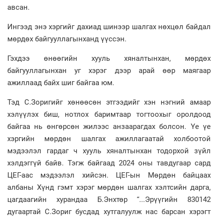
авсан.
Ингээд энэ хэргийг дахиад шинээр шалгах нөхцөл байдал
мөрдөх байгууллагынханд үүссэн.
Гэхдээ өнөөгийн хууль хяналтынхан, мөрдөх
байгууллагынхан уг хэрэг дээр арай өөр маягаар
ажиллаад байх шиг байгаа юм.
Тэд С.Зоригийг хөнөөсөн этгээдийг хэн нэгний амаар
хэлүүлэх биш, нотлох баримтаар тогтоохыг оролдоод
байгаа нь өнгөрсөн жилээс анзаарагдах болсон. Үе үе
хэргийн мөрдөн шалгах ажиллагаатай холбоотой
мэдээлэл гардаг ч хууль хяналтынхан тодорхой зүйл
хэлдэггүй байв. Тэгж байгаад 2024 оны тавдугаар сард
ЦЕГ-аас мэдээлэл хийсэн. ЦЕГ-ын Мөрдөн байцаах
албаны Хүнд гэмт хэрэг мөрдөн шалгах хэлтсийн дарга,
цагдаагийн хурандаа Б.Энхтөр “...Эрүүгийн 830142
дугаартай С.Зориг бусдад хутгалуулж нас барсан хэрэгт