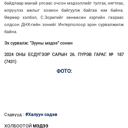
байдлаар манай улсаас очсон мэдээллийг тулгах, нягтлах,
илрүүлэх ажлыг зохион байгуулж байгаа юм байна.
Өөрөөр хэлбэл, С.Зоригийг хөнөөсөн хэргийн газраас
олдсон ДНХ-гийн эзнийг Интерполоор эрэн сурвалжилж
байна.
Эх сурвалж: “Зууны мэдээ” сонин
2024 ОНЫ ЕСДҮГЭЭР САРЫН 26. ПҮРЭВ ГАРАГ. № 187
(7431)
ФОТО:
#Халуун сэдэв
Сэдвүүд :
ХОЛБООТОЙ
МЭДЭЭ