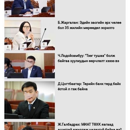
шийдвэрлүүлнэ
С.Бямбацогт Зүүн Азийн
Б.Жаргалан: Эдийн засгийн эрх чөлөө
эрэгтэйчүүдийн волейболын тэмцээнд
бол 35 жилийн мөрөөдөл зорилго
оролцож байгаа баг тамирчдад
амжилт хүслээ
Ч.Лодойсамбуу: "Тээг тушаа" болж
байгаа хуулиудын өөрчлөлт хэзээ вэ
Автобензин, дизель түлшний онцгой
албан татварыг тэглэлээ
Д.Цогтбаатар: Төрийн банк төрд байх
ёстой л гэж байна
Санхүүгийн хэмнэлтийн горимд эрүүл
мэндийн салбар хамаарахгүй
Ж.Галбадрах: МИАТ ТӨХК яагаад
ашигтай ажиллаж чадахгүй байна вэ?