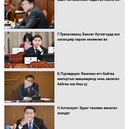
Нөөцийн махны худалдаа,
борлуулалтыг нээлттэй ил тод
болгоно
Г.Лувсанжамц: Баялаг бүтээгчдэд энэ
Монгол Улс “COP17”-д “Тал хээрийн
хэлэлцээр хэрхэн нөлөөлөх вэ
төлөвлөгөө”-гөө танилцуулна
16 төрлийн эмийг нэг эх үүсвэрээс
худалдан авах журмыг баталлаа
Б.Пүрэвдорж: Яамнаас өгч байгаа
импортын зөвшөөрөлд чинь авлигал
байгаа юм биш үү
Бүх шатанд хэмнэлтийн горимд
шилжиж, найр наадам, зөвлөгөөн,
Н.Алтанхуяг: Зураг төслөөс авлигал
гадаад томилолтыг хориглолоо
эхэлдэг