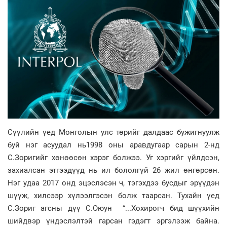
Сүүлийн үед Монголын улс төрийг далдаас бужигнуулж
буй нэг асуудал нь1998 оны аравдугаар сарын 2-нд
С.Зоригийг хөнөөсөн хэрэг болжээ. Уг хэргийг үйлдсэн,
захиалсан этгээдүүд нь ил бололгүй 26 жил өнгөрсөн.
Нэг удаа 2017 онд эцэслэсэн ч, тэгэхдээ бусдыг эрүүдэн
шүүж, хилсээр хүлээлгэсэн болж таарсан. Тухайн үед
С.Зориг агсны дүү С.Оюун “...Хохирогч бид шүүхийн
шийдвэр үндэслэлтэй гарсан гэдэгт эргэлзэж байна.