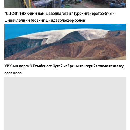
"ДЦС-3” ТӨХК-ийн нэн шаардлагатай “Турбингенератор-5”-ын
шинэчлэлийн төсвийг шийдвэрлэхээр болов
УИХ-ын дарга С.Бямбацогт Сутай хайрхны тэнгэрийг тахих тахилгад
оролцлоо