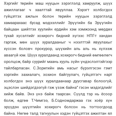
Хэргийг төрийн маш нууцын зэрэглэлд хамруулж, шүүх
ажиллагааг ч хаалттай явууллаа. Хэрэгт холбогдох
гүйцэтгэх ажлын болон төрийн нууцын зэрэглэлд
хамаарахаас бусад мэдээллийг Эрүүгийн ба Эрүүгийн
байцаан шийтгэх хуулийн ердийн хэм хэмжээнд мөрдөх
тухай хүсэлтийг хохирогч бидний зүгээс НПГ-т хандан
гаргаж, мөн шүүх хуралдааныг ч нээлттэй явуулахыг
хүссэн боловч прокурор, шүүхийн аль аль нь хүлээж
аваагүй юм. Шүүх хуралдаанд хохирогч бидний өмгөөлөгч
оролцож, байр суурийг маань хууль зүйн үндэслэлтэйгээр
тайлбарласан. С.Зоригийн амь насыг бүрэлгэсэн гэмт
хэргийн захиалагч, зохион байгуулагч, гүйцэтгэгч нарт
холбогдох энэ шүүх хуралдаанаар дуусгавар болоогүй,
эцэслэн шийдэгдээгүй гэж үзэж байна” гэсэн мэдэгдлийг
хийж байв. Энэ үнэ байж таарсан. Сүүлд тэр нь ёсоор
болж, өдгөө Т.Чимгээ, Б.Содномдаржаа гэх хоёр хүн
эрүүдэн шүүлтийн хохирогч болсон нь тогтоогдоод
байна. Нөгөө талд тагнуулын хэдэн гүйцэтгэх ажилтан ял