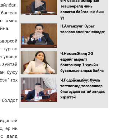
өгч байгаа импортын
хайлбал,
гадаад томилолтыг
зөвшөөрөлд чинь
хориглолоо
авлигал байгаа юм биш
 багтсан
үү
Сайд нар төсвөө хэрхэн
ас өмнө
зарцуулах вэ?
Н.Алтанхуяг: Зураг
йна.
төслөөс авлигал эхэлдэг
одорхой
Засгийн газрын ээлжит
г түргэн
хуралдаан болж байна
Ч.Номин:Жилд 2-3
он улсын
өдрийг амралт
ь зүйтэй
болгосноор 1 хувийн
бүтээмжээ алдаж байна
Автомашинд улсын
ан буюу
дугаарын тэгш,
эн" гэх
Ч.Лодойсамбуу: Хууль
сондгойгоор шатахуун
тогтоогчид төсөөллөөр
олгоно
биш судалгаатай хандах
хэрэгтэй
Бага орлоготой
й болдог
иргэдийн орлогод
татвар ногдуулахгүй
байх эрх зүйн орчныг
йдэгтэй
бүрдүүллээ
с, ер нь
Хөшөө бүтсэн түүхийг
өгүүлэх 7 баримт
эс далд