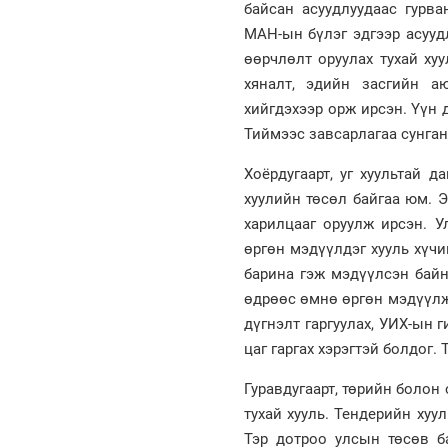
байсан асуудлуудаас гурва
МАН-ын бүлэг эдгээр асууд
өөрчлөлт оруулах тухай ху
хяналт, эдийн засгийн а
хийгдэхээр орж ирсэн. Үүн 
Тиймээс завсарлагаа сунган
Хоёрдугаарт, уг хуультай 
хуулийн төсөл байгаа юм. 
харилцааг оруулж ирсэн. У
өргөн мэдүүлдэг хууль хүчи
барина гэж мэдүүлсэн байн
өдрөөс өмнө өргөн мэдүүлж
дүгнэлт гаргуулах, УИХ-ын 
цаг гаргах хэрэгтэй болдог.
Гуравдугаарт, төрийн болон
тухай хууль. Тендерийн хуул
Тэр дотроо улсын төсөв б