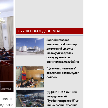
СҮҮЛД НЭМЭГДСЭН МЭДЭЭ
Засгийн газраас
хөнгөлөлттэй зээлээр
дэмжсэний үр дүнд
шатахуун хадгалах
савнууд эхнээсээ
ашиглалтад орж байна
“Цааснаас чөлөөлье”
зөвлөлдөх хэлэлцүүлэг
боллоо
"ДЦС-3” ТӨХК-ийн нэн
шаардлагатай
, намын
“Турбингенератор-5”-ын
ээд өгнө
шинэчлэлийн төсвийг