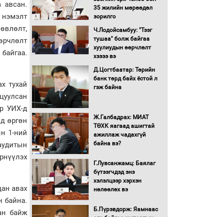
 авсан.
түлшний онцгой албан
35 жилийн мөрөөдөл
д нэмэлт
татварыг тэглэлээ
зорилго
лөвлөлт,
Ч.Лодойсамбуу: "Тээг
Санхүүгийн хэмнэлтийн
тушаа" болж байгаа
өрчлөлт
горимд эрүүл мэндийн
хуулиудын өөрчлөлт
 байгаа.
салбар хамаарахгүй
хэзээ вэ
Д.Цогтбаатар: Төрийн
Нөөцийн махны
банк төрд байх ёстой л
ах тухай
худалдаа, борлуулалтыг
гэж байна
ицуулсан
нээлттэй ил тод болгоно
р УИХ-д
Ж.Галбадрах: МИАТ
Монгол Улс “COP17”-д
нд өргөн
ТӨХК яагаад ашигтай
“Тал хээрийн
ын 1-ний
ажиллаж чадахгүй
төлөвлөгөө”-гөө
байна вэ?
 аудитын
танилцуулна
өрнүүлэх
16 төрлийн эмийг нэг эх
Г.Лувсанжамц: Баялаг
үүсвэрээс худалдан авах
бүтээгчдэд энэ
журмыг баталлаа
хэлэлцээр хэрхэн
дан авах
нөлөөлөх вэ
Бүх шатанд хэмнэлтийн
н байна.
горимд шилжиж, найр
Б.Пүрэвдорж: Яамнаас
ан байж
наадам, зөвлөгөөн,