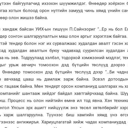
бүтээн байгуулагчид ихээхэн шүүмжилдэг. Өнөөдөр хоёрхон 
йгаа хотын болоод орон нутгийн замууд чинь хямд үнийн са
 өөр олон жишээ байна.
й хандаж байсан УИХ-ын гишүүн П.Сайнзориг “…Ер нь бол Е
ндер сонгон шалгаруулалтын маш олон аргыг хэрэглэж байгаа
тэй тендер болон нэг их сурвалжаас худалдан авалт гэсэн х
усад худалдан авалтын буюу чадавхад суурилсан худалдан 
а нь зөв. Тодруулаад хэлбэл, тодорхой хэмжээний мэдлэг, те
дыг урьж авчирч томоохон дэд бүтцийн төслүүд дээрээ 
. Өнөөдөр томоохон дэд бүтцийн төслүүд дээр “…Би чадна
р авчхаад цааш нь дамлаж зарж байна. Эсвэл дотооды
с гацааж байна. Мөн тендерт орсон компаниуд шалгарах нь х
омпанийг шантааж хийдэг байдал хавтгайрчхаад байна. Шуу
биш. Процесс нь олон нийтийн өмнө ил тод явна. Хэн техни
онгол Улсын эрх ашигт нийцүүлж энэ төсөл хөтөлбөрийг хэр
нь харж шалгаруулна. Түүнээс биш хамгийн хямд үнэ өгс
лгээнээс ангижиръя. Хариуцлагатай хийж чадах компаниудад