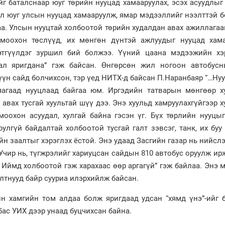
йг баталснаар юуг төрийн нууцад хамааруулах, эсэх асуудлы
ол юуг улсын нууцад хамааруулж, ямар мэдээллийг нээлттэй 
а. Улсын нууцтай холбоотой төрийн худалдан авах ажиллагаа
Томоохон төслүүд, их мөнгөн дүнтэй ажлуудыг нууцад хама
цэтгүүлдэг зуршил бий болжээ. Үүний цаана мэдээжийн хэ
ал яригдана” гэж байсан. Өнгөрсөн жил ногоон автобусн
үн сайд болчихсон, тэр үед НИТХ-д байсан П.Наранбаяр “…Ну
яагаад нууцлаад байгаа юм. Иргэдийн татварын мөнгөөр х
 авах тусгай хуультай шүү дээ. Энэ хуульд хамруулахгүйгээр 
моохон асуудал, хулгай байна гэсэн үг. Бүх төрлийн нууцы
улгүй байдалтай холбоотой тусгай галт зэвсэг, танк, их буу
йн заалтыг хэрэглэх ёстой. Энэ удаад Засгийн газар нь нийсл
 Учир нь, түгжрэлийг хариуцсан сайдын 810 автобус оруулж ир
. Иймд холбоотой гэж харахаас өөр аргагүй” гэж байлаа. Энэ 
алтнууд байр сууриа илэрхийлж байсан.
н хамгийн том алдаа болж яригдаад удсан “хямд үнэ”-ийг 
бас УИХ дээр унаад буцчихсан байна.