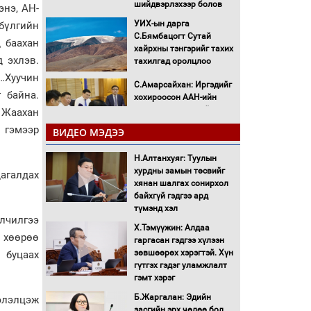
шийдвэрлэхээр болов
энэ, АН-
УИХ-ын дарга
бүлгийн
С.Бямбацогт Сутай
д баахан
хайрхны тэнгэрийг тахих
 эхлэв.
тахилгад оролцлоо
“…Хуучин
С.Амарсайхан: Иргэдийг
 байна.
хохироосон ААН-ийн
нуугтмал хөрөнгийг
 Жаахан
битүүмжлэнэ
 гэмээр
ВИДЕО МЭДЭЭ
Н.Номтойбаяр:
Аймгуудад тулгамдаж
Н.Алтанхуяг: Туулын
буй асуудлуудыг
хурдны замын төсвийг
дагалдах
Засгийн газрын
хянан шалгах сонирхол
хуралдаанд танилцуулж,
байхгүй гэдгээ ард
шийдвэрлүүлнэ
түмэнд хэл
лчилгээ
С.Бямбацогт Зүүн Азийн
Х.Тэмүүжин: Алдаа
 хөөрөө
эрэгтэйчүүдийн
гаргасан гэдгээ хүлээн
волейболын тэмцээнд
зөвшөөрөх хэрэгтэй. Хүн
 буцаах
оролцож байгаа баг
гүтгэх гэдэг уламжлалт
тамирчдад амжилт
гэмт хэрэг
хүслээ
Б.Жаргалан: Эдийн
хэлэлцэж
Автобензин, дизель
засгийн эрх чөлөө бол