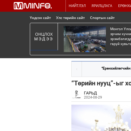
НИЙТЛЭЛ
ЯРИЛЦЛАГА
ЕРӨНХ
Үндсэн сайт
Улс төрийн сайт
Спортын сайт
Монгол Улсы
ОНЦЛОХ
эрчим хүчни
МЭДЭЭ
эрэмбэлэгдд
гаруй хувьт
“Ерөнхийлөгчийн и
“Төрийн нууц”-ыг х
ГАРЬД
2024-08-29