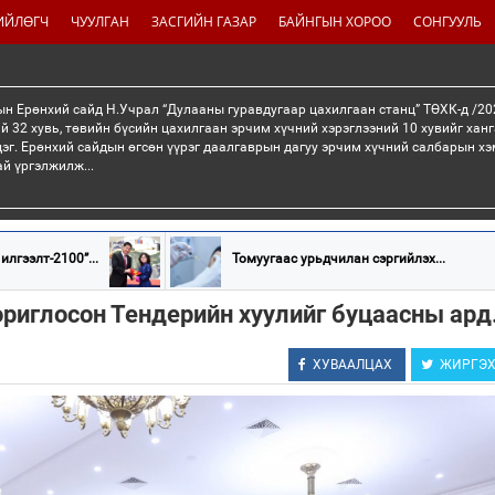
ИЙЛӨГЧ
ЧУУЛГАН
ЗАСГИЙН ГАЗАР
БАЙНГЫН ХОРОО
СОНГУУЛЬ
н Ерөнхий сайд Н.Учрал “Дулааны гуравдугаар цахилгаан станц” ТӨХК-д /20
й 32 хувь, төвийн бүсийн цахилгаан эрчим хүчний хэрэглээний 10 хувийг хан
эг. Ерөнхий сайдын өгсөн үүрэг даалгаврын дагуу эрчим хүчний салбарын хэ
ай үргэлжилж...
лгээлт-2100”...
Томуугаас урьдчилан сэргийлэх...
ориглосон Тендерийн хуулийг буцаасны ард.
ХУВААЛЦАХ
ЖИРГЭ