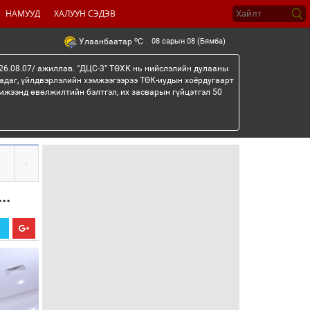
НАМУУД
ХАЛУУН СЭДЭВ
o
08 сарын 08 (Бямба)
Улаанбаатар
C
26.08.07/ ажиллав. “ДЦС-3” ТӨХК нь нийслэлийн дулааны
гадаг, үйлдвэрлэлийн хэмжээгээрээ ТӨК-иудын хоёрдугаарт
мжээнд өвөлжилтийн бэлтгэл, их засварын гүйцэтгэл 50
..
Х