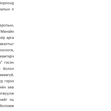
бороонд
байна
налын л
"Сэлбэ” дэд төвийг
"Smart selbe city" болгон
хөгжүүлэх чиглэл өглөө
вропын,
Иргэдийн
. Манайх
төлөөлөгчдийн хурал
оёр арга
хяналт тавьдаг байх эрх
авалтыг
зүйн орчныг бүрдүүлнэ
хнологи,
Ерөнхий сайд Н.Учрал
хамтарч
Япон Улсаас Элчин сайд
” гэсэн
Игавахара Масарүг
н болон
хүлээн авч уулзлаа
амаагүй,
д гэрээ
кийн зөв
эгжүүлж
нийг нь
 боломж