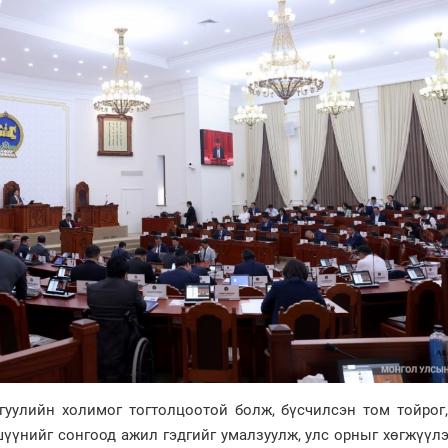
гуулийн холимог тогтолцоотой болж, бүсчилсэн том тойрог
шүүнийг сонгоод ажил гэдгийг умалзуулж, улс орныг хөгжүүл