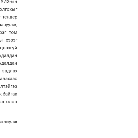
г УИХ-ын
үргэлжүүлэх чиглэл
болгохыг
өглөө
г тендер
Улсын хэмжээнд АИ-92
автобензиний 17
аруулж,
хоногийн нөөцтэй байна
рэг том
ы хэрэг
уцлахгүй
Н.Номтойбаяр: Эрт
удалдан
сэрэмжлүүлэх
тогтолцоо, шинэ
худалдан
технологи гамшгийн
г задлах
эрсдэлийг бууруулах гол
 авахаас
хөшүүрэг
элтэйгээ
“280 мянган тонн хагас
кокс, 180 мянган тонн
ж байгаа
сайжруулсан түлшээр
мэт олон
өвлийг давна”
Г.Дамдинням: Газрын
тос боловсруулах
болиулж
үйлдвэрийн бүтээн
байгуулалтын ажил
эрчимтэй үргэлжилж