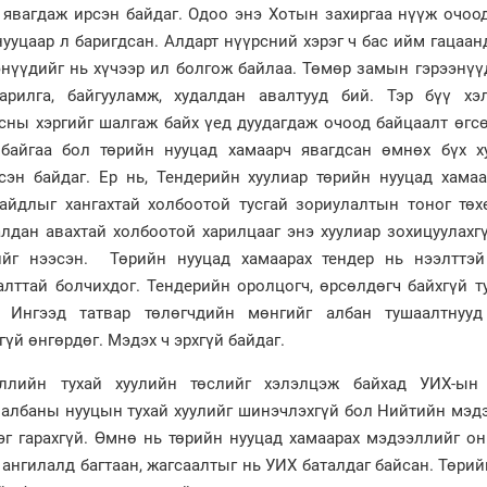
 явагдаж ирсэн байдаг. Одоо энэ Хотын захиргаа нүүж очоо
ууцаар л баригдсан. Алдарт нүүрсний хэрэг ч бас ийм гацаан
энүүдийг нь хүчээр ил болгож байлаа. Төмөр замын гэрээнүү
рилга, байгууламж, худалдан авалтууд бий. Тэр бүү хэл
сны хэргийг шалгаж байх үед дуудагдаж очоод байцаалт өгс
байгаа бол төрийн нууцад хамаарч явагдсан өмнөх бүх х
сэн байдаг. Ер нь, Тендерийн хуулиар төрийн нууцад хамаа
айдлыг хангахтай холбоотой тусгай зориулалтын тоног төх
алдан авахтай холбоотой харилцааг энэ хуулиар зохицуулахг
ийг нээсэн. Төрийн нууцад хамаарах тендер нь нээлттэй
алттай болчихдог. Тендерийн оролцогч, өрсөлдөгч байхгүй т
. Ингээд татвар төлөгчдийн мөнгийг албан тушаалтнууд
үй өнгөрдөг. Мэдэх ч эрхгүй байдаг.
ллийн тухай хуулийн төслийг хэлэлцэж байхад УИХ-ын
 албаны нууцын тухай хуулийг шинэчлэхгүй бол Нийтийн мэд
эг гарахгүй. Өмнө нь төрийн нууцад хамаарах мэдээллийг он
н ангилалд багтаан, жагсаалтыг нь УИХ баталдаг байсан. Төри