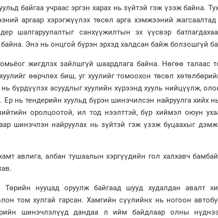
ульд байгаа учраас эргэн харах нь зүйтэй гэж үзэж байна. Ту
ээний аргаар хэрэгжүүлэх төсөл арга хэмжээний жагсаалтад
ндер шалгаруулалтыг санхүүжилтын эх үүсвэр батлагдаха
 байна. Энэ нь онцгой бүрэн эрхэд халдсан байж болзошгүй ба
томьёог жигдлэх зайлшгүй шаардлага байна. Нөгөө талаас т
хуулийг өөрчлөх биш, уг хуулийг томоохон төсөл хөтөлбөрий
 нь бүрдүүлэх асуудлыг хуулийн хүрээнд хууль нийцүүлж, ол
 Ер нь тендерийн хуульд бүрэн шинэчилсэн найруулга хийх н
нийтийн оролцоотой, ил тод нээлттэй, бүр хиймэл оюун уха
аар шинэчлэн найруулах нь зүйтэй гэж үзэж буцаахыг дэмжс
 хамт авлига, албан тушаалын хэргүүдийн гол халхавч бамба
хав.
р Төрийн нууцад оруулж байгаад шууд худалдан авалт хи
лон том хулгай гарсан. Хамгийн сүүлийнх нь ногоон автобу
врийн шинэчлэлүүд дандаа л ийм байдлаар олны нүднэ