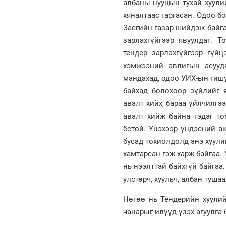
албаны нууцын тухай хуули
хяналтаас гаргасан. Одоо б
Засгийн газар шийдэж байга
зарлахгүйгээр явуулдаг. 
тендер зарлахгүйгээр гүй
хэмжээний авлигын асууд
мандахад, одоо УИХ-ын гишү
байхад болохоор зүйлийг 
авалт хийх, бараа үйлчилгээ
авалт хийж байна гэдэг то
ёстой. Үнэхээр үндэсний аю
бусад тохиолдолд энэ хуули
хамтарсан гэж харж байгаа.
нь нээлттэй байхгүй байгаа
улстөрч, хуульч, албан туша
Нөгөө нь Тендерийн хуулий
чанарыг илүүд үзэх агуулга 