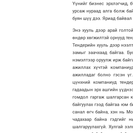
Үүнийг бизнес эрхлэгчид, 
урсаж нураад алга болж ба
буян шүү дээ. Яриад байвал
Энэ хууль дээр арай голто
өндөр хөгжилтэй орнууд те
Тендерийн хууль дээр нээлт
замыг заачхаад байгаа. Б
нэмэлтээр оруулж ирж байга
ажиллах хүчтэй компаниу
ажилладаг болно гэсэн үг
цүнхний компаниуд тенде
гадаадын эрх ашгийн үүднээ
гомдол гаргаж шалгарсан к
байгуулах гээд байгаа юм 
санал өгч байна, хэн нь М
чадахаар байна гэдгийг 
шалгаруулахгүй. Хулгай зэ