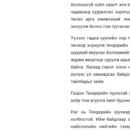
болзошгүй зүйл заалт энэ ху
чадавхид суурилсан хэрэгц
төсөл арга хэмжээний те
эхлүүлж болно гэж тусгасан
Үүнээс гадна хуулийн нэр 
төсөлд зориулж тендерийн 
шуурхай явуулах боломжийг
журам жишгээр оруулж ирье.
байна. Яагаад гэвэл олон 
хүнээс үл хамаарсан байдл
тайлбарыг хийв.
Гэхдээ Тендерийн хуультай
хоёр том агуулга хамт буцчи
Нэг нь Тендерийн хуулиа
холбоотой. Ийм байдлаар о
нийслэлийн нийтийн тээ