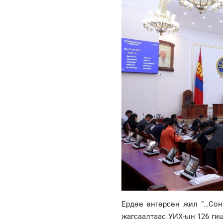
Ердөө өнгөрсөн жил “…Сон
жагсаалтаас УИХ-ын 126 ги