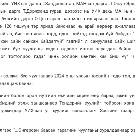
үеийн УИХ-ын дарга Г.Занданшатар, МАН-ын дарга Л.Оюун-Эрд
-ын дарга Т.Доржханд гурав, дээрээс нь УИХ дахь МАН-ын 
 бүлгийн дарга О.Цогтгэрэл нар мөн ч их ярьсан даа. Тэгээ
э 126 гишүүн тэр яриад байснаас нь арай өөрөөр ажиллаад
айгаа, бие авч яваа, төрд, одон нийтэд хандаж буй байдал 
хэн сайн сайхан байдаггүй” гэдгийг л сануулаад байх шиг
элжит бус чуулганы хэдэн өдрөөс ингэж харагдаж байна.
мог тогтолцоо гэдэг чинь холион бантан юм биш үү” ч
 ээлжит бус чуулганаар 2024 оны улсын төсвийн тодотгол, 
элэлцэж байна.
рийн болон орон нутгийн өмчийн хөрөнгөөр бараа, ажил үй
 бидний хэлж заншсанаар Тендерийн хуулийг тойрсон яриа
 уржигдар УИХ-аас уг хуулийг санаачлагч Засгийн газарт
гээс “...Өнгөрсөн баасан гарагийн чуулганы хуралдаанаар 