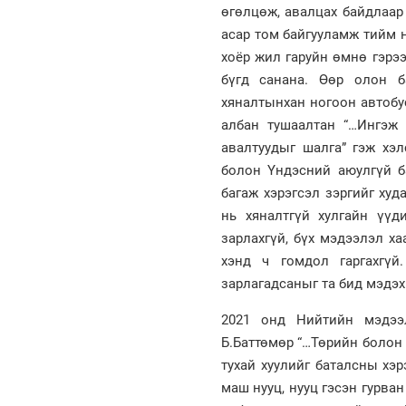
өгөлцөж, авалцах байдлаар
асар том байгууламж тийм н
хоёр жил гаруйн өмнө гэрэ
бүгд санана. Өөр олон ба
хяналтынхан ногоон автобу
албан тушаалтан “…Ингэж 
авалтуудыг шалга” гэж хэл
болон Үндэсний аюулгүй б
багаж хэрэгсэл зэргийг худ
нь хяналтгүй хулгайн үүд
зарлахгүй, бүх мэдээлэл ха
хэнд ч гомдол гаргахгүй
зарлагадсаныг та бид мэдэхг
2021 онд Нийтийн мэдээ
Б.Баттөмөр “…Төрийн болон
тухай хуулийг баталсны хэр
маш нууц, нууц гэсэн гурва