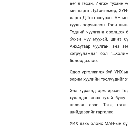
өө” л гэсэн. Ингэж тухайн 
ын дарга Лу.Гантөмөр, ХҮН
дарга Д.Тогтохсүрэн, АН-ын
хууль өөрчилсөн. Гэвч шин
Тэдний чуулганд оролцож б
бүхэн муу муухай, шинэ бү
Анхдугаар чуулган, энэ э
хэтрүүлэмдэг бол “…Холи
болоодохлоо.
Одоо үргэлжилж буй УИХ-ын
зарим хуулийн төслүүдийг х
Энэ хүрээнд орж ирсэн Тө
худалдан авах тухай буюу
нэлээд гарав. Тэгж, тэгж
шийдвэрийг гаргалаа.
УИХ дахь олонх МАН-ын бүл