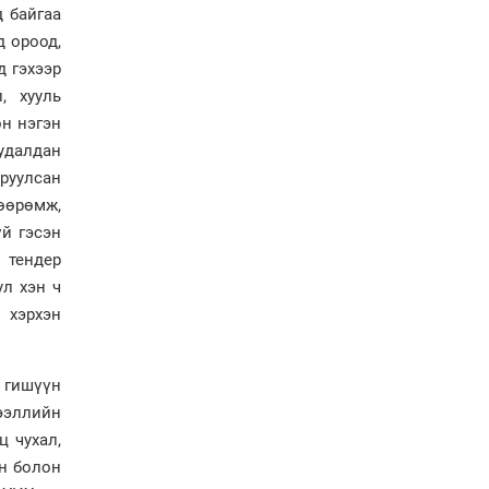
д байгаа
д ороод,
Хөвсгөл нуурын лусыг
тахих төрийн тахилгын
д гэхээр
ёслол боллоо
, хууль
өн нэгэн
“Хар жагсаалт”-ын
удалдан
асуудлыг цэгцлэх
чиглэлээр
руулсан
Монголбанкны
өөрөмж,
удирдлагад 30 хоногийн
үй гэсэн
хугацаатай үүрэг өглөө
 тендер
Ерөнхий сайд Н.Учрал
олимпиадын хүрээнд
ул хэн ч
гарсан зардлыг
 хэрхэн
шийдвэрлэж өгөхөөр
болов
Энэ намар 1-6 дугаар
 гишүүн
ангийн хүүхдүүдэд
ээллийн
сургуулийн автобус
үйлчилнэ
ц чухал,
Аймгуудад баригдаж
йн болон
буй ДЦС-ын төслийг