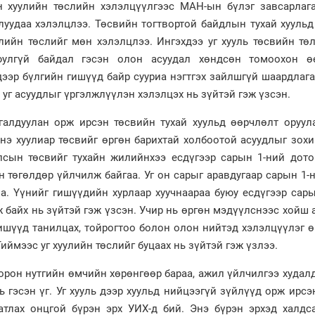
н хуулийн төслийн хэлэлцүүлгээс МАН-ын бүлэг завсарлага
луудаа хэлэлцлээ. Төсвийн тогтвортой байдлын тухай хууль
улийн төслийг мөн хэлэлцлээ. Ингэхдээ уг хууль төсвийн тө
юулгүй байдал гэсэн олон асуудал хөндсөн томоохон ө
дээр бүлгийн гишүүд байр сууриа нэгтгэх зайлшгүй шаардлага
 уг асуудлыг үргэлжлүүлэн хэлэлцэх нь зүйтэй гэж үзсэн.
дагалдуулан орж ирсэн төсвийн тухай хуульд өөрчлөлт оруул
Энэ хуулиар төсвийг өргөн барихтай холбоотой асуудлыг зох
лсын төсвийг тухайн жилийнхээ есдүгээр сарын 1-ний дото
н төгөлдөр үйлчилж байгаа. Уг он сарыг аравдугаар сарын 1-
а. Үүнийг гишүүдийн хурлаар хуучнаараа буюу есдүгээр сар
 байх нь зүйтэй гэж үзсэн. Учир нь өргөн мэдүүлснээс хойш
гишүүд танилцах, тойрогтоо болон олон нийтэд хэлэлцүүлэг 
 Тиймээс уг хуулийн төслийг буцаах нь зүйтэй гэж үзлээ.
 орон нутгийн өмчийн хөрөнгөөр бараа, ажил үйлчилгээ худал
ь гэсэн үг. Уг хууль дээр хуульд нийцээгүй зүйлүүд орж ирсэ
атлах онцгой бүрэн эрх УИХ-д бий. Энэ бүрэн эрхэд халдс