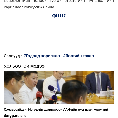
цэцэглэлтийн төлөөх Тусгай стратегийн түншлэл”-ийн
харилцааг хөгжүүлж байна.
ФОТО:
#Гадаад харилцаа
#Засгийн газар
Сэдвүүд :
ХОЛБООТОЙ
МЭДЭЭ
С.Амарсайхан: Иргэдийг хохироосон ААН-ийн нуугтмал хөрөнгийг
битүүмжлэнэ