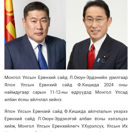
Монгол Улсын Ерөнхий сайд Л.Оюун-Эрдэнийн урилгаар
Япон Улсын Ерөнхий сайд Ф.Кишида 2024 оны
наймдугаар сарын 11-12-ны өдрүүдэд Монгол Улсад
албан ёсны айлчлал хийнэ.
Япон Улсын Ерөнхий сайд Ф.Кишида айлчлалын үеэрээ
Ерөнхий сайд Л.Оюун-Эрдэнэтэй албан ёсны хэлэлцээ
хийж, Монгол Улсын Ерөнхийлөгч У.Хүрэлсүх, Улсын Их