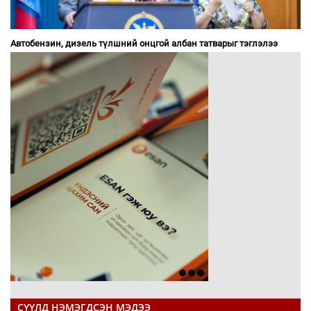
Автобензин, дизель түлшний онцгой албан татварыг тэглэлээ
СҮҮЛД НЭМЭГДСЭН МЭДЭЭ