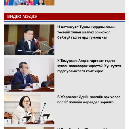
ВИДЕО МЭДЭЭ
Санхүүгийн хэмнэлтийн горимд эрүүл
Н.Алтанхуяг: Туулын хурдны замын
мэндийн салбар хамаарахгүй
төсвийг хянан шалгах сонирхол
байхгүй гэдгээ ард түмэнд хэл
Нөөцийн махны худалдаа,
Х.Тэмүүжин: Алдаа гаргасан гэдгээ
борлуулалтыг нээлттэй ил тод
хүлээн зөвшөөрөх хэрэгтэй. Хүн гүтгэх
болгоно
гэдэг уламжлалт гэмт хэрэг
Монгол Улс “COP17”-д “Тал хээрийн
Б.Жаргалан: Эдийн засгийн эрх чөлөө
төлөвлөгөө”-гөө танилцуулна
бол 35 жилийн мөрөөдөл зорилго
16 төрлийн эмийг нэг эх үүсвэрээс