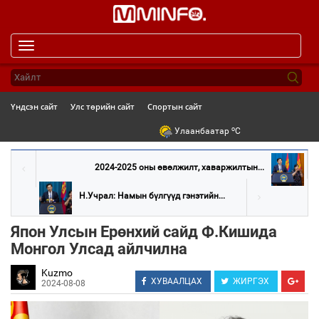
Toggle
navigation
Үндсэн сайт
Улс төрийн сайт
Спортын сайт
o
Улаанбаатар
C
2024-2025 оны өвөлжилт, хаваржилтын...
Н.Учрал: Намын бүлгүүд гэнэтийн...
Япон Улсын Ерөнхий сайд Ф.Кишида
Монгол Улсад айлчилна
Kuzmo
ХУВААЛЦАХ
ЖИРГЭХ
2024-08-08