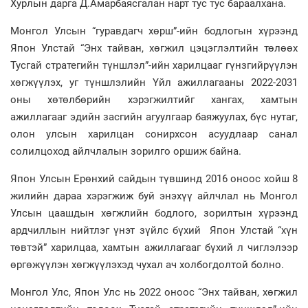
Хурлын дарга Д.Амарбаясгалан нарт тус тус бараалхана.
Монгол Улсын “гуравдагч хөрш”-ийн бодлогын хүрээнд
Япон Улстай “Энх тайван, хөгжил цэцэглэлтийн төлөөх
Тусгай стратегийн түншлэл”-ийн харилцааг гүнзгийрүүлэн
хөгжүүлэх, уг түншлэлийн Үйл ажиллагааны 2022-2031
оны хөтөлбөрийн хэрэгжилтийг хангах, хамтын
ажиллагааг эдийн засгийн агуулгаар баяжуулах, бүс нутаг,
олон улсын харилцан сонирхсон асуудлаар санал
солилцоход айлчлалын зорилго оршиж байна.
Япон Улсын Ерөнхий сайдын түвшинд 2016 оноос хойш 8
жилийн дараа хэрэгжиж буй энэхүү айлчлал нь Монгол
Улсын цаашдын хөгжлийн бодлого, зорилтын хүрээнд
ардчиллын нийтлэг үнэт зүйлс бүхий Япон Улстай “хүн
төвтэй” харилцаа, хамтын ажиллагааг бүхий л чиглэлээр
өргөжүүлэн хөгжүүлэхэд чухал ач холбогдолтой болно.
Монгол Улс, Япон Улс нь 2022 оноос “Энх тайван, хөгжил