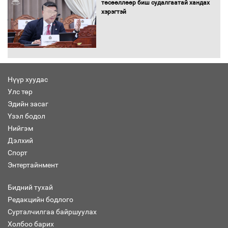
төсөөллөөр биш судалгаатай хандах
хэрэгтэй
“Хар жагсаалт”-ын асуудлыг цэгцлэх
чиглэлээр Монголбанкны удирдлагад
30 хоногийн хугацаатай үүрэг өглөө
Нүүр хуудас
Улс төр
Ерөнхий сайд Н.Учрал олимпиадын
Эдийн засаг
хүрээнд гарсан зардлыг шийдвэрлэж
өгөхөөр болов
Үзэл бодол
Нийгэм
Дэлхий
Энэ намар 1-6 дугаар ангийн
Спорт
хүүхдүүдэд сургуулийн автобус
Энтертайнмент
үйлчилнэ
Бидний тухай
Редакцийн бодлого
Аймгуудад баригдаж буй ДЦС-ын
Сурталчилгаа байршуулах
төслийг үргэлжүүлэх чиглэл өглөө
Холбоо барих