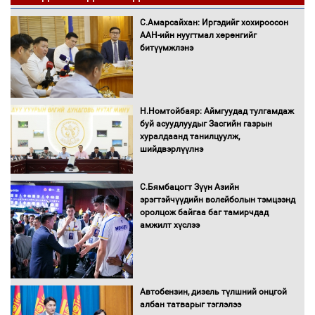
С.Амарсайхан: Иргэдийг хохироосон
ААН-ийн нуугтмал хөрөнгийг
битүүмжлэнэ
Н.Номтойбаяр: Аймгуудад тулгамдаж
буй асуудлуудыг Засгийн газрын
хуралдаанд танилцуулж,
шийдвэрлүүлнэ
С.Бямбацогт Зүүн Азийн
эрэгтэйчүүдийн волейболын тэмцээнд
оролцож байгаа баг тамирчдад
амжилт хүслээ
Автобензин, дизель түлшний онцгой
албан татварыг тэглэлээ