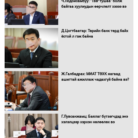
Ч.Лодойсамбуу: "Тээг тушаа" болж
худалдан авах журмыг баталлаа
байгаа хуулиудын өөрчлөлт хэзээ вэ
Д.Цогтбаатар: Төрийн банк төрд байх
Бүх шатанд хэмнэлтийн горимд
ёстой л гэж байна
шилжиж, найр наадам, зөвлөгөөн,
гадаад томилолтыг хориглолоо
Сайд нар төсвөө хэрхэн зарцуулах вэ?
Ж.Галбадрах: МИАТ ТӨХК яагаад
ашигтай ажиллаж чадахгүй байна вэ?
Засгийн газрын ээлжит хуралдаан
болж байна
Г.Лувсанжамц: Баялаг бүтээгчдэд энэ
хэлэлцээр хэрхэн нөлөөлөх вэ