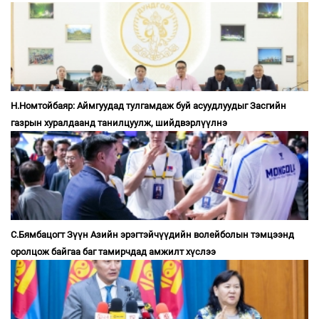
Н.Номтойбаяр: Аймгуудад тулгамдаж буй асуудлуудыг Засгийн
газрын хуралдаанд танилцуулж, шийдвэрлүүлнэ
С.Бямбацогт Зүүн Азийн эрэгтэйчүүдийн волейболын тэмцээнд
оролцож байгаа баг тамирчдад амжилт хүслээ