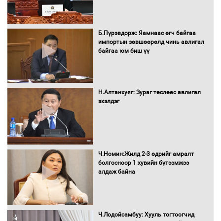
Автомашинд улсын дугаарын тэгш,
сондгойгоор шатахуун олгоно
Б.Пүрэвдорж: Яамнаас өгч байгаа
импортын зөвшөөрөлд чинь авлигал
байгаа юм биш үү
Бага орлоготой иргэдийн орлогод
татвар ногдуулахгүй байх эрх зүйн
орчныг бүрдүүллээ
Н.Алтанхуяг: Зураг төслөөс авлигал
эхэлдэг
Хөшөө бүтсэн түүхийг өгүүлэх 7
баримт
Ч.Номин:Жилд 2-3 өдрийг амралт
болгосноор 1 хувийн бүтээмжээ
алдаж байна
Хөвсгөл нуурын лусыг тахих төрийн
тахилгын ёслол боллоо
Ч.Лодойсамбуу: Хууль тогтоогчид