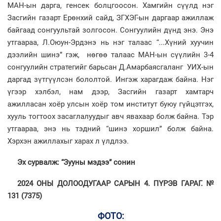
МАН-ын дарга, генсек болцгоосон. Хамгийн сүүлд нэг
Засгийн газарт Ерөнхий сайд, ЗГХЭГ-ын даргаар ажиллаж
байгаад сонгуультай золгосон. Сонгуулийн дүнд энэ. Энэ
утгаараа, Л.Оюун-Эрдэнэ нь нэг талаас “...Хүний хуучин
дээлийн шинэ” гэж, нөгөө талаас МАН-ын сүүлийн 3-4
сонгуулийн стратегийг барьсан Д.Амарбаясгаланг УИХ-ын
даргад зүтгүүлсэн бололтой. Ингэж харагдаж байна. Нэг
үгээр хэлбэл, нам дээр, Засгийн газарт хамтарч
ажилласан хоёр улсын хоёр том институт буюу гүйцэтгэх,
хууль тогтоох засаглалуудыг авч явахаар болж байна. Тэр
утгаараа, энэ нь тэдний “шинэ хоршил” болж байна.
Хэрхэн ажиллахыг харах л үлдлээ.
Эх сурвалж: “Зууны мэдээ” сонин
2024 ОНЫ ДОЛООДУГААР САРЫН 4. ПҮРЭВ ГАРАГ. №
131 (7375)
ФОТО: