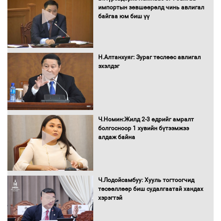
импортын зөвшөөрөлд чинь авлигал
байгаа юм биш үү
Бага орлоготой иргэдийн орлогод
татвар ногдуулахгүй байх эрх зүйн
орчныг бүрдүүллээ
Н.Алтанхуяг: Зураг төслөөс авлигал
эхэлдэг
Хөшөө бүтсэн түүхийг өгүүлэх 7
баримт
Ч.Номин:Жилд 2-3 өдрийг амралт
болгосноор 1 хувийн бүтээмжээ
алдаж байна
Хөвсгөл нуурын лусыг тахих төрийн
тахилгын ёслол боллоо
Ч.Лодойсамбуу: Хууль тогтоогчид
төсөөллөөр биш судалгаатай хандах
хэрэгтэй
“Хар жагсаалт”-ын асуудлыг цэгцлэх