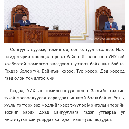
Сонгууль дуусаж, томилгоо, сонголтууд эхэллээ. Нам
намд л яриа хэлэлцээ өрнөж байна. Яг одоогоор УИХ-тай
холбоотой томилгоо явагдаад шувтарч байх шиг байна.
Гэхдээ болоогүй, Байнгын хороо, Түр хороо, Дэд хороод
гээд олон томилгоо бий.
Гэхдээ, УИХ-ын томилгоонууд шинэ Засгийн газрын
тухай мэдээллүүдэд дарагдах шинжтэй болж байна. Уг нь,
хууль тогтоох эрх мэдлийг хэрэгжүүлэх Монголын төрийн
эрхийг барих дээд байгууллага гэдэг утгаараа уг
институтыг хэн удирдах вэ гэдэг маш чухал асуудал.