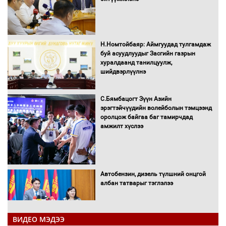
Н.Номтойбаяр: Аймгуудад тулгамдаж
буй асуудлуудыг Засгийн газрын
хуралдаанд танилцуулж,
шийдвэрлүүлнэ
С.Бямбацогт Зүүн Азийн
эрэгтэйчүүдийн волейболын тэмцээнд
оролцож байгаа баг тамирчдад
амжилт хүслээ
Автобензин, дизель түлшний онцгой
албан татварыг тэглэлээ
ВИДЕО МЭДЭЭ