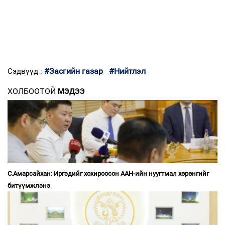
#Засгийн газар
#Нийтлэл
Сэдвүүд :
ХОЛБООТОЙ
МЭДЭЭ
С.Амарсайхан: Иргэдийг хохироосон ААН-ийн нуугтмал хөрөнгийг
битүүмжлэнэ