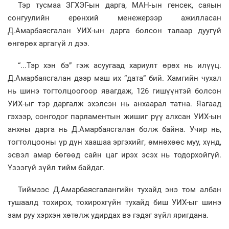
Тэр тусмаа ЗГХЭГ-ын дарга, МАН-ын генсек, саяын
сонгуулийн ерөнхий менежерээр ажилласан
Д.Амарбаясгалан УИХ-ын дарга болсон талаар дуугүй
өнгөрөх аргагүй л дээ.
“...Тэр хэн бэ” гэж асуугаад хариулт өрөх нь илүүц.
Д.Амарбаясгалан дээр маш их “дата” бий. Хамгийн чухал
нь шинэ тогтолцоогоор явагдаж, 126 гишүүнтэй болсон
УИХ-ыг тэр даргалж эхэлсэн нь анхаарал татна. Яагаад
гэхээр, сонгодог парламентын жишиг рүү алхсан УИХ-ын
анхны дарга нь Д.Амарбаясгалан болж байна. Учир нь,
тогтолцооны үр дүн хаашаа эргэхийг, өмнөхөөс муу, хүнд,
эсвэл амар бөгөөд сайн цаг ирэх эсэх нь тодорхойгүй.
Үзээгүй зүйл тийм байдаг.
Тиймээс Д.Амарбаясгалангийн тухайд энэ том албан
тушаалд тохирох, тохирохгүйн тухайд биш УИХ-ыг шинэ
зам руу хэрхэн хөтөлж удирдах вэ гэдэг зүйл яригдана.