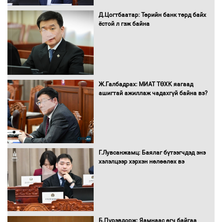
Д.Цогтбаатар: Төрийн банк төрд байх
Бүх шатанд хэмнэлтийн горимд
ёстой л гэж байна
шилжиж, найр наадам, зөвлөгөөн,
гадаад томилолтыг хориглолоо
Сайд нар төсвөө хэрхэн зарцуулах вэ?
Ж.Галбадрах: МИАТ ТӨХК яагаад
ашигтай ажиллаж чадахгүй байна вэ?
Засгийн газрын ээлжит хуралдаан
болж байна
Г.Лувсанжамц: Баялаг бүтээгчдэд энэ
хэлэлцээр хэрхэн нөлөөлөх вэ
Автомашинд улсын дугаарын тэгш,
сондгойгоор шатахуун олгоно
Б.Пүрэвдорж: Яамнаас өгч байгаа