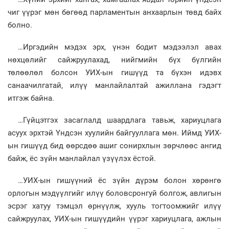
чиг үүрэг мөн бөгөөд парламентын анхаарлын төвд байх
болно.
…Иргэдийн мэдэх эрх, үнэн бодит мэдээлэл авах
нөхцөлийг сайжруулахад, нийгмийн бүх бүлгийн
төлөөлөл болсон УИХ-ын гишүүд та бүхэн идэвх
санаачилгатай, илүү манлайлалтай ажиллана гэдэгт
итгэж байна.
…Гүйцэтгэх засаглалд шаардлага тавьж, хариуцлага
асуух эрхтэй Үндсэн хуулийн байгууллага мөн. Иймд УИХ-
ын гишүүд бид өөрсдөө ашиг сонирхлын зөрчлөөс ангид
байж, ёс зүйн манлайлал үзүүлэх ёстой.
…УИХ-ын гишүүний ёс зүйн дүрэм болон хөрөнгө
орлогын мэдүүлгийг илүү боловсронгуй болгож, авлигын
эсрэг хатуу тэмцэл өрнүүлж, хууль тогтоомжийг илүү
сайжруулах, УИХ-ын гишүүдийн үүрэг хариуцлага, ажлын