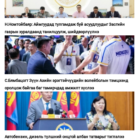
Н.Номтойбаяр: Аймгуудад тулгамдаж буй асуудлуудыг Засгийн
газрын хуралдаанд танилцуулж, шийдвэрлүүлнэ
С.Бямбацогт Зүүн Азийн эрэгтэйчүүдийн волейболын тэмцээнд
оролцож байгаа баг тамирчдад амжилт хүслээ
Автобензин, дизель түлшний онцгой албан татварыг тэглэлээ