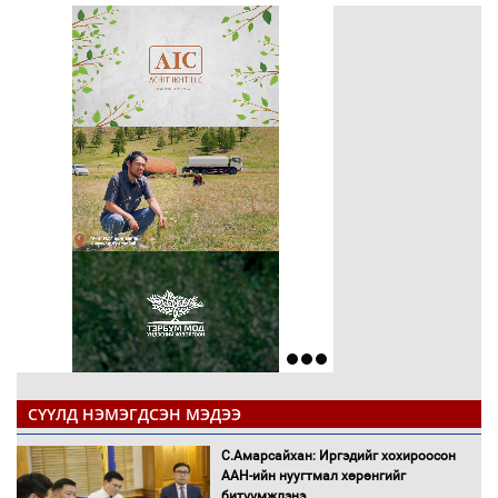
СҮҮЛД НЭМЭГДСЭН МЭДЭЭ
С.Амарсайхан: Иргэдийг хохироосон
ААН-ийн нуугтмал хөрөнгийг
битүүмжлэнэ