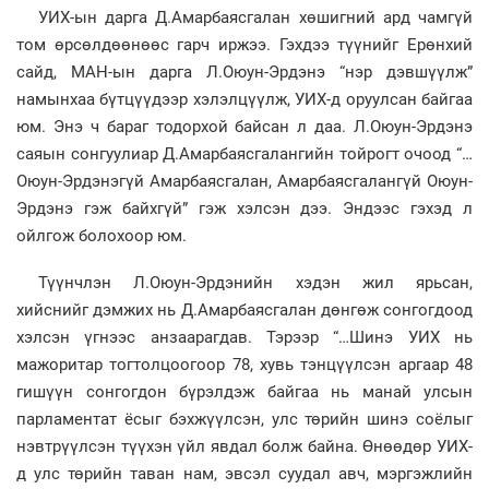
УИХ-ын дарга Д.Амарбаясгалан хөшигний ард чамгүй
том өрсөлдөөнөөс гарч иржээ. Гэхдээ түүнийг Ерөнхий
сайд, МАН-ын дарга Л.Оюун-Эрдэнэ “нэр дэвшүүлж”
намынхаа бүтцүүдээр хэлэлцүүлж, УИХ-д оруулсан байгаа
юм. Энэ ч бараг тодорхой байсан л даа. Л.Оюун-Эрдэнэ
саяын сонгуулиар Д.Амарбаясгалангийн тойрогт очоод “…
Оюун-Эрдэнэгүй Амарбаясгалан, Амарбаясгалангүй Оюун-
Эрдэнэ гэж байхгүй” гэж хэлсэн дээ. Эндээс гэхэд л
ойлгож болохоор юм.
Түүнчлэн Л.Оюун-Эрдэнийн хэдэн жил ярьсан,
хийснийг дэмжих нь Д.Амарбаясгалан дөнгөж сонгогдоод
хэлсэн үгнээс анзаарагдав. Тэрээр “…Шинэ УИХ нь
мажоритар тогтолцоогоор 78, хувь тэнцүүлсэн аргаар 48
гишүүн сонгогдон бүрэлдэж байгаа нь манай улсын
парламентат ёсыг бэхжүүлсэн, улс төрийн шинэ соёлыг
нэвтрүүлсэн түүхэн үйл явдал болж байна. Өнөөдөр УИХ-
д улс төрийн таван нам, эвсэл суудал авч, мэргэжлийн