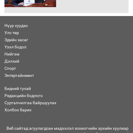
чиглэлээр Монголбанкны удирдлагад
30 хоногийн хугацаатай үүрэг өглөө
Нүүр хуудас
Улс төр
Ерөнхий сайд Н.Учрал олимпиадын
Эдийн засаг
хүрээнд гарсан зардлыг шийдвэрлэж
өгөхөөр болов
Үзэл бодол
Нийгэм
Дэлхий
Энэ намар 1-6 дугаар ангийн
Спорт
хүүхдүүдэд сургуулийн автобус
Энтертайнмент
үйлчилнэ
Бидний тухай
Редакцийн бодлого
Аймгуудад баригдаж буй ДЦС-ын
Сурталчилгаа байршуулах
төслийг үргэлжүүлэх чиглэл өглөө
Холбоо барих
Веб сайтад агуулагдсан мэдээлэл зохиогчийн эрхийн хуулиар