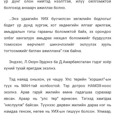
үр дүнг олон нийтэд нээлттэй, илүү ойлгомжтой
болгоход анхаарч ажиллах болно.
…Энэ удаагийн УИХ бүсчилсэн хөгжлийн бодлогыг
бодит үр дүнд хүргэж, хот хөдөөгийн ялгааг арилгаж,
амьдралын тэгш гарааны боломжтой байх, эх орондоо
элбэг хангалуун амьдрах нөхцөл боломжийг бүрдүүлэх
томоохон өөрчлөлт шинэчлэлийг эхлүүлэх хууль
тогтоомжийг батлан ажиллана” гэж байна.
Эндээс, Л.Оюун-Эрдэнэ ба Д.Амарбаясгалан гэдэг хоёр
хүний тухай яригдаж эхэлнэ.
Тэд наяад оныхон, үе чацуу. Улс төрийн “хоршил”-ын
түүх нь МАН-тай холбоотой. Тэр дотроо НАМЗХ-ноос
эхэлнэ. Арав гаруй жилийн өмнө гадагшаа сурахаар
явсан. Араар нь “улс төр” өрнөсөн. Тэгээд хамтдаа
“няслуулж” байсан. Түүнээс дөрвөн жилийн дараа нэг нь
намдаа генсек, нөгөө нь УИХ-ын гишүүн болсон. Улмаар,