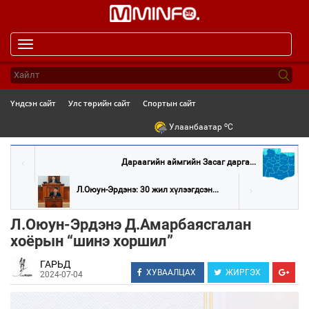
Toggle
navigation
Үндсэн сайт
Улс төрийн сайт
Спортын сайт
o
Улаанбаатар
C
Дараагийн аймгийн Засаг дарга...
Л.Оюун-Эрдэнэ: 30 жил хүлээгдсэн...
Л.Оюун-Эрдэнэ Д.Амарбаясгалан
хоёрын “шинэ хоршил”
ГАРЬД
ХУВААЛЦАХ
ЖИРГЭХ
2024-07-04