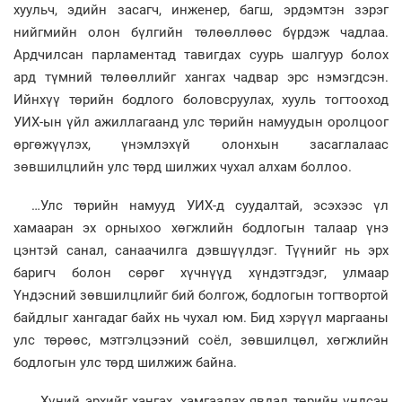
хуульч, эдийн засагч, инженер, багш, эрдэмтэн зэрэг
нийгмийн олон бүлгийн төлөөллөөс бүрдэж чадлаа.
Ардчилсан парламентад тавигдах суурь шалгуур болох
ард түмний төлөөллийг хангах чадвар эрс нэмэгдсэн.
Ийнхүү төрийн бодлого боловсруулах, хууль тогтооход
УИХ-ын үйл ажиллагаанд улс төрийн намуудын оролцоог
өргөжүүлэх, үнэмлэхүй олонхын засаглалаас
зөвшилцлийн улс төрд шилжих чухал алхам боллоо.
…Улс төрийн намууд УИХ-д суудалтай, эсэхээс үл
хамааран эх орныхоо хөгжлийн бодлогын талаар үнэ
цэнтэй санал, санаачилга дэвшүүлдэг. Түүнийг нь эрх
баригч болон сөрөг хүчнүүд хүндэтгэдэг, улмаар
Үндэсний зөвшилцлийг бий болгож, бодлогын тогтвортой
байдлыг хангадаг байх нь чухал юм. Бид хэрүүл маргааны
улс төрөөс, мэтгэлцээний соёл, зөвшилцөл, хөгжлийн
бодлогын улс төрд шилжиж байна.
…Хүний эрхийг хангах, хамгаалах явдал төрийн үндсэн