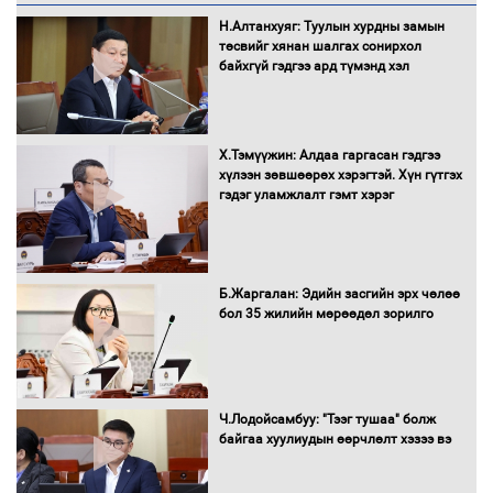
Санхүүгийн хэмнэлтийн горимд эрүүл
Н.Алтанхуяг: Туулын хурдны замын
мэндийн салбар хамаарахгүй
төсвийг хянан шалгах сонирхол
байхгүй гэдгээ ард түмэнд хэл
Нөөцийн махны худалдаа,
Х.Тэмүүжин: Алдаа гаргасан гэдгээ
борлуулалтыг нээлттэй ил тод
хүлээн зөвшөөрөх хэрэгтэй. Хүн гүтгэх
болгоно
гэдэг уламжлалт гэмт хэрэг
Монгол Улс “COP17”-д “Тал хээрийн
Б.Жаргалан: Эдийн засгийн эрх чөлөө
төлөвлөгөө”-гөө танилцуулна
бол 35 жилийн мөрөөдөл зорилго
16 төрлийн эмийг нэг эх үүсвэрээс
Ч.Лодойсамбуу: "Тээг тушаа" болж
худалдан авах журмыг баталлаа
байгаа хуулиудын өөрчлөлт хэзээ вэ