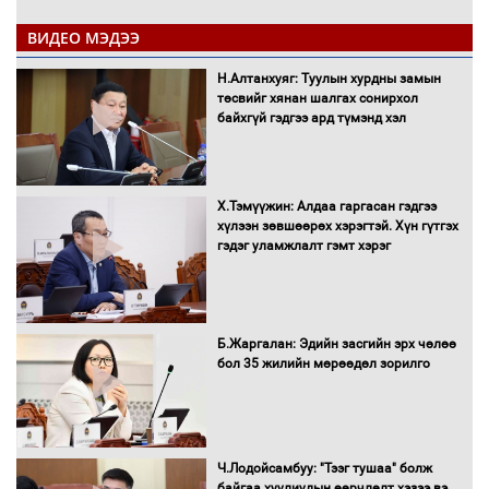
ВИДЕО МЭДЭЭ
Автобензин, дизель түлшний онцгой
Н.Алтанхуяг: Туулын хурдны замын
албан татварыг тэглэлээ
төсвийг хянан шалгах сонирхол
байхгүй гэдгээ ард түмэнд хэл
Х.Тэмүүжин: Алдаа гаргасан гэдгээ
Санхүүгийн хэмнэлтийн горимд эрүүл
хүлээн зөвшөөрөх хэрэгтэй. Хүн гүтгэх
мэндийн салбар хамаарахгүй
гэдэг уламжлалт гэмт хэрэг
Нөөцийн махны худалдаа,
Б.Жаргалан: Эдийн засгийн эрх чөлөө
борлуулалтыг нээлттэй ил тод
бол 35 жилийн мөрөөдөл зорилго
болгоно
Монгол Улс “COP17”-д “Тал хээрийн
Ч.Лодойсамбуу: "Тээг тушаа" болж
төлөвлөгөө”-гөө танилцуулна
байгаа хуулиудын өөрчлөлт хэзээ вэ