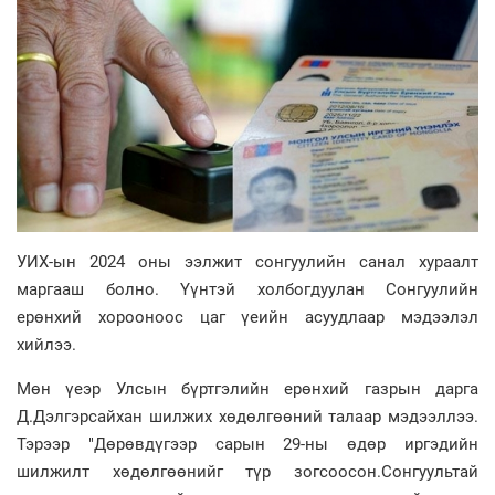
УИХ-ын 2024 оны ээлжит сонгуулийн санал хураалт
маргааш болно. Үүнтэй холбогдуулан Сонгуулийн
ерөнхий хорооноос цаг үеийн асуудлаар мэдээлэл
хийлээ.
Мөн үеэр Улсын бүртгэлийн ерөнхий газрын дарга
Д.Дэлгэрсайхан шилжих хөдөлгөөний талаар мэдээллээ.
Тэрээр "Дөрөвдүгээр сарын 29-ны өдөр иргэдийн
шилжилт хөдөлгөөнийг түр зогсоосон.Сонгуультай