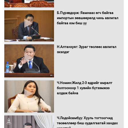
Засгийн газрын ээлжит хуралдаан
болж байна
Б.Пүрэвдорж: Яамнаас өгч байгаа
импортын зөвшөөрөлд чинь авлигал
байгаа юм биш үү
Автомашинд улсын дугаарын тэгш,
сондгойгоор шатахуун олгоно
Н.Алтанхуяг: Зураг төслөөс авлигал
эхэлдэг
Бага орлоготой иргэдийн орлогод
татвар ногдуулахгүй байх эрх зүйн
орчныг бүрдүүллээ
Ч.Номин:Жилд 2-3 өдрийг амралт
болгосноор 1 хувийн бүтээмжээ
алдаж байна
Хөшөө бүтсэн түүхийг өгүүлэх 7
баримт
Ч.Лодойсамбуу: Хууль тогтоогчид
төсөөллөөр биш судалгаатай хандах