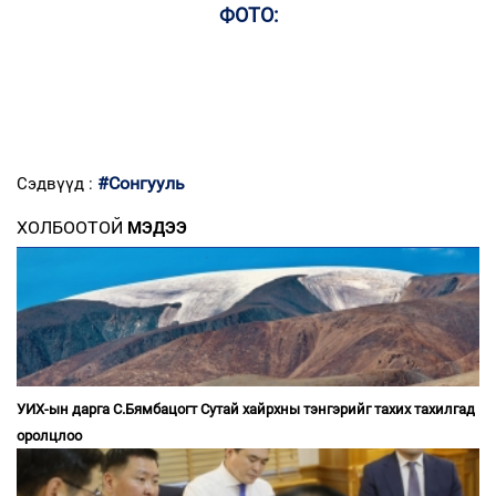
ФОТО:
#Сонгууль
Сэдвүүд :
ХОЛБООТОЙ
МЭДЭЭ
УИХ-ын дарга С.Бямбацогт Сутай хайрхны тэнгэрийг тахих тахилгад
оролцлоо