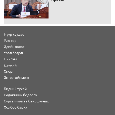
хэрэгтэй
Хөвсгөл нуурын лусыг тахих төрийн
тахилгын ёслол боллоо
Нүүр хуудас
Улс төр
“Хар жагсаалт”-ын асуудлыг цэгцлэх
Эдийн засаг
чиглэлээр Монголбанкны удирдлагад
30 хоногийн хугацаатай үүрэг өглөө
Үзэл бодол
Нийгэм
Дэлхий
Спорт
Ерөнхий сайд Н.Учрал олимпиадын
Энтертайнмент
хүрээнд гарсан зардлыг шийдвэрлэж
өгөхөөр болов
Бидний тухай
Редакцийн бодлого
Сурталчилгаа байршуулах
Энэ намар 1-6 дугаар ангийн
хүүхдүүдэд сургуулийн автобус
Холбоо барих
үйлчилнэ