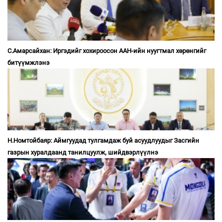
С.Амарсайхан: Иргэдийг хохироосон ААН-ийн нуугтмал хөрөнгийг
битүүмжлэнэ
Н.Номтойбаяр: Аймгуудад тулгамдаж буй асуудлуудыг Засгийн
газрын хуралдаанд танилцуулж, шийдвэрлүүлнэ