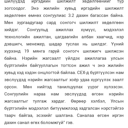
шилүүдэд иргэдийн шилжилт хөдөлгөөнийг түр
зогсоодог. Энэ жилийн хувьд иргэдийн шилжилт
хөдөлгөөн өмнөх сонгуулиас 3.2 дахин багассан байна.
Мөн зургаадугаар сард сонгогч шилжилт хөдөлгөөн
хийдэг. Сонгуульд ажиллах хүмүүс, мэдээлэл
технологийн ажилтан, цагдаагийн албан хаагчид, нэр
дэвшигч, менежер, шадар туслах нь шилдэг. Үүний
хүрээнд 19 мянга гаруй сонгогч шилжигч шилжсэн
байна. Нэрийн жагсаалт үйлдэх ажиллагаа улсын
бүртгэлийн байгууллагын тогтсон ажил ч энэ жилийн
хувьд хэд хэдэн онцлогтой байлаа. СЕХ-д бүртгүүлсэн нам
эвслүүдэд нэрийн жагсаалтыг хоёр удаа хүргүүлэх заалт
орсон. Мөн нийтэд танилцуулах үүрэг хүлээсэн.
Сонгуулийн нараа нам эвслүүдэд өгсөн нэрийн
жагсаалтыг тулгаж хардаг. Өөрөөр хэлбэл, Улсын
бүртгэлийн мэдээлэл битүүмжлээд хадгалсан нэрстэйгээ
таарч байгаа, эсэхийг шалгана. Саналаа өгсөн иргэн
дахин санал өгөх боломжгүй" гэв.