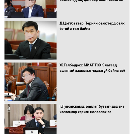
Д.Цогтбаатар: Төрийн банк төрд байх
ёстой л гэж байна
16 төрлийн эмийг нэг эх үүсвэрээс
худалдан авах журмыг баталлаа
Бүх шатанд хэмнэлтийн горимд
Ж.Галбадрах: МИАТ ТӨХК яагаад
шилжиж, найр наадам, зөвлөгөөн,
ашигтай ажиллаж чадахгүй байна вэ?
гадаад томилолтыг хориглолоо
Сайд нар төсвөө хэрхэн зарцуулах вэ?
Г.Лувсанжамц: Баялаг бүтээгчдэд энэ
хэлэлцээр хэрхэн нөлөөлөх вэ