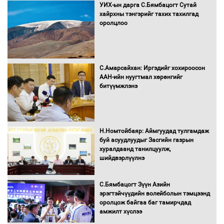
УИХ-ын дарга С.Бямбацогт Сутай
хайрхны тэнгэрийг тахих тахилгад
оролцлоо
С.Амарсайхан: Иргэдийг хохироосон
ААН-ийн нуугтмал хөрөнгийг
битүүмжлэнэ
Н.Номтойбаяр: Аймгуудад тулгамдаж
буй асуудлуудыг Засгийн газрын
хуралдаанд танилцуулж,
шийдвэрлүүлнэ
С.Бямбацогт Зүүн Азийн
эрэгтэйчүүдийн волейболын тэмцээнд
оролцож байгаа баг тамирчдад
амжилт хүслээ