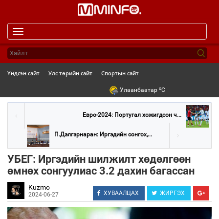
Toggle
navigation
Үндсэн сайт
Улс төрийн сайт
Спортын сайт
o
Улаанбаатар
C
Евро-2024: Португал хожигдсон ч...
П.Дэлгэрнаран: Иргэдийн сонгох,...
УБЕГ: Иргэдийн шилжилт хөдөлгөөн
өмнөх сонгуулиас 3.2 дахин багассан
Kuzmo
ХУВААЛЦАХ
ЖИРГЭХ
2024-06-27