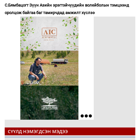
С.Бямбацогт Зүүн Азийн эрэгтэйчүүдийн волейболын тэмцээнд
оролцож байгаа баг тамирчдад амжилт хүслээ
СҮҮЛД НЭМЭГДСЭН МЭДЭЭ