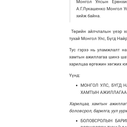
Монгол Улсын Ерөнхий
А.Г.Лукашенко Монгол У
хийж байна.
Төрийн айлчлалын үеэр х
тухай Монгол Улс, Бүгд Най
Тус гэрээ нь уламжлалт на
хамтын ажиллагаа шинэ шата
харилцаа өргөжин хөгжих юм
Үүнд:
МОНГОЛ УЛС, БҮГД 
ХАМТЫН АЖИЛЛАГАА
Харилцаа, хамтын ажиллага
боловсрол, барилга, уул уур
БОЛОВСРОЛЫН БАРИ