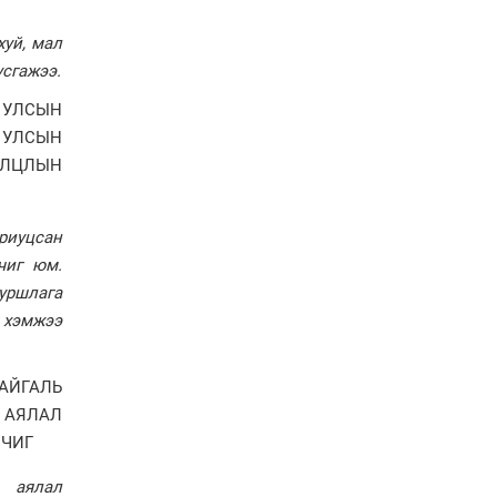
технологи гамшгийн
эрсдэлийг бууруулах гол
хуй, мал
хөшүүрэг
усгажээ.
“280 мянган тонн хагас
кокс, 180 мянган тонн
 УЛСЫН
сайжруулсан түлшээр
өвлийг давна”
 УЛСЫН
ОЛЦЛЫН
Г.Дамдинням: Газрын
тос боловсруулах
үйлдвэрийн бүтээн
байгуулалтын ажил
ариуцсан
эрчимтэй үргэлжилж
чиг юм.
байна
уршлага
"Сэлбэ” дэд төвийг
 хэмжээ
"Smart selbe city" болгон
хөгжүүлэх чиглэл өглөө
АЙГАЛЬ
Иргэдийн
 АЯЛАЛ
төлөөлөгчдийн хурал
хяналт тавьдаг байх эрх
ИЧИГ
зүйн орчныг бүрдүүлнэ
, аялал