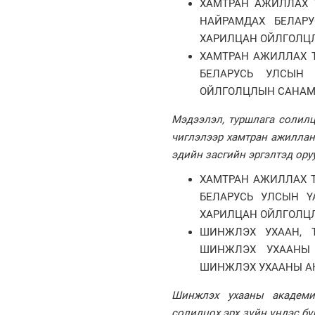
ХАМТРАН АЖИЛЛАХ 
НАЙРАМДАХ БЕЛАР
ХАРИЛЦАН ОЙЛГОЛЦЛ
ХАМТРАН АЖИЛЛАХ 
БЕЛАРУСЬ УЛСЫН
ОЙЛГОЛЦЛЫН САНАМ
Мэдээлэл, туршлага солилц
чиглэлээр хамтран ажиллана
эдийн засгийн эргэлтэд ору
ХАМТРАН АЖИЛЛАХ Т
БЕЛАРУСЬ УЛСЫН Ү
ХАРИЛЦАН ОЙЛГОЛЦЛ
ШИНЖЛЭХ УХААН, 
ШИНЖЛЭХ УХААНЫ 
ШИНЖЛЭХ УХААНЫ А
Шинжлэх ухааны академи
солилцох эрх зүйн үндэс бү