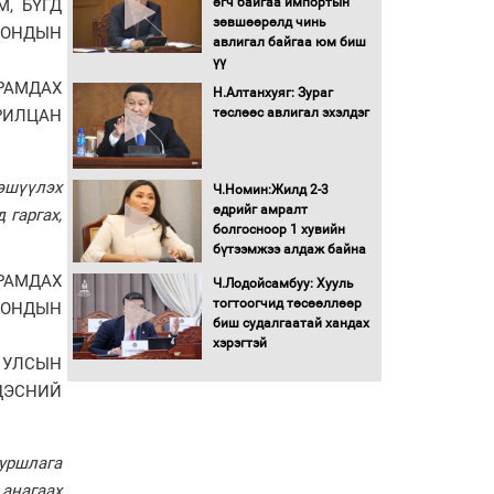
өгч байгаа импортын
, БҮГД
Автомашинд улсын
зөвшөөрөлд чинь
РОНДЫН
дугаарын тэгш,
авлигал байгаа юм биш
сондгойгоор шатахуун
үү
олгоно
РАМДАХ
Н.Алтанхуяг: Зураг
Бага орлоготой
төслөөс авлигал эхэлдэг
ИЛЦАН
иргэдийн орлогод
татвар ногдуулахгүй
байх эрх зүйн орчныг
гэшүүлэх
Ч.Номин:Жилд 2-3
бүрдүүллээ
өдрийг амралт
 гаргах,
Хөшөө бүтсэн түүхийг
болгосноор 1 хувийн
өгүүлэх 7 баримт
бүтээмжээ алдаж байна
РАМДАХ
Ч.Лодойсамбуу: Хууль
Хөвсгөл нуурын лусыг
тогтоогчид төсөөллөөр
РОНДЫН
тахих төрийн тахилгын
биш судалгаатай хандах
ёслол боллоо
хэрэгтэй
 УЛСЫН
ДЭСНИЙ
“Хар жагсаалт”-ын
асуудлыг цэгцлэх
чиглэлээр
Монголбанкны
уршлага
удирдлагад 30 хоногийн
 анагаах
хугацаатай үүрэг өглөө