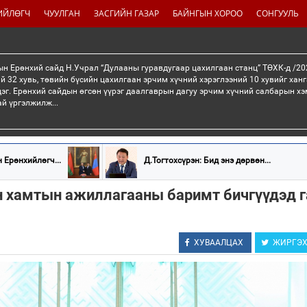
ИЙЛӨГЧ
ЧУУЛГАН
ЗАСГИЙН ГАЗАР
БАЙНГЫН ХОРОО
СОНГУУЛЬ
н Ерөнхий сайд Н.Учрал “Дулааны гуравдугаар цахилгаан станц” ТӨХК-д /20
й 32 хувь, төвийн бүсийн цахилгаан эрчим хүчний хэрэглээний 10 хувийг хан
эг. Ерөнхий сайдын өгсөн үүрэг даалгаврын дагуу эрчим хүчний салбарын хэ
ай үргэлжилж...
 Ерөнхийлөгч...
Д.Тогтохсүрэн: Бид энэ дөрвөн...
н хамтын ажиллагааны баримт бичгүүдэд 
ХУВААЛЦАХ
ЖИРГЭ