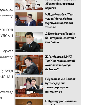
35 жилийн мөрөөдөл
Монгол Улс “COP17”-д
зорилго
арилцан
“Тал хээрийн
Ч.Лодойсамбуу: "Тээг
 талаар
төлөвлөгөө”-гөө
тушаа" болж байгаа
танилцуулна
хуулиудын өөрчлөлт
16 төрлийн эмийг нэг эх
хэзээ вэ
МОНГОЛ
үүсвэрээс худалдан авах
Д.Цогтбаатар: Төрийн
журмыг баталлаа
 УЛСЫН
банк төрд байх ёстой л
гэж байна
Бүх шатанд хэмнэлтийн
горимд шилжиж, найр
 суугаа
наадам, зөвлөгөөн,
эмлэхээр
Ж.Галбадрах: МИАТ
гадаад томилолтыг
ТӨХК яагаад ашигтай
хориглолоо
ажиллаж чадахгүй
Сайд нар төсвөө хэрхэн
байна вэ?
, БҮГД
зарцуулах вэ?
РИЛЦАН
Г.Лувсанжамц: Баялаг
бүтээгчдэд энэ
хэлэлцээр хэрхэн
Засгийн газрын ээлжит
глэлээр
нөлөөлөх вэ
хуралдаан болж байна
нэ.
Б.Пүрэвдорж: Яамнаас