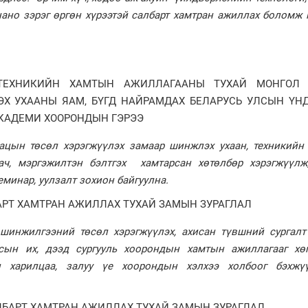
 нано зэрэг өргөн хүрээтэй салбарт хамтран ажиллах боломж
ТЕХНИКИЙН ХАМТЫН АЖИЛЛАГААНЫ ТУХАЙ МОНГОЛ
ЭХ УХААНЫ ЯАМ, БҮГД НАЙРАМДАХ БЕЛАРУСЬ УЛСЫН ҮН
КАДЕМИ ХООРОНДЫН ГЭРЭЭ
вацын төсөл хэрэгжүүлэх замаар шинжлэх ухаан, техникийн
ач, мэргэжилтэн бэлтгэх хамтарсан хөтөлбөр хэрэгжүүлж
еминар, уулзалт зохион байгуулна.
РТ ХАМТРАН АЖИЛЛАХ ТУХАЙ ЗАМЫН ЗУРАГЛАЛ
шинжилгээний төсөл хэрэгжүүлэх, ахисан түвшний сургалт
лсын их, дээд сургууль хоорондын хамтын ажиллагааг хөг
йн харилцаа, залуу үе хоорондын хэлхээ холбоог бэхжү
ЛБАРТ ХАМТРАН АЖИЛЛАХ ТУХАЙ ЗАМЫН ЗУРАГЛАЛ