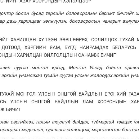
АСГИЙН ГАЗАР ХООРОНДЫН ХЭЛЭЛЦЭЭР
 доктор болон бусад төрлийн боловсролын баримт бичгийг х
ар дахь харилцааг хөгжүүлэн, боловсролын чанарыг ахиулах
ЙГ ХАРИЛЦАН ХҮЛЭЭН ЗӨВШӨӨРӨХ, СОЛИЛЦОХ ТУХАЙ 
 ДОТООД ХЭРГИЙН ЯАМ, БҮГД НАЙРАМДАХ БЕЛАРУСЬ
РОНДЫН ХАРИЛЦАН ОЙЛГОЛЦЛЫН САНАМЖ БИЧИГ
ршин суугаа монгол иргэд, Монгол Улсад байнга оршин
 эрхийн үнэмлэхээ тухайн суугаа улсын жолоодох эрхийн үн
.
ТУХАЙ МОНГОЛ УЛСЫН ОНЦГОЙ БАЙДЛЫН ЕРӨНХИЙ ГАЗАР
УСЬ УЛСЫН ОНЦГОЙ БАЙДЛЫН ЯАМ ХООРОНДЫН ХА
Ж БИЧИГ
лан сэргийлэх, галын аюулгүй байдал, түймэртэй тэмцэх чи
оорондын мэдээлэл, туршлага солилцож, мэргэжилтэн бэлтгэ