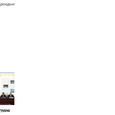
Ерөнхий сайд Н.Учрал
орондын
Япон Улсаас Элчин сайд
Игавахара Масарүг
хүлээн авч уулзлаа
Н.Учралын Засгийн
газарт “үлдсэн” зургаан
дэд сайдын хөрөнгийн
мэдүүлэг
Ерөнхий сайд
Н.Учралын мэдэгдлүүд
гуудад