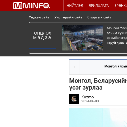
НИЙТЛЭЛ
ЯРИЛЦЛАГА
ЕРӨНХ
Үндсэн сайт
Улс төрийн сайт
Спортын сайт
Монгол Улсы
ОНЦЛОХ
эрчим хүчни
МЭДЭЭ
эрэмбэлэгдд
гаруй хувьт
Монгол Улсын
Монгол, Беларусий
үсэг зурлаа
Kuzmo
2024-06-03