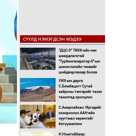
СҮҮЛД НЭМЭГДСЭН МЭДЭЭ
"ДЦС-3” ТӨХК-ийн нэн
шаардлагатай
“Турбингенератор-5”-ын
шинэчлэлийн төсвийг
шийдвэрлэхээр болов
УИХ-ын дарга
С.Бямбацогт Сутай
хайрхны тэнгэрийг тахих
тахилгад оролцлоо
С.Амарсайхан: Иргэдийг
хохироосон ААН-ийн
нуугтмал хөрөнгийг
битүүмжлэнэ
Н.Номтойбаяр: