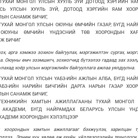
ТУХАЙ МОНГОЛ УЛСЫН ХУУЛЬ ЗҮЙ ДОТООД ХЭРГИЙН ЯАМ
УСЬ УЛСЫН ХУУЛЬ ЗҮЙ, ДОТООД ХЭРГИЙН ЯАМ ХОО
ЫН САНАМЖ БИЧИГ,
ТУХАЙ МОНГОЛ УЛСЫН ОЮУНЫ ӨМЧИЙН ГАЗАР, БҮГД НАЙ
 ОЮУНЫ ӨМЧИЙН ҮНДЭСНИЙ ТӨВ ХООРОНДЫН ХАР
Ж БИЧИГ
ох, арга хэмжээ зохион байгуулах, мэргэжилтэн сургах, мэр
. Оюуны өмч эзэмшигч, зохиогчид бүтээлээ гадаад зах зээлд
улахад хоёр улсын мэргэжлийн байгууллага ажлаа уялдуулна.
УХАЙ МОНГОЛ УЛСЫН ҮАБЗ-ИЙН АЖЛЫН АЛБА, БҮГД НАЙ
АБЗ-ИЙН НАРИЙН БИЧГИЙН ДАРГА НАРЫН ГАЗАР ХОО
ЫН САНАМЖ БИЧИГ,
ТЕХНИКИЙН ХАМТЫН АЖИЛЛАГААНЫ ТУХАЙ МОНГОЛ
АКАДЕМИ, БҮГД НАЙРАМДАХ БЕЛАРУСЬ УЛСЫН ҮН
КАДЕМИ ХООРОНДЫН ХЭЛЭЛЦЭЭР
 хоорондын хамтын ажиллагааг бэхжүүлэх, харилцан т
рдлээ. Эрчим хүч, хөдөө аж ахуйн үйлдвэрлэлийн технологи,