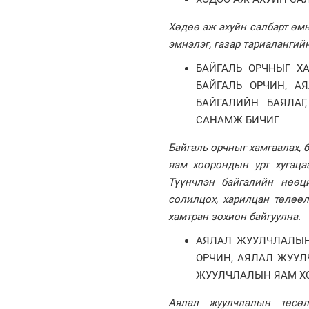
Хөдөө аж ахуйн салбарт өмн
эмнэлэг, газар тариалангий
БАЙГАЛЬ ОРЧНЫГ Х
БАЙГАЛЬ ОРЧИН, А
БАЙГАЛИЙН БАЯЛА
САНАМЖ БИЧИГ
Байгаль орчныг хамгаалах, 
яам хоорондын урт хугац
Түүнчлэн байгалийн нөөц
солилцох, харилцан төлөөл
хамтран зохион байгуулна.
АЯЛАЛ ЖУУЛЧЛАЛЫН
ОРЧИН, АЯЛАЛ ЖУУЛ
ЖУУЛЧЛАЛЫН ЯАМ Х
Аялал жуулчлалын төсөл,