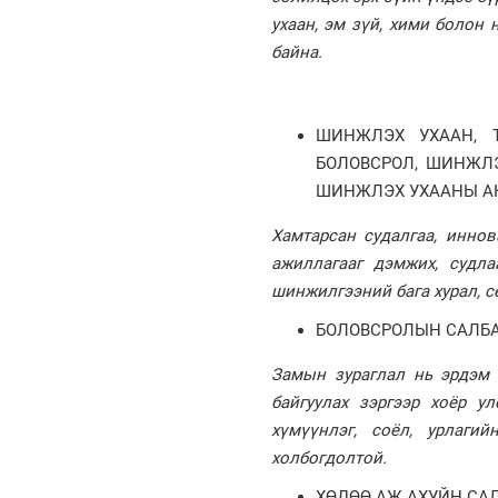
ухаан, эм зүй, хими болон
байна.
ШИНЖЛЭХ УХААН, 
БОЛОВСРОЛ, ШИНЖЛ
ШИНЖЛЭХ УХААНЫ А
Хамтарсан судалгаа, инно
ажиллагааг дэмжих, судла
шинжилгээний бага хурал, с
БОЛОВСРОЛЫН САЛБА
Замын зураглал нь эрдэм 
байгуулах зэргээр хоёр у
хүмүүнлэг, соёл, урлаги
холбогдолтой.
ХӨДӨӨ АЖ АХУЙН СА