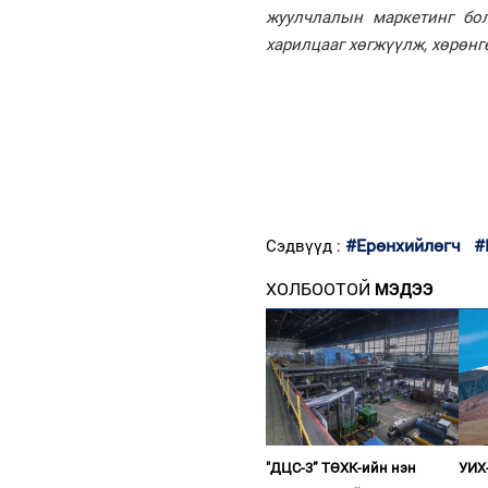
жуулчлалын маркетинг бо
харилцааг хөгжүүлж, хөрөн
#Ерөнхийлөгч
#
Сэдвүүд :
ХОЛБООТОЙ
МЭДЭЭ
"ДЦС-3” ТӨХК-ийн нэн
УИХ-