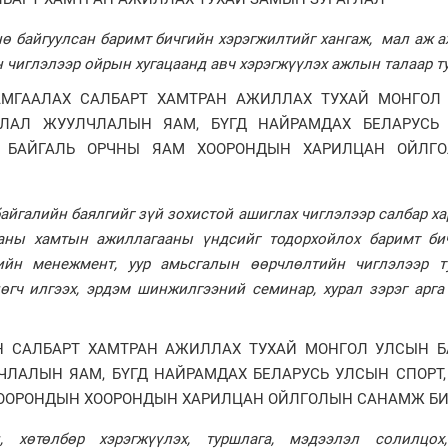
ө байгуулсан баримт бичгийн хэрэгжилтийг хангаж, мал аж а
н чиглэлээр ойрын хугацаанд авч хэрэгжүүлэх ажлын талаар т
АМГААЛАХ САЛБАРТ ХАМТРАН АЖИЛЛАХ ТУХАЙ МОНГОЛ
ЯЛАЛ ЖУУЛЧЛАЛЫН ЯАМ, БҮГД НАЙРАМДАХ БЕЛАРУСЬ
Г, БАЙГАЛЬ ОРЧНЫ ЯАМ ХООРОНДЫН ХАРИЛЦАН ОЙЛГ
байгалийн баялгийг зүй зохистой ашиглах чиглэлээр салбар х
ааны хамтын ажиллагааны үндсийг тодорхойлох баримт би
ийн менежмент, уур амьсгалын өөрчлөлтийн чиглэлээр т
өгч илгээх, эрдэм шинжилгээний семинар, хурал зэрэг арга
 САЛБАРТ ХАМТРАН АЖИЛЛАХ ТУХАЙ МОНГОЛ УЛСЫН Б
ЧЛАЛЫН ЯАМ, БҮГД НАЙРАМДАХ БЕЛАРУСЬ УЛСЫН СПОРТ,
ООРОНДЫН ХООРОНДЫН ХАРИЛЦАН ОЙЛГОЛЫН САНАМЖ Б
 хөтөлбөр хэрэгжүүлэх, туршлага, мэдээлэл солилцох