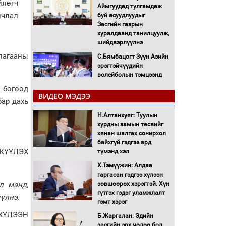
йлөгч
Аймгуудад тулгамдаж
лчлал
буй асуудлуудыг
Засгийн газрын
хуралдаанд танилцуулж,
шийдвэрлүүлнэ
лагааны
С.Бямбацогт Зүүн Азийн
эрэгтэйчүүдийн
волейболын тэмцээнд
оролцож байгаа баг
 бөгөөд
тамирчдад амжилт
ВИДЕО МЭДЭЭ
бар дахь
хүслээ
Н.Алтанхуяг: Туулын
Автобензин, дизель
хурдны замын төсвийг
түлшний онцгой албан
хянан шалгах сонирхол
татварыг тэглэлээ
байхгүй гэдгээ ард
ГЖҮҮЛЭХ
түмэнд хэл
Санхүүгийн хэмнэлтийн
Х.Тэмүүжин: Алдаа
горимд эрүүл мэндийн
гаргасан гэдгээ хүлээн
салбар хамаарахгүй
л мэнд,
зөвшөөрөх хэрэгтэй. Хүн
гүтгэх гэдэг уламжлалт
үүлнэ.
Нөөцийн махны
гэмт хэрэг
худалдаа, борлуулалтыг
ХҮЛЭЭН
Б.Жаргалан: Эдийн
нээлттэй ил тод болгоно
засгийн эрх чөлөө бол