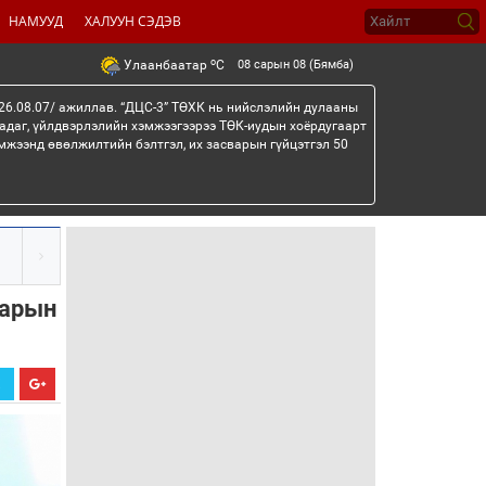
НАМУУД
ХАЛУУН СЭДЭВ
o
08 сарын 08 (Бямба)
Улаанбаатар
C
26.08.07/ ажиллав. “ДЦС-3” ТӨХК нь нийслэлийн дулааны
гадаг, үйлдвэрлэлийн хэмжээгээрээ ТӨК-иудын хоёрдугаарт
мжээнд өвөлжилтийн бэлтгэл, их засварын гүйцэтгэл 50
гарын
Х