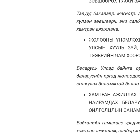
ЗӨВШӨӨРӨХ ТУХАЙ З
Талууд бакалавр, магистр,
хүлээн зөвшөөрч, энэ салб
хамтран ажиллана.
ЖОЛООНЫ ҮНЭМЛЭХИ
УЛСЫН ХУУЛЬ ЗҮЙ,
ТЭЭВРИЙН ЯАМ ХОО
Беларусь Улсад байнга о
беларусийн иргэд жолоодох
солиулах боломжтой болно
ХАМТРАН АЖИЛЛАХ 
НАЙРАМДАХ БЕЛАР
ОЙЛГОЛЦЛЫН САНАМ
Байгалийн гамшгаас урьдчи
хамтран ажиллаж, салбар х