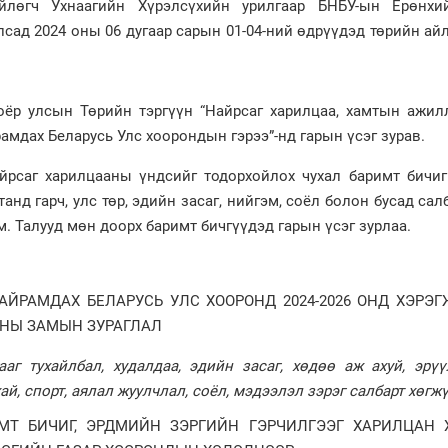
лөгч Ухнаагийн Хүрэлсүхийн урилгаар БНБУ-ын Ерөнхи
лсад 2024 оны 06 дугаар сарын 01-04-ний өдрүүдэд төрийн ай
оёр улсын Төрийн тэргүүн “Найрсаг харилцаа, хамтын ажил
рамдах Беларусь Улс хоорондын гэрээ”-нд гарын үсэг зурав.
йрсаг харилцааны үндсийг тодорхойлох чухал баримт бичиг
нд гарч, улс төр, эдийн засаг, нийгэм, соёл болон бусад сал
. Талууд мөн доорх баримт бичгүүдэд гарын үсэг зурлаа.
НАЙРАМДАХ БЕЛАРУСЬ УЛС ХООРОНД 2024-2026 ОНД ХЭРЭ
НЫ ЗАМЫН ЗУРАГЛАЛ
аг тухайлбал, худалдаа, эдийн засаг, хөдөө аж ахуй, эрүү
хай, спорт, аялал жуулчлал, соёл, мэдээлэл зэрэг салбарт хөгж
МТ БИЧИГ, ЭРДМИЙН ЗЭРГИЙН ГЭРЧИЛГЭЭГ ХАРИЛЦАН 