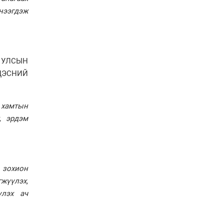
 нээгдэж
Ерөнхий сайд Н.Учрал
олимпиадын хүрээнд
гарсан зардлыг
шийдвэрлэж өгөхөөр
болов
 УЛСЫН
Энэ намар 1-6 дугаар
ДЭСНИЙ
ангийн хүүхдүүдэд
сургуулийн автобус
үйлчилнэ
Аймгуудад баригдаж
 хамтын
буй ДЦС-ын төслийг
, эрдэм
үргэлжүүлэх чиглэл
өглөө
Улсын хэмжээнд АИ-92
автобензиний 17
хоногийн нөөцтэй байна
 зохион
жүүлэх,
үлэх ач
Н.Номтойбаяр: Эрт
сэрэмжлүүлэх
тогтолцоо, шинэ