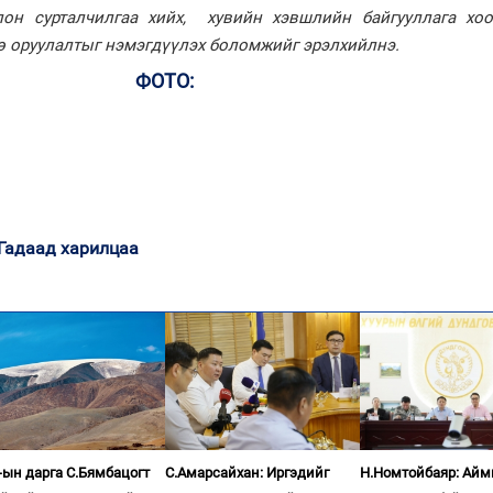
лон сурталчилгаа хийх, хувийн хэвшлийн байгууллага хо
гө оруулалтыг нэмэгдүүлэх боломжийг эрэлхийлнэ.
ФОТО:
Гадаад харилцаа
ын дарга С.Бямбацогт
С.Амарсайхан: Иргэдийг
Н.Номтойбаяр: Айм