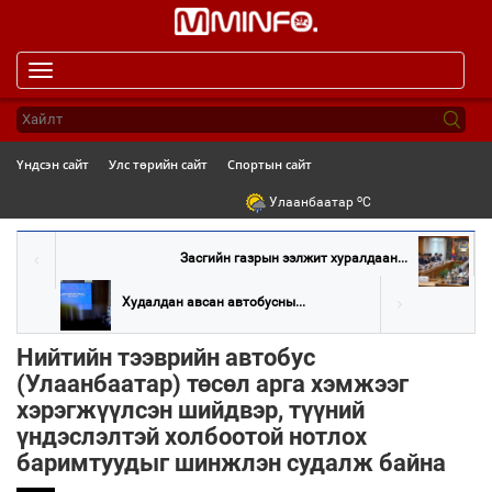
Toggle
navigation
Үндсэн сайт
Улс төрийн сайт
Спортын сайт
o
Улаанбаатар
C
Засгийн газрын ээлжит хуралдаан...
Худалдан авсан автобусны...
Нийтийн тээврийн автобус
(Улаанбаатар) төсөл арга хэмжээг
хэрэгжүүлсэн шийдвэр, түүний
үндэслэлтэй холбоотой нотлох
баримтуудыг шинжлэн судалж байна