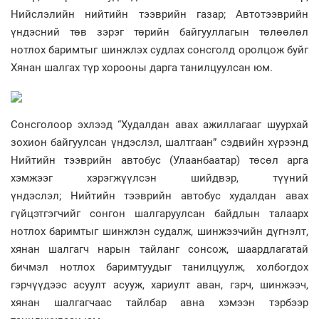
Нийслэлийн нийтийн тээврийн газар; Автотээврийн
үндэсний төв зэрэг төрийн байгууллагын төлөөлөл
нотлох баримтыг шинжлэх судлах сонсголд оролцож буйг
Хянан шалгах түр хорооны дарга танилцуулсан юм.
Сонсголоор эхлээд “Худалдан авах ажиллагааг шуурхай
зохион байгуулсан үндэслэл, шалтгаан” сэдвийн хүрээнд
Нийтийн тээврийн автобус (Улаанбаатар) төсөл арга
хэмжээг хэрэгжүүлсэн шийдвэр, түүний
үндэслэл; Нийтийн тээврийн автобус худалдан авах
гүйцэтгэгчийг сонгон шалгаруулсан байдлын талаарх
нотлох баримтыг шинжлэн судалж, шинжээчийн дүгнэлт,
хянан шалгагч нарын тайланг сонсож, шаардлагатай
бичмэл нотлох баримтуудыг танилцуулж, холбогдох
гэрчүүдээс асуулт асууж, хариулт аван, гэрч, шинжээч,
хянан шалгагчаас тайлбар авна хэмээн тэрбээр