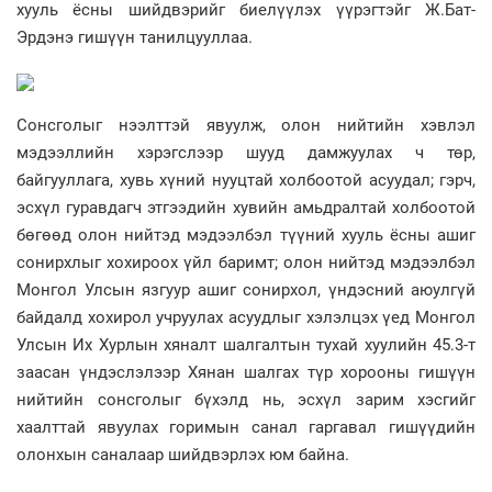
хууль ёсны шийдвэрийг биелүүлэх үүрэгтэйг Ж.Бат-
Эрдэнэ гишүүн танилцууллаа.
Сонсголыг нээлттэй явуулж, олон нийтийн хэвлэл
мэдээллийн хэрэгслээр шууд дамжуулах ч төр,
байгууллага, хувь хүний нууцтай холбоотой асуудал; гэрч,
эсхүл гуравдагч этгээдийн хувийн амьдралтай холбоотой
бөгөөд олон нийтэд мэдээлбэл түүний хууль ёсны ашиг
сонирхлыг хохироох үйл баримт; олон нийтэд мэдээлбэл
Монгол Улсын язгуур ашиг сонирхол, үндэсний аюулгүй
байдалд хохирол учруулах асуудлыг хэлэлцэх үед Монгол
Улсын Их Хурлын хяналт шалгалтын тухай хуулийн 45.3-т
заасан үндэслэлээр Хянан шалгах түр хорооны гишүүн
нийтийн сонсголыг бүхэлд нь, эсхүл зарим хэсгийг
хаалттай явуулах горимын санал гаргавал гишүүдийн
олонхын саналаар шийдвэрлэх юм байна.