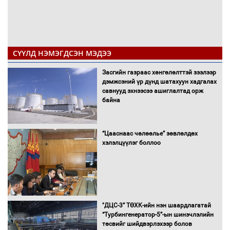
СҮҮЛД НЭМЭГДСЭН МЭДЭЭ
Засгийн газраас хөнгөлөлттэй зээлээр
дэмжсэний үр дүнд шатахуун хадгалах
савнууд эхнээсээ ашиглалтад орж
байна
“Цааснаас чөлөөлье” зөвлөлдөх
хэлэлцүүлэг боллоо
"ДЦС-3” ТӨХК-ийн нэн шаардлагатай
“Турбингенератор-5”-ын шинэчлэлийн
төсвийг шийдвэрлэхээр болов