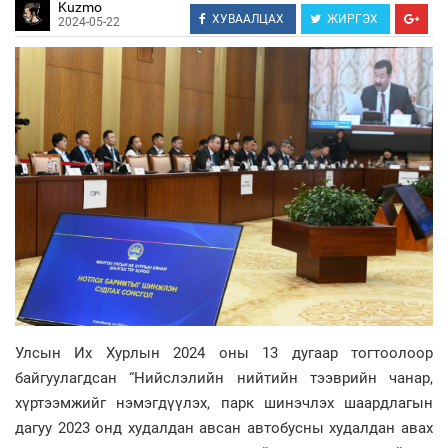
Kuzmo
ХУВААЛЦАХ
ЖИРГЭХ
2024-05-22
Улсын Их Хурлын 2024 оны 13 дугаар тогтоолоор
байгуулагдсан “Нийслэлийн нийтийн тээврийн чанар,
хүртээмжийг нэмэгдүүлэх, парк шинэчлэх шаардлагын
дагуу 2023 онд худалдан авсан автобусны худалдан авах