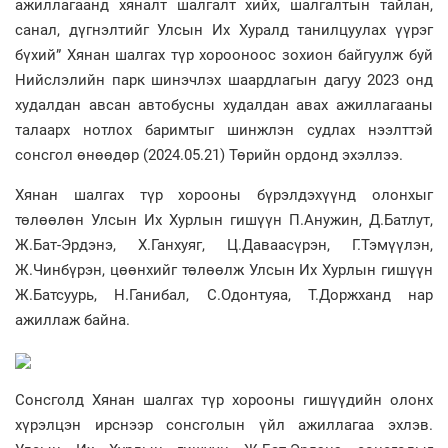
ажиллагаанд хяналт шалгалт хийх, шалгалтын тайлан,
санал, дүгнэлтийг Улсын Их Хуралд танилцуулах үүрэг
бүхий” Хянан шалгах түр хорооноос зохион байгуулж буй
Нийслэлийн парк шинэчлэх шаардлагын дагуу 2023 онд
худалдан авсан автобусны худалдан авах ажиллагааны
талаарх нотлох баримтыг шинжлэн судлах нээлттэй
сонсгол өнөөдөр (2024.05.21) Төрийн ордонд эхэллээ.
Хянан шалгах түр хорооны бүрэлдэхүүнд олонхыг
төлөөлөн Улсын Их Хурлын гишүүн П.Анужин, Д.Батлут,
Ж.Бат-Эрдэнэ, Х.Ганхуяг, Ц.Даваасүрэн, Г.Тэмүүлэн,
Ж.Чинбүрэн, цөөнхийг төлөөлж Улсын Их Хурлын гишүүн
Ж.Батсуурь, Н.Ганибал, С.Одонтуяа, Т.Доржханд нар
ажиллаж байна.
Сонсголд Хянан шалгах түр хорооны гишүүдийн олонх
хүрэлцэн ирснээр сонсголын үйл ажиллагаа эхлэв.