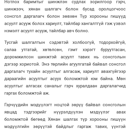
Нотлох баримтыг шинжлэн судлах зорилгоор гэрч,
шинжээч, хянан шалгагч болон бусад оролцогчоос
сонсгол даргалагч болон зөвхөн Түр хорооны гишүүд
асуулт асууж болох хариулт, тайлбар хангалтгүй гэж үзвэл
нэмэлт асуулт асууж, тайлбар авч болно.
Тусгай шалгалтын сэдэвтэй холбоогүй, тодорхойгүй,
салаа утгатай, хөтөлсөн, гэмт хэрэгт буруутгасан,
доромжилсон шинжтэй асуулт тавих нь сонсголын
дэгээр хориотой. Энэ төрлийн агуулгатай байвал сонсгол
даргалагч тухайн асуултыг алгасаж, хариулт авахгүйгээр
дараагийн асуултыг асуух боломжтой юм байна. Мөн
асуултыг алгасах саналыг гэрч хуралдаан даргалагчид
гаргах боломжтой аж.
Гэрчүүдийн мэдүүлэгт ноцтой зөрүү байвал сонсголын
явцад тэдгээрийг нүүрэлдүүлэн мэдүүлэг авах
боломжтой бөгөөд Хянан шалгах түр хорооны гишүүн
мэдүүлгийн зөрүүтэй байдлыг гаргаж тавих, үүнтэй