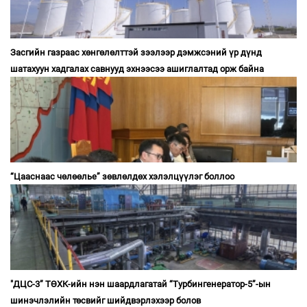
Засгийн газраас хөнгөлөлттэй зээлээр дэмжсэний үр дүнд
шатахуун хадгалах савнууд эхнээсээ ашиглалтад орж байна
“Цааснаас чөлөөлье” зөвлөлдөх хэлэлцүүлэг боллоо
"ДЦС-3” ТӨХК-ийн нэн шаардлагатай “Турбингенератор-5”-ын
шинэчлэлийн төсвийг шийдвэрлэхээр болов