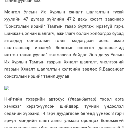
танилцуулсан юм.
Монгол Улсын Их Хурлын хяналт шалгалтын тухай
хуулийн 47 дугаар зүйлийн 47.2 дахь хэсэгт зааснаар
“Сонсголын ирцийг Тамгын газар бүртгэж, ирээгүй гэрч,
шинжээч, хянан шалгагч, ажиглагч болон холбогдох бусад
этгээдэд сонсголын товыг мэдэгдсэн эсэх, ямар
шалтгаанаар ирээгүй болохыг сонсгол даргалагчид
илтгэн танилцуулна” гэж заасан байдаг. Энэ дагуу Улсын
Их Хурлын Тамгын газрын Хяналт шалгалт, үнэлгээний
газрын Хяналт шалгалтын хэлтсийн зөвлөх Я.Баасанбат
сонсголын ирцийг танилцуулав.
Нийтийн тээврийн автобус (Улаанбаатар) төсөл арга
хэмжээг хэрэгжүүлсэн шийдвэр, түүний үндэслэл
сэдвийн хүрээнд 14 гэрч дуудагдсан бөгөөд үүнээс 3 гэрч
эрүүл мэндийн шалтгааны улмаас оролцох боломжгүй
гэдгээ мэдэгдсэн бол оролцохоо илэрхийлсэн ч ирээгүй 4