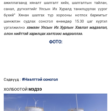
ажиллагаанд хяналт шалгалт хийх, шалгалтын тайлан,
санал, дүгнэлтийг Улсын Их Хуралд танилцуулах үүрэг
бүхий” Хянан шалгах түр хорооны нотлох баримтыг
шинжлэн судлах сонсгол өнөөдөр 15.30 цаг хүртэл
үргэлжилнэ
хэмээн Улсын Их Хурлын Хэвлэл мэдээлэл,
олон нийттэй харилцах хэлтсээс мэдээллээ.
ФОТО:
#Нээлттэй сонсгол
Сэдвүүд :
ХОЛБООТОЙ
МЭДЭЭ