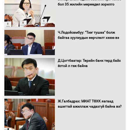
бол 35 жилийн мөрөөдөл зорилго
оролцож байгаа баг тамирчдад
амжилт хүслээ
Ч.Лодойсамбуу: "Тээг тушаа" болж
байгаа хуулиудын өөрчлөлт хэзээ вэ
Автобензин, дизель түлшний онцгой
албан татварыг тэглэлээ
Д.Цогтбаатар: Төрийн банк төрд байх
ёстой л гэж байна
Санхүүгийн хэмнэлтийн горимд эрүүл
мэндийн салбар хамаарахгүй
Ж.Галбадрах: МИАТ ТӨХК яагаад
ашигтай ажиллаж чадахгүй байна вэ?
Нөөцийн махны худалдаа,
борлуулалтыг нээлттэй ил тод
болгоно