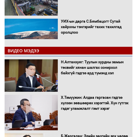
УИХ-ын дарга С.Бямбацогт Сутай
хайрхны тэнгэрийг тахих тахилгад
оролцлоо
ВИДЕО МЭДЭЭ
С.Амарсайхан: Иргэдийг хохироосон
Н.Алтанхуяг: Туулын хурдны замын
ААН-ийн нуугтмал хөрөнгийг
төсвийг хянан шалгах сонирхол
битүүмжлэнэ
байхгүй гэдгээ ард түмэнд хэл
Х.Тэмүүжин: Алдаа гаргасан гэдгээ
Н.Номтойбаяр: Аймгуудад тулгамдаж
хүлээн зөвшөөрөх хэрэгтэй. Хүн гүтгэх
буй асуудлуудыг Засгийн газрын
гэдэг уламжлалт гэмт хэрэг
хуралдаанд танилцуулж,
шийдвэрлүүлнэ
С.Бямбацогт Зүүн Азийн
Б.Жаргалан: Эдийн засгийн эрх чөлөө
эрэгтэйчүүдийн волейболын тэмцээнд