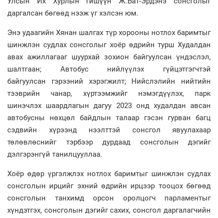
Улсын Их Хурлын гишүүн Ж.Бат-Эрдэнэ сонсголыг
даргалсан бөгөөд нээж үг хэлсэн юм.
Энэ удаагийн Хянан шалгах түр хорооны нотлох баримтыг
шинжлэн судлах сонсголыг хоёр өдрийн турш Худалдан
авах ажиллагааг шуурхай зохион байгуулсан үндэслэл,
шалтгаан; Автобус нийлүүлэх гүйцэтгэгчтэй
байгуулсан гэрээний хэрэгжилт; Нийслэлийн нийтийн
тээврийн чанар, хүртээмжийг нэмэгдүүлэх, парк
шинэчлэх шаардлагын дагуу 2023 онд худалдан авсан
автобусны нөхцөл байдлын талаар гэсэн гурван багц
сэдвийн хүрээнд нээлттэй сонсгол явуулахаар
төлөвлөснийг тэрбээр дурдаад сонсголын дэгийг
дэлгэрэнгүй танилцууллаа.
Хоёр өдөр үргэлжлэх нотлох баримтыг шинжлэн судлах
сонсголын ирцийг эхний өдрийн ирцээр тооцох бөгөөд
сонсголын танхимд орсон оролцогч парламентыг
хүндэтгэх, сонсголын дэгийг сахих, сонсгол даргалагчийн