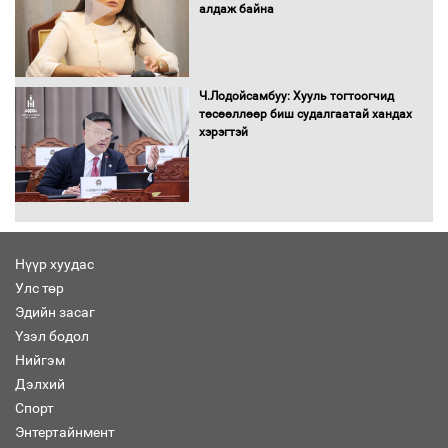
алдаж байна
Засгийн газрын ээлжит хуралдаан
болж байна
Ч.Лодойсамбуу: Хууль тогтоогчид
төсөөллөөр биш судалгаатай хандах
хэрэгтэй
Автомашинд улсын дугаарын тэгш,
сондгойгоор шатахуун олгоно
Нүүр хуудас
Улс төр
Бага орлоготой иргэдийн орлогод
Эдийн засаг
татвар ногдуулахгүй байх эрх зүйн
Үзэл бодол
орчныг бүрдүүллээ
Нийгэм
Дэлхий
Спорт
Энтертайнмент