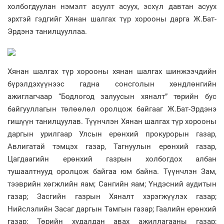
холбогдуулан нэмэлт асуулт асуух, эсхүл давтан асуух
эрхтэй гэдгийг Хянан шалгах түр хорооны дарга Ж.Бат-
Эрдэнэ танилцууллаа.
Хянан шалгах түр хорооны хянан шалгах шинжээчдийн
бүрэлдэхүүнээс гадна сонсголын хөндлөнгийн
ажиглагчаар “Бодлогод залуусын хяналт” төрийн бус
байгууллагын төлөөлөл оролцож байгааг Ж.Бат-Эрдэнэ
гишүүн танилцуулав. Түүнчлэн Хянан шалгах түр хорооны
даргын урилгаар Улсын ерөнхий прокурорын газар,
Авлигатай тэмцэх газар, Тагнуулын ерөнхий газар,
Цагдаагийн ерөнхий газрын холбогдох албан
тушаалтнууд оролцож байгаа юм байна. Түүнчлэн Зам,
тээврийн хөгжлийн яам; Сангийн яам; Үндэсний аудитын
газар; Засгийн газрын Хяналт хэрэгжүүлэх газар;
Нийслэлийн Засаг даргын Тамгын газар; Гаалийн ерөнхий
газар; Төрийн худалдан авах ажиллагааны газар;