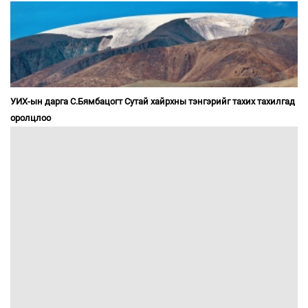
УИХ-ын дарга С.Бямбацогт Сутай хайрхны тэнгэрийг тахих тахилгад
оролцлоо