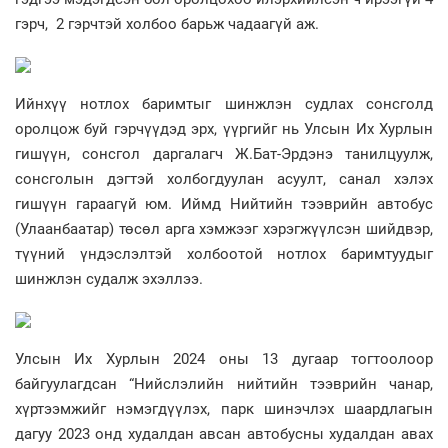
гэрч, 2 гэрчтэй холбоо барьж чадаагүй аж.
Ийнхүү нотлох баримтыг шинжлэн судлах сонсголд
оролцож буй гэрчүүдэд эрх, үүргийг нь Улсын Их Хурлын
гишүүн, сонсгол даргалагч Ж.Бат-Эрдэнэ танилцуулж,
сонсголын дэгтэй холбогдуулан асуулт, санал хэлэх
гишүүн гараагүй юм. Иймд Нийтийн тээврийн автобус
(Улаанбаатар) төсөл арга хэмжээг хэрэгжүүлсэн шийдвэр,
түүний үндэслэлтэй холбоотой нотлох баримтуудыг
шинжлэн судалж эхэллээ.
Улсын Их Хурлын 2024 оны 13 дугаар тогтоолоор
байгуулагдсан “Нийслэлийн нийтийн тээврийн чанар,
хүртээмжийг нэмэгдүүлэх, парк шинэчлэх шаардлагын
дагуу 2023 онд худалдан авсан автобусны худалдан авах