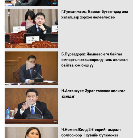
Г.Лувсанжамц: Баялаг бүтээгчдэд энэ
Монгол Улс “COP17”-д “Тал хээрийн
хэлэлцээр хэрхэн нөлөөлөх вэ
төлөвлөгөө”-гөө танилцуулна
16 төрлийн эмийг нэг эх үүсвэрээс
худалдан авах журмыг баталлаа
Б.Пүрэвдорж: Яамнаас өгч байгаа
импортын зөвшөөрөлд чинь авлигал
байгаа юм биш үү
Бүх шатанд хэмнэлтийн горимд
шилжиж, найр наадам, зөвлөгөөн,
Н.Алтанхуяг: Зураг төслөөс авлигал
гадаад томилолтыг хориглолоо
эхэлдэг
Сайд нар төсвөө хэрхэн зарцуулах вэ?
Ч.Номин:Жилд 2-3 өдрийг амралт
болгосноор 1 хувийн бүтээмжээ