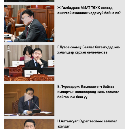
Ж.Галбадрах: МИАТ ТӨХК яагаад
ашигтай ажиллаж чадахгүй байна вэ?
Автобензин, дизель түлшний онцгой
албан татварыг тэглэлээ
Г.Лувсанжамц: Баялаг бүтээгчдэд энэ
Санхүүгийн хэмнэлтийн горимд эрүүл
хэлэлцээр хэрхэн нөлөөлөх вэ
мэндийн салбар хамаарахгүй
Нөөцийн махны худалдаа,
Б.Пүрэвдорж: Яамнаас өгч байгаа
борлуулалтыг нээлттэй ил тод
импортын зөвшөөрөлд чинь авлигал
болгоно
байгаа юм биш үү
Монгол Улс “COP17”-д “Тал хээрийн
Н.Алтанхуяг: Зураг төслөөс авлигал
төлөвлөгөө”-гөө танилцуулна
эхэлдэг