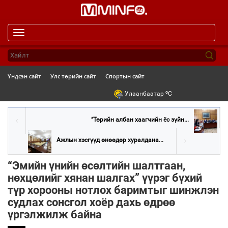
Toggle
navigation
Үндсэн сайт
Улс төрийн сайт
Спортын сайт
o
Улаанбаатар
C
“Төрийн албан хаагчийн ёс зүйн...
Ажлын хэсгүүд өнөөдөр хуралдана...
“Эмийн үнийн өсөлтийн шалтгаан,
нөхцөлийг хянан шалгах” үүрэг бүхий
түр хорооны нотлох баримтыг шинжлэн
судлах сонсгол хоёр дахь өдрөө
үргэлжилж байна