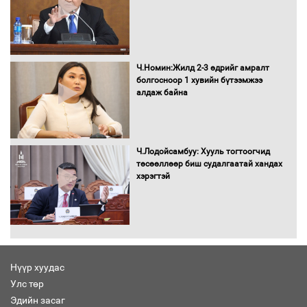
16 төрлийн эмийг нэг эх үүсвэрээс
Ч.Номин:Жилд 2-3 өдрийг амралт
худалдан авах журмыг баталлаа
болгосноор 1 хувийн бүтээмжээ
алдаж байна
Бүх шатанд хэмнэлтийн горимд
Ч.Лодойсамбуу: Хууль тогтоогчид
шилжиж, найр наадам, зөвлөгөөн,
төсөөллөөр биш судалгаатай хандах
гадаад томилолтыг хориглолоо
хэрэгтэй
Сайд нар төсвөө хэрхэн зарцуулах вэ?
Нүүр хуудас
Улс төр
Эдийн засаг
Засгийн газрын ээлжит хуралдаан