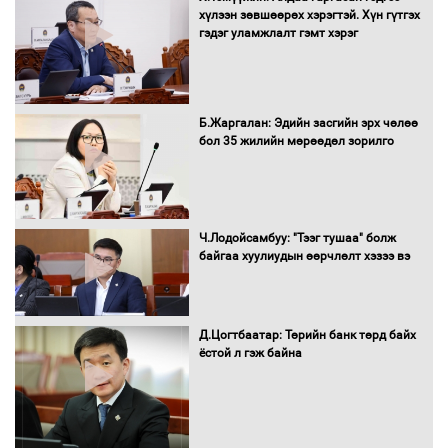
УИХ-ын дарга С.Бямбацогт Сутай
хүлээн зөвшөөрөх хэрэгтэй. Хүн гүтгэх
хайрхны тэнгэрийг тахих тахилгад
гэдэг уламжлалт гэмт хэрэг
оролцлоо
Б.Жаргалан: Эдийн засгийн эрх чөлөө
С.Амарсайхан: Иргэдийг хохироосон
бол 35 жилийн мөрөөдөл зорилго
ААН-ийн нуугтмал хөрөнгийг
битүүмжлэнэ
Ч.Лодойсамбуу: "Тээг тушаа" болж
Н.Номтойбаяр: Аймгуудад тулгамдаж
байгаа хуулиудын өөрчлөлт хэзээ вэ
буй асуудлуудыг Засгийн газрын
хуралдаанд танилцуулж,
шийдвэрлүүлнэ
Д.Цогтбаатар: Төрийн банк төрд байх
ёстой л гэж байна
С.Бямбацогт Зүүн Азийн
эрэгтэйчүүдийн волейболын тэмцээнд
оролцож байгаа баг тамирчдад
амжилт хүслээ