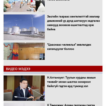
Засгийн газраас хөнгөлөлттэй зээлээр
дэмжсэний үр дүнд шатахуун хадгалах
савнууд эхнээсээ ашиглалтад орж
байна
“Цааснаас чөлөөлье” зөвлөлдөх
хэлэлцүүлэг боллоо
ВИДЕО МЭДЭЭ
Н.Алтанхуяг: Туулын хурдны замын
"ДЦС-3” ТӨХК-ийн нэн шаардлагатай
төсвийг хянан шалгах сонирхол
“Турбингенератор-5”-ын шинэчлэлийн
байхгүй гэдгээ ард түмэнд хэл
төсвийг шийдвэрлэхээр болов
Х.Тэмүүжин: Алдаа гаргасан гэдгээ