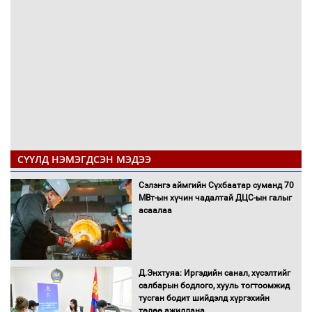
СҮҮЛД НЭМЭГДСЭН МЭДЭЭ
Сэлэнгэ аймгийн Сүхбаатар суманд 70
МВт-ын хүчин чадалтай ДЦС-ын галыг
асаалаа
Д.Энхтуяа: Иргэдийн санал, хүсэлтийг
салбарын бодлого, хууль тогтоомжид
тусган бодит шийдэлд хүргэхийн
төлөө ажиллана