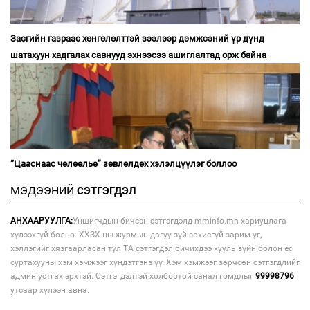
Засгийн газраас хөнгөлөлттэй зээлээр дэмжсэний үр дүнд
шатахуун хадгалах савнууд эхнээсээ ашиглалтад орж байна
“Цааснаас чөлөөлье” зөвлөлдөх хэлэлцүүлэг боллоо
МЭДЭЭНИЙ
СЭТГЭГДЭЛ
АНХААРУУЛГА:
Уншигчдын бичсэн сэтгэгдэлд mminfo.mn хариуцлага
хүлээхгүй болно. ХХЗХ-ны журмын дагуу зүй зохисгүй зарим үг,
хэллэгийг хязгаарласан тул ТА сэтгэгдэл бичихдээ хууль зүйн болон ёс
суртахууны хэм хэмжээг хүндэтгэнэ үү. Хэм хэмжээг зөрчсөн сэтгэгдлийг
админ устгах эрхтэй. Сэтгэгдэлтэй холбоотой санал гомдлыг
99998796
утсаар хүлээн авна.