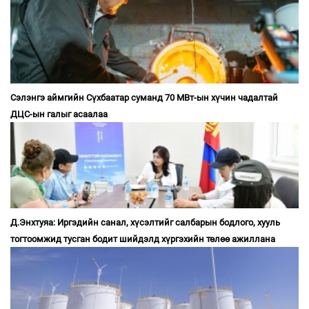
Сэлэнгэ аймгийн Сүхбаатар суманд 70 МВт-ын хүчин чадалтай
ДЦС-ын галыг асаалаа
Д.Энхтуяа: Иргэдийн санал, хүсэлтийг салбарын бодлого, хууль
тогтоомжид тусган бодит шийдэлд хүргэхийн төлөө ажиллана