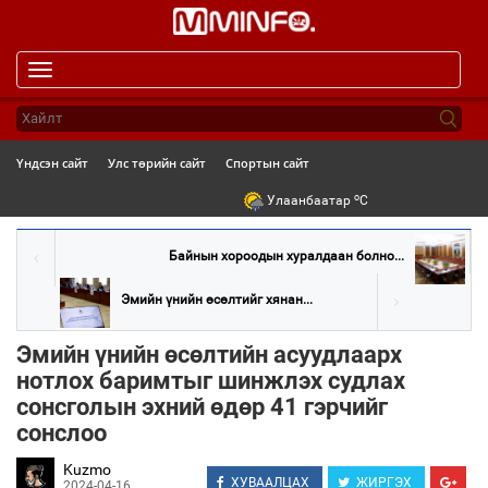
Toggle
navigation
Үндсэн сайт
Улс төрийн сайт
Спортын сайт
o
Улаанбаатар
C
Байнын хороодын хуралдаан болно...
Эмийн үнийн өсөлтийг хянан...
Эмийн үнийн өсөлтийн асуудлаарх
нотлох баримтыг шинжлэх судлах
сонсголын эхний өдөр 41 гэрчийг
сонслоо
Kuzmo
ХУВААЛЦАХ
ЖИРГЭХ
2024-04-16