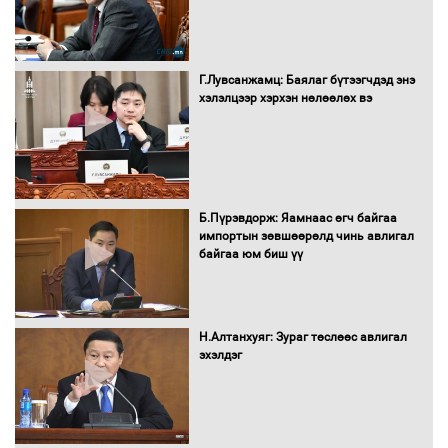
Г.Лувсанжамц: Баялаг бүтээгчдэд энэ
Монгол Улс “COP17”-д “Тал хээрийн
хэлэлцээр хэрхэн нөлөөлөх вэ
төлөвлөгөө”-гөө танилцуулна
16 төрлийн эмийг нэг эх үүсвэрээс
худалдан авах журмыг баталлаа
Б.Пүрэвдорж: Яамнаас өгч байгаа
импортын зөвшөөрөлд чинь авлигал
байгаа юм биш үү
Бүх шатанд хэмнэлтийн горимд
шилжиж, найр наадам, зөвлөгөөн,
Н.Алтанхуяг: Зураг төслөөс авлигал
гадаад томилолтыг хориглолоо
эхэлдэг
Сайд нар төсвөө хэрхэн зарцуулах вэ?