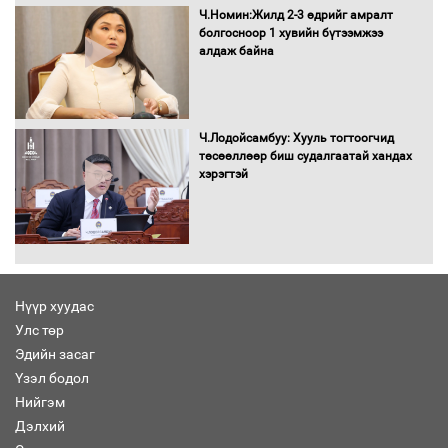
Ч.Номин:Жилд 2-3 өдрийг амралт
болгосноор 1 хувийн бүтээмжээ
алдаж байна
Засгийн газрын ээлжит хуралдаан
болж байна
Ч.Лодойсамбуу: Хууль тогтоогчид
төсөөллөөр биш судалгаатай хандах
хэрэгтэй
Автомашинд улсын дугаарын тэгш,
сондгойгоор шатахуун олгоно
Нүүр хуудас
Улс төр
Бага орлоготой иргэдийн орлогод
Эдийн засаг
татвар ногдуулахгүй байх эрх зүйн
Үзэл бодол
орчныг бүрдүүллээ
Нийгэм
Дэлхий