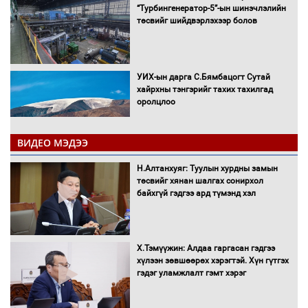
“Турбингенератор-5”-ын шинэчлэлийн
төсвийг шийдвэрлэхээр болов
УИХ-ын дарга С.Бямбацогт Сутай
хайрхны тэнгэрийг тахих тахилгад
оролцлоо
ВИДЕО МЭДЭЭ
С.Амарсайхан: Иргэдийг хохироосон
Н.Алтанхуяг: Туулын хурдны замын
ААН-ийн нуугтмал хөрөнгийг
төсвийг хянан шалгах сонирхол
битүүмжлэнэ
байхгүй гэдгээ ард түмэнд хэл
Х.Тэмүүжин: Алдаа гаргасан гэдгээ
Н.Номтойбаяр: Аймгуудад тулгамдаж
хүлээн зөвшөөрөх хэрэгтэй. Хүн гүтгэх
буй асуудлуудыг Засгийн газрын
гэдэг уламжлалт гэмт хэрэг
хуралдаанд танилцуулж,
шийдвэрлүүлнэ