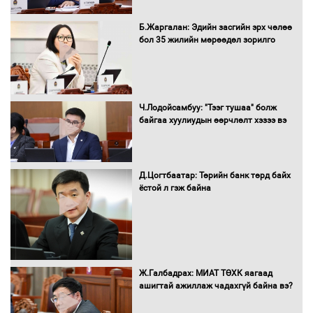
С.Бямбацогт Зүүн Азийн
Б.Жаргалан: Эдийн засгийн эрх чөлөө
эрэгтэйчүүдийн волейболын тэмцээнд
бол 35 жилийн мөрөөдөл зорилго
оролцож байгаа баг тамирчдад
амжилт хүслээ
Ч.Лодойсамбуу: "Тээг тушаа" болж
байгаа хуулиудын өөрчлөлт хэзээ вэ
Автобензин, дизель түлшний онцгой
албан татварыг тэглэлээ
Д.Цогтбаатар: Төрийн банк төрд байх
ёстой л гэж байна
Санхүүгийн хэмнэлтийн горимд эрүүл
мэндийн салбар хамаарахгүй
Ж.Галбадрах: МИАТ ТӨХК яагаад
ашигтай ажиллаж чадахгүй байна вэ?
Нөөцийн махны худалдаа,
борлуулалтыг нээлттэй ил тод
болгоно