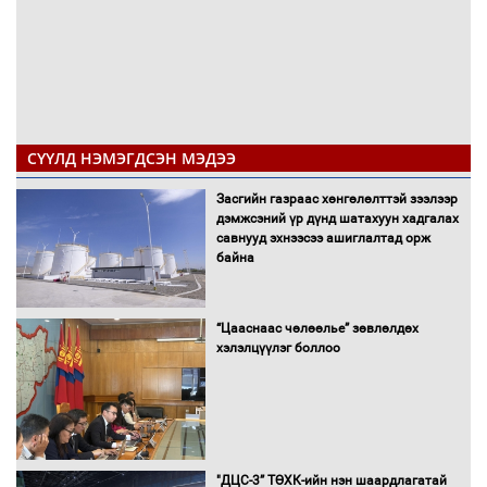
СҮҮЛД НЭМЭГДСЭН МЭДЭЭ
Засгийн газраас хөнгөлөлттэй зээлээр
дэмжсэний үр дүнд шатахуун хадгалах
савнууд эхнээсээ ашиглалтад орж
байна
“Цааснаас чөлөөлье” зөвлөлдөх
хэлэлцүүлэг боллоо
"ДЦС-3” ТӨХК-ийн нэн шаардлагатай