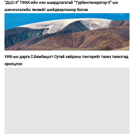
"ДЦС-3” ТӨХК-ийн нэн шаардлагатай “Турбингенератор-5”-ын
шинэчлэлийн төсвийг шийдвэрлэхээр болов
УИХ-ын дарга С.Бямбацогт Сутай хайрхны тэнгэрийг тахих тахилгад
оролцлоо