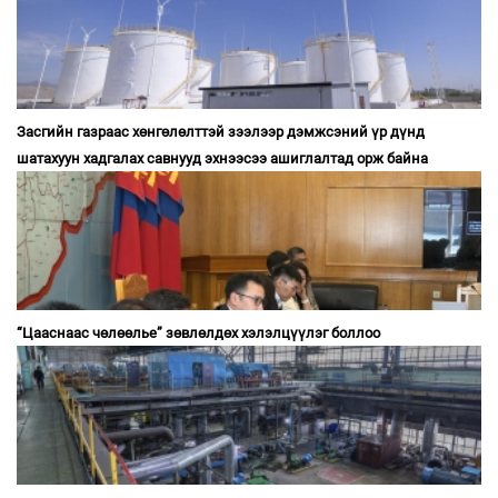
Засгийн газраас хөнгөлөлттэй зээлээр дэмжсэний үр дүнд
шатахуун хадгалах савнууд эхнээсээ ашиглалтад орж байна
“Цааснаас чөлөөлье” зөвлөлдөх хэлэлцүүлэг боллоо