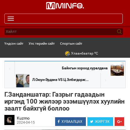
Toggle
navigation
Үндсэн сайт
Улс төрийн сайт
Спортын сайт
o
Улаанбаатар
C
Байнгын хороод хуралдана
Л.Оюун-Эрдэнэ VS Ц.Элбэгдорж:...
Г.Занданшатар: Газрыг гадаадын
иргэнд 100 жилээр эзэмшүүлэх хуулийн
заалт байхгүй боллоо
Kuzmo
ХУВААЛЦАХ
ЖИРГЭХ
2024-04-15