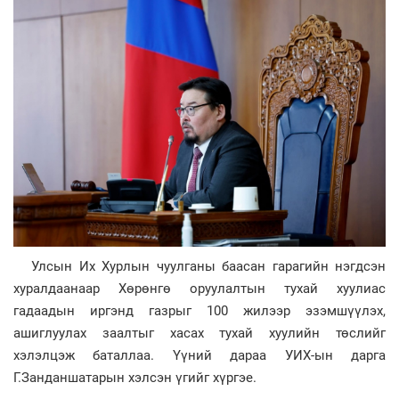
Улсын Их Хурлын чуулганы баасан гарагийн нэгдсэн
хуралдаанаар Хөрөнгө оруулалтын тухай хуулиас
гадаадын иргэнд газрыг 100 жилээр эзэмшүүлэх,
ашиглуулах заалтыг хасах тухай хуулийн төслийг
хэлэлцэж баталлаа. Үүний дараа УИХ-ын дарга
Г.Занданшатарын хэлсэн үгийг хүргэе.