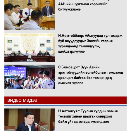
ААН-ийн нуугтмал хөрөнгийг
битүүмжлэнэ
Н.Номтойбаяр: Аймгуудад тулгамдаж
буй асуудлуудыг Засгийн газрын
хуралдаанд танилцуулж,
шийдвэрлүүлнэ
С.Бямбацогт Зүүн Азийн
эрэгтэйчүүдийн волейболын тэмцээнд
оролцож байгаа баг тамирчдад
амжилт хүслээ
ВИДЕО МЭДЭЭ
Автобензин, дизель түлшний онцгой
Н.Алтанхуяг: Туулын хурдны замын
албан татварыг тэглэлээ
төсвийг хянан шалгах сонирхол
байхгүй гэдгээ ард түмэнд хэл