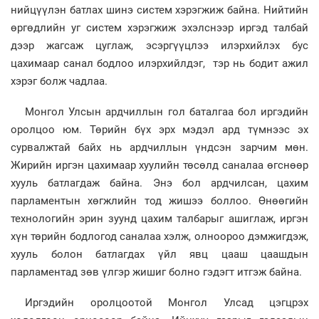
нийцүүлэн батлах шинэ систем хэрэгжиж байна. Нийтийн
өргөдлийн уг систем хэрэгжиж эхэлснээр иргэд талбай
дээр жагсаж цуглаж, эсэргүүцлээ илэрхийлэх бус
цахимаар санал бодлоо илэрхийлдэг, тэр нь бодит ажил
хэрэг болж чадлаа.
Монгол Улсын ардчиллын гол баталгаа бол иргэдийн
оролцоо юм. Төрийн бүх эрх мэдэл ард түмнээс эх
сурвалжтай байх нь ардчиллын үндсэн зарчим мөн.
Жирийн иргэн цахимаар хуулийн төсөлд саналаа өгснөөр
хууль батлагдаж байна. Энэ бол ардчилсан, цахим
парламентын хөгжлийн тод жишээ боллоо. Өнөөгийн
технологийн эрин зуунд цахим талбарыг ашиглаж, иргэн
хүн төрийн бодлогод саналаа хэлж, олноороо дэмжигдэж,
хууль болон батлагдах үйл явц цааш цаашдын
парламентад зөв үлгэр жишиг болно гэдэгт итгэж байна.
Иргэдийн оролцоотой Монгол Улсад цэгцрэх