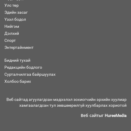
Улс төр
“Хар жагсаалт”-ын асуудлыг цэгцлэх
Эдийн засаг
чиглэлээр Монголбанкны удирдлагад
30 хоногийн хугацаатай үүрэг өглөө
Үзэл бодол
Нийгэм
Дэлхий
Спорт
Ерөнхий сайд Н.Учрал олимпиадын
Энтертайнмент
хүрээнд гарсан зардлыг шийдвэрлэж
өгөхөөр болов
Бидний тухай
Редакцийн бодлого
Сурталчилгаа байршуулах
Энэ намар 1-6 дугаар ангийн
хүүхдүүдэд сургуулийн автобус
Холбоо барих
үйлчилнэ
Веб сайтад агуулагдсан мэдээлэл зохиогчийн эрхийн хуулиар
хамгаалагдсан тул зөвшөөрөлгүй хуулбарлах хориотой
Аймгуудад баригдаж буй ДЦС-ын
төслийг үргэлжүүлэх чиглэл өглөө
Веб сайтыг
HureeMedia