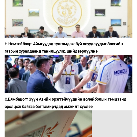
Н.Номтойбаяр: Аймгуудад тулгамдаж буй асуудлуудыг Засгийн
газрын хуралдаанд танилцуулж, шийдвэрлүүлнэ
С.Бямбацогт Зүүн Азийн эрэгтэйчүүдийн волейболын тэмцээнд
оролцож байгаа баг тамирчдад амжилт хүслээ