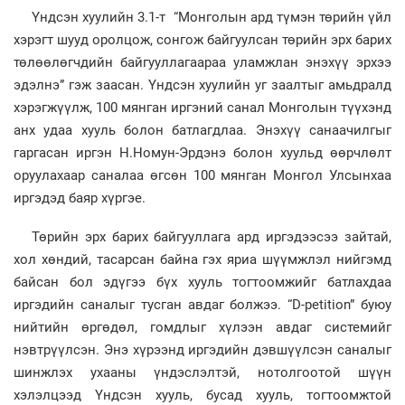
Үндсэн хуулийн 3.1-т “Монголын ард түмэн төрийн үйл
хэрэгт шууд оролцож, сонгож байгуулсан төрийн эрх барих
төлөөлөгчдийн байгууллагаараа уламжлан энэхүү эрхээ
эдэлнэ” гэж заасан. Үндсэн хуулийн уг заалтыг амьдралд
хэрэгжүүлж, 100 мянган иргэний санал Монголын түүхэнд
анх удаа хууль болон батлагдлаа. Энэхүү санаачилгыг
гаргасан иргэн Н.Номун-Эрдэнэ болон хуульд өөрчлөлт
оруулахаар саналаа өгсөн 100 мянган Монгол Улсынхаа
иргэдэд баяр хүргэе.
Төрийн эрх барих байгууллага ард иргэдээсээ зайтай,
хол хөндий, тасарсан байна гэх яриа шүүмжлэл нийгэмд
байсан бол эдүгээ бүх хууль тогтоомжийг батлахдаа
иргэдийн саналыг тусган авдаг болжээ. “D-petition” буюу
нийтийн өргөдөл, гомдлыг хүлээн авдаг системийг
нэвтрүүлсэн. Энэ хүрээнд иргэдийн дэвшүүлсэн саналыг
шинжлэх ухааны үндэслэлтэй, нотолгоотой шүүн
хэлэлцээд Үндсэн хууль, бусад хууль, тогтоомжтой