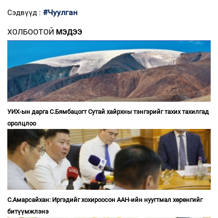
#Чуулган
Сэдвүүд :
ХОЛБООТОЙ
МЭДЭЭ
УИХ-ын дарга С.Бямбацогт Сутай хайрхны тэнгэрийг тахих тахилгад
оролцлоо
С.Амарсайхан: Иргэдийг хохироосон ААН-ийн нуугтмал хөрөнгийг
битүүмжлэнэ