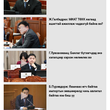
Бүх шатанд хэмнэлтийн горимд
Ж.Галбадрах: МИАТ ТӨХК яагаад
шилжиж, найр наадам, зөвлөгөөн,
ашигтай ажиллаж чадахгүй байна вэ?
гадаад томилолтыг хориглолоо
Сайд нар төсвөө хэрхэн зарцуулах вэ?
Г.Лувсанжамц: Баялаг бүтээгчдэд энэ
хэлэлцээр хэрхэн нөлөөлөх вэ
Засгийн газрын ээлжит хуралдаан
болж байна
Б.Пүрэвдорж: Яамнаас өгч байгаа
импортын зөвшөөрөлд чинь авлигал
байгаа юм биш үү
Автомашинд улсын дугаарын тэгш,