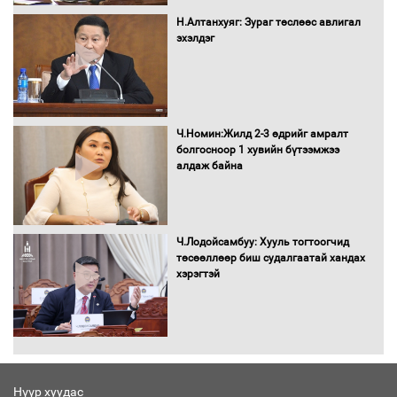
сондгойгоор шатахуун олгоно
Н.Алтанхуяг: Зураг төслөөс авлигал
эхэлдэг
Бага орлоготой иргэдийн орлогод
татвар ногдуулахгүй байх эрх зүйн
орчныг бүрдүүллээ
Ч.Номин:Жилд 2-3 өдрийг амралт
болгосноор 1 хувийн бүтээмжээ
алдаж байна
Хөшөө бүтсэн түүхийг өгүүлэх 7
баримт
Ч.Лодойсамбуу: Хууль тогтоогчид
төсөөллөөр биш судалгаатай хандах
хэрэгтэй
Хөвсгөл нуурын лусыг тахих төрийн
тахилгын ёслол боллоо
Нүүр хуудас