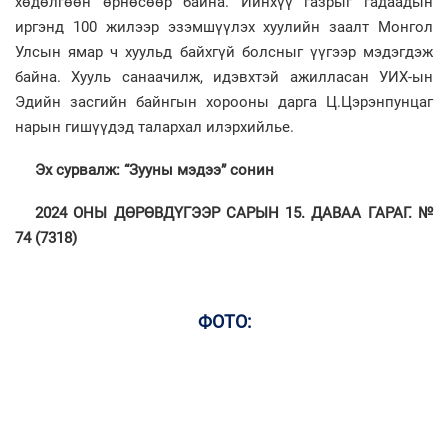
хөдөлгөөн өрнөсөөр байна. Ийнхүү газрыг гадаадын
иргэнд 100 жилээр эзэмшүүлэх хуулийн заалт Монгол
Улсын ямар ч хуульд байхгүй болсныг үүгээр мэдэгдэж
байна. Хууль санаачилж, идэвхтэй ажилласан УИХ-ын
Эдийн засгийн байнгын хорооны дарга Ц.Цэрэнпунцаг
нарын гишүүдэд талархал илэрхийлье.
Эх сурвалж: “Зууны мэдээ” сонин
2024 ОНЫ ДӨРӨВДҮГЭЭР САРЫН 15. ДАВАА ГАРАГ. №
74 (7318)
ФОТО: