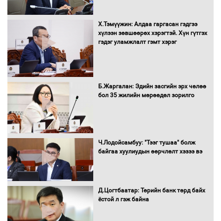
Х.Тэмүүжин: Алдаа гаргасан гэдгээ
Санхүүгийн хэмнэлтийн горимд эрүүл
хүлээн зөвшөөрөх хэрэгтэй. Хүн гүтгэх
мэндийн салбар хамаарахгүй
гэдэг уламжлалт гэмт хэрэг
Нөөцийн махны худалдаа,
Б.Жаргалан: Эдийн засгийн эрх чөлөө
борлуулалтыг нээлттэй ил тод
бол 35 жилийн мөрөөдөл зорилго
болгоно
Монгол Улс “COP17”-д “Тал хээрийн
Ч.Лодойсамбуу: "Тээг тушаа" болж
төлөвлөгөө”-гөө танилцуулна
байгаа хуулиудын өөрчлөлт хэзээ вэ
Д.Цогтбаатар: Төрийн банк төрд байх
ёстой л гэж байна
16 төрлийн эмийг нэг эх үүсвэрээс
худалдан авах журмыг баталлаа