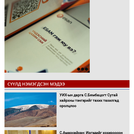
СҮҮЛД НЭМЭГДСЭН МЭДЭЭ
УИХ-ын дарга С.Бямбацогт Сутай
хайрхны тэнгэрийг тахих тахилгад
оролцлоо
С.Амарсайхан: Иргэдийг хохироосон