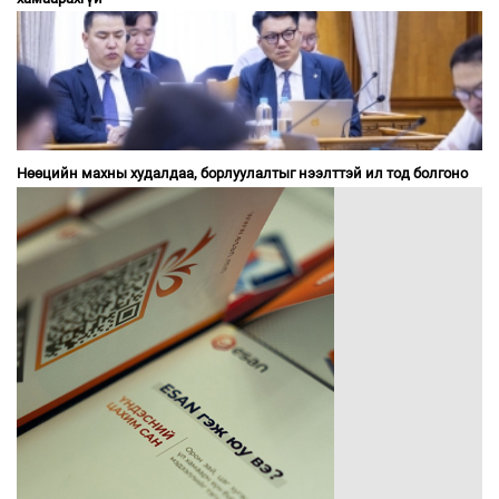
Нөөцийн махны худалдаа, борлуулалтыг нээлттэй ил тод болгоно