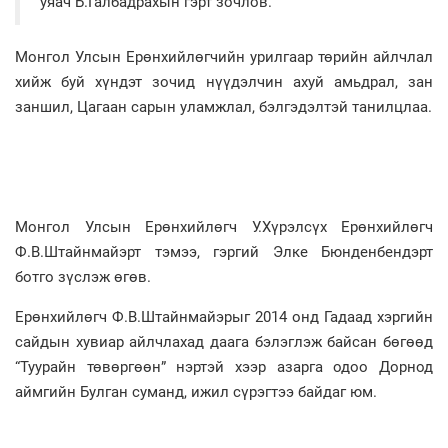
уяач Б.Галбадрахын гэрт зочлов.
Монгол Улсын Ерөнхийлөгчийн урилгаар төрийн айлчлал
хийж буй хүндэт зочид нүүдэлчин ахуй амьдрал, зан
заншил, Цагаан сарын уламжлал, бэлгэдэлтэй танилцлаа.
Монгол Улсын Ерөнхийлөгч У.Хүрэлсүх Ерөнхийлөгч
Ф.В.Штайнмайэрт тэмээ, гэргий Элке Бюнденбендэрт
ботго зүслэж өгөв.
Ерөнхийлөгч Ф.В.Штайнмайэрыг 2014 онд Гадаад хэргийн
сайдын хувиар айлчлахад даага бэлэглэж байсан бөгөөд
“Туурайн төвөргөөн” нэртэй хээр азарга одоо Дорнод
аймгийн Булган суманд, ижил сүрэгтээ байдаг юм.