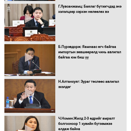
Бага орлоготой иргэдийн орлогод
татвар ногдуулахгүй байх эрх зүйн
Г.Лувсанжамц: Баялаг бүтээгчдэд энэ
орчныг бүрдүүллээ
хэлэлцээр хэрхэн нөлөөлөх вэ
Хөшөө бүтсэн түүхийг өгүүлэх 7
Б.Пүрэвдорж: Яамнаас өгч байгаа
баримт
импортын зөвшөөрөлд чинь авлигал
байгаа юм биш үү
Хөвсгөл нуурын лусыг тахих төрийн
тахилгын ёслол боллоо
Н.Алтанхуяг: Зураг төслөөс авлигал
эхэлдэг
“Хар жагсаалт”-ын асуудлыг цэгцлэх
чиглэлээр Монголбанкны удирдлагад
Ч.Номин:Жилд 2-3 өдрийг амралт
30 хоногийн хугацаатай үүрэг өглөө
болгосноор 1 хувийн бүтээмжээ
алдаж байна