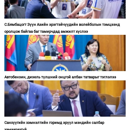
С.Бямбацогт Зүүн Азийн эрэгтэйчүүдийн волейболын тэмцээнд
оролцож байгаа баг тамирчдад амжилт хүслээ
Автобензин, дизель түлшний онцгой албан татварыг тэглэлээ
Санхүүгийн хэмнэлтийн горимд эрүүл мэндийн салбар
хамаарахгүй