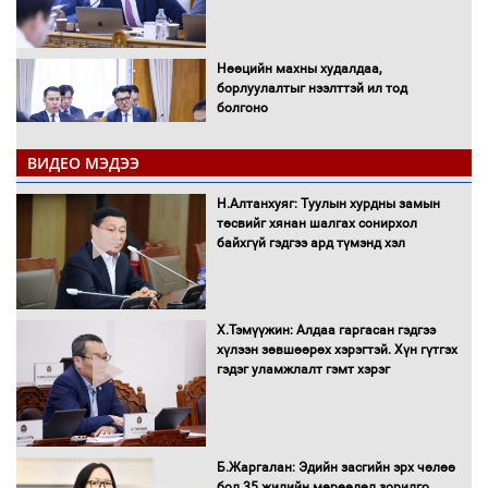
Нөөцийн махны худалдаа,
борлуулалтыг нээлттэй ил тод
болгоно
ВИДЕО МЭДЭЭ
Монгол Улс “COP17”-д “Тал хээрийн
Н.Алтанхуяг: Туулын хурдны замын
төлөвлөгөө”-гөө танилцуулна
төсвийг хянан шалгах сонирхол
байхгүй гэдгээ ард түмэнд хэл
16 төрлийн эмийг нэг эх үүсвэрээс
Х.Тэмүүжин: Алдаа гаргасан гэдгээ
худалдан авах журмыг баталлаа
хүлээн зөвшөөрөх хэрэгтэй. Хүн гүтгэх
гэдэг уламжлалт гэмт хэрэг
Бүх шатанд хэмнэлтийн горимд
Б.Жаргалан: Эдийн засгийн эрх чөлөө
шилжиж, найр наадам, зөвлөгөөн,
бол 35 жилийн мөрөөдөл зорилго