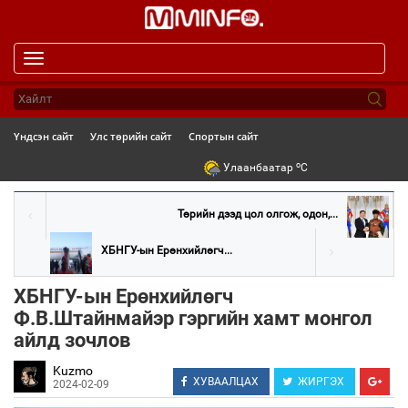
Toggle
navigation
Үндсэн сайт
Улс төрийн сайт
Спортын сайт
o
Улаанбаатар
C
Төрийн дээд цол олгож, одон,...
ХБНГУ-ын Ерөнхийлөгч...
ХБНГУ-ын Ерөнхийлөгч
Ф.В.Штайнмайэр гэргийн хамт монгол
айлд зочлов
Kuzmo
ХУВААЛЦАХ
ЖИРГЭХ
2024-02-09