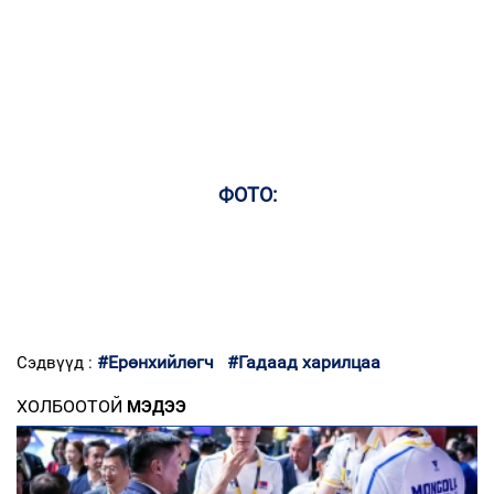
ФОТО:
#Ерөнхийлөгч
#Гадаад харилцаа
Сэдвүүд :
ХОЛБООТОЙ
МЭДЭЭ