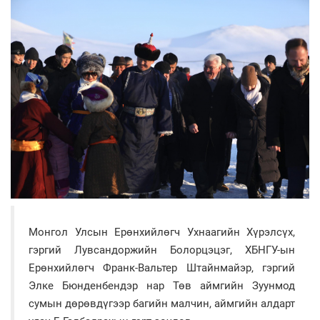
Монгол Улсын Ерөнхийлөгч Ухнаагийн Хүрэлсүх,
гэргий Лувсандоржийн Болорцэцэг, ХБНГУ-ын
Ерөнхийлөгч Франк-Вальтер Штайнмайэр, гэргий
Элке Бюнденбендэр нар Төв аймгийн Зуунмод
сумын дөрөвдүгээр багийн малчин, аймгийн алдарт