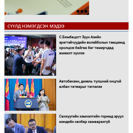
СҮҮЛД НЭМЭГДСЭН МЭДЭЭ
С.Бямбацогт Зүүн Азийн
эрэгтэйчүүдийн волейболын тэмцээнд
оролцож байгаа баг тамирчдад
амжилт хүслээ
Автобензин, дизель түлшний онцгой
албан татварыг тэглэлээ
Санхүүгийн хэмнэлтийн горимд эрүүл
мэндийн салбар хамаарахгүй