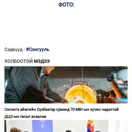
ФОТО:
#Сонгууль
Сэдвүүд :
ХОЛБООТОЙ
МЭДЭЭ
Сэлэнгэ аймгийн Сүхбаатар суманд 70 МВт-ын хүчин чадалтай
ДЦС-ын галыг асаалаа