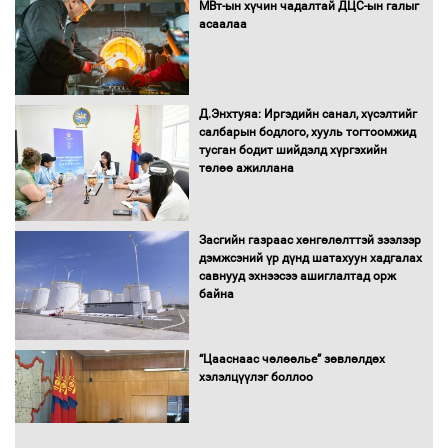
МВт-ын хүчин чадалтай ДЦС-ын галыг
асаалаа
Д.Энхтуяа: Иргэдийн санал, хүсэлтийг
салбарын бодлого, хууль тогтоомжид
тусган бодит шийдэлд хүргэхийн
төлөө ажиллана
Засгийн газраас хөнгөлөлттэй зээлээр
дэмжсэний үр дүнд шатахуун хадгалах
савнууд эхнээсээ ашиглалтад орж
байна
“Цааснаас чөлөөлье” зөвлөлдөх
хэлэлцүүлэг боллоо