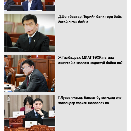
хуралдаанд танилцуулж,
шийдвэрлүүлнэ
Д.Цогтбаатар: Төрийн банк төрд байх
ёстой л гэж байна
С.Бямбацогт Зүүн Азийн
эрэгтэйчүүдийн волейболын тэмцээнд
оролцож байгаа баг тамирчдад
амжилт хүслээ
Ж.Галбадрах: МИАТ ТӨХК яагаад
ашигтай ажиллаж чадахгүй байна вэ?
Автобензин, дизель түлшний онцгой
албан татварыг тэглэлээ
Г.Лувсанжамц: Баялаг бүтээгчдэд энэ
Санхүүгийн хэмнэлтийн горимд эрүүл
хэлэлцээр хэрхэн нөлөөлөх вэ
мэндийн салбар хамаарахгүй