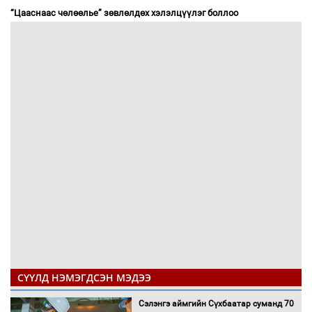
“Цааснаас чөлөөлье” зөвлөлдөх хэлэлцүүлэг боллоо
СҮҮЛД НЭМЭГДСЭН МЭДЭЭ
Сэлэнгэ аймгийн Сүхбаатар суманд 70