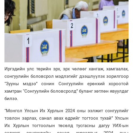
Иргэдийн улс төрийн эрх, эрх чөлөөг хангаж, хамгаалах,
сонгуулийн боловсрол мэдлэгийг дээшлүүлэх зорилгоор
“Зууны мэдээ” сонин Сонгуулийн ерөнхий хороотой
хамтран “Сонгуулийн боловсролд” буланг хөтлөн явуулдаг
билээ.
“Монгол Улсын Их Хурлын 2024 оны ээлжит сонгуулийг
товлон зарлах, санал авах өдрийг тогтоох тухай” Улсын
Их Хурлын тогтоолын төсөлд тусгасны дагуу УИХ-ын