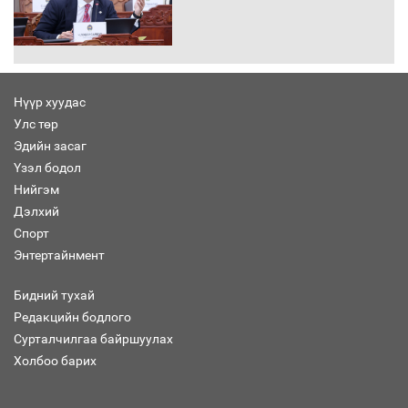
Сайд нар төсвөө хэрхэн зарцуулах вэ?
Нүүр хуудас
Улс төр
Эдийн засаг
Засгийн газрын ээлжит хуралдаан
болж байна
Үзэл бодол
Нийгэм
Дэлхий
Спорт
Энтертайнмент
Автомашинд улсын дугаарын тэгш,
сондгойгоор шатахуун олгоно
Бидний тухай
Редакцийн бодлого
Сурталчилгаа байршуулах
Холбоо барих
Бага орлоготой иргэдийн орлогод
татвар ногдуулахгүй байх эрх зүйн
орчныг бүрдүүллээ