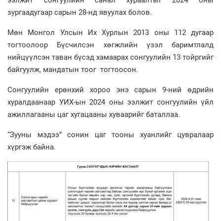
ээлжит сонгуулийн санал хураалтыг 2024 оны
зургаадугаар сарын 28-нд явуулах болов.
Мөн Монгол Улсын Их Хурлын 2013 оны 112 дугаар
тогтоолоор Бүсчилсэн хөгжлийн үзэл баримтлалд
нийцүүлсэн таван бүсэд хамаарах сонгуулийн 13 тойргийг
байгуулж, мандатын тоог тогтоосон.
Сонгуулийн ерөнхий хороо энэ сарын 9-ний өдрийн
хуралдаанаар УИХ-ын 2024 оны ээлжит сонгуулийн үйл
ажиллагааны цаг хугацааны хуваарийг баталлаа.
“Зууны мэдээ” сонин цаг тооны хуанлийг цувралаар
хүргэж байна.