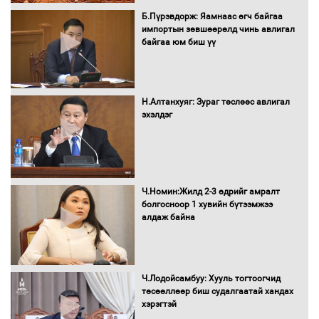
Нөөцийн махны худалдаа,
Б.Пүрэвдорж: Яамнаас өгч байгаа
борлуулалтыг нээлттэй ил тод
импортын зөвшөөрөлд чинь авлигал
болгоно
байгаа юм биш үү
Монгол Улс “COP17”-д “Тал хээрийн
Н.Алтанхуяг: Зураг төслөөс авлигал
төлөвлөгөө”-гөө танилцуулна
эхэлдэг
16 төрлийн эмийг нэг эх үүсвэрээс
Ч.Номин:Жилд 2-3 өдрийг амралт
худалдан авах журмыг баталлаа
болгосноор 1 хувийн бүтээмжээ
алдаж байна
Бүх шатанд хэмнэлтийн горимд
Ч.Лодойсамбуу: Хууль тогтоогчид
шилжиж, найр наадам, зөвлөгөөн,
төсөөллөөр биш судалгаатай хандах
гадаад томилолтыг хориглолоо
хэрэгтэй