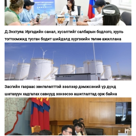
Д.Энхтуяа: Иргэдийн санал, хүсэлтийг салбарын бодлого, хууль
тогтоомжид тусган бодит шийдэлд хүргэхийн төлөө ажиллана
Засгийн газраас хөнгөлөлттэй зээлээр дэмжсэний үр дүнд
шатахуун хадгалах савнууд эхнээсээ ашиглалтад орж байна