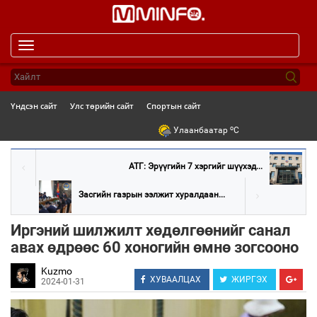
Toggle
navigation
Үндсэн сайт
Улс төрийн сайт
Спортын сайт
o
Улаанбаатар
C
АТГ: Эрүүгийн 7 хэргийг шүүхэд...
Засгийн газрын ээлжит хуралдаан...
Иргэний шилжилт хөдөлгөөнийг санал
авах өдрөөс 60 хоногийн өмнө зогсооно
Kuzmo
ХУВААЛЦАХ
ЖИРГЭХ
2024-01-31