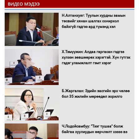
ВИДЕО МЭДЭЭ
Н.Алтанхуяг: Туулын хурдны замын
"ДЦС-3” ТӨХК-ийн нэн шаардлагатай
төсвийг хянан шалгах сонирхол
“Турбингенератор-5”-ын шинэчлэлийн
байхгүй гэдгээ ард түмэнд хэл
төсвийг шийдвэрлэхээр болов
Х.Тэмүүжин: Алдаа гаргасан гэдгээ
УИХ-ын дарга С.Бямбацогт Сутай
хүлээн зөвшөөрөх хэрэгтэй. Хүн гүтгэх
хайрхны тэнгэрийг тахих тахилгад
гэдэг уламжлалт гэмт хэрэг
оролцлоо
Б.Жаргалан: Эдийн засгийн эрх чөлөө
С.Амарсайхан: Иргэдийг хохироосон
бол 35 жилийн мөрөөдөл зорилго
ААН-ийн нуугтмал хөрөнгийг
битүүмжлэнэ
Ч.Лодойсамбуу: "Тээг тушаа" болж
Н.Номтойбаяр: Аймгуудад тулгамдаж
байгаа хуулиудын өөрчлөлт хэзээ вэ
буй асуудлуудыг Засгийн газрын