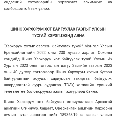
үндэсний хөтөлбөрийн хэрэгжилт эрчимжих ач
холбогдолтой гэж үзлээ.
ШИНЭ ХАРХОРУМ ХОТ БАЙГУУЛАХ ГАЗРЫГ УЛСЫН
ТУСГАЙ ХЭРЭГЦЭЭНД АВНА
“Хархорум хотыг сэргээн байгуулах тухай” Монгол Улсын
Ерөнхийлөгчийн 2022 оны 230 дугаар зарлиг, Орхоны
хөндийд Шинэ Хархорум хот байгуулах тухай Улсын Их
Хурлын 2023 оны тогтоолын дагуу Засгийн газрын 2023
оны 40 дүгээр тогтоолоор Шинэ Хархорум хотын бүтээн
байгуулалтын асуудал хариуцсан захиргааг байгуулж,
шаардлагатай суурь судалгаа, ТЭЗҮ, хөгжлийн ерөнхий
төлөвлөгөө боловсруулах ажлыг эхлүүлээд байна.
Шинэ Хархорум хот байгуулах зориулалтаар Архангай
аймгийн Өгийнуур, Хашаат, Өвөрхангай аймгийн Хархорин
сумын нутаг дэвсгэрт нийт 189363,19 га газрыг улсын