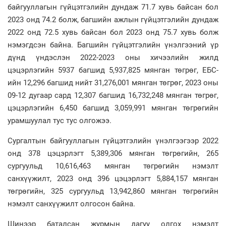
байгууллагын гүйцэтгэлийн дундаж 71.7 хувь байсан бол
2023 онд 74.2 болж, багшийн ажлын гүйцэтгэлийн дундаж
2022 онд 72.5 хувь байсан бол 2023 онд 75.7 хувь болж
нэмэгдсэн байна. Багшийн гүйцэтгэлийн үнэлгээний үр
дүнд үндэслэн 2022-2023 оны хичээлийн жилд
цэцэрлэгийн 5937 багшид 5,937,825 мянган төгрөг, ЕБС-
ийн 12,296 багшид нийт 31,276,001 мянган төгрөг, 2023 оны
09-12 дугаар сард 12,307 багшид 16,732,248 мянган төгрөг,
цэцэрлэгийн 6,450 багшид 3,059,991 мянган төгрөгийн
урамшуулал тус тус олгожээ.
Сургалтын байгууллагын гүйцэтгэлийн үнэлгээгээр 2022
онд 378 цэцэрлэгт 5,389,306 мянган төгрөгийн, 265
сургуульд 10,616,463 мянган төгрөгийн нэмэлт
санхүүжилт, 2023 онд 396 цэцэрлэгт 5,884,157 мянган
төгрөгийн, 325 сургуульд 13,942,860 мянган төгрөгийн
нэмэлт санхүүжилт олгосон байна.
Шинээр баталсан журмын дагуу олгох нэмэлт