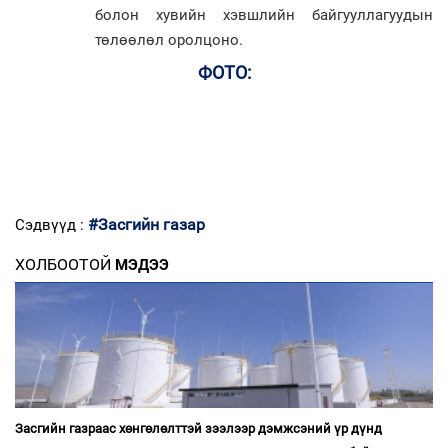
болон хувийн хэвшлийн байгууллагуудын
төлөөлөл оролцоно.
ФОТО:
#Засгийн газар
Сэдвүүд :
ХОЛБООТОЙ
МЭДЭЭ
Засгийн газраас хөнгөлөлттэй зээлээр дэмжсэний үр дүнд