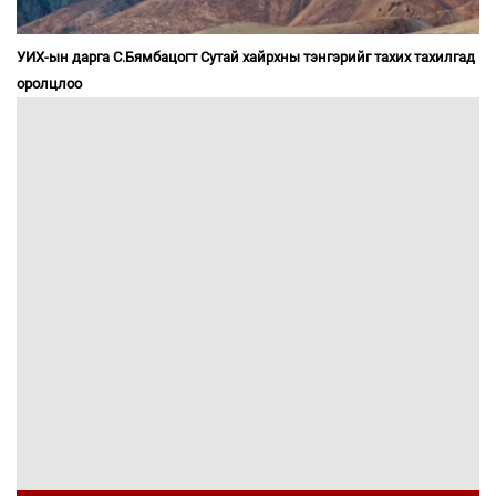
УИХ-ын дарга С.Бямбацогт Сутай хайрхны тэнгэрийг тахих тахилгад
оролцлоо