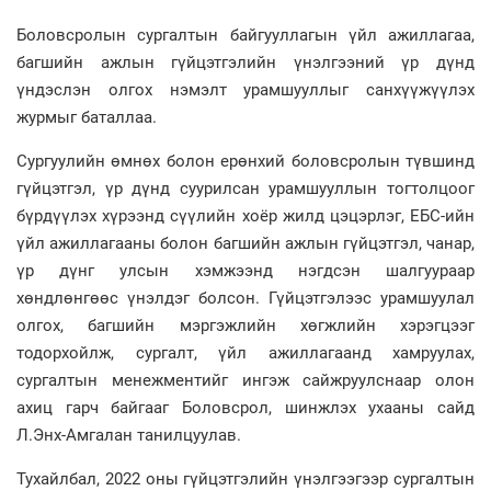
Боловсролын сургалтын байгууллагын үйл ажиллагаа,
багшийн ажлын гүйцэтгэлийн үнэлгээний үр дүнд
үндэслэн олгох нэмэлт урамшууллыг санхүүжүүлэх
журмыг баталлаа.
Сургуулийн өмнөх болон ерөнхий боловсролын түвшинд
гүйцэтгэл, үр дүнд суурилсан урамшууллын тогтолцоог
бүрдүүлэх хүрээнд сүүлийн хоёр жилд цэцэрлэг, ЕБС-ийн
үйл ажиллагааны болон багшийн ажлын гүйцэтгэл, чанар,
үр дүнг улсын хэмжээнд нэгдсэн шалгуураар
хөндлөнгөөс үнэлдэг болсон. Гүйцэтгэлээс урамшуулал
олгох, багшийн мэргэжлийн хөгжлийн хэрэгцээг
тодорхойлж, сургалт, үйл ажиллагаанд хамруулах,
сургалтын менежментийг ингэж сайжруулснаар олон
ахиц гарч байгааг Боловсрол, шинжлэх ухааны сайд
Л.Энх-Амгалан танилцуулав.
Тухайлбал, 2022 оны гүйцэтгэлийн үнэлгээгээр сургалтын