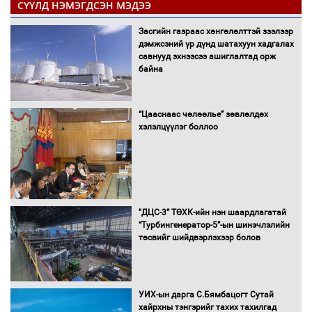
СҮҮЛД НЭМЭГДСЭН МЭДЭЭ
Засгийн газраас хөнгөлөлттэй зээлээр
дэмжсэний үр дүнд шатахуун хадгалах
савнууд эхнээсээ ашиглалтад орж
байна
“Цааснаас чөлөөлье” зөвлөлдөх
хэлэлцүүлэг боллоо
"ДЦС-3” ТӨХК-ийн нэн шаардлагатай
“Турбингенератор-5”-ын шинэчлэлийн
төсвийг шийдвэрлэхээр болов
УИХ-ын дарга С.Бямбацогт Сутай
хайрхны тэнгэрийг тахих тахилгад