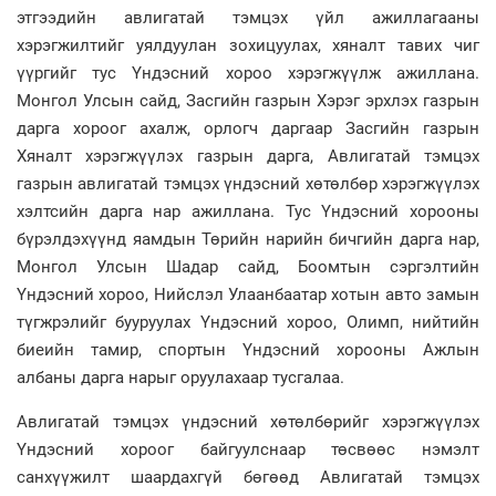
этгээдийн авлигатай тэмцэх үйл ажиллагааны
хэрэгжилтийг уялдуулан зохицуулах, хяналт тавих чиг
үүргийг тус Үндэсний хороо хэрэгжүүлж ажиллана.
Монгол Улсын сайд, Засгийн газрын Хэрэг эрхлэх газрын
дарга хороог ахалж, орлогч даргаар Засгийн газрын
Хяналт хэрэгжүүлэх газрын дарга, Авлигатай тэмцэх
газрын авлигатай тэмцэх үндэсний хөтөлбөр хэрэгжүүлэх
хэлтсийн дарга нар ажиллана. Тус Үндэсний хорооны
бүрэлдэхүүнд яамдын Төрийн нарийн бичгийн дарга нар,
Монгол Улсын Шадар сайд, Боомтын сэргэлтийн
Үндэсний хороо, Нийслэл Улаанбаатар хотын авто замын
түгжрэлийг бууруулах Үндэсний хороо, Олимп, нийтийн
биеийн тамир, спортын Үндэсний хорооны Ажлын
албаны дарга нарыг оруулахаар тусгалаа.
Авлигатай тэмцэх үндэсний хөтөлбөрийг хэрэгжүүлэх
Үндэсний хороог байгуулснаар төсвөөс нэмэлт
санхүүжилт шаардахгүй бөгөөд Авлигатай тэмцэх