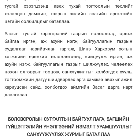
тусгай хэрэгцээнд авах тухай тогтоолын төслийг
хэлэлцэн дэмжиж, газрын хилийн заагийн эргэлтийн
цэгийн солбилцлыг баталлаа.
Улсын тусгай хэрэгцээний газрын нөлөөлөлд өртөж
байгаа иргэн, аж ахуйн нэгж, байгууллагын газрын
судалгааг нарийвчлан гаргаж, Шинэ Хархорум хотын
хөгжлийн ерөнхий төлөвлөгөөнд нийцүүлж иргэн, аж
ахуйн нэгж, байгууллагын газрыг шилжүүлэх, чөлөөлөх
нөхөн олговрыг тооцож, санхүүжилтыг холбогдох хууль,
тогтоомжийн дагуу шийдвэрлэх арга хэмжээ авахыг ажил
хариуцсан сайд, холбогдох аймгийн Засаг дарга нарт
даалгалаа.
БОЛОВСРОЛЫН СУРГАЛТЫН БАЙГУУЛЛАГА, БАГШИЙН
ГҮЙЦЭТГЭЛИЙН ҮНЭЛГЭЭНИЙ НЭМЭЛТ УРАМШУУЛЛЫГ
САНХҮҮЖҮҮЛЭХ ЖУРМЫГ БАТАЛЛАА