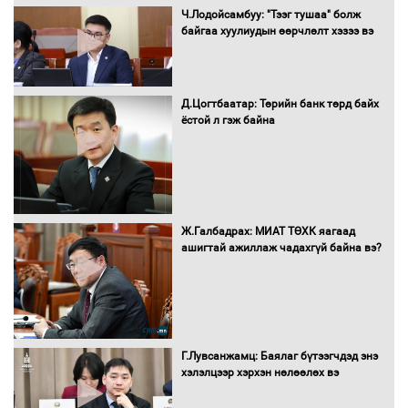
Ч.Лодойсамбуу: "Тээг тушаа" болж
байгаа хуулиудын өөрчлөлт хэзээ вэ
Автобензин, дизель түлшний онцгой
албан татварыг тэглэлээ
Д.Цогтбаатар: Төрийн банк төрд байх
ёстой л гэж байна
Санхүүгийн хэмнэлтийн горимд эрүүл
мэндийн салбар хамаарахгүй
Ж.Галбадрах: МИАТ ТӨХК яагаад
ашигтай ажиллаж чадахгүй байна вэ?
Нөөцийн махны худалдаа,
борлуулалтыг нээлттэй ил тод
болгоно
Г.Лувсанжамц: Баялаг бүтээгчдэд энэ
Монгол Улс “COP17”-д “Тал хээрийн
хэлэлцээр хэрхэн нөлөөлөх вэ
төлөвлөгөө”-гөө танилцуулна