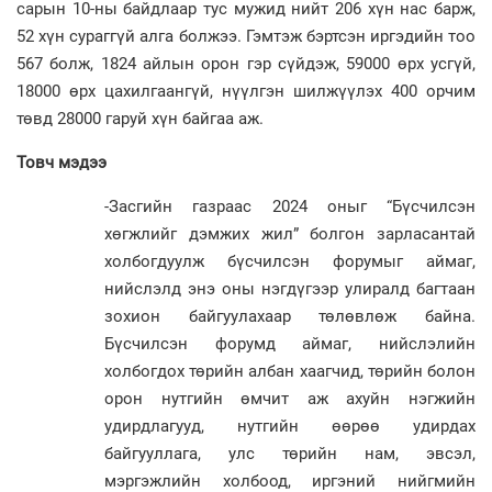
сарын 10-ны байдлаар тус мужид нийт 206 хүн нас барж,
52 хүн сураггүй алга болжээ. Гэмтэж бэртсэн иргэдийн тоо
567 болж, 1824 айлын орон гэр сүйдэж, 59000 өрх усгүй,
18000 өрх цахилгаангүй, нүүлгэн шилжүүлэх 400 орчим
төвд 28000 гаруй хүн байгаа аж.
Товч мэдээ
-Засгийн газраас 2024 оныг “Бүсчилсэн
хөгжлийг дэмжих жил” болгон зарласантай
холбогдуулж бүсчилсэн форумыг аймаг,
нийслэлд энэ оны нэгдүгээр улиралд багтаан
зохион байгуулахаар төлөвлөж байна.
Бүсчилсэн форумд аймаг, нийслэлийн
холбогдох төрийн албан хаагчид, төрийн болон
орон нутгийн өмчит аж ахуйн нэгжийн
удирдлагууд, нутгийн өөрөө удирдах
байгууллага, улс төрийн нам, эвсэл,
мэргэжлийн холбоод, иргэний нийгмийн