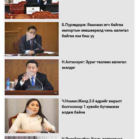
16 төрлийн эмийг нэг эх үүсвэрээс
худалдан авах журмыг баталлаа
Б.Пүрэвдорж: Яамнаас өгч байгаа
импортын зөвшөөрөлд чинь авлигал
байгаа юм биш үү
Бүх шатанд хэмнэлтийн горимд
шилжиж, найр наадам, зөвлөгөөн,
Н.Алтанхуяг: Зураг төслөөс авлигал
гадаад томилолтыг хориглолоо
эхэлдэг
Сайд нар төсвөө хэрхэн зарцуулах вэ?
Ч.Номин:Жилд 2-3 өдрийг амралт
болгосноор 1 хувийн бүтээмжээ
алдаж байна
Засгийн газрын ээлжит хуралдаан
болж байна