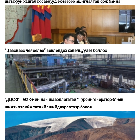
шатахуун хадгалах савнууд эхнээсээ ашиглалтад орж байна
“Цааснаас чөлөөлье” зөвлөлдөх хэлэлцүүлэг боллоо
"ДЦС-3” ТӨХК-ийн нэн шаардлагатай “Турбингенератор-5”-ын
шинэчлэлийн төсвийг шийдвэрлэхээр болов