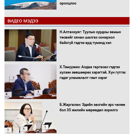
оролцлоо
ВИДЕО МЭДЭЭ
С.Амарсайхан: Иргэдийг хохироосон
Н.Алтанхуяг: Туулын хурдны замын
ААН-ийн нуугтмал хөрөнгийг
төсвийг хянан шалгах сонирхол
битүүмжлэнэ
байхгүй гэдгээ ард түмэнд хэл
Х.Тэмүүжин: Алдаа гаргасан гэдгээ
Н.Номтойбаяр: Аймгуудад тулгамдаж
хүлээн зөвшөөрөх хэрэгтэй. Хүн гүтгэх
буй асуудлуудыг Засгийн газрын
гэдэг уламжлалт гэмт хэрэг
хуралдаанд танилцуулж,
шийдвэрлүүлнэ
С.Бямбацогт Зүүн Азийн
Б.Жаргалан: Эдийн засгийн эрх чөлөө
эрэгтэйчүүдийн волейболын тэмцээнд
бол 35 жилийн мөрөөдөл зорилго
оролцож байгаа баг тамирчдад
амжилт хүслээ