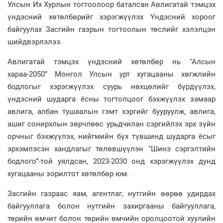
Улсын Их Хурлын тогтоолоор баталсан Авлигатай тэмцэх
үндэсний хөтөлбөрийг хэрэгжүүлэх Үндэсний хороог
байгуулах Засгийн газрын тогтоолын төслийг хэлэлцэн
шийдвэрлэлээ.
Авлигатай тэмцэх үндэсний хөтөлбөр нь “Алсын
хараа-2050” Монгол Улсын урт хугацааны хөгжлийн
бодлогыг хэрэгжүүлэх суурь нөхцөлийг бүрдүүлэх,
үндэсний шударга ёсны тогтолцоог бэхжүүлэх замаар
авлига, албан тушаалын гэмт хэргийг бууруулж, авлига,
ашиг сонирхлын зөрчлөөс урьдчилан сэргийлэх эрх зүйн
орчныг бэхжүүлэх, нийгмийн бүх түвшинд шударга ёсыг
эрхэмлэсэн хандлагыг төлөвшүүлэн “Шинэ сэргэлтийн
бодлого”-той уялдсан, 2023-2030 онд хэрэгжүүлэх дунд
хугацааны зорилтот хөтөлбөр юм.
Засгийн газраас яам, агентлаг, нутгийн өөрөө удирдах
байгууллага болон нутгийн захиргааны байгууллага,
төрийн өмчит болон төрийн өмчийн оролцоотой хуулийн