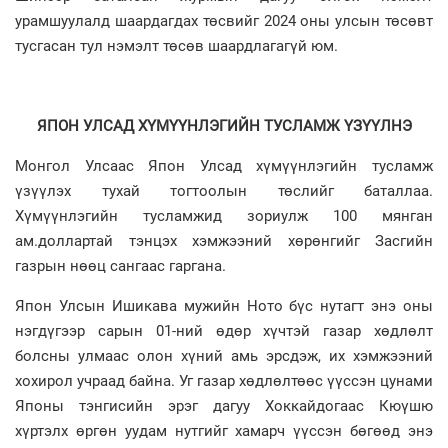
урамшуулалд шаардагдах төсвийг 2024 оны улсын төсөвт
тусгасан тул нэмэлт төсөв шаардлагагүй юм.
ЯПОН УЛСАД ХҮМҮҮНЛЭГИЙН ТУСЛАМЖ ҮЗҮҮЛНЭ
Монгол Улсаас Япон Улсад хүмүүнлэгийн тусламж
үзүүлэх тухай тогтоолын төслийг баталлаа.
Хүмүүнлэгийн тусламжид зориулж 100 мянган
ам.доллартай тэнцэх хэмжээний хөрөнгийг Засгийн
газрын нөөц сангаас гаргана.
Япон Улсын Ишикава мужийн Ното бүс нутагт энэ оны
нэгдүгээр сарын 01-ний өдөр хүчтэй газар хөдлөлт
болсны улмаас олон хүний амь эрсдэж, их хэмжээний
хохирол учраад байна. Уг газар хөдлөлтөөс үүссэн цунами
Японы тэнгисийн эрэг дагуу Хоккайдогаас Кюүшю
хүртэлх өргөн уудам нутгийг хамарч үүссэн бөгөөд энэ