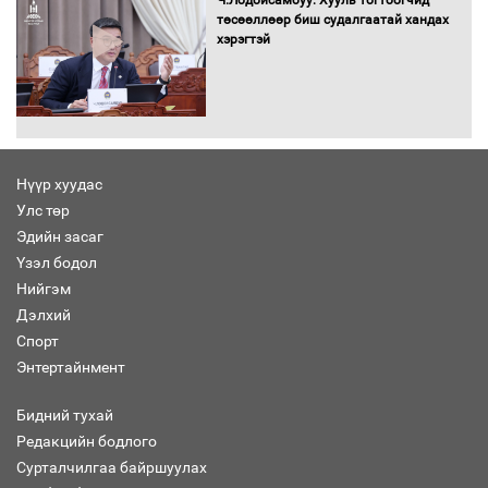
Ч.Лодойсамбуу: Хууль тогтоогчид
төсөөллөөр биш судалгаатай хандах
хэрэгтэй
Автомашинд улсын дугаарын тэгш,
сондгойгоор шатахуун олгоно
Нүүр хуудас
Улс төр
Бага орлоготой иргэдийн орлогод
Эдийн засаг
татвар ногдуулахгүй байх эрх зүйн
Үзэл бодол
орчныг бүрдүүллээ
Нийгэм
Дэлхий
Спорт
Энтертайнмент
Хөшөө бүтсэн түүхийг өгүүлэх 7
баримт
Бидний тухай
Редакцийн бодлого
Сурталчилгаа байршуулах