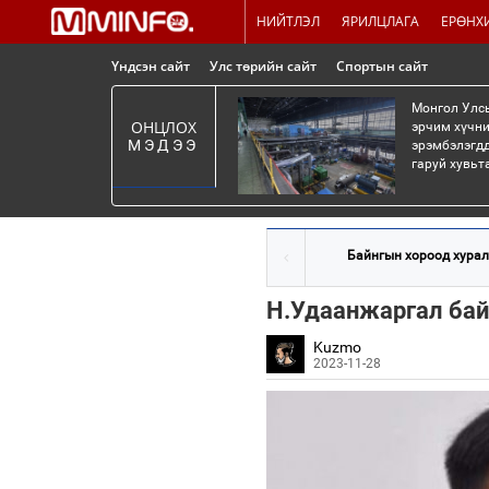
НИЙТЛЭЛ
ЯРИЛЦЛАГА
ЕРӨНХ
Үндсэн сайт
Улс төрийн сайт
Спортын сайт
Монгол Улсы
ОНЦЛОХ
эрчим хүчни
МЭДЭЭ
эрэмбэлэгдд
гаруй хувьт
Байнгын хороод хурал
Н.Удаанжаргал байх
Kuzmo
2023-11-28