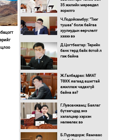
түлшний онцгой албан
35 жилийн мөрөөдөл
татварыг тэглэлээ
зорилго
Ч.Лодойсамбуу: "Тээг
Санхүүгийн хэмнэлтийн
тушаа" болж байгаа
горимд эрүүл мэндийн
хуулиудын өөрчлөлт
мбацогт
салбар хамаарахгүй
хэзээ вэ
эрийг
Д.Цогтбаатар: Төрийн
лцлоо
Нөөцийн махны
банк төрд байх ёстой л
худалдаа, борлуулалтыг
гэж байна
нээлттэй ил тод болгоно
Ж.Галбадрах: МИАТ
Монгол Улс “COP17”-д
ТӨХК яагаад ашигтай
“Тал хээрийн
ажиллаж чадахгүй
төлөвлөгөө”-гөө
байна вэ?
танилцуулна
16 төрлийн эмийг нэг эх
Г.Лувсанжамц: Баялаг
үүсвэрээс худалдан авах
бүтээгчдэд энэ
журмыг баталлаа
хэлэлцээр хэрхэн
нөлөөлөх вэ
Бүх шатанд хэмнэлтийн
горимд шилжиж, найр
Б.Пүрэвдорж: Яамнаас
наадам, зөвлөгөөн,