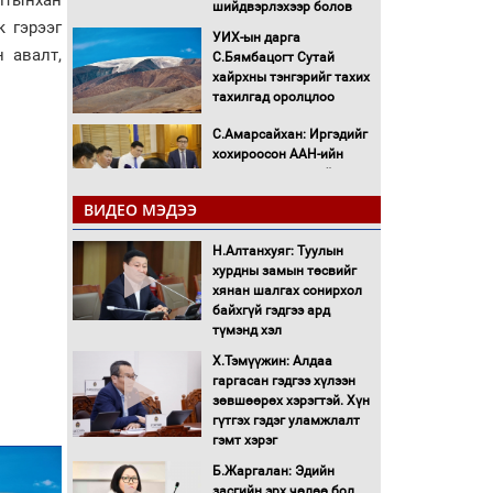
алтынхан
шийдвэрлэхээр болов
к гэрээг
УИХ-ын дарга
 авалт,
С.Бямбацогт Сутай
хайрхны тэнгэрийг тахих
тахилгад оролцлоо
С.Амарсайхан: Иргэдийг
хохироосон ААН-ийн
нуугтмал хөрөнгийг
битүүмжлэнэ
ВИДЕО МЭДЭЭ
Н.Номтойбаяр:
Аймгуудад тулгамдаж
Н.Алтанхуяг: Туулын
буй асуудлуудыг
хурдны замын төсвийг
Засгийн газрын
хянан шалгах сонирхол
хуралдаанд танилцуулж,
байхгүй гэдгээ ард
шийдвэрлүүлнэ
түмэнд хэл
С.Бямбацогт Зүүн Азийн
Х.Тэмүүжин: Алдаа
эрэгтэйчүүдийн
гаргасан гэдгээ хүлээн
волейболын тэмцээнд
зөвшөөрөх хэрэгтэй. Хүн
оролцож байгаа баг
гүтгэх гэдэг уламжлалт
тамирчдад амжилт
гэмт хэрэг
хүслээ
Б.Жаргалан: Эдийн
Автобензин, дизель
засгийн эрх чөлөө бол