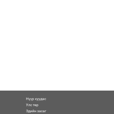
Нүүр хуудас
Улс төр
Эдийн засаг