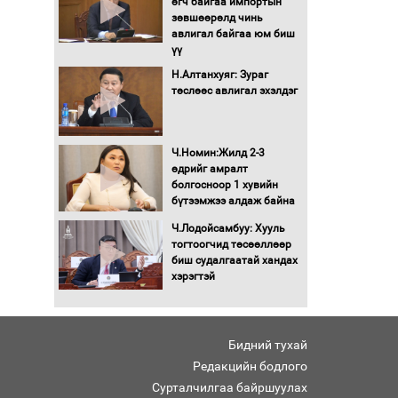
өгч байгаа импортын
гадаад томилолтыг
зөвшөөрөлд чинь
хориглолоо
авлигал байгаа юм биш
үү
Сайд нар төсвөө хэрхэн
зарцуулах вэ?
Н.Алтанхуяг: Зураг
төслөөс авлигал эхэлдэг
Засгийн газрын ээлжит
хуралдаан болж байна
Ч.Номин:Жилд 2-3
өдрийг амралт
болгосноор 1 хувийн
бүтээмжээ алдаж байна
Автомашинд улсын
дугаарын тэгш,
Ч.Лодойсамбуу: Хууль
сондгойгоор шатахуун
тогтоогчид төсөөллөөр
олгоно
биш судалгаатай хандах
хэрэгтэй
Бага орлоготой
иргэдийн орлогод
татвар ногдуулахгүй
байх эрх зүйн орчныг
Бидний тухай
бүрдүүллээ
Редакцийн бодлого
Хөшөө бүтсэн түүхийг
өгүүлэх 7 баримт
Сурталчилгаа байршуулах