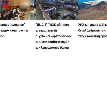
аснаас чөлөөлье”
"ДЦС-3” ТӨХК-ийн нэн
УИХ-ын дарга С.Бя
лөлдөх хэлэлцүүлэг
шаардлагатай
Сутай хайрхны тэнг
лоо
“Турбингенератор-5”-ын
тахих тахилгад оро
шинэчлэлийн төсвийг
шийдвэрлэхээр болов