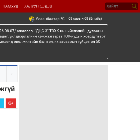
НАМУУД
ХАЛУУН СЭДЭВ
o
08 сарын 08 (Бямба)
Улаанбаатар
C
26.08.07/ ажиллав. “ДЦС-3” ТӨХК нь нийслэлийн дулааны
гадаг, үйлдвэрлэлийн хэмжээгээрээ ТӨК-иудын хоёрдугаарт
мжээнд өвөлжилтийн бэлтгэл, их засварын гүйцэтгэл 50
мжгүй
Х