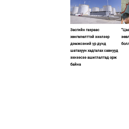
Засгийн газраас
“Ца
хөнгөлөлттэй зээлээр
зөв
дэмжсэний үр дүнд
бол
шатахуун хадгалах савнууд
эхнээсээ ашиглалтад орж
байна