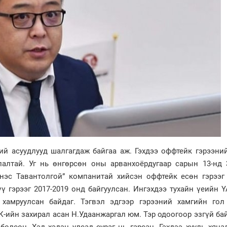
ий асуудлууд шалгагдаж байгаа аж. Гэхдээ оффтейк гэрээни
лалтай. Уг нь өнгөрсөн оны арванхоёрдугаар сарын 13-нд 
энэс Тавантолгой” компанитай хийсэн оффтейк есөн гэрээг
үү гэрээг 2017-2019 онд байгуулсан. Ингэхдээ тухайн үеийн 
хамруулсан байдаг. Тэгвэл эдгээр гэрээний хамгийн гол
К-ийн захирал асан Н.Удаанжаргал юм. Тэр одоогоор эзгүй ба