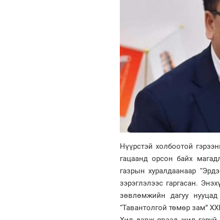
Нүүрстэй холбоотой гэрээн
гацаанд орсон байх магад
газрын хуралдаанаар “Эрд
зэрэглэлээс гаргасан. Энэх
зөвлөмжийн дагуу нууцад 
“Тавантолгой төмөр зам” ХХ