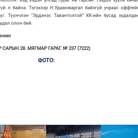
болсон. Хэд хэдэн улсад сураг нь гарсан. Гэхдээ хууль хян
гүй л байна. Тэгэхээр Н.Удаанжаргал байхгүй учраас оффтей
үг. Түүнчлэн “Эрдэнэс Тавантолгой” ХК-ийн бусад худалдан
удал олон бий.
сонин
САРЫН 28. МЯГМАР ГАРАГ. № 237 (7222)
ФОТО: