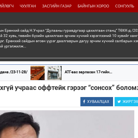
ИЙЛӨГЧ
ЧУУЛГАН
ЗАСГИЙН ГАЗАР
БАЙНГЫН ХОРОО
СОНГУУЛЬ
н Ерөнхий сайд Н.Учрал “Дулааны гуравдугаар цахилгаан станц” ТӨХК-д /20
й 32 хувь, төвийн бүсийн цахилгаан эрчим хүчний хэрэглээний 10 хувийг хан
эг. Ерөнхий сайдын өгсөн үүрэг даалгаврын дагуу эрчим хүчний салбарын хэ
ай үргэлжилж...
дана /23-11-28/
АТГ-аас зарласан 17-гийн...
гүй учраас оффтейк гэрээг “сонсох” боло
ХУВААЛЦАХ
ЖИРГЭ