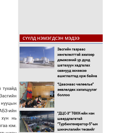
СҮҮЛД НЭМЭГДСЭН МЭДЭЭ
Засгийн газраас
хөнгөлөлттэй зээлээр
дэмжсэний үр дүнд
шатахуун хадгалах
савнууд эхнээсээ
ашиглалтад орж байна
“Цааснаас чөлөөлье”
й тухайд
зөвлөлдөх хэлэлцүүлэг
боллоо
Засгийн
 нууцын
ҮАБЗ-ийн
"ДЦС-3” ТӨХК-ийн нэн
 хүн нь
шаардлагатай
“Турбингенератор-5”-ын
йгаа юм.
шинэчлэлийн төсвийг