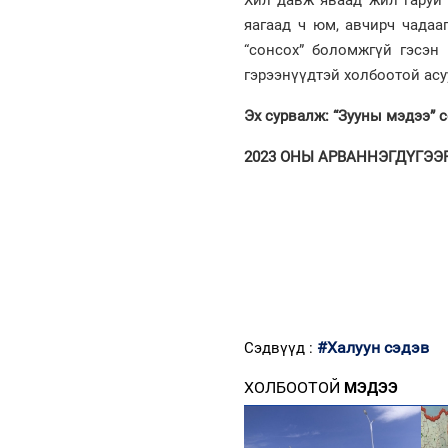
Хил давж яваад жил гаруй 
яагаад ч юм, авчирч чадаа
“сонсох” боломжгүй гэсэн 
гэрээнүүдтэй холбоотой асу
Эх сурвалж: “Зууны мэдээ” 
2023 ОНЫ АРВАННЭГДҮГЭЭР 
#Халуун сэдэв
Сэдвүүд :
ХОЛБООТОЙ
МЭДЭЭ