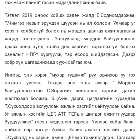
гэж үзэж байна” гэсэн мэдэгдлийг хийж байв.
Тэгвэл 2019 оноос хойшх хэдэн жилд Б.Содномдаржаа,
Т.Чимгээ нарыг эрүүдэн шүүсэн нь ил болсон. Улмаар уг
хэрэгт холбоогүй болох нь мөрдөн шалгах ажиллагааны
явцад тогтоогдсон. Залгуулаад мөрдөх байгууллагаас
дээрх хоёр хүнд холбогдох хэргийг хэрэгсэхгүй болгох
саналыг НПГ-т хүргүүлж, тэр ёсоор шийдэгдсэн. Дээрх
хоёр хүн цагаадчихаад сууж байгаа юм.
Ингээд энэ хэрэг “мухар гудамж” руу орчихов уу гэх
нөхцөл үүссэн. Гэхдээ энэ оны эхээр “...Мөрдөх
байгууллагынхан С.Зоригийг хөнөөсөн хэргийг дахин
шалгахаар болжээ. ЭЦА-ны дарга, цагдаагийн хурандаа
Т.Сүхболдоор ахлуулсан ажлын хэсгийг байгуулсан байна.
Уг ажлын хэсгийг ЦЕГ, АТГ, ТЕГ-ын шилдэг ажилтнуудаар
бүрдүүлжээ” гэсэн мэдээлэл тарсан. Үүнээс хойш бараг
найман сар өнгөрч байна. Харин ажлын хэсгийн дарга
Т.Сүхболд нь сарын өмнө ЦЕГ-аар томилогдсон. Тэгэхээр