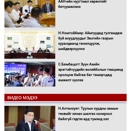
ААН-ийн нуугтмал хөрөнгийг
битүүмжлэнэ
Н.Номтойбаяр: Аймгуудад тулгамдаж
буй асуудлуудыг Засгийн газрын
хуралдаанд танилцуулж,
шийдвэрлүүлнэ
С.Бямбацогт Зүүн Азийн
эрэгтэйчүүдийн волейболын тэмцээнд
оролцож байгаа баг тамирчдад
амжилт хүслээ
ВИДЕО МЭДЭЭ
Автобензин, дизель түлшний онцгой
Н.Алтанхуяг: Туулын хурдны замын
албан татварыг тэглэлээ
төсвийг хянан шалгах сонирхол
байхгүй гэдгээ ард түмэнд хэл