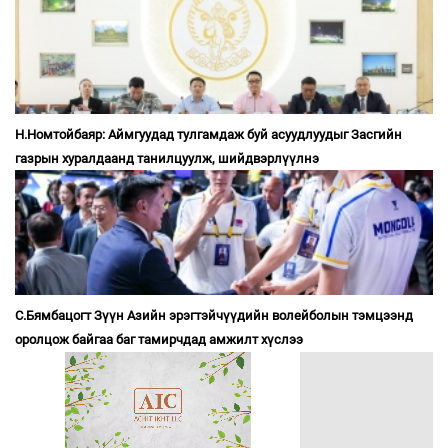
Н.Номтойбаяр: Аймгуудад тулгамдаж буй асуудлуудыг Засгийн
газрын хуралдаанд танилцуулж, шийдвэрлүүлнэ
С.Бямбацогт Зүүн Азийн эрэгтэйчүүдийн волейболын тэмцээнд
оролцож байгаа баг тамирчдад амжилт хүслээ