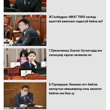
Бүх шатанд хэмнэлтийн горимд
Ж.Галбадрах: МИАТ ТӨХК яагаад
шилжиж, найр наадам, зөвлөгөөн,
ашигтай ажиллаж чадахгүй байна вэ?
гадаад томилолтыг хориглолоо
Сайд нар төсвөө хэрхэн зарцуулах вэ?
Г.Лувсанжамц: Баялаг бүтээгчдэд энэ
хэлэлцээр хэрхэн нөлөөлөх вэ
Засгийн газрын ээлжит хуралдаан
болж байна
Б.Пүрэвдорж: Яамнаас өгч байгаа
импортын зөвшөөрөлд чинь авлигал
байгаа юм биш үү
Автомашинд улсын дугаарын тэгш,
сондгойгоор шатахуун олгоно