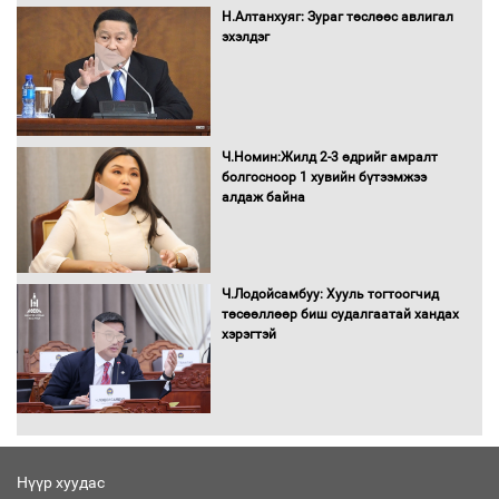
Н.Алтанхуяг: Зураг төслөөс авлигал
эхэлдэг
Бага орлоготой иргэдийн орлогод
татвар ногдуулахгүй байх эрх зүйн
орчныг бүрдүүллээ
Ч.Номин:Жилд 2-3 өдрийг амралт
болгосноор 1 хувийн бүтээмжээ
алдаж байна
Хөшөө бүтсэн түүхийг өгүүлэх 7
баримт
Ч.Лодойсамбуу: Хууль тогтоогчид
төсөөллөөр биш судалгаатай хандах
хэрэгтэй
Хөвсгөл нуурын лусыг тахих төрийн
тахилгын ёслол боллоо
Нүүр хуудас