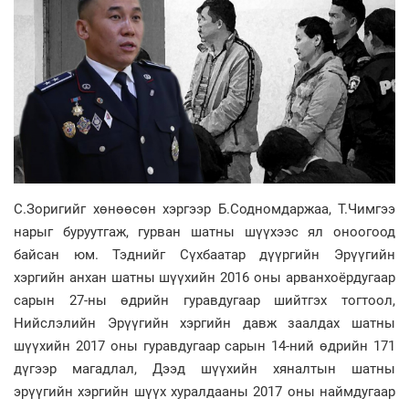
С.Зоригийг хөнөөсөн хэргээр Б.Содномдаржаа, Т.Чимгээ
нарыг буруутгаж, гурван шатны шүүхээс ял оноогоод
байсан юм. Тэднийг Сүхбаатар дүүргийн Эрүүгийн
хэргийн анхан шатны шүүхийн 2016 оны арванхоёрдугаар
сарын 27-ны өдрийн гуравдугаар шийтгэх тогтоол,
Нийслэлийн Эрүүгийн хэргийн давж заалдах шатны
шүүхийн 2017 оны гуравдугаар сарын 14-ний өдрийн 171
дүгээр магадлал, Дээд шүүхийн хяналтын шатны
эрүүгийн хэргийн шүүх хуралдааны 2017 оны наймдугаар