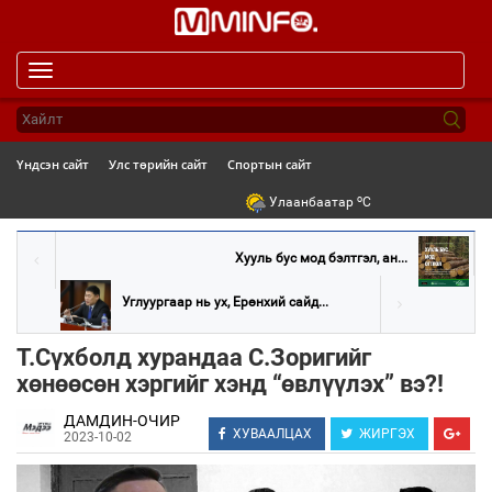
Toggle
navigation
Үндсэн сайт
Улс төрийн сайт
Спортын сайт
o
Улаанбаатар
C
Хууль бус мод бэлтгэл, ан...
Углуургаар нь ух, Ерөнхий сайд...
Т.Сүхболд хурандаа С.Зоригийг
хөнөөсөн хэргийг хэнд “өвлүүлэх” вэ?!
ДАМДИН-ОЧИР
ХУВААЛЦАХ
ЖИРГЭХ
2023-10-02