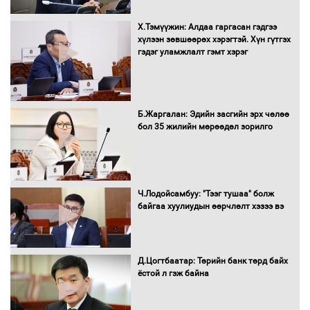
Х.Тэмүүжин: Алдаа гаргасан гэдгээ
Санхүүгийн хэмнэлтийн горимд эрүүл
хүлээн зөвшөөрөх хэрэгтэй. Хүн гүтгэх
мэндийн салбар хамаарахгүй
гэдэг уламжлалт гэмт хэрэг
Нөөцийн махны худалдаа,
Б.Жаргалан: Эдийн засгийн эрх чөлөө
борлуулалтыг нээлттэй ил тод
бол 35 жилийн мөрөөдөл зорилго
болгоно
Монгол Улс “COP17”-д “Тал хээрийн
Ч.Лодойсамбуу: "Тээг тушаа" болж
төлөвлөгөө”-гөө танилцуулна
байгаа хуулиудын өөрчлөлт хэзээ вэ
Д.Цогтбаатар: Төрийн банк төрд байх
ёстой л гэж байна
16 төрлийн эмийг нэг эх үүсвэрээс
худалдан авах журмыг баталлаа