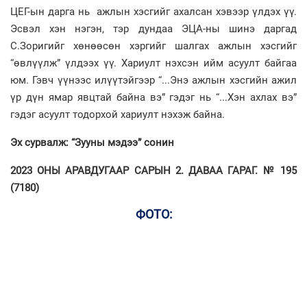
ЦЕГ-ын дарга нь ажлын хэсгийг ахалсан хэвээр үлдэх үү.
Эсвэл хэн нэгэн, тэр дундаа ЭЦА-ны шинэ даргад
С.Зоригийг хөнөөсөн хэргийг шалгах ажлын хэсгийг
“өвлүүлж” үлдээх үү. Хариулт нэхсэн ийм асуулт байгаа
юм. Гэвч үүнээс илүүтэйгээр “...Энэ ажлын хэсгийн ажил
үр дүн ямар явцтай байна вэ” гэдэг нь “...Хэн ахлах вэ”
гэдэг асуулт тодорхой хариулт нэхэж байна.
Эх сурвалж: “Зууны мэдээ” сонин
2023 ОНЫ АРАВДУГААР САРЫН 2. ДАВАА ГАРАГ. № 195
(7180)
ФОТО: