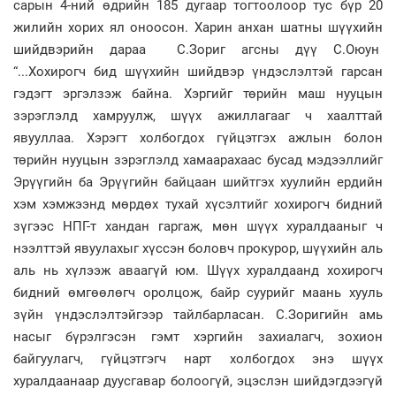
сарын 4-ний өдрийн 185 дугаар тогтоолоор тус бүр 20
жилийн хорих ял оноосон. Харин анхан шатны шүүхийн
шийдвэрийн дараа С.Зориг агсны дүү С.Оюун
“...Хохирогч бид шүүхийн шийдвэр үндэслэлтэй гарсан
гэдэгт эргэлзэж байна. Хэргийг төрийн маш нууцын
зэрэглэлд хамруулж, шүүх ажиллагааг ч хаалттай
явууллаа. Хэрэгт холбогдох гүйцэтгэх ажлын болон
төрийн нууцын зэрэглэлд хамаарахаас бусад мэдээллийг
Эрүүгийн ба Эрүүгийн байцаан шийтгэх хуулийн ердийн
хэм хэмжээнд мөрдөх тухай хүсэлтийг хохирогч бидний
зүгээс НПГ-т хандан гаргаж, мөн шүүх хуралдааныг ч
нээлттэй явуулахыг хүссэн боловч прокурор, шүүхийн аль
аль нь хүлээж аваагүй юм. Шүүх хуралдаанд хохирогч
бидний өмгөөлөгч оролцож, байр суурийг маань хууль
зүйн үндэслэлтэйгээр тайлбарласан. С.Зоригийн амь
насыг бүрэлгэсэн гэмт хэргийн захиалагч, зохион
байгуулагч, гүйцэтгэгч нарт холбогдох энэ шүүх
хуралдаанаар дуусгавар болоогүй, эцэслэн шийдэгдээгүй