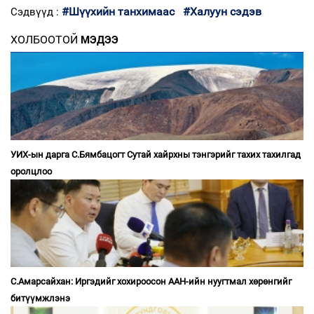
#Шүүхийн танхимаас
#Халуун сэдэв
Сэдвүүд :
ХОЛБООТОЙ
МЭДЭЭ
УИХ-ын дарга С.Бямбацогт Сутай хайрхны тэнгэрийг тахих тахилгад
оролцлоо
С.Амарсайхан: Иргэдийг хохироосон ААН-ийн нуугтмал хөрөнгийг
битүүмжлэнэ