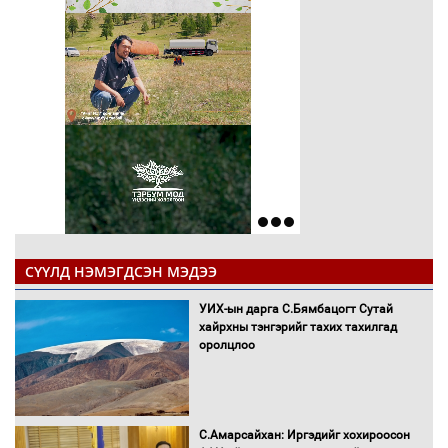
СҮҮЛД НЭМЭГДСЭН МЭДЭЭ
УИХ-ын дарга С.Бямбацогт Сутай
хайрхны тэнгэрийг тахих тахилгад
оролцлоо
С.Амарсайхан: Иргэдийг хохироосон