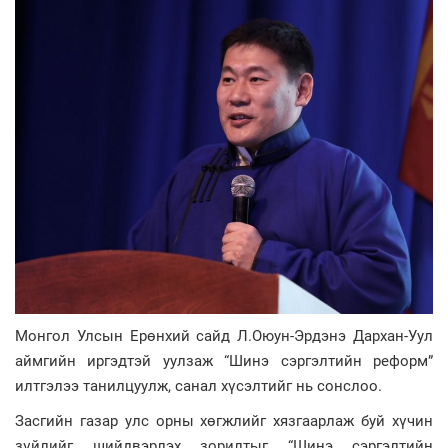
Монгол Улсын Ерөнхий сайд Л.Оюун-Эрдэнэ Дархан-Уул
аймгийн иргэдтэй уулзаж “Шинэ сэргэлтийн реформ”
илтгэлээ танилцуулж, санал хүсэлтийг нь сонслоо.
Засгийн газар улс орны хөгжлийг хязгаарлаж буй хүчин
зүйлийг шийдвэрлэх зорилтыг “Шинэ сэргэлтийн