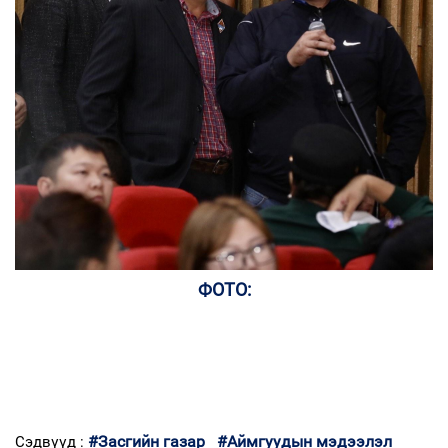
ФОТО:
#Засгийн газар
#Аймгуудын мэдээлэл
Сэдвүүд :