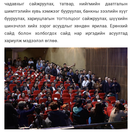
чадавхыг сайжруулах, татвар, нийгмийн даатгалын
шимтгэлийн хувь хэмжээг бууруулах, банкны зээлийн хүүг
бууруулах, хариуцлагын тогтолцоог сайжруулах, шүүхийн
шинэчлэл хийх зэрэг асуудлыг хөндөн ярилаа. Ерөнхий
сайд болон холбогдох сайд нар иргэдийн асуултад
хариулж мэдээлэл өглөө.