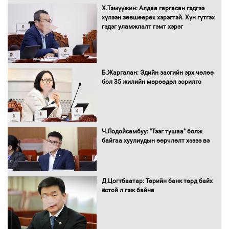
Х.Тэмүүжин: Алдаа гаргасан гэдгээ
Санхүүгийн хэмнэлтийн горимд эрүүл
хүлээн зөвшөөрөх хэрэгтэй. Хүн гүтгэх
мэндийн салбар хамаарахгүй
гэдэг уламжлалт гэмт хэрэг
Нөөцийн махны худалдаа,
Б.Жаргалан: Эдийн засгийн эрх чөлөө
борлуулалтыг нээлттэй ил тод
бол 35 жилийн мөрөөдөл зорилго
болгоно
Монгол Улс “COP17”-д “Тал хээрийн
Ч.Лодойсамбуу: "Тээг тушаа" болж
төлөвлөгөө”-гөө танилцуулна
байгаа хуулиудын өөрчлөлт хэзээ вэ
Д.Цогтбаатар: Төрийн банк төрд байх
ёстой л гэж байна
16 төрлийн эмийг нэг эх үүсвэрээс
худалдан авах журмыг баталлаа