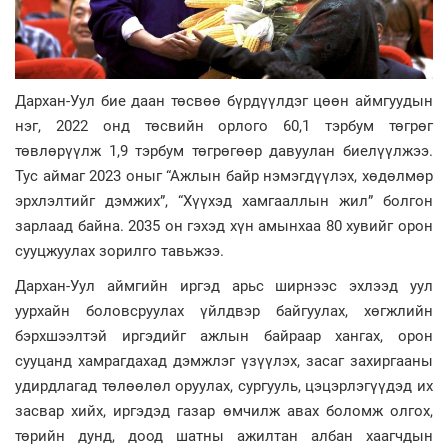
Дархан-Уул бие даан төсвөө бүрдүүлдэг цөөн аймгуудын
нэг, 2022 онд төсвийн орлого 60,1 тэрбум төгрөг
төвлөрүүлж 1,9 тэрбум төгрөгөөр давуулан биелүүлжээ.
Тус аймаг 2023 оныг “Ажлын байр нэмэгдүүлэх, хөдөлмөр
эрхлэлтийг дэмжих”, “Хүүхэд хамгааллын жил” болгон
зарлаад байна. 2035 он гэхэд хүн амынхаа 80 хувийг орон
сууцжуулах зорилго тавьжээ.
Дархан-Уул аймгийн иргэд арьс ширнээс эхлээд уул
уурхайн боловсруулах үйлдвэр байгуулах, хөгжлийн
бэрхшээлтэй иргэдийг ажлын байраар хангах, орон
сууцанд хамрагдахад дэмжлэг үзүүлэх, засаг захиргааны
удирдлагад төлөөлөл оруулах, сургууль, цэцэрлэгүүдэд их
засвар хийх, иргэдэд газар өмчилж авах боломж олгох,
төрийн дунд, доод шатны ажилтан албан хаагчдын