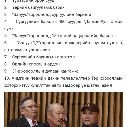
1. Түрээсийн орон сууц
2. Үерийн байгууламж барих
3. “Залуус”хороололд сургуулийн барилга
4. Сургуулийн барилга 480 суудал /Дархан-Уул, Орхон
сум/
5. “Залуус”хороололд 150 ортой цэцэрлэгийн барилга
6. “Залуус-1,2”хорооллын инженерийн шугам сүлжээ,
автозамын үргэлжлэл
7. Сургуулийн барилгын өргөтгөл
8. Өвлийн спортын ордон
9. 31-р хорооллын дулаан хангамж
10. Аймгийн төвийн дахин төлөвлөлтөөр Гэр хорооллын
доторх хатуу хучилттай авто зам хоёр үе шатны ажил