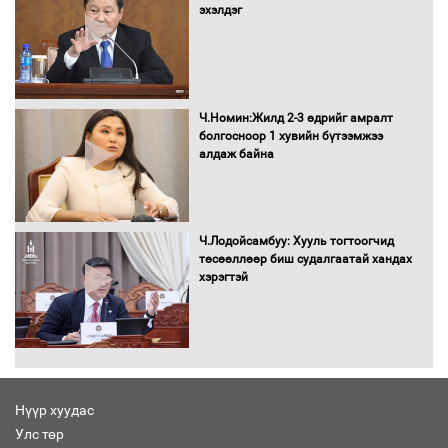
эхэлдэг
Бага орлоготой иргэдийн орлогод
татвар ногдуулахгүй байх эрх зүйн
орчныг бүрдүүллээ
Ч.Номин:Жилд 2-3 өдрийг амралт
болгосноор 1 хувийн бүтээмжээ
алдаж байна
Хөшөө бүтсэн түүхийг өгүүлэх 7
баримт
Ч.Лодойсамбуу: Хууль тогтоогчид
төсөөллөөр биш судалгаатай хандах
хэрэгтэй
Хөвсгөл нуурын лусыг тахих төрийн
тахилгын ёслол боллоо
Нүүр хуудас
Улс төр
“Хар жагсаалт”-ын асуудлыг цэгцлэх