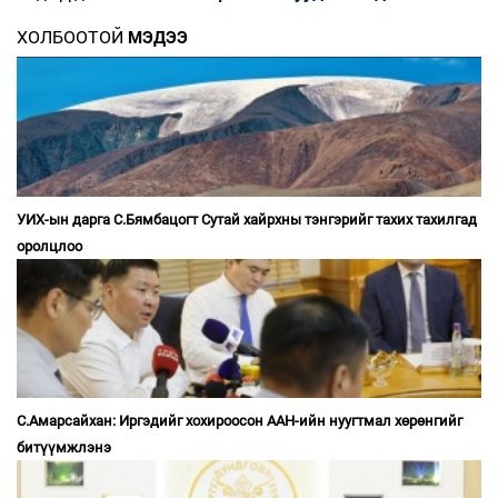
ХОЛБООТОЙ
МЭДЭЭ
УИХ-ын дарга С.Бямбацогт Сутай хайрхны тэнгэрийг тахих тахилгад
оролцлоо
С.Амарсайхан: Иргэдийг хохироосон ААН-ийн нуугтмал хөрөнгийг
битүүмжлэнэ