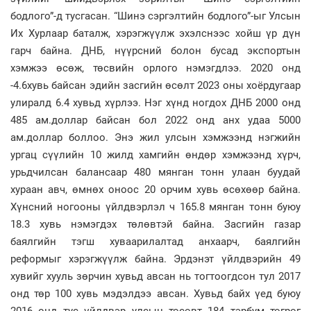
бодлого”-д тусгасан. “Шинэ сэргэлтийн бодлого”-ыг Улсын
Их Хурлаар баталж, хэрэгжүүлж эхэлснээс хойш үр дүн
гарч байна. ДНБ, нүүрсний болон бусад экспортын
хэмжээ өсөж, төсвийн орлого нэмэгдлээ. 2020 онд
-4.6хувь байсан эдийн засгийн өсөлт 2023 оны хоёрдугаар
улиралд 6.4 хувьд хүрлээ. Нэг хүнд ногдох ДНБ 2000 онд
485 ам.доллар байсан бол 2022 онд анх удаа 5000
ам.доллар боллоо. Энэ жил улсын хэмжээнд нэгжийн
ургац сүүлийн 10 жилд хамгийн өндөр хэмжээнд хүрч,
урьдчилсан балансаар 480 мянган тонн улаан буудай
хураан авч, өмнөх оноос 20 орчим хувь өсөхөөр байна.
Хүнсний ногооны үйлдвэрлэл ч 165.8 мянган тонн буюу
18.3 хувь нэмэгдэх төлөвтэй байна. Засгийн газар
баялгийн тэгш хуваарилалтад анхаарч, баялгийн
реформыг хэрэгжүүлж байна. Эрдэнэт үйлдвэрийн 49
хувийг хууль зөрчин хувьд авсан нь тогтоогдсон тул 2017
онд төр 100 хувь мэдэлдээ авсан. Хувьд байх үед буюу