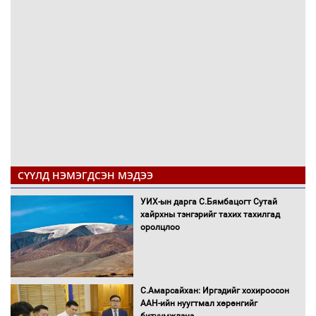
СҮҮЛД НЭМЭГДСЭН МЭДЭЭ
УИХ-ын дарга С.Бямбацогт Сутай
хайрхны тэнгэрийг тахих тахилгад
оролцлоо
С.Амарсайхан: Иргэдийг хохироосон
ААН-ийн нуугтмал хөрөнгийг
битүүмжлэнэ