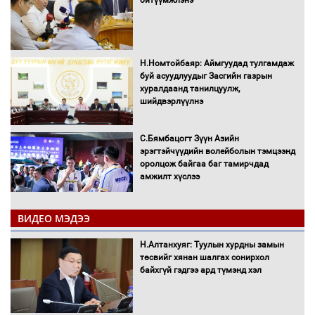
Н.Номтойбаяр: Аймгуудад тулгамдаж
буй асуудлуудыг Засгийн газрын
хуралдаанд танилцуулж,
шийдвэрлүүлнэ
С.Бямбацогт Зүүн Азийн
эрэгтэйчүүдийн волейболын тэмцээнд
оролцож байгаа баг тамирчдад
амжилт хүслээ
ВИДЕО МЭДЭЭ
Автобензин, дизель түлшний онцгой
Н.Алтанхуяг: Туулын хурдны замын
албан татварыг тэглэлээ
төсвийг хянан шалгах сонирхол
байхгүй гэдгээ ард түмэнд хэл