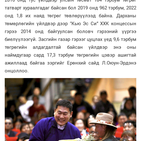
2016 онд тус үйлдвэр улсын төсөвт 184 тэрбум төгрөг
татварт хураалгадаг байсан бол 2019 онд 962 тэрбум, 2022
онд 1,8 их наяд төгрөг төвлөрүүлээд байна. Дарханы
төмөрлөгийн үйлдвэр дээр “Кью Эс Си” ХХК концессын
гэрээ 2014 онд байгуулсан боловч гэрээний үүргээ
биелүүлээгүй. Засгийн газар гэрээг цуцлах үед 9,6 тэрбум
төгрөгийн алдагдалтай байсан үйлдвэр энэ оны
наймдугаар сард 17,3 тэрбум төгрөгийн цэвэр ашигтай
ажиллаад байгаа зэргийг Ерөнхий сайд Л.Оюун-Эрдэнэ
онцоллоо.