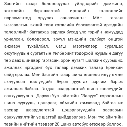
Засгийн газар боловсруулах үйлдвэрийг дэмжинэ,
хөгжлийн бэрхшээлтэй иргэдийн төлөөллийг
парламентэд оруулах санаачилгыг МАН гаргаж
жагсаалтын эхний тавд хөгжлийн бэрхшээлтэй иргэдийн
төлөөллийг багтаахаа зарлаж бусад улс төрийн намуудад
уриалсан, боловсрол, эрүүл мэндийн салбарт онцгой
анхаарч тухайлбал, багш мэргэжлээр суралцах
оюутнуудын сургалтын төлбөрийг тодорхой журмын дагуу
төр даах шийдвэр гаргасан, орон нутагт шилжин суурьших,
ажиллах иргэдийг бүх талаар дэмжих талаар Ерөнхий
сайд ярилаа. Мөн Засгийн газар шинэ төслөөс илүү өмнө
эхлүүлсэн төслүүдийг бүрэн дуусгах зарчим барьж
ажиллаж байгаа. Гэхдээ шаардлагатай шинэ төслүүдийг
санхүүжүүлнэ. Дархан-Уул аймгийн “Залуус” хорооллын
шинэ сургууль, цэцэрлэг, аймгийн хэмжээнд байгаа их
засвар шаардлагатай цэцэрлэгүүдийн засварын
санхүүжилтийг үе шаттай шийдвэрлэнэ. Мөн тус аймгийн
төвийн нийтийн тээвэрт 20 шинэ автобус өгөхөөр боллоо.