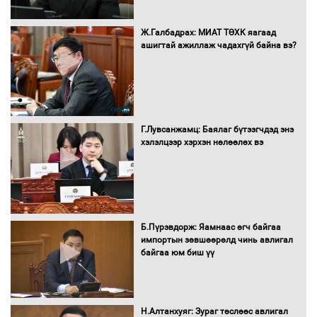
Бүх шатанд хэмнэлтийн горимд
Ж.Галбадрах: МИАТ ТӨХК яагаад
шилжиж, найр наадам, зөвлөгөөн,
ашигтай ажиллаж чадахгүй байна вэ?
гадаад томилолтыг хориглолоо
Сайд нар төсвөө хэрхэн зарцуулах вэ?
Г.Лувсанжамц: Баялаг бүтээгчдэд энэ
хэлэлцээр хэрхэн нөлөөлөх вэ
Засгийн газрын ээлжит хуралдаан
болж байна
Б.Пүрэвдорж: Яамнаас өгч байгаа
импортын зөвшөөрөлд чинь авлигал
байгаа юм биш үү
Автомашинд улсын дугаарын тэгш,
сондгойгоор шатахуун олгоно
Н.Алтанхуяг: Зураг төслөөс авлигал