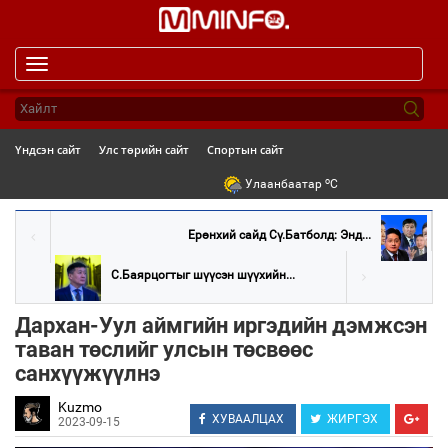
Toggle
navigation
Үндсэн сайт
Улс төрийн сайт
Спортын сайт
o
Улаанбаатар
C
Ерөнхий сайд Сү.Батболд: Энд...
С.Баярцогтыг шүүсэн шүүхийн...
Дархан-Уул аймгийн иргэдийн дэмжсэн
таван төслийг улсын төсвөөс
санхүүжүүлнэ
Kuzmo
ХУВААЛЦАХ
ЖИРГЭХ
2023-09-15