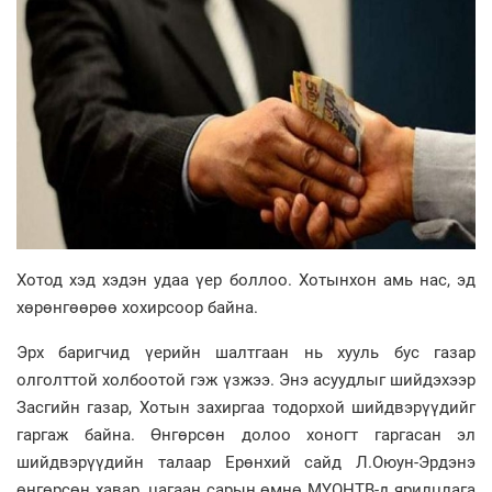
Хотод хэд хэдэн удаа үер боллоо. Хотынхон амь нас, эд
хөрөнгөөрөө хохирсоор байна.
Эрх баригчид үерийн шалтгаан нь хууль бус газар
олголттой холбоотой гэж үзжээ. Энэ асуудлыг шийдэхээр
Засгийн газар, Хотын захиргаа тодорхой шийдвэрүүдийг
гаргаж байна. Өнгөрсөн долоо хоногт гаргасан эл
шийдвэрүүдийн талаар Ерөнхий сайд Л.Оюун-Эрдэнэ
өнгөрсөн хавар, цагаан сарын өмнө МҮОНТВ-д ярилцлага