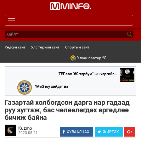
Toggle
navigation
Үндсэн сайт
Улс төрийн сайт
Спортын сайт
o
Улаанбаатар
C
ТЕГ-аас "60 тэрбум"-ын хэргийг...
ҮАБЗ юу хийдэг вэ
Газартай холбогдсон дарга нар гадаад
руу зугтаж, бас чөлөөлөгдөх өргөдлөө
бичиж байна
Kuzmo
ХУВААЛЦАХ
ЖИРГЭХ
2023-08-21