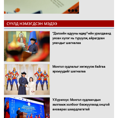
СҮҮЛД НЭМЭГДСЭН МЭДЭЭ
“Дэлхийн адууны өдөр”-ийн уралдаанд
уясан хүлэг нь түрүүлж, айрагдсан
уяачдыг шагналаа
Монгол судлалыг хөгжүүлж байгаа
эрхмүүдийг шагналаа
У.Хүрэлсүх: Монгол судлаачдын
залгамж холбоог бэхжүүлэхэд онцгой
анхаарах шаардлагатай