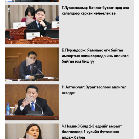
"ДЦС-3” ТӨХК-ийн нэн шаардлагатай
Г.Лувсанжамц: Баялаг бүтээгчдэд энэ
“Турбингенератор-5”-ын шинэчлэлийн
хэлэлцээр хэрхэн нөлөөлөх вэ
төсвийг шийдвэрлэхээр болов
УИХ-ын дарга С.Бямбацогт Сутай
хайрхны тэнгэрийг тахих тахилгад
Б.Пүрэвдорж: Яамнаас өгч байгаа
оролцлоо
импортын зөвшөөрөлд чинь авлигал
байгаа юм биш үү
С.Амарсайхан: Иргэдийг хохироосон
ААН-ийн нуугтмал хөрөнгийг
Н.Алтанхуяг: Зураг төслөөс авлигал
битүүмжлэнэ
эхэлдэг
Н.Номтойбаяр: Аймгуудад тулгамдаж
буй асуудлуудыг Засгийн газрын
Ч.Номин:Жилд 2-3 өдрийг амралт
хуралдаанд танилцуулж,
болгосноор 1 хувийн бүтээмжээ
шийдвэрлүүлнэ
алдаж байна