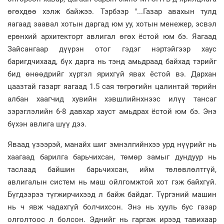
өгөхдөө хэлж байжээ. Тэрбээр "...Газар авахын тулд
яагаад заавал хотын даргад юм уу, хотын менежер, эсвэл
ерөнхий архитекторт авлигал өгөх ёстой юм бэ. Яагаад
Зайсангаар дүүрэн отог гэдэг нэртэйгээр хаус
баригдчихаад, бүх дарга нь тэнд амьдраад байхад тэрийг
бид өнөөдрийг хүртэл ярихгүй явах ёстой вэ. Дархан
цаазтай газарт яагаад 1.5 сая төгрөгийн цалинтай төрийн
албан хаагчид хувийн хэвшлийнхнээс илүү тансаг
зэрэглэлийн 6-8 давхар хауст амьдрах ёстой юм бэ. Энэ
бүхэн авлига шүү дээ.
Яваад үзээрэй, манайх шиг эмнэлгийнхээ урд нүүрийг нь
хаагаад барилга барьчихсан, төмөр замыг дундуур нь
таслаад байшин барьчихсан, ийм төлөвлөлтгүй,
авлигалын систем нь маш ойлгомжтой хот гэж байхгүй.
Бүгдээрээ түгжирчихээд л байж байдаг. Түргэний машин
нь ч явж чадахгүй болчихсон. Энэ нь хууль бус газар
олголтоос л болсон. Эднийг нь гаргаж ирээд тавихаар