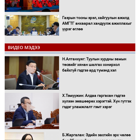
Газрын тосны эрэл, хайгуулын ажилд
АМГТГ анхаарал хандуулж ажиллахыг
үүрэг өглөө
ВИДЕО МЭДЭЭ
Н.Номтойбаяр: Орон нутаг хөгжихөд
чөдөр болж буй хууль, эрхзүйн орчныг
Н.Алтанхуяг: Туулын хурдны замын
шинэчилнэ
төсвийг хянан шалгах сонирхол
байхгүй гэдгээ ард түмэнд хэл
Багахангай-Хөшигийн хөндий-Эмээлт
Х.Тэмүүжин: Алдаа гаргасан гэдгээ
чиглэлийн төмөр замыг ашиглалтад
хүлээн зөвшөөрөх хэрэгтэй. Хүн гүтгэх
оруулахаар бэлтгэж байна
гэдэг уламжлалт гэмт хэрэг
Сэлэнгэ аймгийн Сүхбаатар суманд 70
МВт-ын хүчин чадалтай ДЦС-ын галыг
Б.Жаргалан: Эдийн засгийн эрх чөлөө
асаалаа