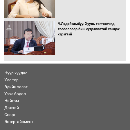
С.Бямбацогт Зүүн Азийн
эрэгтэйчүүдийн волейболын тэмцээнд
оролцож байгаа баг тамирчдад
Ч.Лодойсамбуу: Хууль тогтоогчид
амжилт хүслээ
төсөөллөөр биш судалгаатай хандах
хэрэгтэй
Автобензин, дизель түлшний онцгой
албан татварыг тэглэлээ
Нүүр хуудас
Улс төр
Эдийн засаг
Санхүүгийн хэмнэлтийн горимд эрүүл
Үзэл бодол
мэндийн салбар хамаарахгүй
Нийгэм
Дэлхий
Спорт
Энтертайнмент
Нөөцийн махны худалдаа,