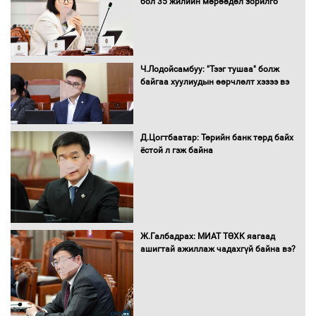
бол 35 жилийн мөрөөдөл зорилго
Д.Энхтуяа: Иргэдийн санал, хүсэлтийг
салбарын бодлого, хууль тогтоомжид
Ч.Лодойсамбуу: "Тээг тушаа" болж
тусган бодит шийдэлд хүргэхийн
байгаа хуулиудын өөрчлөлт хэзээ вэ
төлөө ажиллана
Д.Цогтбаатар: Төрийн банк төрд байх
Засгийн газраас хөнгөлөлттэй зээлээр
ёстой л гэж байна
дэмжсэний үр дүнд шатахуун хадгалах
савнууд эхнээсээ ашиглалтад орж
байна
“Цааснаас чөлөөлье” зөвлөлдөх
Ж.Галбадрах: МИАТ ТӨХК яагаад
хэлэлцүүлэг боллоо
ашигтай ажиллаж чадахгүй байна вэ?