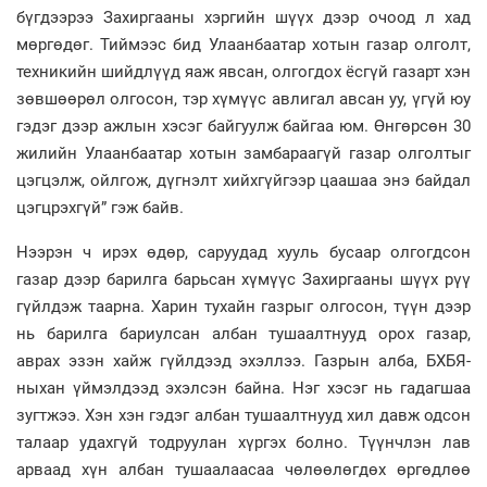
бүгдээрээ Захиргааны хэргийн шүүх дээр очоод л хад
мөргөдөг. Тиймээс бид Улаанбаатар хотын газар олголт,
техникийн шийдлүүд яаж явсан, олгогдох ёсгүй газарт хэн
зөвшөөрөл олгосон, тэр хүмүүс авлигал авсан уу, үгүй юу
гэдэг дээр ажлын хэсэг байгуулж байгаа юм. Өнгөрсөн 30
жилийн Улаанбаатар хотын замбараагүй газар олголтыг
цэгцэлж, ойлгож, дүгнэлт хийхгүйгээр цаашаа энэ байдал
цэгцрэхгүй” гэж байв.
Нээрэн ч ирэх өдөр, саруудад хууль бусаар олгогдсон
газар дээр барилга барьсан хүмүүс Захиргааны шүүх рүү
гүйлдэж таарна. Харин тухайн газрыг олгосон, түүн дээр
нь барилга бариулсан албан тушаалтнууд орох газар,
аврах эзэн хайж гүйлдээд эхэллээ. Газрын алба, БХБЯ-
ныхан үймэлдээд эхэлсэн байна. Нэг хэсэг нь гадагшаа
зугтжээ. Хэн хэн гэдэг албан тушаалтнууд хил давж одсон
талаар удахгүй тодруулан хүргэх болно. Түүнчлэн лав
арваад хүн албан тушаалаасаа чөлөөлөгдөх өргөдлөө