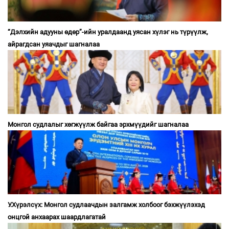
“Дэлхийн адууны өдөр”-ийн уралдаанд уясан хүлэг нь түрүүлж,
айрагдсан уяачдыг шагналаа
Монгол судлалыг хөгжүүлж байгаа эрхмүүдийг шагналаа
У.Хүрэлсүх: Монгол судлаачдын залгамж холбоог бэхжүүлэхэд
онцгой анхаарах шаардлагатай