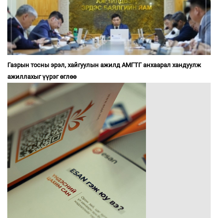
Газрын тосны эрэл, хайгуулын ажилд АМГТГ анхаарал хандуулж
ажиллахыг үүрэг өглөө