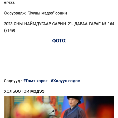
өгчээ.
Эх сурвалж: “Зууны мэдээ” сонин
2023 ОНЫ НАЙМДУГААР САРЫН 21. ДАВАА ГАРАГ. № 164
(7149)
ФОТО:
#Гэмт хэрэг
#Халуун сэдэв
Сэдвүүд :
ХОЛБООТОЙ
МЭДЭЭ