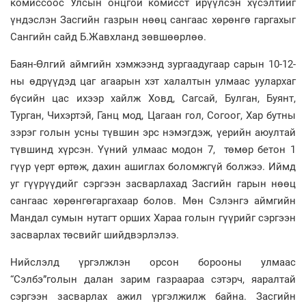
комиссоос Улсын онцгой комисст ирүүлсэн хүсэлтийг
үндэслэн Засгийн газрын нөөц сангаас хөрөнгө гаргахыг
Сангийн сайд Б.Жавхланд зөвшөөрлөө.
Баян-Өлгий аймгийн хэмжээнд зургаадугаар сарын 10-12-
ны өдрүүдэд цаг агаарын хэт халалтын улмаас уулархаг
бүсийн цас ихээр хайлж Ховд, Сагсай, Булган, Буянт,
Турган, Чихэртэй, Ганц мод, Цагаан гол, Согоог, Хар бутны
зэрэг голын усны түвшин эрс нэмэгдэж, үерийн аюултай
түвшинд хүрсэн. Үүний улмаас модон 7, төмөр бетон 1
гүүр үерт өртөж, дахин ашиглах боломжгүй болжээ. Иймд
уг гүүрүүдийг сэргээн засварлахад Засгийн гарын нөөц
сангаас хөрөнгөгаргахаар болов. Мөн Сэлэнгэ аймгийн
Мандал сумын нутагт орших Хараа голын гүүрийг сэргээн
засварлах төсвийг шийдвэрлэлээ.
Нийслэлд үргэлжлэн орсон борооны улмаас
“Сэлбэ”голын далан зарим газраараа сэтэрч, яаралтай
сэргээн засварлах ажил үргэлжилж байна. Засгийн