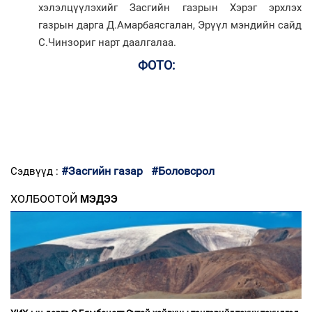
хэлэлцүүлэхийг Засгийн газрын Хэрэг эрхлэх
газрын дарга Д.Амарбаясгалан, Эрүүл мэндийн сайд
С.Чинзориг нарт даалгалаа.
ФОТО:
#Засгийн газар
#Боловсрол
Сэдвүүд :
ХОЛБООТОЙ
МЭДЭЭ