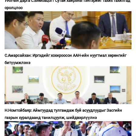
УИХ-ын дарга С.Бямбацогт Сутай хайрхны тэнгэрийг тахих тахилгад
оролцлоо
С.Амарсайхан: Иргэдийг хохироосон ААН-ийн нуугтмал хөрөнгийг
битүүмжлэнэ
Н.Номтойбаяр: Аймгуудад тулгамдаж буй асуудлуудыг Засгийн
газрын хуралдаанд танилцуулж, шийдвэрлүүлнэ