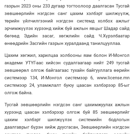
газрын 2023 оны 233 дугаар тогтоолоор даалгасан Тусгай
зөвшөөрлийн нэгдсэн санг цахим хэлбэрт шилжүүлж,
төрийн үйлчилгээний нэгдсэн системд холбох ажлыг
эрчимжүүлэх хүрээнд хийж буй ажлын явцыг Шадар сайд
бөгөөд Эдийн засаг, хөгжлийн сайд Ч.Хүрэлбаатар
өнөөдрийн Засгийн газрын хуралдаанд танилцууллаа.
Цахим хөгжил, харилцаа холбооны яам болон И-Монгол
академи УТҮГ-аас хийсэн судалгаагаар нийт 249 тусгай
зөвшөөрөл олгож байгаагаас тухайн байгууллага өөрийн
системээр 134, И-Монгол системээр 6, www.license.mn
системээр 24, уламжлалт буюу цаасан хэлбэрээр 85-ыг
олгож байна.
Тусгай зөвшөөрлийн нэгдсэн санг цахимжуулах ажлын
хүрээнд цаасан хэлбэрээр олгож буй 85 зөвшөөрлийг
цахим хэлбэрт шилжүүлэх системийн бодлогын
даалгаврыг бүрэн хийж дуусгасан, Зөвшөөрлийн нэгдсэн