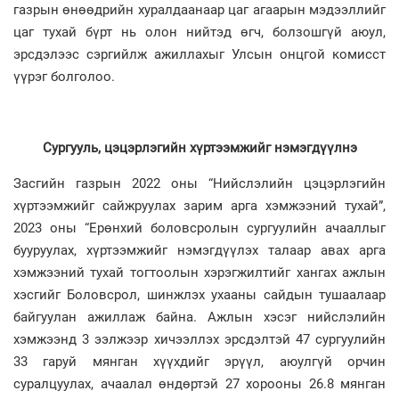
газрын өнөөдрийн хуралдаанаар цаг агаарын мэдээллийг
цаг тухай бүрт нь олон нийтэд өгч, болзошгүй аюул,
эрсдэлээс сэргийлж ажиллахыг Улсын онцгой комисст
үүрэг болголоо.
Сургууль, цэцэрлэгийн хүртээмжийг нэмэгдүүлнэ
Засгийн газрын 2022 оны “Нийслэлийн цэцэрлэгийн
хүртээмжийг сайжруулах зарим арга хэмжээний тухай”,
2023 оны “Ерөнхий боловсролын сургуулийн ачааллыг
бууруулах, хүртээмжийг нэмэгдүүлэх талаар авах арга
хэмжээний тухай тогтоолын хэрэгжилтийг хангах ажлын
хэсгийг Боловсрол, шинжлэх ухааны сайдын тушаалаар
байгуулан ажиллаж байна. Ажлын хэсэг нийслэлийн
хэмжээнд 3 ээлжээр хичээллэх эрсдэлтэй 47 сургуулийн
33 гаруй мянган хүүхдийг эрүүл, аюулгүй орчин
суралцуулах, ачаалал өндөртэй 27 хорооны 26.8 мянган