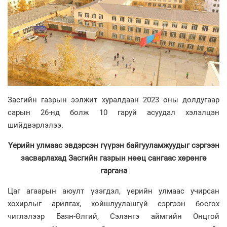
Засгийн газрын ээлжит хуралдаан 2023 оны долдугаар
сарын 26-нд болж 10 гаруй асуудал хэлэлцэн
шийдвэрлэлээ.
Үерийн улмаас эвдэрсэн гүүрэн байгууламжуудыг сэргээн
засварлахад Засгийн газрын нөөц сангаас хөрөнгө
гаргана
Цаг агаарын аюулт үзэгдэл, үерийн улмаас учирсан
хохирлыг арилгах, хойшлуулашгүй сэргээн босгох
чиглэлээр Баян-Өлгий, Сэлэнгэ аймгийн Онцгой