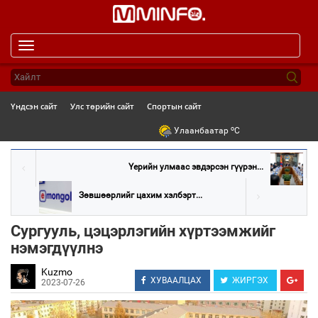
Toggle
navigation
Үндсэн сайт
Улс төрийн сайт
Спортын сайт
o
Улаанбаатар
C
Үерийн улмаас эвдэрсэн гүүрэн...
Зөвшөөрлийг цахим хэлбэрт...
Сургууль, цэцэрлэгийн хүртээмжийг
нэмэгдүүлнэ
Kuzmo
ХУВААЛЦАХ
ЖИРГЭХ
2023-07-26