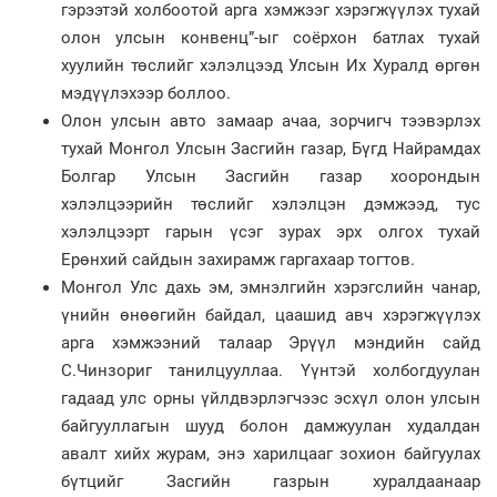
гэрээтэй холбоотой арга хэмжээг хэрэгжүүлэх тухай
олон улсын конвенц”-ыг соёрхон батлах тухай
хуулийн төслийг хэлэлцээд Улсын Их Хуралд өргөн
мэдүүлэхээр боллоо.
Олон улсын авто замаар ачаа, зорчигч тээвэрлэх
тухай Монгол Улсын Засгийн газар, Бүгд Найрамдах
Болгар Улсын Засгийн газар хоорондын
хэлэлцээрийн төслийг хэлэлцэн дэмжээд, тус
хэлэлцээрт гарын үсэг зурах эрх олгох тухай
Ерөнхий сайдын захирамж гаргахаар тогтов.
Монгол Улс дахь эм, эмнэлгийн хэрэгслийн чанар,
үнийн өнөөгийн байдал, цаашид авч хэрэгжүүлэх
арга хэмжээний талаар Эрүүл мэндийн сайд
С.Чинзориг танилцууллаа. Үүнтэй холбогдуулан
гадаад улс орны үйлдвэрлэгчээс эсхүл олон улсын
байгууллагын шууд болон дамжуулан худалдан
авалт хийх журам, энэ харилцааг зохион байгуулах
бүтцийг Засгийн газрын хуралдаанаар