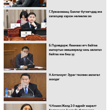
Сайд нар төсвөө хэрхэн зарцуулах вэ?
Г.Лувсанжамц: Баялаг бүтээгчдэд энэ
хэлэлцээр хэрхэн нөлөөлөх вэ
Засгийн газрын ээлжит хуралдаан
болж байна
Б.Пүрэвдорж: Яамнаас өгч байгаа
импортын зөвшөөрөлд чинь авлигал
байгаа юм биш үү
Автомашинд улсын дугаарын тэгш,
сондгойгоор шатахуун олгоно
Н.Алтанхуяг: Зураг төслөөс авлигал
эхэлдэг
Бага орлоготой иргэдийн орлогод
татвар ногдуулахгүй байх эрх зүйн
орчныг бүрдүүллээ
Ч.Номин:Жилд 2-3 өдрийг амралт