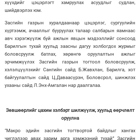
хүүхдийг цэцэрлэгт хамруулах асуудлыг судлан,
шийдвэрлэх юм.
Засгийн газрын хуралдаанаар цэцэрлэг, сургуулийн
хүртээмж, ачааллыг бууруулах талаар салбарын яамнаас
авч хэрэгжүүлж буй ажлын явцын мэдээллийг сонсоод
Барилгын тухай хуульд заасны дагуу холбогдох журмыг
боловсруулж батлах, хөрөнгө оруулалтын ажлыг
эрчимжүүлэх Засгийн газрын тогтоол боловсруулж,
хэлэлцүүлэхийг Сангийн сайд Б.Жавхлан, Барилга, хот
байгуулалтын сайд Ц.Даваасүрэн, Боловсрол, шинжлэх
ухааны сайд Л.Энх-Амгалан нар даалгалаа.
Зөвшөөрлийг цахим хэлбэрт шилжүүлж, хуульд өөрчлөлт
оруулна
“Макро эдийн засгийн тогтвортой байдлыг хангах
чиглэлээр авах зарим арга хэмжээний тухай” Засгийн