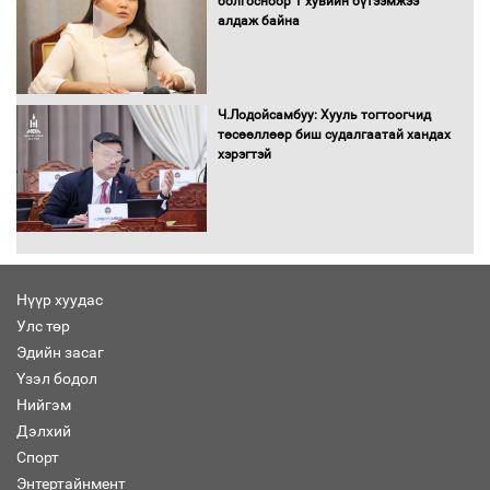
болгосноор 1 хувийн бүтээмжээ
алдаж байна
Хөшөө бүтсэн түүхийг өгүүлэх 7
баримт
Ч.Лодойсамбуу: Хууль тогтоогчид
төсөөллөөр биш судалгаатай хандах
хэрэгтэй
Хөвсгөл нуурын лусыг тахих төрийн
тахилгын ёслол боллоо
Нүүр хуудас
Улс төр
“Хар жагсаалт”-ын асуудлыг цэгцлэх
Эдийн засаг
чиглэлээр Монголбанкны удирдлагад
30 хоногийн хугацаатай үүрэг өглөө
Үзэл бодол
Нийгэм
Дэлхий
Спорт
Ерөнхий сайд Н.Учрал олимпиадын
Энтертайнмент