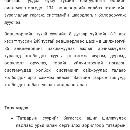
сангаас тусдаа буюу тухайн байгууллага өөрийн
системээр олгодог 134 зөвшөөрлийг холбох техникийн
зураглалыг гаргаж, системийн шаардлагыг боловсруулж
дуусчээ.
Зөвшөөрлийн тухай хуулийн 8 дугаар зүйлийн 8.1 дэх
хэсэгт туссан 249 тусгай зөвшөөрлөөс цахимд шилжээгүй
85 зөвшөөрлийг цахимжуулах ажлыг эрчимжүүлэх
хүрээнд холбогдох хууль, тогтоомж, журам, дүрэмд
өөрчлөлт оруулах, төрийн үйлчилгээний нэгдсэн
системүүдэд холбох, системийг сайжруулах талаар
холбогдох арга хэмжээ авахыг Засгийн газрын гишүүд,
холбогдох албан тушаалтанд даалгалаа.
Товч мэдээ
“Татварын суурийг багасгах, ашиг шилжүүлэх
явдлаас урьдчилан сэргийлэх зорилгоор татварын