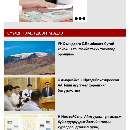
СҮҮЛД НЭМЭГДСЭН МЭДЭЭ
УИХ-ын дарга С.Бямбацогт Сутай
хайрхны тэнгэрийг тахих тахилгад
оролцлоо
С.Амарсайхан: Иргэдийг хохироосон
ААН-ийн нуугтмал хөрөнгийг
битүүмжлэнэ
Н.Номтойбаяр: Аймгуудад тулгамдаж
буй асуудлуудыг Засгийн газрын
хуралдаанд танилцуулж,