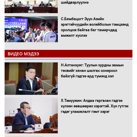
шийдвэрлүүлнэ
С.Бямбацогт Зүүн Азийн
эрэгтэйчүүдийн волейболын тэмцээнд
оролцож байгаа баг тамирчдад
амжилт хүслээ
ВИДЕО МЭДЭЭ
Автобензин, дизель түлшний онцгой
Н.Алтанхуяг: Туулын хурдны замын
албан татварыг тэглэлээ
төсвийг хянан шалгах сонирхол
байхгүй гэдгээ ард түмэнд хэл
Х.Тэмүүжин: Алдаа гаргасан гэдгээ
Санхүүгийн хэмнэлтийн горимд эрүүл
хүлээн зөвшөөрөх хэрэгтэй. Хүн гүтгэх
мэндийн салбар хамаарахгүй
гэдэг уламжлалт гэмт хэрэг
Нөөцийн махны худалдаа,