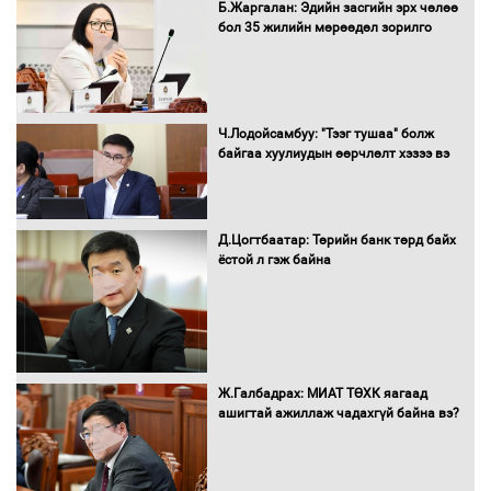
Б.Жаргалан: Эдийн засгийн эрх чөлөө
борлуулалтыг нээлттэй ил тод
бол 35 жилийн мөрөөдөл зорилго
болгоно
Монгол Улс “COP17”-д “Тал хээрийн
Ч.Лодойсамбуу: "Тээг тушаа" болж
төлөвлөгөө”-гөө танилцуулна
байгаа хуулиудын өөрчлөлт хэзээ вэ
Д.Цогтбаатар: Төрийн банк төрд байх
ёстой л гэж байна
16 төрлийн эмийг нэг эх үүсвэрээс
худалдан авах журмыг баталлаа
Бүх шатанд хэмнэлтийн горимд
Ж.Галбадрах: МИАТ ТӨХК яагаад
шилжиж, найр наадам, зөвлөгөөн,
ашигтай ажиллаж чадахгүй байна вэ?
гадаад томилолтыг хориглолоо