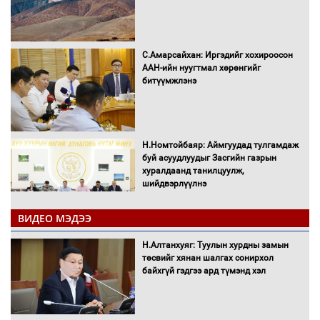
С.Амарсайхан: Иргэдийг хохироосон
ААН-ийн нуугтмал хөрөнгийг
битүүмжлэнэ
Н.Номтойбаяр: Аймгуудад тулгамдаж
буй асуудлуудыг Засгийн газрын
хуралдаанд танилцуулж,
шийдвэрлүүлнэ
ВИДЕО МЭДЭЭ
С.Бямбацогт Зүүн Азийн
эрэгтэйчүүдийн волейболын тэмцээнд
Н.Алтанхуяг: Туулын хурдны замын
оролцож байгаа баг тамирчдад
төсвийг хянан шалгах сонирхол
амжилт хүслээ
байхгүй гэдгээ ард түмэнд хэл