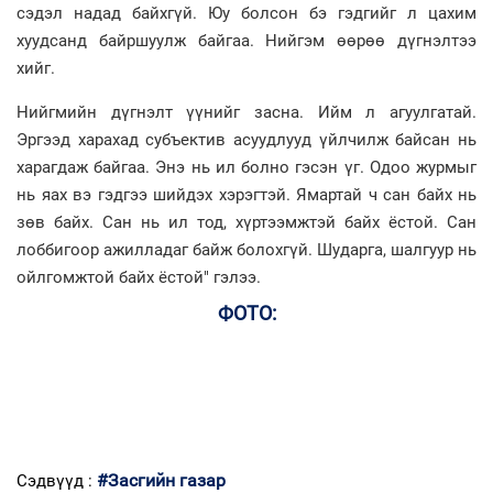
сэдэл надад байхгүй. Юу болсон бэ гэдгийг л цахим
хуудсанд байршуулж байгаа. Нийгэм өөрөө дүгнэлтээ
хийг.
Нийгмийн дүгнэлт үүнийг засна. Ийм л агуулгатай.
Эргээд харахад субъектив асуудлууд үйлчилж байсан нь
харагдаж байгаа. Энэ нь ил болно гэсэн үг. Одоо журмыг
нь яах вэ гэдгээ шийдэх хэрэгтэй. Ямартай ч сан байх нь
зөв байх. Сан нь ил тод, хүртээмжтэй байх ёстой. Сан
лоббигоор ажилладаг байж болохгүй. Шударга, шалгуур нь
ойлгомжтой байх ёстой" гэлээ.
ФОТО:
#Засгийн газар
Сэдвүүд :