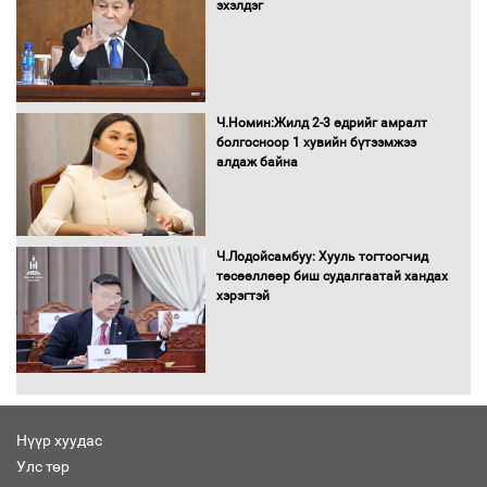
эхэлдэг
Автомашинд улсын дугаарын тэгш,
сондгойгоор шатахуун олгоно
Ч.Номин:Жилд 2-3 өдрийг амралт
болгосноор 1 хувийн бүтээмжээ
алдаж байна
Бага орлоготой иргэдийн орлогод
татвар ногдуулахгүй байх эрх зүйн
орчныг бүрдүүллээ
Ч.Лодойсамбуу: Хууль тогтоогчид
төсөөллөөр биш судалгаатай хандах
хэрэгтэй
Хөшөө бүтсэн түүхийг өгүүлэх 7
баримт
Нүүр хуудас
Улс төр
Хөвсгөл нуурын лусыг тахих төрийн
тахилгын ёслол боллоо