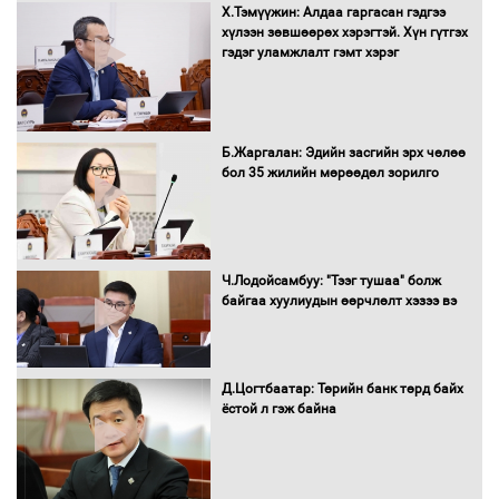
Х.Тэмүүжин: Алдаа гаргасан гэдгээ
Автобензин, дизель түлшний онцгой
хүлээн зөвшөөрөх хэрэгтэй. Хүн гүтгэх
албан татварыг тэглэлээ
гэдэг уламжлалт гэмт хэрэг
Санхүүгийн хэмнэлтийн горимд эрүүл
Б.Жаргалан: Эдийн засгийн эрх чөлөө
мэндийн салбар хамаарахгүй
бол 35 жилийн мөрөөдөл зорилго
Нөөцийн махны худалдаа,
Ч.Лодойсамбуу: "Тээг тушаа" болж
борлуулалтыг нээлттэй ил тод
байгаа хуулиудын өөрчлөлт хэзээ вэ
болгоно
Д.Цогтбаатар: Төрийн банк төрд байх
ёстой л гэж байна
Монгол Улс “COP17”-д “Тал хээрийн
төлөвлөгөө”-гөө танилцуулна