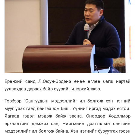
Ерөнхий сайд Л.Оюун-Эрдэнэ өнөө өглөө багш нартай
уулзахдаа дараах байр суурийг илэрхийлжээ.
Тэрбээр "Сангуудын мэдээллийг ил болгож хэн нэгний
мууг үзэх гээд байгаа юм биш. Үүнийг иргэд мэдэх ёстой.
Яагаад гэвэл мэдэж байж засна. Өнөөдөр Хөдөлмөр
эрхлэлтийг дэмжих сан, Нийгмийн даатгалын сангийн
мэдээллийг ил болгож байна. Хэн нэгнийг буруутгах гэсэн