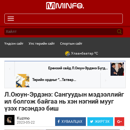
Toggle
navigation
Үндсэн сайт
Улс төрийн сайт
Спортын сайт
o
Улаанбаатар
C
Ерөнхий сайд Л.Оюун-Эрдэнэ Бүгд...
Төрийн ордныг “...Татвар...
Л.Оюун-Эрдэнэ: Сангуудын мэдээллийг
ил болгож байгаа нь хэн нэгний мууг
үзэх гэсэндээ биш
Kuzmo
ХУВААЛЦАХ
ЖИРГЭХ
2023-05-22