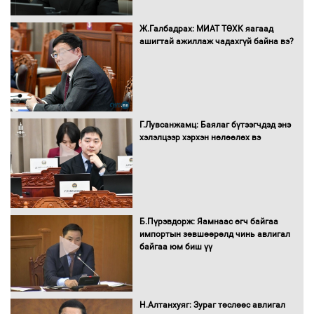
16 төрлийн эмийг нэг эх үүсвэрээс
Ж.Галбадрах: МИАТ ТӨХК яагаад
худалдан авах журмыг баталлаа
ашигтай ажиллаж чадахгүй байна вэ?
Бүх шатанд хэмнэлтийн горимд
шилжиж, найр наадам, зөвлөгөөн,
Г.Лувсанжамц: Баялаг бүтээгчдэд энэ
гадаад томилолтыг хориглолоо
хэлэлцээр хэрхэн нөлөөлөх вэ
Сайд нар төсвөө хэрхэн зарцуулах вэ?
Б.Пүрэвдорж: Яамнаас өгч байгаа
импортын зөвшөөрөлд чинь авлигал
байгаа юм биш үү
Засгийн газрын ээлжит хуралдаан
болж байна
Н.Алтанхуяг: Зураг төслөөс авлигал