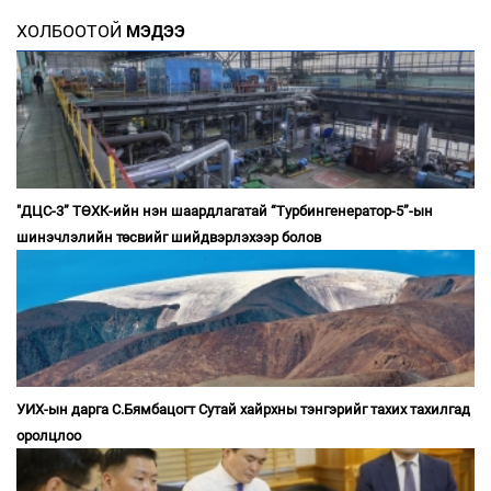
ХОЛБООТОЙ
МЭДЭЭ
"ДЦС-3” ТӨХК-ийн нэн шаардлагатай “Турбингенератор-5”-ын
шинэчлэлийн төсвийг шийдвэрлэхээр болов
УИХ-ын дарга С.Бямбацогт Сутай хайрхны тэнгэрийг тахих тахилгад
оролцлоо