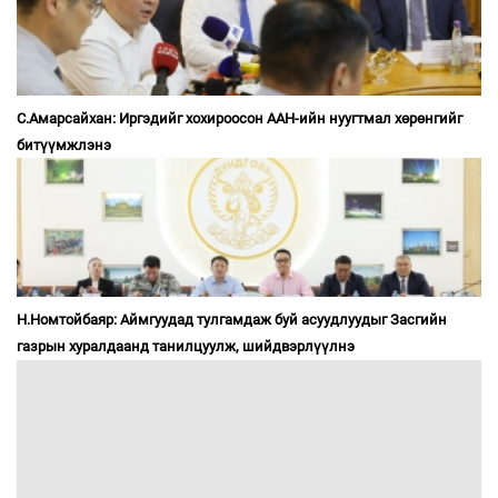
С.Амарсайхан: Иргэдийг хохироосон ААН-ийн нуугтмал хөрөнгийг
битүүмжлэнэ
Н.Номтойбаяр: Аймгуудад тулгамдаж буй асуудлуудыг Засгийн
газрын хуралдаанд танилцуулж, шийдвэрлүүлнэ