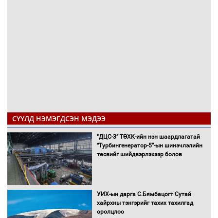
СҮҮЛД НЭМЭГДСЭН МЭДЭЭ
"ДЦС-3” ТӨХК-ийн нэн шаардлагатай
“Турбингенератор-5”-ын шинэчлэлийн
төсвийг шийдвэрлэхээр болов
УИХ-ын дарга С.Бямбацогт Сутай
хайрхны тэнгэрийг тахих тахилгад
оролцлоо