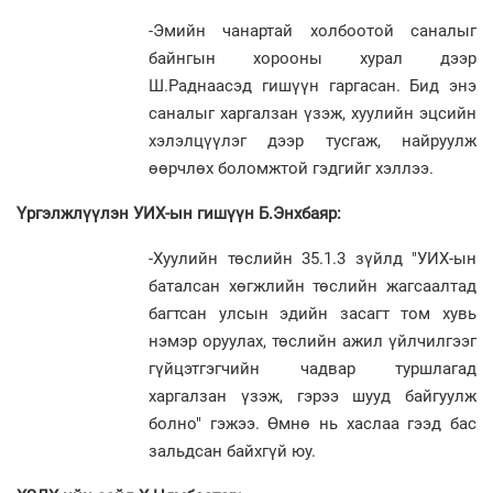
-Эмийн чанартай холбоотой саналыг
байнгын хорооны хурал дээр
Ш.Раднаасэд гишүүн гаргасан. Бид энэ
саналыг харгалзан үзэж, хуулийн эцсийн
хэлэлцүүлэг дээр тусгаж, найруулж
өөрчлөх боломжтой гэдгийг хэллээ.
Үргэлжлүүлэн УИХ-ын гишүүн Б.Энхбаяр:
-Хуулийн төслийн 35.1.3 зүйлд "УИХ-ын
баталсан хөгжлийн төслийн жагсаалтад
багтсан улсын эдийн засагт том хувь
нэмэр оруулах, төслийн ажил үйлчилгээг
гүйцэтгэгчийн чадвар туршлагад
харгалзан үзэж, гэрээ шууд байгуулж
болно" гэжээ. Өмнө нь хаслаа гээд бас
зальдсан байхгүй юу.