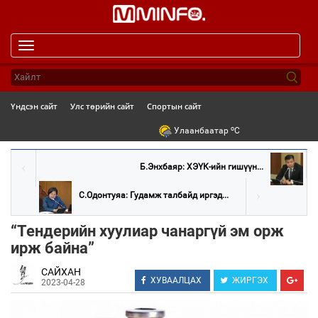
Toggle
navigation
Үндсэн сайт
Улс төрийн сайт
Спортын сайт
o
Улаанбаатар
C
Б.Энхбаяр: ХЭҮК-ийн гишүүн...
С.Одонтуяа: Гудамж талбайд иргэд...
“Тендерийн хуулиар чанаргүй эм орж
ирж байна”
САЙХАН
ХУВААЛЦАХ
ЖИРГЭХ
2023-04-28