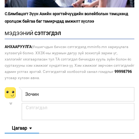
С.Бямбацогт Зүүн Азийн эрэгтэйчүүдийн волейболын тэмцээнд
оролцож байгаа баг тамирчдад амжилт хүслээ
МЭДЭЭНИЙ
СЭТГЭГДЭЛ
АНХААРУУЛГА:
Уншигчдын бичсэн сэтгэгдэлд mminfo.mn хариуцлага
хүлээхгүй болно. ХХЗХ-ны журмын дагуу зүй зохисгүй зарим үг,
хэллэгийг хязгаарласан тул ТА сэтгэгдэл бичихдээ хууль зүйн болон ёс
суртахууны хэм хэмжээг хүндэтгэнэ үү. Хэм хэмжээг зөрчсөн сэтгэгдлийг
админ устгах эрхтэй. Сэтгэгдэлтэй холбоотой санал гомдлыг
99998796
утсаар хүлээн авна.
Цагаар