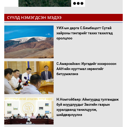
СҮҮЛД НЭМЭГДСЭН МЭДЭЭ
УИХ-ын дарга С.Бямбацогт Сутай
хайрхны тэнгэрийг тахих тахилгад
оролцлоо
С.Амарсайхан: Иргэдийг хохироосон
ААН-ийн нуугтмал хөрөнгийг
битүүмжлэнэ
Н.Номтойбаяр: Аймгуудад тулгамдаж
буй асуудлуудыг Засгийн газрын
хуралдаанд танилцуулж,
шийдвэрлүүлнэ