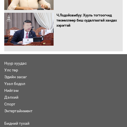
Хөшөө бүтсэн түүхийг өгүүлэх 7
баримт
Ч.Лодойсамбуу: Хууль тогтоогчид
төсөөллөөр биш судалгаатай хандах
хэрэгтэй
Хөвсгөл нуурын лусыг тахих төрийн
тахилгын ёслол боллоо
Нүүр хуудас
Улс төр
“Хар жагсаалт”-ын асуудлыг цэгцлэх
Эдийн засаг
чиглэлээр Монголбанкны удирдлагад
30 хоногийн хугацаатай үүрэг өглөө
Үзэл бодол
Нийгэм
Дэлхий
Спорт
Ерөнхий сайд Н.Учрал олимпиадын
Энтертайнмент
хүрээнд гарсан зардлыг шийдвэрлэж
өгөхөөр болов
Бидний тухай