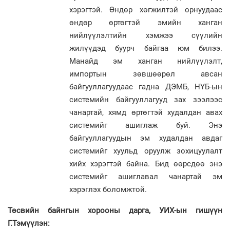
хэрэгтэй. Өндөр хөгжилтэй орнуудаас
өндөр өртөгтэй эмийн ханган
нийлүүлэлтийн хэмжээ сүүлийн
жилүүдэд буурч байгаа юм билээ.
Манайд эм ханган нийлүүлэлт,
импортын зөвшөөрөл авсан
байгууллагуудаас гадна ДЭМБ, НҮБ-ын
системийн байгууллагууд зах зээлээс
чанартай, хямд өртөгтэй худалдан авах
системийг ашиглаж буй. Энэ
байгууллагуудын эм худалдан авдаг
системийг хуульд оруулж зохицуулалт
хийх хэрэгтэй байна. Бид өөрсдөө энэ
системийг ашиглавал чанартай эм
хэрэглэх боломжтой.
Төсвийн байнгын хорооны дарга, УИХ-ын гишүүн
Г.Тэмүүлэн: