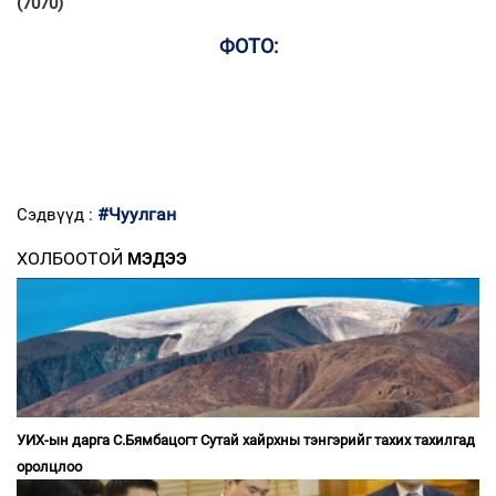
(7070)
ФОТО:
#Чуулган
Сэдвүүд :
ХОЛБООТОЙ
МЭДЭЭ
УИХ-ын дарга С.Бямбацогт Сутай хайрхны тэнгэрийг тахих тахилгад
оролцлоо