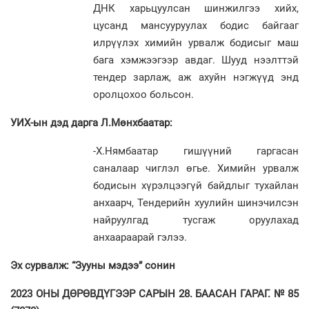
ДНК харьцуулсан шинжилгээ хийх,
цусанд мансууруулах бодис байгааг
илрүүлэх химийн урвалж бодисыг маш
бага хэмжээгээр авдаг. Шууд нээлттэй
тендер зарлаж, аж ахуйн нэгжүүд энд
оролцохоо больсон.
УИХ-ын дэд дарга Л.Мөнхбаатар:
-Х.Нямбаатар гиш
үү
ний гаргасан
саналаар чиглэл
ө
гье. Химийн урвалж
бодисын х
ү
рэлцээг
ү
й байдлыг тухайлан
анхаарч, Тендерийн хуулийн шинэчилсэн
найруулгад тусгаж оруулахад
анхаараарай гэлээ.
Эх сурвалж: “Зууны мэдээ” сонин
2023 ОНЫ ДӨРӨВДҮГЭЭР САРЫН 28. БААСАН ГАРАГ. № 85