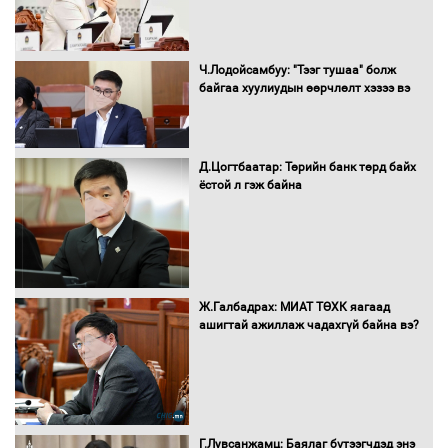
Монгол Улс “COP17”-д “Тал хээрийн
Ч.Лодойсамбуу: "Тээг тушаа" болж
төлөвлөгөө”-гөө танилцуулна
байгаа хуулиудын өөрчлөлт хэзээ вэ
Д.Цогтбаатар: Төрийн банк төрд байх
ёстой л гэж байна
16 төрлийн эмийг нэг эх үүсвэрээс
худалдан авах журмыг баталлаа
Бүх шатанд хэмнэлтийн горимд
Ж.Галбадрах: МИАТ ТӨХК яагаад
шилжиж, найр наадам, зөвлөгөөн,
ашигтай ажиллаж чадахгүй байна вэ?
гадаад томилолтыг хориглолоо
Сайд нар төсвөө хэрхэн зарцуулах вэ?
Г.Лувсанжамц: Баялаг бүтээгчдэд энэ