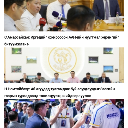
С.Амарсайхан: Иргэдийг хохироосон ААН-ийн нуугтмал хөрөнгийг
битүүмжлэнэ
Н.Номтойбаяр: Аймгуудад тулгамдаж буй асуудлуудыг Засгийн
газрын хуралдаанд танилцуулж, шийдвэрлүүлнэ