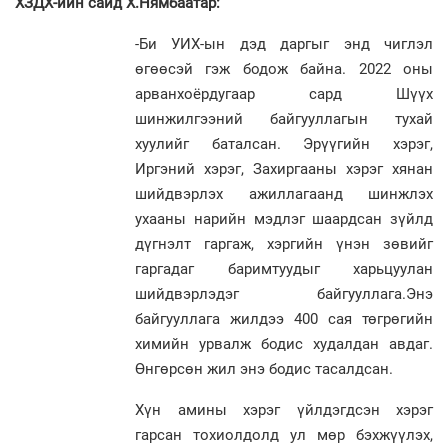
ХЗДХ-ийн сайд Х.Нямбаатар:
-Би УИХ-ын дэд даргыг энд чиглэл
өгөөсэй гэж бодож байна. 2022 оны
арванхоёрдугаар сард Шүүх
шинжилгээний байгууллагын тухай
хуулийг баталсан. Эрүүгийн хэрэг,
Иргэний хэрэг, Захиргааны хэрэг хянан
шийдвэрлэх ажиллагаанд шинжлэх
ухааны нарийн мэдлэг шаардсан зүйлд
дүгнэлт гаргаж, хэргийн үнэн зөвийг
гаргадаг баримтуудыг харьцуулан
шийдвэрлэдэг байгууллага.Энэ
байгууллага жилдээ 400 сая төгрөгийн
химийн урвалж бодис худалдан авдаг.
Өнгөрсөн жил энэ бодис тасалдсан.
Хүн амины хэрэг үйлдэгдсэн хэрэг
гарсан тохиолдолд ул мөр бэхжүүлэх,