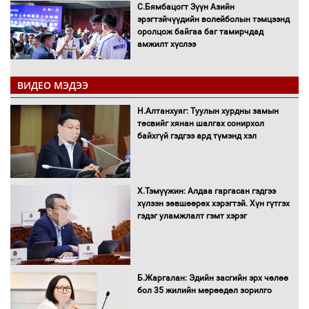
С.Бямбацогт Зүүн Азийн
эрэгтэйчүүдийн волейболын тэмцээнд
оролцож байгаа баг тамирчдад
амжилт хүслээ
ВИДЕО МЭДЭЭ
Автобензин, дизель түлшний онцгой
Н.Алтанхуяг: Туулын хурдны замын
албан татварыг тэглэлээ
төсвийг хянан шалгах сонирхол
байхгүй гэдгээ ард түмэнд хэл
Х.Тэмүүжин: Алдаа гаргасан гэдгээ
Санхүүгийн хэмнэлтийн горимд эрүүл
хүлээн зөвшөөрөх хэрэгтэй. Хүн гүтгэх
мэндийн салбар хамаарахгүй
гэдэг уламжлалт гэмт хэрэг
Нөөцийн махны худалдаа,
Б.Жаргалан: Эдийн засгийн эрх чөлөө
борлуулалтыг нээлттэй ил тод
бол 35 жилийн мөрөөдөл зорилго
болгоно