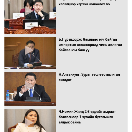
хэлэлцээр хэрхэн нөлөөлөх вэ
Засгийн газрын ээлжит хуралдаан
болж байна
Б.Пүрэвдорж: Яамнаас өгч байгаа
импортын зөвшөөрөлд чинь авлигал
байгаа юм биш үү
Автомашинд улсын дугаарын тэгш,
сондгойгоор шатахуун олгоно
Н.Алтанхуяг: Зураг төслөөс авлигал
эхэлдэг
Бага орлоготой иргэдийн орлогод
татвар ногдуулахгүй байх эрх зүйн
орчныг бүрдүүллээ
Ч.Номин:Жилд 2-3 өдрийг амралт
болгосноор 1 хувийн бүтээмжээ
алдаж байна