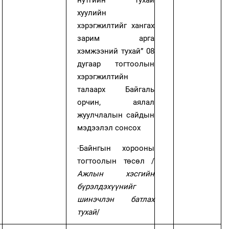
хуулийн
хэрэгжилтийг хангах
зарим арга
хэмжээний тухай” 08
дугаар тогтоолын
хэрэгжилтийн
талаарх Байгаль
орчин, аялал
жуулчлалын сайдын
мэдээлэл сонсох
·
Байнгын хорооны
тогтоолын төсөл /
Ажлын хэсгийн
бүрэлдэхүүнийг
шинэчлэн батлах
тухай
/