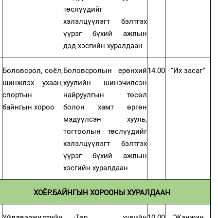
төслүүдийг
хэлэлцүүлэгт бэлтгэх
үүрэг бүхий ажлын
дэд
хэсгийн хуралдаан
Боловсрол, соёл,
Боловсролын ерөнхий
14.00
“Их засаг”
шинжлэх ухаан,
хуулийн шинэчилсэн
спортын
найруулгын төсөл
байнгын хороо
болон хамт өргөн
мэдүүлсэн хууль,
тогтоолын төслүүдийг
хэлэлцүүлэгт бэлтгэх
үүрэг бүхий ажлын
хэсгийн хуралдаан
ХОЁР.БАЙНГЫН ХОРООНЫ ХУРАЛДААН
Үйлдвэржилтийн
·
Төр, хувийн
10.00
“Жанжин