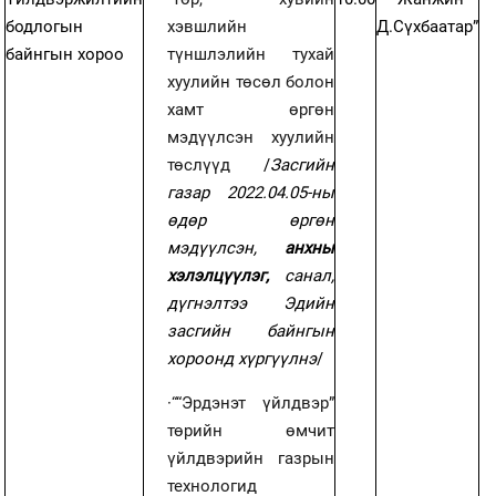
бодлогын
хэвшлийн
Д.Сүхбаатар”
байнгын хороо
түншлэлийн тухай
хуулийн төсөл болон
хамт өргөн
мэдүүлсэн хуулийн
төслүүд
/
Засгийн
газар 2022.04.05-ны
өдөр өргөн
мэдүүлсэн,
анхны
хэлэлцүүлэг,
санал,
дүгнэлтээ Эдийн
засгийн байнгын
хороонд хүргүүлнэ
/
·
““Эрдэнэт үйлдвэр”
төрийн өмчит
үйлдвэрийн газрын
технологид