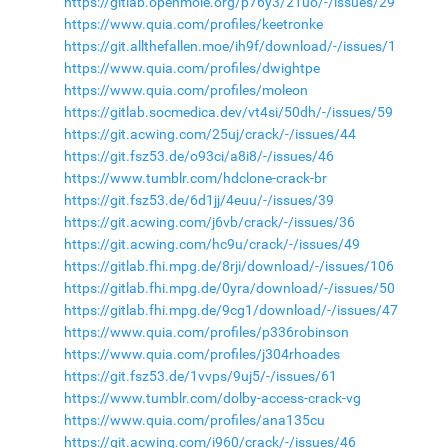
https://gitlab.openmole.org/p76y3/21uo/-/issues/29
https://www.quia.com/profiles/keetronke
https://git.allthefallen.moe/ih9f/download/-/issues/1
https://www.quia.com/profiles/dwightpe
https://www.quia.com/profiles/moleon
https://gitlab.socmedica.dev/vt4si/50dh/-/issues/59
https://git.acwing.com/25uj/crack/-/issues/44
https://git.fsz53.de/o93ci/a8i8/-/issues/46
https://www.tumblr.com/hdclone-crack-br
https://git.fsz53.de/6d1jj/4euu/-/issues/39
https://git.acwing.com/j6vb/crack/-/issues/36
https://git.acwing.com/hc9u/crack/-/issues/49
https://gitlab.fhi.mpg.de/8rji/download/-/issues/106
https://gitlab.fhi.mpg.de/0yra/download/-/issues/50
https://gitlab.fhi.mpg.de/9cg1/download/-/issues/47
https://www.quia.com/profiles/p336robinson
https://www.quia.com/profiles/j304rhoades
https://git.fsz53.de/1vvps/9uj5/-/issues/61
https://www.tumblr.com/dolby-access-crack-vg
https://www.quia.com/profiles/ana135cu
https://git.acwing.com/i960/crack/-/issues/46