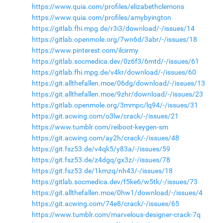
https://www.quia.com/profiles/elizabethclemons
https://www.quia.com/profiles/amybyington
https://gitlab.fhi.mpg.de/r3i3/download/-/issues/14
https://gitlab.openmole.org/7wn6d/3abr/-/issues/18
https://www.pinterest.com/ilcirmy
https://gitlab.socmedica.dev/0z6f3/6mtd/-/issues/61
https://gitlab.fhi.mpg.de/v4kr/download/-/issues/60
https://git.allthefallen.moe/06dg/download/-/issues/13
https://git.allthefallen.moe/9zhr/download/-/issues/23
https://gitlab.openmole.org/3mmpc/lq94/-/issues/31
https://git.acwing.com/o3lw/crack/-/issues/21
https://www.tumblr.com/reiboot-keygen-sm
https://git.acwing.com/ay2h/crack/-/issues/48
https://git.fsz53.de/v4qk5/y83a/-/issues/59
https://git.fsz53.de/z4dgq/gx3z/-/issues/78
https://git.fsz53.de/1kmzq/nh43/-/issues/18
https://gitlab.socmedica.dev/f5ke6/w5tk/-/issues/73
https://git.allthefallen.moe/0hw1/download/-/issues/4
https://git.acwing.com/74e8/crack/-/issues/65
https://www.tumblr.com/marvelous-designer-crack-7q