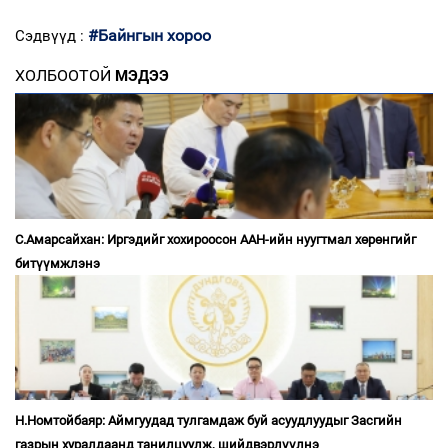
#Байнгын хороо
Сэдвүүд :
ХОЛБООТОЙ
МЭДЭЭ
С.Амарсайхан: Иргэдийг хохироосон ААН-ийн нуугтмал хөрөнгийг
битүүмжлэнэ
Н.Номтойбаяр: Аймгуудад тулгамдаж буй асуудлуудыг Засгийн
газрын хуралдаанд танилцуулж, шийдвэрлүүлнэ