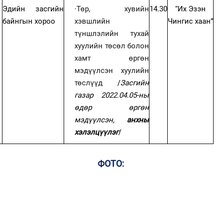
Эдийн засгийн
·
Төр, хувийн
14.30
“Их Эзэн
байнгын хороо
хэвшлийн
Чингис хаан”
түншлэлийн тухай
хуулийн төсөл болон
хамт өргөн
мэдүүлсэн хуулийн
төслүүд
/
Засгийн
газар 2022.04.05-ны
өдөр өргөн
мэдүүлсэн,
анхны
хэлэлцүүлэг
/
ФОТО: