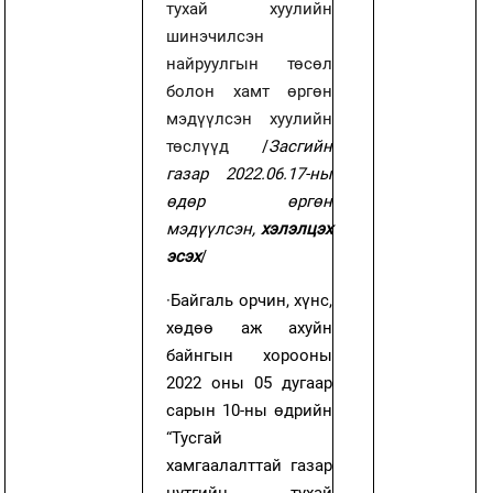
тухай хуулийн
шинэчилсэн
найруулгын төсөл
болон хамт өргөн
мэдүүлсэн хуулийн
төслүүд
/
Засгийн
газар 2022.06.17-ны
өдөр өргөн
мэдүүлсэн,
хэлэлцэх
эсэх
/
·
Байгаль орчин, хүнс,
хөдөө аж ахуйн
байнгын хорооны
2022 оны 05 дугаар
сарын 10-ны өдрийн
“Тусгай
хамгаалалттай газар
нутгийн тухай