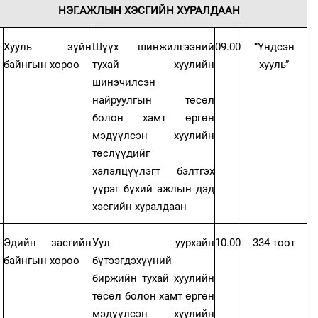
НЭГ.АЖЛЫН ХЭСГИЙН ХУРАЛДААН
Хууль зүйн
Шүүх шинжилгээний
09.00
“Үндсэн
байнгын хороо
тухай хуулийн
хууль”
шинэчилсэн
найруулгын төсөл
болон хамт өргөн
мэдүүлсэн хуулийн
төслүүдийг
хэлэлцүүлэгт бэлтгэх
үүрэг бүхий ажлын дэд
хэсгийн хуралдаан
Эдийн засгийн
Уул уурхайн
10.00
334 тоот
байнгын хороо
бүтээгдэхүүний
биржийн тухай хуулийн
төсөл болон хамт өргөн
мэдүүлсэн хуулийн