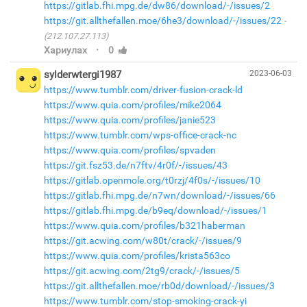
https://gitlab.fhi.mpg.de/dw86/download/-/issues/2
https://git.allthefallen.moe/6he3/download/-/issues/22
(212.107.27.113)
·
Хариулах
0
sylderwtergi1987
2023-06-03
https://www.tumblr.com/driver-fusion-crack-ld
https://www.quia.com/profiles/mike2064
https://www.quia.com/profiles/janie523
https://www.tumblr.com/wps-office-crack-nc
https://www.quia.com/profiles/spvaden
https://git.fsz53.de/n7ftv/4r0f/-/issues/43
https://gitlab.openmole.org/t0rzj/4f0s/-/issues/10
https://gitlab.fhi.mpg.de/n7wn/download/-/issues/66
https://gitlab.fhi.mpg.de/b9eq/download/-/issues/1
https://www.quia.com/profiles/b321haberman
https://git.acwing.com/w80t/crack/-/issues/9
https://www.quia.com/profiles/krista563co
https://git.acwing.com/2tg9/crack/-/issues/5
https://git.allthefallen.moe/rb0d/download/-/issues/3
https://www.tumblr.com/stop-smoking-crack-yi