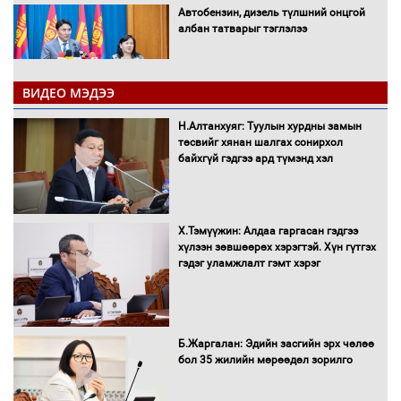
Автобензин, дизель түлшний онцгой
албан татварыг тэглэлээ
ВИДЕО МЭДЭЭ
Санхүүгийн хэмнэлтийн горимд эрүүл
Н.Алтанхуяг: Туулын хурдны замын
мэндийн салбар хамаарахгүй
төсвийг хянан шалгах сонирхол
байхгүй гэдгээ ард түмэнд хэл
Нөөцийн махны худалдаа,
Х.Тэмүүжин: Алдаа гаргасан гэдгээ
борлуулалтыг нээлттэй ил тод
хүлээн зөвшөөрөх хэрэгтэй. Хүн гүтгэх
болгоно
гэдэг уламжлалт гэмт хэрэг
Монгол Улс “COP17”-д “Тал хээрийн
Б.Жаргалан: Эдийн засгийн эрх чөлөө
төлөвлөгөө”-гөө танилцуулна
бол 35 жилийн мөрөөдөл зорилго