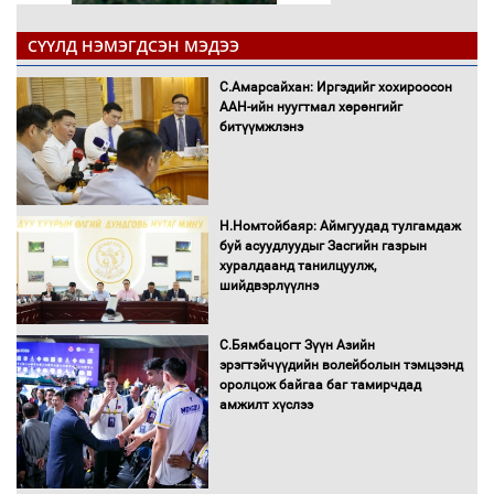
СҮҮЛД НЭМЭГДСЭН МЭДЭЭ
С.Амарсайхан: Иргэдийг хохироосон
ААН-ийн нуугтмал хөрөнгийг
битүүмжлэнэ
Н.Номтойбаяр: Аймгуудад тулгамдаж
буй асуудлуудыг Засгийн газрын
хуралдаанд танилцуулж,
шийдвэрлүүлнэ
С.Бямбацогт Зүүн Азийн
эрэгтэйчүүдийн волейболын тэмцээнд
оролцож байгаа баг тамирчдад
амжилт хүслээ