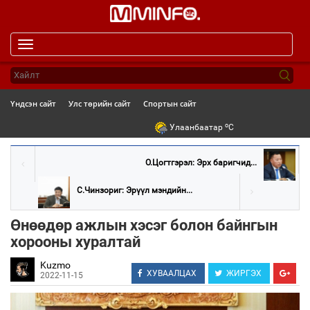
Toggle
navigation
Үндсэн сайт
Улс төрийн сайт
Спортын сайт
o
Улаанбаатар
C
О.Цогтгэрэл: Эрх баригчид...
С.Чинзориг: Эрүүл мэндийн...
Өнөөдөр ажлын хэсэг болон байнгын
хорооны хуралтай
Kuzmo
ХУВААЛЦАХ
ЖИРГЭХ
2022-11-15