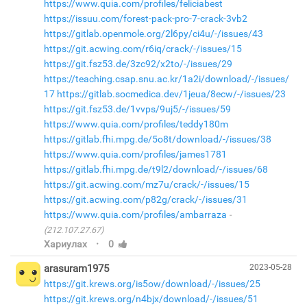
https://www.quia.com/profiles/feliciabest
https://issuu.com/forest-pack-pro-7-crack-3vb2
https://gitlab.openmole.org/2l6py/ci4u/-/issues/43
https://git.acwing.com/r6iq/crack/-/issues/15
https://git.fsz53.de/3zc92/x2to/-/issues/29
https://teaching.csap.snu.ac.kr/1a2i/download/-/issues/
17
https://gitlab.socmedica.dev/1jeua/8ecw/-/issues/23
https://git.fsz53.de/1vvps/9uj5/-/issues/59
https://www.quia.com/profiles/teddy180m
https://gitlab.fhi.mpg.de/5o8t/download/-/issues/38
https://www.quia.com/profiles/james1781
https://gitlab.fhi.mpg.de/t9l2/download/-/issues/68
https://git.acwing.com/mz7u/crack/-/issues/15
https://git.acwing.com/p82g/crack/-/issues/31
https://www.quia.com/profiles/ambarraza
(212.107.27.67)
·
Хариулах
0
arasuram1975
2023-05-28
https://git.krews.org/is5ow/download/-/issues/25
https://git.krews.org/n4bjx/download/-/issues/51