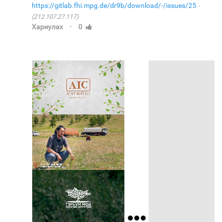
https://gitlab.fhi.mpg.de/dr9b/download/-/issues/25
(212.107.27.117)
·
Хариулах
0