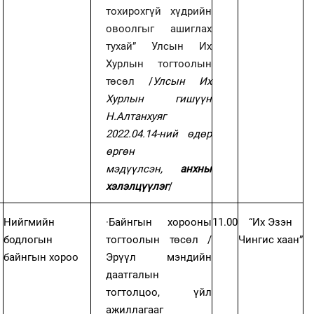
тохирохгүй хүдрийн
овоолгыг ашиглах
тухай” Улсын Их
Хурлын тогтоолын
төсөл
/
Улсын Их
Хурлын гишүүн
Н.Алтанхуяг
2022.04.14-ний өдөр
өргөн
мэдүүлсэн,
анхны
хэлэлцүүлэг
/
Нийгмийн
·
Байнгын хорооны
11.00
“Их Эзэн
бодлогын
тогтоолын төсөл /
Чингис хаан”
байнгын хороо
Эрүүл мэндийн
даатгалын
тогтолцоо, үйл
ажиллагааг