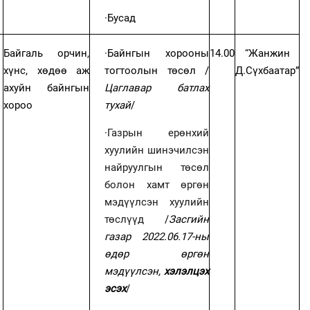
·
Бусад
Байгаль орчин,
·
Байнгын хорооны
14.00
“Жанжин
хүнс, хөдөө аж
тогтоолын төсөл /
Д.Сүхбаатар”
ахуйн байнгын
Цаглавар батлах
хороо
тухай
/
·
Газрын ерөнхий
хуулийн шинэчилсэн
найруулгын төсөл
болон хамт өргөн
мэдүүлсэн хуулийн
төслүүд
/
Засгийн
газар 2022.06.17-ны
өдөр өргөн
мэдүүлсэн,
хэлэлцэх
эсэх
/