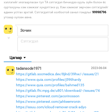
хэллэгийг хязгаарласан тул ТА сэтгэгдэл бичихдээ хууль зүйн болон ёс
суртахууны хэм хэмжээг хүндэтгэнэ үү. Хэм хэмжээг зөрчсөн сэтгэгдлийг
админ устгах эрхтэй. Сэтгэгдэлтэй холбоотой санал гомдлыг
99998796
утсаар хүлээн авна.
Цагаар
tadansode1971
2023-06-04
https://gitlab.socmedica.dev/8jlnd/39hw/-/issues/21
https://www.quia.com/profiles/j596hardy
https://www.quia.com/profiles/bahmed135
https://gitlab.fhi.mpg.de/u801/download/-/issues/74
https://www.pinterest.com/jacorinosson
https://www.pinterest.com/jahkeemronin
https://issuu.com/icloud-remover-crack-adyo