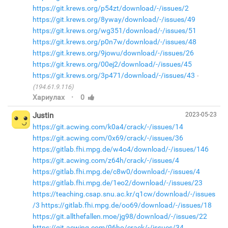
https://git.krews.org/p54zt/download/-/issues/2
https://git.krews.org/8yway/download/-/issues/49
https://git.krews.org/wg351/download/-/issues/51
https://git.krews.org/p0n7w/download/-/issues/48
https://git.krews.org/9jowu/download/-/issues/26
https://git.krews.org/00ej2/download/-/issues/45
https://git.krews.org/3p471/download/-/issues/43
(194.61.9.116)
·
Хариулах
0
Justin
2023-05-23
https://git.acwing.com/k0a4/crack/-/issues/14
https://git.acwing.com/0x69/crack/-/issues/36
https://gitlab.fhi.mpg.de/w4o4/download/-/issues/146
https://git.acwing.com/z64h/crack/-/issues/4
https://gitlab.fhi.mpg.de/c8w0/download/-/issues/4
https://gitlab.fhi.mpg.de/1eo2/download/-/issues/23
https://teaching.csap.snu.ac.kr/q1cw/download/-/issues
/3
https://gitlab.fhi.mpg.de/oo69/download/-/issues/18
https://git.allthefallen.moe/jg98/download/-/issues/22
https://git.acwing.com/96ho/crack/-/issues/34