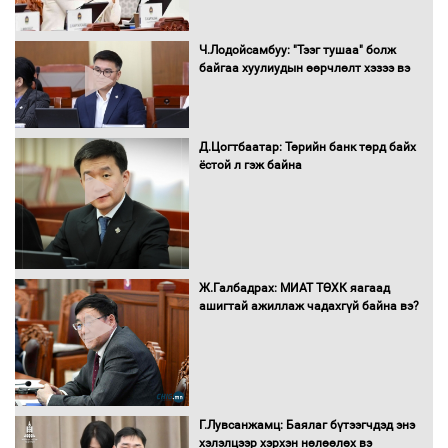
16 төрлийн эмийг нэг эх үүсвэрээс
Ч.Лодойсамбуу: "Тээг тушаа" болж
худалдан авах журмыг баталлаа
байгаа хуулиудын өөрчлөлт хэзээ вэ
Д.Цогтбаатар: Төрийн банк төрд байх
Бүх шатанд хэмнэлтийн горимд
ёстой л гэж байна
шилжиж, найр наадам, зөвлөгөөн,
гадаад томилолтыг хориглолоо
Сайд нар төсвөө хэрхэн зарцуулах вэ?
Ж.Галбадрах: МИАТ ТӨХК яагаад
ашигтай ажиллаж чадахгүй байна вэ?
Засгийн газрын ээлжит хуралдаан
болж байна
Г.Лувсанжамц: Баялаг бүтээгчдэд энэ
хэлэлцээр хэрхэн нөлөөлөх вэ