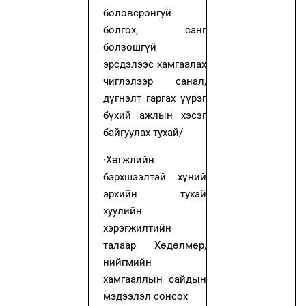
боловсронгуй
болгох, санг
болзошгүй
эрсдэлээс хамгаалах
чиглэлээр санал,
дүгнэлт гаргах үүрэг
бүхий ажлын хэсэг
байгуулах тухай/
·
Хөгжлийн
бэрхшээлтэй хүний
эрхийн тухай
хуулийн
хэрэгжилтийн
талаар Хөдөлмөр,
нийгмийн
хамгааллын сайдын
мэдээлэл сонсох