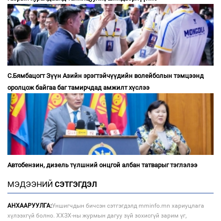
С.Бямбацогт Зүүн Азийн эрэгтэйчүүдийн волейболын тэмцээнд
оролцож байгаа баг тамирчдад амжилт хүслээ
Автобензин, дизель түлшний онцгой албан татварыг тэглэлээ
МЭДЭЭНИЙ
СЭТГЭГДЭЛ
АНХААРУУЛГА:
Уншигчдын бичсэн сэтгэгдэлд mminfo.mn хариуцлага
хүлээхгүй болно. ХХЗХ-ны журмын дагуу зүй зохисгүй зарим үг,