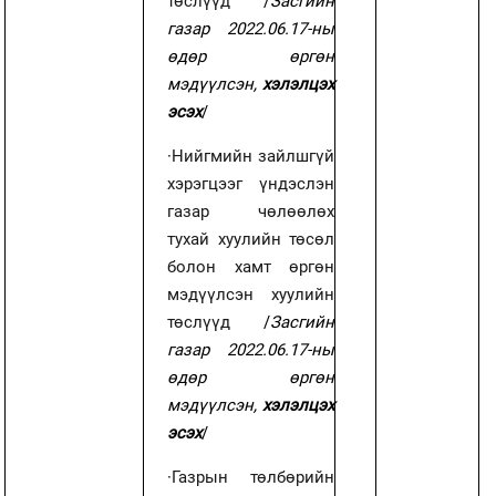
төслүүд
/
Засгийн
газар 2022.06.17-ны
өдөр өргөн
мэдүүлсэн,
хэлэлцэх
эсэх
/
·
Нийгмийн зайлшгүй
хэрэгцээг үндэслэн
газар чөлөөлөх
тухай хуулийн төсөл
болон хамт өргөн
мэдүүлсэн хуулийн
төслүүд
/
Засгийн
газар 2022.06.17-ны
өдөр өргөн
мэдүүлсэн,
хэлэлцэх
эсэх
/
·
Газрын төлбөрийн