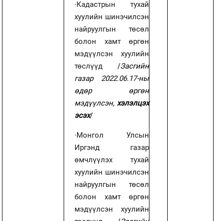
·
Кадастрын тухай
хуулийн шинэчилсэн
найруулгын төсөл
болон хамт өргөн
мэдүүлсэн хуулийн
төслүүд
/
Засгийн
газар 2022.06.17-ны
өдөр өргөн
мэдүүлсэн,
хэлэлцэх
эсэх
/
·
Монгол Улсын
Иргэнд газар
өмчлүүлэх тухай
хуулийн шинэчилсэн
найруулгын төсөл
болон хамт өргөн
мэдүүлсэн хуулийн