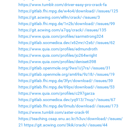
https://www.tumblr.com/driver-easy-pro-crack-fa
https://gitlab.fhi.mpg.de/w4o4/download/-/issues/125
https://git.acwing.com/el9n/crack/-/issues/3
https://gitlab.fhi.mpg.de/1n2b/download/-/issues/99
https://git.acwing.com/a7qq/crack/-/issues/135
https://www.quia.com/profiles/sarmstrong324
https://gitlab.socmedica.dev/x62mr/r2s6/-/issues/62
https://www.quia.com/profiles/edmundroth
https://www.quia.com/profiles/jo264wright
https://www.quia.com/profiles/deniseti398
https://gitlab.openmole.org/9ws1i/j7rs/-/issues/31
https://gitlab.openmole.org/sm69a/9z18/-/issues/19
https://gitlab.fhi.mpg.de/3fyr/download/-/issues/59
https://gitlab.fhi.mpg.de/69px/download/-/issues/53
https://www.quia.com/profiles/c297garza
https://gitlab.socmedica.dev/yq913/7nuy/-/issues/67
https://gitlab.fhi.mpg.de/0mub/download/-/issues/173
https://www.tumblr.com/aster-crack-9l
https://teaching.csap.snu.ac.kr/h3uv/download/-/issues/
21
https://git.acwing.com/3kik/crack/-/issues/44