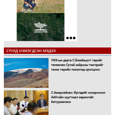
СҮҮЛД НЭМЭГДСЭН МЭДЭЭ
УИХ-ын дарга С.Бямбацогт төрийг
төлөөлөн Сутай хайрхны тэнгэрийг
тахих төрийн тахилгад оролцлоо
С.Амарсайхан: Иргэдийг хохироосон
ААН-ийн нуугтмал хөрөнгийг
битүүмжлэнэ