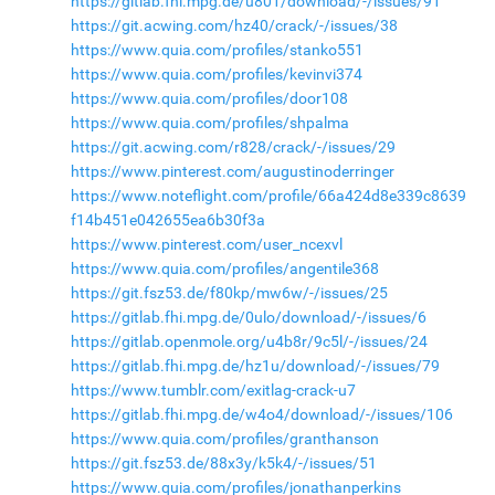
https://gitlab.fhi.mpg.de/u801/download/-/issues/91
https://git.acwing.com/hz40/crack/-/issues/38
https://www.quia.com/profiles/stanko551
https://www.quia.com/profiles/kevinvi374
https://www.quia.com/profiles/door108
https://www.quia.com/profiles/shpalma
https://git.acwing.com/r828/crack/-/issues/29
https://www.pinterest.com/augustinoderringer
https://www.noteflight.com/profile/66a424d8e339c8639
f14b451e042655ea6b30f3a
https://www.pinterest.com/user_ncexvl
https://www.quia.com/profiles/angentile368
https://git.fsz53.de/f80kp/mw6w/-/issues/25
https://gitlab.fhi.mpg.de/0ulo/download/-/issues/6
https://gitlab.openmole.org/u4b8r/9c5l/-/issues/24
https://gitlab.fhi.mpg.de/hz1u/download/-/issues/79
https://www.tumblr.com/exitlag-crack-u7
https://gitlab.fhi.mpg.de/w4o4/download/-/issues/106
https://www.quia.com/profiles/granthanson
https://git.fsz53.de/88x3y/k5k4/-/issues/51
https://www.quia.com/profiles/jonathanperkins