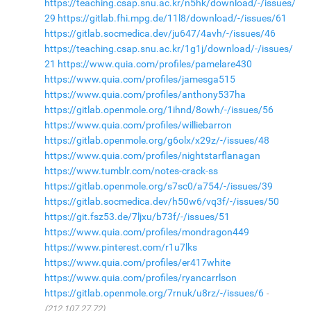
https://teaching.csap.snu.ac.kr/n5hk/download/-/issues/
29
https://gitlab.fhi.mpg.de/11l8/download/-/issues/61
https://gitlab.socmedica.dev/ju647/4avh/-/issues/46
https://teaching.csap.snu.ac.kr/1g1j/download/-/issues/
21
https://www.quia.com/profiles/pamelare430
https://www.quia.com/profiles/jamesga515
https://www.quia.com/profiles/anthony537ha
https://gitlab.openmole.org/1ihnd/8owh/-/issues/56
https://www.quia.com/profiles/williebarron
https://gitlab.openmole.org/g6olx/x29z/-/issues/48
https://www.quia.com/profiles/nightstarflanagan
https://www.tumblr.com/notes-crack-ss
https://gitlab.openmole.org/s7sc0/a754/-/issues/39
https://gitlab.socmedica.dev/h50w6/vq3f/-/issues/50
https://git.fsz53.de/7ljxu/b73f/-/issues/51
https://www.quia.com/profiles/mondragon449
https://www.pinterest.com/r1u7lks
https://www.quia.com/profiles/er417white
https://www.quia.com/profiles/ryancarrlson
https://gitlab.openmole.org/7rnuk/u8rz/-/issues/6
(212.107.27.72)