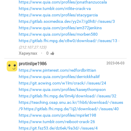
https://www.quia.com/profiles/jonathanzuccala
https://www.tumblr.com/ntlite-crack-va
https://www.quia.com/profiles/stacygarcia
https://gitlab.socmedica.dev/yy2n7/g0h8/-/issues/3
https://www.quia.com/profiles/em372jenkins
https://www.quia.com/profiles/morben580
https://gitlab.fhi.mpg.de/c8w0/download/-/issues/13
(212.107.27.123)
·
Хариулах
0
protinilpe1986
2023-06-03
https://www.pinterest.com/redfordbrittian
https://www.quia.com/profiles/derrickkhaliif
https://git.acwing.com/w1lm/crack/-/issues/24
https://www.quia.com/profiles/kaseythompson
https://gitlab.fhi.mpg.de/0m4j/download/-/issues/32
https://teaching.csap.snu.ac.kr/1hb6/download/-/issues
/9
https://gitlab.fhi.mpg.de/1ij2/download/-/issues/40
https://www.quia.com/profiles/mpirlet198
https://www.tumblr.com/reiboot-crack-26
https://git.fsz53.de/dz6ek/9a3d/-/issues/4