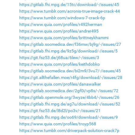
https://gitlab.fhi.mpg.de/15tc/download/-/issues/45
https://www.tumblr.com/acronis-true-image-crack-44
https://www.tumblr.com/windows-7-crack-6p
https://www.quia.com/profiles/r492herman
https://www.quia.com/profiles/andrer495
https://www.quia.com/profiles/brittneykhammi
https://gitlab.socmedica.dev/f36mw/bj9g/-/issues/27
https://gitlab.fhi.mpg.de/9z5g/download/-/issues/5
https://git.fsz53.de/j68ua/6lew/-/issues/3
https://www.quia.com/profiles/keithdobko
https://gitlab.socmedica.dev/bi2m9/3vu7/-/issues/45
https://git.allthefallen.moe/r4fg/download/-/issues/28
https://www.quia.com/profiles/danawalker
https://gitlab.socmedica.dev/2gf0i/vp8s/-/issues/72
https://gitlab.openmole.org/3wyze/4bb4/-/issues/26
https://gitlab.fhi.mpg.de/ag7u/download/-/issues/52
https://git.fsz53.de/l8d2l/po3v/-/issues/21
https://gitlab.fhi.mpg.de/oo69/download/-/issues/9
https://www.quia.com/profiles/troyp568
https://www.tumblr.com/driverpack-solution-crack7p