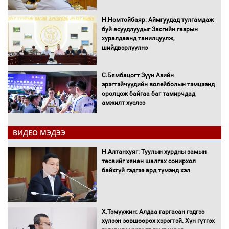
Н.Номтойбаяр: Аймгуудад тулгамдаж
буй асуудлуудыг Засгийн газрын
хуралдаанд танилцуулж,
шийдвэрлүүлнэ
С.Бямбацогт Зүүн Азийн
эрэгтэйчүүдийн волейболын тэмцээнд
оролцож байгаа баг тамирчдад
амжилт хүслээ
ВИДЕО МЭДЭЭ
Автобензин, дизель түлшний онцгой
Н.Алтанхуяг: Туулын хурдны замын
албан татварыг тэглэлээ
төсвийг хянан шалгах сонирхол
байхгүй гэдгээ ард түмэнд хэл
Х.Тэмүүжин: Алдаа гаргасан гэдгээ
Санхүүгийн хэмнэлтийн горимд эрүүл
хүлээн зөвшөөрөх хэрэгтэй. Хүн гүтгэх
мэндийн салбар хамаарахгүй