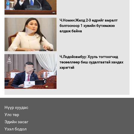
Бага орлоготой иргэдийн орлогод
татвар ногдуулахгүй байх эрх зүйн
орчныг бүрдүүллээ
Ч.Номин:Жилд 2-3 өдрийг амралт
болгосноор 1 хувийн бүтээмжээ
алдаж байна
Хөшөө бүтсэн түүхийг өгүүлэх 7
баримт
Ч.Лодойсамбуу: Хууль тогтоогчид
төсөөллөөр биш судалгаатай хандах
хэрэгтэй
Хөвсгөл нуурын лусыг тахих төрийн
тахилгын ёслол боллоо
Нүүр хуудас
Улс төр
“Хар жагсаалт”-ын асуудлыг цэгцлэх
Эдийн засаг
чиглэлээр Монголбанкны удирдлагад
30 хоногийн хугацаатай үүрэг өглөө
Үзэл бодол