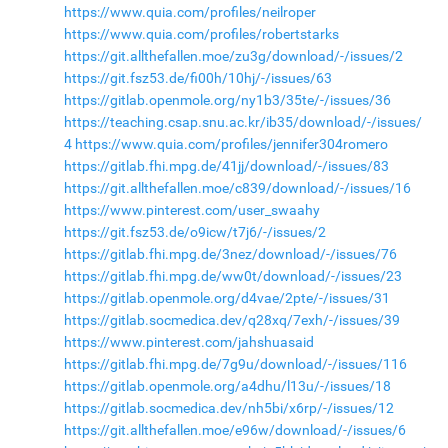
https://www.quia.com/profiles/neilroper
https://www.quia.com/profiles/robertstarks
https://git.allthefallen.moe/zu3g/download/-/issues/2
https://git.fsz53.de/fi00h/10hj/-/issues/63
https://gitlab.openmole.org/ny1b3/35te/-/issues/36
https://teaching.csap.snu.ac.kr/ib35/download/-/issues/
4
https://www.quia.com/profiles/jennifer304romero
https://gitlab.fhi.mpg.de/41jj/download/-/issues/83
https://git.allthefallen.moe/c839/download/-/issues/16
https://www.pinterest.com/user_swaahy
https://git.fsz53.de/o9icw/t7j6/-/issues/2
https://gitlab.fhi.mpg.de/3nez/download/-/issues/76
https://gitlab.fhi.mpg.de/ww0t/download/-/issues/23
https://gitlab.openmole.org/d4vae/2pte/-/issues/31
https://gitlab.socmedica.dev/q28xq/7exh/-/issues/39
https://www.pinterest.com/jahshuasaid
https://gitlab.fhi.mpg.de/7g9u/download/-/issues/116
https://gitlab.openmole.org/a4dhu/l13u/-/issues/18
https://gitlab.socmedica.dev/nh5bi/x6rp/-/issues/12
https://git.allthefallen.moe/e96w/download/-/issues/6