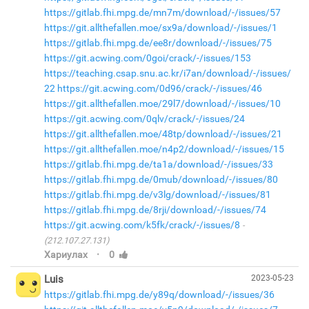
https://gitlab.fhi.mpg.de/mn7m/download/-/issues/57
https://git.allthefallen.moe/sx9a/download/-/issues/1
https://gitlab.fhi.mpg.de/ee8r/download/-/issues/75
https://git.acwing.com/0goi/crack/-/issues/153
https://teaching.csap.snu.ac.kr/i7an/download/-/issues/
22
https://git.acwing.com/0d96/crack/-/issues/46
https://git.allthefallen.moe/29l7/download/-/issues/10
https://git.acwing.com/0qlv/crack/-/issues/24
https://git.allthefallen.moe/48tp/download/-/issues/21
https://git.allthefallen.moe/n4p2/download/-/issues/15
https://gitlab.fhi.mpg.de/ta1a/download/-/issues/33
https://gitlab.fhi.mpg.de/0mub/download/-/issues/80
https://gitlab.fhi.mpg.de/v3lg/download/-/issues/81
https://gitlab.fhi.mpg.de/8rji/download/-/issues/74
https://git.acwing.com/k5fk/crack/-/issues/8
(212.107.27.131)
·
Хариулах
0
Luis
2023-05-23
https://gitlab.fhi.mpg.de/y89q/download/-/issues/36