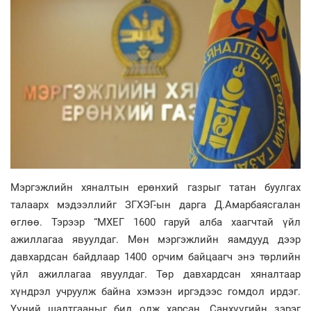
Мэргэжлийн хяналтын ерөнхий газрыг татан буулгах
талаарх мэдээллийг ЗГХЭГ-ын дарга Д.Амарбаясгалан
өглөө. Тэрээр “МХЕГ 1600 гаруй алба хаагчтай үйл
ажиллагаа явуулдаг. Мөн мэргэжлийн яамдууд дээр
давхардсан байдлаар 1400 орчим байцаагч энэ төрлийн
үйл ажиллагаа явуулдаг. Төр давхардсан хяналтаар
хүндрэл учруулж байна хэмээн иргэдээс гомдол ирдэг.
Үүний шалтгааныг бид олж харсан. Санхүүгийн зэрэг