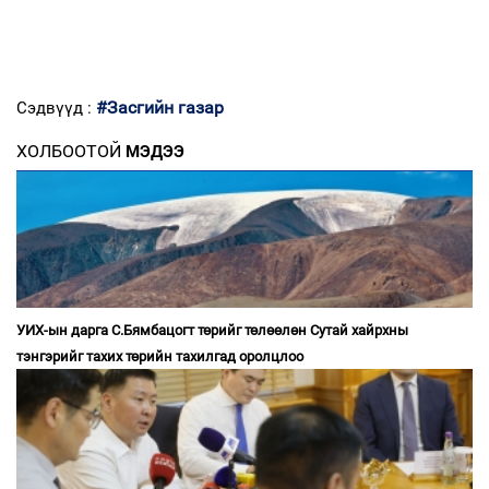
#Засгийн газар
Сэдвүүд :
ХОЛБООТОЙ
МЭДЭЭ
УИХ-ын дарга С.Бямбацогт төрийг төлөөлөн Сутай хайрхны
тэнгэрийг тахих төрийн тахилгад оролцлоо