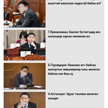
шилжиж, найр наадам, зөвлөгөөн,
ашигтай ажиллаж чадахгүй байна вэ?
гадаад томилолтыг хориглолоо
Сайд нар төсвөө хэрхэн зарцуулах вэ?
Г.Лувсанжамц: Баялаг бүтээгчдэд энэ
хэлэлцээр хэрхэн нөлөөлөх вэ
Засгийн газрын ээлжит хуралдаан
болж байна
Б.Пүрэвдорж: Яамнаас өгч байгаа
импортын зөвшөөрөлд чинь авлигал
байгаа юм биш үү
Автомашинд улсын дугаарын тэгш,
сондгойгоор шатахуун олгоно
Н.Алтанхуяг: Зураг төслөөс авлигал
эхэлдэг