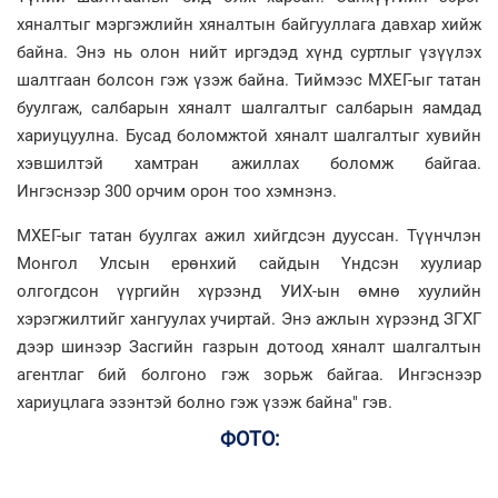
хяналтыг мэргэжлийн хяналтын байгууллага давхар хийж
байна. Энэ нь олон нийт иргэдэд хүнд суртлыг үзүүлэх
шалтгаан болсон гэж үзэж байна. Тиймээс МХЕГ-ыг татан
буулгаж, салбарын хяналт шалгалтыг салбарын яамдад
хариуцуулна. Бусад боломжтой хяналт шалгалтыг хувийн
хэвшилтэй хамтран ажиллах боломж байгаа.
Ингэснээр 300 орчим орон тоо хэмнэнэ.
МХЕГ-ыг татан буулгах ажил хийгдсэн дууссан. Түүнчлэн
Монгол Улсын ерөнхий сайдын Үндсэн хуулиар
олгогдсон үүргийн хүрээнд УИХ-ын өмнө хуулийн
хэрэгжилтийг хангуулах учиртай. Энэ ажлын хүрээнд ЗГХГ
дээр шинээр Засгийн газрын дотоод хяналт шалгалтын
агентлаг бий болгоно гэж зорьж байгаа. Ингэснээр
хариуцлага эзэнтэй болно гэж үзэж байна" гэв.
ФОТО: