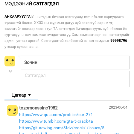
МЭДЭЭНИЙ
СЭТГЭГДЭЛ
АНХААРУУЛГА:
Уншигчдын бичсэн сэтгэгдэлд mminfo.mn хариуцлага
хүлээхгүй болно. ХХЗХ-ны журмын дагуу зүй зохисгүй зарим үг,
хэллэгийг хязгаарласан тул ТА сэтгэгдэл бичихдээ хууль зүйн болон ёс
суртахууны хэм хэмжээг хүндэтгэнэ үү. Хэм хэмжээг зөрчсөн сэтгэгдлийг
админ устгах эрхтэй. Сэтгэгдэлтэй холбоотой санал гомдлыг
99998796
утсаар хүлээн авна.
Цагаар
tozomonssinc1982
2023-06-04
https://www.quia.com/profiles/curt271
https://www.tumblr.com/gta-5-crack-ta
https://git.acwing.com/3fdv/crack/-/issues/5