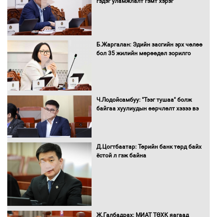
гэдэг уламжлалт гэмт хэрэг
Нөөцийн махны худалдаа,
Б.Жаргалан: Эдийн засгийн эрх чөлөө
борлуулалтыг нээлттэй ил тод
бол 35 жилийн мөрөөдөл зорилго
болгоно
Монгол Улс “COP17”-д “Тал хээрийн
Ч.Лодойсамбуу: "Тээг тушаа" болж
төлөвлөгөө”-гөө танилцуулна
байгаа хуулиудын өөрчлөлт хэзээ вэ
Д.Цогтбаатар: Төрийн банк төрд байх
ёстой л гэж байна
16 төрлийн эмийг нэг эх үүсвэрээс
худалдан авах журмыг баталлаа
Бүх шатанд хэмнэлтийн горимд
Ж.Галбадрах: МИАТ ТӨХК яагаад