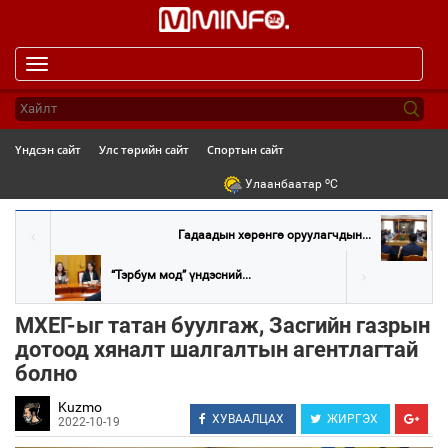
Toggle
navigation
Үндсэн сайт
Улс төрийн сайт
Спортын сайт
o
Улаанбаатар
C
Гадаадын хөрөнгө оруулагчдын...
“Тэрбум мод” үндэсний...
МХЕГ-ыг татан буулгаж, Засгийн газрын
дотоод хяналт шалгалтын агентлагтай
болно
Kuzmo
ХУВААЛЦАХ
ЖИРГЭХ
2022-10-19