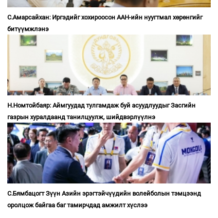
С.Амарсайхан: Иргэдийг хохироосон ААН-ийн нуугтмал хөрөнгийг
битүүмжлэнэ
Н.Номтойбаяр: Аймгуудад тулгамдаж буй асуудлуудыг Засгийн
газрын хуралдаанд танилцуулж, шийдвэрлүүлнэ
С.Бямбацогт Зүүн Азийн эрэгтэйчүүдийн волейболын тэмцээнд
оролцож байгаа баг тамирчдад амжилт хүслээ